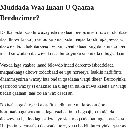
Muddada Waa Inaan U Qaataa
Berdazimer?
Dadka badankoodu waxay isticmaalaan berdazimer dhowr toddobaad
ilaa dhowr bilood, iyadoo ku xiran sida maqaarkoodu uga jawaabo
daaweynta. Dhakhtarkaagu wuxuu caadi ahaan kugula talin doonaa
inaad sii wadato daaweynta ilaa burooyinku si buuxda u bogsadaan.
Waxaa laga yaabaa inaad bilowdo inaad dareento isbeddelada
maqaarkaaga dhowr toddobaad ee ugu horreeya, laakiin nadiifinta
dhammaystiran waxay inta badan qaadataa waqti dheer. Burooyinka
qaarkood waxay si dhakhso ah u tagaan halka kuwa kalena ay waqti
badan qaataan, taas oo ah wax caadi ah.
Bixiyahaaga daryeelka caafimaadku wuxuu la socon doonaa
horumarkaaga wuxuuna laga yaabaa inuu hagaajiyo muddada
daaweynta iyadoo lagu saleynayo sida maqaarkaagu uga jawaabayo.
Ha joojin isticmaalka daawada hore, xitaa haddii burooyinka qaar ay