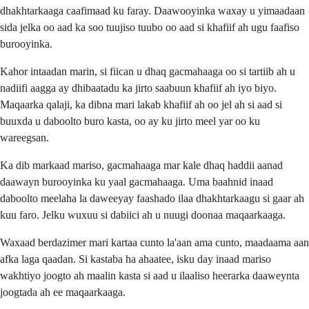
dhakhtarkaaga caafimaad ku faray. Daawooyinka waxay u yimaadaan
sida jelka oo aad ka soo tuujiso tuubo oo aad si khafiif ah ugu faafiso
burooyinka.
Kahor intaadan marin, si fiican u dhaq gacmahaaga oo si tartiib ah u
nadiifi aagga ay dhibaatadu ka jirto saabuun khafiif ah iyo biyo.
Maqaarka qalaji, ka dibna mari lakab khafiif ah oo jel ah si aad si
buuxda u daboolto buro kasta, oo ay ku jirto meel yar oo ku
wareegsan.
Ka dib markaad mariso, gacmahaaga mar kale dhaq haddii aanad
daawayn burooyinka ku yaal gacmahaaga. Uma baahnid inaad
daboolto meelaha la daweeyay faashado ilaa dhakhtarkaagu si gaar ah
kuu faro. Jelku wuxuu si dabiici ah u nuugi doonaa maqaarkaaga.
Waxaad berdazimer mari kartaa cunto la'aan ama cunto, maadaama aan
afka laga qaadan. Si kastaba ha ahaatee, isku day inaad mariso
wakhtiyo joogto ah maalin kasta si aad u ilaaliso heerarka daaweynta
joogtada ah ee maqaarkaaga.