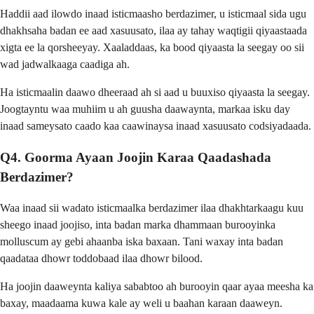
Haddii aad ilowdo inaad isticmaasho berdazimer, u isticmaal sida ugu
dhakhsaha badan ee aad xasuusato, ilaa ay tahay waqtigii qiyaastaada
xigta ee la qorsheeyay. Xaaladdaas, ka bood qiyaasta la seegay oo sii
wad jadwalkaaga caadiga ah.
Ha isticmaalin daawo dheeraad ah si aad u buuxiso qiyaasta la seegay.
Joogtayntu waa muhiim u ah guusha daawaynta, markaa isku day
inaad sameysato caado kaa caawinaysa inaad xasuusato codsiyadaada.
Q4. Goorma Ayaan Joojin Karaa Qaadashada
Berdazimer?
Waa inaad sii wadato isticmaalka berdazimer ilaa dhakhtarkaagu kuu
sheego inaad joojiso, inta badan marka dhammaan burooyinka
molluscum ay gebi ahaanba iska baxaan. Tani waxay inta badan
qaadataa dhowr toddobaad ilaa dhowr bilood.
Ha joojin daaweynta kaliya sababtoo ah burooyin qaar ayaa meesha ka
baxay, maadaama kuwa kale ay weli u baahan karaan daaweyn.