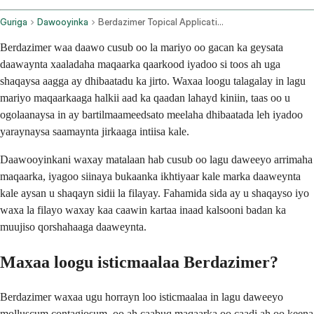
Guriga
Dawooyinka
Berdazimer Topical Application Route
Berdazimer waa daawo cusub oo la mariyo oo gacan ka geysata
daawaynta xaaladaha maqaarka qaarkood iyadoo si toos ah uga
shaqaysa aagga ay dhibaatadu ka jirto. Waxaa loogu talagalay in lagu
mariyo maqaarkaaga halkii aad ka qaadan lahayd kiniin, taas oo u
ogolaanaysa in ay bartilmaameedsato meelaha dhibaatada leh iyadoo
yaraynaysa saamaynta jirkaaga intiisa kale.
Daawooyinkani waxay matalaan hab cusub oo lagu daweeyo arrimaha
maqaarka, iyagoo siinaya bukaanka ikhtiyaar kale marka daaweynta
kale aysan u shaqayn sidii la filayay. Fahamida sida ay u shaqayso iyo
waxa la filayo waxay kaa caawin kartaa inaad kalsooni badan ka
muujiso qorshahaaga daaweynta.
Maxaa loogu isticmaalaa Berdazimer?
Berdazimer waxaa ugu horrayn loo isticmaalaa in lagu daweeyo
molluscum contagiosum, oo ah caabuq maqaarka oo caadi ah oo keena