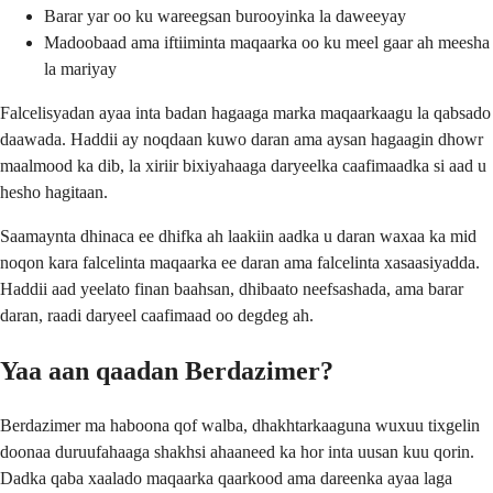
Barar yar oo ku wareegsan burooyinka la daweeyay
Madoobaad ama iftiiminta maqaarka oo ku meel gaar ah meesha
la mariyay
Falcelisyadan ayaa inta badan hagaaga marka maqaarkaagu la qabsado
daawada. Haddii ay noqdaan kuwo daran ama aysan hagaagin dhowr
maalmood ka dib, la xiriir bixiyahaaga daryeelka caafimaadka si aad u
hesho hagitaan.
Saamaynta dhinaca ee dhifka ah laakiin aadka u daran waxaa ka mid
noqon kara falcelinta maqaarka ee daran ama falcelinta xasaasiyadda.
Haddii aad yeelato finan baahsan, dhibaato neefsashada, ama barar
daran, raadi daryeel caafimaad oo degdeg ah.
Yaa aan qaadan Berdazimer?
Berdazimer ma haboona qof walba, dhakhtarkaaguna wuxuu tixgelin
doonaa duruufahaaga shakhsi ahaaneed ka hor inta uusan kuu qorin.
Dadka qaba xaalado maqaarka qaarkood ama dareenka ayaa laga