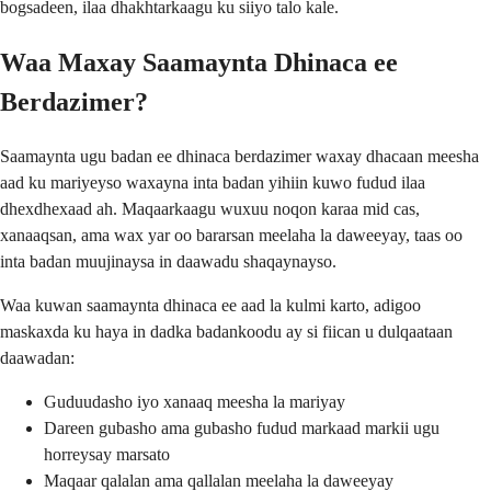
bogsadeen, ilaa dhakhtarkaagu ku siiyo talo kale.
Waa Maxay Saamaynta Dhinaca ee
Berdazimer?
Saamaynta ugu badan ee dhinaca berdazimer waxay dhacaan meesha
aad ku mariyeyso waxayna inta badan yihiin kuwo fudud ilaa
dhexdhexaad ah. Maqaarkaagu wuxuu noqon karaa mid cas,
xanaaqsan, ama wax yar oo bararsan meelaha la daweeyay, taas oo
inta badan muujinaysa in daawadu shaqaynayso.
Waa kuwan saamaynta dhinaca ee aad la kulmi karto, adigoo
maskaxda ku haya in dadka badankoodu ay si fiican u dulqaataan
daawadan:
Guduudasho iyo xanaaq meesha la mariyay
Dareen gubasho ama gubasho fudud markaad markii ugu
horreysay marsato
Maqaar qalalan ama qallalan meelaha la daweeyay