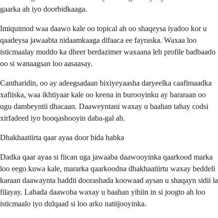
gaarka ah iyo doorbidkaaga.
Imiquimod waa daawo kale oo topical ah oo shaqeysa iyadoo kor u
qaadeysa jawaabta nidaamkaaga difaaca ee fayraska. Waxaa loo
isticmaalay muddo ka dheer berdazimer waxaana leh profile badbaado
oo si wanaagsan loo aasaasay.
Cantharidin, oo ay adeegsadaan bixiyeyaasha daryeelka caafimaadka
xafiiska, waa ikhtiyaar kale oo keena in burooyinku ay bararaan oo
ugu dambeyntii dhacaan. Daaweyntani waxay u baahan tahay codsi
xirfadeed iyo booqashooyin daba-gal ah.
Dhakhaatiirta qaar ayaa door bida habka
Dadka qaar ayaa si fiican uga jawaaba daawooyinka qaarkood marka
loo eego kuwa kale, mararka qaarkoodna dhakhaatiirtu waxay beddeli
karaan daawaynta haddii doorashada koowaad aysan u shaqayn sidii la
filayay. Labada daawoba waxay u baahan yihiin in si joogto ah loo
isticmaalo iyo dulqaad si loo arko natiijooyinka.