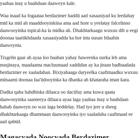
yaabaa inay u baahdaan daaweyn kale.
Waa inaad ka fogaataa berdazimer haddii aad xasaasiyad ku leedahay
mid ka mid ah maaddooyinkiisa ama aad hore u yeelatay falcelinno
daawooyinka topical-ka la midka ah. Dhakhtarkaagu wuxuu dib u eegi
doonaa taariikhdaada xasaasiyadda ka hor inta uusan bilaabin
daaweynta.
Tixgelin gaar ah ayaa loo baahan yahay haweenka uurka leh ama
nuujinaya, maadaama macluumaad xaddidan ay ka jiraan badbaadada
berdazimer ee xaaladahan. Bixiyahaaga daryeelka caafimaadku wuxuu
miisaami doonaa faa'iidooyinka ka dhanka ah khataraha iman kara.
Dadka qaba habdhiska difaaca oo daciifay ama kuwa qaata
daawooyinka saameeya difaaca ayaa laga yaabaa inay u baahdaan
habab daaweyn oo wax laga beddelay. Had iyo jeer u sheeg
dhakhtarkaaga dhammaan daawooyinka iyo xaaladaha caafimaad ee
aad qabtid.
Magacyada Noocyada Berdazimer