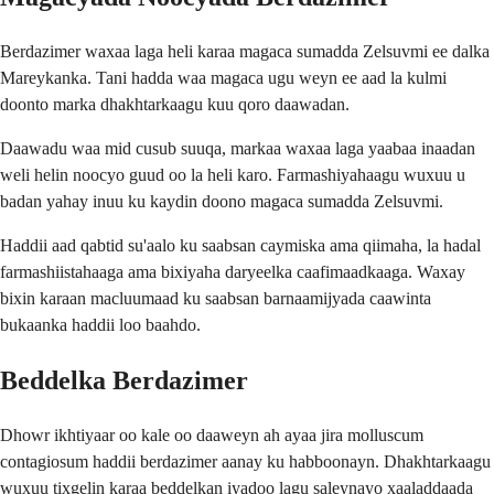
Berdazimer waxaa laga heli karaa magaca sumadda Zelsuvmi ee dalka
Mareykanka. Tani hadda waa magaca ugu weyn ee aad la kulmi
doonto marka dhakhtarkaagu kuu qoro daawadan.
Daawadu waa mid cusub suuqa, markaa waxaa laga yaabaa inaadan
weli helin noocyo guud oo la heli karo. Farmashiyahaagu wuxuu u
badan yahay inuu ku kaydin doono magaca sumadda Zelsuvmi.
Haddii aad qabtid su'aalo ku saabsan caymiska ama qiimaha, la hadal
farmashiistahaaga ama bixiyaha daryeelka caafimaadkaaga. Waxay
bixin karaan macluumaad ku saabsan barnaamijyada caawinta
bukaanka haddii loo baahdo.
Beddelka Berdazimer
Dhowr ikhtiyaar oo kale oo daaweyn ah ayaa jira molluscum
contagiosum haddii berdazimer aanay ku habboonayn. Dhakhtarkaagu
wuxuu tixgelin karaa beddelkan iyadoo lagu saleynayo xaaladdaada