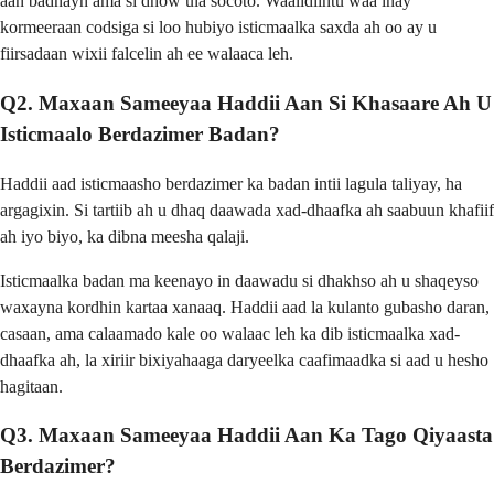
aan badnayn ama si dhow ula socoto. Waalidiintu waa inay
kormeeraan codsiga si loo hubiyo isticmaalka saxda ah oo ay u
fiirsadaan wixii falcelin ah ee walaaca leh.
Q2. Maxaan Sameeyaa Haddii Aan Si Khasaare Ah U
Isticmaalo Berdazimer Badan?
Haddii aad isticmaasho berdazimer ka badan intii lagula taliyay, ha
argagixin. Si tartiib ah u dhaq daawada xad-dhaafka ah saabuun khafiif
ah iyo biyo, ka dibna meesha qalaji.
Isticmaalka badan ma keenayo in daawadu si dhakhso ah u shaqeyso
waxayna kordhin kartaa xanaaq. Haddii aad la kulanto gubasho daran,
casaan, ama calaamado kale oo walaac leh ka dib isticmaalka xad-
dhaafka ah, la xiriir bixiyahaaga daryeelka caafimaadka si aad u hesho
hagitaan.
Q3. Maxaan Sameeyaa Haddii Aan Ka Tago Qiyaasta
Berdazimer?