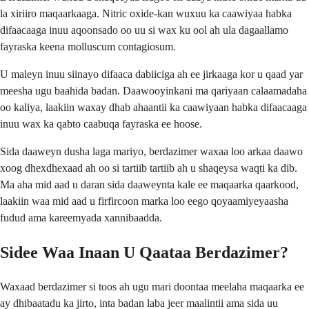
la xiriiro maqaarkaaga. Nitric oxide-kan wuxuu ka caawiyaa habka
difaacaaga inuu aqoonsado oo uu si wax ku ool ah ula dagaallamo
fayraska keena molluscum contagiosum.
U maleyn inuu siinayo difaaca dabiiciga ah ee jirkaaga kor u qaad yar
meesha ugu baahida badan. Daawooyinkani ma qariyaan calaamadaha
oo kaliya, laakiin waxay dhab ahaantii ka caawiyaan habka difaacaaga
inuu wax ka qabto caabuqa fayraska ee hoose.
Sida daaweyn dusha laga mariyo, berdazimer waxaa loo arkaa daawo
xoog dhexdhexaad ah oo si tartiib tartiib ah u shaqeysa waqti ka dib.
Ma aha mid aad u daran sida daaweynta kale ee maqaarka qaarkood,
laakiin waa mid aad u firfircoon marka loo eego qoyaamiyeyaasha
fudud ama kareemyada xannibaadda.
Sidee Waa Inaan U Qaataa Berdazimer?
Waxaad berdazimer si toos ah ugu mari doontaa meelaha maqaarka ee
ay dhibaatadu ka jirto, inta badan laba jeer maalintii ama sida uu