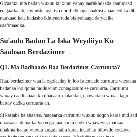
Go'aanku inta badan wuxuu ku xiran yahay taariikhdaada caafimaad
ee gaarka ah, caymiskaaga, iyo doorbidkaaga shakhsi ahaaneed ka dib
markaad kala hadasho ikhtiyaarrada bixiyahaaga daryeelka
caafimaadka.
Su'aalo Badan La Iska Weydiiyo Ku
Saabsan Berdazimer
Q1. Ma Badbaado Baa Berdazimer Carruurta?
Haa, berdazimer waa la ogolaaday in loo isticmaalo carruurta waxaana
badanaa loo qoraa molluscum contagiosum ee carruurta. Carruurtu
waxay caadi ahaan ku dhacaan xaaladdan, daawadana waxaa lagu
bartay dadka carruurta ah.
Si kastaba ha ahaatee, maqaarka carruurtu wuxuu noqon karaa mid aad
u xasaasi ah marka loo eego maqaarka dadka waaweyn, markaa
dhakhtarkaagu wuxuu kugula talin karaa inaad ku bilowdo codsiyo