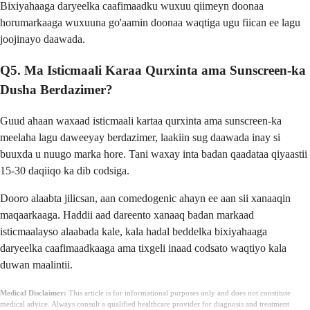
Bixiyahaaga daryeelka caafimaadku wuxuu qiimeyn doonaa
horumarkaaga wuxuuna go'aamin doonaa waqtiga ugu fiican ee lagu
joojinayo daawada.
Q5. Ma Isticmaali Karaa Qurxinta ama Sunscreen-ka
Dusha Berdazimer?
Guud ahaan waxaad isticmaali kartaa qurxinta ama sunscreen-ka
meelaha lagu daweeyay berdazimer, laakiin sug daawada inay si
buuxda u nuugo marka hore. Tani waxay inta badan qaadataa qiyaastii
15-30 daqiiqo ka dib codsiga.
Dooro alaabta jilicsan, aan comedogenic ahayn ee aan sii xanaaqin
maqaarkaaga. Haddii aad dareento xanaaq badan markaad
isticmaalayso alaabada kale, kala hadal beddelka bixiyahaaga
daryeelka caafimaadkaaga ama tixgeli inaad codsato waqtiyo kala
duwan maalintii.
Medical Disclaimer:
This article is for informational purposes only and does not constitute
medical advice. Always consult a qualified healthcare provider for diagnosis and treatment