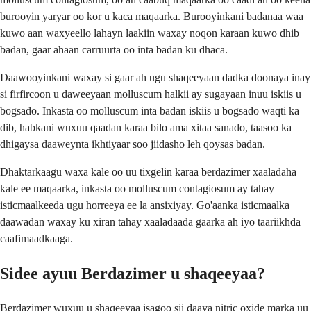
burooyin yaryar oo kor u kaca maqaarka. Burooyinkani badanaa waa
kuwo aan waxyeello lahayn laakiin waxay noqon karaan kuwo dhib
badan, gaar ahaan carruurta oo inta badan ku dhaca.
Daawooyinkani waxay si gaar ah ugu shaqeeyaan dadka doonaya inay
si firfircoon u daweeyaan molluscum halkii ay sugayaan inuu iskiis u
bogsado. Inkasta oo molluscum inta badan iskiis u bogsado waqti ka
dib, habkani wuxuu qaadan karaa bilo ama xitaa sanado, taasoo ka
dhigaysa daaweynta ikhtiyaar soo jiidasho leh qoysas badan.
Dhaktarkaagu waxa kale oo uu tixgelin karaa berdazimer xaaladaha
kale ee maqaarka, inkasta oo molluscum contagiosum ay tahay
isticmaalkeeda ugu horreeya ee la ansixiyay. Go'aanka isticmaalka
daawadan waxay ku xiran tahay xaaladaada gaarka ah iyo taariikhda
caafimaadkaaga.
Sidee ayuu Berdazimer u shaqeeyaa?
Berdazimer wuxuu u shaqeeyaa isagoo sii daaya nitric oxide marka uu