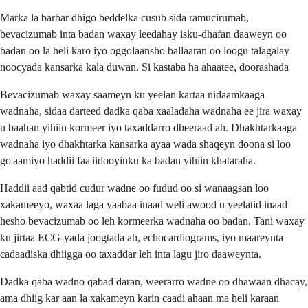
Marka la barbar dhigo beddelka cusub sida ramucirumab,
bevacizumab inta badan waxay leedahay isku-dhafan daaweyn oo
badan oo la heli karo iyo oggolaansho ballaaran oo loogu talagalay
noocyada kansarka kala duwan. Si kastaba ha ahaatee, doorashada
Bevacizumab waxay saameyn ku yeelan kartaa nidaamkaaga
wadnaha, sidaa darteed dadka qaba xaaladaha wadnaha ee jira waxay
u baahan yihiin kormeer iyo taxaddarro dheeraad ah. Dhakhtarkaaga
wadnaha iyo dhakhtarka kansarka ayaa wada shaqeyn doona si loo
go'aamiyo haddii faa'iidooyinku ka badan yihiin khataraha.
Haddii aad qabtid cudur wadne oo fudud oo si wanaagsan loo
xakameeyo, waxaa laga yaabaa inaad weli awood u yeelatid inaad
hesho bevacizumab oo leh kormeerka wadnaha oo badan. Tani waxay
ku jirtaa ECG-yada joogtada ah, echocardiograms, iyo maareynta
cadaadiska dhiigga oo taxaddar leh inta lagu jiro daaweynta.
Dadka qaba wadno qabad daran, weerarro wadne oo dhawaan dhacay,
ama dhiig kar aan la xakameyn karin caadi ahaan ma heli karaan