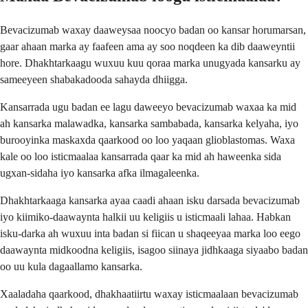
Bevacizumab waxay daaweysaa noocyo badan oo kansar horumarsan,
gaar ahaan marka ay faafeen ama ay soo noqdeen ka dib daaweyntii
hore. Dhakhtarkaagu wuxuu kuu qoraa marka unugyada kansarku ay
sameeyeen shabakadooda sahayda dhiigga.
Kansarrada ugu badan ee lagu daweeyo bevacizumab waxaa ka mid
ah kansarka malawadka, kansarka sambabada, kansarka kelyaha, iyo
burooyinka maskaxda qaarkood oo loo yaqaan glioblastomas. Waxa
kale oo loo isticmaalaa kansarrada qaar ka mid ah haweenka sida
ugxan-sidaha iyo kansarka afka ilmagaleenka.
Dhakhtarkaaga kansarka ayaa caadi ahaan isku darsada bevacizumab
iyo kiimiko-daawaynta halkii uu keligiis u isticmaali lahaa. Habkan
isku-darka ah wuxuu inta badan si fiican u shaqeeyaa marka loo eego
daawaynta midkoodna keligiis, isagoo siinaya jidhkaaga siyaabo badan
oo uu kula dagaallamo kansarka.
Xaaladaha qaarkood, dhakhaatiirtu waxay isticmaalaan bevacizumab