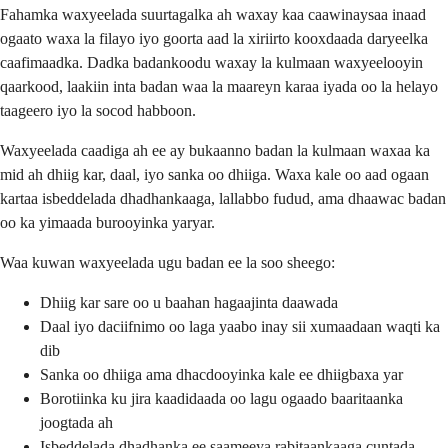
Fahamka waxyeelada suurtagalka ah waxay kaa caawinaysaa inaad
ogaato waxa la filayo iyo goorta aad la xiriirto kooxdaada daryeelka
caafimaadka. Dadka badankoodu waxay la kulmaan waxyeelooyin
qaarkood, laakiin inta badan waa la maareyn karaa iyada oo la helayo
taageero iyo la socod habboon.
Waxyeelada caadiga ah ee ay bukaanno badan la kulmaan waxaa ka
mid ah dhiig kar, daal, iyo sanka oo dhiiga. Waxa kale oo aad ogaan
kartaa isbeddelada dhadhankaaga, lallabbo fudud, ama dhaawac badan
oo ka yimaada burooyinka yaryar.
Waa kuwan waxyeelada ugu badan ee la soo sheego:
Dhiig kar sare oo u baahan hagaajinta daawada
Daal iyo daciifnimo oo laga yaabo inay sii xumaadaan waqti ka
dib
Sanka oo dhiiga ama dhacdooyinka kale ee dhiigbaxa yar
Borotiinka ku jira kaadidaada oo lagu ogaado baaritaanka
joogtada ah
Isbeddelada dhadhanka ee saameeya rabitaankaaga cuntada