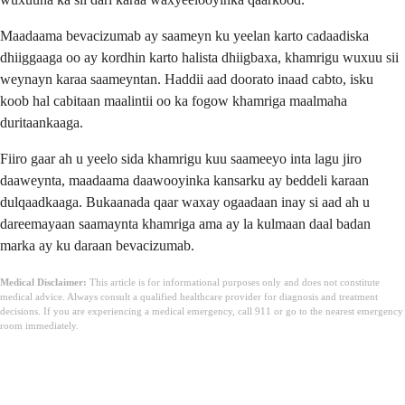
Maadaama bevacizumab ay saameyn ku yeelan karto cadaadiska
dhiiggaaga oo ay kordhin karto halista dhiigbaxa, khamrigu wuxuu sii
weynayn karaa saameyntan. Haddii aad doorato inaad cabto, isku
koob hal cabitaan maalintii oo ka fogow khamriga maalmaha
duritaankaaga.
Fiiro gaar ah u yeelo sida khamrigu kuu saameeyo inta lagu jiro
daaweynta, maadaama daawooyinka kansarku ay beddeli karaan
dulqaadkaaga. Bukaanada qaar waxay ogaadaan inay si aad ah u
dareemayaan saamaynta khamriga ama ay la kulmaan daal badan
marka ay ku daraan bevacizumab.
Medical Disclaimer:
This article is for informational purposes only and does not constitute
medical advice. Always consult a qualified healthcare provider for diagnosis and treatment
decisions. If you are experiencing a medical emergency, call 911 or go to the nearest emergency
room immediately.