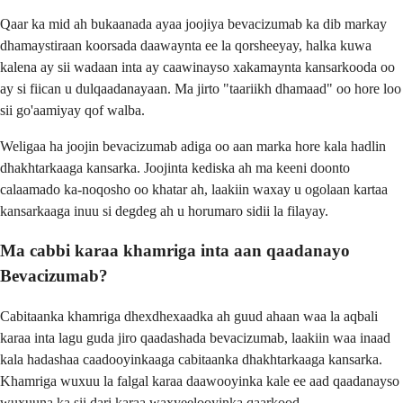
Qaar ka mid ah bukaanada ayaa joojiya bevacizumab ka dib markay
dhamaystiraan koorsada daawaynta ee la qorsheeyay, halka kuwa
kalena ay sii wadaan inta ay caawinayso xakamaynta kansarkooda oo
ay si fiican u dulqaadanayaan. Ma jirto "taariikh dhamaad" oo hore loo
sii go'aamiyay qof walba.
Weligaa ha joojin bevacizumab adiga oo aan marka hore kala hadlin
dhakhtarkaaga kansarka. Joojinta kediska ah ma keeni doonto
calaamado ka-noqosho oo khatar ah, laakiin waxay u ogolaan kartaa
kansarkaaga inuu si degdeg ah u horumaro sidii la filayay.
Ma cabbi karaa khamriga inta aan qaadanayo
Bevacizumab?
Cabitaanka khamriga dhexdhexaadka ah guud ahaan waa la aqbali
karaa inta lagu guda jiro qaadashada bevacizumab, laakiin waa inaad
kala hadashaa caadooyinkaaga cabitaanka dhakhtarkaaga kansarka.
Khamriga wuxuu la falgal karaa daawooyinka kale ee aad qaadanayso
wuxuuna ka sii dari karaa waxyeelooyinka qaarkood.