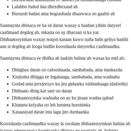
Lalabbo fudud ilaa dhexdhexaad ah
Buruush badan ama bogsashada dhaawaca oo gaabis ah
Saamaynta dhinaca ee ka sii daran waxay u baahan yihiin daryeel
caafimaad degdeg ah, inkasta oo ay dhacaan si ka yar.
Dhibaatooyinkan waxay noqon karaan kuwo nafta halis geliya haddii
aan si degdeg ah looga hadlin kooxdaada daryeelka caafimaadka.
Saamaynta dhinaca ee dhifka ah laakiin halista ah waxaa ka mid ah:
Dhiigbax daran oo calooshaada, sambabada, ama maskaxda
Xinjiraha dhiigga ee lugahaaga, sambabada, ama wadnaha
Godad ama jeexjeexyo ku jira gidaarka xiidmahaaga (daloolin)
Dhibaato dhiig kar sare oo daran
Dhibaatooyinka wadnaha oo ay ku jiraan wadna qabad
Khatarta kelyaha oo leh luminta borotiinka
Xasaasiyad daran inta lagu jiro duritaanka
Kooxdaada caafimaadku waxay la socdaan dhibaatooyinkan halista ah
iyagoo adeegsanaya baaritaanka dhiigga ee joogtada ah, hubinta