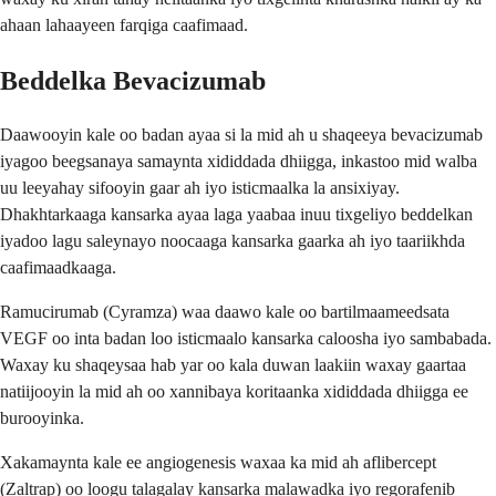
ahaan lahaayeen farqiga caafimaad.
Beddelka Bevacizumab
Daawooyin kale oo badan ayaa si la mid ah u shaqeeya bevacizumab
iyagoo beegsanaya samaynta xididdada dhiigga, inkastoo mid walba
uu leeyahay sifooyin gaar ah iyo isticmaalka la ansixiyay.
Dhakhtarkaaga kansarka ayaa laga yaabaa inuu tixgeliyo beddelkan
iyadoo lagu saleynayo noocaaga kansarka gaarka ah iyo taariikhda
caafimaadkaaga.
Ramucirumab (Cyramza) waa daawo kale oo bartilmaameedsata
VEGF oo inta badan loo isticmaalo kansarka caloosha iyo sambabada.
Waxay ku shaqeysaa hab yar oo kala duwan laakiin waxay gaartaa
natiijooyin la mid ah oo xannibaya koritaanka xididdada dhiigga ee
burooyinka.
Xakamaynta kale ee angiogenesis waxaa ka mid ah aflibercept
(Zaltrap) oo loogu talagalay kansarka malawadka iyo regorafenib