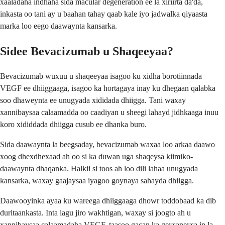
xaaladaha indhaha sida macular degeneration ee la xiriirta da'da,
inkasta oo tani ay u baahan tahay qaab kale iyo jadwalka qiyaasta
marka loo eego daawaynta kansarka.
Sidee Bevacizumab u Shaqeeyaa?
Bevacizumab wuxuu u shaqeeyaa isagoo ku xidha borotiinnada
VEGF ee dhiiggaaga, isagoo ka hortagaya inay ku dhegaan qalabka
soo dhaweynta ee unugyada xididada dhiigga. Tani waxay
xannibaysaa calaamadda oo caadiyan u sheegi lahayd jidhkaaga inuu
koro xididdada dhiigga cusub ee dhanka buro.
Sida daawaynta la beegsaday, bevacizumab waxaa loo arkaa daawo
xoog dhexdhexaad ah oo si ka duwan uga shaqeysa kiimiko-
daawaynta dhaqanka. Halkii si toos ah loo dili lahaa unugyada
kansarka, waxay gaajaysaa iyagoo goynaya sahayda dhiigga.
Daawooyinka ayaa ku wareega dhiiggaaga dhowr toddobaad ka dib
duritaankasta. Inta lagu jiro wakhtigan, waxay si joogto ah u
xannibaysaa calaamadaha VEGF, taasoo gacan ka geysaneysa in la