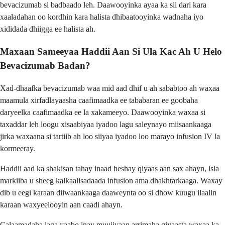
bevacizumab si badbaado leh. Daawooyinka ayaa ka sii dari kara
xaaladahan oo kordhin kara halista dhibaatooyinka wadnaha iyo
xididada dhiigga ee halista ah.
Maxaan Sameeyaa Haddii Aan Si Ula Kac Ah U Helo
Bevacizumab Badan?
Xad-dhaafka bevacizumab waa mid aad dhif u ah sababtoo ah waxaa
maamula xirfadlayaasha caafimaadka ee tababaran ee goobaha
daryeelka caafimaadka ee la xakameeyo. Daawooyinka waxaa si
taxaddar leh loogu xisaabiyaa iyadoo lagu saleynayo miisaankaaga
jirka waxaana si tartiib ah loo siiyaa iyadoo loo marayo infusion IV la
kormeeray.
Haddii aad ka shakisan tahay inaad heshay qiyaas aan sax ahayn, isla
markiiba u sheeg kalkaalisadaada infusion ama dhakhtarkaaga. Waxay
dib u eegi karaan diiwaankaaga daaweynta oo si dhow kuugu ilaalin
karaan waxyeelooyin aan caadi ahayn.
Calaamadaha laga yaabo inay muujiyaan arrimaha qiyaasta waxaa ka