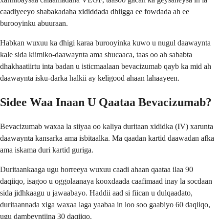
caadiyeeyo shabakadaha xididdada dhiigga ee fowdada ah ee
burooyinku abuuraan.
Habkan wuxuu ka dhigi karaa burooyinka kuwo u nugul daawaynta
kale sida kiimiko-daawaynta ama shucaaca, taas oo ah sababta
dhakhaatiirtu inta badan u isticmaalaan bevacizumab qayb ka mid ah
daawaynta isku-darka halkii ay keligood ahaan lahaayeen.
Sidee Waa Inaan U Qaataa Bevacizumab?
Bevacizumab waxaa la siiyaa oo kaliya duritaan xididka (IV) xarunta
daawaynta kansarka ama isbitaalka. Ma qaadan kartid daawadan afka
ama iskama duri kartid guriga.
Duritaankaaga ugu horreeya wuxuu caadi ahaan qaataa ilaa 90
daqiiqo, isagoo u oggolaanaya kooxdaada caafimaad inay la socdaan
sida jidhkaagu u jawaabayo. Haddii aad si fiican u dulqaadato,
duritaannada xiga waxaa laga yaabaa in loo soo gaabiyo 60 daqiiqo,
ugu dambeyntiina 30 daqiiqo.