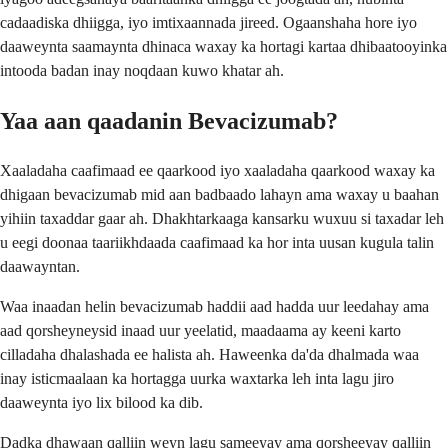
cadaadiska dhiigga, iyo imtixaannada jireed. Ogaanshaha hore iyo
daaweynta saamaynta dhinaca waxay ka hortagi kartaa dhibaatooyinka
intooda badan inay noqdaan kuwo khatar ah.
Yaa aan qaadanin Bevacizumab?
Xaaladaha caafimaad ee qaarkood iyo xaaladaha qaarkood waxay ka
dhigaan bevacizumab mid aan badbaado lahayn ama waxay u baahan
yihiin taxaddar gaar ah. Dhakhtarkaaga kansarku wuxuu si taxadar leh
u eegi doonaa taariikhdaada caafimaad ka hor inta uusan kugula talin
daawayntan.
Waa inaadan helin bevacizumab haddii aad hadda uur leedahay ama
aad qorsheyneysid inaad uur yeelatid, maadaama ay keeni karto
cilladaha dhalashada ee halista ah. Haweenka da'da dhalmada waa
inay isticmaalaan ka hortagga uurka waxtarka leh inta lagu jiro
daaweynta iyo lix bilood ka dib.
Dadka dhawaan qalliin weyn lagu sameeyay ama qorsheeyay qalliin