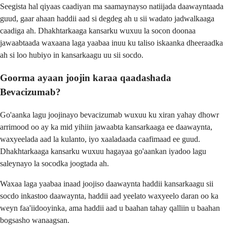
Seegista hal qiyaas caadiyan ma saamaynayso natiijada daawayntaada
guud, gaar ahaan haddii aad si degdeg ah u sii wadato jadwalkaaga
caadiga ah. Dhakhtarkaaga kansarku wuxuu la socon doonaa
jawaabtaada waxaana laga yaabaa inuu ku taliso iskaanka dheeraadka
ah si loo hubiyo in kansarkaagu uu sii socdo.
Goorma ayaan joojin karaa qaadashada
Bevacizumab?
Go'aanka lagu joojinayo bevacizumab wuxuu ku xiran yahay dhowr
arrimood oo ay ka mid yihiin jawaabta kansarkaaga ee daawaynta,
waxyeelada aad la kulanto, iyo xaaladaada caafimaad ee guud.
Dhakhtarkaaga kansarku wuxuu hagayaa go'aankan iyadoo lagu
saleynayo la socodka joogtada ah.
Waxaa laga yaabaa inaad joojiso daawaynta haddii kansarkaagu sii
socdo inkastoo daawaynta, haddii aad yeelato waxyeelo daran oo ka
weyn faa'iidooyinka, ama haddii aad u baahan tahay qalliin u baahan
bogsasho wanaagsan.