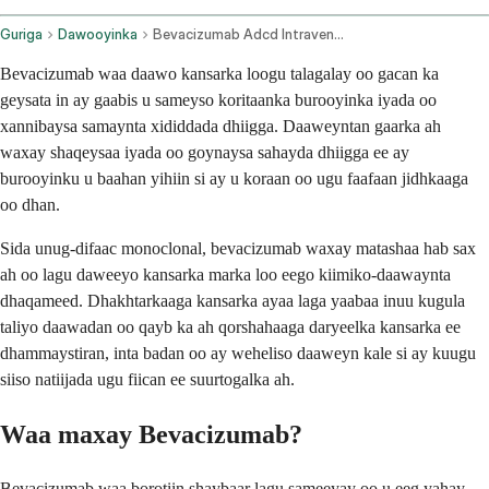
Guriga
Dawooyinka
Bevacizumab Adcd Intravenous Route
Bevacizumab waa daawo kansarka loogu talagalay oo gacan ka
geysata in ay gaabis u sameyso koritaanka burooyinka iyada oo
xannibaysa samaynta xididdada dhiigga. Daaweyntan gaarka ah
waxay shaqeysaa iyada oo goynaysa sahayda dhiigga ee ay
burooyinku u baahan yihiin si ay u koraan oo ugu faafaan jidhkaaga
oo dhan.
Sida unug-difaac monoclonal, bevacizumab waxay matashaa hab sax
ah oo lagu daweeyo kansarka marka loo eego kiimiko-daawaynta
dhaqameed. Dhakhtarkaaga kansarka ayaa laga yaabaa inuu kugula
taliyo daawadan oo qayb ka ah qorshahaaga daryeelka kansarka ee
dhammaystiran, inta badan oo ay weheliso daaweyn kale si ay kuugu
siiso natiijada ugu fiican ee suurtogalka ah.
Waa maxay Bevacizumab?
Bevacizumab waa borotiin shaybaar lagu sameeyay oo u eeg yahay