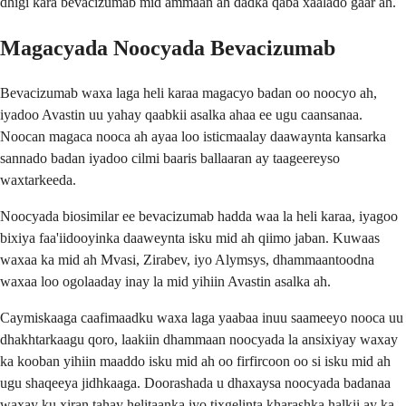
dhigi kara bevacizumab mid ammaan ah dadka qaba xaalado gaar ah.
Magacyada Noocyada Bevacizumab
Bevacizumab waxa laga heli karaa magacyo badan oo noocyo ah,
iyadoo Avastin uu yahay qaabkii asalka ahaa ee ugu caansanaa.
Noocan magaca nooca ah ayaa loo isticmaalay daawaynta kansarka
sannado badan iyadoo cilmi baaris ballaaran ay taageereyso
waxtarkeeda.
Noocyada biosimilar ee bevacizumab hadda waa la heli karaa, iyagoo
bixiya faa'iidooyinka daaweynta isku mid ah qiimo jaban. Kuwaas
waxaa ka mid ah Mvasi, Zirabev, iyo Alymsys, dhammaantoodna
waxaa loo ogolaaday inay la mid yihiin Avastin asalka ah.
Caymiskaaga caafimaadku waxa laga yaabaa inuu saameeyo nooca uu
dhakhtarkaagu qoro, laakiin dhammaan noocyada la ansixiyay waxay
ka kooban yihiin maaddo isku mid ah oo firfircoon oo si isku mid ah
ugu shaqeeya jidhkaaga. Doorashada u dhaxaysa noocyada badanaa
waxay ku xiran tahay helitaanka iyo tixgelinta kharashka halkii ay ka