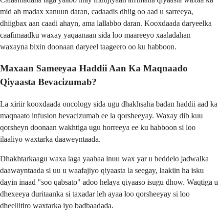
mid ah madax xanuun daran, cadaadis dhiig oo aad u sarreeya,
dhiigbax aan caadi ahayn, ama lallabbo daran. Kooxdaada daryeelka
caafimaadku waxay yaqaanaan sida loo maareeyo xaaladahan
waxayna bixin doonaan daryeel taageero oo ku habboon.
Maxaan Sameeyaa Haddii Aan Ka Maqnaado
Qiyaasta Bevacizumab?
La xiriir kooxdaada oncology sida ugu dhakhsaha badan haddii aad ka
maqnaato infusion bevacizumab ee la qorsheeyay. Waxay dib kuu
qorsheyn doonaan wakhtiga ugu horreeya ee ku habboon si loo
ilaaliyo waxtarka daaweyntaada.
Dhakhtarkaagu waxa laga yaabaa inuu wax yar u beddelo jadwalka
daawayntaada si uu u waafajiyo qiyaasta la seegay, laakiin ha isku
dayin inaad "soo qabsato" adoo helaya qiyaaso isugu dhow. Waqtiga u
dhexeeya duritaanka si taxadar leh ayaa loo qorsheeyay si loo
dheellitiro waxtarka iyo badbaadada.