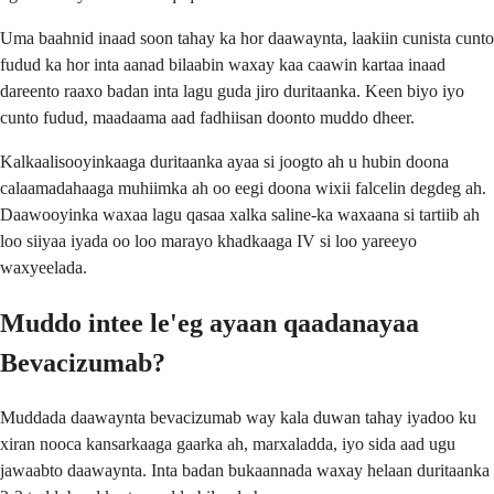
Uma baahnid inaad soon tahay ka hor daawaynta, laakiin cunista cunto
fudud ka hor inta aanad bilaabin waxay kaa caawin kartaa inaad
dareento raaxo badan inta lagu guda jiro duritaanka. Keen biyo iyo
cunto fudud, maadaama aad fadhiisan doonto muddo dheer.
Kalkaalisooyinkaaga duritaanka ayaa si joogto ah u hubin doona
calaamadahaaga muhiimka ah oo eegi doona wixii falcelin degdeg ah.
Daawooyinka waxaa lagu qasaa xalka saline-ka waxaana si tartiib ah
loo siiyaa iyada oo loo marayo khadkaaga IV si loo yareeyo
waxyeelada.
Muddo intee le'eg ayaan qaadanayaa
Bevacizumab?
Muddada daawaynta bevacizumab way kala duwan tahay iyadoo ku
xiran nooca kansarkaaga gaarka ah, marxaladda, iyo sida aad ugu
jawaabto daawaynta. Inta badan bukaannada waxay helaan duritaanka