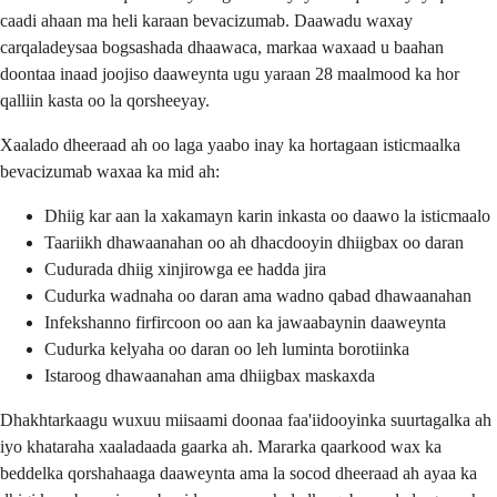
caadi ahaan ma heli karaan bevacizumab. Daawadu waxay
carqaladeysaa bogsashada dhaawaca, markaa waxaad u baahan
doontaa inaad joojiso daaweynta ugu yaraan 28 maalmood ka hor
qalliin kasta oo la qorsheeyay.
Xaalado dheeraad ah oo laga yaabo inay ka hortagaan isticmaalka
bevacizumab waxaa ka mid ah:
Dhiig kar aan la xakamayn karin inkasta oo daawo la isticmaalo
Taariikh dhawaanahan oo ah dhacdooyin dhiigbax oo daran
Cudurada dhiig xinjirowga ee hadda jira
Cudurka wadnaha oo daran ama wadno qabad dhawaanahan
Infekshanno firfircoon oo aan ka jawaabaynin daaweynta
Cudurka kelyaha oo daran oo leh luminta borotiinka
Istaroog dhawaanahan ama dhiigbax maskaxda
Dhakhtarkaagu wuxuu miisaami doonaa faa'iidooyinka suurtagalka ah
iyo khataraha xaaladaada gaarka ah. Mararka qaarkood wax ka
beddelka qorshahaaga daaweynta ama la socod dheeraad ah ayaa ka