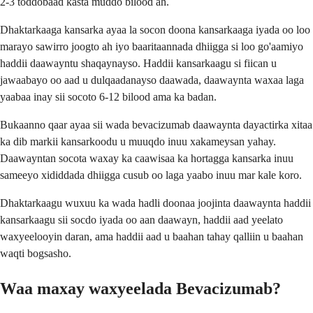
2-3 toddobaad kasta muddo bilood ah.
Dhaktarkaaga kansarka ayaa la socon doona kansarkaaga iyada oo loo
marayo sawirro joogto ah iyo baaritaannada dhiigga si loo go'aamiyo
haddii daawayntu shaqaynayso. Haddii kansarkaagu si fiican u
jawaabayo oo aad u dulqaadanayso daawada, daawaynta waxaa laga
yaabaa inay sii socoto 6-12 bilood ama ka badan.
Bukaanno qaar ayaa sii wada bevacizumab daawaynta dayactirka xitaa
ka dib markii kansarkoodu u muuqdo inuu xakameysan yahay.
Daawayntan socota waxay ka caawisaa ka hortagga kansarka inuu
sameeyo xididdada dhiigga cusub oo laga yaabo inuu mar kale koro.
Dhaktarkaagu wuxuu ka wada hadli doonaa joojinta daawaynta haddii
kansarkaagu sii socdo iyada oo aan daawayn, haddii aad yeelato
waxyeelooyin daran, ama haddii aad u baahan tahay qalliin u baahan
waqti bogsasho.
Waa maxay waxyeelada Bevacizumab?