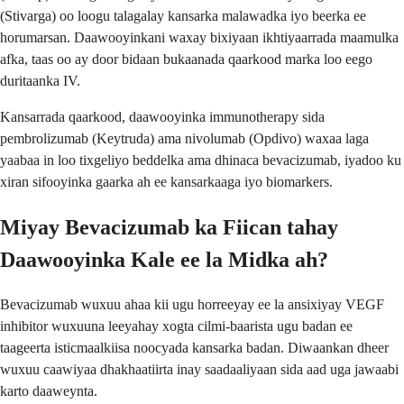
(Stivarga) oo loogu talagalay kansarka malawadka iyo beerka ee
horumarsan. Daawooyinkani waxay bixiyaan ikhtiyaarrada maamulka
afka, taas oo ay door bidaan bukaanada qaarkood marka loo eego
duritaanka IV.
Kansarrada qaarkood, daawooyinka immunotherapy sida
pembrolizumab (Keytruda) ama nivolumab (Opdivo) waxaa laga
yaabaa in loo tixgeliyo beddelka ama dhinaca bevacizumab, iyadoo ku
xiran sifooyinka gaarka ah ee kansarkaaga iyo biomarkers.
Miyay Bevacizumab ka Fiican tahay
Daawooyinka Kale ee la Midka ah?
Bevacizumab wuxuu ahaa kii ugu horreeyay ee la ansixiyay VEGF
inhibitor wuxuuna leeyahay xogta cilmi-baarista ugu badan ee
taageerta isticmaalkiisa noocyada kansarka badan. Diwaankan dheer
wuxuu caawiyaa dhakhaatiirta inay saadaaliyaan sida aad uga jawaabi
karto daaweynta.