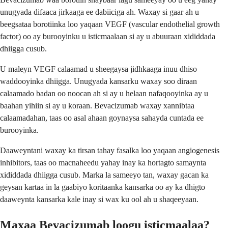
unugyada difaaca jirkaaga ee dabiiciga ah. Waxay si gaar ah u
beegsataa borotiinka loo yaqaan VEGF (vascular endothelial growth
factor) oo ay burooyinku u isticmaalaan si ay u abuuraan xididdada
dhiigga cusub.
U maleyn VEGF calaamad u sheegaysa jidhkaaga inuu dhiso
waddooyinka dhiigga. Unugyada kansarku waxay soo diraan
calaamado badan oo noocan ah si ay u helaan nafaqooyinka ay u
baahan yihiin si ay u koraan. Bevacizumab waxay xannibtaa
calaamadahan, taas oo asal ahaan goynaysa sahayda cuntada ee
burooyinka.
Daaweyntani waxay ka tirsan tahay fasalka loo yaqaan angiogenesis
inhibitors, taas oo macnaheedu yahay inay ka hortagto samaynta
xididdada dhiigga cusub. Marka la sameeyo tan, waxay gacan ka
geysan kartaa in la gaabiyo koritaanka kansarka oo ay ka dhigto
daaweynta kansarka kale inay si wax ku ool ah u shaqeeyaan.
Maxaa Bevacizumab loogu isticmaalaa?