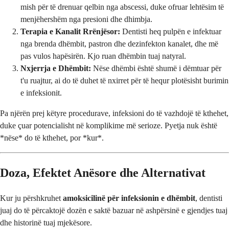
mish për të drenuar qelbin nga abscessi, duke ofruar lehtësim të
menjëhershëm nga presioni dhe dhimbja.
Terapia e Kanalit Rrënjësor:
Dentisti heq pulpën e infektuar
nga brenda dhëmbit, pastron dhe dezinfekton kanalet, dhe më
pas vulos hapësirën. Kjo ruan dhëmbin tuaj natyral.
Nxjerrja e Dhëmbit:
Nëse dhëmbi është shumë i dëmtuar për
t'u ruajtur, ai do të duhet të nxirret për të hequr plotësisht burimin
e infeksionit.
Pa njërën prej këtyre procedurave, infeksioni do të vazhdojë të kthehet,
duke çuar potencialisht në komplikime më serioze. Pyetja nuk është
*nëse* do të kthehet, por *kur*.
Doza, Efektet Anësore dhe Alternativat
Kur ju përshkruhet
amoksicilinë për infeksionin e dhëmbit
, dentisti
juaj do të përcaktojë dozën e saktë bazuar në ashpërsinë e gjendjes tuaj
dhe historinë tuaj mjekësore.