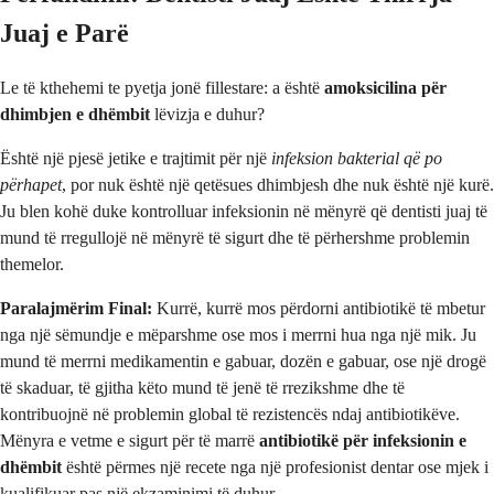
Juaj e Parë
Le të kthehemi te pyetja jonë fillestare: a është
amoksicilina për
dhimbjen e dhëmbit
lëvizja e duhur?
Është një pjesë jetike e trajtimit për një
infeksion bakterial që po
përhapet
, por nuk është një qetësues dhimbjesh dhe nuk është një kurë.
Ju blen kohë duke kontrolluar infeksionin në mënyrë që dentisti juaj të
mund të rregullojë në mënyrë të sigurt dhe të përhershme problemin
themelor.
Paralajmërim Final:
Kurrë, kurrë mos përdorni antibiotikë të mbetur
nga një sëmundje e mëparshme ose mos i merrni hua nga një mik. Ju
mund të merrni medikamentin e gabuar, dozën e gabuar, ose një drogë
të skaduar, të gjitha këto mund të jenë të rrezikshme dhe të
kontribuojnë në problemin global të rezistencës ndaj antibiotikëve.
Mënyra e vetme e sigurt për të marrë
antibiotikë për infeksionin e
dhëmbit
është përmes një recete nga një profesionist dentar ose mjek i
kualifikuar pas një ekzaminimi të duhur.