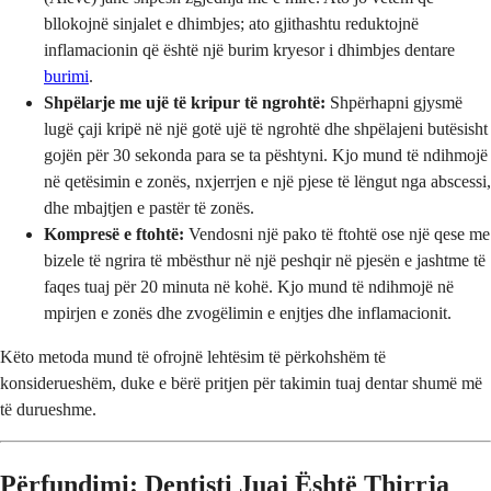
bllokojnë sinjalet e dhimbjes; ato gjithashtu reduktojnë
inflamacionin që është një burim kryesor i dhimbjes dentare
burimi
.
Shpëlarje me ujë të kripur të ngrohtë:
Shpërhapni gjysmë
lugë çaji kripë në një gotë ujë të ngrohtë dhe shpëlajeni butësisht
gojën për 30 sekonda para se ta pështyni. Kjo mund të ndihmojë
në qetësimin e zonës, nxjerrjen e një pjese të lëngut nga abscessi,
dhe mbajtjen e pastër të zonës.
Kompresë e ftohtë:
Vendosni një pako të ftohtë ose një qese me
bizele të ngrira të mbësthur në një peshqir në pjesën e jashtme të
faqes tuaj për 20 minuta në kohë. Kjo mund të ndihmojë në
mpirjen e zonës dhe zvogëlimin e enjtjes dhe inflamacionit.
Këto metoda mund të ofrojnë lehtësim të përkohshëm të
konsiderueshëm, duke e bërë pritjen për takimin tuaj dentar shumë më
të durueshme.
Përfundimi: Dentisti Juaj Është Thirrja