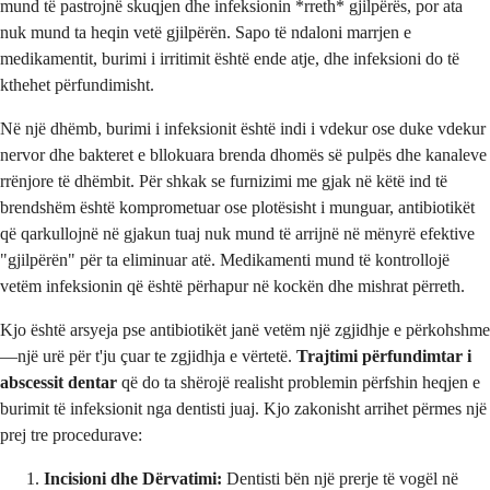
mund të pastrojnë skuqjen dhe infeksionin *rreth* gjilpërës, por ata
nuk mund ta heqin vetë gjilpërën. Sapo të ndaloni marrjen e
medikamentit, burimi i irritimit është ende atje, dhe infeksioni do të
kthehet përfundimisht.
Në një dhëmb, burimi i infeksionit është indi i vdekur ose duke vdekur
nervor dhe bakteret e bllokuara brenda dhomës së pulpës dhe kanaleve
rrënjore të dhëmbit. Për shkak se furnizimi me gjak në këtë ind të
brendshëm është komprometuar ose plotësisht i munguar, antibiotikët
që qarkullojnë në gjakun tuaj nuk mund të arrijnë në mënyrë efektive
"gjilpërën" për ta eliminuar atë. Medikamenti mund të kontrollojë
vetëm infeksionin që është përhapur në kockën dhe mishrat përreth.
Kjo është arsyeja pse antibiotikët janë vetëm një zgjidhje e përkohshme
—një urë për t'ju çuar te zgjidhja e vërtetë.
Trajtimi përfundimtar i
abscessit dentar
që do ta shërojë realisht problemin përfshin heqjen e
burimit të infeksionit nga dentisti juaj. Kjo zakonisht arrihet përmes një
prej tre procedurave:
Incisioni dhe Dërvatimi:
Dentisti bën një prerje të vogël në