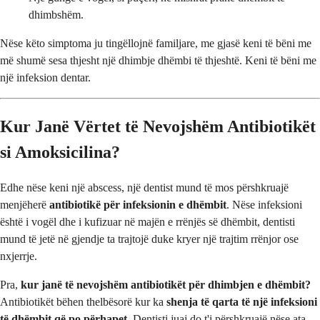
dhimbshëm.
Nëse këto simptoma ju tingëllojnë familjare, me gjasë keni të bëni me
më shumë sesa thjesht një dhimbje dhëmbi të thjeshtë. Keni të bëni me
një infeksion dentar.
Kur Janë Vërtet të Nevojshëm Antibiotikët
si Amoksicilina?
Edhe nëse keni një abscess, një dentist mund të mos përshkruajë
menjëherë
antibiotikë për infeksionin e dhëmbit
. Nëse infeksioni
është i vogël dhe i kufizuar në majën e rrënjës së dhëmbit, dentisti
mund të jetë në gjendje ta trajtojë duke kryer një trajtim rrënjor ose
nxjerrje.
Pra,
kur janë të nevojshëm antibiotikët për dhimbjen e dhëmbit?
Antibiotikët bëhen thelbësorë kur ka
shenja të qarta të një infeksioni
të dhëmbit që po përhapet
. Dentisti juaj do t'i përshkruajë nëse ata