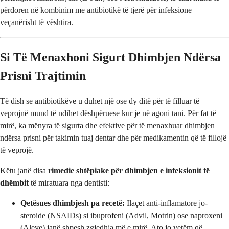
përdoren në kombinim me antibiotikë të tjerë për infeksione
veçanërisht të vështira.
Si Të Menaxhoni Sigurt Dhimbjen Ndërsa
Prisni Trajtimin
Të dish se antibiotikëve u duhet një ose dy ditë për të filluar të
veprojnë mund të ndihet dëshpëruese kur je në agoni tani. Për fat të
mirë, ka mënyra të sigurta dhe efektive për të menaxhuar dhimbjen
ndërsa prisni për takimin tuaj dentar dhe për medikamentin që të fillojë
të veprojë.
Këtu janë disa
rimedie shtëpiake për dhimbjen e infeksionit të
dhëmbit
të miratuara nga dentisti:
Qetësues dhimbjesh pa recetë:
Ilaçet anti-inflamatore jo-
steroide (NSAIDs) si ibuprofeni (Advil, Motrin) ose naproxeni
(Aleve) janë shpesh zgjedhja më e mirë. Ato jo vetëm që