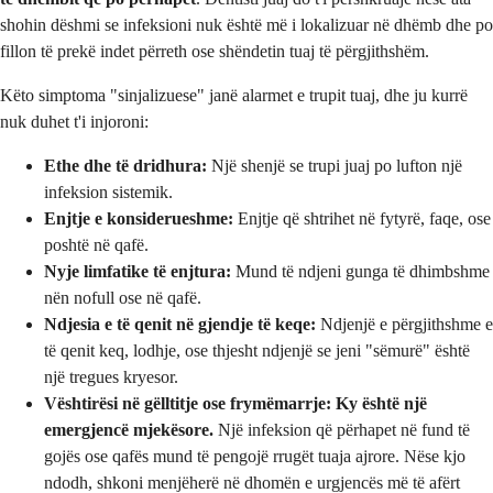
shohin dëshmi se infeksioni nuk është më i lokalizuar në dhëmb dhe po
fillon të prekë indet përreth ose shëndetin tuaj të përgjithshëm.
Këto simptoma "sinjalizuese" janë alarmet e trupit tuaj, dhe ju kurrë
nuk duhet t'i injoroni:
Ethe dhe të dridhura:
Një shenjë se trupi juaj po lufton një
infeksion sistemik.
Enjtje e konsiderueshme:
Enjtje që shtrihet në fytyrë, faqe, ose
poshtë në qafë.
Nyje limfatike të enjtura:
Mund të ndjeni gunga të dhimbshme
nën nofull ose në qafë.
Ndjesia e të qenit në gjendje të keqe:
Ndjenjë e përgjithshme e
të qenit keq, lodhje, ose thjesht ndjenjë se jeni "sëmurë" është
një tregues kryesor.
Vështirësi në gëlltitje ose frymëmarrje:
Ky është një
emergjencë mjekësore.
Një infeksion që përhapet në fund të
gojës ose qafës mund të pengojë rrugët tuaja ajrore. Nëse kjo
ndodh, shkoni menjëherë në dhomën e urgjencës më të afërt