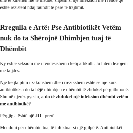
dhe të kthehen me të madhe, shpesh si një infeksion më i rëndë që
është rezistent ndaj raundit të parë të trajtimit.
Rregulla e Artë: Pse Antibiotikët Vetëm
nuk do ta Shërojnë Dhimbjen tuaj të
Dhëmbit
Ky është seksioni më i rëndësishëm i këtij artikulli. Ju lutem lexojeni
me kujdes.
Një keqkuptim i zakonshëm dhe i rrezikshëm është se një kurs
antibiotikësh do ta bëjë dhimbjen e dhëmbit të zhduket përgjithmonë.
Shumë njerëz pyesin,
a do të zhduket një infeksion dhëmbi vetëm
me antibiotikë?
Përgjigja është një
JO
i prerë.
Mendoni për dhëmbin tuaj të infektuar si një gjilpërë. Antibiotikët