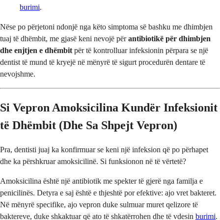
burimi
.
Nëse po përjetoni ndonjë nga këto simptoma së bashku me dhimbjen
tuaj të dhëmbit, me gjasë keni nevojë për
antibiotikë për dhimbjen
dhe enjtjen e dhëmbit
për të kontrolluar infeksionin përpara se një
dentist të mund të kryejë në mënyrë të sigurt procedurën dentare të
nevojshme.
Si Vepron Amoksicilina Kundër Infeksionit
të Dhëmbit (Dhe Sa Shpejt Vepron)
Pra, dentisti juaj ka konfirmuar se keni një infeksion që po përhapet
dhe ka përshkruar amoksicilinë. Si funksionon në të vërtetë?
Amoksicilina është një antibiotik me spekter të gjerë nga familja e
penicilinës. Detyra e saj është e thjeshtë por efektive: ajo vret bakteret.
Në mënyrë specifike, ajo vepron duke sulmuar muret qelizore të
baktereve, duke shkaktuar që ato të shkatërrohen dhe të vdesin
burimi
.