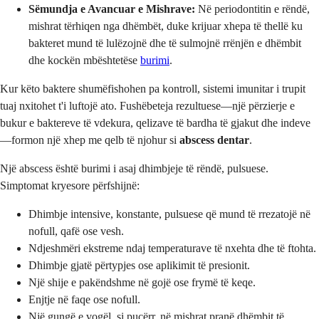
Sëmundja e Avancuar e Mishrave:
Në periodontitin e rëndë,
mishrat tërhiqen nga dhëmbët, duke krijuar xhepa të thellë ku
bakteret mund të lulëzojnë dhe të sulmojnë rrënjën e dhëmbit
dhe kockën mbështetëse
burimi
.
Kur këto baktere shumëfishohen pa kontroll, sistemi imunitar i trupit
tuaj nxitohet t'i luftojë ato. Fushëbeteja rezultuese—një përzierje e
bukur e baktereve të vdekura, qelizave të bardha të gjakut dhe indeve
—formon një xhep me qelb të njohur si
abscess dentar
.
Një abscess është burimi i asaj dhimbjeje të rëndë, pulsuese.
Simptomat kryesore përfshijnë:
Dhimbje intensive, konstante, pulsuese që mund të rrezatojë në
nofull, qafë ose vesh.
Ndjeshmëri ekstreme ndaj temperaturave të nxehta dhe të ftohta.
Dhimbje gjatë përtypjes ose aplikimit të presionit.
Një shije e pakëndshme në gojë ose frymë të keqe.
Enjtje në faqe ose nofull.
Një gungë e vogël, si puçërr, në mishrat pranë dhëmbit të