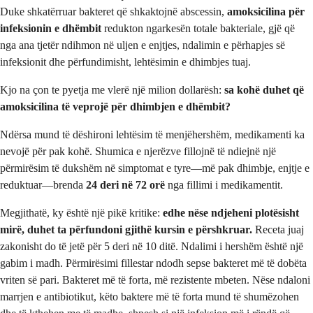
Duke shkatërruar bakteret që shkaktojnë abscessin,
amoksicilina për
infeksionin e dhëmbit
redukton ngarkesën totale bakteriale, gjë që
nga ana tjetër ndihmon në uljen e enjtjes, ndalimin e përhapjes së
infeksionit dhe përfundimisht, lehtësimin e dhimbjes tuaj.
Kjo na çon te pyetja me vlerë një milion dollarësh:
sa kohë duhet që
amoksicilina të veprojë për dhimbjen e dhëmbit?
Ndërsa mund të dëshironi lehtësim të menjëhershëm, medikamenti ka
nevojë për pak kohë. Shumica e njerëzve fillojnë të ndiejnë një
përmirësim të dukshëm në simptomat e tyre—më pak dhimbje, enjtje e
reduktuar—brenda
24 deri në 72 orë
nga fillimi i medikamentit.
Megjithatë, ky është një pikë kritike:
edhe nëse ndjeheni plotësisht
mirë, duhet ta përfundoni gjithë kursin e përshkruar.
Receta juaj
zakonisht do të jetë për 5 deri në 10 ditë. Ndalimi i hershëm është një
gabim i madh. Përmirësimi fillestar ndodh sepse bakteret më të dobëta
vriten së pari. Bakteret më të forta, më rezistente mbeten. Nëse ndaloni
marrjen e antibiotikut, këto baktere më të forta mund të shumëzohen