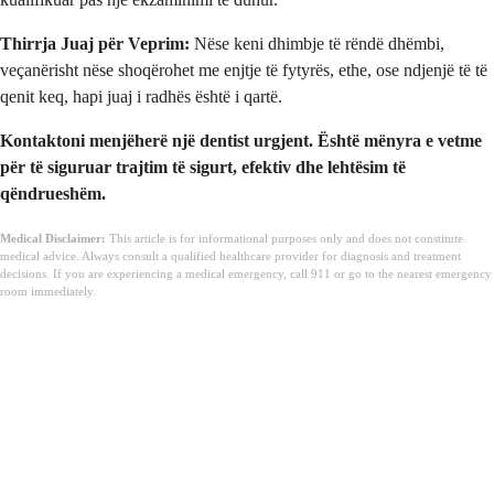
Thirrja Juaj për Veprim:
Nëse keni dhimbje të rëndë dhëmbi,
veçanërisht nëse shoqërohet me enjtje të fytyrës, ethe, ose ndjenjë të të
qenit keq, hapi juaj i radhës është i qartë.
Kontaktoni menjëherë një dentist urgjent. Është mënyra e vetme
për të siguruar trajtim të sigurt, efektiv dhe lehtësim të
qëndrueshëm.
Medical Disclaimer:
This article is for informational purposes only and does not constitute
medical advice. Always consult a qualified healthcare provider for diagnosis and treatment
decisions. If you are experiencing a medical emergency, call 911 or go to the nearest emergency
room immediately.