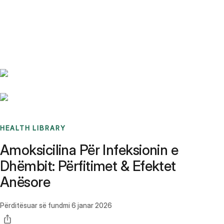
Benchmarks
Stories
FAQ
Sign up / Log in
HEALTH LIBRARY
Amoksicilina Për Infeksionin e
Dhëmbit: Përfitimet & Efektet
Anësore
Përditësuar së fundmi
6 janar 2026