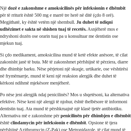
Një
dozë e zakonshme e amoksicilinës për infeksionin e dhëmbit
për të rriturit është 500 mg e marrë tre herë në ditë (çdo 8 orë).
Megjithatë, ky është vetëm një shembull.
Ju duhet të ndiqni
udhëzimet e sakta në shishen tuaj të recetës.
Asnjëherë mos e
ndryshoni dozën ose orarin tuaj pa u konsultuar me dentistin ose
mjekun tuaj.
Si çdo medikament, amoksicilina mund të ketë efekte anësore, të cilat
zakonisht janë të buta. Më të zakonshmet përfshijnë të përziera, diarre
dhe dhimbje barku. Nëse përjetoni një skuqje, urtikarie, ose vështirësi
në frymëmarrje, mund të keni një reaksion alergjik dhe duhet të
kërkoni ndihmë mjekësore menjëherë.
Po nëse jeni alergjik ndaj penicilinës? Mos u shqetësoni, ka alternativa
efektive. Nëse keni një alergji të njohur, është thelbësore të informoni
dentistin tuaj. Ata mund të përshkruajnë një klasë tjetër antibiotiku.
Alternativa më e zakonshme për
penicilinën për dhimbjen e dhëmbit
është
clindamycin për infeksionin e dhëmbit
. Opsione të tjera
përfshijnë Azithromycin (Z-Pak) ose Metronidazole, të cilat mund të