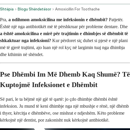
Shtëpia
Blogu Shëndetësor
Amoxicillin For Toothache
Pra,
a ndihmon amoksicilina me infeksionin e dhëmbit?
Patjetër.
Është një nga antibiotikët më të përshkruar për probleme dentare. Dhe
a është amoksicilina e mirë për trajtimin e dhimbjes së dhëmbit të
shkaktuar nga infeksioni?
Kur përdoret siç duhet si pjesë e një plani
më të gjerë trajtimi, ajo luan një rol kyç në largimin tuaj nga dhimbja
dhe kthimin në shëndet.
Pse Dhëmbi Im Më Dhemb Kaq Shumë? Të
Kuptojmë Infeksionet e Dhëmbit
Së pari, le ta bëjmë një gjë të qartë: jo çdo dhimbje dhëmbi është
infeksion. Ju mund të keni dhimbje nga një mbushje e rënë, një dhëmb
i thyer, kërcitja e dhëmbëve, ose mishrat e ndjeshëm. Këto probleme
kërkojnë një dentist, por zakonisht nuk kërkojnë antibiotikë.