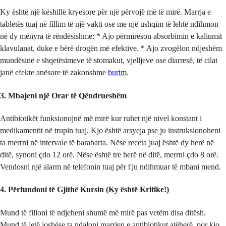
Ky është një këshillë kryesore për një përvojë më të mirë. Marrja e
tabletës tuaj në fillim të një vakti ose me një ushqim të lehtë ndihmon
në dy mënyra të rëndësishme: * Ajo përmirëson absorbimin e kaliumit
klavulanat, duke e bërë drogën më efektive. * Ajo zvogëlon ndjeshëm
mundësinë e shqetësimeve të stomakut, vjelljeve ose diarresë, të cilat
janë efekte anësore të zakonshme
burim
.
3. Mbajeni një Orar të Qëndrueshëm
Antibiotikët funksionojnë më mirë kur ruhet një nivel konstant i
medikamentit në trupin tuaj. Kjo është arsyeja pse ju instruksionoheni
ta merrni në intervale të barabarta. Nëse receta juaj është dy herë në
ditë, synoni çdo 12 orë. Nëse është tre herë në ditë, merrni çdo 8 orë.
Vendosni një alarm në telefonin tuaj për t'ju ndihmuar të mbani mend.
4. Përfundoni të Gjithë Kursin (Ky është Kritike!)
Mund të filloni të ndjeheni shumë më mirë pas vetëm disa ditësh.
Mund të jetë joshëse ta ndaloni marrjen e antibiotikut atëherë, por kjo