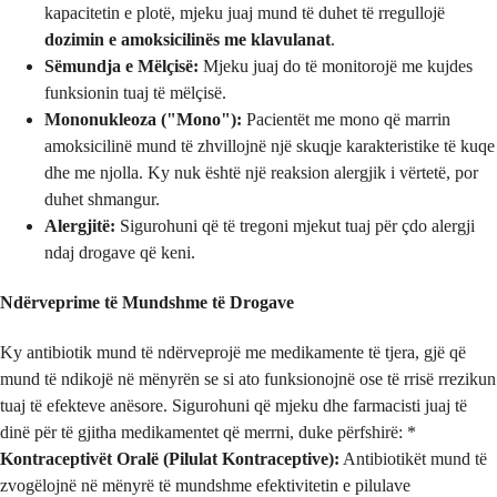
kapacitetin e plotë, mjeku juaj mund të duhet të rregullojë
dozimin e amoksicilinës me klavulanat
.
Sëmundja e Mëlçisë:
Mjeku juaj do të monitorojë me kujdes
funksionin tuaj të mëlçisë.
Mononukleoza ("Mono"):
Pacientët me mono që marrin
amoksicilinë mund të zhvillojnë një skuqje karakteristike të kuqe
dhe me njolla. Ky nuk është një reaksion alergjik i vërtetë, por
duhet shmangur.
Alergjitë:
Sigurohuni që të tregoni mjekut tuaj për çdo alergji
ndaj drogave që keni.
Ndërveprime të Mundshme të Drogave
Ky antibiotik mund të ndërveprojë me medikamente të tjera, gjë që
mund të ndikojë në mënyrën se si ato funksionojnë ose të rrisë rrezikun
tuaj të efekteve anësore. Sigurohuni që mjeku dhe farmacisti juaj të
dinë për të gjitha medikamentet që merrni, duke përfshirë: *
Kontraceptivët Oralë (Pilulat Kontraceptive):
Antibiotikët mund të
zvogëlojnë në mënyrë të mundshme efektivitetin e pilulave