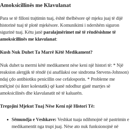
Amoksicillinës me Klavulanat
Para se të filloni trajtimin tuaj, është thelbësore që mjeku juaj të dijë
historinë tuaj të plotë mjekësore. Komunikimi i ndershëm siguron
sigurinë tuaj. Këtu janë
paralajmërimet më të rëndësishme të
amoksicillinës me klavulanat
:
Kush Nuk Duhet Ta Marrë Këtë Medikament?
Nuk duhet ta merrni këtë medikament nëse keni një histori të: * Një
reaksion alergjik të rëndë (si anafilaksi ose sindroma Stevens-Johnson)
ndaj çdo antibiotiku penicillin ose cefalosporin. * Probleme me
mëlçinë (si ikter kolestatik) që kanë ndodhur gjatë marrjes së
amoksicilinës dhe klavulanatit në të kaluarën.
Tregojini Mjekut Tuaj Nëse Keni një Histori Të:
Sëmundja e Veshkave:
Veshkat tuaja ndihmojnë në pastrimin e
medikamentit nga trupi juaj. Nëse ato nuk funksionojnë në