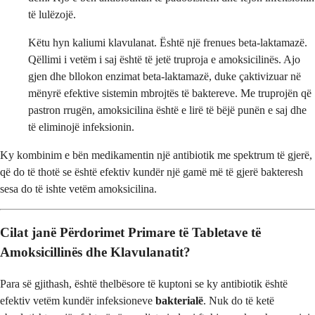
të lulëzojë.
Këtu hyn kaliumi klavulanat. Është një frenues beta-laktamazë.
Qëllimi i vetëm i saj është të jetë truproja e amoksicilinës. Ajo
gjen dhe bllokon enzimat beta-laktamazë, duke çaktivizuar në
mënyrë efektive sistemin mbrojtës të baktereve. Me truprojën që
pastron rrugën, amoksicilina është e lirë të bëjë punën e saj dhe
të eliminojë infeksionin.
Ky kombinim e bën medikamentin një antibiotik me spektrum të gjerë,
që do të thotë se është efektiv kundër një gamë më të gjerë bakteresh
sesa do të ishte vetëm amoksicilina.
Cilat janë Përdorimet Primare të Tabletave të
Amoksicillinës dhe Klavulanatit?
Para së gjithash, është thelbësore të kuptoni se ky antibiotik është
efektiv vetëm kundër infeksioneve
bakterialë
. Nuk do të ketë