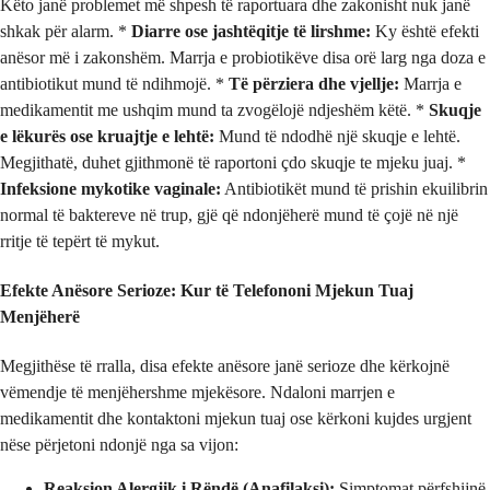
Këto janë problemet më shpesh të raportuara dhe zakonisht nuk janë
shkak për alarm. *
Diarre ose jashtëqitje të lirshme:
Ky është efekti
anësor më i zakonshëm. Marrja e probiotikëve disa orë larg nga doza e
antibiotikut mund të ndihmojë. *
Të përziera dhe vjellje:
Marrja e
medikamentit me ushqim mund ta zvogëlojë ndjeshëm këtë. *
Skuqje
e lëkurës ose kruajtje e lehtë:
Mund të ndodhë një skuqje e lehtë.
Megjithatë, duhet gjithmonë të raportoni çdo skuqje te mjeku juaj. *
Infeksione mykotike vaginale:
Antibiotikët mund të prishin ekuilibrin
normal të baktereve në trup, gjë që ndonjëherë mund të çojë në një
rritje të tepërt të mykut.
Efekte Anësore Serioze: Kur të Telefononi Mjekun Tuaj
Menjëherë
Megjithëse të rralla, disa efekte anësore janë serioze dhe kërkojnë
vëmendje të menjëhershme mjekësore. Ndaloni marrjen e
medikamentit dhe kontaktoni mjekun tuaj ose kërkoni kujdes urgjent
nëse përjetoni ndonjë nga sa vijon:
Reaksion Alergjik i Rëndë (Anafilaksi):
Simptomat përfshijnë