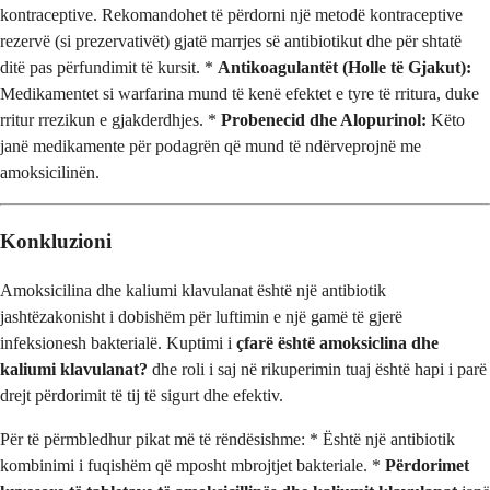
kontraceptive. Rekomandohet të përdorni një metodë kontraceptive
rezervë (si prezervativët) gjatë marrjes së antibiotikut dhe për shtatë
ditë pas përfundimit të kursit. *
Antikoagulantët (Holle të Gjakut):
Medikamentet si warfarina mund të kenë efektet e tyre të rritura, duke
rritur rrezikun e gjakderdhjes. *
Probenecid dhe Alopurinol:
Këto
janë medikamente për podagrën që mund të ndërveprojnë me
amoksicilinën.
Konkluzioni
Amoksicilina dhe kaliumi klavulanat është një antibiotik
jashtëzakonisht i dobishëm për luftimin e një gamë të gjerë
infeksionesh bakterialë. Kuptimi i
çfarë është amoksiclina dhe
kaliumi klavulanat?
dhe roli i saj në rikuperimin tuaj është hapi i parë
drejt përdorimit të tij të sigurt dhe efektiv.
Për të përmbledhur pikat më të rëndësishme: * Është një antibiotik
kombinimi i fuqishëm që mposht mbrojtjet bakteriale. *
Përdorimet