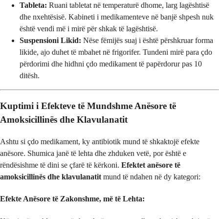
Tableta:
Ruani tabletat në temperaturë dhome, larg lagështisë
dhe nxehtësisë. Kabineti i medikamenteve në banjë shpesh nuk
është vendi më i mirë për shkak të lagështisë.
Suspensioni Likid:
Nëse fëmijës suaj i është përshkruar forma
likide, ajo duhet të mbahet në frigorifer. Tundeni mirë para çdo
përdorimi dhe hidhni çdo medikament të papërdorur pas 10
ditësh.
Kuptimi i Efekteve të Mundshme Anësore të
Amoksicillinës dhe Klavulanatit
Ashtu si çdo medikament, ky antibiotik mund të shkaktojë efekte
anësore. Shumica janë të lehta dhe zhduken vetë, por është e
rëndësishme të dini se çfarë të kërkoni.
Efektet anësore të
amoksicillinës dhe klavulanatit
mund të ndahen në dy kategori:
Efekte Anësore të Zakonshme, më të Lehta: