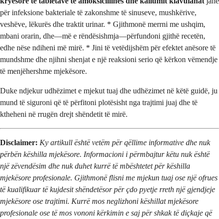
kryesore të tabletave të amoksicillinës dhe kaliumit klavulanat
janë
për infeksione bakteriale të zakonshme të sinuseve, mushkërive,
veshëve, lëkurës dhe traktit urinar. * Gjithmonë merrni me ushqim,
mbani orarin, dhe—më e rëndësishmja—përfundoni gjithë recetën,
edhe nëse ndiheni më mirë. * Jini të vetëdijshëm për efektet anësore të
mundshme dhe njihni shenjat e një reaksioni serio që kërkon vëmendje
të menjëhershme mjekësore.
Duke ndjekur udhëzimet e mjekut tuaj dhe udhëzimet në këtë guidë, ju
mund të siguroni që të përfitoni plotësisht nga trajtimi juaj dhe të
ktheheni në rrugën drejt shëndetit të mirë.
Disclaimer:
Ky artikull është vetëm për qëllime informative dhe nuk
përbën këshilla mjekësore. Informacioni i përmbajtur këtu nuk është
një zëvendësim dhe nuk duhet kurrë të mbështetet për këshilla
mjekësore profesionale. Gjithmonë flisni me mjekun tuaj ose një ofrues
të kualifikuar të kujdesit shëndetësor për çdo pyetje rreth një gjendjeje
mjekësore ose trajtimi. Kurrë mos neglizhoni këshillat mjekësore
profesionale ose të mos vononi kërkimin e saj për shkak të diçkaje që