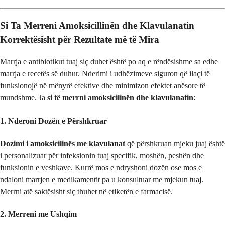
Si Ta Merreni Amoksicillinën dhe Klavulanatin
Korrektësisht për Rezultate më të Mira
Marrja e antibiotikut tuaj siç duhet është po aq e rëndësishme sa edhe
marrja e recetës së duhur. Nderimi i udhëzimeve siguron që ilaçi të
funksionojë në mënyrë efektive dhe minimizon efektet anësore të
mundshme. Ja
si të merrni amoksicilinën dhe klavulanatin
:
1. Nderoni Dozën e Përshkruar
Dozimi i amoksicilinës me klavulanat
që përshkruan mjeku juaj është
i personalizuar për infeksionin tuaj specifik, moshën, peshën dhe
funksionin e veshkave. Kurrë mos e ndryshoni dozën ose mos e
ndaloni marrjen e medikamentit pa u konsultuar me mjekun tuaj.
Merrni atë saktësisht siç thuhet në etiketën e farmacisë.
2. Merreni me Ushqim