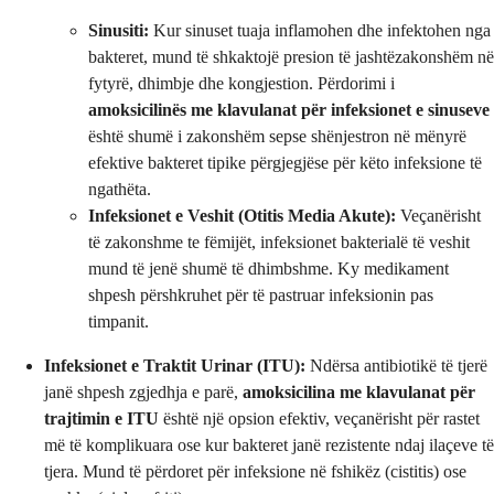
Sinusiti:
Kur sinuset tuaja inflamohen dhe infektohen nga
bakteret, mund të shkaktojë presion të jashtëzakonshëm në
fytyrë, dhimbje dhe kongjestion. Përdorimi i
amoksicilinës me klavulanat për infeksionet e sinuseve
është shumë i zakonshëm sepse shënjestron në mënyrë
efektive bakteret tipike përgjegjëse për këto infeksione të
ngathëta.
Infeksionet e Veshit (Otitis Media Akute):
Veçanërisht
të zakonshme te fëmijët, infeksionet bakterialë të veshit
mund të jenë shumë të dhimbshme. Ky medikament
shpesh përshkruhet për të pastruar infeksionin pas
timpanit.
Infeksionet e Traktit Urinar (ITU):
Ndërsa antibiotikë të tjerë
janë shpesh zgjedhja e parë,
amoksicilina me klavulanat për
trajtimin e ITU
është një opsion efektiv, veçanërisht për rastet
më të komplikuara ose kur bakteret janë rezistente ndaj ilaçeve të
tjera. Mund të përdoret për infeksione në fshikëz (cistitis) ose