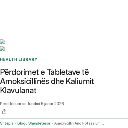
Benchmarks
Stories
FAQ
Sign up / Log in
HEALTH LIBRARY
Përdorimet e Tabletave të
Amoksicillinës dhe Kaliumit
Klavulanat
Përditësuar së fundmi
5 janar 2026
Shtëpia
Blogu Shëndetësor
Amoxycillin And Potassium Clavulanate Tablet Uses