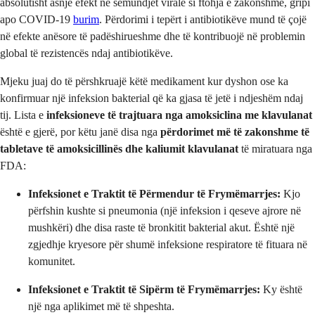
absolutisht asnjë efekt në sëmundjet virale si ftohja e zakonshme, gripi
apo COVID-19
burim
. Përdorimi i tepërt i antibiotikëve mund të çojë
në efekte anësore të padëshirueshme dhe të kontribuojë në problemin
global të rezistencës ndaj antibiotikëve.
Mjeku juaj do të përshkruajë këtë medikament kur dyshon ose ka
konfirmuar një infeksion bakterial që ka gjasa të jetë i ndjeshëm ndaj
tij. Lista e
infeksioneve të trajtuara nga amoksiclina me klavulanat
është e gjerë, por këtu janë disa nga
përdorimet më të zakonshme të
tabletave të amoksicillinës dhe kaliumit klavulanat
të miratuara nga
FDA:
Infeksionet e Traktit të Përmendur të Frymëmarrjes:
Kjo
përfshin kushte si pneumonia (një infeksion i qeseve ajrore në
mushkëri) dhe disa raste të bronkitit bakterial akut. Është një
zgjedhje kryesore për shumë infeksione respiratore të fituara në
komunitet.
Infeksionet e Traktit të Sipërm të Frymëmarrjes:
Ky është
një nga aplikimet më të shpeshta.