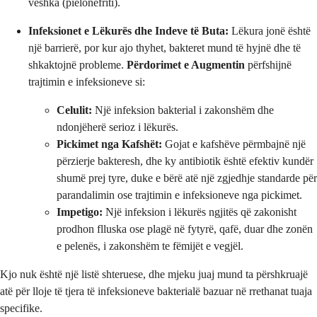
veshka (pielonefriti).
Infeksionet e Lëkurës dhe Indeve të Buta:
Lëkura jonë është
një barrierë, por kur ajo thyhet, bakteret mund të hyjnë dhe të
shkaktojnë probleme.
Përdorimet e Augmentin
përfshijnë
trajtimin e infeksioneve si:
Celulit:
Një infeksion bakterial i zakonshëm dhe
ndonjëherë serioz i lëkurës.
Pickimet nga Kafshët:
Gojat e kafshëve përmbajnë një
përzierje bakteresh, dhe ky antibiotik është efektiv kundër
shumë prej tyre, duke e bërë atë një zgjedhje standarde për
parandalimin ose trajtimin e infeksioneve nga pickimet.
Impetigo:
Një infeksion i lëkurës ngjitës që zakonisht
prodhon flluska ose plagë në fytyrë, qafë, duar dhe zonën
e pelenës, i zakonshëm te fëmijët e vegjël.
Kjo nuk është një listë shteruese, dhe mjeku juaj mund ta përshkruajë
atë për lloje të tjera të infeksioneve bakterialë bazuar në rrethanat tuaja
specifike.