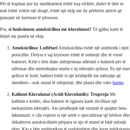
Për të kuptuar pse ky medikament është kaq efektiv, duhet të dini se
nuk është vetëm një drogë, është një ekip me dy përbërës aktivë që
punojnë në harmoni të përsosur.
Pra,
si funksionon amoksicilina me klavulanat?
Të gjitha kanë të
bëjnë me punën në ekip.
Amoksicilina: Luftëtari
Amoksicilina është një antibiotik i tipit
penicillin. Detyra e saj kryesore është të sulmojë dhe të vrasë
bakteret. Këtë e bën duke shënjestruar aftësinë e bakterit për të
ndërtuar dhe mirëmbajtur murin e tij mbrojtës qelizor. Pa një mur
qelizor të fortë, bakteri është si një kështjellë me mbrojtje që
shemben—nuk mund të mbijetojë, dhe plaset dhe vdes
burim
.
Kaliumi Klavulanat (Acidi Klavulanik): Truproja
Me
kalimin e kohës, disa baktere të zgjuara kanë zhvilluar një
mekanizëm mbrojtës. Ato prodhojnë një enzimë të quajtur beta-
laktamazë, e cila vepron si një armë e specializuar që kërkon dhe
shkatërron amoksicilinën përpara se ajo të mund të bëjë ndonjë
dëm. Kjo e bën antibiotikun të padobishëm dhe lejon infeksionin