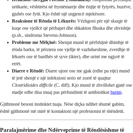
urtikarie, vështirësi në frymëmarrje dhe ënjtje të fytyrës, buzëve,
gjuhës ose fytit. Kjo është një urgjencë mjekësore.
Reaksione të Rënda të Lëkurës:
Vëzhgoni për një skuqje të
kuqe ose vjollcë që përhapet dhe shkakton flluska dhe zhvishtje
(p.sh., sindroma Stevens-Johnson).
Probleme me Mëlçinë:
Shenjat mund të përfshijnë dhimbje të
rënda barku, të përziera ose vjellje të vazhdueshme, zverdhje të
lëkurës ose të bardhës së syve (ikter), dhe urinë me ngjyrë të
errët.
Diarre e Rëndë:
Diarre ujore ose me gjak (edhe pa etje) mund
të jetë shenjë e një infeksioni serio në zorrë të quajtur
Clostridioides difficile
(C. diff). Kjo mund të zhvillohet gjatë ose
madje edhe disa muaj pas përfundimit të antibiotikut
burim
.
Gjithmonë besoni instinktet tuaja. Nëse diçka ndihet shumë gabim,
është gjithmonë më mirë të kontaktoni një profesionist të shëndetit.
Paralajmërime dhe Ndërveprime të Rëndësishme të