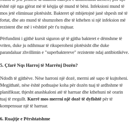
është një nga gjërat më të këqija që mund të bëni. Infeksioni mund të
mos jetë eliminuar plotësisht. Bakteret që mbijetojnë janë shpesh më të
fortat, dhe ato mund të shumzohen dhe të kthehen si një infeksion më
rezistent dhe më i vështirë për t'u trajtuar.
Përfundimi i gjithë kursit siguron që të gjitha bakteret e dëmshme të
vriten, duke ju ndihmuar të rikuperoheni plotësisht dhe duke
parandaluar zhvillimin e "superbaktereve" rezistente ndaj antibiotikëve.
5. Çfarë Nqs Harroj të Marrënj Dozën?
Ndodh të gjithëve. Nëse harroni një dozë, merrni atë sapo të kujtoheni.
Megjithatë, nëse është pothuajse koha për dozën tuaj të ardhshme të
planifikuar, thjesht anashkaloni atë të harruar dhe kthehuni në orarin
tuaj të rregullt.
Kurrë mos merrni një dozë të dyfishtë
për të
kompensuar një të harruar.
6. Ruajtje e Përshtatshme