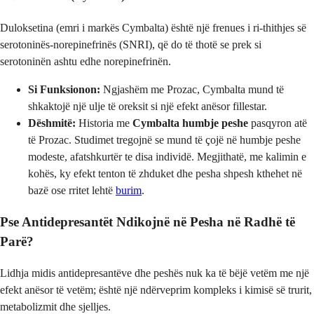
Duloksetina (emri i markës Cymbalta) është një frenues i ri-thithjes së
serotoninës-norepinefrinës (SNRI), që do të thotë se prek si
serotoninën ashtu edhe norepinefrinën.
Si Funksionon:
Ngjashëm me Prozac, Cymbalta mund të
shkaktojë një ulje të oreksit si një efekt anësor fillestar.
Dëshmitë:
Historia me
Cymbalta humbje peshe
pasqyron atë
të Prozac. Studimet tregojnë se mund të çojë në humbje peshe
modeste, afatshkurtër te disa individë. Megjithatë, me kalimin e
kohës, ky efekt tenton të zhduket dhe pesha shpesh kthehet në
bazë ose rritet lehtë
burim
.
Pse Antidepresantët Ndikojnë në Pesha në Radhë të
Parë?
Lidhja midis antidepresantëve dhe peshës nuk ka të bëjë vetëm me një
efekt anësor të vetëm; është një ndërveprim kompleks i kimisë së trurit,
metabolizmit dhe sjelljes.