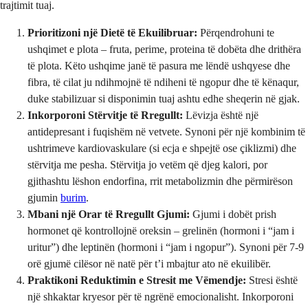
trajtimit tuaj.
Prioritizoni një Dietë të Ekuilibruar:
Përqendrohuni te
ushqimet e plota – fruta, perime, proteina të dobëta dhe drithëra
të plota. Këto ushqime janë të pasura me lëndë ushqyese dhe
fibra, të cilat ju ndihmojnë të ndiheni të ngopur dhe të kënaqur,
duke stabilizuar si disponimin tuaj ashtu edhe sheqerin në gjak.
Inkorporoni Stërvitje të Rregullt:
Lëvizja është një
antidepresant i fuqishëm në vetvete. Synoni për një kombinim të
ushtrimeve kardiovaskulare (si ecja e shpejtë ose çiklizmi) dhe
stërvitja me pesha. Stërvitja jo vetëm që djeg kalori, por
gjithashtu lëshon endorfina, rrit metabolizmin dhe përmirëson
gjumin
burim
.
Mbani një Orar të Rregullt Gjumi:
Gjumi i dobët prish
hormonet që kontrollojnë oreksin – grelinën (hormoni i “jam i
uritur”) dhe leptinën (hormoni i “jam i ngopur”). Synoni për 7-9
orë gjumë cilësor në natë për t’i mbajtur ato në ekuilibër.
Praktikoni Reduktimin e Stresit me Vëmendje:
Stresi është
një shkaktar kryesor për të ngrënë emocionalisht. Inkorporoni