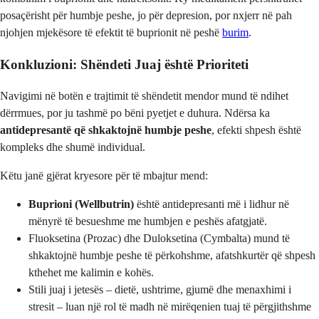
posaçërisht për humbje peshe, jo për depresion, por nxjerr në pah
njohjen mjekësore të efektit të buprionit në peshë
burim
.
Konkluzioni: Shëndeti Juaj është Prioriteti
Navigimi në botën e trajtimit të shëndetit mendor mund të ndihet
dërrmues, por ju tashmë po bëni pyetjet e duhura. Ndërsa ka
antidepresantë që shkaktojnë humbje peshe
, efekti shpesh është
kompleks dhe shumë individual.
Këtu janë gjërat kryesore për të mbajtur mend:
Buprioni (Wellbutrin)
është antidepresanti më i lidhur në
mënyrë të besueshme me humbjen e peshës afatgjatë.
Fluoksetina (Prozac) dhe Duloksetina (Cymbalta) mund të
shkaktojnë humbje peshe të përkohshme, afatshkurtër që shpesh
kthehet me kalimin e kohës.
Stili juaj i jetesës – dietë, ushtrime, gjumë dhe menaxhimi i
stresit – luan një rol të madh në mirëqenien tuaj të përgjithshme