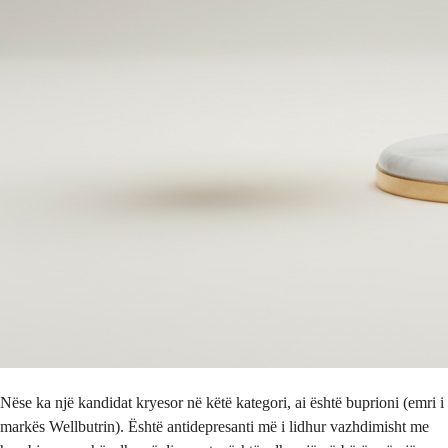
Nëse ka një kandidat kryesor në këtë kategori, ai është buprioni (emri i
markës Wellbutrin). Është antidepresanti më i lidhur vazhdimisht me