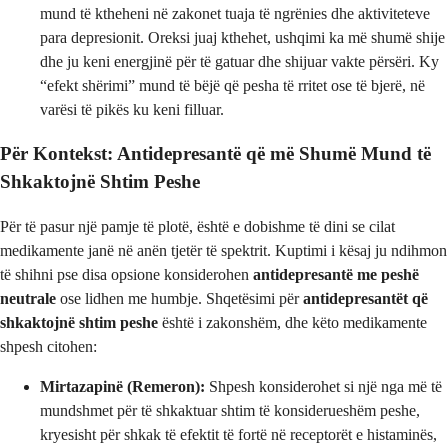
mund të ktheheni në zakonet tuaja të ngrënies dhe aktiviteteve
para depresionit. Oreksi juaj kthehet, ushqimi ka më shumë shije
dhe ju keni energjinë për të gatuar dhe shijuar vakte përsëri. Ky
“efekt shërimi” mund të bëjë që pesha të rritet ose të bjerë, në
varësi të pikës ku keni filluar.
Për Kontekst: Antidepresantë që më Shumë Mund të
Shkaktojnë Shtim Peshe
Për të pasur një pamje të plotë, është e dobishme të dini se cilat
medikamente janë në anën tjetër të spektrit. Kuptimi i kësaj ju ndihmon
të shihni pse disa opsione konsiderohen
antidepresantë me peshë
neutrale
ose lidhen me humbje. Shqetësimi për
antidepresantët që
shkaktojnë shtim peshe
është i zakonshëm, dhe këto medikamente
shpesh citohen:
Mirtazapinë (Remeron):
Shpesh konsiderohet si një nga më të
mundshmet për të shkaktuar shtim të konsiderueshëm peshe,
kryesisht për shkak të efektit të fortë në receptorët e histaminës,