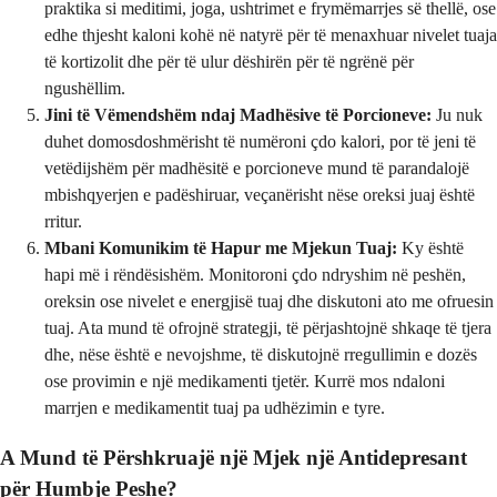
praktika si meditimi, joga, ushtrimet e frymëmarrjes së thellë, ose
edhe thjesht kaloni kohë në natyrë për të menaxhuar nivelet tuaja
të kortizolit dhe për të ulur dëshirën për të ngrënë për
ngushëllim.
Jini të Vëmendshëm ndaj Madhësive të Porcioneve:
Ju nuk
duhet domosdoshmërisht të numëroni çdo kalori, por të jeni të
vetëdijshëm për madhësitë e porcioneve mund të parandalojë
mbishqyerjen e padëshiruar, veçanërisht nëse oreksi juaj është
rritur.
Mbani Komunikim të Hapur me Mjekun Tuaj:
Ky është
hapi më i rëndësishëm. Monitoroni çdo ndryshim në peshën,
oreksin ose nivelet e energjisë tuaj dhe diskutoni ato me ofruesin
tuaj. Ata mund të ofrojnë strategji, të përjashtojnë shkaqe të tjera
dhe, nëse është e nevojshme, të diskutojnë rregullimin e dozës
ose provimin e një medikamenti tjetër. Kurrë mos ndaloni
marrjen e medikamentit tuaj pa udhëzimin e tyre.
A Mund të Përshkruajë një Mjek një Antidepresant
për Humbje Peshe?