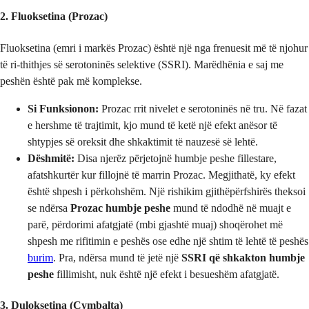
2. Fluoksetina (Prozac)
Fluoksetina (emri i markës Prozac) është një nga frenuesit më të njohur
të ri-thithjes së serotoninës selektive (SSRI). Marëdhënia e saj me
peshën është pak më komplekse.
Si Funksionon:
Prozac rrit nivelet e serotoninës në tru. Në fazat
e hershme të trajtimit, kjo mund të ketë një efekt anësor të
shtypjes së oreksit dhe shkaktimit të nauzesë së lehtë.
Dëshmitë:
Disa njerëz përjetojnë humbje peshe fillestare,
afatshkurtër kur fillojnë të marrin Prozac. Megjithatë, ky efekt
është shpesh i përkohshëm. Një rishikim gjithëpërfshirës theksoi
se ndërsa
Prozac humbje peshe
mund të ndodhë në muajt e
parë, përdorimi afatgjatë (mbi gjashtë muaj) shoqërohet më
shpesh me rifitimin e peshës ose edhe një shtim të lehtë të peshës
burim
. Pra, ndërsa mund të jetë një
SSRI që shkakton humbje
peshe
fillimisht, nuk është një efekt i besueshëm afatgjatë.
3. Duloksetina (Cymbalta)