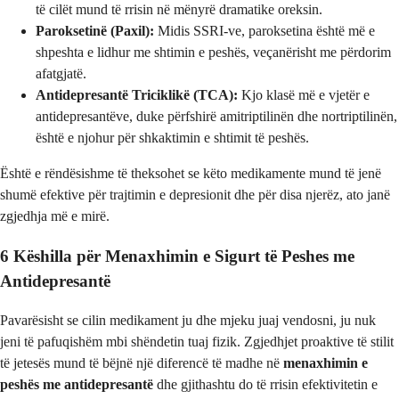
të cilët mund të rrisin në mënyrë dramatike oreksin.
Paroksetinë (Paxil):
Midis SSRI-ve, paroksetina është më e
shpeshta e lidhur me shtimin e peshës, veçanërisht me përdorim
afatgjatë.
Antidepresantë Triciklikë (TCA):
Kjo klasë më e vjetër e
antidepresantëve, duke përfshirë amitriptilinën dhe nortriptilinën,
është e njohur për shkaktimin e shtimit të peshës.
Është e rëndësishme të theksohet se këto medikamente mund të jenë
shumë efektive për trajtimin e depresionit dhe për disa njerëz, ato janë
zgjedhja më e mirë.
6 Këshilla për Menaxhimin e Sigurt të Peshes me
Antidepresantë
Pavarësisht se cilin medikament ju dhe mjeku juaj vendosni, ju nuk
jeni të pafuqishëm mbi shëndetin tuaj fizik. Zgjedhjet proaktive të stilit
të jetesës mund të bëjnë një diferencë të madhe në
menaxhimin e
peshës me antidepresantë
dhe gjithashtu do të rrisin efektivitetin e