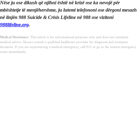
Nëse ju ose dikush që njihni është në krizë ose ka nevojë për
mbështetje të menjëhershme, ju lutemi telefononi ose dërgoni mesazh
në linjën 988 Suicide & Crisis Lifeline në 988 ose vizitoni
988lifeline.org
.
Medical Disclaimer:
This article is for informational purposes only and does not constitute
medical advice. Always consult a qualified healthcare provider for diagnosis and treatment
decisions. If you are experiencing a medical emergency, call 911 or go to the nearest emergency
room immediately.