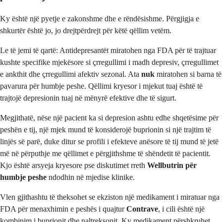
Ky është një pyetje e zakonshme dhe e rëndësishme. Përgjigja e
shkurtër është jo, jo drejtpërdrejt për këtë qëllim vetëm.
Le të jemi të qartë: Antidepresantët miratohen nga FDA për të trajtuar
kushte specifike mjekësore si çrregullimi i madh depresiv, çrregullimet
e ankthit dhe çrregullimi afektiv sezonal. Ata
nuk
miratohen si barna të
pavarura për humbje peshe. Qëllimi kryesor i mjekut tuaj është të
trajtojë depresionin tuaj në mënyrë efektive dhe të sigurt.
Megjithatë, nëse një pacient ka si depresion ashtu edhe shqetësime për
peshën e tij, një mjek mund të konsiderojë buprionin si një trajtim të
linjës së parë, duke ditur se profili i efekteve anësore të tij mund të jetë
më në përputhje me qëllimet e përgjithshme të shëndetit të pacientit.
Kjo është arsyeja kryesore pse diskutimet rreth
Wellbutrin për
humbje peshe
ndodhin në mjedise klinike.
Vlen gjithashtu të theksohet se ekziston një medikament i miratuar nga
FDA për menaxhimin e peshës i quajtur
Contrave
, i cili është një
kombinim i buprionit dhe naltreksonit. Ky medikament përshkruhet