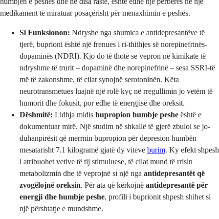
humbjen e peshës dhe në disa raste, është edhe një përbërës në një
medikament të miratuar posaçërisht për menaxhimin e peshës.
Si Funksionon:
Ndryshe nga shumica e antidepresantëve të
tjerë, buprioni është një frenues i ri-thithjes së norepinefrinës-
dopaminës (NDRI). Kjo do të thotë se vepron në kimikate të
ndryshme të trurit – dopaminë dhe norepinefrinë – sesa SSRI-të
më të zakonshme, të cilat synojnë serotoninën. Këta
neurotransmetues luajnë një rolë kyç në rregullimin jo vetëm të
humorit dhe fokusit, por edhe të energjisë dhe oreksit.
Dëshmitë:
Lidhja midis
bupropion humbje peshe
është e
dokumentuar mirë. Një studim në shkallë të gjerë zbuloi se jo-
duhanpirësit që merrnin bupropion për depresion humbën
mesatarisht 7.1 kilogramë gjatë dy viteve
burim
. Ky efekt shpesh
i atribuohet vetive të tij stimuluese, të cilat mund të rrisin
metabolizmin dhe të veprojnë si një nga
antidepresantët që
zvogëlojnë oreksin
. Për ata që kërkojnë
antidepresantë për
energji dhe humbje peshe
, profili i buprionit shpesh shihet si
një përshtatje e mundshme.