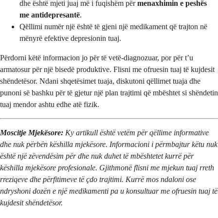
dhe është mjeti juaj më i fuqishëm për
menaxhimin e peshës
me antidepresantë
.
Qëllimi numër një është të gjeni një medikament që trajton në
mënyrë efektive depresionin tuaj.
Përdorni këtë informacion jo për të vetë-diagnozuar, por për t’u
armatosur për një bisedë produktive. Flisni me ofruesin tuaj të kujdesit
shëndetësor. Ndani shqetësimet tuaja, diskutoni qëllimet tuaja dhe
punoni së bashku për të gjetur një plan trajtimi që mbështet si shëndetin
tuaj mendor ashtu edhe atë fizik.
Moscitje Mjekësore:
Ky artikull është vetëm për qëllime informative
dhe nuk përbën këshilla mjekësore. Informacioni i përmbajtur këtu nuk
është një zëvendësim për dhe nuk duhet të mbështetet kurrë për
këshilla mjekësore profesionale. Gjithmonë flisni me mjekun tuaj rreth
rreziqeve dhe përfitimeve të çdo trajtimi. Kurrë mos ndaloni ose
ndryshoni dozën e një medikamenti pa u konsultuar me ofruesin tuaj të
kujdesit shëndetësor.