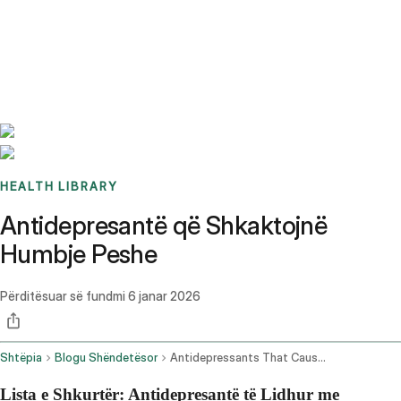
Benchmarks
Stories
FAQ
Sign up / Log in
HEALTH LIBRARY
Antidepresantë që Shkaktojnë
Humbje Peshe
Përditësuar së fundmi
6 janar 2026
Shtëpia
Blogu Shëndetësor
Antidepressants That Cause Weight Loss
Lista e Shkurtër: Antidepresantë të Lidhur me