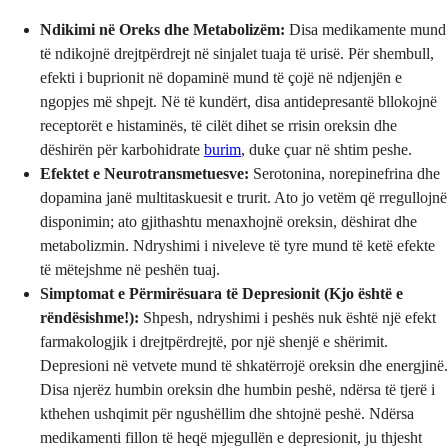
Ndikimi në Oreks dhe Metabolizëm:
Disa medikamente mund
të ndikojnë drejtpërdrejt në sinjalet tuaja të urisë. Për shembull,
efekti i buprionit në dopaminë mund të çojë në ndjenjën e
ngopjes më shpejt. Në të kundërt, disa antidepresantë bllokojnë
receptorët e histaminës, të cilët dihet se rrisin oreksin dhe
dëshirën për karbohidrate
burim
, duke çuar në shtim peshe.
Efektet e Neurotransmetuesve:
Serotonina, norepinefrina dhe
dopamina janë multitaskuesit e trurit. Ato jo vetëm që rregullojnë
disponimin; ato gjithashtu menaxhojnë oreksin, dëshirat dhe
metabolizmin. Ndryshimi i niveleve të tyre mund të ketë efekte
të mëtejshme në peshën tuaj.
Simptomat e Përmirësuara të Depresionit (Kjo është e
rëndësishme!):
Shpesh, ndryshimi i peshës nuk është një efekt
farmakologjik i drejtpërdrejtë, por një shenjë e shërimit.
Depresioni në vetvete mund të shkatërrojë oreksin dhe energjinë.
Disa njerëz humbin oreksin dhe humbin peshë, ndërsa të tjerë i
kthehen ushqimit për ngushëllim dhe shtojnë peshë. Ndërsa
medikamenti fillon të heqë mjegullën e depresionit, ju thjesht