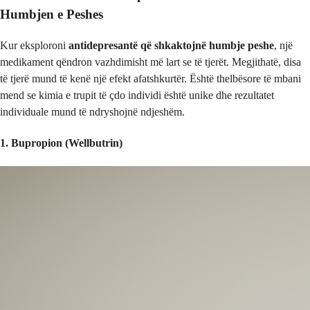
Humbjen e Peshes
Kur eksploroni
antidepresantë që shkaktojnë humbje peshe
, një
medikament qëndron vazhdimisht më lart se të tjerët. Megjithatë, disa
të tjerë mund të kenë një efekt afatshkurtër. Është thelbësore të mbani
mend se kimia e trupit të çdo individi është unike dhe rezultatet
individuale mund të ndryshojnë ndjeshëm.
1. Bupropion (Wellbutrin)