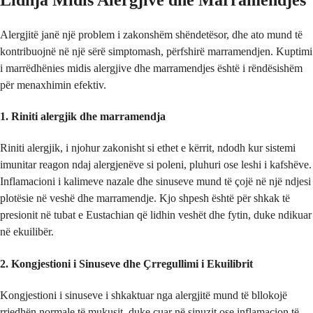
Alergjitë janë një problem i zakonshëm shëndetësor, dhe ato mund të
kontribuojnë në një sërë simptomash, përfshirë marramendjen. Kuptimi
i marrëdhënies midis alergjive dhe marramendjes është i rëndësishëm
për menaxhimin efektiv.
1. Riniti alergjik dhe marramendja
Riniti alergjik, i njohur zakonisht si ethet e kërrit, ndodh kur sistemi
imunitar reagon ndaj alergjenëve si poleni, pluhuri ose leshi i kafshëve.
Inflamacioni i kalimeve nazale dhe sinuseve mund të çojë në një ndjesi
plotësie në veshë dhe marramendje. Kjo shpesh është për shkak të
presionit në tubat e Eustachian që lidhin veshët dhe fytin, duke ndikuar
në ekuilibër.
2. Kongjestioni i Sinuseve dhe Çrregullimi i Ekuilibrit
Kongjestioni i sinuseve i shkaktuar nga alergjitë mund të bllokojë
rrjedhën normale të mukusit, duke çuar në sinuzit ose inflamacion të