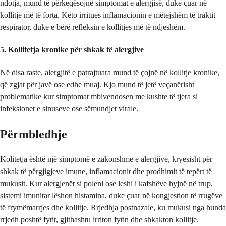
ndotja, mund të përkeqësojnë simptomat e alergjisë, duke çuar në
kollitje më të forta. Këto irritues inflamacionin e mëtejshëm të traktit
respirator, duke e bërë refleksin e kollitjes më të ndjeshëm.
5. Kollitetja kronike për shkak të alergjive
Në disa raste, alergjitë e patrajtuara mund të çojnë në kollitje kronike,
që zgjat për javë ose edhe muaj. Kjo mund të jetë veçanërisht
problematike kur simptomat mbivendosen me kushte të tjera si
infeksionet e sinuseve ose sëmundjet virale.
Përmbledhje
Kolitetja është një simptomë e zakonshme e alergjive, kryesisht për
shkak të përgjigjeve imune, inflamacionit dhe prodhimit të tepërt të
mukusit. Kur alergjenët si poleni ose leshi i kafshëve hyjnë në trup,
sistemi imunitar lëshon histamina, duke çuar në kongjestion të rrugëve
të frymëmarrjes dhe kollitje. Rrjedhja postnazale, ku mukusi nga hunda
rrjedh poshtë fytit, gjithashtu irriton fytin dhe shkakton kollitje.