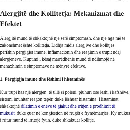
Alergjitë dhe Kollitetja: Mekanizmat dhe
Efektet
Alergjitë mund të shkaktojnë një sërë simptomash, dhe një nga më të
zakonshmet është kollitetja. Lidhja midis alergjive dhe kollitjes
përfshin përgjigjet imune, inflamacionin dhe reagimin e trupit ndaj
alergjenëve. Kuptimi i kësaj marrëdhënie mund të ndihmojë në
menaxhimin e simptomave në mënyrë efektive.
1. Përgjigjja imune dhe lëshimi i histaminës
Kur trupi has një alergjen, të tillë si poleni, pluhuri ose leshi i kafshëve,
sistemi imunitar reagon tepër, duke lëshuar histamina. Histaminat
shkaktojnë
dilatimin e enëve të gjakut dhe rritjen e prodhimit të
mukusit
, duke çuar në kongjestion në rrugët e frymëmarrjes. Ky mukus
i rritur mund të irritojë fytin, duke shkaktuar kollitje.