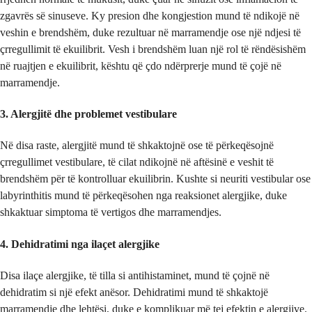
zgavrës së sinuseve. Ky presion dhe kongjestion mund të ndikojë në
veshin e brendshëm, duke rezultuar në marramendje ose një ndjesi të
çrregullimit të ekuilibrit. Vesh i brendshëm luan një rol të rëndësishëm
në ruajtjen e ekuilibrit, kështu që çdo ndërprerje mund të çojë në
marramendje.
3. Alergjitë dhe problemet vestibulare
Në disa raste, alergjitë mund të shkaktojnë ose të përkeqësojnë
çrregullimet vestibulare, të cilat ndikojnë në aftësinë e veshit të
brendshëm për të kontrolluar ekuilibrin. Kushte si neuriti vestibular ose
labyrinthitis mund të përkeqësohen nga reaksionet alergjike, duke
shkaktuar simptoma të vertigos dhe marramendjes.
4. Dehidratimi nga ilaçet alergjike
Disa ilaçe alergjike, të tilla si antihistaminet, mund të çojnë në
dehidratim si një efekt anësor. Dehidratimi mund të shkaktojë
marramendje dhe lehtësi, duke e komplikuar më tej efektin e alergjive.