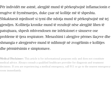
Për individët me astmë, alergjitë mund të përkeqësojnë inflamacionin e
rrugëve të frymëmarrjes, duke çuar në kollitje më të shpeshta.
Shkaktuesit mjedisorë si tymi dhe ndotja mund të përkeqësojnë më tej
gjendjen. Kollitetja kronike mund të rezultojë nëse alergjitë lihen të
patrajtuara, shpesh mbivendosen me infeksionet e sinuseve ose
probleme të tjera respiratore. Menaxhimi i alergjive përmes ilaçeve dhe
shmangia e alergjenëve mund të ndihmojë në zvogëlimin e kollitjes
dhe përmirësimin e simptomave.
Medical Disclaimer:
This article is for informational purposes only and does not constitute
medical advice. Always consult a qualified healthcare provider for diagnosis and treatment
decisions. If you are experiencing a medical emergency, call 911 or go to the nearest emergency
room immediately.