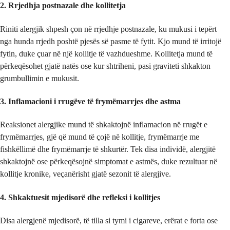
2. Rrjedhja postnazale dhe kollitetja
Riniti alergjik shpesh çon në rrjedhje postnazale, ku mukusi i tepërt
nga hunda rrjedh poshtë pjesës së pasme të fytit. Kjo mund të irritojë
fytin, duke çuar në një kollitje të vazhdueshme. Kollitetja mund të
përkeqësohet gjatë natës ose kur shtriheni, pasi graviteti shkakton
grumbullimin e mukusit.
3. Inflamacioni i rrugëve të frymëmarrjes dhe astma
Reaksionet alergjike mund të shkaktojnë inflamacion në rrugët e
frymëmarrjes, gjë që mund të çojë në kollitje, frymëmarrje me
fishkëllimë dhe frymëmarrje të shkurtër. Tek disa individë, alergjitë
shkaktojnë ose përkeqësojnë simptomat e astmës, duke rezultuar në
kollitje kronike, veçanërisht gjatë sezonit të alergjive.
4. Shkaktuesit mjedisorë dhe refleksi i kollitjes
Disa alergjenë mjedisorë, të tilla si tymi i cigareve, erërat e forta ose