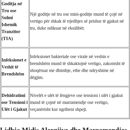
Goditja në
Tru ose
Një goditje në tru ose mini-goditje mund të çojë në
Sulmi
vertigo për shkak të rrjedhjes së prishur të gjakut në
Ishemik
tru, duke ndikuar në ekuilibër.
Tranzitor
(TIA)
Infeksionet bakteriale ose virale në veshin e
Infeksionet e
brendshëm mund të shkaktojnë vertigo, zakonisht të
Veshit të
shoqëruar me dhimbje, ethe dhe ndryshime në
Brendshëm
dëgjim.
Dehidratimi
Nivelët e ulët të lëngjeve ose tensioni i ulët i gjakut
ose Tensioni i
mund të çojnë në marramendje ose vertigo,
Ulët i Gjakut
veçanërisht kur ngriheni shpejt.
Lidhja Midis Alergjive dhe Marramendjes