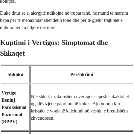
kollitjes.
Duke ditur se si alergjitë ndikojnë në trupat tanë, ne mund të marrim
hapa për të menaxhuar shëndetin tonë dhe për të gjetur trajtimet e
duhura për t'u ndjerë më mirë.
Kuptimi i Vertigos: Simptomat dhe
Shkaqet
Shkaku
Përshkrimi
Vertigo
Një shkak i zakonshëm i vertigos shpesh shkaktohet
Beninj
nga lëvizjet e papritura të kokës. Ajo ndodh kur
Paroksismal
kristalet e vogla të kalciumit në veshin e brendshëm
Pozicional
zhvendosen.
(BPPV)