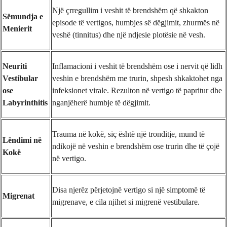
Një çrregullim i veshit të brendshëm që shkakton
Sëmundja e
episode të vertigos, humbjes së dëgjimit, zhurmës në
Menierit
veshë (tinnitus) dhe një ndjesie plotësie në vesh.
Neuriti
Inflamacioni i veshit të brendshëm ose i nervit që lidh
Vestibular
veshin e brendshëm me trurin, shpesh shkaktohet nga
ose
infeksionet virale. Rezulton në vertigo të papritur dhe
Labyrinthitis
nganjëherë humbje të dëgjimit.
Trauma në kokë, siç është një tronditje, mund të
Lëndimi në
ndikojë në veshin e brendshëm ose trurin dhe të çojë
Kokë
në vertigo.
Disa njerëz përjetojnë vertigo si një simptomë të
Migrenat
migrenave, e cila njihet si migrenë vestibulare.