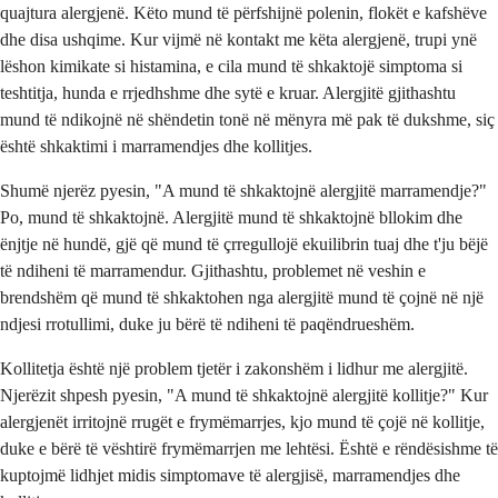
quajtura alergjenë. Këto mund të përfshijnë polenin, flokët e kafshëve
dhe disa ushqime. Kur vijmë në kontakt me këta alergjenë, trupi ynë
lëshon kimikate si histamina, e cila mund të shkaktojë simptoma si
teshtitja, hunda e rrjedhshme dhe sytë e kruar. Alergjitë gjithashtu
mund të ndikojnë në shëndetin tonë në mënyra më pak të dukshme, siç
është shkaktimi i marramendjes dhe kollitjes.
Shumë njerëz pyesin, "A mund të shkaktojnë alergjitë marramendje?"
Po, mund të shkaktojnë. Alergjitë mund të shkaktojnë bllokim dhe
ënjtje në hundë, gjë që mund të çrregullojë ekuilibrin tuaj dhe t'ju bëjë
të ndiheni të marramendur. Gjithashtu, problemet në veshin e
brendshëm që mund të shkaktohen nga alergjitë mund të çojnë në një
ndjesi rrotullimi, duke ju bërë të ndiheni të paqëndrueshëm.
Kollitetja është një problem tjetër i zakonshëm i lidhur me alergjitë.
Njerëzit shpesh pyesin, "A mund të shkaktojnë alergjitë kollitje?" Kur
alergjenët irritojnë rrugët e frymëmarrjes, kjo mund të çojë në kollitje,
duke e bërë të vështirë frymëmarrjen me lehtësi. Është e rëndësishme të
kuptojmë lidhjet midis simptomave të alergjisë, marramendjes dhe