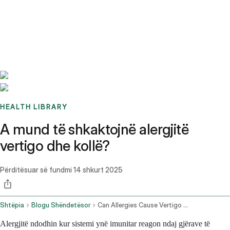
Benchmarks
Stories
FAQ
Sign up / Log in
HEALTH LIBRARY
A mund të shkaktojnë alergjitë
vertigo dhe kollë?
Përditësuar së fundmi
14 shkurt 2025
Shtëpia
Blogu Shëndetësor
Can Allergies Cause Vertigo And Cough
Alergjitë ndodhin kur sistemi ynë imunitar reagon ndaj gjërave të