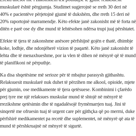
muskularë është përgjumja. Studimet sugjerojnë se rreth 30 deri në
40% e pacientëve përjetojnë gjumë të dukshëm, dhe rreth 15 deri në
20% raportojnë marramendje. Këto efekte janë zakonisht më të forta në
ditën e parë ose dy dhe mund të lehtësohen ndërsa trupi juaj përshtatet.
Efekte të tjera të zakonshme anësore përfshijnë gojën e thatë, dhimbje
koke, lodhje, dhe ndonjëherë vizion të paqartë. Këto janë zakonisht të
lehta dhe të menaxhueshme, por ia vlen të dihen në mënyrë që të mund
të planifikoni në përputhje.
Ka disa shqetësime më serioze për të mbajtur parasysh gjithashtu.
Relaksuesit muskularë nuk duhet të përzihen me alkool, opioide, mjete
për gjumin, ose medikamente të tjera qetësuese. Kombinimi i çfarëdo
prej tyre me një relaksues muskular mund të shtojë në mënyrë të
rrezikshme qetësimin dhe të ngadalësojë frymëmarrjen tuaj. Jini të
sinqertë me ofruesin tuaj të urgent care për gjithçka që po merrni, duke
përfshirë medikamentet pa recetë dhe suplementet, në mënyrë që ata të
mund të përshkruajnë në mënyrë të sigurtë.