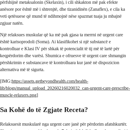
përfshijnë metaksalonin (Skelaxin), i cili shkakton më pak efekte
anësore por është më i shtrenjtë, dhe tizanidinën (Zanaflex), e cila ka
veti qetësuese që mund të ndihmojnë nëse spazmat tuaja ju mbajnë
zgjuar natën.
Një relaksues muskular që ka më pak gjasa ta merrni në urgent care
është karisoprodoli (Soma). Ai klasifikohet si një substancë e
kontrolluar e Klasi IV për shkak të potencialit të tij më të lartë për
keqpërdorim dhe varësi. Shumica e ofruesve të urgent care shmangin
përshkrimin e substancave të kontrolluara kur janë në dispozicion
alternativa më të sigurta.
[IMG:
https://assets.getbeyondhealth.com/health-
lib/blogs/manual_upload_20260216020032_can-urgent-care-prescribe-
muscle-relaxers.png
]
Sa Kohë do të Zgjate Receta?
Relaksuesit muskularë nga urgent care janë për përdorim afatshkurtër.