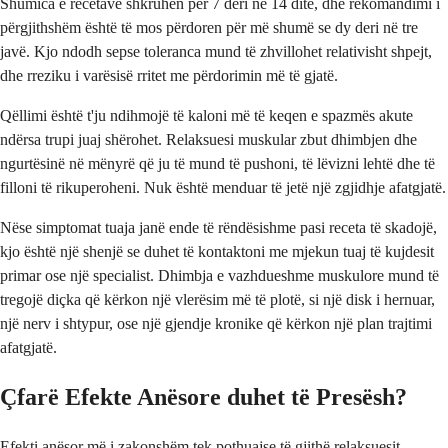
Shumica e recetave shkruhen për 7 deri në 14 ditë, dhe rekomandimi i
përgjithshëm është të mos përdoren për më shumë se dy deri në tre
javë. Kjo ndodh sepse toleranca mund të zhvillohet relativisht shpejt,
dhe rreziku i varësisë rritet me përdorimin më të gjatë.
Qëllimi është t'ju ndihmojë të kaloni më të keqen e spazmës akute
ndërsa trupi juaj shërohet. Relaksuesi muskular zbut dhimbjen dhe
ngurtësinë në mënyrë që ju të mund të pushoni, të lëvizni lehtë dhe të
filloni të rikuperoheni. Nuk është menduar të jetë një zgjidhje afatgjatë.
Nëse simptomat tuaja janë ende të rëndësishme pasi receta të skadojë,
kjo është një shenjë se duhet të kontaktoni me mjekun tuaj të kujdesit
primar ose një specialist. Dhimbja e vazhdueshme muskulore mund të
tregojë diçka që kërkon një vlerësim më të plotë, si një disk i hernuar,
një nerv i shtypur, ose një gjendje kronike që kërkon një plan trajtimi
afatgjatë.
Çfarë Efekte Anësore duhet të Presësh?
Efekti anësor më i zakonshëm tek pothuajse të gjithë relaksuesit