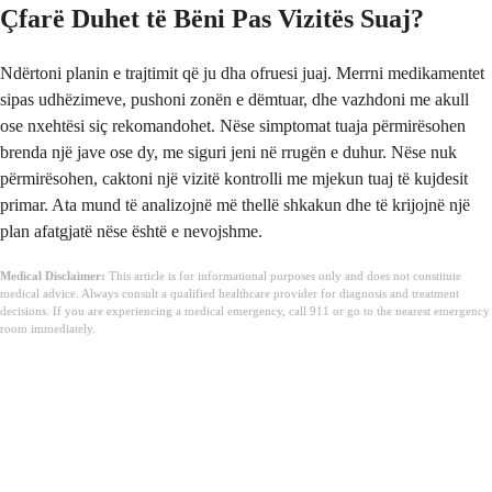
Çfarë Duhet të Bëni Pas Vizitës Suaj?
Ndërtoni planin e trajtimit që ju dha ofruesi juaj. Merrni medikamentet
sipas udhëzimeve, pushoni zonën e dëmtuar, dhe vazhdoni me akull
ose nxehtësi siç rekomandohet. Nëse simptomat tuaja përmirësohen
brenda një jave ose dy, me siguri jeni në rrugën e duhur. Nëse nuk
përmirësohen, caktoni një vizitë kontrolli me mjekun tuaj të kujdesit
primar. Ata mund të analizojnë më thellë shkakun dhe të krijojnë një
plan afatgjatë nëse është e nevojshme.
Medical Disclaimer:
This article is for informational purposes only and does not constitute
medical advice. Always consult a qualified healthcare provider for diagnosis and treatment
decisions. If you are experiencing a medical emergency, call 911 or go to the nearest emergency
room immediately.