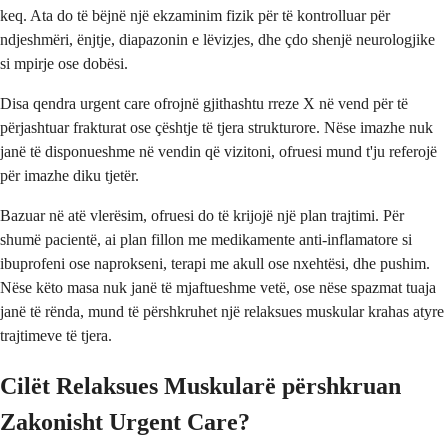
keq. Ata do të bëjnë një ekzaminim fizik për të kontrolluar për
ndjeshmëri, ënjtje, diapazonin e lëvizjes, dhe çdo shenjë neurologjike
si mpirje ose dobësi.
Disa qendra urgent care ofrojnë gjithashtu rreze X në vend për të
përjashtuar frakturat ose çështje të tjera strukturore. Nëse imazhe nuk
janë të disponueshme në vendin që vizitoni, ofruesi mund t'ju referojë
për imazhe diku tjetër.
Bazuar në atë vlerësim, ofruesi do të krijojë një plan trajtimi. Për
shumë pacientë, ai plan fillon me medikamente anti-inflamatore si
ibuprofeni ose naprokseni, terapi me akull ose nxehtësi, dhe pushim.
Nëse këto masa nuk janë të mjaftueshme vetë, ose nëse spazmat tuaja
janë të rënda, mund të përshkruhet një relaksues muskular krahas atyre
trajtimeve të tjera.
Cilët Relaksues Muskularë përshkruan
Zakonisht Urgent Care?