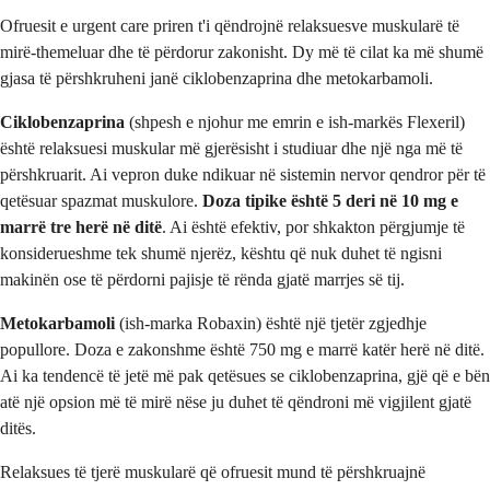
Ofruesit e urgent care priren t'i qëndrojnë relaksuesve muskularë të
mirë-themeluar dhe të përdorur zakonisht. Dy më të cilat ka më shumë
gjasa të përshkruheni janë ciklobenzaprina dhe metokarbamoli.
Ciklobenzaprina
(shpesh e njohur me emrin e ish-markës Flexeril)
është relaksuesi muskular më gjerësisht i studiuar dhe një nga më të
përshkruarit. Ai vepron duke ndikuar në sistemin nervor qendror për të
qetësuar spazmat muskulore.
Doza tipike është 5 deri në 10 mg e
marrë tre herë në ditë
. Ai është efektiv, por shkakton përgjumje të
konsiderueshme tek shumë njerëz, kështu që nuk duhet të ngisni
makinën ose të përdorni pajisje të rënda gjatë marrjes së tij.
Metokarbamoli
(ish-marka Robaxin) është një tjetër zgjedhje
popullore. Doza e zakonshme është 750 mg e marrë katër herë në ditë.
Ai ka tendencë të jetë më pak qetësues se ciklobenzaprina, gjë që e bën
atë një opsion më të mirë nëse ju duhet të qëndroni më vigjilent gjatë
ditës.
Relaksues të tjerë muskularë që ofruesit mund të përshkruajnë