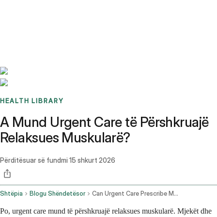
Benchmarks
Stories
FAQ
Sign up / Log in
HEALTH LIBRARY
A Mund Urgent Care të Përshkruajë
Relaksues Muskularë?
Përditësuar së fundmi
15 shkurt 2026
Shtëpia
Blogu Shëndetësor
Can Urgent Care Prescribe Muscle Relaxers
Po, urgent care mund të përshkruajë relaksues muskularë. Mjekët dhe