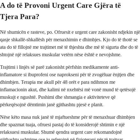
A do të Provoni Urgent Care Gjëra të
Tjera Para?
Në shumicën e rasteve, po. Ofruesit e urgent care zakonisht ndjekin një
qasje shkallë-shkallësh për menaxhimin e dhimbjes. Kjo do të thotë se
ata do të fillojnë me trajtimet më të thjeshta dhe më të sigurta dhe do të
shtojnë një relaksues muskular vetëm nëse është e nevojshme.
Trajtimi i linjës së parë zakonisht përfshin medikamente anti-
inflamatore si ibuprofeni ose naprokseni për të zvogëluar ënjtjen dhe
dhimbjen. Terapia me akull për 48 orët e para ndihmon me
inflamacionin akut, dhe kalimi në nxehtësi më vonë mund të qetësojë
muskujt e ngushtë. Pushimi dhe shmangia e aktiviteteve që
përkeqësojnë dëmtimin janë gjithashtu pjesë e planit.
Nëse këto masa nuk janë të mjaftueshme për të menaxhuar dhimbjen
dhe spazmat tuaja, ofruesi pastaj do të konsiderojë shtimin e një
relaksuesi muskular. Shumë qendra urgent care rekomandojnë
gjithashtu ushtrime ose ju referojnë në fizioterapi për të trajtuar