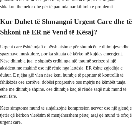
shkakun themelor dhe për të parandaluar kthimin e problemit.
Kur Duhet të Shmangni Urgent Care dhe të
Shkoni në ER në Vend të Kësaj?
Urgent care është mjaft e përshtatshme për shumicën e dhimbjeve dhe
spazmave muskulore, por ka situata që kërkojnë kujdes emergjent.
Nëse dhimbja juaj e shpinës erdhi nga një traumë serioze si një
aksident me makinë ose një rënie nga lartësia, ER është zgjedhja e
duhur. E njëjta gjë vlen nëse keni humbje të papritur të kontrollit të
fshikëzës ose zorrëve, dobësi progresive ose mpirje në këmbët tuaja,
ethe me dhimbje shpine, ose dhimbje kaq të rëndë saqë nuk mund të
ecni fare.
Këto simptoma mund të sinjalizojnë kompresion nervor ose një gjendje
tjetër që kërkon vlerësim të menjëhershëm përtej asaj që mund të ofrojë
urgent care.