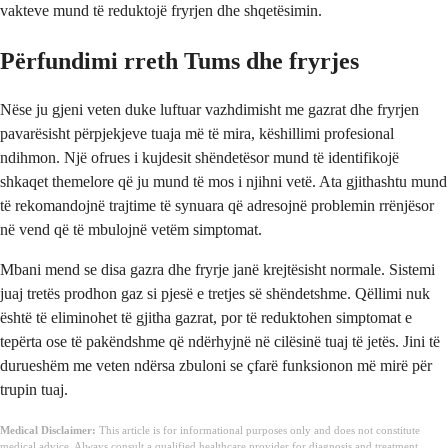
vakteve mund të reduktojë fryrjen dhe shqetësimin.
Përfundimi rreth Tums dhe fryrjes
Nëse ju gjeni veten duke luftuar vazhdimisht me gazrat dhe fryrjen
pavarësisht përpjekjeve tuaja më të mira, këshillimi profesional
ndihmon. Një ofrues i kujdesit shëndetësor mund të identifikojë
shkaqet themelore që ju mund të mos i njihni vetë. Ata gjithashtu mund
të rekomandojnë trajtime të synuara që adresojnë problemin rrënjësor
në vend që të mbulojnë vetëm simptomat.
Mbani mend se disa gazra dhe fryrje janë krejtësisht normale. Sistemi
juaj tretës prodhon gaz si pjesë e tretjes së shëndetshme. Qëllimi nuk
është të eliminohet të gjitha gazrat, por të reduktohen simptomat e
tepërta ose të pakëndshme që ndërhyjnë në cilësinë tuaj të jetës. Jini të
durueshëm me veten ndërsa zbuloni se çfarë funksionon më mirë për
trupin tuaj.
Medical Disclaimer:
This article is for informational purposes only and does not constitute
medical advice. Always consult a qualified healthcare provider for diagnosis and treatment