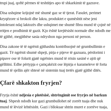
trupi juaj, qoftë përmes të teshtitjes apo të shkarkimit të gazrave.
Disa ushqime krijojnë më shumë gaz se të tjerat. Fasulet, perimet
kryqëzore si brokoli dhe lakra, produktet e qumështit nëse jeni
intolerant ndaj laktozës dhe ushqimet me shumë fibra mund të çojnë në
rritjen e prodhimit të gazit. Kjo është krejtësisht normale dhe ndodh me
të gjithë, megjithëse sasia ndryshon nga personi në person.
Disa zakone të të ngrënit gjithashtu kontribuojnë në grumbullimin e
gazit. Të ngrënit shumë shpejt, pirja e pijeve të gazuara, përdorimi i
pipave ose të folurit gjatë ngrënies mund të rrisin sasinë e ajrit që
gëlltitni. Edhe përtypja e çamçakëzit ose lëpirja e karameleve të forta
mund të sjellin ajër shtesë në sistemin tuaj tretës gjatë gjithë ditës.
Çfarë shkakton fryrjen?
Fryrja është
ndjesia e plotësisë, shtrëngimit ose fryrjes në barkun
tuaj
. Shpesh ndodh kur gazi grumbullohet në zorrët tuaja dhe nuk
mund të lëvizë lehtësisht. Gazi i bllokuar shtrin muret e zorrëve tuaja,