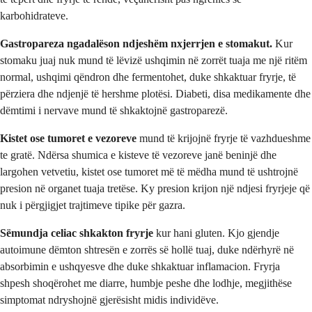
karbohidrateve.
Gastropareza ngadalëson ndjeshëm nxjerrjen e stomakut.
Kur
stomaku juaj nuk mund të lëvizë ushqimin në zorrët tuaja me një ritëm
normal, ushqimi qëndron dhe fermentohet, duke shkaktuar fryrje, të
përziera dhe ndjenjë të hershme plotësi. Diabeti, disa medikamente dhe
dëmtimi i nervave mund të shkaktojnë gastroparezë.
Kistet ose tumoret e vezoreve
mund të krijojnë fryrje të vazhdueshme
te gratë. Ndërsa shumica e kisteve të vezoreve janë beninjë dhe
largohen vetvetiu, kistet ose tumoret më të mëdha mund të ushtrojnë
presion në organet tuaja tretëse. Ky presion krijon një ndjesi fryrjeje që
nuk i përgjigjet trajtimeve tipike për gazra.
Sëmundja celiac shkakton fryrje
kur hani gluten. Kjo gjendje
autoimune dëmton shtresën e zorrës së hollë tuaj, duke ndërhyrë në
absorbimin e ushqyesve dhe duke shkaktuar inflamacion. Fryrja
shpesh shoqërohet me diarre, humbje peshe dhe lodhje, megjithëse
simptomat ndryshojnë gjerësisht midis individëve.