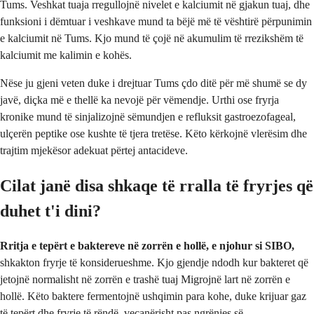
Tums. Veshkat tuaja rregullojnë nivelet e kalciumit në gjakun tuaj, dhe
funksioni i dëmtuar i veshkave mund ta bëjë më të vështirë përpunimin
e kalciumit në Tums. Kjo mund të çojë në akumulim të rrezikshëm të
kalciumit me kalimin e kohës.
Nëse ju gjeni veten duke i drejtuar Tums çdo ditë për më shumë se dy
javë, diçka më e thellë ka nevojë për vëmendje. Urthi ose fryrja
kronike mund të sinjalizojnë sëmundjen e refluksit gastroezofageal,
ulçerën peptike ose kushte të tjera tretëse. Këto kërkojnë vlerësim dhe
trajtim mjekësor adekuat përtej antacideve.
Cilat janë disa shkaqe të rralla të fryrjes që
duhet t'i dini?
Rritja e tepërt e baktereve në zorrën e hollë, e njohur si SIBO,
shkakton fryrje të konsiderueshme. Kjo gjendje ndodh kur bakteret që
jetojnë normalisht në zorrën e trashë tuaj Migrojnë lart në zorrën e
hollë. Këto baktere fermentojnë ushqimin para kohe, duke krijuar gaz
të tepërt dhe fryrje të rëndë, veçanërisht pas ngrënies së