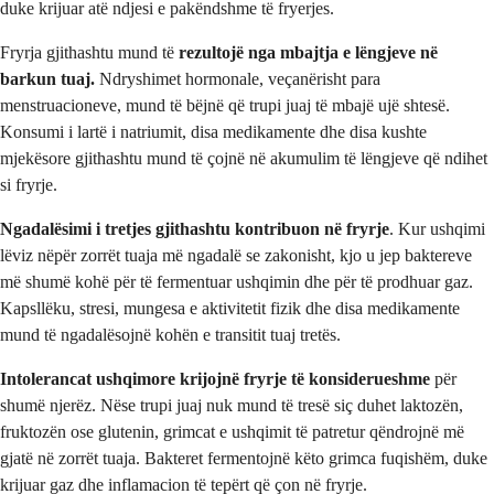
duke krijuar atë ndjesi e pakëndshme të fryerjes.
Fryrja gjithashtu mund të
rezultojë nga mbajtja e lëngjeve në
barkun tuaj.
Ndryshimet hormonale, veçanërisht para
menstruacioneve, mund të bëjnë që trupi juaj të mbajë ujë shtesë.
Konsumi i lartë i natriumit, disa medikamente dhe disa kushte
mjekësore gjithashtu mund të çojnë në akumulim të lëngjeve që ndihet
si fryrje.
Ngadalësimi i tretjes gjithashtu kontribuon në fryrje
. Kur ushqimi
lëviz nëpër zorrët tuaja më ngadalë se zakonisht, kjo u jep baktereve
më shumë kohë për të fermentuar ushqimin dhe për të prodhuar gaz.
Kapsllëku, stresi, mungesa e aktivitetit fizik dhe disa medikamente
mund të ngadalësojnë kohën e transitit tuaj tretës.
Intolerancat ushqimore krijojnë fryrje të konsiderueshme
për
shumë njerëz. Nëse trupi juaj nuk mund të tresë siç duhet laktozën,
fruktozën ose glutenin, grimcat e ushqimit të patretur qëndrojnë më
gjatë në zorrët tuaja. Bakteret fermentojnë këto grimca fuqishëm, duke
krijuar gaz dhe inflamacion të tepërt që çon në fryrje.