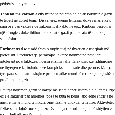
përbërësin e tyre aktiv.
Tabletat me karbon aktiv
mund të ndihmojnë në absorbimin e gazit
të tepërt në zorrët tuaja. Disa njerëz gjejnë lehtësim duke i marrë këto
para ose pas vakteve që zakonisht shkaktojnë gaz. Karboni vepron si
një sfungjer, duke thithur molekulat e gazit para se ato të shkaktojnë
shqetësim.
Enzimat tretëse
e mbështesin trupin tuaj në thyerjen e ushqimit më
plotësisht. Produktet që përmbajnë laktazë ndihmojnë nëse jeni
intolerant ndaj laktozës, ndërsa enzimat alfa-galaktozidazë ndihmojnë
në thyerjen e karbohidrateve komplekse në fasule dhe perime. Marrja e
tyre para se të hani ushqime problematike mund të reduktojë ndjeshëm
prodhimin e gazit.
Lëvizja ndihmon gazin të kalojë më lehtë nëpër sistemin tuaj tretës. Një
ecje e shkurtër pas ngrënies, poza të buta të jogës, apo edhe shtrirja në
anën e majtë mund të inkurajojnë gazin e bllokuar të lëvizë. Aktivitetet
fizike stimulojnë muskujt e zorrëve tuaja dhe ndihmojnë në shtytjen e
gazit drejt pikave të daljes.