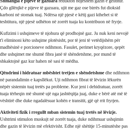
Shmangia e pijeve të gazuara
redukton ndjeshëm gazin e gëlltitur.
Çdo gllënjkë e pijeve të gazuara, ujit me gaz ose birrës fut dioksid
karboni në stomak tuaj. Ndërsa një pjesë e këtij gazi kthehet si të
teshtitura, një pjesë udhëton në zorrët tuaja ku kontribuon në fryrje.
Kufizimi i ushqimeve të njohura që prodhojnë gaz. Ju nuk keni nevojë
t'i eliminoni këto ushqime plotësisht, por të jeni të vetëdijshëm për
madhësinë e porcioneve ndihmon. Fasulet, perimet kryqëzore, qepët
dhe ushqimet me shumë fibra janë të shëndetshme, por mund të
shkaktojnë gaz kur hahen në sasi të mëdha.
Qëndrimi i hidratuar mbështet tretjen e shëndetshme
dhe ndihmon
në parandalimin e kapsllëkut. Uji ndihmon fibrat të lëvizin lëkurën
nëpër sistemin tuaj tretës pa probleme. Kur jeni i dehidratuar, zorrët
tuaja tërheqin më shumë ujë nga jashtëqitja juaj, duke e bërë atë më të
vështirë dhe duke ngadalësuar kohën e transitit, gjë që rrit fryrjen.
Aktiviteti fizik i rregullt mban sistemin tuaj tretës në lëvizje.
Ushtrimi stimulon muskujt në zorrët tuaja, duke ndihmuar ushqimin
dhe gazin të lëvizin më efektivisht. Edhe një shëtitje 15-minutëshe pas