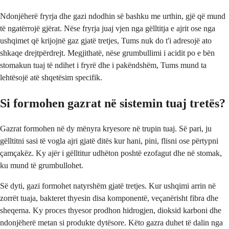
Ndonjëherë fryrja dhe gazi ndodhin së bashku me urthin, gjë që mund
të ngatërrojë gjërat. Nëse fryrja juaj vjen nga gëlltitja e ajrit ose nga
ushqimet që krijojnë gaz gjatë tretjes, Tums nuk do t'i adresojë ato
shkaqe drejtpërdrejt. Megjithatë, nëse grumbullimi i acidit po e bën
stomakun tuaj të ndihet i fryrë dhe i pakëndshëm, Tums mund ta
lehtësojë atë shqetësim specifik.
Si formohen gazrat në sistemin tuaj tretës?
Gazrat formohen në dy mënyra kryesore në trupin tuaj. Së pari, ju
gëlltitni sasi të vogla ajri gjatë ditës kur hani, pini, flisni ose përtypni
çamçakëz. Ky ajër i gëlltitur udhëton poshtë ezofagut dhe në stomak,
ku mund të grumbullohet.
Së dyti, gazi formohet natyrshëm gjatë tretjes. Kur ushqimi arrin në
zorrët tuaja, bakteret thyesin disa komponentë, veçanërisht fibra dhe
sheqerna. Ky proces thyesor prodhon hidrogjen, dioksid karboni dhe
ndonjëherë metan si produkte dytësore. Këto gazra duhet të dalin nga