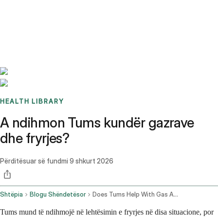
Benchmarks
Stories
FAQ
Sign up / Log in
HEALTH LIBRARY
A ndihmon Tums kundër gazrave
dhe fryrjes?
Përditësuar së fundmi
9 shkurt 2026
Shtëpia
Blogu Shëndetësor
Does Tums Help With Gas And Bloating
Tums mund të ndihmojë në lehtësimin e fryrjes në disa situacione, por