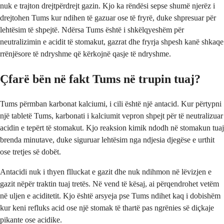
nuk e trajton drejtpërdrejt gazin. Kjo ka rëndësi sepse shumë njerëz i
drejtohen Tums kur ndihen të gazuar ose të fryrë, duke shpresuar për
lehtësim të shpejtë. Ndërsa Tums është i shkëlqyeshëm për
neutralizimin e acidit të stomakut, gazrat dhe fryrja shpesh kanë shkaqe
rrënjësore të ndryshme që kërkojnë qasje të ndryshme.
Çfarë bën në fakt Tums në trupin tuaj?
Tums përmban karbonat kalciumi, i cili është një antacid. Kur përtypni
një tabletë Tums, karbonati i kalciumit vepron shpejt për të neutralizuar
acidin e tepërt të stomakut. Kjo reaksion kimik ndodh në stomakun tuaj
brenda minutave, duke siguruar lehtësim nga ndjesia djegëse e urthit
ose tretjes së dobët.
Antacidi nuk i thyen flluckat e gazit dhe nuk ndihmon në lëvizjen e
gazit nëpër traktin tuaj tretës. Në vend të kësaj, ai përqendrohet vetëm
në uljen e aciditetit. Kjo është arsyeja pse Tums ndihet kaq i dobishëm
kur keni refluks acid ose një stomak të thartë pas ngrënies së diçkaje
pikante ose acidike.