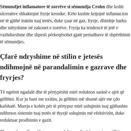
Sëmundjet inflamatore të zorrëve si sëmundja Crohn
dhe koliti
ulcerative shkaktojnë fryrje kronike. Këto kushte krijojnë inflamacion
në të gjithë traktin tuaj tretës, duke çuar në gaz, fryrje, dhimbje barku
dhe ndryshime në zakonet e zorrëve. Fryrja ka tendencë të jetë e
vazhdueshme dhe shpesh përkeqësohet gjatë periudhave të shpërthimit
të sëmundjes.
Çfarë ndryshime në stilin e jetesës
ndihmojnë në parandalimin e gazrave dhe
fryrjes?
Të ngrënit ngadalë dhe të përtypëshit mirë redukton sasinë e ajrit që
gëlltitni. Kur ju hani me nxitim, ju gëlltitni më shumë ajër me çdo
kafshatë. Marrja e kohës për të përtypur mirë ushqimin tuaj gjithashtu
ndihmon sistemin tuaj tretës të thyejë ushqimin më efektivisht, duke
reduktuar prodhimin e gazit.