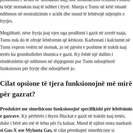
ta bëjë stomakun tuaj të ndihet i fryrë. Marrja e Tums në këtë situatë
ndihmon në neutralizimin e acidit dhe mund të lehtësojë ndjenjën e
fryrjes.
Megjithatë, nëse fryrja juaj vjen nga prodhimi i gazit në zorrët tuaja,
Tums nuk do të ofrojë lehtësimin që kërkoni. Karbonati i kalciumit në
Tums vepron vetëm në stomak, jo në pjesën e poshtme të traktit tuaj
tretës ku grumbullohet shumica e gazit. Ky është një dallim i
rëndësishëm që ndihmon në shpjegimin pse Tums ndonjëherë
funksionon për fryrje dhe ndonjëherë jo.
Cilat opsione të tjera funksionojnë më mirë
për gazrat?
Produktet me simethicone funksionojnë specifikisht për lehtësimin
e gazrave
. Ky përbërës i thyen flluckat e gazit në traktin tuaj tretës,
duke i bërë ato më të lehta për t'u kaluar. Mund të njihni emra markash
si Gas-X ose Mylanta Gas,
të cilat përmbajnë simethicone si