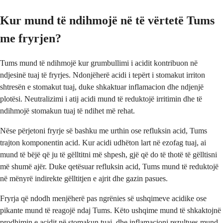
Kur mund të ndihmojë në të vërtetë Tums
me fryrjen?
Tums mund të ndihmojë kur grumbullimi i acidit kontribuon në
ndjesinë tuaj të fryrjes. Ndonjëherë acidi i tepërt i stomakut irriton
shtresën e stomakut tuaj, duke shkaktuar inflamacion dhe ndjenjë
plotësi. Neutralizimi i atij acidi mund të reduktojë irritimin dhe të
ndihmojë stomakun tuaj të ndihet më rehat.
Nëse përjetoni fryrje së bashku me urthin ose refluksin acid, Tums
trajton komponentin acid. Kur acidi udhëton lart në ezofag tuaj, ai
mund të bëjë që ju të gëlltitni më shpesh, gjë që do të thotë të gëlltisni
më shumë ajër. Duke qetësuar refluksin acid, Tums mund të reduktojë
në mënyrë indirekte gëlltitjen e ajrit dhe gazin pasues.
Fryrja që ndodh menjëherë pas ngrënies së ushqimeve acidike ose
pikante mund të reagojë ndaj Tums. Këto ushqime mund të shkaktojnë
prodhimin e acidit në stomakun tuaj, dhe inflamacioni rezultues mund