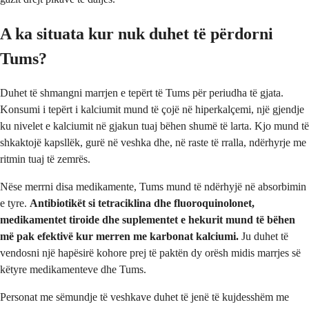
A ka situata kur nuk duhet të përdorni
Tums?
Duhet të shmangni marrjen e tepërt të Tums për periudha të gjata.
Konsumi i tepërt i kalciumit mund të çojë në hiperkalçemi, një gjendje
ku nivelet e kalciumit në gjakun tuaj bëhen shumë të larta. Kjo mund të
shkaktojë kapsllëk, gurë në veshka dhe, në raste të rralla, ndërhyrje me
ritmin tuaj të zemrës.
Nëse merrni disa medikamente, Tums mund të ndërhyjë në absorbimin
e tyre.
Antibiotikët si tetraciklina dhe fluoroquinolonet,
medikamentet tiroide dhe suplementet e hekurit mund të bëhen
më pak efektivë kur merren me karbonat kalciumi.
Ju duhet të
vendosni një hapësirë kohore prej të paktën dy orësh midis marrjes së
këtyre medikamenteve dhe Tums.
Personat me sëmundje të veshkave duhet të jenë të kujdesshëm me