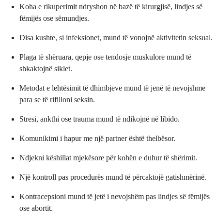
Koha e rikuperimit ndryshon në bazë të kirurgjisë, lindjes së
fëmijës ose sëmundjes.
Disa kushte, si infeksionet, mund të vonojnë aktivitetin seksual.
Plaga të shëruara, qepje ose tendosje muskulore mund të
shkaktojnë siklet.
Metodat e lehtësimit të dhimbjeve mund të jenë të nevojshme
para se të rifilloni seksin.
Stresi, ankthi ose trauma mund të ndikojnë në libido.
Komunikimi i hapur me një partner është thelbësor.
Ndjekni këshillat mjekësore për kohën e duhur të shërimit.
Një kontroll pas procedurës mund të përcaktojë gatishmërinë.
Kontracepsioni mund të jetë i nevojshëm pas lindjes së fëmijës
ose abortit.