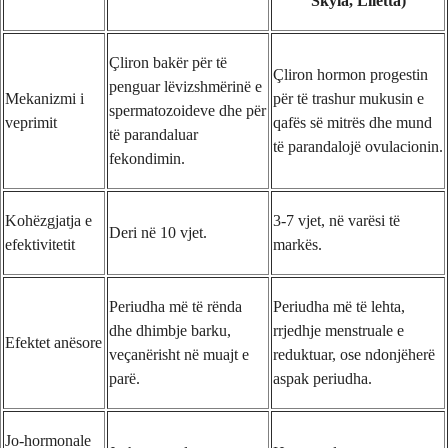
Skyla, Liletta)
Çliron bakër për të
Çliron hormon progestin
penguar lëvizshmërinë e
Mekanizmi i
për të trashur mukusin e
spermatozoideve dhe për
veprimit
qafës së mitrës dhe mund
të parandaluar
të parandalojë ovulacionin.
fekondimin.
Kohëzgjatja e
3-7 vjet, në varësi të
Deri në 10 vjet.
efektivitetit
markës.
Periudha më të rënda
Periudha më të lehta,
dhe dhimbje barku,
rrjedhje menstruale e
Efektet anësore
veçanërisht në muajt e
reduktuar, ose ndonjëherë
parë.
aspak periudha.
Jo-hormonale