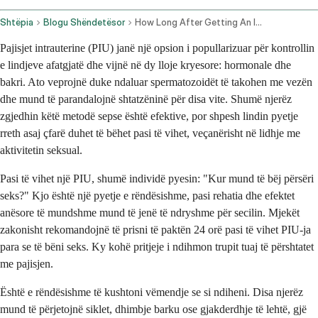
Shtëpia
Blogu Shëndetësor
How Long After Getting An Iud Can One Have Sex
Pajisjet intrauterine (PIU) janë një opsion i popullarizuar për kontrollin
e lindjeve afatgjatë dhe vijnë në dy lloje kryesore: hormonale dhe
bakri. Ato veprojnë duke ndaluar spermatozoidët të takohen me vezën
dhe mund të parandalojnë shtatzëninë për disa vite. Shumë njerëz
zgjedhin këtë metodë sepse është efektive, por shpesh lindin pyetje
rreth asaj çfarë duhet të bëhet pasi të vihet, veçanërisht në lidhje me
aktivitetin seksual.
Pasi të vihet një PIU, shumë individë pyesin: "Kur mund të bëj përsëri
seks?" Kjo është një pyetje e rëndësishme, pasi rehatia dhe efektet
anësore të mundshme mund të jenë të ndryshme për secilin. Mjekët
zakonisht rekomandojnë të prisni të paktën 24 orë pasi të vihet PIU-ja
para se të bëni seks. Ky kohë pritjeje i ndihmon trupit tuaj të përshtatet
me pajisjen.
Është e rëndësishme të kushtoni vëmendje se si ndiheni. Disa njerëz
mund të përjetojnë siklet, dhimbje barku ose gjakderdhje të lehtë, gjë