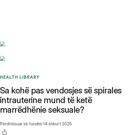
Benchmarks
Stories
FAQ
Sign up / Log in
HEALTH LIBRARY
Sa kohë pas vendosjes së spirales
intrauterine mund të ketë
marrëdhënie seksuale?
Përditësuar së fundmi
14 shkurt 2025