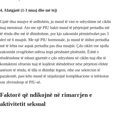
4. Afatgjatë (1-3 muaj dhe më tej)
Gjatë disa muajve të ardhshëm, ju mund të vini re ndryshime në ciklin
tuaj menstrual. Ato me një PIU bakri mund të përjetojnë periudha më
të rënda dhe më të dhimbshme, por kjo zakonisht përmirësohet pas 3
deri në 6 muajsh. Me një PIU hormonale, ju mund të shihni periudha
më të lehta ose aspak periudha pas disa muajsh. Çdo siklet ose njolla
zakonisht zvogëlohet ndërsa trupi përshtatet plotësisht. Është e
rëndësishme të mbani gjurmët e çdo ndryshimi në ciklin tuaj dhe të
kontaktoni ofruesin tuaj të kujdesit shëndetësor nëse përjetoni efekte
anësore të rënda, të tilla si dhimbje legeni, ethe ose sekrecion të
pazakontë, pasi këto mund të sinjalizojnë komplikacione si infeksion
ose zhvendosje të PIU-së.
Faktorë që ndikojnë në rimarrjen e
aktivitetit seksual