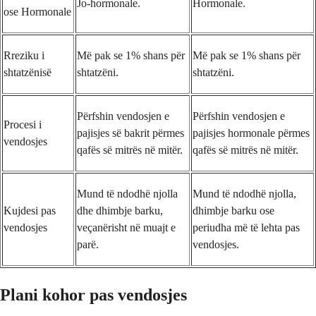
Jo-hormonale.
Hormonale.
ose Hormonale
Rreziku i
Më pak se 1% shans për
Më pak se 1% shans për
shtatzënisë
shtatzëni.
shtatzëni.
Përfshin vendosjen e
Përfshin vendosjen e
Procesi i
pajisjes së bakrit përmes
pajisjes hormonale përmes
vendosjes
qafës së mitrës në mitër.
qafës së mitrës në mitër.
Mund të ndodhë njolla
Mund të ndodhë njolla,
Kujdesi pas
dhe dhimbje barku,
dhimbje barku ose
vendosjes
veçanërisht në muajt e
periudha më të lehta pas
parë.
vendosjes.
Plani kohor pas vendosjes