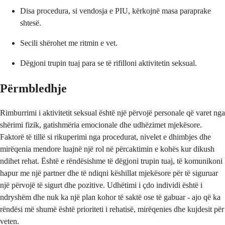
Disa procedura, si vendosja e PIU, kërkojnë masa paraprake
shtesë.
Secili shërohet me ritmin e vet.
Dëgjoni trupin tuaj para se të rifilloni aktivitetin seksual.
Përmbledhje
Rimburrimi i aktivitetit seksual është një përvojë personale që varet nga
shërimi fizik, gatishmëria emocionale dhe udhëzimet mjekësore.
Faktorë të tillë si rikuperimi nga procedurat, nivelet e dhimbjes dhe
mirëqenia mendore luajnë një rol në përcaktimin e kohës kur dikush
ndihet rehat. Është e rëndësishme të dëgjoni trupin tuaj, të komunikoni
hapur me një partner dhe të ndiqni këshillat mjekësore për të siguruar
një përvojë të sigurt dhe pozitive. Udhëtimi i çdo individi është i
ndryshëm dhe nuk ka një plan kohor të saktë ose të gabuar - ajo që ka
rëndësi më shumë është prioriteti i rehatisë, mirëqenies dhe kujdesit për
veten.