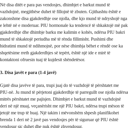
Në disa ditët e para pas vendosjes, dhimbjet e barkut mund të
vazhdojnë, megjithëse duhet të fillojnë të zbuten. Gjithashtu është e
zakonshme disa gjakderdhje ose njolla, dhe kjo mund të ndryshojë nga
e lehtë në e moderuar. PIU hormonale ka tendencë të shkaktojë më pak
gjakderdhje dhe dhimbje barku me kalimin e kohës, ndërsa PIU bakri
mund të shkaktojë periudha më të rënda fillimisht. Pushimi dhe
hidratimi mund të ndihmojnë, por nëse dhimbja bëhet e rëndë ose ka
shqetësime rreth gjakderdhjes së tepërt, është një ide e mirë të
kontaktoni ofruesin tuaj të kujdesit shëndetësor.
3. Disa javët e para (1-4 javë)
Gjatë disa javëve të para, trupi juaj do të vazhdojë të përshtatet me
PIU-në. Ju mund të përjetoni gjakderdhje të parregullt ose njolla ndërsa
mitrës përshtatet me pajisjen. Dhimbjet e barkut mund të vazhdojnë
deri në një muaj, veçanërisht me një PIU bakri, ndërsa trupi mëson të
jetojë me trup të huaj. Një takim i mëvonshëm shpesh planifikohet
brenda 1 deri në 2 javë pas vendosjes për të siguruar që PIU është
vendosur siç duhet dhe nuk është zhvendosur.