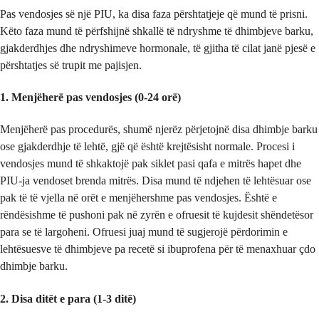
Pas vendosjes së një PIU, ka disa faza përshtatjeje që mund të prisni.
Këto faza mund të përfshijnë shkallë të ndryshme të dhimbjeve barku,
gjakderdhjes dhe ndryshimeve hormonale, të gjitha të cilat janë pjesë e
përshtatjes së trupit me pajisjen.
1. Menjëherë pas vendosjes (0-24 orë)
Menjëherë pas procedurës, shumë njerëz përjetojnë disa dhimbje barku
ose gjakderdhje të lehtë, gjë që është krejtësisht normale. Procesi i
vendosjes mund të shkaktojë pak siklet pasi qafa e mitrës hapet dhe
PIU-ja vendoset brenda mitrës. Disa mund të ndjehen të lehtësuar ose
pak të të vjella në orët e menjëhershme pas vendosjes. Është e
rëndësishme të pushoni pak në zyrën e ofruesit të kujdesit shëndetësor
para se të largoheni. Ofruesi juaj mund të sugjerojë përdorimin e
lehtësuesve të dhimbjeve pa recetë si ibuprofena për të menaxhuar çdo
dhimbje barku.
2. Disa ditët e para (1-3 ditë)