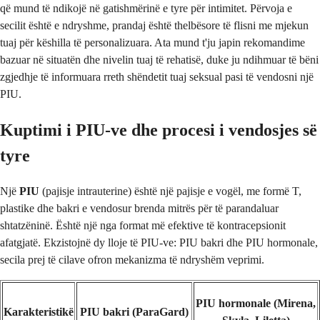
që mund të ndikojë në gatishmërinë e tyre për intimitet. Përvoja e
secilit është e ndryshme, prandaj është thelbësore të flisni me mjekun
tuaj për këshilla të personalizuara. Ata mund t'ju japin rekomandime
bazuar në situatën dhe nivelin tuaj të rehatisë, duke ju ndihmuar të bëni
zgjedhje të informuara rreth shëndetit tuaj seksual pasi të vendosni një
PIU.
Kuptimi i PIU-ve dhe procesi i vendosjes së
tyre
Një
PIU
(pajisje intrauterine) është një pajisje e vogël, me formë T,
plastike dhe bakri e vendosur brenda mitrës për të parandaluar
shtatzëninë. Është një nga format më efektive të kontracepsionit
afatgjatë. Ekzistojnë dy lloje të PIU-ve: PIU bakri dhe PIU hormonale,
secila prej të cilave ofron mekanizma të ndryshëm veprimi.
PIU hormonale (Mirena,
Karakteristikë
PIU bakri (ParaGard)