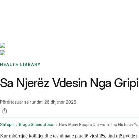
Benchmarks
Stories
FAQ
Sign up / Log in
HEALTH LIBRARY
Sa Njerëz Vdesin Nga Grip
Përditësuar së fundmi
26 dhjetor 2025
Shtëpia
Blogu Shëndetësor
How Many People Die From The Flu Each Ye
Kur mbërrijnë kollitjet dhe teshtimat e para të vjeshtës, lind një pyetje