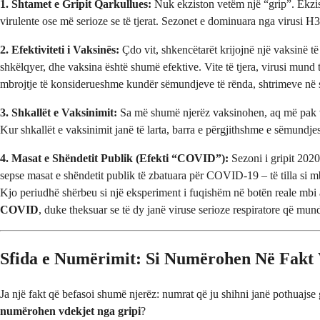
1. Shtamet e Gripit Qarkullues:
Nuk ekziston vetëm një “grip”. Ekzis
virulente ose më serioze se të tjerat. Sezonet e dominuara nga virusi H
2. Efektiviteti i Vaksinës:
Çdo vit, shkencëtarët krijojnë një vaksinë t
shkëlqyer, dhe vaksina është shumë efektive. Vite të tjera, virusi mund 
mbrojtje të konsiderueshme kundër sëmundjeve të rënda, shtrimeve në s
3. Shkallët e Vaksinimit:
Sa më shumë njerëz vaksinohen, aq më pak vir
Kur shkallët e vaksinimit janë të larta, barra e përgjithshme e sëmundjes,
4. Masat e Shëndetit Publik (Efekti “COVID”):
Sezoni i gripit 2020
sepse masat e shëndetit publik të zbatuara për COVID-19 – të tilla si mb
Kjo periudhë shërbeu si një eksperiment i fuqishëm në botën reale mbi 
COVID
, duke theksuar se të dy janë viruse serioze respiratore që mund
Sfida e Numërimit: Si Numërohen Në Fakt 
Ja një fakt që befasoi shumë njerëz: numrat që ju shihni janë pothuajs
numërohen vdekjet nga gripi
?