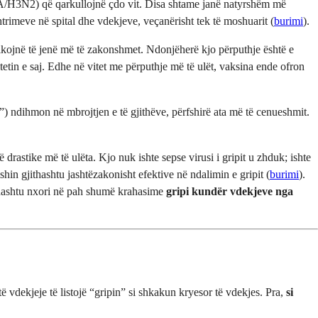
e A/H3N2) që qarkullojnë çdo vit. Disa shtame janë natyrshëm më
htrimeve në spital dhe vdekjeve, veçanërisht tek të moshuarit (
burimi
).
shikojnë të jenë më të zakonshmet. Ndonjëherë kjo përputhje është e
tetin e saj. Edhe në vitet me përputhje më të ulët, vaksina ende ofron
) ndihmon në mbrojtjen e të gjithëve, përfshirë ata më të cenueshmit.
drastike më të ulëta. Kjo nuk ishte sepse virusi i gripit u zhduk; ishte
hin gjithashtu jashtëzakonisht efektive në ndalimin e gripit (
burimi
).
jithashtu nxori në pah shumë krahasime
gripi kundër vdekjeve nga
atë vdekjeje të listojë “gripin” si shkakun kryesor të vdekjes. Pra,
si