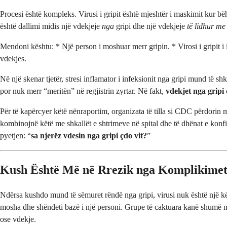
Procesi është kompleks. Virusi i gripit është mjeshtër i maskimit kur bëh
është dallimi midis një vdekjeje
nga
gripi dhe një vdekjeje
të lidhur me
Mendoni kështu: * Një person i moshuar merr gripin. * Virosi i gripit 
vdekjes.
Në një skenar tjetër, stresi inflamator i infeksionit nga gripi mund të s
por nuk merr “meritën” në regjistrin zyrtar. Në fakt,
vdekjet nga grip
Për të kapërcyer këtë nënraportim, organizata të tilla si CDC përdorin mo
kombinojnë këtë me shkallët e shtrimeve në spital dhe të dhënat e konfir
pyetjen: “
sa njerëz vdesin nga gripi çdo vit?
”
Kush Është Më në Rrezik nga Komplikimet
Ndërsa kushdo mund të sëmuret rëndë nga gripi, virusi nuk është një kë
mosha dhe shëndeti bazë i një personi. Grupe të caktuara kanë shumë më
ose vdekje.