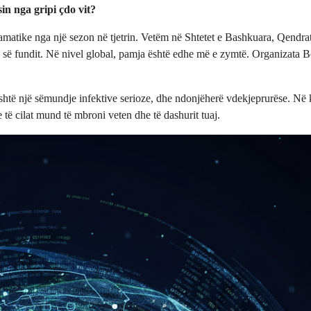
sin nga gripi çdo vit?
ramatike nga një sezon në tjetrin. Vetëm në Shtetet e Bashkuara, Qend
 së fundit. Në nivel global, pamja është edhe më e zymtë. Organizata B
 është një sëmundje infektive serioze, dhe ndonjëherë vdekjeprurëse. Në k
të cilat mund të mbroni veten dhe të dashurit tuaj.