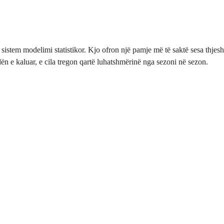
stem modelimi statistikor. Kjo ofron një pamje më të saktë sesa thjesht
n e kaluar, e cila tregon qartë luhatshmërinë nga sezoni në sezon.