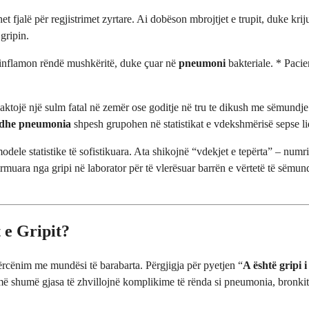
et fjalë për regjistrimet zyrtare. Ai dobëson mbrojtjet e trupit, duke kr
gripin.
i inflamon rëndë mushkëritë, duke çuar në
pneumoni
bakteriale. * Pacie
hkaktojë një sulm fatal në zemër ose goditje në tru te dikush me sëmundje
i dhe pneumonia
shpesh grupohen në statistikat e vdekshmërisë sepse lid
dele statistike të sofistikuara. Ata shikojnë “vdekjet e tepërta” – numri
muara nga gripi në laborator për të vlerësuar barrën e vërtetë të sëmund
 e Gripit?
rcënim me mundësi të barabarta. Përgjigja për pyetjen “
A është gripi 
 shumë gjasa të zhvillojnë komplikime të rënda si pneumonia, bronkiti d