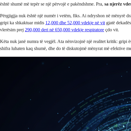
është shumë më tepër se një përvojë e pakëndshme. Pra,
sa njerëz vde
Përgjigjja nuk është një numër i vetëm, fiks. Ai ndryshon në mënyrë d
gripi ka shkaktuar midis
12,000 dhe 52,000 vdekje në vit
gjatë dekadës
vlerësim prej
290,000 deri në 650,000 vdekje respiratore
çdo vit.
Këta nuk janë numra të vegjël. Ata nënvizojnë një realitet kritik: gripi
shifra luhaten kaq shumë, dhe do të diskutojmë mënyrat më efektive me 