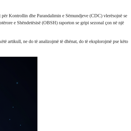
rat për Kontrollin dhe Parandalimin e Sëmundjeve (CDC) vlerësojnë se
otërore e Shëndetësisë (OBSH) raporton se gripi sezonal çon në një
ëtë artikull, ne do të analizojmë të dhënat, do të eksplorojmë pse këto