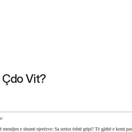
i Çdo Vit?
ar
 në mendjen e shumë njerëzve: Sa serioz është gripi? Të gjithë e kemi pas