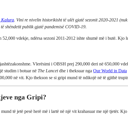
e Kalura
. Vini re nivelin historikisht të ulët gjatë sezonit 2020-2021 (nu
e të shëndetit publik gjatë pandemisë COVID-19.
h 52,000 vdekje, ndërsa sezoni 2011-2012 ishte shumë më i butë. Kjo luh
jashtëzakonshme. Vlerësimi i OBSH prej 290,000 deri në 650,000 vdekje 
Një studim i botuar në
The Lancet
dhe i theksuar nga
Our World in Data
00,000 në vit. Kjo thekson se si gripi mund të ndikojë në të gjithë trup
jeve nga Gripi?
und të jetë pesë herë më i lartë në një vit krahasuar me një tjetër. Kj