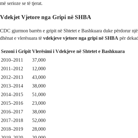
më serioze se të tjerat.
Vdekjet Vjetore nga Gripi në SHBA
CDC gjurmon barrën e gripit në Shtetet e Bashkuara duke përdorur një si
dhënat e vlerësuara të
vdekjeve vjetore nga gripi në SHBA
për dekadë
Sezoni i Gripit
Vlerësimi i Vdekjeve në Shtetet e Bashkuara
2010–2011
37,000
2011–2012
12,000
2012–2013
43,000
2013–2014
38,000
2014–2015
51,000
2015–2016
23,000
2016–2017
38,000
2017–2018
52,000
2018–2019
28,000
2019–2020
20,000