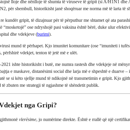
tojnë lloje dhe nënlloje të shumta të viruseve të gripit (si A/H1N1 dh
3N2, për shembull, historikisht janë shoqëruar me norma më të larta të s
ë re kundër gripit, të dizajnuar për të përputhur me shtamet që ata para
të “mosketojë” ose ndryshojë pasi vaksina është bërë, duke ulur efektivi
pital dhe vdekjeve (
burimi
).
usi mund të përhapet. Kjo imunitet komunitare (ose “imuniteti i tufës”
 përfshirë vdekjet, tenton të jetë më e ulët.
-2021 ishte historikisht i butë, me numra rastesh dhe vdekjeje në mënyrë 
ajtja e maskave, distanësimi social dhe larja më e shpeshtë e duarve – is
atë se si këto sjellje mund të ndikojnë në transmetimin e gripit. Kjo g
 të zbuten me strategji të ngjashme të shëndetit publik.
Vdekjet nga Gripi?
e gjithmonë
vlerësime
, jo numërime direkte. Është e rrallë që një certifik