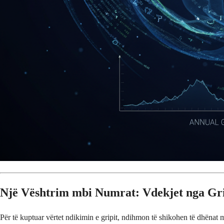
Një Vështrim mbi Numrat: Vdekjet nga Gri
Për të kuptuar vërtet ndikimin e gripit, ndihmon të shikohen të dhënat