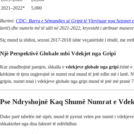
2021–2022*
5,000
Burimi:
CDC: Barra e Sëmundjes së Gripit të Vlerësuar nga Sezonet 
lartë) dhe numrin më të ulët në 2021-2022, kryesisht i atribuar masav
Siç mund ta shihni, sezoni 2017-2018 ishte veçanërisht i rëndë, me rret
Një Perspektivë Globale mbi Vdekjet nga Gripi
Kur zmadhojmë pamjen, shkalla e
vdekjeve globale nga gripi
është e 
kërkime të tjera sugjerojnë se numri real mund të jetë edhe më i lartë. 
gripin, numri total i vdekjeve globale nga gripi mund të jetë më pranë 7
Pse Ndryshojnë Kaq Shumë Numrat e Vdek
Duke parë tabelën më sipër, mund të pyesni veten pse numri i vdekjeve m
shkaktohet nga disa faktorë të ndërlidhur.