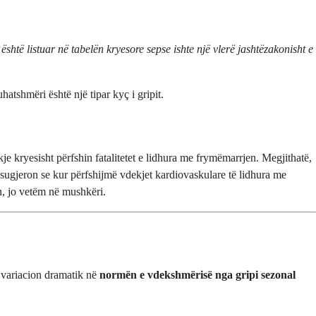
k është listuar në tabelën kryesore sepse ishte një vlerë jashtëzakonisht e
atshmëri është një tipar kyç i gripit.
kryesisht përfshin fatalitetet e lidhura me frymëmarrjen. Megjithatë,
sugjeron se kur përfshijmë vdekjet kardiovaskulare të lidhura me
in, jo vetëm në mushkëri.
o variacion dramatik në
normën e vdekshmërisë nga gripi sezonal