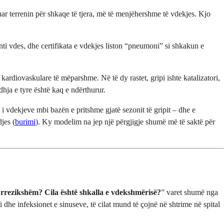
ijuar terrenin për shkaqe të tjera, më të menjëhershme të vdekjes. Kjo
nti vdes, dhe certifikata e vdekjes liston “pneumoni” si shkakun e
 kardiovaskulare të mëparshme. Në të dy rastet, gripi ishte katalizatori,
hja e tyre është kaq e ndërthurur.
 i vdekjeve mbi bazën e pritshme gjatë sezonit të gripit – dhe e
jes (
burimi
). Ky modelim na jep një përgjigje shumë më të saktë për
i rrezikshëm? Cila është shkalla e vdekshmërisë?
” varet shumë nga
he infeksionet e sinuseve, të cilat mund të çojnë në shtrime në spital