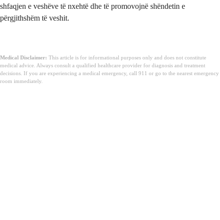
shfaqjen e veshëve të nxehtë dhe të promovojnë shëndetin e
përgjithshëm të veshit.
Medical Disclaimer:
This article is for informational purposes only and does not constitute
medical advice. Always consult a qualified healthcare provider for diagnosis and treatment
decisions. If you are experiencing a medical emergency, call 911 or go to the nearest emergency
room immediately.