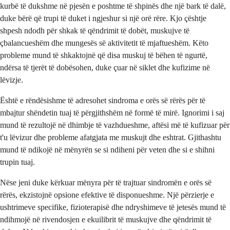
kurbë të dukshme në pjesën e poshtme të shpinës dhe një bark të dalë,
duke bërë që trupi të duket i ngjeshur si një orë rëre. Kjo çështje
shpesh ndodh për shkak të qëndrimit të dobët, muskujve të
çbalancueshëm dhe mungesës së aktivitetit të mjaftueshëm. Këto
probleme mund të shkaktojnë që disa muskuj të bëhen të ngurtë,
ndërsa të tjerët të dobësohen, duke çuar në siklet dhe kufizime në
lëvizje.
Është e rëndësishme të adresohet sindroma e orës së rërës për të
mbajtur shëndetin tuaj të përgjithshëm në formë të mirë. Ignorimi i saj
mund të rezultojë në dhimbje të vazhdueshme, aftësi më të kufizuar për
t'u lëvizur dhe probleme afatgjata me muskujt dhe eshtrat. Gjithashtu
mund të ndikojë në mënyrën se si ndiheni për veten dhe si e shihni
trupin tuaj.
Nëse jeni duke kërkuar mënyra për të trajtuar sindromën e orës së
rërës, ekzistojnë opsione efektive të disponueshme. Një përzierje e
ushtrimeve specifike, fizioterapisë dhe ndryshimeve të jetesës mund të
ndihmojë në rivendosjen e ekuilibrit të muskujve dhe qëndrimit të