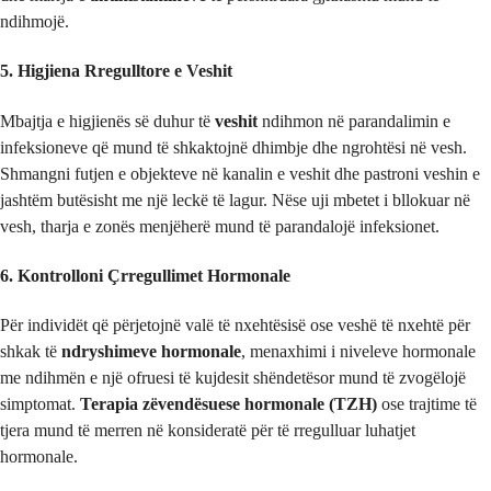
ndihmojë.
5. Higjiena Rregulltore e Veshit
Mbajtja e higjienës së duhur të
veshit
ndihmon në parandalimin e
infeksioneve që mund të shkaktojnë dhimbje dhe ngrohtësi në vesh.
Shmangni futjen e objekteve në kanalin e veshit dhe pastroni veshin e
jashtëm butësisht me një leckë të lagur. Nëse uji mbetet i bllokuar në
vesh, tharja e zonës menjëherë mund të parandalojë infeksionet.
6. Kontrolloni Çrregullimet Hormonale
Për individët që përjetojnë valë të nxehtësisë ose veshë të nxehtë për
shkak të
ndryshimeve hormonale
, menaxhimi i niveleve hormonale
me ndihmën e një ofruesi të kujdesit shëndetësor mund të zvogëlojë
simptomat.
Terapia zëvendësuese hormonale (TZH)
ose trajtime të
tjera mund të merren në konsideratë për të rregulluar luhatjet
hormonale.