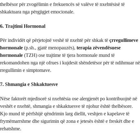
thelbësor për zvogëlimin e frekuencës së valëve të nxehtësisë të
shkaktuara nga përgjigjet emocionale.
6. Trajtimi Hormonal
Për individët që përjetojnë veshë të nxehtë për shkak të
çrregullimeve
hormonale
(p.sh., gjatë menopauzës),
terapia zëvendësuese
hormonale
(TZH) ose trajtime të tjera hormonale mund të
rekomandohen nga një ofrues i kujdesit shëndetësor për të ndihmuar në
rregullimin e simptomave.
7. Shmangia e Shkaktuesve
Nëse faktorët mjedisorë si nxehtësia ose alergjenët po kontribuojnë në
veshët e nxehtë, shmangia e shkaktuesve të njohur është thelbësore.
Kjo mund të përfshijë qëndrimin larg diellit, veshjen e kapelave të
frymëmarrshme dhe sigurimin që zona e jetesës është e freskët dhe e
rehatshme.