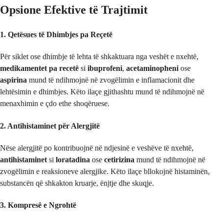
Opsione Efektive të Trajtimit
1. Qetësues të Dhimbjes pa Reçetë
Për siklet ose dhimbje të lehta të shkaktuara nga veshët e nxehtë,
medikamentet pa recetë
si
ibuprofeni
,
acetaminopheni
ose
aspirina
mund të ndihmojnë në zvogëlimin e inflamacionit dhe
lehtësimin e dhimbjes. Këto ilaçe gjithashtu mund të ndihmojnë në
menaxhimin e çdo ethe shoqëruese.
2. Antihistaminet për Alergjitë
Nëse alergjitë po kontribuojnë në ndjesinë e veshëve të nxehtë,
antihistaminet
si
loratadina
ose
cetirizina
mund të ndihmojnë në
zvogëlimin e reaksioneve alergjike. Këto ilaçe bllokojnë histaminën,
substancën që shkakton kruarje, ënjtje dhe skuqje.
3. Kompresë e Ngrohtë