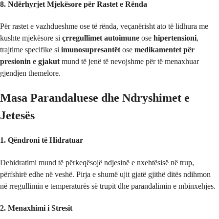
8. Ndërhyrjet Mjekësore për Rastet e Rënda
Për rastet e vazhdueshme ose të rënda, veçanërisht ato të lidhura me
kushte mjekësore si
çrregullimet autoimune
ose
hipertensioni
,
trajtime specifike si
imunosupresantët
ose
medikamentet për
presionin e gjakut
mund të jenë të nevojshme për të menaxhuar
gjendjen themelore.
Masa Parandaluese dhe Ndryshimet e
Jetesës
1. Qëndroni të Hidratuar
Dehidratimi mund të përkeqësojë ndjesinë e nxehtësisë në trup,
përfshirë edhe në veshë. Pirja e shumë ujit gjatë gjithë ditës ndihmon
në rregullimin e temperaturës së trupit dhe parandalimin e mbinxehjes.
2. Menaxhimi i Stresit