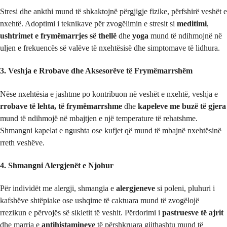
Stresi dhe ankthi mund të shkaktojnë përgjigje fizike, përfshirë veshët e
nxehtë. Adoptimi i teknikave për zvogëlimin e stresit si
meditimi
,
ushtrimet e frymëmarrjes së thellë
dhe
yoga
mund të ndihmojnë në
uljen e frekuencës së valëve të nxehtësisë dhe simptomave të lidhura.
3. Veshja e Rrobave dhe Aksesorëve të Frymëmarrshëm
Nëse nxehtësia e jashtme po kontribuon në veshët e nxehtë, veshja e
rrobave të lehta, të frymëmarrshme
dhe
kapeleve me buzë të gjera
mund të ndihmojë në mbajtjen e një temperature të rehatshme.
Shmangni kapelat e ngushta ose kufjet që mund të mbajnë nxehtësinë
rreth veshëve.
4. Shmangni Alergjenët e Njohur
Për individët me alergji, shmangia e
alergjeneve
si poleni, pluhuri i
kafshëve shtëpiake ose ushqime të caktuara mund të zvogëlojë
rrezikun e përvojës së sikletit të veshit. Përdorimi i
pastruesve të ajrit
dhe marrja e
antihistamineve
të përshkruara gjithashtu mund të