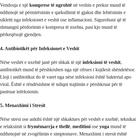
Vendosja e një
komprese të ngrohtë
në veshin e prekur mund të
ndihmojë në përmirësimin e qarkullimit të gjakut dhe lehtësimin e
sikletit nga infeksionet e veshit ose inflamacioni. Sigurohuni që të
shmangni përdorimin e kompresa të nxehta, pasi kjo mund të
përkeqësojë gjendjen.
4. Antibiotikët për Infeksionet e Veshit
Nëse veshët e nxehtë janë për shkak të një
infeksioni të veshit
,
antibiotikët mund të përshkruhen nga një ofrues i kujdesit shëndetësor.
Lloji i antibiotikut do të varet nga nëse infeksioni është bakterial apo
viral. Është e rëndësishme të ndiqni trajtimin e përshkruar për të
pastruar infeksionin.
5. Menaxhimi i Stresit
Nëse stresi ose ankthi është një shkaktues për veshët e nxehtë, teknikat
e relaksimit si
frymëmarrja e thellë
,
meditimi
ose
yoga
mund të
ndihmojnë në zvogëlimin e simptomave. Menaxhimi i stresit është