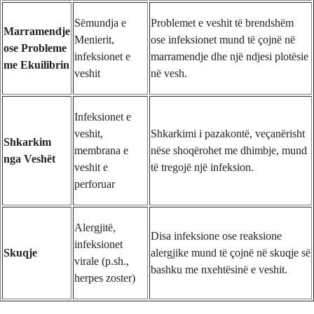
Sëmundja e
Problemet e veshit të brendshëm
Marramendje
Menierit,
ose infeksionet mund të çojnë në
ose Probleme
infeksionet e
marramendje dhe një ndjesi plotësie
me Ekuilibrin
veshit
në vesh.
Infeksionet e
veshit,
Shkarkimi i pazakontë, veçanërisht
Shkarkim
membrana e
nëse shoqërohet me dhimbje, mund
nga Veshët
veshit e
të tregojë një infeksion.
perforuar
Alergjitë,
Disa infeksione ose reaksione
infeksionet
Skuqje
alergjike mund të çojnë në skuqje së
virale (p.sh.,
bashku me nxehtësinë e veshit.
herpes zoster)