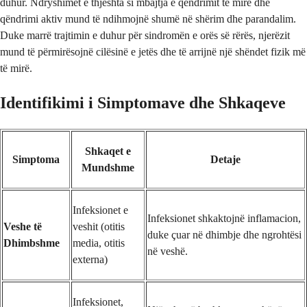
duhur. Ndryshimet e thjeshta si mbajtja e qëndrimit të mirë dhe
qëndrimi aktiv mund të ndihmojnë shumë në shërim dhe parandalim.
Duke marrë trajtimin e duhur për sindromën e orës së rërës, njerëzit
mund të përmirësojnë cilësinë e jetës dhe të arrijnë një shëndet fizik më
të mirë.
Identifikimi i Simptomave dhe Shkaqeve
Shkaqet e
Simptoma
Detaje
Mundshme
Infeksionet e
Infeksionet shkaktojnë inflamacion,
Veshe të
veshit (otitis
duke çuar në dhimbje dhe ngrohtësi
Dhimbshme
media, otitis
në veshë.
externa)
Infeksionet,