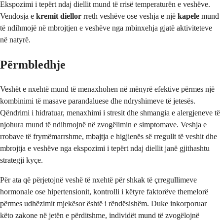
Ekspozimi i tepërt ndaj diellit mund të rrisë temperaturën e veshëve.
Vendosja e
kremit diellor
rreth veshëve ose veshja e një
kapele
mund
të ndihmojë në mbrojtjen e veshëve nga mbinxehja gjatë aktiviteteve
në natyrë.
Përmbledhje
Veshët e nxehtë mund të menaxhohen në mënyrë efektive përmes një
kombinimi të masave parandaluese dhe ndryshimeve të jetesës.
Qëndrimi i hidratuar, menaxhimi i stresit dhe shmangia e alergjeneve të
njohura mund të ndihmojnë në zvogëlimin e simptomave. Veshja e
rrobave të frymëmarrshme, mbajtja e higjienës së rregullt të veshit dhe
mbrojtja e veshëve nga ekspozimi i tepërt ndaj diellit janë gjithashtu
strategji kyçe.
Për ata që përjetojnë veshë të nxehtë për shkak të çrregullimeve
hormonale ose hipertensionit, kontrolli i këtyre faktorëve themelorë
përmes udhëzimit mjekësor është i rëndësishëm. Duke inkorporuar
këto zakone në jetën e përditshme, individët mund të zvogëlojnë