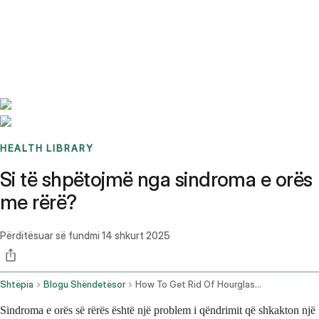
Benchmarks
Stories
FAQ
Sign up / Log in
HEALTH LIBRARY
Si të shpëtojmë nga sindroma e orës
me rërë?
Përditësuar së fundmi
14 shkurt 2025
Shtëpia
Blogu Shëndetësor
How To Get Rid Of Hourglass Syndrome
Sindroma e orës së rërës është një problem i qëndrimit që shkakton një