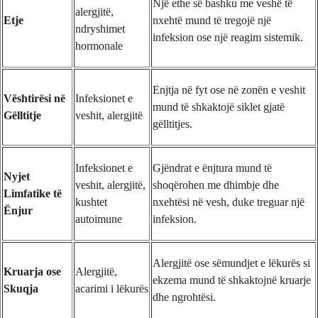
Një ethe së bashku me veshë të
alergjitë,
Etje
nxehtë mund të tregojë një
ndryshimet
infeksion ose një reagim sistemik.
hormonale
Enjtja në fyt ose në zonën e veshit
Vështirësi në
Infeksionet e
mund të shkaktojë siklet gjatë
Gëlltitje
veshit, alergjitë
gëlltitjes.
Infeksionet e
Gjëndrat e ënjtura mund të
Nyjet
veshit, alergjitë,
shoqërohen me dhimbje dhe
Limfatike të
kushtet
nxehtësi në vesh, duke treguar një
Ënjur
autoimune
infeksion.
Alergjitë ose sëmundjet e lëkurës si
Kruarja ose
Alergjitë,
ekzema mund të shkaktojnë kruarje
Skuqja
acarimi i lëkurës
dhe ngrohtësi.