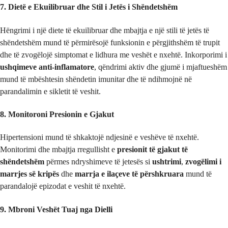
7. Dietë e Ekuilibruar dhe Stil i Jetës i Shëndetshëm
Hëngrimi i një diete të ekuilibruar dhe mbajtja e një stili të jetës të
shëndetshëm mund të përmirësojë funksionin e përgjithshëm të trupit
dhe të zvogëlojë simptomat e lidhura me veshët e nxehtë. Inkorporimi i
ushqimeve anti-inflamatore
, qëndrimi aktiv dhe gjumë i mjaftueshëm
mund të mbështesin shëndetin imunitar dhe të ndihmojnë në
parandalimin e sikletit të veshit.
8. Monitoroni Presionin e Gjakut
Hipertensioni mund të shkaktojë ndjesinë e veshëve të nxehtë.
Monitorimi dhe mbajtja rregullisht e
presionit të gjakut të
shëndetshëm
përmes ndryshimeve të jetesës si
ushtrimi
,
zvogëlimi i
marrjes së kripës
dhe
marrja e ilaçeve të përshkruara
mund të
parandalojë epizodat e veshit të nxehtë.
9. Mbroni Veshët Tuaj nga Dielli