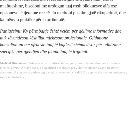
mjaftueshme, bisedoni me urologun tuaj rreth bllokuesve alfa ose
opsioneve të tjera me recetë. Ju meritoni pushim gjatë rikuperimit, dhe
ka mënyra praktike për ta arritur atë.
Paniqësimi: Ky përmbajtje është vetëm për qëllime informative dhe
nuk zëvendëson këshillat mjekësore profesionale. Gjithmonë
konsultohuni me ofruesin tuaj të kujdesit shëndetësor për udhëzime
specifike për gjendjen dhe planin tuaj të trajtimit.
Medical Disclaimer:
This article is for informational purposes only and does not constitute
medical advice. Always consult a qualified healthcare provider for diagnosis and treatment
decisions. If you are experiencing a medical emergency, call 911 or go to the nearest emergency
room immediately.