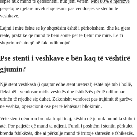
sepse nuk mund të qetësoheni, nuk jeni vetëm.
Mbi 80% e njerëzve
përjetojnë njëfarë niveli shqetësimi pas vendosjes së stentin të
veshkave.
Lajmi i mirë është se ky shqetësim është i përkohshëm, dhe ka gjëra
reale, praktike që mund të bëni sonte për të fjetur më mirë. Le t'i
shqyrtojmë ato që në fakt ndihmojnë.
Pse stenti i veshkave e bën kaq të vështirë
gjumin?
Një stent veshkash (i quajtur edhe stent ureteral) është një tub i hollë,
fleksibël i vendosur midis veshkës dhe fshikëzës për të ndihmuar
urinën të rrjedhë siç duhet. Zakonisht vendoset pas trajtimit të gurëve
në veshka, operacionit ose për të lehtësuar bllokimin.
Vetë stenti qëndron brenda trupit tuaj, kështu që ju nuk mund ta shihni
atë. Por patjetër që mund ta ndjeni. Fundi i poshtëm i stentin përkulet
brenda fshikëzës, dhe ai përkulje mund të irritojë shtresën e fshikëzës.