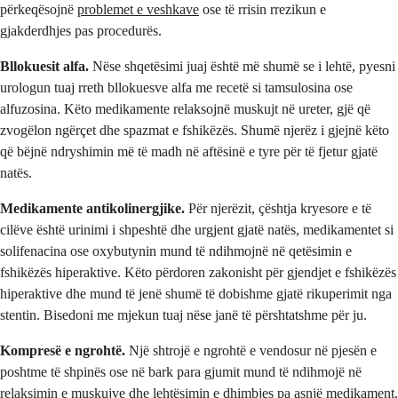
përkeqësojnë
problemet e veshkave
ose të rrisin rrezikun e
gjakderdhjes pas procedurës.
Bllokuesit alfa.
Nëse shqetësimi juaj është më shumë se i lehtë, pyesni
urologun tuaj rreth bllokuesve alfa me recetë si tamsulosina ose
alfuzosina. Këto medikamente relaksojnë muskujt në ureter, gjë që
zvogëlon ngërçet dhe spazmat e fshikëzës. Shumë njerëz i gjejnë këto
që bëjnë ndryshimin më të madh në aftësinë e tyre për të fjetur gjatë
natës.
Medikamente antikolinergjike.
Për njerëzit, çështja kryesore e të
cilëve është urinimi i shpeshtë dhe urgjent gjatë natës, medikamentet si
solifenacina ose oxybutynin mund të ndihmojnë në qetësimin e
fshikëzës hiperaktive. Këto përdoren zakonisht për gjendjet e fshikëzës
hiperaktive dhe mund të jenë shumë të dobishme gjatë rikuperimit nga
stentin. Bisedoni me mjekun tuaj nëse janë të përshtatshme për ju.
Kompresë e ngrohtë.
Një shtrojë e ngrohtë e vendosur në pjesën e
poshtme të shpinës ose në bark para gjumit mund të ndihmojë në
relaksimin e muskujve dhe lehtësimin e dhimbjes pa asnjë medikament.