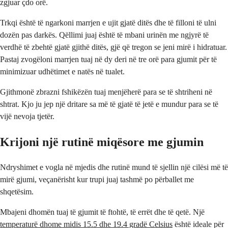
zgjuar çdo orë.
Trkqi është të ngarkoni marrjen e ujit gjatë ditës dhe të filloni të ulni
dozën pas darkës. Qëllimi juaj është të mbani urinën me ngjyrë të
verdhë të zbehtë gjatë gjithë ditës, gjë që tregon se jeni mirë i hidratuar.
Pastaj zvogëloni marrjen tuaj në dy deri në tre orë para gjumit për të
minimizuar udhëtimet e natës në tualet.
Gjithmonë zbrazni fshikëzën tuaj menjëherë para se të shtriheni në
shtrat. Kjo ju jep një dritare sa më të gjatë të jetë e mundur para se të
vijë nevoja tjetër.
Krijoni një rutinë miqësore me gjumin
Ndryshimet e vogla në mjedis dhe rutinë mund të sjellin një cilësi më të
mirë gjumi, veçanërisht kur trupi juaj tashmë po përballet me
shqetësim.
Mbajeni dhomën tuaj të gjumit të ftohtë, të errët dhe të qetë. Një
temperaturë dhome midis 15.5 dhe 19.4 gradë Celsius
është ideale për