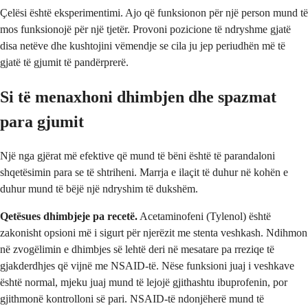
Çelësi është eksperimentimi. Ajo që funksionon për një person mund të
mos funksionojë për një tjetër. Provoni pozicione të ndryshme gjatë
disa netëve dhe kushtojini vëmendje se cila ju jep periudhën më të
gjatë të gjumit të pandërprerë.
Si të menaxhoni dhimbjen dhe spazmat
para gjumit
Një nga gjërat më efektive që mund të bëni është të parandaloni
shqetësimin para se të shtriheni. Marrja e ilaçit të duhur në kohën e
duhur mund të bëjë një ndryshim të dukshëm.
Qetësues dhimbjeje pa recetë.
Acetaminofeni (Tylenol) është
zakonisht opsioni më i sigurt për njerëzit me stenta veshkash. Ndihmon
në zvogëlimin e dhimbjes së lehtë deri në mesatare pa rreziqe të
gjakderdhjes që vijnë me NSAID-të. Nëse funksioni juaj i veshkave
është normal, mjeku juaj mund të lejojë gjithashtu ibuprofenin, por
gjithmonë kontrolloni së pari. NSAID-të ndonjëherë mund të