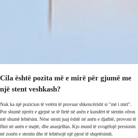
Cila është pozita më e mirë për gjumë me
një stent veshkash?
Nuk ka një pozicion të vetëm të provuar shkencërisht si "më i miri".
Por shumë njerëz e gjejnë se të fietë në anën e kundërt të stentin ofron
më shumë lehtësim. Nëse stenti juaj është në anën e djathtë, provoni të
flini në anën e majtë, dhe anasjelltas. Kjo mund të zvogëlojë presionin
në zonën e stentin dhe të lehtësojë një pjesë të shqetësimit.