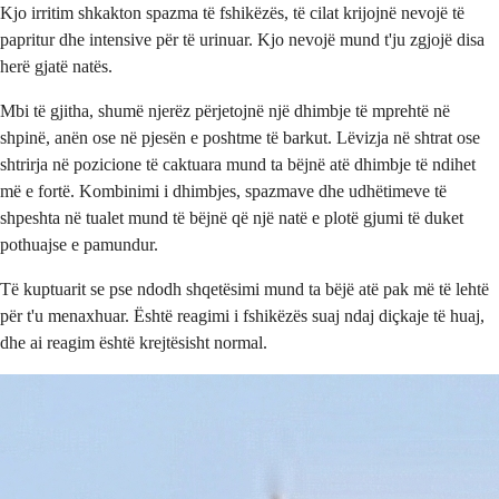
Kjo irritim shkakton spazma të fshikëzës, të cilat krijojnë nevojë të
papritur dhe intensive për të urinuar. Kjo nevojë mund t'ju zgjojë disa
herë gjatë natës.
Mbi të gjitha, shumë njerëz përjetojnë një dhimbje të mprehtë në
shpinë, anën ose në pjesën e poshtme të barkut. Lëvizja në shtrat ose
shtrirja në pozicione të caktuara mund ta bëjnë atë dhimbje të ndihet
më e fortë. Kombinimi i dhimbjes, spazmave dhe udhëtimeve të
shpeshta në tualet mund të bëjnë që një natë e plotë gjumi të duket
pothuajse e pamundur.
Të kuptuarit se pse ndodh shqetësimi mund ta bëjë atë pak më të lehtë
për t'u menaxhuar. Është reagimi i fshikëzës suaj ndaj diçkaje të huaj,
dhe ai reagim është krejtësisht normal.