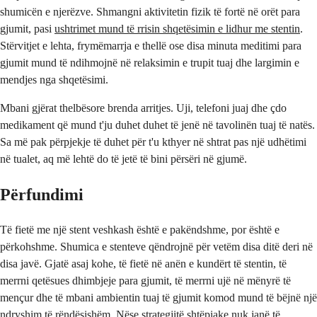
shumicën e njerëzve. Shmangni aktivitetin fizik të fortë në orët para
gjumit, pasi
ushtrimet mund të rrisin shqetësimin e lidhur me stentin
.
Stërvitjet e lehta, frymëmarrja e thellë ose disa minuta meditimi para
gjumit mund të ndihmojnë në relaksimin e trupit tuaj dhe largimin e
mendjes nga shqetësimi.
Mbani gjërat thelbësore brenda arritjes. Uji, telefoni juaj dhe çdo
medikament që mund t'ju duhet duhet të jenë në tavolinën tuaj të natës.
Sa më pak përpjekje të duhet për t'u kthyer në shtrat pas një udhëtimi
në tualet, aq më lehtë do të jetë të bini përsëri në gjumë.
Përfundimi
Të fietë me një stent veshkash është e pakëndshme, por është e
përkohshme. Shumica e stenteve qëndrojnë për vetëm disa ditë deri në
disa javë. Gjatë asaj kohe, të fietë në anën e kundërt të stentin, të
merrni qetësues dhimbjeje para gjumit, të merrni ujë në mënyrë të
mençur dhe të mbani ambientin tuaj të gjumit komod mund të bëjnë një
ndryshim të rëndësishëm. Nëse strategjitë shtëpiake nuk janë të