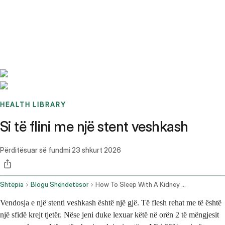
Benchmarks
Stories
FAQ
Sign up / Log in
HEALTH LIBRARY
Si të flini me një stent veshkash
Përditësuar së fundmi
23 shkurt 2026
Shtëpia
Blogu Shëndetësor
How To Sleep With A Kidney Stent
Vendosja e një stenti veshkash është një gjë. Të flesh rehat me të është
një sfidë krejt tjetër. Nëse jeni duke lexuar këtë në orën 2 të mëngjesit