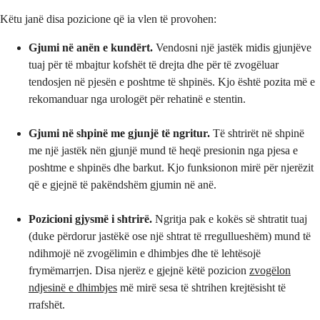
Këtu janë disa pozicione që ia vlen të provohen:
Gjumi në anën e kundërt.
Vendosni një jastëk midis gjunjëve
tuaj për të mbajtur kofshët të drejta dhe për të zvogëluar
tendosjen në pjesën e poshtme të shpinës. Kjo është pozita më e
rekomanduar nga urologët për rehatinë e stentin.
Gjumi në shpinë me gjunjë të ngritur.
Të shtrirët në shpinë
me një jastëk nën gjunjë mund të heqë presionin nga pjesa e
poshtme e shpinës dhe barkut. Kjo funksionon mirë për njerëzit
që e gjejnë të pakëndshëm gjumin në anë.
Pozicioni gjysmë i shtrirë.
Ngritja pak e kokës së shtratit tuaj
(duke përdorur jastëkë ose një shtrat të rregullueshëm) mund të
ndihmojë në zvogëlimin e dhimbjes dhe të lehtësojë
frymëmarrjen. Disa njerëz e gjejnë këtë pozicion
zvogëlon
ndjesinë e dhimbjes
më mirë sesa të shtrihen krejtësisht të
rrafshët.