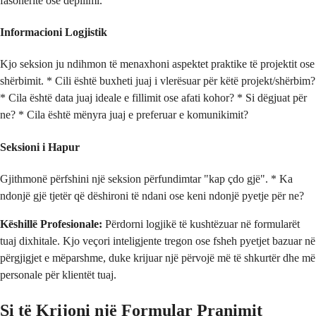
fasonëritë ose depilimi.
Informacioni Logjistik
Kjo seksion ju ndihmon të menaxhoni aspektet praktike të projektit ose
shërbimit. * Cili është buxheti juaj i vlerësuar për këtë projekt/shërbim?
* Cila është data juaj ideale e fillimit ose afati kohor? * Si dëgjuat për
ne? * Cila është mënyra juaj e preferuar e komunikimit?
Seksioni i Hapur
Gjithmonë përfshini një seksion përfundimtar "kap çdo gjë". * Ka
ndonjë gjë tjetër që dëshironi të ndani ose keni ndonjë pyetje për ne?
Këshillë Profesionale:
Përdorni logjikë të kushtëzuar në formularët
tuaj dixhitale. Kjo veçori inteligjente tregon ose fsheh pyetjet bazuar në
përgjigjet e mëparshme, duke krijuar një përvojë më të shkurtër dhe më
personale për klientët tuaj.
Si të Krijoni një Formular Pranimit