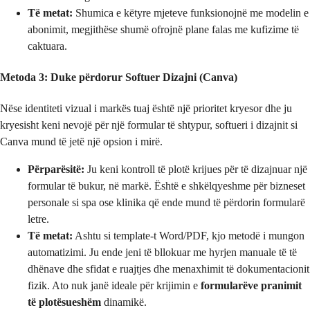
Të metat:
Shumica e këtyre mjeteve funksionojnë me modelin e
abonimit, megjithëse shumë ofrojnë plane falas me kufizime të
caktuara.
Metoda 3: Duke përdorur Softuer Dizajni (Canva)
Nëse identiteti vizual i markës tuaj është një prioritet kryesor dhe ju
kryesisht keni nevojë për një formular të shtypur, softueri i dizajnit si
Canva mund të jetë një opsion i mirë.
Përparësitë:
Ju keni kontroll të plotë krijues për të dizajnuar një
formular të bukur, në markë. Është e shkëlqyeshme për bizneset
personale si spa ose klinika që ende mund të përdorin formularë
letre.
Të metat:
Ashtu si template-t Word/PDF, kjo metodë i mungon
automatizimi. Ju ende jeni të bllokuar me hyrjen manuale të të
dhënave dhe sfidat e ruajtjes dhe menaxhimit të dokumentacionit
fizik. Ato nuk janë ideale për krijimin e
formularëve pranimit
të plotësueshëm
dinamikë.