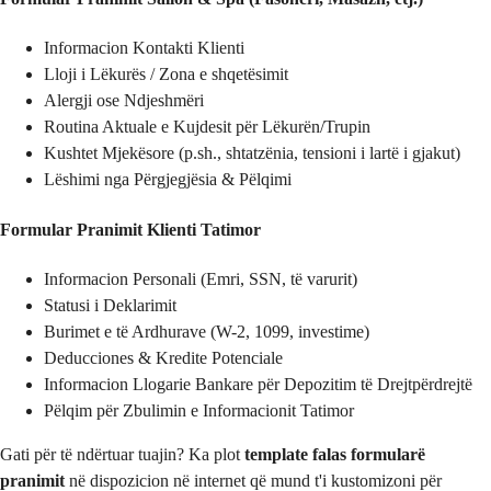
Informacion Kontakti Klienti
Lloji i Lëkurës / Zona e shqetësimit
Alergji ose Ndjeshmëri
Routina Aktuale e Kujdesit për Lëkurën/Trupin
Kushtet Mjekësore (p.sh., shtatzënia, tensioni i lartë i gjakut)
Lëshimi nga Përgjegjësia & Pëlqimi
Formular Pranimit Klienti Tatimor
Informacion Personali (Emri, SSN, të varurit)
Statusi i Deklarimit
Burimet e të Ardhurave (W-2, 1099, investime)
Deducciones & Kredite Potenciale
Informacion Llogarie Bankare për Depozitim të Drejtpërdrejtë
Pëlqim për Zbulimin e Informacionit Tatimor
Gati për të ndërtuar tuajin? Ka plot
template falas formularë
pranimit
në dispozicion në internet që mund t'i kustomizoni për