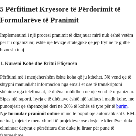
5 Përfitimet Kryesore të Përdorimit të
Formularëve të Pranimit
Implementimi i një procesi pranimit të dizajnuar mirë nuk është vetëm
për t'u organizuar; është një lëvizje strategjike që jep fryt në të gjithë
biznesin tuaj.
1. Kurseni Kohë dhe Rritni Efiçencën
Përfitimi më i menjëhershëm është koha që ju kthehet. Në vend që të
shtypni manualisht informacion nga email-et ose të transkriptoni
shënime nga telefonatat, të dhënat mblidhen në një vend të organizuar.
Sipas një raporti, hyrja e të dhënave është një kullues i madh kohe, me
punonjësit që shpenzojnë deri në 20% të kohës së tyre për të
burim
.
Një
formular pranimit online
mund të popullojë automatikisht CRM-
në tuaj, mjetet e menaxhimit të projekteve ose dosjet e klientëve, duke
eliminuar detyrat e përsëritura dhe duke ju liruar për punë të
faturueshme.