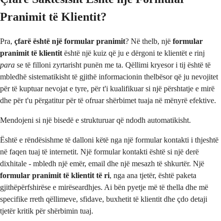
Pranimit të Klientit?
Pra,
çfarë është një formular pranimit
? Në thelb, një
formular
pranimit të klientit
është një kuiz që ju e dërgoni te klientët e rinj
para
se të filloni zyrtarisht punën me ta. Qëllimi kryesor i tij është të
mbledhë sistematikisht të gjithë informacionin thelbësor që ju nevojitet
për të kuptuar nevojat e tyre, për t'i kualifikuar si një përshtatje e mirë
dhe për t'u përgatitur për të ofruar shërbimet tuaja në mënyrë efektive.
Mendojeni si një bisedë e strukturuar që ndodh automatikisht.
Është e rëndësishme të dalloni këtë nga një formular kontakti i thjeshtë
në faqen tuaj të internetit. Një formular kontakti është si një derë
dixhitale - mbledh një emër, email dhe një mesazh të shkurtër. Një
formular pranimit të klientit të ri
, nga ana tjetër, është paketa
gjithëpërfshirëse e mirëseardhjes. Ai bën pyetje më të thella dhe më
specifike rreth qëllimeve, sfidave, buxhetit të klientit dhe çdo detaji
tjetër kritik për shërbimin tuaj.