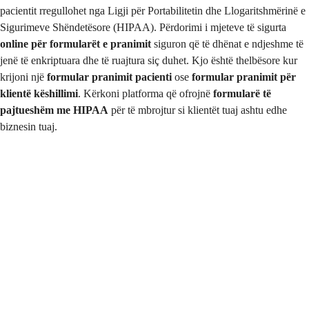
pacientit rregullohet nga Ligji për Portabilitetin dhe Llogaritshmërinë e
Sigurimeve Shëndetësore (HIPAA). Përdorimi i mjeteve të sigurta
online për formularët e pranimit
siguron që të dhënat e ndjeshme të
jenë të enkriptuara dhe të ruajtura siç duhet. Kjo është thelbësore kur
krijoni një
formular pranimit pacienti
ose
formular pranimit për
klientë këshillimi
. Kërkoni platforma që ofrojnë
formularë të
pajtueshëm me HIPAA
për të mbrojtur si klientët tuaj ashtu edhe
biznesin tuaj.