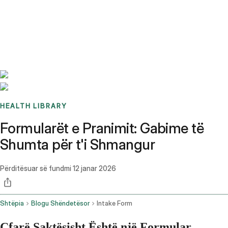
Benchmarks
Stories
FAQ
Sign up / Log in
HEALTH LIBRARY
Formularët e Pranimit: Gabime të
Shumta për t'i Shmangur
Përditësuar së fundmi
12 janar 2026
Shtëpia
Blogu Shëndetësor
Intake Form
Çfarë Saktësisht Është një Formular