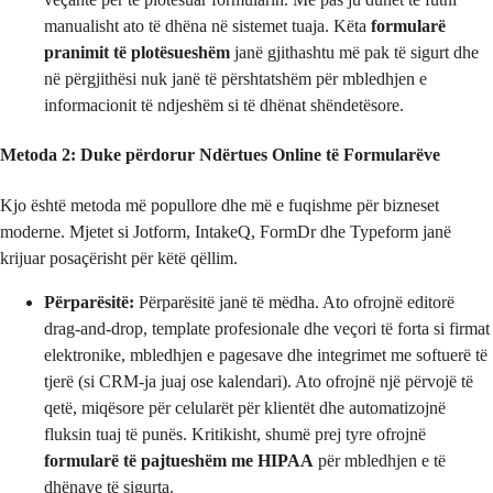
manualisht ato të dhëna në sistemet tuaja. Këta
formularë
pranimit të plotësueshëm
janë gjithashtu më pak të sigurt dhe
në përgjithësi nuk janë të përshtatshëm për mbledhjen e
informacionit të ndjeshëm si të dhënat shëndetësore.
Metoda 2: Duke përdorur Ndërtues Online të Formularëve
Kjo është metoda më popullore dhe më e fuqishme për bizneset
moderne. Mjetet si Jotform, IntakeQ, FormDr dhe Typeform janë
krijuar posaçërisht për këtë qëllim.
Përparësitë:
Përparësitë janë të mëdha. Ato ofrojnë editorë
drag-and-drop, template profesionale dhe veçori të forta si firmat
elektronike, mbledhjen e pagesave dhe integrimet me softuerë të
tjerë (si CRM-ja juaj ose kalendari). Ato ofrojnë një përvojë të
qetë, miqësore për celularët për klientët dhe automatizojnë
fluksin tuaj të punës. Kritikisht, shumë prej tyre ofrojnë
formularë të pajtueshëm me HIPAA
për mbledhjen e të
dhënave të sigurta.