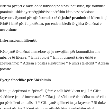
Ndërsa pyetjet e sakta do të ndryshojnë sipas industrisë, një formular
pranimit i shkëlqyer përgjithësisht përfshin këto pesë seksione
kryesore. Synoni për një
formular të thjeshtë pranimit të klientit
që
është i lehtë për t'u plotësuar, por ende mbledh të gjitha të dhënat e
nevojshme.
Informacioni i Klientit
Këto janë të dhënat themelore që ju nevojiten për komunikim dhe
mbajtje të librave. * Emri i plotë * Emri i biznesit (nëse është e
zbatueshme) * Adresa e postës elektronike * Numri i telefonit * Adresa
postare
Pyetje Specifike për Shërbimin
Këtu ju depërtoni te "përse". Çfarë e solli këtë klient te ju? * Cilat
shërbime jeni të interesuar? * Cilat janë sfidat më të mëdha me të cilat
po përballeni aktualisht? * Cilat janë qëllimet tuaja kryesore? Si duket
suksesi për ju? * Keni përdorur një shërbim të ngjashëm në të