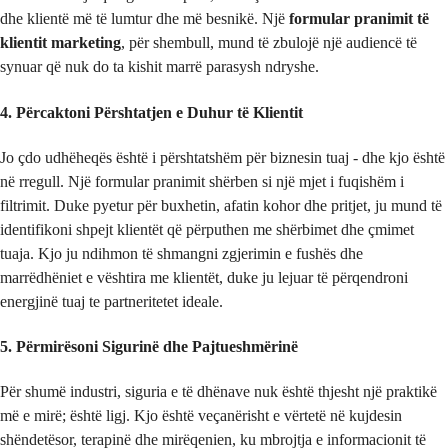
dhe klientë më të lumtur dhe më besnikë. Një
formular pranimit të
klientit marketing
, për shembull, mund të zbulojë një audiencë të
synuar që nuk do ta kishit marrë parasysh ndryshe.
4. Përcaktoni Përshtatjen e Duhur të Klientit
Jo çdo udhëheqës është i përshtatshëm për biznesin tuaj - dhe kjo është
në rregull. Një formular pranimit shërben si një mjet i fuqishëm i
filtrimit. Duke pyetur për buxhetin, afatin kohor dhe pritjet, ju mund të
identifikoni shpejt klientët që përputhen me shërbimet dhe çmimet
tuaja. Kjo ju ndihmon të shmangni zgjerimin e fushës dhe
marrëdhëniet e vështira me klientët, duke ju lejuar të përqendroni
energjinë tuaj te partneritetet ideale.
5. Përmirësoni Sigurinë dhe Pajtueshmërinë
Për shumë industri, siguria e të dhënave nuk është thjesht një praktikë
më e mirë; është ligj. Kjo është veçanërisht e vërtetë në kujdesin
shëndetësor, terapinë dhe mirëqenien, ku mbrojtja e informacionit të