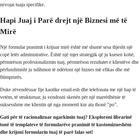
nevojat tuaja specifike.
Hapi Juaj i Parë drejt një Biznesi më të
Mirë
Një formular pranimit i krijuar mirë është më shumë sesa thjesht një
copë letër administrative. Është një mjet strategjik që ju kursen kohë,
përmirëson profesionalizmin tuaj, përmirëson rezultatet e klientëve dhe
përfundimisht ju ndihmon të ndërtoni një biznes më efikas dhe më
fitimprurës.
Duke zëvendësuar fije kaotike email-esh dhe telefonata me një hap të
vetëm, të strukturuar, ju vendosni skenën për një marrëdhënie të
suksesshme me klientin që nga momenti kur ata thonë "po".
Gati për të racionalizuar ngarkimin tuaj? Eksploroni librarinë
tonë të templateve të formularëve pranimit të kustomizueshëm
dhe krijoni formularin tuaj të parë falas sot!