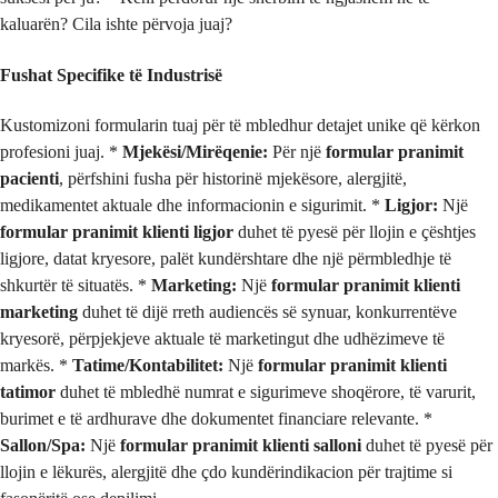
kaluarën? Cila ishte përvoja juaj?
Fushat Specifike të Industrisë
Kustomizoni formularin tuaj për të mbledhur detajet unike që kërkon
profesioni juaj. *
Mjekësi/Mirëqenie:
Për një
formular pranimit
pacienti
, përfshini fusha për historinë mjekësore, alergjitë,
medikamentet aktuale dhe informacionin e sigurimit. *
Ligjor:
Një
formular pranimit klienti ligjor
duhet të pyesë për llojin e çështjes
ligjore, datat kryesore, palët kundërshtare dhe një përmbledhje të
shkurtër të situatës. *
Marketing:
Një
formular pranimit klienti
marketing
duhet të dijë rreth audiencës së synuar, konkurrentëve
kryesorë, përpjekjeve aktuale të marketingut dhe udhëzimeve të
markës. *
Tatime/Kontabilitet:
Një
formular pranimit klienti
tatimor
duhet të mbledhë numrat e sigurimeve shoqërore, të varurit,
burimet e të ardhurave dhe dokumentet financiare relevante. *
Sallon/Spa:
Një
formular pranimit klienti salloni
duhet të pyesë për
llojin e lëkurës, alergjitë dhe çdo kundërindikacion për trajtime si