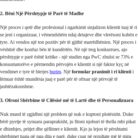
2. Bëni Një Përshtypje të Parë të Madhe
Një proces i qetë dhe profesional i ngarkimit sinjalizon klientit tuaj të ri
se jeni i organizuar, i vëmendshëm ndaj detajeve dhe vlerësoni kohën e
tyre. Ai vendos një ton pozitiv për të gjithë marrëdhënien. Një proces i
vështirë dhe konfuz bën të kundërtën. Në një treg konkurrues, ajo
përshtypje e parë është kritike - një studim nga PwC zbuloi se 73% e
konsumatorëve e përmendin përvojën e klientit si një faktor kyç në
vendimet e tyre të blerjes
burim
. Një
formular pranimit i ri klienti
i
lëmuar është mundësia juaj e parë për të ofruar një përvojë të
jashtëzakonshme.
3. Ofroni Shërbime të Cilësisë më të Lartë dhe të Personalizuara
Nuk mund të zgjidhni një problem që nuk e kuptoni plotësisht. Duke
bërë pyetje të synuara paraprakisht, ju fitoni njohuri të thella mbi pikat
e dhimbjes, pritjet dhe qëllimet e klientit. Kjo ju lejon të përshtatni
shërbimet tuaja që nga dita e parë, duke çuar në rezultate më të mira