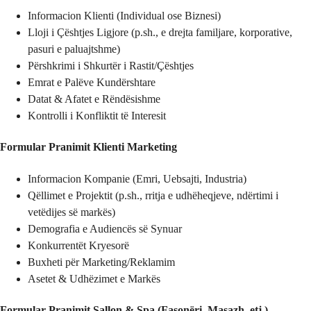
Informacion Klienti (Individual ose Biznesi)
Lloji i Çështjes Ligjore (p.sh., e drejta familjare, korporative,
pasuri e paluajtshme)
Përshkrimi i Shkurtër i Rastit/Çështjes
Emrat e Palëve Kundërshtare
Datat & Afatet e Rëndësishme
Kontrolli i Konfliktit të Interesit
Formular Pranimit Klienti Marketing
Informacion Kompanie (Emri, Uebsajti, Industria)
Qëllimet e Projektit (p.sh., rritja e udhëheqjeve, ndërtimi i
vetëdijes së markës)
Demografia e Audiencës së Synuar
Konkurrentët Kryesorë
Buxheti për Marketing/Reklamim
Asetet & Udhëzimet e Markës
Formular Pranimit Sallon & Spa (Fasonëri, Masazh, etj.)