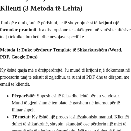
Klienti (3 Metoda të Lehta)
Tani që e dini çfarë të përfshini, le të shqyrtojmë
si të krijoni një
formular pranimit
. Ka disa opsione të shkëlqyera në varësi të aftësive
tuaja teknike, buxhetit dhe nevojave specifike.
Metoda 1: Duke përdorur Template të Shkarkueshëm (Word,
PDF, Google Docs)
Ky është qasja më e drejtpërdrejtë. Ju mund të krijoni një dokument në
procesorin tuaj të tekstit të zgjedhur, ta ruani si PDF dhe ta dërgoni me
email te klientët.
Përparësitë:
Shpesh është falas dhe lehtë për t'u vendosur.
Mund të gjeni shumë template të gatshëm në internet për të
filluar shpejt.
Të metat:
Ky është një proces jashtëzakonisht manual. Klientët
duhet të shkarkojnë, shtypin, skanojnë ose përdorin një mjet të
veçantë për të plotësuar formularin. Më pas ju duhet të futni