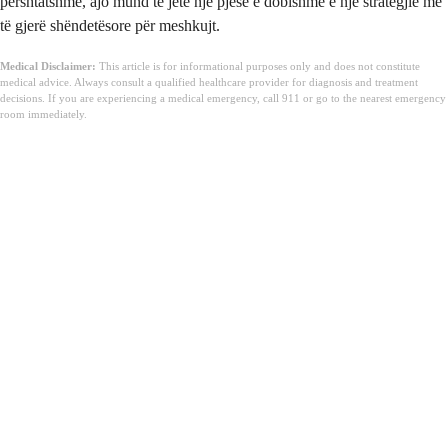
përshtatshme, ajo mund të jetë një pjesë e dobishme e një strategjie më
të gjerë shëndetësore për meshkujt.
Medical Disclaimer:
This article is for informational purposes only and does not constitute
medical advice. Always consult a qualified healthcare provider for diagnosis and treatment
decisions. If you are experiencing a medical emergency, call 911 or go to the nearest emergency
room immediately.