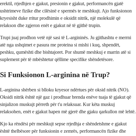
erektil, rrjedhjen e gjakut, presionin e gjakut, performancën gjatë
ushtrimeve fizike dhe cilësinë e spermës te meshkujt. Ajo funksionon
kryesisht duke rritur prodhimin e oksidit nitrik, një molekulë që
relakson dhe zgjeron enët e gjakut në të gjithë trupin.
Trupi juaj prodhon vetë një sasi të L-argininës. Ju gjithashtu e merrni
atë nga ushqimet e pasura me proteina si mishi i kuq, shpendët,
peshku, qumështi dhe bishtajoret. Por shumë meshkuj e marrin atë si
suplement për të mbështetur qëllime specifike shëndetësore.
Si Funksionon L-arginina në Trup?
L-arginina shërben si blloku kryesor ndërtues për oksid nitrik (NO).
Oksidi nitrik është një gaz i prodhuar brenda enëve tuaja të gjakut që
sinjalizon muskujt përreth për t'u relaksuar. Kur këta muskuj
relaksohen, enët e gjakut hapen më gjerë dhe gjaku qarkullon më lehtë.
Kjo ka rëndësi për meshkujt sepse rrjedhja e shëndetshme e gjakut
është thelbësore për funksionin e zemrës, performancën fizike dhe