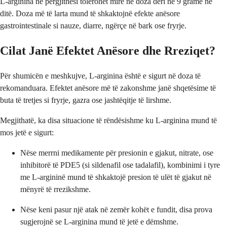
L-arginina në përgjithësi tolerohet mirë në doza deri në 9 gramë në
ditë. Doza më të larta mund të shkaktojnë efekte anësore
gastrointestinale si nauze, diarre, ngërçe në bark ose fryrje.
Cilat Janë Efektet Anësore dhe Rreziqet?
Për shumicën e meshkujve, L-arginina është e sigurt në doza të
rekomanduara. Efektet anësore më të zakonshme janë shqetësime të
buta të tretjes si fryrje, gazra ose jashtëqitje të lirshme.
Megjithatë, ka disa situacione të rëndësishme ku L-arginina mund të
mos jetë e sigurt:
Nëse merrni medikamente për presionin e gjakut, nitrate, ose
inhibitorë të PDE5 (si sildenafil ose tadalafil), kombinimi i tyre
me L-argininë mund të shkaktojë presion të ulët të gjakut në
mënyrë të rrezikshme.
Nëse keni pasur një atak në zemër kohët e fundit, disa prova
sugjerojnë se L-arginina mund të jetë e dëmshme.