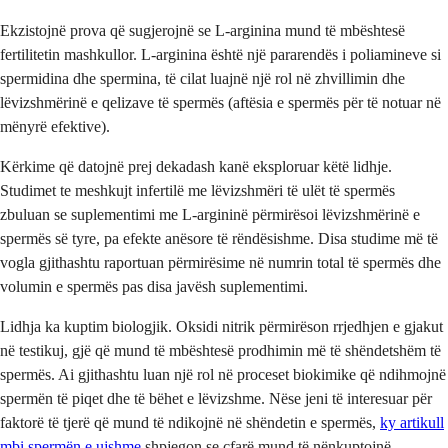
Ekzistojnë prova që sugjerojnë se L-arginina mund të mbështesë
fertilitetin mashkullor. L-arginina është një pararendës i poliamineve si
spermidina dhe spermina, të cilat luajnë një rol në zhvillimin dhe
lëvizshmërinë e qelizave të spermës (aftësia e spermës për të notuar në
mënyrë efektive).
Kërkime që datojnë prej dekadash kanë eksploruar këtë lidhje.
Studimet te meshkujt infertilë me lëvizshmëri të ulët të spermës
zbuluan se suplementimi me L-argininë përmirësoi lëvizshmërinë e
spermës së tyre, pa efekte anësore të rëndësishme. Disa studime më të
vogla gjithashtu raportuan përmirësime në numrin total të spermës dhe
volumin e spermës pas disa javësh suplementimi.
Lidhja ka kuptim biologjik. Oksidi nitrik përmirëson rrjedhjen e gjakut
në testikuj, gjë që mund të mbështesë prodhimin më të shëndetshëm të
spermës. Ai gjithashtu luan një rol në proceset biokimike që ndihmojnë
spermën të piqet dhe të bëhet e lëvizshme. Nëse jeni të interesuar për
faktorë të tjerë që mund të ndikojnë në shëndetin e spermës,
ky artikull
mbi spermën e ujshme
shpjegon se çfarë mund të nënkuptojnë