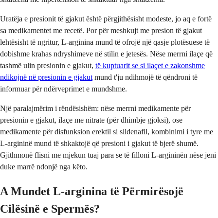
Uratëja e presionit të gjakut është përgjithësisht modeste, jo aq e fortë
sa medikamentet me recetë. Por për meshkujt me presion të gjakut
lehtësisht të ngritur, L-arginina mund të ofrojë një qasje plotësuese të
dobishme krahas ndryshimeve në stilin e jetesës. Nëse merrni ilaçe që
tashmë ulin presionin e gjakut,
të kuptuarit se si ilaçet e zakonshme
ndikojnë në presionin e gjakut
mund t'ju ndihmojë të qëndroni të
informuar për ndërveprimet e mundshme.
Një paralajmërim i rëndësishëm: nëse merrni medikamente për
presionin e gjakut, ilaçe me nitrate (për dhimbje gjoksi), ose
medikamente për disfunksion erektil si sildenafil, kombinimi i tyre me
L-argininë mund të shkaktojë që presioni i gjakut të bjerë shumë.
Gjithmonë flisni me mjekun tuaj para se të filloni L-argininën nëse jeni
duke marrë ndonjë nga këto.
A Mundet L-arginina të Përmirësojë
Cilësinë e Spermës?