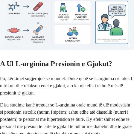
A Ul L-arginina Presionin e Gjakut?
Po, kërkimet sugjerojnë se mundet. Duke qenë se L-arginina rrit oksid
nitrikun dhe relakson enët e gjakut, ajo ka një efekt të butë ulës të
presionit të gjakut.
Disa studime kanë treguar se L-arginina orale mund të ulë modestisht
si presionin sistolik (numri i sipërm) ashtu edhe atë diastolik (numri i
poshtëm) te personat me hipertension të butë. Ky efekt shihet edhe te
personat me presion të lartë të gjakut të lidhur me diabetin dhe te gratë
shtatzëna me hipertension të shkaktuar nga shtatzënia.