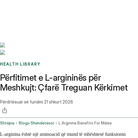
Benchmarks
Stories
FAQ
Sign up / Log in
HEALTH LIBRARY
Përfitimet e L-argininës për
Meshkujt: Çfarë Treguan Kërkimet
Përditësuar së fundmi
21 shkurt 2026
Shtëpia
Blogu Shëndetësor
L Arginine Benefits For Males
L-arginina është një aminoacid që mund të mbështesë funksionin