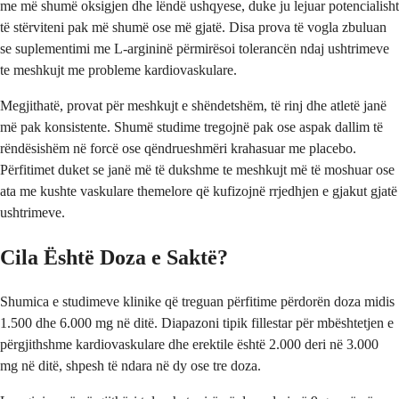
me më shumë oksigjen dhe lëndë ushqyese, duke ju lejuar potencialisht
të stërviteni pak më shumë ose më gjatë. Disa prova të vogla zbuluan
se suplementimi me L-argininë përmirësoi tolerancën ndaj ushtrimeve
te meshkujt me probleme kardiovaskulare.
Megjithatë, provat për meshkujt e shëndetshëm, të rinj dhe atletë janë
më pak konsistente. Shumë studime tregojnë pak ose aspak dallim të
rëndësishëm në forcë ose qëndrueshmëri krahasuar me placebo.
Përfitimet duket se janë më të dukshme te meshkujt më të moshuar ose
ata me kushte vaskulare themelore që kufizojnë rrjedhjen e gjakut gjatë
ushtrimeve.
Cila Është Doza e Saktë?
Shumica e studimeve klinike që treguan përfitime përdorën doza midis
1.500 dhe 6.000 mg në ditë. Diapazoni tipik fillestar për mbështetjen e
përgjithshme kardiovaskulare dhe erektile është 2.000 deri në 3.000
mg në ditë, shpesh të ndara në dy ose tre doza.