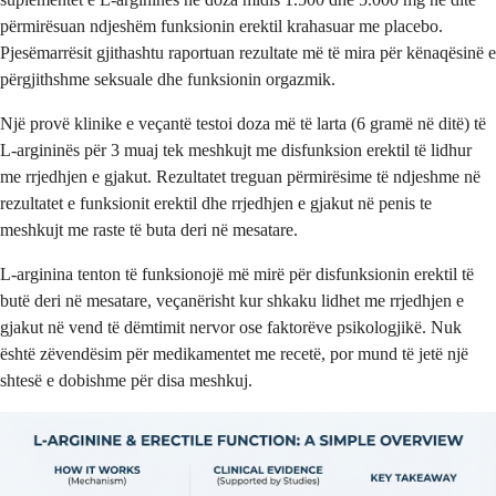
përmirësuan ndjeshëm funksionin erektil krahasuar me placebo.
Pjesëmarrësit gjithashtu raportuan rezultate më të mira për kënaqësinë e
përgjithshme seksuale dhe funksionin orgazmik.
Një provë klinike e veçantë testoi doza më të larta (6 gramë në ditë) të
L-argininës për 3 muaj tek meshkujt me disfunksion erektil të lidhur
me rrjedhjen e gjakut. Rezultatet treguan përmirësime të ndjeshme në
rezultatet e funksionit erektil dhe rrjedhjen e gjakut në penis te
meshkujt me raste të buta deri në mesatare.
L-arginina tenton të funksionojë më mirë për disfunksionin erektil të
butë deri në mesatare, veçanërisht kur shkaku lidhet me rrjedhjen e
gjakut në vend të dëmtimit nervor ose faktorëve psikologjikë. Nuk
është zëvendësim për medikamentet me recetë, por mund të jetë një
shtesë e dobishme për disa meshkuj.