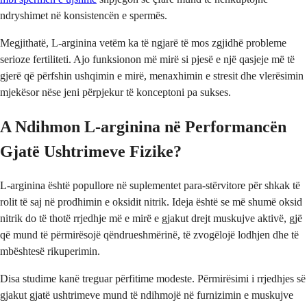
ndryshimet në konsistencën e spermës.
Megjithatë, L-arginina vetëm ka të ngjarë të mos zgjidhë probleme
serioze fertiliteti. Ajo funksionon më mirë si pjesë e një qasjeje më të
gjerë që përfshin ushqimin e mirë, menaxhimin e stresit dhe vlerësimin
mjekësor nëse jeni përpjekur të konceptoni pa sukses.
A Ndihmon L-arginina në Performancën
Gjatë Ushtrimeve Fizike?
L-arginina është popullore në suplementet para-stërvitore për shkak të
rolit të saj në prodhimin e oksidit nitrik. Ideja është se më shumë oksid
nitrik do të thotë rrjedhje më e mirë e gjakut drejt muskujve aktivë, gjë
që mund të përmirësojë qëndrueshmërinë, të zvogëlojë lodhjen dhe të
mbështesë rikuperimin.
Disa studime kanë treguar përfitime modeste. Përmirësimi i rrjedhjes së
gjakut gjatë ushtrimeve mund të ndihmojë në furnizimin e muskujve