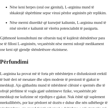
Nëse keni herpes (oral ose gjenital), L-arginina mund të
shkaktojë shpërthime sepse virusi përdor argininën për replikim.
Nëse merrni diuretikë që kursejnë kaliumin, L-arginina mund të
rrisë nivelet e kaliumit në vlerëra potencialisht të pasigurta.
Gjithmonë konsultohuni me ofruesin tuaj të kujdesit shëndetësor para
se të filloni L-argininën, veçanërisht nëse merrni ndonjë medikament
ose keni një gjendje shëndetësore ekzistuese.
Përfundimi
L-arginina ka provat më të forta për mbështetjen e disfunksionit erektil
të butë deri në mesatare dhe uljen modeste të presionit të gjakut te
meshkujt. Ajo gjithashtu mund të mbështesë cilësinë e spermës dhe të
ofrojë përfitime të vogla gjatë ushtrimeve fizike, veçanërisht për
meshkujt me kufizime në rrjedhjen e gjakut. Nuk është një suplement
mrekullibërës, por kur përdoret në dozën e duhur dhe nën udhëheqje të