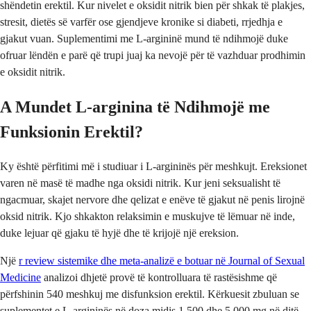
shëndetin erektil. Kur nivelet e oksidit nitrik bien për shkak të plakjes,
stresit, dietës së varfër ose gjendjeve kronike si diabeti, rrjedhja e
gjakut vuan. Suplementimi me L-argininë mund të ndihmojë duke
ofruar lëndën e parë që trupi juaj ka nevojë për të vazhduar prodhimin
e oksidit nitrik.
A Mundet L-arginina të Ndihmojë me
Funksionin Erektil?
Ky është përfitimi më i studiuar i L-argininës për meshkujt. Ereksionet
varen në masë të madhe nga oksidi nitrik. Kur jeni seksualisht të
ngacmuar, skajet nervore dhe qelizat e enëve të gjakut në penis lirojnë
oksid nitrik. Kjo shkakton relaksimin e muskujve të lëmuar në inde,
duke lejuar që gjaku të hyjë dhe të krijojë një ereksion.
Një
r review sistemike dhe meta-analizë e botuar në Journal of Sexual
Medicine
analizoi dhjetë provë të kontrolluara të rastësishme që
përfshinin 540 meshkuj me disfunksion erektil. Kërkuesit zbuluan se
suplementet e L-argininës në doza midis 1.500 dhe 5.000 mg në ditë