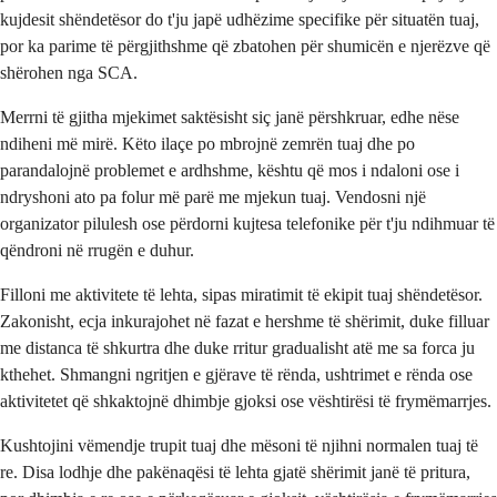
kujdesit shëndetësor do t'ju japë udhëzime specifike për situatën tuaj,
por ka parime të përgjithshme që zbatohen për shumicën e njerëzve që
shërohen nga SCA.
Merrni të gjitha mjekimet saktësisht siç janë përshkruar, edhe nëse
ndiheni më mirë. Këto ilaçe po mbrojnë zemrën tuaj dhe po
parandalojnë problemet e ardhshme, kështu që mos i ndaloni ose i
ndryshoni ato pa folur më parë me mjekun tuaj. Vendosni një
organizator pilulesh ose përdorni kujtesa telefonike për t'ju ndihmuar të
qëndroni në rrugën e duhur.
Filloni me aktivitete të lehta, sipas miratimit të ekipit tuaj shëndetësor.
Zakonisht, ecja inkurajohet në fazat e hershme të shërimit, duke filluar
me distanca të shkurtra dhe duke rritur gradualisht atë me sa forca ju
kthehet. Shmangni ngritjen e gjërave të rënda, ushtrimet e rënda ose
aktivitetet që shkaktojnë dhimbje gjoksi ose vështirësi të frymëmarrjes.
Kushtojini vëmendje trupit tuaj dhe mësoni të njihni normalen tuaj të
re. Disa lodhje dhe pakënaqësi të lehta gjatë shërimit janë të pritura,