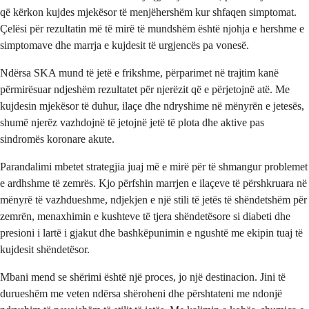
që kërkon kujdes mjekësor të menjëhershëm kur shfaqen simptomat.
Çelësi për rezultatin më të mirë të mundshëm është njohja e hershme e
simptomave dhe marrja e kujdesit të urgjencës pa vonesë.
Ndërsa SKA mund të jetë e frikshme, përparimet në trajtim kanë
përmirësuar ndjeshëm rezultatet për njerëzit që e përjetojnë atë. Me
kujdesin mjekësor të duhur, ilaçe dhe ndryshime në mënyrën e jetesës,
shumë njerëz vazhdojnë të jetojnë jetë të plota dhe aktive pas
sindromës koronare akute.
Parandalimi mbetet strategjia juaj më e mirë për të shmangur problemet
e ardhshme të zemrës. Kjo përfshin marrjen e ilaçeve të përshkruara në
mënyrë të vazhdueshme, ndjekjen e një stili të jetës të shëndetshëm për
zemrën, menaxhimin e kushteve të tjera shëndetësore si diabeti dhe
presioni i lartë i gjakut dhe bashkëpunimin e ngushtë me ekipin tuaj të
kujdesit shëndetësor.
Mbani mend se shërimi është një proces, jo një destinacion. Jini të
durueshëm me veten ndërsa shëroheni dhe përshtateni me ndonjë