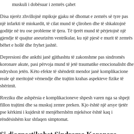
muskuli i dobësuar i zemrës çahet
Disa njerëz zhvillojnë mpiksje gjaku në dhomat e zemrës së tyre pas
një infarkti të miokardit, të cilat mund të çlirohen dhe të shkaktojnë
goditje në tru ose probleme të tjera. Të tjerët mund të përjetojnë një
gjendje të quajtur aneurizëm ventrikular, ku një pjesë e murit të zemrës
bëhet e hollë dhe fryhet jashtë.
Depresioni dhe ankthi janë gjithashtu të zakonshme pas sindromës
koronare akute, pasi përvoja mund të jetë traumatike emocionalisht dhe
ndryshon jetën. Këto efekte të shëndetit mendor janë komplikacione
reale që meritojnë vëmendje dhe trajtim krahas aspekteve fizike të
shërimit.
Rreziku dhe ashpërsia e komplikacioneve shpesh varen nga sa shpejt
fillon trajtimi dhe sa muskuj zemre preken. Kjo është një arsye tjetër
pse kërkimi i kujdesit të menjëhershëm mjekësor është kaq i
rëndësishëm kur shfaqen simptomat.