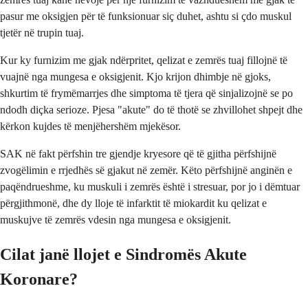
pasur me oksigjen për të funksionuar siç duhet, ashtu si çdo muskul
tjetër në trupin tuaj.
Kur ky furnizim me gjak ndërpritet, qelizat e zemrës tuaj fillojnë të
vuajnë nga mungesa e oksigjenit. Kjo krijon dhimbje në gjoks,
shkurtim të frymëmarrjes dhe simptoma të tjera që sinjalizojnë se po
ndodh diçka serioze. Pjesa "akute" do të thotë se zhvillohet shpejt dhe
kërkon kujdes të menjëhershëm mjekësor.
SAK në fakt përfshin tre gjendje kryesore që të gjitha përfshijnë
zvogëlimin e rrjedhës së gjakut në zemër. Këto përfshijnë anginën e
paqëndrueshme, ku muskuli i zemrës është i stresuar, por jo i dëmtuar
përgjithmonë, dhe dy lloje të infarktit të miokardit ku qelizat e
muskujve të zemrës vdesin nga mungesa e oksigjenit.
Cilat janë llojet e Sindromës Akute
Koronare?