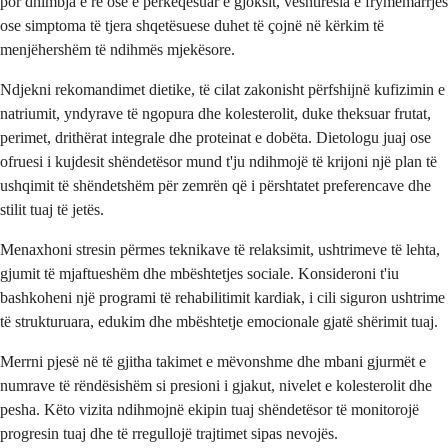
por dhimbja e re ose e përkeqësuar e gjoksit, vështirësia e frymëmarrjes
ose simptoma të tjera shqetësuese duhet të çojnë në kërkim të
menjëhershëm të ndihmës mjekësore.
Ndjekni rekomandimet dietike, të cilat zakonisht përfshijnë kufizimin e
natriumit, yndyrave të ngopura dhe kolesterolit, duke theksuar frutat,
perimet, drithërat integrale dhe proteinat e dobëta. Dietologu juaj ose
ofruesi i kujdesit shëndetësor mund t'ju ndihmojë të krijoni një plan të
ushqimit të shëndetshëm për zemrën që i përshtatet preferencave dhe
stilit tuaj të jetës.
Menaxhoni stresin përmes teknikave të relaksimit, ushtrimeve të lehta,
gjumit të mjaftueshëm dhe mbështetjes sociale. Konsideroni t'iu
bashkoheni një programi të rehabilitimit kardiak, i cili siguron ushtrime
të strukturuara, edukim dhe mbështetje emocionale gjatë shërimit tuaj.
Merrni pjesë në të gjitha takimet e mëvonshme dhe mbani gjurmët e
numrave të rëndësishëm si presioni i gjakut, nivelet e kolesterolit dhe
pesha. Këto vizita ndihmojnë ekipin tuaj shëndetësor të monitorojë
progresin tuaj dhe të rregullojë trajtimet sipas nevojës.