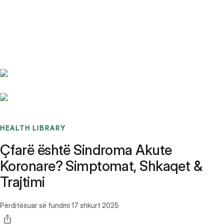
Benchmarks
Stories
FAQ
Sign up / Log in
HEALTH LIBRARY
Çfarë është Sindroma Akute
Koronare? Simptomat, Shkaqet &
Trajtimi
Përditësuar së fundmi
17 shkurt 2025