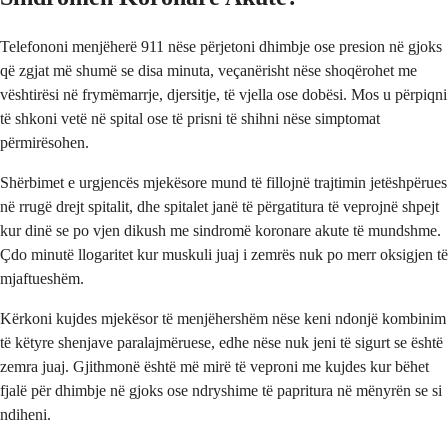
Telefononi menjëherë 911 nëse përjetoni dhimbje ose presion në gjoks
që zgjat më shumë se disa minuta, veçanërisht nëse shoqërohet me
vështirësi në frymëmarrje, djersitje, të vjella ose dobësi. Mos u përpiqni
të shkoni vetë në spital ose të prisni të shihni nëse simptomat
përmirësohen.
Shërbimet e urgjencës mjekësore mund të fillojnë trajtimin jetëshpërues
në rrugë drejt spitalit, dhe spitalet janë të përgatitura të veprojnë shpejt
kur dinë se po vjen dikush me sindromë koronare akute të mundshme.
Çdo minutë llogaritet kur muskuli juaj i zemrës nuk po merr oksigjen të
mjaftueshëm.
Kërkoni kujdes mjekësor të menjëhershëm nëse keni ndonjë kombinim
të këtyre shenjave paralajmëruese, edhe nëse nuk jeni të sigurt se është
zemra juaj. Gjithmonë është më mirë të veproni me kujdes kur bëhet
fjalë për dhimbje në gjoks ose ndryshime të papritura në mënyrën se si
ndiheni.