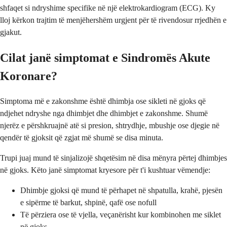
shfaqet si ndryshime specifike në një elektrokardiogram (ECG). Ky
lloj kërkon trajtim të menjëhershëm urgjent për të rivendosur rrjedhën e
gjakut.
Cilat janë simptomat e Sindromës Akute
Koronare?
Simptoma më e zakonshme është dhimbja ose sikleti në gjoks që
ndjehet ndryshe nga dhimbjet dhe dhimbjet e zakonshme. Shumë
njerëz e përshkruajnë atë si presion, shtrydhje, mbushje ose djegie në
qendër të gjoksit që zgjat më shumë se disa minuta.
Trupi juaj mund të sinjalizojë shqetësim në disa mënyra përtej dhimbjes
në gjoks. Këto janë simptomat kryesore për t'i kushtuar vëmendje:
Dhimbje gjoksi që mund të përhapet në shpatulla, krahë, pjesën
e sipërme të barkut, shpinë, qafë ose nofull
Të përziera ose të vjella, veçanërisht kur kombinohen me siklet
në gjoks