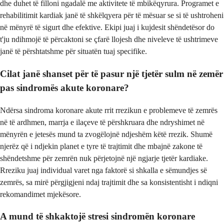
dhe duhet të filloni ngadalë me aktivitete të mbikëqyrura. Programet e
rehabilitimit kardiak janë të shkëlqyera për të mësuar se si të ushtroheni
në mënyrë të sigurt dhe efektive. Ekipi juaj i kujdesit shëndetësor do
t'ju ndihmojë të përcaktoni se çfarë llojesh dhe niveleve të ushtrimeve
janë të përshtatshme për situatën tuaj specifike.
Cilat janë shanset për të pasur një tjetër sulm në zemër
pas sindromës akute koronare?
Ndërsa sindroma koronare akute rrit rrezikun e problemeve të zemrës
në të ardhmen, marrja e ilaçeve të përshkruara dhe ndryshimet në
mënyrën e jetesës mund ta zvogëlojnë ndjeshëm këtë rrezik. Shumë
njerëz që i ndjekin planet e tyre të trajtimit dhe mbajnë zakone të
shëndetshme për zemrën nuk përjetojnë një ngjarje tjetër kardiake.
Rreziku juaj individual varet nga faktorë si shkalla e sëmundjes së
zemrës, sa mirë përgjigjeni ndaj trajtimit dhe sa konsistentisht i ndiqni
rekomandimet mjekësore.
A mund të shkaktojë stresi sindromën koronare