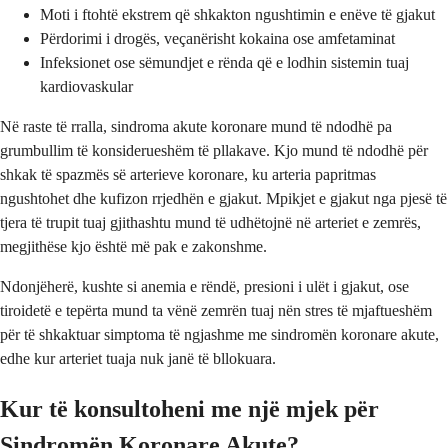
Moti i ftohtë ekstrem që shkakton ngushtimin e enëve të gjakut
Përdorimi i drogës, veçanërisht kokaina ose amfetaminat
Infeksionet ose sëmundjet e rënda që e lodhin sistemin tuaj
kardiovaskular
Në raste të rralla, sindroma akute koronare mund të ndodhë pa
grumbullim të konsiderueshëm të pllakave. Kjo mund të ndodhë për
shkak të spazmës së arterieve koronare, ku arteria papritmas
ngushtohet dhe kufizon rrjedhën e gjakut. Mpikjet e gjakut nga pjesë të
tjera të trupit tuaj gjithashtu mund të udhëtojnë në arteriet e zemrës,
megjithëse kjo është më pak e zakonshme.
Ndonjëherë, kushte si anemia e rëndë, presioni i ulët i gjakut, ose
tiroidetë e tepërta mund ta vënë zemrën tuaj nën stres të mjaftueshëm
për të shkaktuar simptoma të ngjashme me sindromën koronare akute,
edhe kur arteriet tuaja nuk janë të bllokuara.
Kur të konsultoheni me një mjek për
Sindromën Koronare Akute?