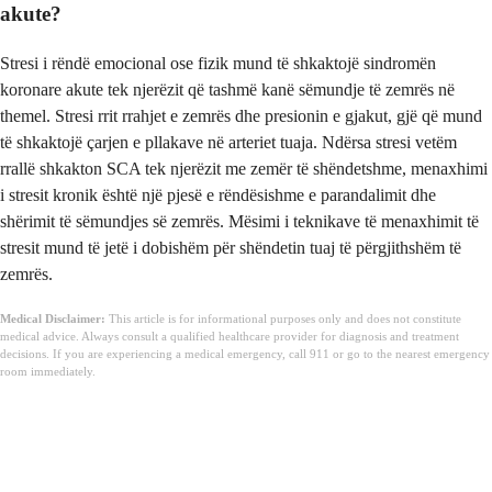
akute?
Stresi i rëndë emocional ose fizik mund të shkaktojë sindromën
koronare akute tek njerëzit që tashmë kanë sëmundje të zemrës në
themel. Stresi rrit rrahjet e zemrës dhe presionin e gjakut, gjë që mund
të shkaktojë çarjen e pllakave në arteriet tuaja. Ndërsa stresi vetëm
rrallë shkakton SCA tek njerëzit me zemër të shëndetshme, menaxhimi
i stresit kronik është një pjesë e rëndësishme e parandalimit dhe
shërimit të sëmundjes së zemrës. Mësimi i teknikave të menaxhimit të
stresit mund të jetë i dobishëm për shëndetin tuaj të përgjithshëm të
zemrës.
Medical Disclaimer:
This article is for informational purposes only and does not constitute
medical advice. Always consult a qualified healthcare provider for diagnosis and treatment
decisions. If you are experiencing a medical emergency, call 911 or go to the nearest emergency
room immediately.