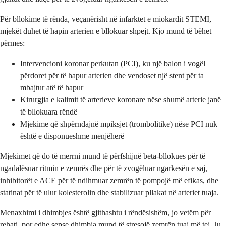
Për bllokime të rënda, veçanërisht në infarktet e miokardit STEMI,
mjekët duhet të hapin arterien e bllokuar shpejt. Kjo mund të bëhet
përmes:
Intervencioni koronar perkutan (PCI), ku një balon i vogël
përdoret për të hapur arterien dhe vendoset një stent për ta
mbajtur atë të hapur
Kirurgjia e kalimit të arterieve koronare nëse shumë arterie janë
të bllokuara rëndë
Mjekime që shpërndajnë mpiksjet (trombolitike) nëse PCI nuk
është e disponueshme menjëherë
Mjekimet që do të merrni mund të përfshijnë beta-bllokues për të
ngadalësuar ritmin e zemrës dhe për të zvogëluar ngarkesën e saj,
inhibitorët e ACE për të ndihmuar zemrën të pompojë më efikas, dhe
statinat për të ulur kolesterolin dhe stabilizuar pllakat në arteriet tuaja.
Menaxhimi i dhimbjes është gjithashtu i rëndësishëm, jo vetëm për
rehati, por edhe sepse dhimbja mund të stresojë zemrën tuaj më tej. Ju