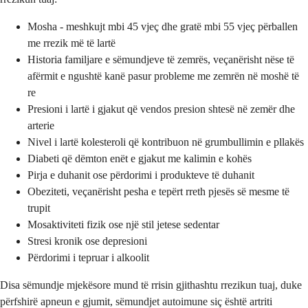
Mosha - meshkujt mbi 45 vjeç dhe gratë mbi 55 vjeç përballen
me rrezik më të lartë
Historia familjare e sëmundjeve të zemrës, veçanërisht nëse të
afërmit e ngushtë kanë pasur probleme me zemrën në moshë të
re
Presioni i lartë i gjakut që vendos presion shtesë në zemër dhe
arterie
Nivel i lartë kolesteroli që kontribuon në grumbullimin e pllakës
Diabeti që dëmton enët e gjakut me kalimin e kohës
Pirja e duhanit ose përdorimi i produkteve të duhanit
Obeziteti, veçanërisht pesha e tepërt rreth pjesës së mesme të
trupit
Mosaktiviteti fizik ose një stil jetese sedentar
Stresi kronik ose depresioni
Përdorimi i tepruar i alkoolit
Disa sëmundje mjekësore mund të rrisin gjithashtu rrezikun tuaj, duke
përfshirë apneun e gjumit, sëmundjet autoimune siç është artriti