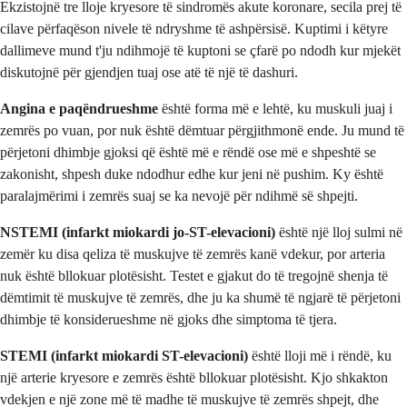
Ekzistojnë tre lloje kryesore të sindromës akute koronare, secila prej të
cilave përfaqëson nivele të ndryshme të ashpërsisë. Kuptimi i këtyre
dallimeve mund t'ju ndihmojë të kuptoni se çfarë po ndodh kur mjekët
diskutojnë për gjendjen tuaj ose atë të një të dashuri.
Angina e paqëndrueshme
është forma më e lehtë, ku muskuli juaj i
zemrës po vuan, por nuk është dëmtuar përgjithmonë ende. Ju mund të
përjetoni dhimbje gjoksi që është më e rëndë ose më e shpeshtë se
zakonisht, shpesh duke ndodhur edhe kur jeni në pushim. Ky është
paralajmërimi i zemrës suaj se ka nevojë për ndihmë së shpejti.
NSTEMI (infarkt miokardi jo-ST-elevacioni)
është një lloj sulmi në
zemër ku disa qeliza të muskujve të zemrës kanë vdekur, por arteria
nuk është bllokuar plotësisht. Testet e gjakut do të tregojnë shenja të
dëmtimit të muskujve të zemrës, dhe ju ka shumë të ngjarë të përjetoni
dhimbje të konsiderueshme në gjoks dhe simptoma të tjera.
STEMI (infarkt miokardi ST-elevacioni)
është lloji më i rëndë, ku
një arterie kryesore e zemrës është bllokuar plotësisht. Kjo shkakton
vdekjen e një zone më të madhe të muskujve të zemrës shpejt, dhe