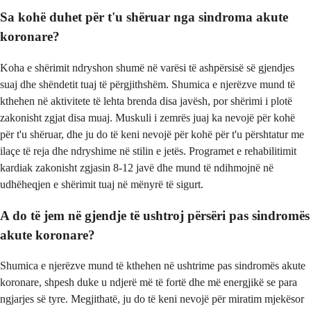
Sa kohë duhet për t'u shëruar nga sindroma akute
koronare?
Koha e shërimit ndryshon shumë në varësi të ashpërsisë së gjendjes
suaj dhe shëndetit tuaj të përgjithshëm. Shumica e njerëzve mund të
kthehen në aktivitete të lehta brenda disa javësh, por shërimi i plotë
zakonisht zgjat disa muaj. Muskuli i zemrës juaj ka nevojë për kohë
për t'u shëruar, dhe ju do të keni nevojë për kohë për t'u përshtatur me
ilaçe të reja dhe ndryshime në stilin e jetës. Programet e rehabilitimit
kardiak zakonisht zgjasin 8-12 javë dhe mund të ndihmojnë në
udhëheqjen e shërimit tuaj në mënyrë të sigurt.
A do të jem në gjendje të ushtroj përsëri pas sindromës
akute koronare?
Shumica e njerëzve mund të kthehen në ushtrime pas sindromës akute
koronare, shpesh duke u ndjerë më të fortë dhe më energjikë se para
ngjarjes së tyre. Megjithatë, ju do të keni nevojë për miratim mjekësor