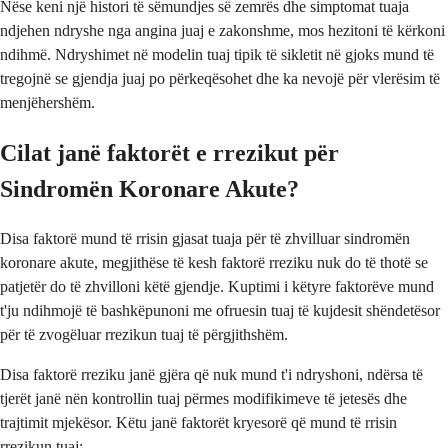
Nëse keni një histori të sëmundjes së zemrës dhe simptomat tuaja
ndjehen ndryshe nga angina juaj e zakonshme, mos hezitoni të kërkoni
ndihmë. Ndryshimet në modelin tuaj tipik të sikletit në gjoks mund të
tregojnë se gjendja juaj po përkeqësohet dhe ka nevojë për vlerësim të
menjëhershëm.
Cilat janë faktorët e rrezikut për
Sindromën Koronare Akute?
Disa faktorë mund të rrisin gjasat tuaja për të zhvilluar sindromën
koronare akute, megjithëse të kesh faktorë rreziku nuk do të thotë se
patjetër do të zhvilloni këtë gjendje. Kuptimi i këtyre faktorëve mund
t'ju ndihmojë të bashkëpunoni me ofruesin tuaj të kujdesit shëndetësor
për të zvogëluar rrezikun tuaj të përgjithshëm.
Disa faktorë rreziku janë gjëra që nuk mund t'i ndryshoni, ndërsa të
tjerët janë nën kontrollin tuaj përmes modifikimeve të jetesës dhe
trajtimit mjekësor. Këtu janë faktorët kryesorë që mund të rrisin
rrezikun tuaj: