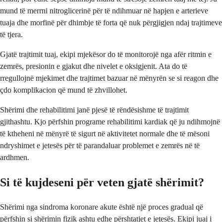
mund të merrni nitroglicerinë për të ndihmuar në hapjen e arterieve
tuaja dhe morfinë për dhimbje të forta që nuk përgjigjen ndaj trajtimeve
të tjera.
Gjatë trajtimit tuaj, ekipi mjekësor do të monitorojë nga afër ritmin e
zemrës, presionin e gjakut dhe nivelet e oksigjenit. Ata do të
rregullojnë mjekimet dhe trajtimet bazuar në mënyrën se si reagon dhe
çdo komplikacion që mund të zhvillohet.
Shërimi dhe rehabilitimi janë pjesë të rëndësishme të trajtimit
gjithashtu. Kjo përfshin programe rehabilitimi kardiak që ju ndihmojnë
të ktheheni në mënyrë të sigurt në aktivitetet normale dhe të mësoni
ndryshimet e jetesës për të parandaluar problemet e zemrës në të
ardhmen.
Si të kujdeseni për veten gjatë shërimit?
Shërimi nga sindroma koronare akute është një proces gradual që
përfshin si shërimin fizik ashtu edhe përshtatjet e jetesës. Ekipi juaj i