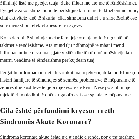
Sillni një listë me pyetjet tuaja, duke filluar me ato më të rëndësishmet.
Pyetjet e zakonshme mund të përfshijnë kur mund të ktheheni në punë,
cilat aktivitete janë të sigurta, cilat simptoma duhet t'ju shqetësojnë ose
si të menaxhoni efektet anësore të ilaçeve.
Konsideroni të sillni një anëtar familjeje ose një mik të ngushtë në
takimet e rëndësishme. Ata mund t'ju ndihmojnë të mbani mend
informacionin e diskutuar gjatë vizitës dhe të ofrojnë mbështetje kur
merrni vendime të rëndësishme për kujdesin tuaj.
Përgatitni informacion rreth historikut tuaj mjekësor, duke përfshirë çdo
histori familjare të sëmundjes së zemrës, problemeve të mëparshme të
zemrës dhe kushteve të tjera mjekësore që keni. Nëse po shihni një
mjek të ri, mbledhni të dhëna nga ofruesit ose spitalet e mëparshme.
Cila është përfundimi kryesor rreth
Sindromës Akute Koronare?
Sindroma koronare akute është një gjendje e rëndë, por e trajtueshme