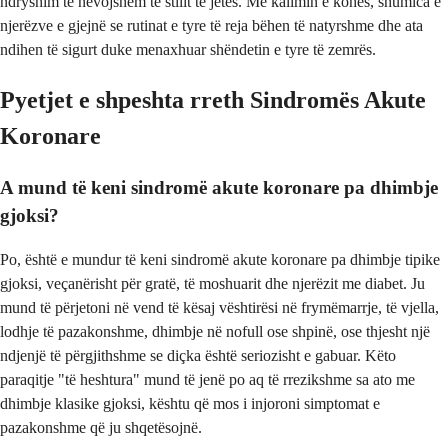
ndryshim të nevojshëm të stilit të jetës. Me kalimin e kohës, shumica e
njerëzve e gjejnë se rutinat e tyre të reja bëhen të natyrshme dhe ata
ndihen të sigurt duke menaxhuar shëndetin e tyre të zemrës.
Pyetjet e shpeshta rreth Sindromës Akute
Koronare
A mund të keni sindromë akute koronare pa dhimbje
gjoksi?
Po, është e mundur të keni sindromë akute koronare pa dhimbje tipike
gjoksi, veçanërisht për gratë, të moshuarit dhe njerëzit me diabet. Ju
mund të përjetoni në vend të kësaj vështirësi në frymëmarrje, të vjella,
lodhje të pazakonshme, dhimbje në nofull ose shpinë, ose thjesht një
ndjenjë të përgjithshme se diçka është seriozisht e gabuar. Këto
paraqitje "të heshtura" mund të jenë po aq të rrezikshme sa ato me
dhimbje klasike gjoksi, kështu që mos i injoroni simptomat e
pazakonshme që ju shqetësojnë.