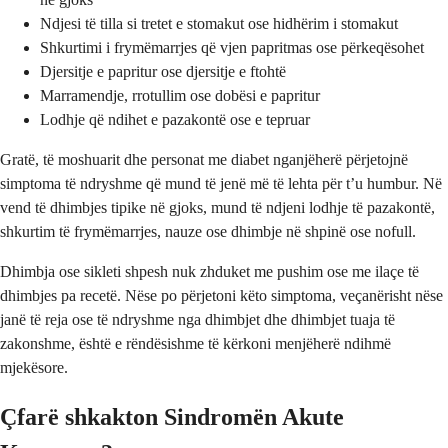
Ndjesi të tilla si tretet e stomakut ose hidhërim i stomakut
Shkurtimi i frymëmarrjes që vjen papritmas ose përkeqësohet
Djersitje e papritur ose djersitje e ftohtë
Marramendje, rrotullim ose dobësi e papritur
Lodhje që ndihet e pazakontë ose e tepruar
Gratë, të moshuarit dhe personat me diabet nganjëherë përjetojnë
simptoma të ndryshme që mund të jenë më të lehta për t’u humbur. Në
vend të dhimbjes tipike në gjoks, mund të ndjeni lodhje të pazakontë,
shkurtim të frymëmarrjes, nauze ose dhimbje në shpinë ose nofull.
Dhimbja ose sikleti shpesh nuk zhduket me pushim ose me ilaçe të
dhimbjes pa recetë. Nëse po përjetoni këto simptoma, veçanërisht nëse
janë të reja ose të ndryshme nga dhimbjet dhe dhimbjet tuaja të
zakonshme, është e rëndësishme të kërkoni menjëherë ndihmë
mjekësore.
Çfarë shkakton Sindromën Akute