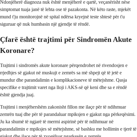
Ndonjëherë diagnoza nuk është menjëherë e qartë, veçanërisht nëse
simptomat tuaja janë të lehta ose të pazakonta. Në këto raste, mjekët
mund t'ju monitorojnë në spital ndërsa kryejnë teste shtesë për t'u
siguruar që nuk humbasin një gjendje të rëndë.
Çfarë është trajtimi për Sindromën Akute
Koronare?
Trajtimi i sindromës akute koronare përqendrohet në rivendosjen e
rrjedhjes së gjakut në muskujt e zemrës sa më shpejt që të jetë e
mundur dhe parandalimin e komplikacioneve të mëtejshme. Qasja
specifike e trajtimit varet nga lloji i AKS-së që keni dhe sa e rëndë
është gjendja juaj.
Trajtimi i menjëhershëm zakonisht fillon me ilaçe për të ndihmuar
zemrën tuaj dhe për të parandaluar mpiksjen e gjakut nga përkeqësimi.
Ju ka shumë të ngjarë të merrni aspirinë për të ndihmuar në
parandalimin e mpiksjes së mëtejshme, së bashku me hollimin e tjerë të
gjakut dhe ilaçe për të zvogëluar ngarkesën e zemrës.