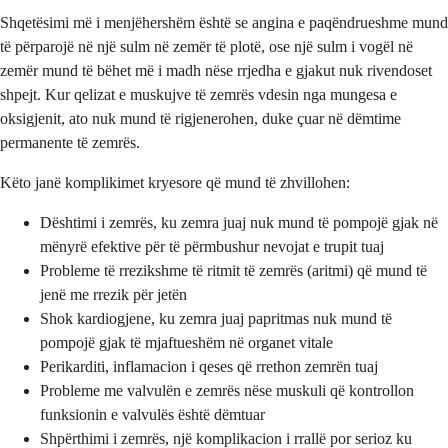
Shqetësimi më i menjëhershëm është se angina e paqëndrueshme mund
të përparojë në një sulm në zemër të plotë, ose një sulm i vogël në
zemër mund të bëhet më i madh nëse rrjedha e gjakut nuk rivendoset
shpejt. Kur qelizat e muskujve të zemrës vdesin nga mungesa e
oksigjenit, ato nuk mund të rigjenerohen, duke çuar në dëmtime
permanente të zemrës.
Këto janë komplikimet kryesore që mund të zhvillohen:
Dështimi i zemrës, ku zemra juaj nuk mund të pompojë gjak në
mënyrë efektive për të përmbushur nevojat e trupit tuaj
Probleme të rrezikshme të ritmit të zemrës (aritmi) që mund të
jenë me rrezik për jetën
Shok kardiogjene, ku zemra juaj papritmas nuk mund të
pompojë gjak të mjaftueshëm në organet vitale
Perikarditi, inflamacion i qeses që rrethon zemrën tuaj
Probleme me valvulën e zemrës nëse muskuli që kontrollon
funksionin e valvulës është dëmtuar
Shpërthimi i zemrës, një komplikacion i rrallë por serioz ku