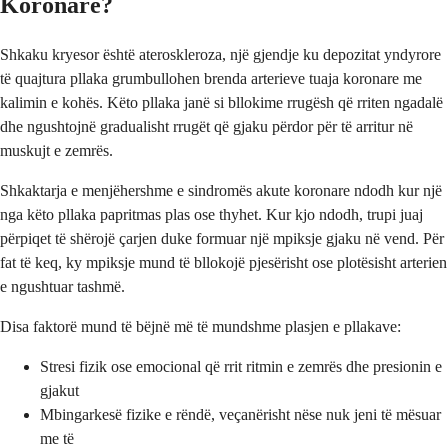
Koronare?
Shkaku kryesor është ateroskleroza, një gjendje ku depozitat yndyrore
të quajtura pllaka grumbullohen brenda arterieve tuaja koronare me
kalimin e kohës. Këto pllaka janë si bllokime rrugësh që rriten ngadalë
dhe ngushtojnë gradualisht rrugët që gjaku përdor për të arritur në
muskujt e zemrës.
Shkaktarja e menjëhershme e sindromës akute koronare ndodh kur një
nga këto pllaka papritmas plas ose thyhet. Kur kjo ndodh, trupi juaj
përpiqet të shërojë çarjen duke formuar një mpiksje gjaku në vend. Për
fat të keq, ky mpiksje mund të bllokojë pjesërisht ose plotësisht arterien
e ngushtuar tashmë.
Disa faktorë mund të bëjnë më të mundshme plasjen e pllakave:
Stresi fizik ose emocional që rrit ritmin e zemrës dhe presionin e
gjakut
Mbingarkesë fizike e rëndë, veçanërisht nëse nuk jeni të mësuar
me të