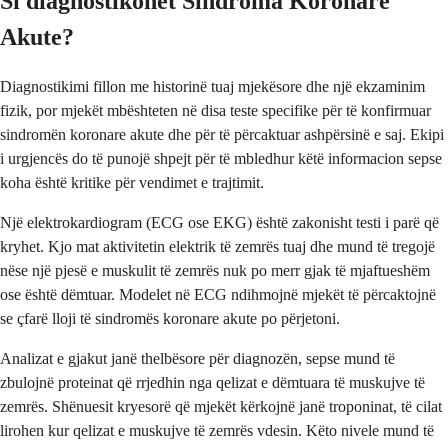
Si diagnostikohet Sindroma Koronare
Akute?
Diagnostikimi fillon me historinë tuaj mjekësore dhe një ekzaminim
fizik, por mjekët mbështeten në disa teste specifike për të konfirmuar
sindromën koronare akute dhe për të përcaktuar ashpërsinë e saj. Ekipi
i urgjencës do të punojë shpejt për të mbledhur këtë informacion sepse
koha është kritike për vendimet e trajtimit.
Një elektrokardiogram (ECG ose EKG) është zakonisht testi i parë që
kryhet. Kjo mat aktivitetin elektrik të zemrës tuaj dhe mund të tregojë
nëse një pjesë e muskulit të zemrës nuk po merr gjak të mjaftueshëm
ose është dëmtuar. Modelet në ECG ndihmojnë mjekët të përcaktojnë
se çfarë lloji të sindromës koronare akute po përjetoni.
Analizat e gjakut janë thelbësore për diagnozën, sepse mund të
zbulojnë proteinat që rrjedhin nga qelizat e dëmtuara të muskujve të
zemrës. Shënuesit kryesorë që mjekët kërkojnë janë troponinat, të cilat
lirohen kur qelizat e muskujve të zemrës vdesin. Këto nivele mund të