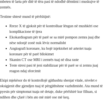
mbeten të larta për ditë të tëra pasi të ndodhë dëmtimi i muskujve të
zemrës.
Testime shtesë mund të përfshijnë:
Rreze X të gjoksit për të kontrolluar lëngun në mushkëri ose
komplikacione të tjera
Ekokardiogram për të parë se sa mirë pompon zemra juaj dhe
nëse ndonjë zonë nuk lëviz normalisht
Angiografi koronare, ku bojë injektohet në arteriet tuaja
koronare për të parë bllokimet
Skanim CT ose MRI i zemrës tuaj në disa raste
Teste stresi pasi të jeni stabilizuar për të parë se si zemra juaj
reagon ndaj sforcimit
Ekipi mjekësor do të kontrollojë gjithashtu shenjat vitale, nivelet e
oksigjenit dhe gjendjen tuaj të përgjithshme vazhdimisht. Ata mund të
pyesin për simptomat tuaja në detaje, duke përfshirë kur filluan, si
ndihen dhe çfarë i bën ato më mirë ose më keq.