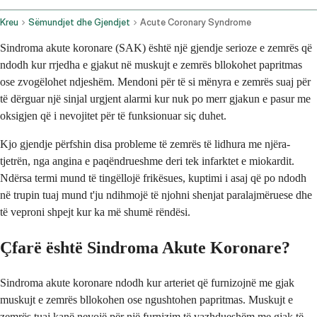
Kreu
Sëmundjet dhe Gjendjet
Acute Coronary Syndrome
Sindroma akute koronare (SAK) është një gjendje serioze e zemrës që
ndodh kur rrjedha e gjakut në muskujt e zemrës bllokohet papritmas
ose zvogëlohet ndjeshëm. Mendoni për të si mënyra e zemrës suaj për
të dërguar një sinjal urgjent alarmi kur nuk po merr gjakun e pasur me
oksigjen që i nevojitet për të funksionuar siç duhet.
Kjo gjendje përfshin disa probleme të zemrës të lidhura me njëra-
tjetrën, nga angina e paqëndrueshme deri tek infarktet e miokardit.
Ndërsa termi mund të tingëllojë frikësues, kuptimi i asaj që po ndodh
në trupin tuaj mund t'ju ndihmojë të njohni shenjat paralajmëruese dhe
të veproni shpejt kur ka më shumë rëndësi.
Çfarë është Sindroma Akute Koronare?
Sindroma akute koronare ndodh kur arteriet që furnizojnë me gjak
muskujt e zemrës bllokohen ose ngushtohen papritmas. Muskujt e
zemrës tuaj kanë nevojë për një furnizim të vazhdueshëm me gjak të