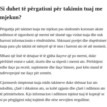
Si duhet të përgatisni për takimin tuaj me
mjekun?
Përgatitja për takimet tuaja me mjekun pas sindromës koronare akute
ndihmon të siguroheni që merrni më shumë nga vizitat tuaja dhe nuk
harroni informacionin e rëndësishëm. Shkruani pyetjet dhe shqetësimet
tuaja para çdo takimi në mënyrë që të mos i harroni ato në atë moment.
Mbani një listë të detajuar të të gjitha ilaçeve që po merrni, duke
përfshirë emrat e saktë, dozën dhe sa shpesh i merrni ato. Përfshijeni
edhe ilaçe pa recetë, suplemente dhe ilaçe bimore, pasi këto mund të
ndërveprojnë me ilaçe për zemrën.
Gjurmuesh simptomat tuaja midis takimeve duke shënuar kur ato
ndodhin, çfarë i shkakton ato, sa kohë zgjasin dhe çfarë i ndihmon ato
të përmirësohen. Kjo informacion i ndihmon mjekut tuaj të kuptojë se
si po përgjigjeni ndaj trajtimit dhe nëse nevojiten rregullime.