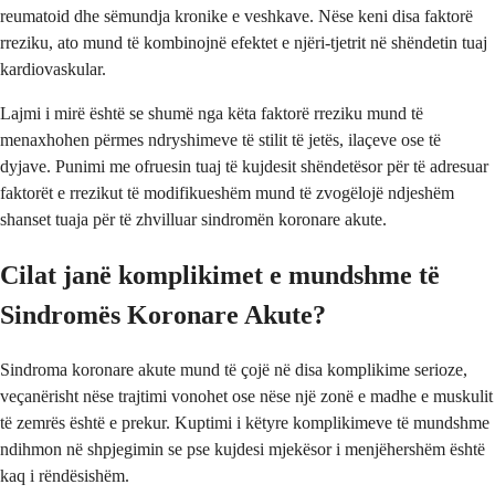
reumatoid dhe sëmundja kronike e veshkave. Nëse keni disa faktorë
rreziku, ato mund të kombinojnë efektet e njëri-tjetrit në shëndetin tuaj
kardiovaskular.
Lajmi i mirë është se shumë nga këta faktorë rreziku mund të
menaxhohen përmes ndryshimeve të stilit të jetës, ilaçeve ose të
dyjave. Punimi me ofruesin tuaj të kujdesit shëndetësor për të adresuar
faktorët e rrezikut të modifikueshëm mund të zvogëlojë ndjeshëm
shanset tuaja për të zhvilluar sindromën koronare akute.
Cilat janë komplikimet e mundshme të
Sindromës Koronare Akute?
Sindroma koronare akute mund të çojë në disa komplikime serioze,
veçanërisht nëse trajtimi vonohet ose nëse një zonë e madhe e muskulit
të zemrës është e prekur. Kuptimi i këtyre komplikimeve të mundshme
ndihmon në shpjegimin se pse kujdesi mjekësor i menjëhershëm është
kaq i rëndësishëm.