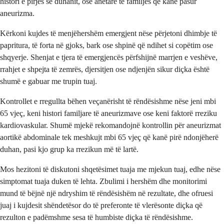
histori e pirjes së duhanit, ose anëtarë të familjes që kanë pasur
aneurizma.
Kërkoni kujdes të menjëhershëm emergjent nëse përjetoni dhimbje të
papritura, të forta në gjoks, bark ose shpinë që ndihet si copëtim ose
shqyerje. Shenjat e tjera të emergjencës përfshijnë marrjen e veshëve,
rrahjet e shpejta të zemrës, djersitjen ose ndjenjën sikur diçka është
shumë e gabuar me trupin tuaj.
Kontrollet e rregullta bëhen veçanërisht të rëndësishme nëse jeni mbi
65 vjeç, keni histori familjare të aneurizmave ose keni faktorë rreziku
kardiovaskular. Shumë mjekë rekomandojnë kontrollin për aneurizmat
aortikë abdominale tek meshkujt mbi 65 vjeç që kanë pirë ndonjëherë
duhan, pasi kjo grup ka rrezikun më të lartë.
Mos hezitoni të diskutoni shqetësimet tuaja me mjekun tuaj, edhe nëse
simptomat tuaja duken të lehta. Zbulimi i hershëm dhe monitorimi
mund të bëjnë një ndryshim të rëndësishëm në rezultate, dhe ofruesi
juaj i kujdesit shëndetësor do të preferonte të vlerësonte diçka që
rezulton e padëmshme sesa të humbiste diçka të rëndësishme.