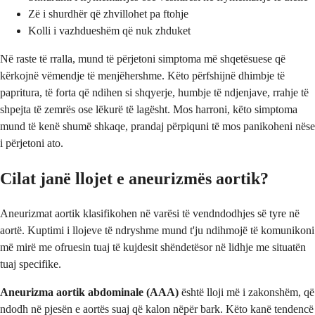
Zë i shurdhër që zhvillohet pa ftohje
Kolli i vazhdueshëm që nuk zhduket
Në raste të rralla, mund të përjetoni simptoma më shqetësuese që
kërkojnë vëmendje të menjëhershme. Këto përfshijnë dhimbje të
papritura, të forta që ndihen si shqyerje, humbje të ndjenjave, rrahje të
shpejta të zemrës ose lëkurë të lagësht. Mos harroni, këto simptoma
mund të kenë shumë shkaqe, prandaj përpiquni të mos panikoheni nëse
i përjetoni ato.
Cilat janë llojet e aneurizmës aortik?
Aneurizmat aortik klasifikohen në varësi të vendndodhjes së tyre në
aortë. Kuptimi i llojeve të ndryshme mund t'ju ndihmojë të komunikoni
më mirë me ofruesin tuaj të kujdesit shëndetësor në lidhje me situatën
tuaj specifike.
Aneurizma aortik abdominale (AAA)
është lloji më i zakonshëm, që
ndodh në pjesën e aortës suaj që kalon nëpër bark. Këto kanë tendencë