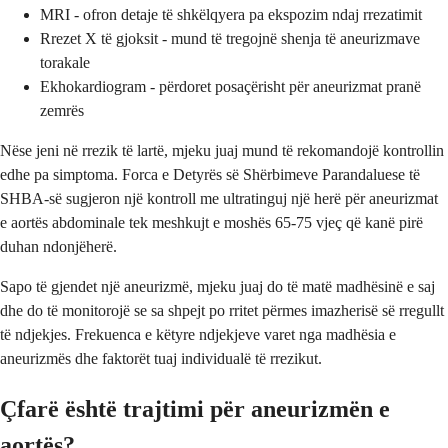
MRI - ofron detaje të shkëlqyera pa ekspozim ndaj rrezatimit
Rrezet X të gjoksit - mund të tregojnë shenja të aneurizmave
torakale
Ekhokardiogram - përdoret posaçërisht për aneurizmat pranë
zemrës
Nëse jeni në rrezik të lartë, mjeku juaj mund të rekomandojë kontrollin
edhe pa simptoma. Forca e Detyrës së Shërbimeve Parandaluese të
SHBA-së sugjeron një kontroll me ultratinguj një herë për aneurizmat
e aortës abdominale tek meshkujt e moshës 65-75 vjeç që kanë pirë
duhan ndonjëherë.
Sapo të gjendet një aneurizmë, mjeku juaj do të matë madhësinë e saj
dhe do të monitorojë se sa shpejt po rritet përmes imazherisë së rregullt
të ndjekjes. Frekuenca e këtyre ndjekjeve varet nga madhësia e
aneurizmës dhe faktorët tuaj individualë të rrezikut.
Çfarë është trajtimi për aneurizmën e
aortës?