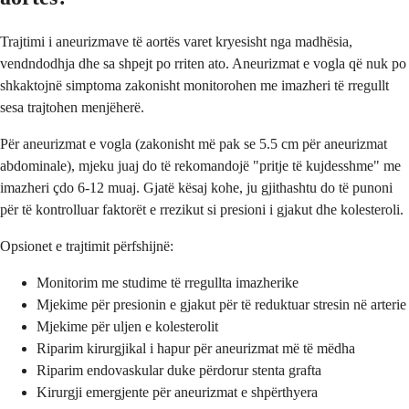
Trajtimi i aneurizmave të aortës varet kryesisht nga madhësia,
vendndodhja dhe sa shpejt po rriten ato. Aneurizmat e vogla që nuk po
shkaktojnë simptoma zakonisht monitorohen me imazheri të rregullt
sesa trajtohen menjëherë.
Për aneurizmat e vogla (zakonisht më pak se 5.5 cm për aneurizmat
abdominale), mjeku juaj do të rekomandojë "pritje të kujdesshme" me
imazheri çdo 6-12 muaj. Gjatë kësaj kohe, ju gjithashtu do të punoni
për të kontrolluar faktorët e rrezikut si presioni i gjakut dhe kolesteroli.
Opsionet e trajtimit përfshijnë:
Monitorim me studime të rregullta imazherike
Mjekime për presionin e gjakut për të reduktuar stresin në arterie
Mjekime për uljen e kolesterolit
Riparim kirurgjikal i hapur për aneurizmat më të mëdha
Riparim endovaskular duke përdorur stenta grafta
Kirurgji emergjente për aneurizmat e shpërthyera