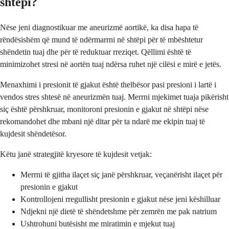
shtëpi?
Nëse jeni diagnostikuar me aneurizmë aortikë, ka disa hapa të
rëndësishëm që mund të ndërmarrni në shtëpi për të mbështetur
shëndetin tuaj dhe për të reduktuar rreziqet. Qëllimi është të
minimizohet stresi në aortën tuaj ndërsa ruhet një cilësi e mirë e jetës.
Menaxhimi i presionit të gjakut është thelbësor pasi presioni i lartë i
vendos stres shtesë në aneurizmën tuaj. Merrni mjekimet tuaja pikërisht
siç është përshkruar, monitoroni presionin e gjakut në shtëpi nëse
rekomandohet dhe mbani një ditar për ta ndarë me ekipin tuaj të
kujdesit shëndetësor.
Këtu janë strategjitë kryesore të kujdesit vetjak:
Merrni të gjitha ilaçet siç janë përshkruar, veçanërisht ilaçet për
presionin e gjakut
Kontrollojeni rregullisht presionin e gjakut nëse jeni këshilluar
Ndjekni një dietë të shëndetshme për zemrën me pak natrium
Ushtrohuni butësisht me miratimin e mjekut tuaj