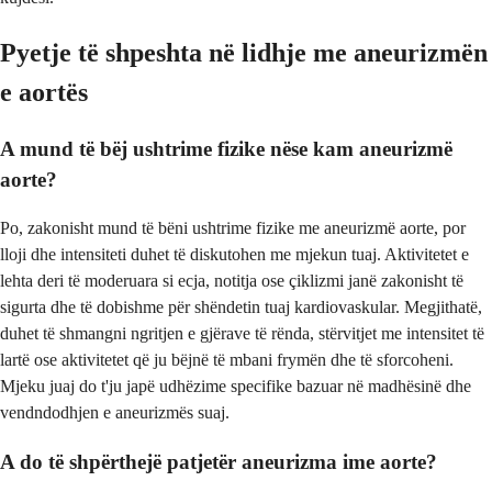
Pyetje të shpeshta në lidhje me aneurizmën
e aortës
A mund të bëj ushtrime fizike nëse kam aneurizmë
aorte?
Po, zakonisht mund të bëni ushtrime fizike me aneurizmë aorte, por
lloji dhe intensiteti duhet të diskutohen me mjekun tuaj. Aktivitetet e
lehta deri të moderuara si ecja, notitja ose çiklizmi janë zakonisht të
sigurta dhe të dobishme për shëndetin tuaj kardiovaskular. Megjithatë,
duhet të shmangni ngritjen e gjërave të rënda, stërvitjet me intensitet të
lartë ose aktivitetet që ju bëjnë të mbani frymën dhe të sforcoheni.
Mjeku juaj do t'ju japë udhëzime specifike bazuar në madhësinë dhe
vendndodhjen e aneurizmës suaj.
A do të shpërthejë patjetër aneurizma ime aorte?