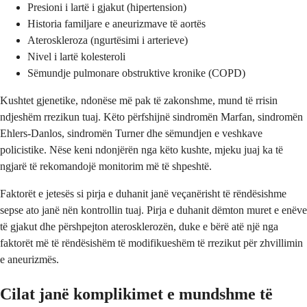
Presioni i lartë i gjakut (hipertension)
Historia familjare e aneurizmave të aortës
Ateroskleroza (ngurtësimi i arterieve)
Nivel i lartë kolesteroli
Sëmundje pulmonare obstruktive kronike (COPD)
Kushtet gjenetike, ndonëse më pak të zakonshme, mund të rrisin
ndjeshëm rrezikun tuaj. Këto përfshijnë sindromën Marfan, sindromën
Ehlers-Danlos, sindromën Turner dhe sëmundjen e veshkave
policistike. Nëse keni ndonjërën nga këto kushte, mjeku juaj ka të
ngjarë të rekomandojë monitorim më të shpeshtë.
Faktorët e jetesës si pirja e duhanit janë veçanërisht të rëndësishme
sepse ato janë nën kontrollin tuaj. Pirja e duhanit dëmton muret e enëve
të gjakut dhe përshpejton aterosklerozën, duke e bërë atë një nga
faktorët më të rëndësishëm të modifikueshëm të rrezikut për zhvillimin
e aneurizmës.
Cilat janë komplikimet e mundshme të