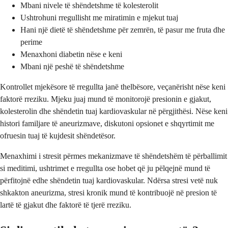
Mbani nivele të shëndetshme të kolesterolit
Ushtrohuni rregullisht me miratimin e mjekut tuaj
Hani një dietë të shëndetshme për zemrën, të pasur me fruta dhe
perime
Menaxhoni diabetin nëse e keni
Mbani një peshë të shëndetshme
Kontrollet mjekësore të rregullta janë thelbësore, veçanërisht nëse keni
faktorë rreziku. Mjeku juaj mund të monitorojë presionin e gjakut,
kolesterolin dhe shëndetin tuaj kardiovaskular në përgjithësi. Nëse keni
histori familjare të aneurizmave, diskutoni opsionet e shqyrtimit me
ofruesin tuaj të kujdesit shëndetësor.
Menaxhimi i stresit përmes mekanizmave të shëndetshëm të përballimit
si meditimi, ushtrimet e rregullta ose hobet që ju pëlqejnë mund të
përfitojnë edhe shëndetin tuaj kardiovaskular. Ndërsa stresi vetë nuk
shkakton aneurizma, stresi kronik mund të kontribuojë në presion të
lartë të gjakut dhe faktorë të tjerë rreziku.