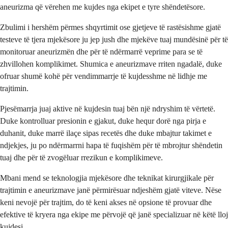
aneurizma që vërehen me kujdes nga ekipet e tyre shëndetësore.
Zbulimi i hershëm përmes shqyrtimit ose gjetjeve të rastësishme gjatë
testeve të tjera mjekësore ju jep jush dhe mjekëve tuaj mundësinë për të
monitoruar aneurizmën dhe për të ndërmarrë veprime para se të
zhvillohen komplikimet. Shumica e aneurizmave rriten ngadalë, duke
ofruar shumë kohë për vendimmarrje të kujdesshme në lidhje me
trajtimin.
Pjesëmarrja juaj aktive në kujdesin tuaj bën një ndryshim të vërtetë.
Duke kontrolluar presionin e gjakut, duke hequr dorë nga pirja e
duhanit, duke marrë ilaçe sipas recetës dhe duke mbajtur takimet e
ndjekjes, ju po ndërmarrni hapa të fuqishëm për të mbrojtur shëndetin
tuaj dhe për të zvogëluar rrezikun e komplikimeve.
Mbani mend se teknologjia mjekësore dhe teknikat kirurgjikale për
trajtimin e aneurizmave janë përmirësuar ndjeshëm gjatë viteve. Nëse
keni nevojë për trajtim, do të keni akses në opsione të provuar dhe
efektive të kryera nga ekipe me përvojë që janë specializuar në këtë lloj
kujdesi.