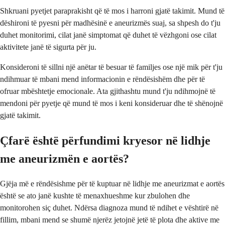
Shkruani pyetjet paraprakisht që të mos i harroni gjatë takimit. Mund të
dëshironi të pyesni për madhësinë e aneurizmës suaj, sa shpesh do t'ju
duhet monitorimi, cilat janë simptomat që duhet të vëzhgoni ose cilat
aktivitete janë të sigurta për ju.
Konsideroni të sillni një anëtar të besuar të familjes ose një mik për t'ju
ndihmuar të mbani mend informacionin e rëndësishëm dhe për të
ofruar mbështetje emocionale. Ata gjithashtu mund t'ju ndihmojnë të
mendoni për pyetje që mund të mos i keni konsideruar dhe të shënojnë
gjatë takimit.
Çfarë është përfundimi kryesor në lidhje
me aneurizmën e aortës?
Gjëja më e rëndësishme për të kuptuar në lidhje me aneurizmat e aortës
është se ato janë kushte të menaxhueshme kur zbulohen dhe
monitorohen siç duhet. Ndërsa diagnoza mund të ndihet e vështirë në
fillim, mbani mend se shumë njerëz jetojnë jetë të plota dhe aktive me