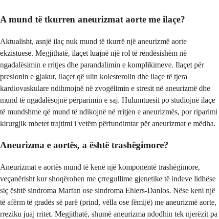
A mund të tkurren aneurizmat aorte me ilaçe?
Aktualisht, asnjë ilaç nuk mund të tkurrë një aneurizmë aorte
ekzistuese. Megjithatë, ilaçet luajnë një rol të rëndësishëm në
ngadalësimin e rritjes dhe parandalimin e komplikimeve. Ilaçet për
presionin e gjakut, ilaçet që ulin kolesterolin dhe ilaçe të tjera
kardiovaskulare ndihmojnë në zvogëlimin e stresit në aneurizmë dhe
mund të ngadalësojnë përparimin e saj. Hulumtuesit po studiojnë ilaçe
të mundshme që mund të ndikojnë në rritjen e aneurizmës, por riparimi
kirurgjik mbetet trajtimi i vetëm përfundimtar për aneurizmat e mëdha.
Aneurizma e aortës, a është trashëgimore?
Aneurizmat e aortës mund të kenë një komponentë trashëgimore,
veçanërisht kur shoqërohen me çrregullime gjenetike të indeve lidhëse
siç është sindroma Marfan ose sindroma Ehlers-Danlos. Nëse keni një
të afërm të gradës së parë (prind, vëlla ose fëmijë) me aneurizmë aorte,
rreziku juaj rritet. Megjithatë, shumë aneurizma ndodhin tek njerëzit pa