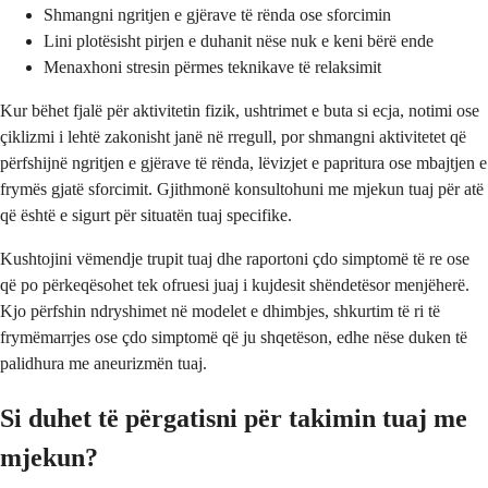
Shmangni ngritjen e gjërave të rënda ose sforcimin
Lini plotësisht pirjen e duhanit nëse nuk e keni bërë ende
Menaxhoni stresin përmes teknikave të relaksimit
Kur bëhet fjalë për aktivitetin fizik, ushtrimet e buta si ecja, notimi ose
çiklizmi i lehtë zakonisht janë në rregull, por shmangni aktivitetet që
përfshijnë ngritjen e gjërave të rënda, lëvizjet e papritura ose mbajtjen e
frymës gjatë sforcimit. Gjithmonë konsultohuni me mjekun tuaj për atë
që është e sigurt për situatën tuaj specifike.
Kushtojini vëmendje trupit tuaj dhe raportoni çdo simptomë të re ose
që po përkeqësohet tek ofruesi juaj i kujdesit shëndetësor menjëherë.
Kjo përfshin ndryshimet në modelet e dhimbjes, shkurtim të ri të
frymëmarrjes ose çdo simptomë që ju shqetëson, edhe nëse duken të
palidhura me aneurizmën tuaj.
Si duhet të përgatisni për takimin tuaj me
mjekun?