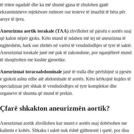
të rriten ngadalë dhe ka më shumë gjasa të zbulohen gjatë
ekzaminimeve mjekësore rutinore ose testeve të imazhit të bëra për
arsye të tjera.
Aneurizma aortik torakale (TAA)
zhvillohet në pjesën e aortës suaj
që kalon nëpër gjoks. Këto mund të ndahen më tej në aneurizma të
ngjiteshëm, hark ose zbritës në varësi të vendndodhjes së tyre të saktë.
Aneurizmat torakale janë më pak të zakonshme, por nganjëherë mund
të shoqërohen me kushte gjenetike.
Aneurizmat toracoabdominale
janë të rralla dhe përfshijnë si pjesën
e gjoksit ashtu edhe atë abdominale të aortës. Këto kërkojnë kujdes të
specializuar për shkak të vendndodhjes së tyre komplekse dhe
organeve të shumta që mund të prekin.
Çfarë shkakton aneurizmën aortik?
Aneurizmat aortik zhvillohen kur muret e aortës suaj dobësohen me
kalimin e kohës. Shkaku i saktë nuk është gjithmonë i qartë, por disa