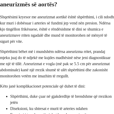
aneurizmës së aortës?
Shqetësimi kryesor me aneurizmat aortikë është shpërthimi, i cili ndodh
kur muri i dobësuar i arteries së fundmi jep vend nën presion. Ndërsa
kjo tingëllon frikësuese, është e rëndësishme të dini se shumica e
aneurizmave rriten ngadalë dhe mund të monitorohen në mënyrë të
sigurt për vite.
Shpërthimi bëhet më i mundshëm ndërsa aneurizma rritet, prandaj
mjeku juaj do të ndjekë me kujdes madhësinë nëse jeni diagnostikuar
me një të tillë. Aneurizmat e vogla (më pak se 5.5 cm për aneurizmat
abdominale) kanë një rrezik shumë të ulët shpërthimi dhe zakonisht
monitorohen vetëm me imazhim të rregullt.
Këto janë komplikacionet potenciale që duhet të dini:
Shpërthimi, duke çuar në gjakderdhje të brendshme që rrezikon
jetën
Diseksioni, ku shtresat e murit të arteries ndahen