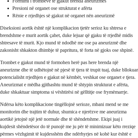
Formimi i trombeve të gjakut brenda aneurizmës
Presioni në organet ose strukturat e afërta
Rënie e rrjedhjes së gjakut në organet nën aneurizmë
Diseksioni aortik është një komplikacion tjetër serioz ku shtresa e
brendshme e murit aortik çahet, duke lejuar që gjaku të rrjedhë midis
shtresave të murit. Kjo mund të ndodhë me ose pa aneurizmë dhe
zakonisht shkakton dhimbje të papritura, të forta në gjoks ose shpinë.
Trombet e gjakut mund të formohen herë pas here brenda një
aneurizme dhe të udhëtojnë në pjesë të tjera të trupit tuaj, duke bllokuar
potencialisht rrjedhjen e gjakut në këmbët, veshkat ose organet e tjera.
Aneurizmat e mëdha gjithashtu mund të shtypin strukturat e afërta,
duke shkaktuar simptoma si vështirësi në gëlltitje ose frymëmarrje.
Ndërsa këto komplikacione tingëllojnë serioze, mbani mend se me
monitorim dhe trajtim të duhur, shumica e njerëzve me aneurizma
aortikë jetojnë një jetë normale dhe të shëndetshme. Ekipi juaj i
kujdesit shëndetësor do të punojë me ju për të minimizuar këto rreziqe
përmes vëzhgimit të kujdesshëm dhe ndërhyrjes në kohë kur është e