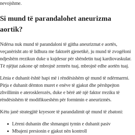
nevojshme.
Si mund të parandalohet aneurizma
aortik?
Ndërsa nuk mund të parandaloni të gjitha aneurizmat e aortës,
veçanërisht ato të lidhura me faktorët gjenetikë, ju mund të zvogëloni
ndjeshëm rrezikun duke u kujdesur për shëndetin tuaj kardiovaskular.
Të njëjtat zakone që mbrojnë zemrën tuaj, mbrojnë edhe aortën tuaj.
Lënia e duhanit është hapi më i rëndësishëm që mund të ndërmarrni.
Pirja e duhanit dëmton muret e enëve të gjakut dhe përshpejton
zhvillimin e aterosklerozës, duke e bërë atë një faktor rreziku të
rëndësishëm të modifikueshëm për formimin e aneurizmës.
Këtu janë strategjitë kryesore të parandalimit që mund të zbatoni:
Lëreni duhanin dhe shmangni tymin e duhanit pasiv
Mbajeni presionin e gjakut nën kontroll