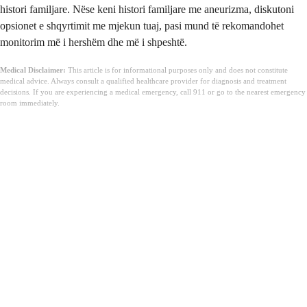
histori familjare. Nëse keni histori familjare me aneurizma, diskutoni
opsionet e shqyrtimit me mjekun tuaj, pasi mund të rekomandohet
monitorim më i hershëm dhe më i shpeshtë.
Medical Disclaimer:
This article is for informational purposes only and does not constitute
medical advice. Always consult a qualified healthcare provider for diagnosis and treatment
decisions. If you are experiencing a medical emergency, call 911 or go to the nearest emergency
room immediately.