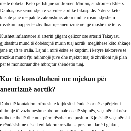
më të dobëta. Këto përfshijnë sindromën Marfan, sindromën Ehlers-
Danlos, ose sëmundjen e valvulës aortikë bikuspide. Ndërsa këto
kushte janë më pak të zakonshme, ato mund të rrisin ndjeshëm
rrezikun tuaj për të zhvilluar një aneurizmë në një moshë më të re.
Kushtet inflamatore si arteriti gjigant qelizor ose arteriti Takayasu
gjithashtu mund të dobësojnë murin tuaj aortik, megjithëse këto shkaqe
janë mjaft të rralla. Lajmi i mirë është se kuptimi i këtyre faktorëve të
rrezikut mund t'ju ndihmojë juve dhe mjekut tuaj të zhvilloni një plan
për të monitoruar dhe mbrojtur shëndetin tuaj.
Kur të konsultoheni me mjekun për
aneurizmë aortik?
Duhet të kontaktoni ofruesin e kujdesit shëndetësor nëse përjetoni
dhimbje të vazhdueshme abdominale ose të shpinës, veçanërisht nëse
ndihet e thellë dhe nuk përmirësohet me pushim. Kjo është veçanërisht
e rëndësishme nëse keni faktorë rreziku si presion i lartë i gjakut,