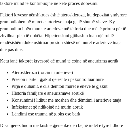
faktorë mund të kontribuojnë në këtë proces dobësimi.
Faktori kryesor nënshkrues është ateroskleroza, ku depozitat yndyrore
grumbullohen në muret e arterieve tuaja gjatë shumë viteve. Ky
grumbullim i bën muret e arterieve më të forta dhe më të prirura për të
zhvilluar pika të dobëta. Hipertensioni gjithashtu luan një rol të
rëndësishëm duke ushtruar presion shtesë në muret e arterieve tuaja
ditë pas dite.
Këtu janë faktorët kryesorë që mund të çojnë në aneurizma aortik:
Ateroskleroza (forcimi i arterieve)
Presion i lartë i gjakut që është i pakontrolluar mirë
Pirja e duhanit, e cila dëmton muret e enëve të gjakut
Historia familjare e aneurizmave aortikë
Konsumimi i lidhur me moshën dhe dëmtimi i arterieve tuaja
Infeksionet që ndikojnë në murin aortik
Lëndimi ose trauma në gjoks ose bark
Disa njerëz lindin me kushte gjenetike që i bëjnë indet e tyre lidhore