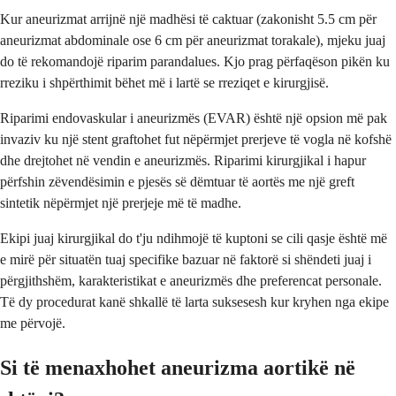
Kur aneurizmat arrijnë një madhësi të caktuar (zakonisht 5.5 cm për
aneurizmat abdominale ose 6 cm për aneurizmat torakale), mjeku juaj
do të rekomandojë riparim parandalues. Kjo prag përfaqëson pikën ku
rreziku i shpërthimit bëhet më i lartë se rreziqet e kirurgjisë.
Riparimi endovaskular i aneurizmës (EVAR) është një opsion më pak
invaziv ku një stent graftohet fut nëpërmjet prerjeve të vogla në kofshë
dhe drejtohet në vendin e aneurizmës. Riparimi kirurgjikal i hapur
përfshin zëvendësimin e pjesës së dëmtuar të aortës me një greft
sintetik nëpërmjet një prerjeje më të madhe.
Ekipi juaj kirurgjikal do t'ju ndihmojë të kuptoni se cili qasje është më
e mirë për situatën tuaj specifike bazuar në faktorë si shëndeti juaj i
përgjithshëm, karakteristikat e aneurizmës dhe preferencat personale.
Të dy procedurat kanë shkallë të larta suksesesh kur kryhen nga ekipe
me përvojë.
Si të menaxhohet aneurizma aortikë në