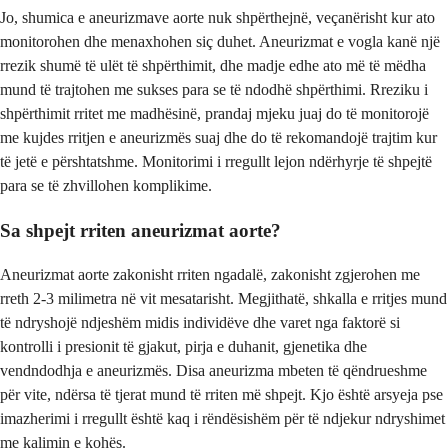
Jo, shumica e aneurizmave aorte nuk shpërthejnë, veçanërisht kur ato
monitorohen dhe menaxhohen siç duhet. Aneurizmat e vogla kanë një
rrezik shumë të ulët të shpërthimit, dhe madje edhe ato më të mëdha
mund të trajtohen me sukses para se të ndodhë shpërthimi. Rreziku i
shpërthimit rritet me madhësinë, prandaj mjeku juaj do të monitorojë
me kujdes rritjen e aneurizmës suaj dhe do të rekomandojë trajtim kur
të jetë e përshtatshme. Monitorimi i rregullt lejon ndërhyrje të shpejtë
para se të zhvillohen komplikime.
Sa shpejt rriten aneurizmat aorte?
Aneurizmat aorte zakonisht rriten ngadalë, zakonisht zgjerohen me
rreth 2-3 milimetra në vit mesatarisht. Megjithatë, shkalla e rritjes mund
të ndryshojë ndjeshëm midis individëve dhe varet nga faktorë si
kontrolli i presionit të gjakut, pirja e duhanit, gjenetika dhe
vendndodhja e aneurizmës. Disa aneurizma mbeten të qëndrueshme
për vite, ndërsa të tjerat mund të rriten më shpejt. Kjo është arsyeja pse
imazherimi i rregullt është kaq i rëndësishëm për të ndjekur ndryshimet
me kalimin e kohës.