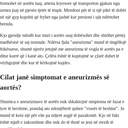
formohet në aortën tuaj, arteria kryesore që transporton gjakun nga
zemra juaj në pjesën tjetër të trupit. Mendoni për të si një pikë të dobët
në një gyp kopshti që fryhet nga jashtë kur presioni i ujit ndërtohet
brenda.
Kjo gjendje ndodh kur muri i aortës suaj dobësohet dhe shtrihet përtej
madhësisë së saj normale. Ndërsa fjala "aneurizma" mund të tingëllojë
frikësuese, shumë njerëz jetojnë me aneurizma të vogla të aortës pa e
ditur kurrë që i kanë ato. Çelësi është të kuptojmë se çfarë duhet të
vëzhgojmë dhe kur të kërkojmë kujdes.
Cilat janë simptomat e aneurizmës së
aortës?
Shumica e aneurizmave të aortës nuk shkaktojnë simptoma në fazat e
tyre të hershme, prandaj ato ndonjëherë quhen "vrasës të heshtur". Ju
mund të keni një për vite pa ndjerë asgjë të pazakontë. Kjo në fakt
është mjaft e zakonshme dhe nuk do të thotë se jeni në rrezik të