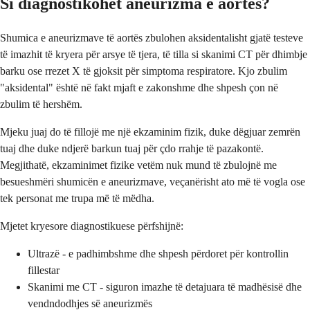
Si diagnostikohet aneurizma e aortës?
Shumica e aneurizmave të aortës zbulohen aksidentalisht gjatë testeve
të imazhit të kryera për arsye të tjera, të tilla si skanimi CT për dhimbje
barku ose rrezet X të gjoksit për simptoma respiratore. Kjo zbulim
"aksidental" është në fakt mjaft e zakonshme dhe shpesh çon në
zbulim të hershëm.
Mjeku juaj do të fillojë me një ekzaminim fizik, duke dëgjuar zemrën
tuaj dhe duke ndjerë barkun tuaj për çdo rrahje të pazakontë.
Megjithatë, ekzaminimet fizike vetëm nuk mund të zbulojnë me
besueshmëri shumicën e aneurizmave, veçanërisht ato më të vogla ose
tek personat me trupa më të mëdha.
Mjetet kryesore diagnostikuese përfshijnë:
Ultrazë - e padhimbshme dhe shpesh përdoret për kontrollin
fillestar
Skanimi me CT - siguron imazhe të detajuara të madhësisë dhe
vendndodhjes së aneurizmës