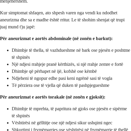
menjëhershëm.
Kur simptomat shfaqen, ato shpesh varen nga vendi ku ndodhet
aneurizma dhe sa e madhe është rritur. Le të shohim shenjat që trupi
juaj mund t'ju japë:
Për aneurizmat e aortës abdominale (në zonën e barkut):
Dhimbje të thella, të vazhdueshme në bark ose pjesën e poshtme
të shpinës
Një ndjesi rrahjeje pranë kërthizës, si një rrahje zemre e fortë
Dhimbje që përhapet në ijë, kofshë ose këmbë
Ndjeheni të ngopur edhe pasi keni ngrënë sasi të vogla
Të përziera ose të vjella që duken të pashpjegueshme
Për aneurizmat e aortës torakale (në zonën e gjoksit):
Dhimbje të mprehta, të papritura në gjoks ose pjesën e sipërme
të shpinës
Vështirësi në gëlltitje ose një ndjesi sikur ushqimi ngec
Shkurtimi i frymëmarrjes ose vështirësi në frymëmarrje të thellë