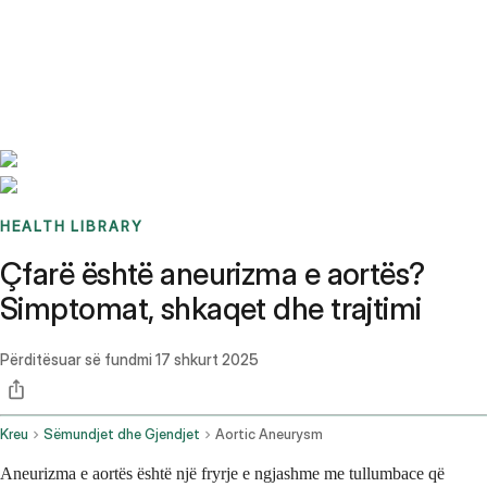
Benchmarks
Stories
FAQ
Sign up / Log in
HEALTH LIBRARY
Çfarë është aneurizma e aortës?
Simptomat, shkaqet dhe trajtimi
Përditësuar së fundmi
17 shkurt 2025
Kreu
Sëmundjet dhe Gjendjet
Aortic Aneurysm
Aneurizma e aortës është një fryrje e ngjashme me tullumbace që