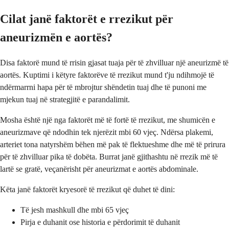
Cilat janë faktorët e rrezikut për
aneurizmën e aortës?
Disa faktorë mund të rrisin gjasat tuaja për të zhvilluar një aneurizmë të
aortës. Kuptimi i këtyre faktorëve të rrezikut mund t'ju ndihmojë të
ndërmarrni hapa për të mbrojtur shëndetin tuaj dhe të punoni me
mjekun tuaj në strategjitë e parandalimit.
Mosha është një nga faktorët më të fortë të rrezikut, me shumicën e
aneurizmave që ndodhin tek njerëzit mbi 60 vjeç. Ndërsa plakemi,
arteriet tona natyrshëm bëhen më pak të flektueshme dhe më të prirura
për të zhvilluar pika të dobëta. Burrat janë gjithashtu në rrezik më të
lartë se gratë, veçanërisht për aneurizmat e aortës abdominale.
Këta janë faktorët kryesorë të rrezikut që duhet të dini:
Të jesh mashkull dhe mbi 65 vjeç
Pirja e duhanit ose historia e përdorimit të duhanit