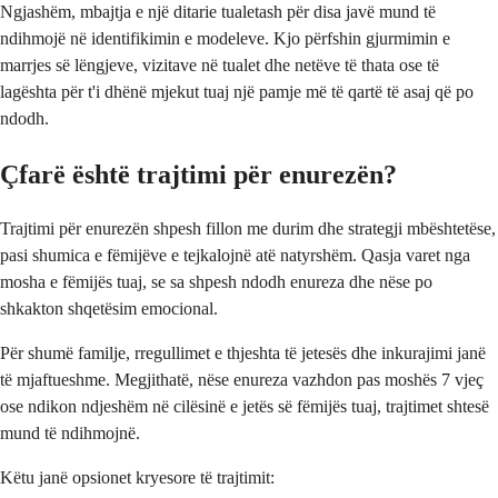
Ngjashëm, mbajtja e një ditarie tualetash për disa javë mund të
ndihmojë në identifikimin e modeleve. Kjo përfshin gjurmimin e
marrjes së lëngjeve, vizitave në tualet dhe netëve të thata ose të
lagështa për t'i dhënë mjekut tuaj një pamje më të qartë të asaj që po
ndodh.
Çfarë është trajtimi për enurezën?
Trajtimi për enurezën shpesh fillon me durim dhe strategji mbështetëse,
pasi shumica e fëmijëve e tejkalojnë atë natyrshëm. Qasja varet nga
mosha e fëmijës tuaj, se sa shpesh ndodh enureza dhe nëse po
shkakton shqetësim emocional.
Për shumë familje, rregullimet e thjeshta të jetesës dhe inkurajimi janë
të mjaftueshme. Megjithatë, nëse enureza vazhdon pas moshës 7 vjeç
ose ndikon ndjeshëm në cilësinë e jetës së fëmijës tuaj, trajtimet shtesë
mund të ndihmojnë.
Këtu janë opsionet kryesore të trajtimit: