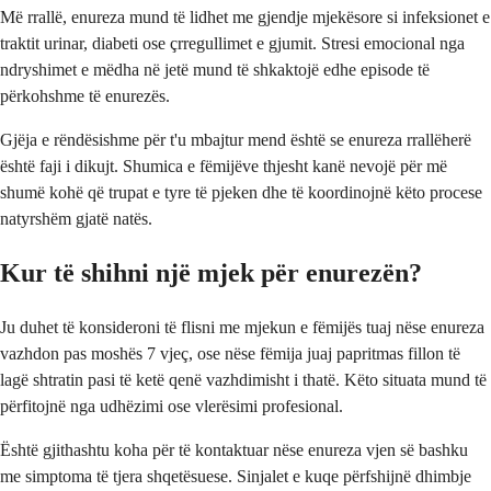
Më rrallë, enureza mund të lidhet me gjendje mjekësore si infeksionet e
traktit urinar, diabeti ose çrregullimet e gjumit. Stresi emocional nga
ndryshimet e mëdha në jetë mund të shkaktojë edhe episode të
përkohshme të enurezës.
Gjëja e rëndësishme për t'u mbajtur mend është se enureza rrallëherë
është faji i dikujt. Shumica e fëmijëve thjesht kanë nevojë për më
shumë kohë që trupat e tyre të pjeken dhe të koordinojnë këto procese
natyrshëm gjatë natës.
Kur të shihni një mjek për enurezën?
Ju duhet të konsideroni të flisni me mjekun e fëmijës tuaj nëse enureza
vazhdon pas moshës 7 vjeç, ose nëse fëmija juaj papritmas fillon të
lagë shtratin pasi të ketë qenë vazhdimisht i thatë. Këto situata mund të
përfitojnë nga udhëzimi ose vlerësimi profesional.
Është gjithashtu koha për të kontaktuar nëse enureza vjen së bashku
me simptoma të tjera shqetësuese. Sinjalet e kuqe përfshijnë dhimbje