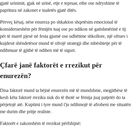
gjatë urinimit, gjak në urinë, etje e tepruar, ethe ose ndryshime të
papritura në zakonet e tualetës gjatë ditës.
Përveç kësaj, nëse enureza po shkakton shqetësim emocional të
konsiderueshëm për fëmijën tuaj ose po ndikon në gatishmërinë e tij
për të marrë pjesë në festa gjumë ose udhëtime shkollore, një ofrues i
kujdesit shëndetësor mund të ofrojë strategji dhe mbështetje për të
ndihmuar të gjithë të ndihen më të sigurt.
Çfarë janë faktorët e rrezikut për
enurezën?
Disa faktorë mund ta bëjnë enurezën më të mundshme, megjithëse të
kesh këta faktorë rreziku nuk do të thotë se fëmija juaj patjetër do ta
përjetojë atë. Kuptimi i tyre mund t'ju ndihmojë të afroheni me situatën
me durim dhe pritje realiste.
Faktorët e zakonshëm të rrezikut përfshijnë: