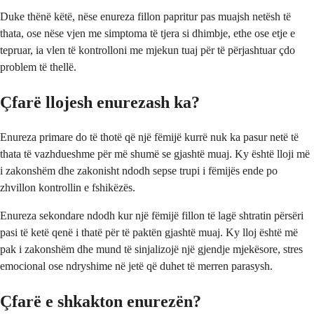
Duke thënë këtë, nëse enureza fillon papritur pas muajsh netësh të
thata, ose nëse vjen me simptoma të tjera si dhimbje, ethe ose etje e
tepruar, ia vlen të kontrolloni me mjekun tuaj për të përjashtuar çdo
problem të thellë.
Çfarë llojesh enurezash ka?
Enureza primare do të thotë që një fëmijë kurrë nuk ka pasur netë të
thata të vazhdueshme për më shumë se gjashtë muaj. Ky është lloji më
i zakonshëm dhe zakonisht ndodh sepse trupi i fëmijës ende po
zhvillon kontrollin e fshikëzës.
Enureza sekondare ndodh kur një fëmijë fillon të lagë shtratin përsëri
pasi të ketë qenë i thatë për të paktën gjashtë muaj. Ky lloj është më
pak i zakonshëm dhe mund të sinjalizojë një gjendje mjekësore, stres
emocional ose ndryshime në jetë që duhet të merren parasysh.
Çfarë e shkakton enurezën?