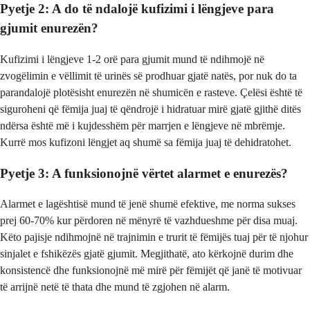
Pyetje 2: A do të ndalojë kufizimi i lëngjeve para
gjumit enurezën?
Kufizimi i lëngjeve 1-2 orë para gjumit mund të ndihmojë në
zvogëlimin e vëllimit të urinës së prodhuar gjatë natës, por nuk do ta
parandalojë plotësisht enurezën në shumicën e rasteve. Çelësi është të
siguroheni që fëmija juaj të qëndrojë i hidratuar mirë gjatë gjithë ditës
ndërsa është më i kujdesshëm për marrjen e lëngjeve në mbrëmje.
Kurrë mos kufizoni lëngjet aq shumë sa fëmija juaj të dehidratohet.
Pyetje 3: A funksionojnë vërtet alarmet e enurezës?
Alarmet e lagështisë mund të jenë shumë efektive, me norma sukses
prej 60-70% kur përdoren në mënyrë të vazhdueshme për disa muaj.
Këto pajisje ndihmojnë në trajnimin e trurit të fëmijës tuaj për të njohur
sinjalet e fshikëzës gjatë gjumit. Megjithatë, ato kërkojnë durim dhe
konsistencë dhe funksionojnë më mirë për fëmijët që janë të motivuar
të arrijnë netë të thata dhe mund të zgjohen në alarm.