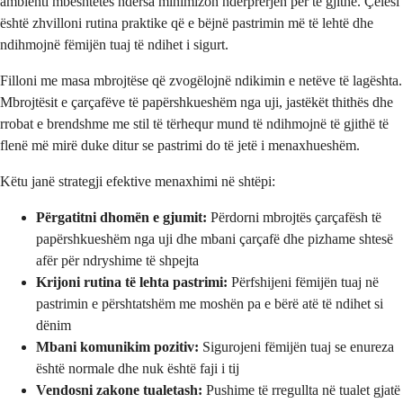
ambienti mbështetës ndërsa minimizon ndërprerjen për të gjithë. Çelësi
është zhvilloni rutina praktike që e bëjnë pastrimin më të lehtë dhe
ndihmojnë fëmijën tuaj të ndihet i sigurt.
Filloni me masa mbrojtëse që zvogëlojnë ndikimin e netëve të lagështa.
Mbrojtësit e çarçafëve të papërshkueshëm nga uji, jastëkët thithës dhe
rrobat e brendshme me stil të tërhequr mund të ndihmojnë të gjithë të
flenë më mirë duke ditur se pastrimi do të jetë i menaxhueshëm.
Këtu janë strategji efektive menaxhimi në shtëpi:
Përgatitni dhomën e gjumit:
Përdorni mbrojtës çarçafësh të
papërshkueshëm nga uji dhe mbani çarçafë dhe pizhame shtesë
afër për ndryshime të shpejta
Krijoni rutina të lehta pastrimi:
Përfshijeni fëmijën tuaj në
pastrimin e përshtatshëm me moshën pa e bërë atë të ndihet si
dënim
Mbani komunikim pozitiv:
Sigurojeni fëmijën tuaj se enureza
është normale dhe nuk është faji i tij
Vendosni zakone tualetash:
Pushime të rregullta në tualet gjatë