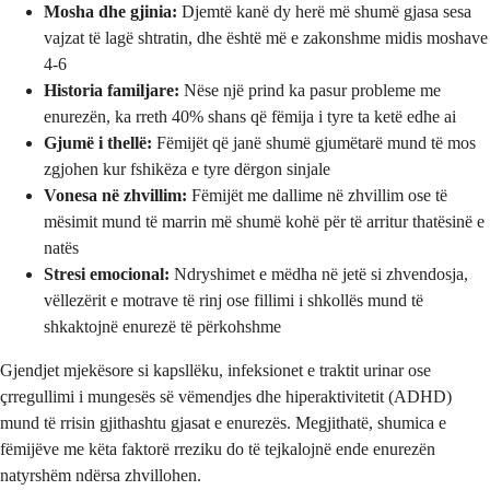
Mosha dhe gjinia:
Djemtë kanë dy herë më shumë gjasa sesa
vajzat të lagë shtratin, dhe është më e zakonshme midis moshave
4-6
Historia familjare:
Nëse një prind ka pasur probleme me
enurezën, ka rreth 40% shans që fëmija i tyre ta ketë edhe ai
Gjumë i thellë:
Fëmijët që janë shumë gjumëtarë mund të mos
zgjohen kur fshikëza e tyre dërgon sinjale
Vonesa në zhvillim:
Fëmijët me dallime në zhvillim ose të
mësimit mund të marrin më shumë kohë për të arritur thatësinë e
natës
Stresi emocional:
Ndryshimet e mëdha në jetë si zhvendosja,
vëllezërit e motrave të rinj ose fillimi i shkollës mund të
shkaktojnë enurezë të përkohshme
Gjendjet mjekësore si kapsllëku, infeksionet e traktit urinar ose
çrregullimi i mungesës së vëmendjes dhe hiperaktivitetit (ADHD)
mund të rrisin gjithashtu gjasat e enurezës. Megjithatë, shumica e
fëmijëve me këta faktorë rreziku do të tejkalojnë ende enurezën
natyrshëm ndërsa zhvillohen.