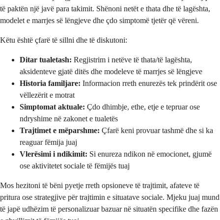
të paktën një javë para takimit. Shënoni netët e thata dhe të lagështa,
modelet e marrjes së lëngjeve dhe çdo simptomë tjetër që vëreni.
Këtu është çfarë të sillni dhe të diskutoni:
Ditar tualetash:
Regjistrim i netëve të thata/të lagështa,
aksidenteve gjatë ditës dhe modeleve të marrjes së lëngjeve
Historia familjare:
Informacion rreth enurezës tek prindërit ose
vëllezërit e motrat
Simptomat aktuale:
Çdo dhimbje, ethe, etje e tepruar ose
ndryshime në zakonet e tualetës
Trajtimet e mëparshme:
Çfarë keni provuar tashmë dhe si ka
reaguar fëmija juaj
Vlerësimi i ndikimit:
Si enureza ndikon në emocionet, gjumë
ose aktivitetet sociale të fëmijës tuaj
Mos hezitoni të bëni pyetje rreth opsioneve të trajtimit, afateve të
pritura ose strategjive për trajtimin e situatave sociale. Mjeku juaj mund
të japë udhëzim të personalizuar bazuar në situatën specifike dhe fazën