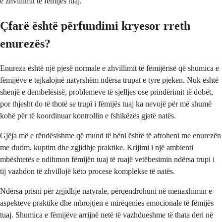
e zhvillimit të fëmijës tuaj.
Çfarë është përfundimi kryesor rreth
enurezës?
Enureza është një pjesë normale e zhvillimit të fëmijërisë që shumica e
fëmijëve e tejkalojnë natyrshëm ndërsa trupat e tyre pjeken. Nuk është
shenjë e dembelësisë, problemeve të sjelljes ose prindërimit të dobët,
por thjesht do të thotë se trupi i fëmijës tuaj ka nevojë për më shumë
kohë për të koordinuar kontrollin e fshikëzës gjatë natës.
Gjëja më e rëndësishme që mund të bëni është të afroheni me enurezën
me durim, kuptim dhe zgjidhje praktike. Krijimi i një ambienti
mbështetës e ndihmon fëmijën tuaj të ruajë vetëbesimin ndërsa trupi i
tij vazhdon të zhvillojë këto procese komplekse të natës.
Ndërsa prisni për zgjidhje natyrale, përqendrohuni në menaxhimin e
aspekteve praktike dhe mbrojtjen e mirëqenies emocionale të fëmijës
tuaj. Shumica e fëmijëve arrijnë netë të vazhdueshme të thata deri në