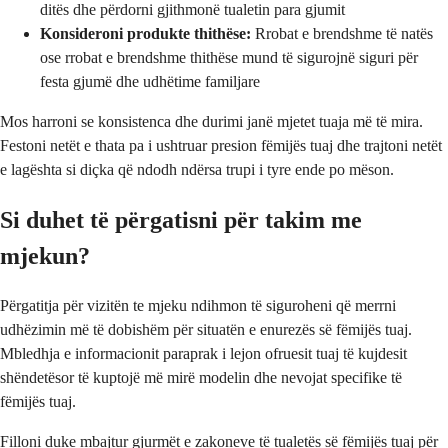
ditës dhe përdorni gjithmonë tualetin para gjumit
Konsideroni produkte thithëse:
Rrobat e brendshme të natës
ose rrobat e brendshme thithëse mund të sigurojnë siguri për
festa gjumë dhe udhëtime familjare
Mos harroni se konsistenca dhe durimi janë mjetet tuaja më të mira.
Festoni netët e thata pa i ushtruar presion fëmijës tuaj dhe trajtoni netët
e lagështa si diçka që ndodh ndërsa trupi i tyre ende po mëson.
Si duhet të përgatisni për takim me
mjekun?
Përgatitja për vizitën te mjeku ndihmon të siguroheni që merrni
udhëzimin më të dobishëm për situatën e enurezës së fëmijës tuaj.
Mbledhja e informacionit paraprak i lejon ofruesit tuaj të kujdesit
shëndetësor të kuptojë më mirë modelin dhe nevojat specifike të
fëmijës tuaj.
Filloni duke mbajtur gjurmët e zakoneve të tualetës së fëmijës tuaj për