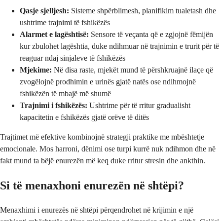
Qasje sjelljesh:
Sisteme shpërblimesh, planifikim tualetash dhe
ushtrime trajnimi të fshikëzës
Alarmet e lagështisë:
Sensore të veçanta që e zgjojnë fëmijën
kur zbulohet lagështia, duke ndihmuar në trajnimin e trurit për të
reaguar ndaj sinjaleve të fshikëzës
Mjekime:
Në disa raste, mjekët mund të përshkruajnë ilaçe që
zvogëlojnë prodhimin e urinës gjatë natës ose ndihmojnë
fshikëzën të mbajë më shumë
Trajnimi i fshikëzës:
Ushtrime për të rritur gradualisht
kapacitetin e fshikëzës gjatë orëve të ditës
Trajtimet më efektive kombinojnë strategji praktike me mbështetje
emocionale. Mos harroni, dënimi ose turpi kurrë nuk ndihmon dhe në
fakt mund ta bëjë enurezën më keq duke rritur stresin dhe ankthin.
Si të menaxhoni enurezën në shtëpi?
Menaxhimi i enurezës në shtëpi përqendrohet në krijimin e një