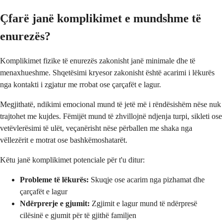
Çfarë janë komplikimet e mundshme të
enurezës?
Komplikimet fizike të enurezës zakonisht janë minimale dhe të
menaxhueshme. Shqetësimi kryesor zakonisht është acarimi i lëkurës
nga kontakti i zgjatur me rrobat ose çarçafët e lagur.
Megjithatë, ndikimi emocional mund të jetë më i rëndësishëm nëse nuk
trajtohet me kujdes. Fëmijët mund të zhvillojnë ndjenja turpi, sikleti ose
vetëvlerësimi të ulët, veçanërisht nëse përballen me shaka nga
vëllezërit e motrat ose bashkëmoshatarët.
Këtu janë komplikimet potenciale për t'u ditur:
Probleme të lëkurës:
Skuqje ose acarim nga pizhamat dhe
çarçafët e lagur
Ndërprerje e gjumit:
Zgjimit e lagur mund të ndërpresë
cilësinë e gjumit për të gjithë familjen