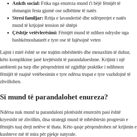
Ankth social:
Frika nga enureza mund t'i bëjë fëmijët të
shmangin festa gjumë ose udhëtime të natës
Stresi familjar:
Rritja e lavanderisë dhe ndërprerjet e natës
mund të krijojnë tension në shtëpi
Çështje vetëvlerësimi:
Fëmijët mund të ndihen ndryshe nga
bashkëmoshatarët e tyre ose të fajësojnë veten
Lajmi i mirë është se me trajtim mbështetës dhe menaxhim të duhur,
këto komplikime janë krejtësisht të parandalueshme. Krijimi i një
ambienti pa turp dhe përqendrimi në zgjidhje praktike i ndihmon
fëmijët të ruajnë vetëbesimin e tyre ndërsa trupat e tyre vazhdojnë të
zhvillohen.
Si mund të parandalohet enureza?
Ndërsa nuk mund ta parandaloni plotësisht enurezën pasi është
kryesisht në zhvillim, disa strategji mund të mbështesin progresin e
fëmijës tuaj drejt netëve të thata. Këto qasje përqendrohen në krijimin e
kushteve më të mira për pjekje natyrale.