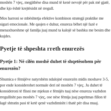
moshën 7 vjeç, megjithëse disa mund të kenë nevojë për pak më gjatë,
dhe kjo është krejtësisht në rregull.
Mos harroni se mbështetja efektive kombinon strategji praktike me
siguri emocionale. Me qasjen e duhur, enureza bëhet një fazë e
menaxhueshme që familja juaj mund ta kalojë së bashku me besim dhe
kujdes.
Pyetje të shpeshta rreth enurezës
Pyetje 1: Në cilën moshë duhet të shqetësohem për
enurezën?
Shumica e fëmijëve natyrshëm ndalojnë enurezën midis moshave 3-5,
por ende konsiderohet normale deri në moshën 7 vjeç. Ju duhet të
konsideroni të flisni me mjekun e fëmijës tuaj nëse enureza vazhdon
rregullisht pas moshës 7 vjeç, ose nëse fëmija juaj papritmas fillon të
lagë shtratin pasi të ketë qenë vazhdimisht i thatë për disa muaj.