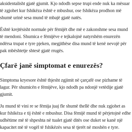
aksidentalisht gjatë gjumit. Kjo ndodh sepse trupi ende nuk ka mësuar
të zgjohet kur fshikëza është e mbushur, ose fshikëza prodhon më
shumë urinë sesa mund të mbajë gjatë natës.
Është krejtësisht normale për fëmijët dhe më e zakonshme sesa mund
të mendoni. Shumica e fëmijëve e tejkalojnë natyrshëm enurezën
ndërsa trupat e tyre pjeken, megjithëse disa mund të kenë nevojë për
pak mbështetje shtesë gjatë rrugës.
Çfarë janë simptomat e enurezës?
Simptoma kryesore është thjesht zgjimit në çarçafë ose pizhame të
lagur. Për shumicën e fëmijëve, kjo ndodh pa ndonjë vetëdije gjatë
gjumit.
Ju mund të vini re se fëmija juaj fle shumë thellë dhe nuk zgjohet as
kur fshikëza e tij është e mbushur. Disa fëmijë mund të përjetojnë edhe
udhëtime më të shpeshta në tualet gjatë ditës ose duket se kanë një
kapacitet më të vogël të fshikëzës sesa të tjerët në moshën e tyre.