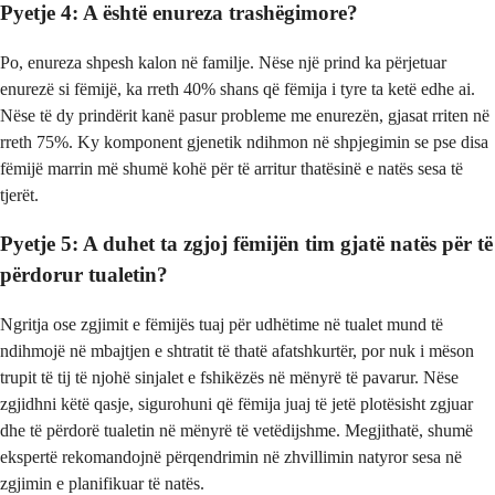
Pyetje 4: A është enureza trashëgimore?
Po, enureza shpesh kalon në familje. Nëse një prind ka përjetuar
enurezë si fëmijë, ka rreth 40% shans që fëmija i tyre ta ketë edhe ai.
Nëse të dy prindërit kanë pasur probleme me enurezën, gjasat rriten në
rreth 75%. Ky komponent gjenetik ndihmon në shpjegimin se pse disa
fëmijë marrin më shumë kohë për të arritur thatësinë e natës sesa të
tjerët.
Pyetje 5: A duhet ta zgjoj fëmijën tim gjatë natës për të
përdorur tualetin?
Ngritja ose zgjimit e fëmijës tuaj për udhëtime në tualet mund të
ndihmojë në mbajtjen e shtratit të thatë afatshkurtër, por nuk i mëson
trupit të tij të njohë sinjalet e fshikëzës në mënyrë të pavarur. Nëse
zgjidhni këtë qasje, sigurohuni që fëmija juaj të jetë plotësisht zgjuar
dhe të përdorë tualetin në mënyrë të vetëdijshme. Megjithatë, shumë
ekspertë rekomandojnë përqendrimin në zhvillimin natyror sesa në
zgjimin e planifikuar të natës.