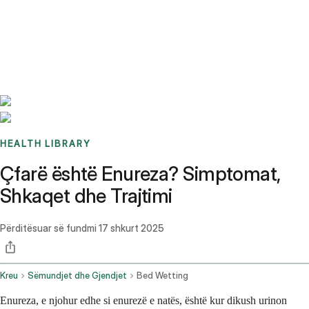
Benchmarks
Stories
FAQ
Sign up / Log in
HEALTH LIBRARY
Çfarë është Enureza? Simptomat,
Shkaqet dhe Trajtimi
Përditësuar së fundmi
17 shkurt 2025
Kreu
Sëmundjet dhe Gjendjet
Bed Wetting
Enureza, e njohur edhe si enurezë e natës, është kur dikush urinon