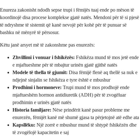
Enureza zakonisht ndodh sepse trupi i fëmijës tuaj ende po mëson të
koordinojë disa procese komplekse gjatë natës. Mendoni për të si pjesë
të ndryshme të sistemit që kanë nevojë për kohë për të punuar së
bashku në mënyrë të përsosur.
Këtu janë arsyet më të zakonshme pas enurezës:
Zhvillimi i vonuar i fshikëzës:
Fshikëza mund të mos jetë ende
e mjaftueshme për të mbajtur urinën gjatë gjithë natës
Modele të thella të gjumit:
Disa fëmijë flenë aq thellë sa nuk e
ndjejnë sinjalin se fshikëza e tyre është e mbushur
Prodhimi i hormoneve:
Trupi mund të mos prodhojë ende
mjaftueshëm hormon antidiuretik (ADH) për të zvogëluar
prodhimin e urinës gjatë natës
Historia familjare:
Nëse prindërit kanë pasur probleme me
enurezën, fëmijët kanë më shumë gjasa ta përjetojnë atë edhe ata
Kapsllëku:
Një zorrë e mbushur mund të shtypë fshikëzën dhe
të zvogëlojë kapacitetin e saj