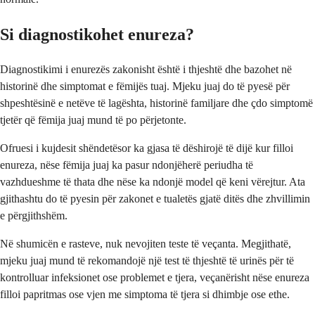
Si diagnostikohet enureza?
Diagnostikimi i enurezës zakonisht është i thjeshtë dhe bazohet në
historinë dhe simptomat e fëmijës tuaj. Mjeku juaj do të pyesë për
shpeshtësinë e netëve të lagështa, historinë familjare dhe çdo simptomë
tjetër që fëmija juaj mund të po përjetonte.
Ofruesi i kujdesit shëndetësor ka gjasa të dëshirojë të dijë kur filloi
enureza, nëse fëmija juaj ka pasur ndonjëherë periudha të
vazhdueshme të thata dhe nëse ka ndonjë model që keni vërejtur. Ata
gjithashtu do të pyesin për zakonet e tualetës gjatë ditës dhe zhvillimin
e përgjithshëm.
Në shumicën e rasteve, nuk nevojiten teste të veçanta. Megjithatë,
mjeku juaj mund të rekomandojë një test të thjeshtë të urinës për të
kontrolluar infeksionet ose problemet e tjera, veçanërisht nëse enureza
filloi papritmas ose vjen me simptoma të tjera si dhimbje ose ethe.