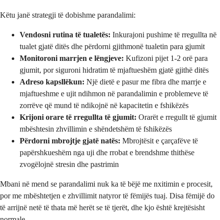
Këtu janë strategji të dobishme parandalimi:
Vendosni rutina të tualetës:
Inkurajoni pushime të rregullta në
tualet gjatë ditës dhe përdorni gjithmonë tualetin para gjumit
Monitoroni marrjen e lëngjeve:
Kufizoni pijet 1-2 orë para
gjumit, por siguroni hidratim të mjaftueshëm gjatë gjithë ditës
Adreso kapsllëkun:
Një dietë e pasur me fibra dhe marrje e
mjaftueshme e ujit ndihmon në parandalimin e problemeve të
zorrëve që mund të ndikojnë në kapacitetin e fshikëzës
Krijoni orare të rregullta të gjumit:
Orarët e rregullt të gjumit
mbështesin zhvillimin e shëndetshëm të fshikëzës
Përdorni mbrojtje gjatë natës:
Mbrojtësit e çarçafëve të
papërshkueshëm nga uji dhe rrobat e brendshme thithëse
zvogëlojnë stresin dhe pastrimin
Mbani në mend se parandalimi nuk ka të bëjë me nxitimin e procesit,
por me mbështetjen e zhvillimit natyror të fëmijës tuaj. Disa fëmijë do
të arrijnë netë të thata më herët se të tjerët, dhe kjo është krejtësisht
normale.