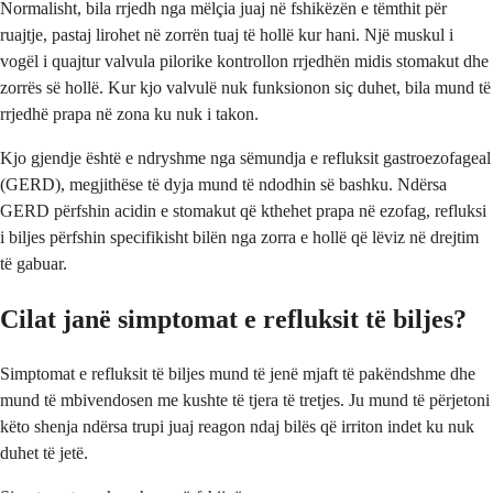
Normalisht, bila rrjedh nga mëlçia juaj në fshikëzën e tëmthit për
ruajtje, pastaj lirohet në zorrën tuaj të hollë kur hani. Një muskul i
vogël i quajtur valvula pilorike kontrollon rrjedhën midis stomakut dhe
zorrës së hollë. Kur kjo valvulë nuk funksionon siç duhet, bila mund të
rrjedhë prapa në zona ku nuk i takon.
Kjo gjendje është e ndryshme nga sëmundja e refluksit gastroezofageal
(GERD), megjithëse të dyja mund të ndodhin së bashku. Ndërsa
GERD përfshin acidin e stomakut që kthehet prapa në ezofag, refluksi
i biljes përfshin specifikisht bilën nga zorra e hollë që lëviz në drejtim
të gabuar.
Cilat janë simptomat e refluksit të biljes?
Simptomat e refluksit të biljes mund të jenë mjaft të pakëndshme dhe
mund të mbivendosen me kushte të tjera të tretjes. Ju mund të përjetoni
këto shenja ndërsa trupi juaj reagon ndaj bilës që irriton indet ku nuk
duhet të jetë.