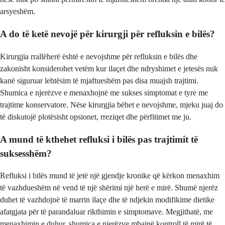
arsyeshëm.
A do të ketë nevojë për kirurgji për refluksin e bilës?
Kirurgjia rrallëherë është e nevojshme për refluksin e bilës dhe
zakonisht konsiderohet vetëm kur ilaçet dhe ndryshimet e jetesës nuk
kanë siguruar lehtësim të mjaftueshëm pas disa muajsh trajtimi.
Shumica e njerëzve e menaxhojnë me sukses simptomat e tyre me
trajtime konservatore. Nëse kirurgjia bëhet e nevojshme, mjeku juaj do
të diskutojë plotësisht opsionet, rreziqet dhe përfitimet me ju.
A mund të kthehet refluksi i bilës pas trajtimit të
suksesshëm?
Refluksi i bilës mund të jetë një gjendje kronike që kërkon menaxhim
të vazhdueshëm në vend të një shërimi një herë e mirë. Shumë njerëz
duhet të vazhdojnë të marrin ilaçe dhe të ndjekin modifikime dietike
afatgjata për të parandaluar rikthimin e simptomave. Megjithatë, me
menaxhimin e duhur, shumica e njerëzve mbajnë kontroll të mirë të