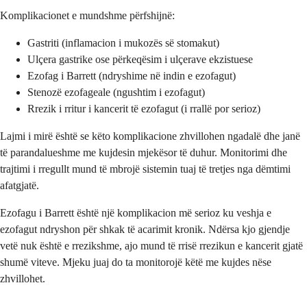
Komplikacionet e mundshme përfshijnë:
Gastriti (inflamacion i mukozës së stomakut)
Ulçera gastrike ose përkeqësim i ulçerave ekzistuese
Ezofag i Barrett (ndryshime në indin e ezofagut)
Stenozë ezofageale (ngushtim i ezofagut)
Rrezik i rritur i kancerit të ezofagut (i rrallë por serioz)
Lajmi i mirë është se këto komplikacione zhvillohen ngadalë dhe janë
të parandalueshme me kujdesin mjekësor të duhur. Monitorimi dhe
trajtimi i rregullt mund të mbrojë sistemin tuaj të tretjes nga dëmtimi
afatgjatë.
Ezofagu i Barrett është një komplikacion më serioz ku veshja e
ezofagut ndryshon për shkak të acarimit kronik. Ndërsa kjo gjendje
vetë nuk është e rrezikshme, ajo mund të rrisë rrezikun e kancerit gjatë
shumë viteve. Mjeku juaj do ta monitorojë këtë me kujdes nëse
zhvillohet.