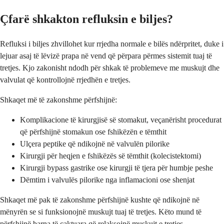
Çfarë shkakton refluksin e biljes?
Refluksi i biljes zhvillohet kur rrjedha normale e bilës ndërpritet, duke i
lejuar asaj të lëvizë prapa në vend që përpara përmes sistemit tuaj të
tretjes. Kjo zakonisht ndodh për shkak të problemeve me muskujt dhe
valvulat që kontrollojnë rrjedhën e tretjes.
Shkaqet më të zakonshme përfshijnë:
Komplikacione të kirurgjisë së stomakut, veçanërisht procedurat
që përfshijnë stomakun ose fshikëzën e tëmthit
Ulçera peptike që ndikojnë në valvulën pilorike
Kirurgji për heqjen e fshikëzës së tëmthit (kolecistektomi)
Kirurgji bypass gastrike ose kirurgji të tjera për humbje peshe
Dëmtim i valvulës pilorike nga inflamacioni ose shenjat
Shkaqet më pak të zakonshme përfshijnë kushte që ndikojnë në
mënyrën se si funksionojnë muskujt tuaj të tretjes. Këto mund të
përfshijnë barna të caktuara që relaksojnë muskujt e tretjes,