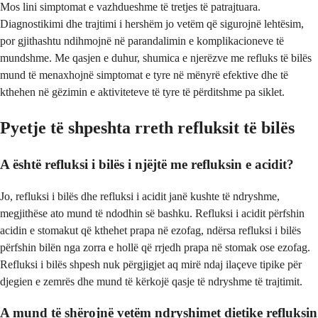
Mos lini simptomat e vazhdueshme të tretjes të patrajtuara.
Diagnostikimi dhe trajtimi i hershëm jo vetëm që sigurojnë lehtësim,
por gjithashtu ndihmojnë në parandalimin e komplikacioneve të
mundshme. Me qasjen e duhur, shumica e njerëzve me refluks të bilës
mund të menaxhojnë simptomat e tyre në mënyrë efektive dhe të
kthehen në gëzimin e aktiviteteve të tyre të përditshme pa siklet.
Pyetje të shpeshta rreth refluksit të bilës
A është refluksi i bilës i njëjtë me refluksin e acidit?
Jo, refluksi i bilës dhe refluksi i acidit janë kushte të ndryshme,
megjithëse ato mund të ndodhin së bashku. Refluksi i acidit përfshin
acidin e stomakut që kthehet prapa në ezofag, ndërsa refluksi i bilës
përfshin bilën nga zorra e hollë që rrjedh prapa në stomak ose ezofag.
Refluksi i bilës shpesh nuk përgjigjet aq mirë ndaj ilaçeve tipike për
djegien e zemrës dhe mund të kërkojë qasje të ndryshme të trajtimit.
A mund të shërojnë vetëm ndryshimet dietike refluksin