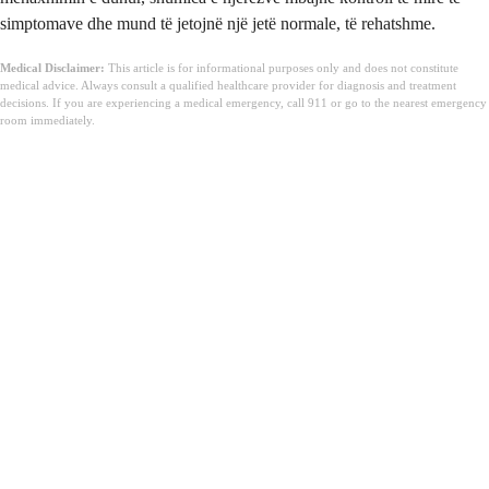
simptomave dhe mund të jetojnë një jetë normale, të rehatshme.
Medical Disclaimer:
This article is for informational purposes only and does not constitute
medical advice. Always consult a qualified healthcare provider for diagnosis and treatment
decisions. If you are experiencing a medical emergency, call 911 or go to the nearest emergency
room immediately.