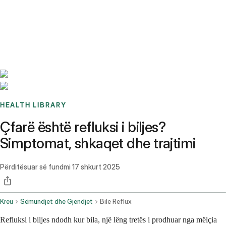
Benchmarks
Stories
FAQ
Sign up / Log in
HEALTH LIBRARY
Çfarë është refluksi i biljes?
Simptomat, shkaqet dhe trajtimi
Përditësuar së fundmi
17 shkurt 2025
Kreu
Sëmundjet dhe Gjendjet
Bile Reflux
Refluksi i biljes ndodh kur bila, një lëng tretës i prodhuar nga mëlçia