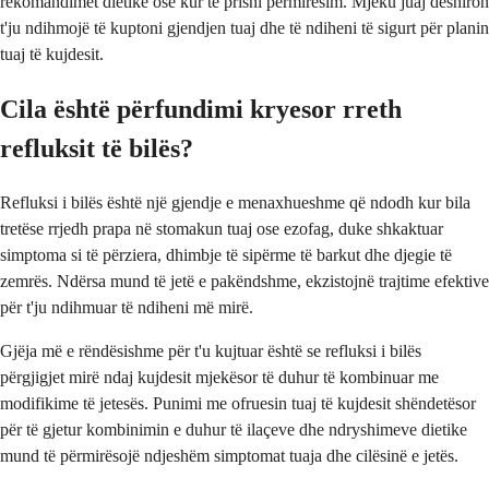
rekomandimet dietike ose kur të prisni përmirësim. Mjeku juaj dëshiron
t'ju ndihmojë të kuptoni gjendjen tuaj dhe të ndiheni të sigurt për planin
tuaj të kujdesit.
Cila është përfundimi kryesor rreth
refluksit të bilës?
Refluksi i bilës është një gjendje e menaxhueshme që ndodh kur bila
tretëse rrjedh prapa në stomakun tuaj ose ezofag, duke shkaktuar
simptoma si të përziera, dhimbje të sipërme të barkut dhe djegie të
zemrës. Ndërsa mund të jetë e pakëndshme, ekzistojnë trajtime efektive
për t'ju ndihmuar të ndiheni më mirë.
Gjëja më e rëndësishme për t'u kujtuar është se refluksi i bilës
përgjigjet mirë ndaj kujdesit mjekësor të duhur të kombinuar me
modifikime të jetesës. Punimi me ofruesin tuaj të kujdesit shëndetësor
për të gjetur kombinimin e duhur të ilaçeve dhe ndryshimeve dietike
mund të përmirësojë ndjeshëm simptomat tuaja dhe cilësinë e jetës.