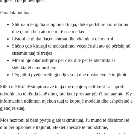
kujdesin që ju nevojitet.
Para takimit tuaj:
Shkruani të gjitha simptomat tuaja, duke përfshirë kur ndodhin
dhe çfarë i bën ato më mirë ose më keq
Listoni të gjitha ilaçet, shtesat dhe vitaminat që merrni
Shëno çdo kirurgji të mëparshme, veçanërisht ato që përfshijnë
sistemin tuaj të tretjes
Mbani një ditar ushqimi për disa ditë për të identifikuar
shkaktarët e mundshëm
Përgatitni pyetje rreth gjendjes suaj dhe opsioneve të trajtimit
Sillni një listë të simptomave tuaja me detaje specifike si sa shpesh
ndodhin, sa të rënda janë dhe çfarë keni provuar për t'i trajtuar ato. Ky
informacion ndihmon mjekun tuaj të kuptojë modelin dhe ashpërsinë e
gjendjes suaj.
Mos hezitoni të bëni pyetje gjatë takimit tuaj. Ju mund të dëshironi të
dini për opsionet e trajtimit, efektet anësore të mundshme,