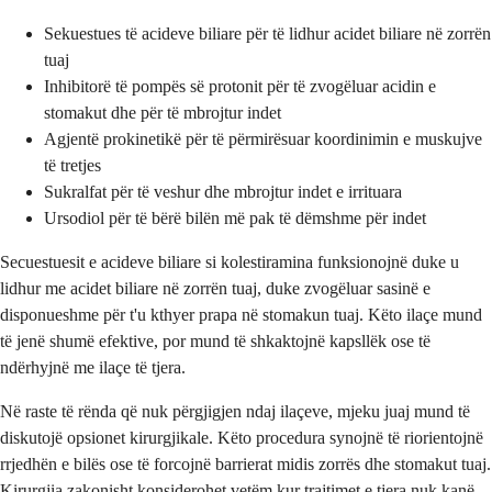
Sekuestues të acideve biliare për të lidhur acidet biliare në zorrën
tuaj
Inhibitorë të pompës së protonit për të zvogëluar acidin e
stomakut dhe për të mbrojtur indet
Agjentë prokinetikë për të përmirësuar koordinimin e muskujve
të tretjes
Sukralfat për të veshur dhe mbrojtur indet e irrituara
Ursodiol për të bërë bilën më pak të dëmshme për indet
Secuestuesit e acideve biliare si kolestiramina funksionojnë duke u
lidhur me acidet biliare në zorrën tuaj, duke zvogëluar sasinë e
disponueshme për t'u kthyer prapa në stomakun tuaj. Këto ilaçe mund
të jenë shumë efektive, por mund të shkaktojnë kapsllëk ose të
ndërhyjnë me ilaçe të tjera.
Në raste të rënda që nuk përgjigjen ndaj ilaçeve, mjeku juaj mund të
diskutojë opsionet kirurgjikale. Këto procedura synojnë të riorientojnë
rrjedhën e bilës ose të forcojnë barrierat midis zorrës dhe stomakut tuaj.
Kirurgjia zakonisht konsiderohet vetëm kur trajtimet e tjera nuk kanë