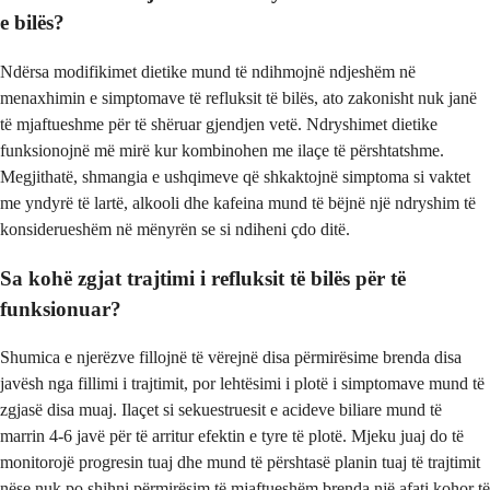
e bilës?
Ndërsa modifikimet dietike mund të ndihmojnë ndjeshëm në
menaxhimin e simptomave të refluksit të bilës, ato zakonisht nuk janë
të mjaftueshme për të shëruar gjendjen vetë. Ndryshimet dietike
funksionojnë më mirë kur kombinohen me ilaçe të përshtatshme.
Megjithatë, shmangia e ushqimeve që shkaktojnë simptoma si vaktet
me yndyrë të lartë, alkooli dhe kafeina mund të bëjnë një ndryshim të
konsiderueshëm në mënyrën se si ndiheni çdo ditë.
Sa kohë zgjat trajtimi i refluksit të bilës për të
funksionuar?
Shumica e njerëzve fillojnë të vërejnë disa përmirësime brenda disa
javësh nga fillimi i trajtimit, por lehtësimi i plotë i simptomave mund të
zgjasë disa muaj. Ilaçet si sekuestruesit e acideve biliare mund të
marrin 4-6 javë për të arritur efektin e tyre të plotë. Mjeku juaj do të
monitorojë progresin tuaj dhe mund të përshtasë planin tuaj të trajtimit
nëse nuk po shihni përmirësim të mjaftueshëm brenda një afati kohor të