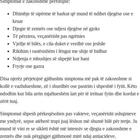
Simptomat e zakonshme përfshijnë:
Dhimbje të sipërme të barkut që mund të ndihet djegëse ose e
kruar
Djegie të zemrës ose ndjesi djegëse në gjoks
Të përziera, veçanërisht pas ngrënies
Vjellje të bilës, e cila duket e verdhë ose jeshile
Rikthim i rastësishëm i lëngut me shije të hidhur
Ndjenja e mbushjes së shpejtë kur hani
Fryrje ose gazra
Disa njerëz përjetojnë gjithashtu simptoma më pak të zakonshme si
kollë e vazhdueshme, zë i shurdhër ose pastrim i shpeshtë i fytit. Këto
ndodhin kur bila arrin mjaftueshëm lart për të irrituar fytin dhe kordat e
zërit tuaj.
Simptomat shpesh përkeqësohen pas vakteve, veçanërisht ushqimeve
me yndyrë, sepse atëherë trupi juaj lëshon më shumë bilë për tretje. Ju
mund të vini re se sikleti është më intensiv se djegia e zakonshme e
zemrës dhe nuk përgjigjet gjithmonë mirë ndaj antiacideve.