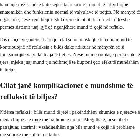
kanë një rrezik më të lartë sepse këto kirurgji mund të ndryshojnë
anatomikën dhe funksionin normal të valvulave të tretjes. Në mënyrë të
ngjashme, nëse keni hequr fshikëzën e tëmthit, bila rrjedh ndryshe
përmes sistemit tuaj, gjë që nganjëherë mund të çojë në refluks.
Disa ilaçe, veçanërisht ato që relaksojnë muskujt e lëmuar, mund të
kontribuojnë në refluksin e bilës duke ndikuar në mënyrën se si
funksionojnë valvulat tuaja të tretjes. Nëse po merrni ilaçe për kushte të
tjera, mjeku juaj mund t'ju ndihmojë të kuptoni çdo efekt të mundshëm
të tretjes.
Cilat janë komplikacionet e mundshme të
refluksit të biljes?
Ndërsa refluksi i bilës mund të jetë i pakëndshëm, shumica e njerëzve e
menaxhojnë atë mirë me trajtimin e duhur. Megjithatë, nëse lihet i
patrajtuar, acarimi i vazhdueshëm nga bila mund të çojë në probleme
më serioze me kalimin e kohës.