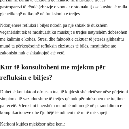
gastroparezi të rëndë (zbrazje e vonuar e stomakut) ose kushte të rralla
gjenetike që ndikojnë në funksionin e tretjes.
Ndonjëherë refluksi i biljes ndodh pa një shkak të dukshëm,
veçanërisht tek të moshuarit ku muskujt e tretjes natyrshëm dobësohen
me kalimin e kohës. Stresi dhe faktorët e caktuar të jetesës gjithashtu
mund ta përkeqësojnë refluksin ekzistues të bilës, megjithëse ato
zakonisht nuk e shkaktojnë atë vetë.
Kur të konsultoheni me mjekun për
refluksin e biljes?
Duhet të kontaktoni ofruesin tuaj të kujdesit shëndetësor nëse përjetoni
simptoma të vazhdueshme të tretjes që nuk përmirësohen me trajtime
pa recetë. Vlerësimi i hershëm mund të ndihmojë në parandalimin e
komplikacioneve dhe t'ju bëjë të ndiheni më mirë më shpejt.
Kërkoni kujdes mjekësor nëse keni: