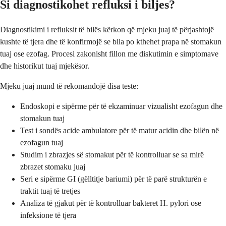
Si diagnostikohet refluksi i biljes?
Diagnostikimi i refluksit të bilës kërkon që mjeku juaj të përjashtojë
kushte të tjera dhe të konfirmojë se bila po kthehet prapa në stomakun
tuaj ose ezofag. Procesi zakonisht fillon me diskutimin e simptomave
dhe historikut tuaj mjekësor.
Mjeku juaj mund të rekomandojë disa teste:
Endoskopi e sipërme për të ekzaminuar vizualisht ezofagun dhe
stomakun tuaj
Test i sondës acide ambulatore për të matur acidin dhe bilën në
ezofagun tuaj
Studim i zbrazjes së stomakut për të kontrolluar se sa mirë
zbrazet stomaku juaj
Seri e sipërme GI (gëlltitje bariumi) për të parë strukturën e
traktit tuaj të tretjes
Analiza të gjakut për të kontrolluar bakteret H. pylori ose
infeksione të tjera