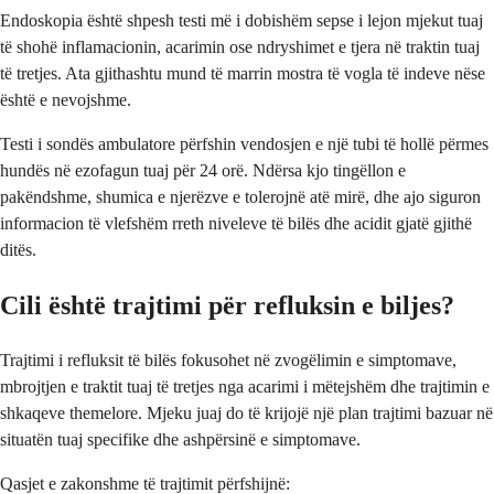
Endoskopia është shpesh testi më i dobishëm sepse i lejon mjekut tuaj
të shohë inflamacionin, acarimin ose ndryshimet e tjera në traktin tuaj
të tretjes. Ata gjithashtu mund të marrin mostra të vogla të indeve nëse
është e nevojshme.
Testi i sondës ambulatore përfshin vendosjen e një tubi të hollë përmes
hundës në ezofagun tuaj për 24 orë. Ndërsa kjo tingëllon e
pakëndshme, shumica e njerëzve e tolerojnë atë mirë, dhe ajo siguron
informacion të vlefshëm rreth niveleve të bilës dhe acidit gjatë gjithë
ditës.
Cili është trajtimi për refluksin e biljes?
Trajtimi i refluksit të bilës fokusohet në zvogëlimin e simptomave,
mbrojtjen e traktit tuaj të tretjes nga acarimi i mëtejshëm dhe trajtimin e
shkaqeve themelore. Mjeku juaj do të krijojë një plan trajtimi bazuar në
situatën tuaj specifike dhe ashpërsinë e simptomave.
Qasjet e zakonshme të trajtimit përfshijnë: