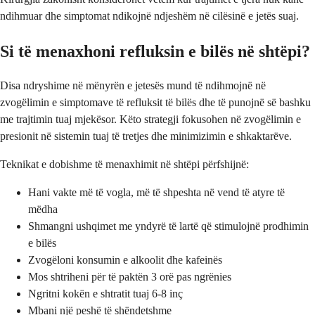
ndihmuar dhe simptomat ndikojnë ndjeshëm në cilësinë e jetës suaj.
Si të menaxhoni refluksin e bilës në shtëpi?
Disa ndryshime në mënyrën e jetesës mund të ndihmojnë në
zvogëlimin e simptomave të refluksit të bilës dhe të punojnë së bashku
me trajtimin tuaj mjekësor. Këto strategji fokusohen në zvogëlimin e
presionit në sistemin tuaj të tretjes dhe minimizimin e shkaktarëve.
Teknikat e dobishme të menaxhimit në shtëpi përfshijnë:
Hani vakte më të vogla, më të shpeshta në vend të atyre të
mëdha
Shmangni ushqimet me yndyrë të lartë që stimulojnë prodhimin
e bilës
Zvogëloni konsumin e alkoolit dhe kafeinës
Mos shtriheni për të paktën 3 orë pas ngrënies
Ngritni kokën e shtratit tuaj 6-8 inç
Mbani një peshë të shëndetshme