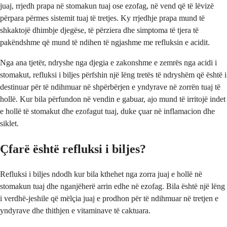
juaj, rrjedh prapa në stomakun tuaj ose ezofag, në vend që të lëvizë
përpara përmes sistemit tuaj të tretjes. Ky rrjedhje prapa mund të
shkaktojë dhimbje djegëse, të përziera dhe simptoma të tjera të
pakëndshme që mund të ndihen të ngjashme me refluksin e acidit.
Nga ana tjetër, ndryshe nga djegia e zakonshme e zemrës nga acidi i
stomakut, refluksi i biljes përfshin një lëng tretës të ndryshëm që është i
destinuar për të ndihmuar në shpërbërjen e yndyrave në zorrën tuaj të
hollë. Kur bila përfundon në vendin e gabuar, ajo mund të irritojë indet
e hollë të stomakut dhe ezofagut tuaj, duke çuar në inflamacion dhe
siklet.
Çfarë është refluksi i biljes?
Refluksi i biljes ndodh kur bila kthehet nga zorra juaj e hollë në
stomakun tuaj dhe nganjëherë arrin edhe në ezofag. Bila është një lëng
i verdhë-jeshile që mëlçia juaj e prodhon për të ndihmuar në tretjen e
yndyrave dhe thithjen e vitaminave të caktuara.