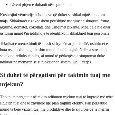
Lëreni pirjen e duhanit nëse pini duhan
Kushtojini vëmendje ushqimeve që duket se shkaktojnë simptomat
tuaja. Shkaktarët e zakonshëm përfshijnë ushqimet e skuqura, frutat
agrume, domatet, çokollata dhe ushqimet pikante. Mbajtja e një ditar
ushqimi mund t'ju ndihmojë të identifikoni shkaktarët tuaj personalë.
Teknikat e menaxhimit të stresit si frymëmarrja e thellë, ushtrimet e
buta ose meditimi gjithashtu mund të ndihmojnë. Ndërsa stresi nuk
shkakton refluks të bilës, ai mund të përkeqësojë simptomat duke
ndikuar në mënyrën se si funksionon sistemi juaj i tretjes.
Si duhet të përgatisni për takimin tuaj me
mjekun?
Të vini të përgatitur në takim ndihmon mjekun tuaj të kuptojë më mirë
situatën tuaj dhe të zhvillojë një plan trajtimi efektiv. Pak përgatitje
mund ta bëjë vizitën tuaj më produktive dhe të sigurojë që të merrni