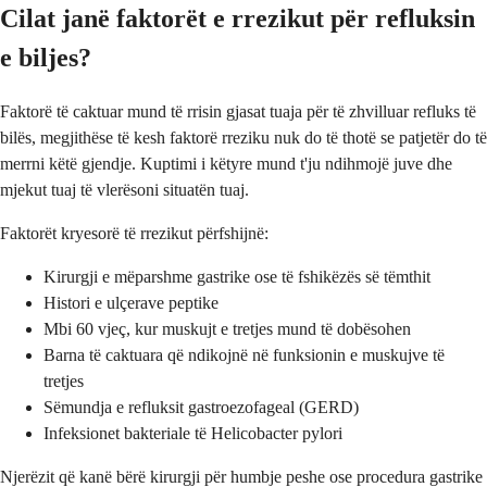
Cilat janë faktorët e rrezikut për refluksin
e biljes?
Faktorë të caktuar mund të rrisin gjasat tuaja për të zhvilluar refluks të
bilës, megjithëse të kesh faktorë rreziku nuk do të thotë se patjetër do të
merrni këtë gjendje. Kuptimi i këtyre mund t'ju ndihmojë juve dhe
mjekut tuaj të vlerësoni situatën tuaj.
Faktorët kryesorë të rrezikut përfshijnë:
Kirurgji e mëparshme gastrike ose të fshikëzës së tëmthit
Histori e ulçerave peptike
Mbi 60 vjeç, kur muskujt e tretjes mund të dobësohen
Barna të caktuara që ndikojnë në funksionin e muskujve të
tretjes
Sëmundja e refluksit gastroezofageal (GERD)
Infeksionet bakteriale të Helicobacter pylori
Njerëzit që kanë bërë kirurgji për humbje peshe ose procedura gastrike