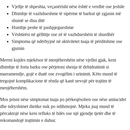
Vjellje të shpeshta, veçanërisht nëse është e verdhë ose jeshile
Dhimbje të vazhdueshme të sipërme të barkut që zgjasin më
shumë se disa ditë
Humbje peshe të pashpjegueshme
Vështirësi në gëlltitje ose zë të vazhdueshëm të shurdhër
Simptoma që ndërhyjnë në aktivitetet tuaja të përditshme ose
gjumin
Merrni kujdes mjekësor të menjëhershëm nëse vjellni gjak, keni
dhimbje të forta barku ose përjetoni shenja të dehidratimit si
marramendje, gojë e thatë ose zvogëlim i urinimit. Këto mund të
tregojnë komplikacione të rënda që kanë nevojë për trajtim të
menjëhershëm.
Mos prisni nëse simptomat tuaja po përkeqësohen ose nëse antiacidet
dhe ndryshimet dietike nuk po ndihmojnë. Mjeku juaj mund të
përcaktojë nëse keni refluks të bilës ose një gjendje tjetër dhe të
rekomandojë trajtimin e duhur.