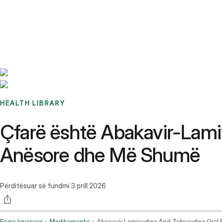
Benchmarks
Stories
FAQ
Sign up / Log in
HEALTH LIBRARY
Çfarë është Abakavir-Lami
Anësore dhe Më Shumë
Përditësuar së fundmi
3 prill 2026
Faqja kryesore
Medikamente
Abacavir Lamivudine And Zidovudine Oral