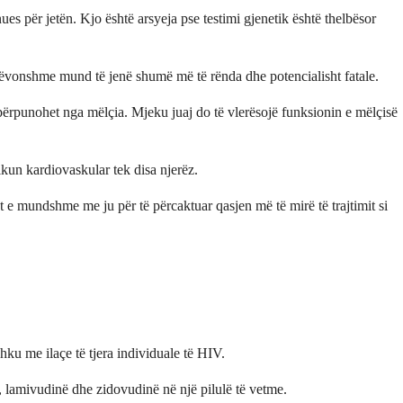
s për jetën. Kjo është arsyeja pse testimi gjenetik është thelbësor
 mëvonshme mund të jenë shumë më të rënda dhe potencialisht fatale.
 përpunohet nga mëlçia. Mjeku juaj do të vlerësojë funksionin e mëlçisë
ikun kardiovaskular tek disa njerëz.
t e mundshme me ju për të përcaktuar qasjen më të mirë të trajtimit si
u me ilaçe të tjera individuale të HIV.
lamivudinë dhe zidovudinë në një pilulë të vetme.