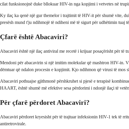
cilat funksionojnë duke bllokuar HIV-in nga kopjimi i vetvetes në trupin
Ky ilaç ka qenë një gur themelor i trajtimit të HIV-it për shumë vite, du
presësh mund t'ju ndihmojë të ndiheni më të sigurt për udhëtimin tuaj të 
Çfarë është Abacaviri?
Abacaviri është një ilaç antiviral me recetë i krijuar posaçërisht për të
Mendoni për abacavirin si një imitim molekular që mashtron HIV-in. Viru
dëmtuar që ndalon procesin e kopjimit. Kjo ndihmon që virusi të mos s
Abacaviri pothuajse gjithmonë përshkruhet si pjesë e terapisë kombinues
HAART, është shumë më efektive sesa përdorimi i ndonjë ilaçi të vetë
Për çfarë përdoret Abacaviri?
Abacaviri përdoret kryesisht për të trajtuar infeksionin HIV-1 tek të rri
antiretrovirale.