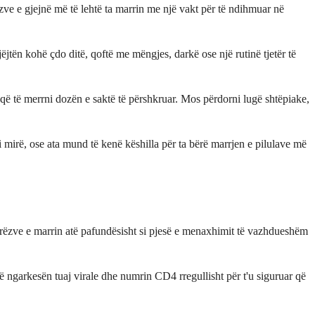
zve e gjejnë më të lehtë ta marrin me një vakt për të ndihmuar në
jtën kohë çdo ditë, qoftë me mëngjes, darkë ose një rutinë tjetër të
r që të merrni dozën e saktë të përshkruar. Mos përdorni lugë shtëpiake,
 i mirë, ose ata mund të kenë këshilla për ta bërë marrjen e pilulave më
njerëzve e marrin atë pafundësisht si pjesë e menaxhimit të vazhdueshëm
ë ngarkesën tuaj virale dhe numrin CD4 rregullisht për t'u siguruar që