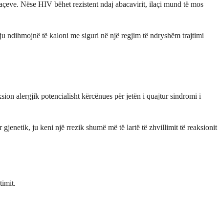
ilaçeve. Nëse HIV bëhet rezistent ndaj abacavirit, ilaçi mund të mos
'ju ndihmojnë të kaloni me siguri në një regjim të ndryshëm trajtimi
sion alergjik potencialisht kërcënues për jetën i quajtur sindromi i
jenetik, ju keni një rrezik shumë më të lartë të zhvillimit të reaksionit
timit.