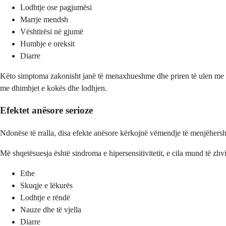
Lodhtje ose pagjumësi
Marrje mendsh
Vështirësi në gjumë
Humbje e oreksit
Diarre
Këto simptoma zakonisht janë të menaxhueshme dhe priren të ulen me k
me dhimbjet e kokës dhe lodhjen.
Efektet anësore serioze
Ndonëse të rralla, disa efekte anësore kërkojnë vëmendje të menjëhers
Më shqetësuesja është sindroma e hipersensitivitetit, e cila mund të zhvi
Ethe
Skuqje e lëkurës
Lodhtje e rëndë
Nauze dhe të vjella
Diarre