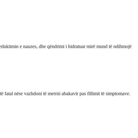
duktimin e nauzes, dhe qëndrimi i hidratuar mirë mund të ndihmojë
etë fatal nëse vazhdoni të merrni abakavir pas fillimit të simptomave.