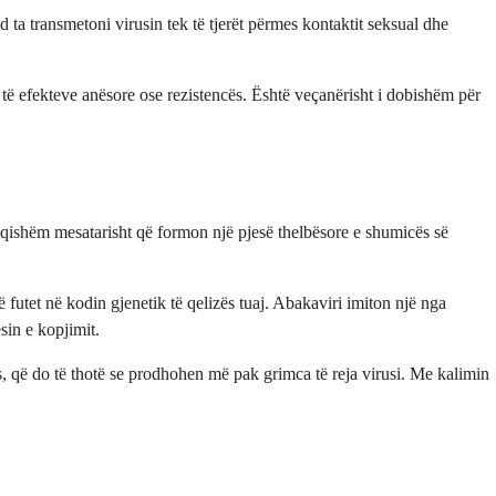
 ta transmetoni virusin tek të tjerët përmes kontaktit seksual dhe
 të efekteve anësore ose rezistencës. Është veçanërisht i dobishëm për
fuqishëm mesatarisht që formon një pjesë thelbësore e shumicës së
 futet në kodin gjenetik të qelizës tuaj. Abakaviri imiton një nga
sin e kopjimit.
es, që do të thotë se prodhohen më pak grimca të reja virusi. Me kalimin