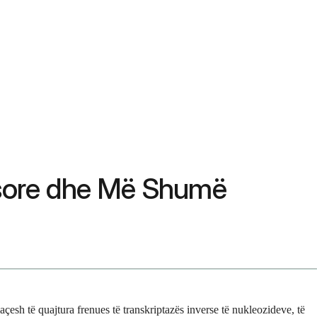
nësore dhe Më Shumë
çesh të quajtura frenues të transkriptazës inverse të nukleozideve, të