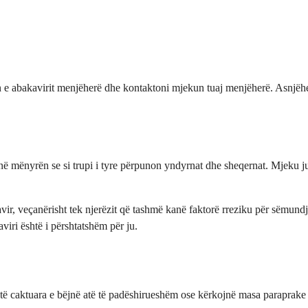
 abakavirit menjëherë dhe kontaktoni mjekun tuaj menjëherë. Asnjëherë 
në mënyrën se si trupi i tyre përpunon yndyrnat dhe sheqernat. Mjeku ju
avir, veçanërisht tek njerëzit që tashmë kanë faktorë rreziku për sëmundj
viri është i përshtatshëm për ju.
a të caktuara e bëjnë atë të padëshirueshëm ose kërkojnë masa paraprake 