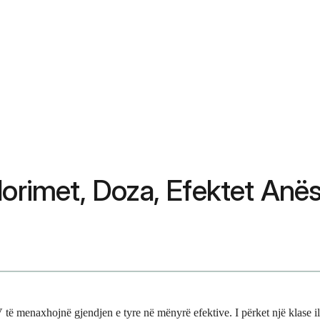
rdorimet, Doza, Efektet A
 të menaxhojnë gjendjen e tyre në mënyrë efektive. I përket një klase ila