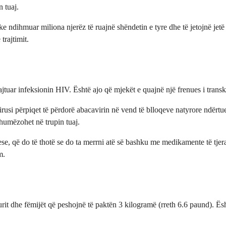
 tuaj.
ke ndihmuar miliona njerëz të ruajnë shëndetin e tyre dhe të jetojnë jetë
trajtimit.
 trajtuar infeksionin HIV. Është ajo që mjekët e quajnë një frenues i tra
si përpiqet të përdorë abacavirin në vend të blloqeve natyrore ndërtuese
humëzohet në trupin tuaj.
e, që do të thotë se do ta merrni atë së bashku me medikamente të tjera 
m.
turit dhe fëmijët që peshojnë të paktën 3 kilogramë (rreth 6.6 paund). Ës