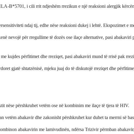
-B*5701, i cili rrit ndjeshëm rrezikun e një reaksioni alergjik kërcënue
sensitiviteti ndaj tij, edhe nëse reaksioni dukej i lehtë. Ekspozimet e
në nevojë për rregullime të dozës ose ilaçe alternative, pasi abakaviri
me kujdes përfitimet dhe rreziqet, pasi abakaviri mund të rrisë pak rrez
ret gjatë shtatzënisë, mjeku juaj do të diskutojë rreziqet dhe përfitime
tit nëse përshkruhet vetëm ose në kombinim me ilaçe të tjera të HIV.
 vetëm abakavir dhe zakonisht përshkruhet kur duhet ta merrni së bashk
mbinon abakavirin me lamivudinën, ndërsa Trizivir përmban abakavir, 