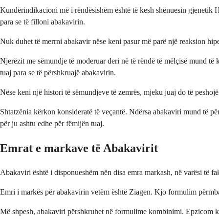
Kundërindikacioni më i rëndësishëm është të kesh shënuesin gjenetik HLA
para se të filloni abakavirin.
Nuk duhet të merrni abakavir nëse keni pasur më parë një reaksion hiper
Njerëzit me sëmundje të moderuar deri në të rëndë të mëlçisë mund të ke
tuaj para se të përshkruajë abakavirin.
Nëse keni një histori të sëmundjeve të zemrës, mjeku juaj do të peshojë 
Shtatzënia kërkon konsideratë të veçantë. Ndërsa abakaviri mund të përdo
për ju ashtu edhe për fëmijën tuaj.
Emrat e markave të Abakavirit
Abakaviri është i disponueshëm nën disa emra markash, në varësi të fak
Emri i markës për abakavirin vetëm është Ziagen. Kjo formulim përmban
Më shpesh, abakaviri përshkruhet në formulime kombinimi. Epzicom ko