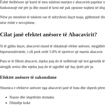
Është thelbësore që kurrë të mos ndaloni marrjen e abacavirit papritur o
funksionojë më për ju dhe mund të keni më pak opsione trajtimi në dis
Nëse po mendoni të ndaloni ose të ndryshoni ilaçet tuaja, gjithmonë dis
nëse është e nevojshme.
Cilat janë efektet anësore të Abacavirit?
Si të gjitha ilaçet, abacaviri mund të shkaktojë efekte anësore, megjithë
hipersensitivitetit, i cili prek rreth 5-8% të njerëzve që marrin abacavir.
Para se të filloni abacavir, mjeku juaj do të urdhërojë një test gjenetik
alergjik serioz dhe mjeku juaj do të zgjedhë një ilaç tjetër për ju.
Efektet anësore të zakonshme
Shumica e efekteve anësore nga abacaviri janë të buta dhe shpesh përmirë
Nauze dhe shqetësim stomaku
Dhimbje koke