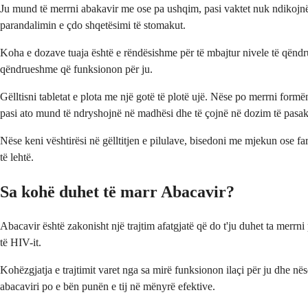
Ju mund të merrni abakavir me ose pa ushqim, pasi vaktet nuk ndikojnë 
parandalimin e çdo shqetësimi të stomakut.
Koha e dozave tuaja është e rëndësishme për të mbajtur nivele të qëndru
qëndrueshme që funksionon për ju.
Gëlltisni tabletat e plota me një gotë të plotë ujë. Nëse po merrni form
pasi ato mund të ndryshojnë në madhësi dhe të çojnë në dozim të pasak
Nëse keni vështirësi në gëlltitjen e pilulave, bisedoni me mjekun ose fa
të lehtë.
Sa kohë duhet të marr Abacavir?
Abacavir është zakonisht një trajtim afatgjatë që do t'ju duhet ta merr
të HIV-it.
Kohëzgjatja e trajtimit varet nga sa mirë funksionon ilaçi për ju dhe në
abacaviri po e bën punën e tij në mënyrë efektive.