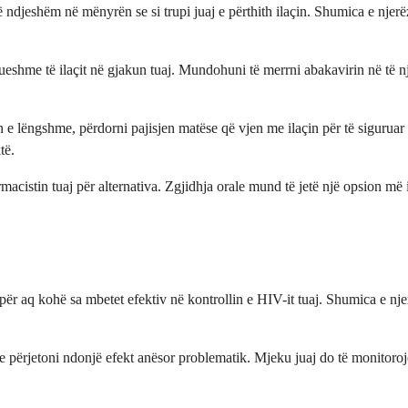
ndjeshëm në mënyrën se si trupi juaj e përthith ilaçin. Shumica e njerë
eshme të ilaçit në gjakun tuaj. Mundohuni të merrni abakavirin në të një
ën e lëngshme, përdorni pajisjen matëse që vjen me ilaçin për të sigurua
të.
rmacistin tuaj për alternativa. Zgjidhja orale mund të jetë një opsion më
ni për aq kohë sa mbetet efektiv në kontrollin e HIV-it tuaj. Shumica e 
se përjetoni ndonjë efekt anësor problematik. Mjeku juaj do të monitoroj