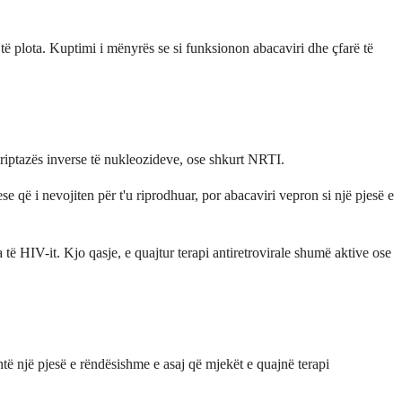
 të plota. Kuptimi i mënyrës se si funksionon abacaviri dhe çfarë të
nskriptazës inverse të nukleozideve, ose shkurt NRTI.
 që i nevojiten për t'u riprodhuar, por abacaviri vepron si një pjesë e
të HIV-it. Kjo qasje, e quajtur terapi antiretrovirale shumë aktive ose
htë një pjesë e rëndësishme e asaj që mjekët e quajnë terapi