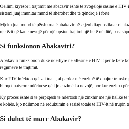
Qëllimi kryesor i trajtimit me abacavir është të zvogëlojë sasinë e HIV
sistemi juaj imunitar mund të shërohet dhe të qëndrojë i fortë.
Mjeku juaj mund të përshkruajë abakavir nëse jeni diagnostikuar rishtaz
njerëzit që kanë nevojë për një opsion trajtimi një herë në ditë, pasi s
Si funksionon Abakaviri?
Abakaviri funksionon duke ndërhyrë në aftësinë e HIV-it për të bërë kop
regjimeve të trajtimit.
Kur HIV infekton qelizat tuaja, ai përdor një enzimë të quajtur transkri
blloqet natyrore ndërtuese që kjo enzimë ka nevojë, por kur enzima për
Ky proces është si të përpiqesh të ndërtosh një zinxhir me një hallkë të
e kohës, kjo ndihmon në reduktimin e sasisë totale të HIV-it në trupin tu
Si duhet të marr Abakavir?