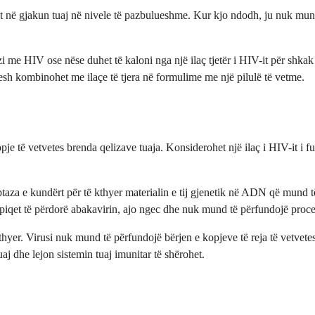
-it në gjakun tuaj në nivele të pazbulueshme. Kur kjo ndodh, ju nuk mund
i me HIV ose nëse duhet të kaloni nga një ilaç tjetër i HIV-it për shkak
hpesh kombinohet me ilaçe të tjera në formulime me një pilulë të vetme.
je të vetvetes brenda qelizave tuaja. Konsiderohet një ilaç i HIV-it i 
ptaza e kundërt për të kthyer materialin e tij gjenetik në ADN që mund të
piqet të përdorë abakavirin, ajo ngec dhe nuk mund të përfundojë proce
 thyer. Virusi nuk mund të përfundojë bërjen e kopjeve të reja të vetvet
aj dhe lejon sistemin tuaj imunitar të shërohet.