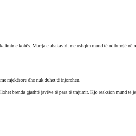
alimin e kohës. Marrja e abakavirit me ushqim mund të ndihmojë në re
hme mjekësore dhe nuk duhet të injorohen.
llohet brenda gjashtë javëve të para të trajtimit. Kjo reaksion mund të j