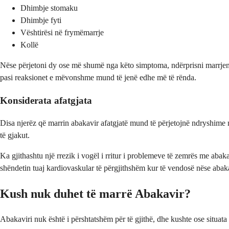
Dhimbje stomaku
Dhimbje fyti
Vështirësi në frymëmarrje
Kollë
Nëse përjetoni dy ose më shumë nga këto simptoma, ndërprisni marrjen e
pasi reaksionet e mëvonshme mund të jenë edhe më të rënda.
Konsiderata afatgjata
Disa njerëz që marrin abakavir afatgjatë mund të përjetojnë ndryshime 
të gjakut.
Ka gjithashtu një rrezik i vogël i rritur i problemeve të zemrës me abak
shëndetin tuaj kardiovaskular të përgjithshëm kur të vendosë nëse abaka
Kush nuk duhet të marrë Abakavir?
Abakaviri nuk është i përshtatshëm për të gjithë, dhe kushte ose situat