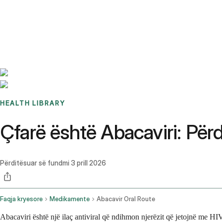
Benchmarks
Stories
FAQ
Sign up / Log in
HEALTH LIBRARY
Çfarë është Abacaviri: Pë
Përditësuar së fundmi
3 prill 2026
Faqja kryesore
Medikamente
Abacavir Oral Route
Abacaviri është një ilaç antiviral që ndihmon njerëzit që jetojnë me HIV