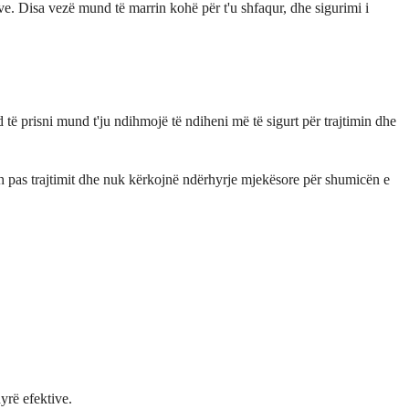
e. Disa vezë mund të marrin kohë për t'u shfaqur, dhe sigurimi i
 të prisni mund t'ju ndihmojë të ndiheni më të sigurt për trajtimin dhe
sh pas trajtimit dhe nuk kërkojnë ndërhyrje mjekësore për shumicën e
yrë efektive.