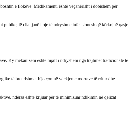
 boshtin e flokëve. Medikamenti është veçanërisht i dobishëm për
 pubike, të cilat janë lloje të ndryshme infeksionesh që kërkojnë qasje
ave. Ky mekanizëm është mjaft i ndryshëm nga trajtimet tradicionale të
ogjike të brendshme. Kjo çon në vdekjen e morrave të rritur dhe
ktive, ndërsa është krijuar për të minimizuar ndikimin në qelizat