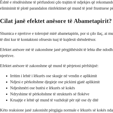
Është e rëndësishme të përfundoni çdo trajtim të ndjekjes që rekomand
eliminimit të plotë parandalon riinfektimet që mund të jenë frustruese për
Cilat janë efektet anësore të Abametapirit?
Shumica e njerëzve e tolerojnë mirë abametapirin, por si çdo ilaç, ai mu
të dini kur të kontaktoni ofruesin tuaj të kujdesit shëndetësor.
Efektet anësore më të zakonshme janë përgjithësisht të lehta dhe ndodh
njerëzve.
Efektet anësore të zakonshme që mund të përjetoni përfshijnë:
Irritim i lehtë i lëkurës ose skuqje në vendin e aplikimit
Ndjesi e përkohshme djegieje ose pickimi gjatë aplikimit
Ndjeshmëri ose butësi e lëkurës së kokës
Ndryshime të përkohshme të strukturës së flokëve
Kruajtje e lehtë që mund të vazhdojë për një ose dy ditë
Këto reaksione janë zakonisht përgjigja normale e lëkurës së kokës nda