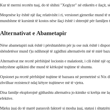
Kur të merrni recetën tuaj, do të shihni "Xeglyze" në etiketën e ilaçit, 
Meqenëse ky është një ilaç relativisht i ri, versionet gjenerike mund t
mundshme të kursimit të kostos nëse ilaçi është i shtrenjtë për familjen t
Alternativat e Abametapir
Nëse abametapiri nuk është i përshtatshëm për ju ose nuk është i dispon
shëndetësor mund t'ju ndihmojë të zgjidhni alternativën më të mirë bazu
Alternativat me recetë përfshijnë locionin e malationit, i cili është një 
ndryshme aplikimi dhe mund të kërkojnë trajtime të shumta.
Opsionet pa recetë përfshijnë trajtime të bazuara në permetrinë si Nix
zhvilluar rezistencë ndaj këtyre trajtimeve më të vjetra.
Disa familje eksplorojnë gjithashtu alternativa jo-kimike si krehja m
efektive.
Mjeku juaj do të marrë parasysh faktorë si mosha juaj, statusi i shtatzën