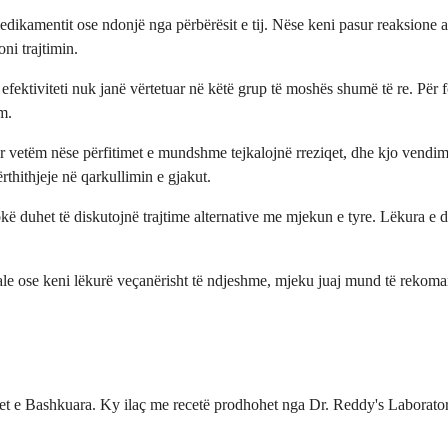
edikamentit ose ndonjë nga përbërësit e tij. Nëse keni pasur reaksione a
oni trajtimin.
fektiviteti nuk janë vërtetuar në këtë grup të moshës shumë të re. Për 
im.
r vetëm nëse përfitimet e mundshme tejkalojnë rreziqet, dhe kjo vendim 
rthithjeje në qarkullimin e gjakut.
kokë duhet të diskutojnë trajtime alternative me mjekun e tyre. Lëkura 
kale ose keni lëkurë veçanërisht të ndjeshme, mjeku juaj mund të rekomand
 e Bashkuara. Ky ilaç me recetë prodhohet nga Dr. Reddy's Laboratori