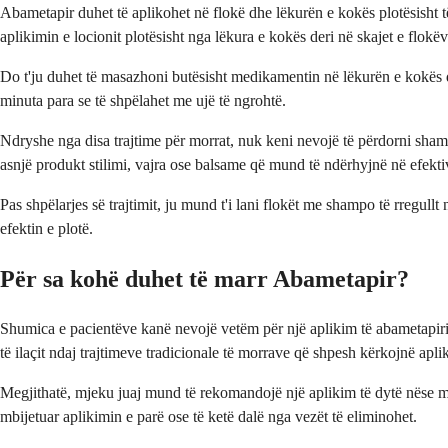
Abametapir duhet të aplikohet në flokë dhe lëkurën e kokës plotësisht të
aplikimin e locionit plotësisht nga lëkura e kokës deri në skajet e flokëv
Do t'ju duhet të masazhoni butësisht medikamentin në lëkurën e kokës dhe
minuta para se të shpëlahet me ujë të ngrohtë.
Ndryshe nga disa trajtime për morrat, nuk keni nevojë të përdorni shampo
asnjë produkt stilimi, vajra ose balsame që mund të ndërhyjnë në efektivi
Pas shpëlarjes së trajtimit, ju mund t'i lani flokët me shampo të rregull
efektin e plotë.
Për sa kohë duhet të marr Abametapir?
Shumica e pacientëve kanë nevojë vetëm për një aplikim të abametapirit
të ilaçit ndaj trajtimeve tradicionale të morrave që shpesh kërkojnë apli
Megjithatë, mjeku juaj mund të rekomandojë një aplikim të dytë nëse morr
mbijetuar aplikimin e parë ose të ketë dalë nga vezët të eliminohet.