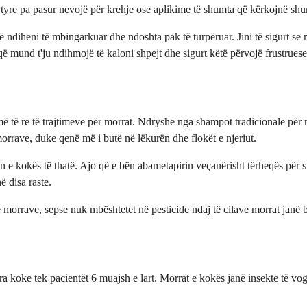
 tyre pa pasur nevojë për krehje ose aplikime të shumta që kërkojnë shum
ë ndiheni të mbingarkuar dhe ndoshta pak të turpëruar. Jini të sigurt se
ë mund t'ju ndihmojë të kaloni shpejt dhe sigurt këtë përvojë frustruese
 më të re të trajtimeve për morrat. Ndryshe nga shampot tradicionale pë
rrave, duke qenë më i butë në lëkurën dhe flokët e njeriut.
ën e kokës të thatë. Ajo që e bën abametapirin veçanërisht tërheqës për 
 disa raste.
morrave, sepse nuk mbështetet në pesticide ndaj të cilave morrat janë bë
ra koke tek pacientët 6 muajsh e lart. Morrat e kokës janë insekte të vo