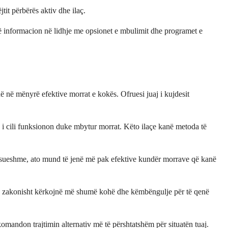
tit përbërës aktiv dhe ilaç.
ojë informacion në lidhje me opsionet e mbulimit dhe programet e
ë në mënyrë efektive morrat e kokës. Ofruesi juaj i kujdesit
lik, i cili funksionon duke mbytur morrat. Këto ilaçe kanë metoda të
ksesueshme, ato mund të jenë më pak efektive kundër morrave që kanë
oda zakonisht kërkojnë më shumë kohë dhe këmbëngulje për të qenë
komandon trajtimin alternativ më të përshtatshëm për situatën tuaj.