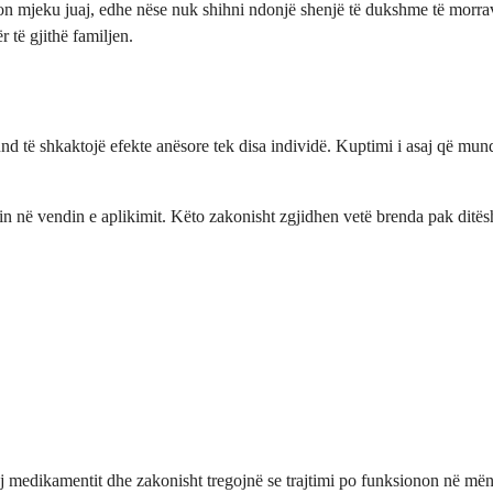
on mjeku juaj, edhe nëse nuk shihni ndonjë shenjë të dukshme të morrav
 të gjithë familjen.
nd të shkaktojë efekte anësore tek disa individë. Kuptimi i asaj që mund
in në vendin e aplikimit. Këto zakonisht zgjidhen vetë brenda pak ditë
j medikamentit dhe zakonisht tregojnë se trajtimi po funksionon në mën