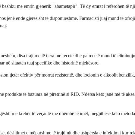
së bashku me emrin gjenerik "abametapir". Të dy emrat i referohen të njëj
ë mos jenë ende gjerësisht të disponueshme. Farmacisti juaj mund të ofr
uaj.
ueshëm, disa trajtime të tjera me recetë dhe pa recetë mund të eliminojn
ar në situatën tuaj specifike dhe historinë mjekësore.
opsion tjetër efektiv për morrat rezistentë, dhe locionin e alkoolit benzi
 dhe produkte të bazuara në piretrinë si RID. Ndërsa këto janë më të a
e lagështi me krehër të veçantë me dhëmbë të imët, megjithëse këto met
isë, dështimet e mëparshme të trajtimit dhe ashpërsia e infektimit kur re