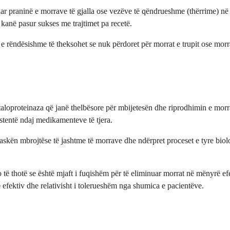
ar praninë e morrave të gjalla ose vezëve të qëndrueshme (thërrime) në
 kanë pasur sukses me trajtimet pa recetë.
rëndësishme të theksohet se nuk përdoret për morrat e trupit ose morrat
loproteinaza që janë thelbësore për mbijetesën dhe riprodhimin e morr
stentë ndaj medikamenteve të tjera.
skën mbrojtëse të jashtme të morrave dhe ndërpret proceset e tyre biol
të thotë se është mjaft i fuqishëm për të eliminuar morrat në mënyrë efe
 efektiv dhe relativisht i tolerueshëm nga shumica e pacientëve.