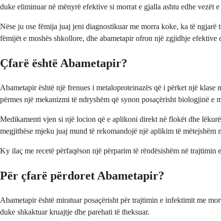
duke eliminuar në mënyrë efektive si morrat e gjalla ashtu edhe vezët e
Nëse ju ose fëmija juaj jeni diagnostikuar me morra koke, ka të ngjarë t
fëmijët e moshës shkollore, dhe abametapir ofron një zgjidhje efektive q
Çfarë është Abametapir?
Abametapir është një frenues i metaloproteinazës që i përket një klase
përmes një mekanizmi të ndryshëm që synon posaçërisht biologjinë e mo
Medikamenti vjen si një locion që e aplikoni direkt në flokët dhe lëkur
megjithëse mjeku juaj mund të rekomandojë një aplikim të mëtejshëm në
Ky ilaç me recetë përfaqëson një përparim të rëndësishëm në trajtimin e 
Për çfarë përdoret Abametapir?
Abametapir është miratuar posaçërisht për trajtimin e infektimit me mor
duke shkaktuar kruajtje dhe parehati të theksuar.