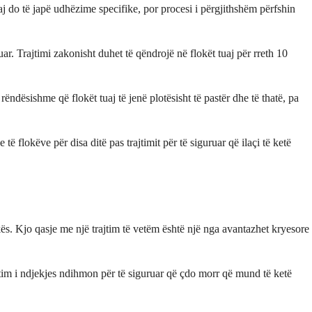
aj do të japë udhëzime specifike, por procesi i përgjithshëm përfshin
ar. Trajtimi zakonisht duhet të qëndrojë në flokët tuaj për rreth 10
ndësishme që flokët tuaj të jenë plotësisht të pastër dhe të thatë, pa
 flokëve për disa ditë pas trajtimit për të siguruar që ilaçi të ketë
ës. Kjo qasje me një trajtim të vetëm është një nga avantazhet kryesore
ajtim i ndjekjes ndihmon për të siguruar që çdo morr që mund të ketë