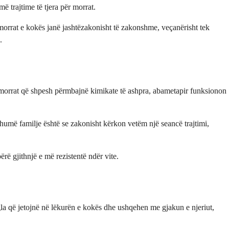
ë trajtime të tjera për morrat.
 morrat e kokës janë jashtëzakonisht të zakonshme, veçanërisht tek
.
r morrat që shpesh përmbajnë kimikate të ashpra, abametapir funksionon
shumë familje është se zakonisht kërkon vetëm një seancë trajtimi,
rë gjithnjë e më rezistentë ndër vite.
gla që jetojnë në lëkurën e kokës dhe ushqehen me gjakun e njeriut,