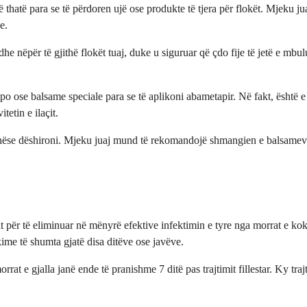
 thatë para se të përdoren ujë ose produkte të tjera për flokët. Mjeku ju
e.
 nëpër të gjithë flokët tuaj, duke u siguruar që çdo fije të jetë e mbulu
 ose balsame speciale para se të aplikoni abametapir. Në fakt, është e rë
tetin e ilaçit.
t nëse dëshironi. Mjeku juaj mund të rekomandojë shmangien e balsameve të
 për të eliminuar në mënyrë efektive infektimin e tyre nga morrat e kok
kime të shumta gjatë disa ditëve ose javëve.
at e gjalla janë ende të pranishme 7 ditë pas trajtimit fillestar. Ky tr