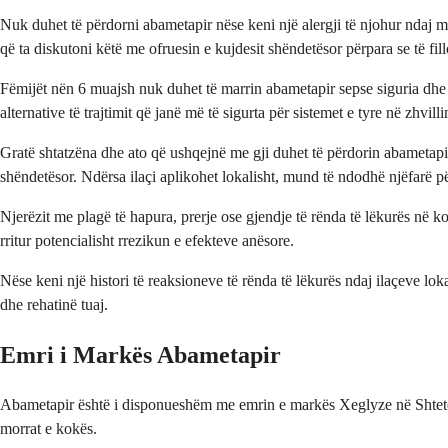
Nuk duhet të përdorni abametapir nëse keni një alergji të njohur ndaj m
që ta diskutoni këtë me ofruesin e kujdesit shëndetësor përpara se të fill
Fëmijët nën 6 muajsh nuk duhet të marrin abametapir sepse siguria dhe e
alternative të trajtimit që janë më të sigurta për sistemet e tyre në zhvill
Gratë shtatzëna dhe ato që ushqejnë me gji duhet të përdorin abametapi
shëndetësor. Ndërsa ilaçi aplikohet lokalisht, mund të ndodhë njëfarë pë
Njerëzit me plagë të hapura, prerje ose gjendje të rënda të lëkurës në 
rritur potencialisht rrezikun e efekteve anësore.
Nëse keni një histori të reaksioneve të rënda të lëkurës ndaj ilaçeve lo
dhe rehatinë tuaj.
Emri i Markës Abametapir
Abametapir është i disponueshëm me emrin e markës Xeglyze në Shtetet
morrat e kokës.