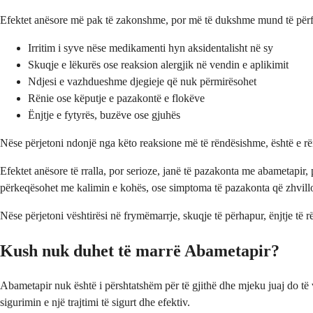
Efektet anësore më pak të zakonshme, por më të dukshme mund të përf
Irritim i syve nëse medikamenti hyn aksidentalisht në sy
Skuqje e lëkurës ose reaksion alergjik në vendin e aplikimit
Ndjesi e vazhdueshme djegieje që nuk përmirësohet
Rënie ose këputje e pazakontë e flokëve
Ënjtje e fytyrës, buzëve ose gjuhës
Nëse përjetoni ndonjë nga këto reaksione më të rëndësishme, është e r
Efektet anësore të rralla, por serioze, janë të pazakonta me abametapir
përkeqësohet me kalimin e kohës, ose simptoma të pazakonta që zhvilloh
Nëse përjetoni vështirësi në frymëmarrje, skuqje të përhapur, ënjtje 
Kush nuk duhet të marrë Abametapir?
Abametapir nuk është i përshtatshëm për të gjithë dhe mjeku juaj do të
sigurimin e një trajtimi të sigurt dhe efektiv.