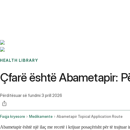
Benchmarks
Stories
FAQ
Sign up / Log in
HEALTH LIBRARY
Çfarë është Abametapir: 
Përditësuar së fundmi
3 prill 2026
Faqja kryesore
Medikamente
Abametapir Topical Application Route
Abametapir është një ilaç me recetë i krijuar posaçërisht për të trajtua