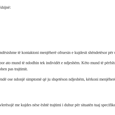
shijnë:
ëndësishme të kontaktoni menjëherë ofruesin e kujdesit shëndetësor për
, por ato mund të ndodhin tek individët e ndjeshëm. Këto mund të përfshi
en pas trajtimit.
të rëndë ose ndonjë simptomë që ju shqetëson ndjeshëm, kërkoni menjëhe
 vlerësojë me kujdes nëse është trajtimi i duhur për situatën tuaj spec