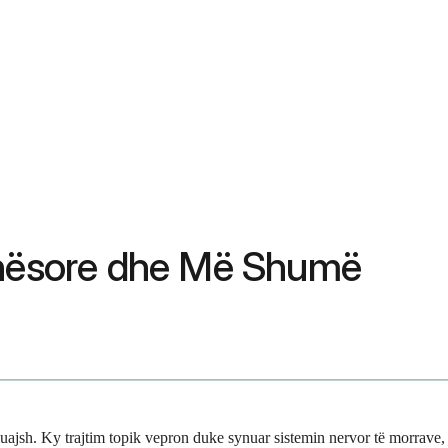
 Anësore dhe Më Shumë
6 muajsh. Ky trajtim topik vepron duke synuar sistemin nervor të morrave,