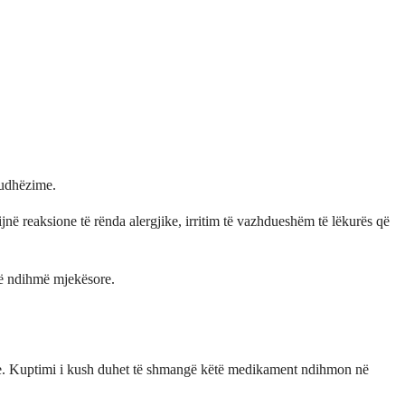
 udhëzime.
jnë reaksione të rënda alergjike, irritim të vazhdueshëm të lëkurës që
rë ndihmë mjekësore.
ifike. Kuptimi i kush duhet të shmangë këtë medikament ndihmon në