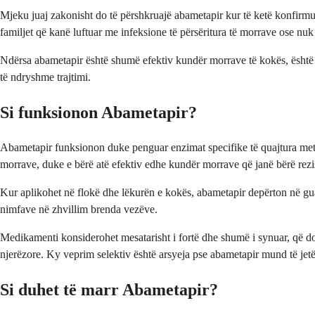
Mjeku juaj zakonisht do të përshkruajë abametapir kur të ketë konfirmu
familjet që kanë luftuar me infeksione të përsëritura të morrave ose nuk
Ndërsa abametapir është shumë efektiv kundër morrave të kokës, është e 
të ndryshme trajtimi.
Si funksionon Abametapir?
Abametapir funksionon duke penguar enzimat specifike të quajtura meta
morrave, duke e bërë atë efektiv edhe kundër morrave që janë bërë rezi
Kur aplikohet në flokë dhe lëkurën e kokës, abametapir depërton në gua
nimfave në zhvillim brenda vezëve.
Medikamenti konsiderohet mesatarisht i fortë dhe shumë i synuar, që do 
njerëzore. Ky veprim selektiv është arsyeja pse abametapir mund të jetë
Si duhet të marr Abametapir?