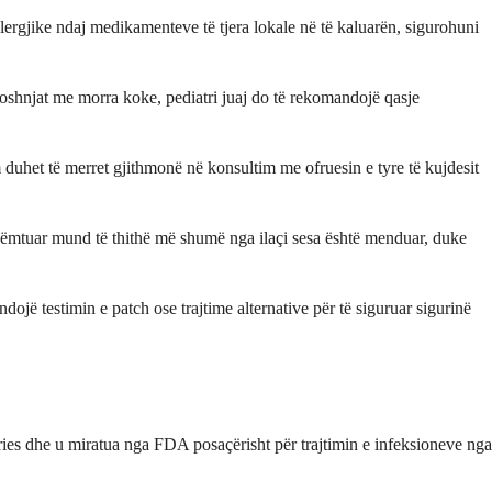
lergjike ndaj medikamenteve të tjera lokale në të kaluarën, sigurohuni
foshnjat me morra koke, pediatri juaj do të rekomandojë qasje
duhet të merret gjithmonë në konsultim me ofruesin e tyre të kujdesit
e dëmtuar mund të thithë më shumë nga ilaçi sesa është menduar, duke
ojë testimin e patch ose trajtime alternative për të siguruar sigurinë
es dhe u miratua nga FDA posaçërisht për trajtimin e infeksioneve nga