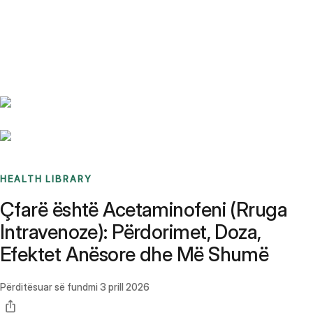
Benchmarks
Stories
FAQ
Sign up / Log in
HEALTH LIBRARY
Çfarë është Acetaminofeni (Rruga
Intravenoze): Përdorimet, Doza,
Efektet Anësore dhe Më Shumë
Përditësuar së fundmi
3 prill 2026