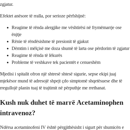
zgjatur.
Efektet anësore të rralla, por serioze përfshijnë:
Reagime të rënda alergjike me vështirësi në frymëmarrje ose
ënjtje
Rënie të rëndësishme të presionit të gjakut
Dëmtim i mëlçisë me doza shumë të larta ose përdorim të zgjatur
Reagime të rënda të lëkurës
Probleme të veshkave tek pacientët e cenueshëm
Mjedisi i spitalit ofron një shtresë shtesë sigurie, sepse ekipi juaj
mjekësor mund të adresojë shpejt çdo simptomë shqetësuese dhe të
rregullojë planin tuaj të trajtimit në përputhje me rrethanat.
Kush nuk duhet të marrë Acetaminophen
intravenoz?
Ndërsa acetaminofeni IV është përgjithësisht i sigurt për shumicën e