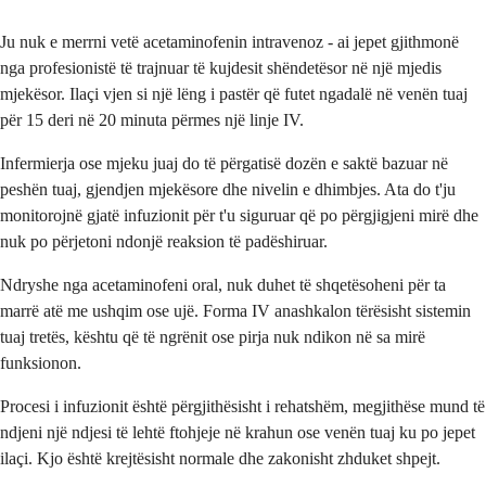
Ju nuk e merrni vetë acetaminofenin intravenoz - ai jepet gjithmonë
nga profesionistë të trajnuar të kujdesit shëndetësor në një mjedis
mjekësor. Ilaçi vjen si një lëng i pastër që futet ngadalë në venën tuaj
për 15 deri në 20 minuta përmes një linje IV.
Infermierja ose mjeku juaj do të përgatisë dozën e saktë bazuar në
peshën tuaj, gjendjen mjekësore dhe nivelin e dhimbjes. Ata do t'ju
monitorojnë gjatë infuzionit për t'u siguruar që po përgjigjeni mirë dhe
nuk po përjetoni ndonjë reaksion të padëshiruar.
Ndryshe nga acetaminofeni oral, nuk duhet të shqetësoheni për ta
marrë atë me ushqim ose ujë. Forma IV anashkalon tërësisht sistemin
tuaj tretës, kështu që të ngrënit ose pirja nuk ndikon në sa mirë
funksionon.
Procesi i infuzionit është përgjithësisht i rehatshëm, megjithëse mund të
ndjeni një ndjesi të lehtë ftohjeje në krahun ose venën tuaj ku po jepet
ilaçi. Kjo është krejtësisht normale dhe zakonisht zhduket shpejt.