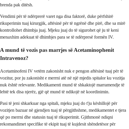
brenda pak ditësh.
Vendimi për të ndërprerë varet nga disa faktorë, duke përfshirë
rikuperimin tuaj kirurgjik, aftësinë për të ngrënë dhe pirë, dhe sa mirë
kontrollohet dhimbja juaj. Mjeku juaj do të sigurohet që ju të keni
menaxhim adekuat të dhimbjes para se të ndërpresë formën IV.
A mund të vozis pas marrjes së Acetaminophenit
Intravenoz?
Acetaminofeni IV vetëm zakonisht nuk e pengon aftësinë tuaj për të
vozitur, por ju zakonisht e merrni atë në një mjedis spitalor ku vozitja
nuk është relevante. Medikamenti mund të shkaktojë marramendje të
lehtë tek disa njerëz, gjë që mund të ndikojë në koordinimin.
Pasi të jeni shkarkuar nga spitali, mjeku juaj do t'ju këshillojë për
vozitjen bazuar në gjendjen tuaj të përgjithshme, medikamentet e tjera
që po merrni dhe statusin tuaj të rikuperimit. Gjithmonë ndiqni
rekomandimet specifike të ekipit tuaj të kujdesit shëndetësor për