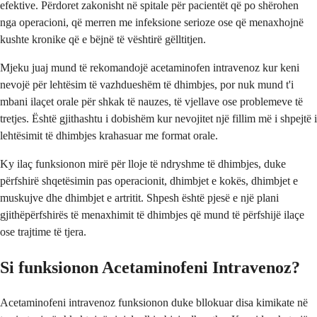
efektive. Përdoret zakonisht në spitale për pacientët që po shërohen
nga operacioni, që merren me infeksione serioze ose që menaxhojnë
kushte kronike që e bëjnë të vështirë gëlltitjen.
Mjeku juaj mund të rekomandojë acetaminofen intravenoz kur keni
nevojë për lehtësim të vazhdueshëm të dhimbjes, por nuk mund t'i
mbani ilaçet orale për shkak të nauzes, të vjellave ose problemeve të
tretjes. Është gjithashtu i dobishëm kur nevojitet një fillim më i shpejtë i
lehtësimit të dhimbjes krahasuar me format orale.
Ky ilaç funksionon mirë për lloje të ndryshme të dhimbjes, duke
përfshirë shqetësimin pas operacionit, dhimbjet e kokës, dhimbjet e
muskujve dhe dhimbjet e artritit. Shpesh është pjesë e një plani
gjithëpërfshirës të menaxhimit të dhimbjes që mund të përfshijë ilaçe
ose trajtime të tjera.
Si funksionon Acetaminofeni Intravenoz?
Acetaminofeni intravenoz funksionon duke bllokuar disa kimikate në