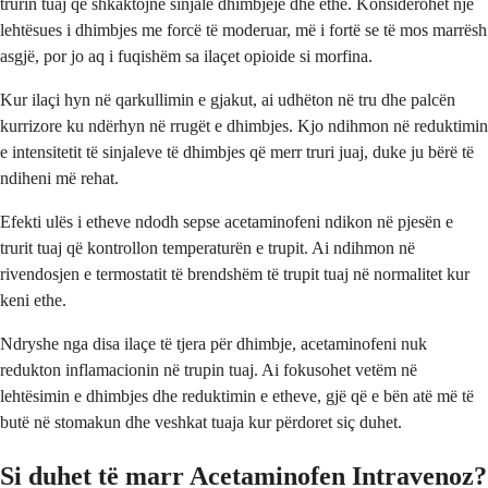
trurin tuaj që shkaktojnë sinjale dhimbjeje dhe ethe. Konsiderohet një
lehtësues i dhimbjes me forcë të moderuar, më i fortë se të mos marrësh
asgjë, por jo aq i fuqishëm sa ilaçet opioide si morfina.
Kur ilaçi hyn në qarkullimin e gjakut, ai udhëton në tru dhe palcën
kurrizore ku ndërhyn në rrugët e dhimbjes. Kjo ndihmon në reduktimin
e intensitetit të sinjaleve të dhimbjes që merr truri juaj, duke ju bërë të
ndiheni më rehat.
Efekti ulës i etheve ndodh sepse acetaminofeni ndikon në pjesën e
trurit tuaj që kontrollon temperaturën e trupit. Ai ndihmon në
rivendosjen e termostatit të brendshëm të trupit tuaj në normalitet kur
keni ethe.
Ndryshe nga disa ilaçe të tjera për dhimbje, acetaminofeni nuk
redukton inflamacionin në trupin tuaj. Ai fokusohet vetëm në
lehtësimin e dhimbjes dhe reduktimin e etheve, gjë që e bën atë më të
butë në stomakun dhe veshkat tuaja kur përdoret siç duhet.
Si duhet të marr Acetaminofen Intravenoz?