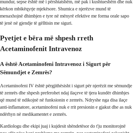
mundur, sepse është më i përshtatshëm, më pak i kushtueshëm dhe nuk
kërkon mbikëqyrje mjekësore. Shumica e njerëzve mund të
menaxhojnë dhimbjen e tyre në mënyrë efektive me forma orale sapo
të jenë në gjendje të gëlltisin me siguri.
Pyetjet e bëra më shpesh rreth
Acetaminofenit Intravenoz
A është Acetaminofeni Intravenoz i Sigurt për
Sëmundjet e Zemrës?
Acetaminofeni IV është përgjithësisht i sigurt për njerëzit me sëmundje
të zemrës dhe shpesh preferohet ndaj ilaçeve të tjera kundër dhimbjes
që mund të ndikojnë në funksionin e zemrës. Ndryshe nga disa ilaçe
anti-inflamatore, acetaminofeni nuk e rrit presionin e gjakut dhe as nuk
ndërhyn në medikamentet e zemrës.
Kardiologu dhe ekipi juaj i kujdesit shëndetësor do t'ju monitorojnë