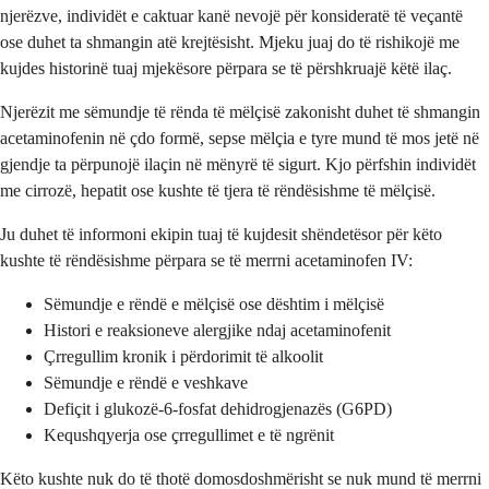
njerëzve, individët e caktuar kanë nevojë për konsideratë të veçantë
ose duhet ta shmangin atë krejtësisht. Mjeku juaj do të rishikojë me
kujdes historinë tuaj mjekësore përpara se të përshkruajë këtë ilaç.
Njerëzit me sëmundje të rënda të mëlçisë zakonisht duhet të shmangin
acetaminofenin në çdo formë, sepse mëlçia e tyre mund të mos jetë në
gjendje ta përpunojë ilaçin në mënyrë të sigurt. Kjo përfshin individët
me cirrozë, hepatit ose kushte të tjera të rëndësishme të mëlçisë.
Ju duhet të informoni ekipin tuaj të kujdesit shëndetësor për këto
kushte të rëndësishme përpara se të merrni acetaminofen IV:
Sëmundje e rëndë e mëlçisë ose dështim i mëlçisë
Histori e reaksioneve alergjike ndaj acetaminofenit
Çrregullim kronik i përdorimit të alkoolit
Sëmundje e rëndë e veshkave
Defiçit i glukozë-6-fosfat dehidrogjenazës (G6PD)
Kequshqyerja ose çrregullimet e të ngrënit
Këto kushte nuk do të thotë domosdoshmërisht se nuk mund të merrni