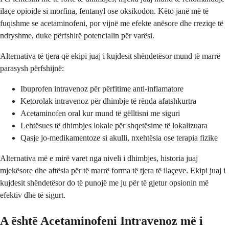
ilaçe opioide si morfina, fentanyl ose oksikodon. Këto janë më të
fuqishme se acetaminofeni, por vijnë me efekte anësore dhe rreziqe të
ndryshme, duke përfshirë potencialin për varësi.
Alternativa të tjera që ekipi juaj i kujdesit shëndetësor mund të marrë
parasysh përfshijnë:
Ibuprofen intravenoz për përfitime anti-inflamatore
Ketorolak intravenoz për dhimbje të rënda afatshkurtra
Acetaminofen oral kur mund të gëlltisni me siguri
Lehtësues të dhimbjes lokale për shqetësime të lokalizuara
Qasje jo-medikamentoze si akulli, nxehtësia ose terapia fizike
Alternativa më e mirë varet nga niveli i dhimbjes, historia juaj
mjekësore dhe aftësia për të marrë forma të tjera të ilaçeve. Ekipi juaj i
kujdesit shëndetësor do të punojë me ju për të gjetur opsionin më
efektiv dhe të sigurt.
A është Acetaminofeni Intravenoz më i