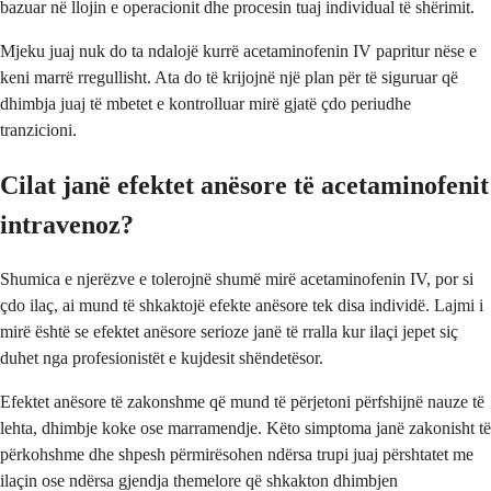
bazuar në llojin e operacionit dhe procesin tuaj individual të shërimit.
Mjeku juaj nuk do ta ndalojë kurrë acetaminofenin IV papritur nëse e
keni marrë rregullisht. Ata do të krijojnë një plan për të siguruar që
dhimbja juaj të mbetet e kontrolluar mirë gjatë çdo periudhe
tranzicioni.
Cilat janë efektet anësore të acetaminofenit
intravenoz?
Shumica e njerëzve e tolerojnë shumë mirë acetaminofenin IV, por si
çdo ilaç, ai mund të shkaktojë efekte anësore tek disa individë. Lajmi i
mirë është se efektet anësore serioze janë të rralla kur ilaçi jepet siç
duhet nga profesionistët e kujdesit shëndetësor.
Efektet anësore të zakonshme që mund të përjetoni përfshijnë nauze të
lehta, dhimbje koke ose marramendje. Këto simptoma janë zakonisht të
përkohshme dhe shpesh përmirësohen ndërsa trupi juaj përshtatet me
ilaçin ose ndërsa gjendja themelore që shkakton dhimbjen