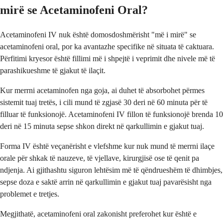
mirë se Acetaminofeni Oral?
Acetaminofeni IV nuk është domosdoshmërisht "më i mirë" se
acetaminofeni oral, por ka avantazhe specifike në situata të caktuara.
Përfitimi kryesor është fillimi më i shpejtë i veprimit dhe nivele më të
parashikueshme të gjakut të ilaçit.
Kur merrni acetaminofen nga goja, ai duhet të absorbohet përmes
sistemit tuaj tretës, i cili mund të zgjasë 30 deri në 60 minuta për të
filluar të funksionojë. Acetaminofeni IV fillon të funksionojë brenda 10
deri në 15 minuta sepse shkon direkt në qarkullimin e gjakut tuaj.
Forma IV është veçanërisht e vlefshme kur nuk mund të merrni ilaçe
orale për shkak të nauzeve, të vjellave, kirurgjisë ose të qenit pa
ndjenja. Ai gjithashtu siguron lehtësim më të qëndrueshëm të dhimbjes,
sepse doza e saktë arrin në qarkullimin e gjakut tuaj pavarësisht nga
problemet e tretjes.
Megjithatë, acetaminofeni oral zakonisht preferohet kur është e