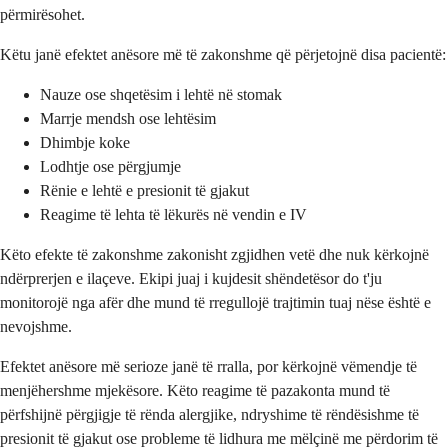
përmirësohet.
Këtu janë efektet anësore më të zakonshme që përjetojnë disa pacientë:
Nauze ose shqetësim i lehtë në stomak
Marrje mendsh ose lehtësim
Dhimbje koke
Lodhtje ose përgjumje
Rënie e lehtë e presionit të gjakut
Reagime të lehta të lëkurës në vendin e IV
Këto efekte të zakonshme zakonisht zgjidhen vetë dhe nuk kërkojnë
ndërprerjen e ilaçeve. Ekipi juaj i kujdesit shëndetësor do t'ju
monitorojë nga afër dhe mund të rregullojë trajtimin tuaj nëse është e
nevojshme.
Efektet anësore më serioze janë të rralla, por kërkojnë vëmendje të
menjëhershme mjekësore. Këto reagime të pazakonta mund të
përfshijnë përgjigje të rënda alergjike, ndryshime të rëndësishme të
presionit të gjakut ose probleme të lidhura me mëlçinë me përdorim të