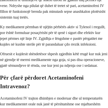
vene. Ndryshe nga pilulat që duhet të tretet së pari, acetaminofeni IV
fillon të funksionojë brenda pak minutash sepse anashkalon plotësisht
sistemin tuaj tretës.
Ky medikament përmban të njëjtin përbërës aktiv si Tylenol i rregullt,
por është formuluar posaçërisht për të qenë i sigurt dhe efektiv kur
jepet përmes një linje IV. Zgjidhja e lëngshme e pastër përgatitet me
kujdes në kushte sterile për të parandaluar çdo rrezik infeksioni.
Ofruesit e kujdesit shëndetësor shpesh zgjedhin këtë rrugë kur nuk jeni
në gjendje të merrni medikamente nga goja, si pas disa operacioneve,
gjatë sëmundjeve të rënda, ose kur jeni pa ndjenja ose i sedatuar.
Për çfarë përdoret Acetaminofeni
Intravenoz?
Acetaminofeni IV trajton dhimbjen e moderuar dhe ul temperaturën
kur medikamentet orale nuk janë të përshtatshme ose mjaftueshëm