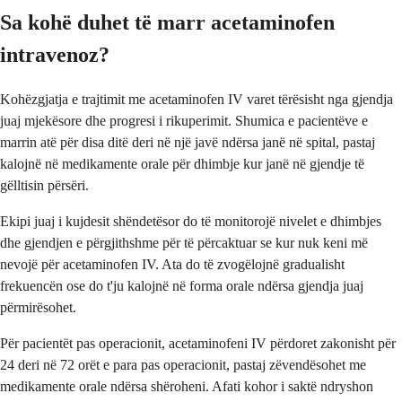
Sa kohë duhet të marr acetaminofen
intravenoz?
Kohëzgjatja e trajtimit me acetaminofen IV varet tërësisht nga gjendja
juaj mjekësore dhe progresi i rikuperimit. Shumica e pacientëve e
marrin atë për disa ditë deri në një javë ndërsa janë në spital, pastaj
kalojnë në medikamente orale për dhimbje kur janë në gjendje të
gëlltisin përsëri.
Ekipi juaj i kujdesit shëndetësor do të monitorojë nivelet e dhimbjes
dhe gjendjen e përgjithshme për të përcaktuar se kur nuk keni më
nevojë për acetaminofen IV. Ata do të zvogëlojnë gradualisht
frekuencën ose do t'ju kalojnë në forma orale ndërsa gjendja juaj
përmirësohet.
Për pacientët pas operacionit, acetaminofeni IV përdoret zakonisht për
24 deri në 72 orët e para pas operacionit, pastaj zëvendësohet me
medikamente orale ndërsa shëroheni. Afati kohor i saktë ndryshon