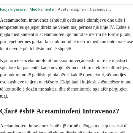
Faqja kryesore
Medikamente
Acetaminophen Intravenous Route
Acetaminofeni intravenoz është një qetësues i dhimbjeve dhe ulës i
temperaturës që jepet direkt në venën tuaj përmes një linje IV. Është e
njëjta medikament si acetaminofeni që mund të merrni në formë pilule,
por jepet përmes gjakut kur nuk mund të merrni medikamente orale ose
keni nevojë për lehtësim më të shpejtë.
Kjo formë e acetaminofenit funksionon veçanërisht mirë në mjediset
spitalore ku pacientët kanë nevojë për menaxhim efektiv të dhimbjes,
por nuk mund të gëlltisin pilula për shkak të operacionit, sëmundjes
ose kushteve të tjera mjekësore. Ekipi juaj i kujdesit shëndetësor mund
të kontrollojë dozën me saktësi dhe të monitorojë nga afër përgjigjen
tuaj.
Çfarë është Acetaminofeni Intravenoz?
Acetaminofeni intravenoz është një formë e lëngshme e qetësuesit të
zakonshëm të dhimbjeve që shkon direkt në gjakun tuaj përmes një