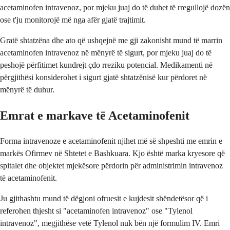
acetaminofen intravenoz, por mjeku juaj do të duhet të rregullojë dozën
ose t'ju monitorojë më nga afër gjatë trajtimit.
Gratë shtatzëna dhe ato që ushqejnë me gji zakonisht mund të marrin
acetaminofen intravenoz në mënyrë të sigurt, por mjeku juaj do të
peshojë përfitimet kundrejt çdo rreziku potencial. Medikamenti në
përgjithësi konsiderohet i sigurt gjatë shtatzënisë kur përdoret në
mënyrë të duhur.
Emrat e markave të Acetaminofenit
Forma intravenoze e acetaminofenit njihet më së shpeshti me emrin e
markës Ofirmev në Shtetet e Bashkuara. Kjo është marka kryesore që
spitalet dhe objektet mjekësore përdorin për administrimin intravenoz
të acetaminofenit.
Ju gjithashtu mund të dëgjoni ofruesit e kujdesit shëndetësor që i
referohen thjesht si "acetaminofen intravenoz" ose "Tylenol
intravenoz", megjithëse vetë Tylenol nuk bën një formulim IV. Emri