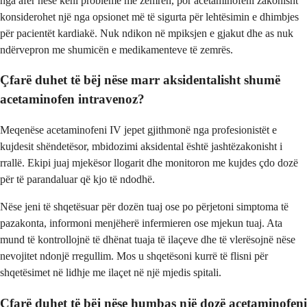
nga afër nëse keni probleme me zemrën, por acetaminofeni zakonisht
konsiderohet një nga opsionet më të sigurta për lehtësimin e dhimbjes
për pacientët kardiakë. Nuk ndikon në mpiksjen e gjakut dhe as nuk
ndërvepron me shumicën e medikamenteve të zemrës.
Çfarë duhet të bëj nëse marr aksidentalisht shumë
acetaminofen intravenoz?
Meqenëse acetaminofeni IV jepet gjithmonë nga profesionistët e
kujdesit shëndetësor, mbidozimi aksidental është jashtëzakonisht i
rrallë. Ekipi juaj mjekësor llogarit dhe monitoron me kujdes çdo dozë
për të parandaluar që kjo të ndodhë.
Nëse jeni të shqetësuar për dozën tuaj ose po përjetoni simptoma të
pazakonta, informoni menjëherë infermieren ose mjekun tuaj. Ata
mund të kontrollojnë të dhënat tuaja të ilaçeve dhe të vlerësojnë nëse
nevojitet ndonjë rregullim. Mos u shqetësoni kurrë të flisni për
shqetësimet në lidhje me ilaçet në një mjedis spitali.
Çfarë duhet të bëj nëse humbas një dozë acetaminofeni