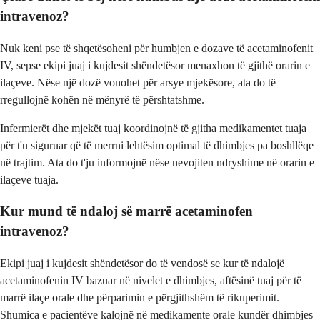
intravenoz?
Nuk keni pse të shqetësoheni për humbjen e dozave të acetaminofenit
IV, sepse ekipi juaj i kujdesit shëndetësor menaxhon të gjithë orarin e
ilaçeve. Nëse një dozë vonohet për arsye mjekësore, ata do të
rregullojnë kohën në mënyrë të përshtatshme.
Infermierët dhe mjekët tuaj koordinojnë të gjitha medikamentet tuaja
për t'u siguruar që të merrni lehtësim optimal të dhimbjes pa boshllëqe
në trajtim. Ata do t'ju informojnë nëse nevojiten ndryshime në orarin e
ilaçeve tuaja.
Kur mund të ndaloj së marrë acetaminofen
intravenoz?
Ekipi juaj i kujdesit shëndetësor do të vendosë se kur të ndalojë
acetaminofenin IV bazuar në nivelet e dhimbjes, aftësinë tuaj për të
marrë ilaçe orale dhe përparimin e përgjithshëm të rikuperimit.
Shumica e pacientëve kalojnë në medikamente orale kundër dhimbjes