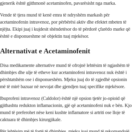
gjenerik është gjithmonë acetaminofen, pavarësisht nga marka.
Vende të tjera mund të kenë emra të ndryshëm markash për
acetaminofenin intravenoz, por përbërësi aktiv dhe efektet mbeten të
njëjta. Ekipi juaj i kujdesit shëndetësor do të përdorë çfarëdo marke që
është e disponueshme në objektin tuaj mjekësor.
Alternativat e Acetaminofenit
Disa medikamente alternative mund të ofrojnë lehtësim të ngjashëm të
dhimbjes dhe ulje të etheve kur acetaminofeni intravenoz nuk është i
përshtatshëm ose i disponueshëm. Mjeku juaj do të zgjedhë opsionin
më të mirë bazuar në nevojat dhe gjendjen tuaj specifike mjekësore.
Ibuprofeni intravenoz (Caldolor) është një opsion tjetër jo-opioid që
gjithashtu redukton inflamacionin, gjë që acetaminofeni nuk e bën. Kjo
mund të preferohet nëse keni kushte inflamatore si artriti ose lloje të
caktuara të dhimbjes kirurgjikale.
Për lehtësim më të fortë të dhimbjes, mjeku juaj mund të rekomandojë