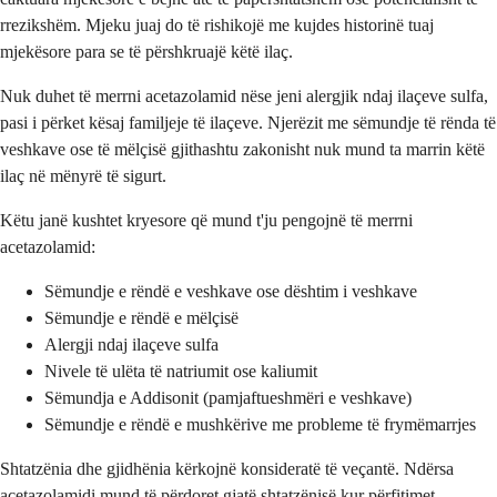
rrezikshëm. Mjeku juaj do të rishikojë me kujdes historinë tuaj
mjekësore para se të përshkruajë këtë ilaç.
Nuk duhet të merrni acetazolamid nëse jeni alergjik ndaj ilaçeve sulfa,
pasi i përket kësaj familjeje të ilaçeve. Njerëzit me sëmundje të rënda të
veshkave ose të mëlçisë gjithashtu zakonisht nuk mund ta marrin këtë
ilaç në mënyrë të sigurt.
Këtu janë kushtet kryesore që mund t'ju pengojnë të merrni
acetazolamid:
Sëmundje e rëndë e veshkave ose dështim i veshkave
Sëmundje e rëndë e mëlçisë
Alergji ndaj ilaçeve sulfa
Nivele të ulëta të natriumit ose kaliumit
Sëmundja e Addisonit (pamjaftueshmëri e veshkave)
Sëmundje e rëndë e mushkërive me probleme të frymëmarrjes
Shtatzënia dhe gjidhënia kërkojnë konsideratë të veçantë. Ndërsa
acetazolamidi mund të përdoret gjatë shtatzënisë kur përfitimet