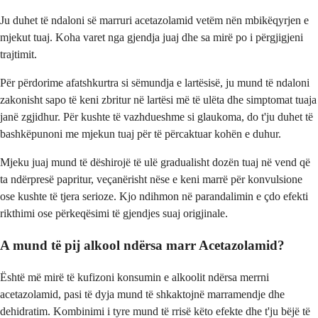
Ju duhet të ndaloni së marruri acetazolamid vetëm nën mbikëqyrjen e
mjekut tuaj. Koha varet nga gjendja juaj dhe sa mirë po i përgjigjeni
trajtimit.
Për përdorime afatshkurtra si sëmundja e lartësisë, ju mund të ndaloni
zakonisht sapo të keni zbritur në lartësi më të ulëta dhe simptomat tuaja
janë zgjidhur. Për kushte të vazhdueshme si glaukoma, do t'ju duhet të
bashkëpunoni me mjekun tuaj për të përcaktuar kohën e duhur.
Mjeku juaj mund të dëshirojë të ulë gradualisht dozën tuaj në vend që
ta ndërpresë papritur, veçanërisht nëse e keni marrë për konvulsione
ose kushte të tjera serioze. Kjo ndihmon në parandalimin e çdo efekti
rikthimi ose përkeqësimi të gjendjes suaj origjinale.
A mund të pij alkool ndërsa marr Acetazolamid?
Është më mirë të kufizoni konsumin e alkoolit ndërsa merrni
acetazolamid, pasi të dyja mund të shkaktojnë marramendje dhe
dehidratim. Kombinimi i tyre mund të rrisë këto efekte dhe t'ju bëjë të