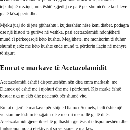
tejkalojnë rreziqet, nuk është zgjedhja e parë për shumicën e kushteve
gjatë kësaj periudhe.
Mjeku juaj do të jetë gjithashtu i kujdesshëm nëse keni diabet, podagra
ose një histori të gurëve në veshka, pasi acetazolamidi ndonjëherë
mund t'i përkeqësojë këto kushte. Megjithatë, me monitorim të duhur,
shumë njerëz me këto kushte ende mund ta përdorin ilaçin në mënyrë
të sigurt.
Emrat e markave të Acetazolamidit
Acetazolamidi është i disponueshëm nën disa emra markash, me
Diamox që është më i njohuri dhe më i përdoruri. Kjo markë është
besuar nga mjekët dhe pacientët për shumë vite.
Emrat e tjerë të markave përfshijnë Diamox Sequels, i cili është një
version me lëshim të zgjatur që e merrni më rrallë gjatë ditës.
Acetazolamidi gjenerik është gjithashtu gjerësisht i disponueshëm dhe
funksionon po aq efektivisht sa versionet e markës.