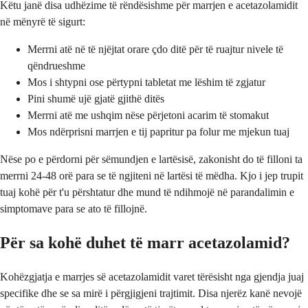
Këtu janë disa udhëzime të rëndësishme për marrjen e acetazolamidit
në mënyrë të sigurt:
Merrni atë në të njëjtat orare çdo ditë për të ruajtur nivele të
qëndrueshme
Mos i shtypni ose përtypni tabletat me lëshim të zgjatur
Pini shumë ujë gjatë gjithë ditës
Merrni atë me ushqim nëse përjetoni acarim të stomakut
Mos ndërprisni marrjen e tij papritur pa folur me mjekun tuaj
Nëse po e përdorni për sëmundjen e lartësisë, zakonisht do të filloni ta
merrni 24-48 orë para se të ngjiteni në lartësi të mëdha. Kjo i jep trupit
tuaj kohë për t'u përshtatur dhe mund të ndihmojë në parandalimin e
simptomave para se ato të fillojnë.
Për sa kohë duhet të marr acetazolamid?
Kohëzgjatja e marrjes së acetazolamidit varet tërësisht nga gjendja juaj
specifike dhe se sa mirë i përgjigjeni trajtimit. Disa njerëz kanë nevojë