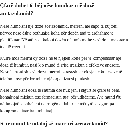
Çfarë duhet të bëj nëse humbas një dozë
acetazolamid?
Nëse humbisni një dozë acetazolamid, merreni atë sapo ta kujtoni,
përveç nëse është pothuajse koha për dozën tuaj të ardhshme të
planifikuar. Në atë rast, kaloni dozën e humbur dhe vazhdoni me orarin
tuaj të rregullt.
Kurrë mos merrni dy doza në të njëjtën kohë për të kompensuar një
dozë të humbur, pasi kjo mund të rrisë rrezikun e efekteve anësore.
Nëse harroni shpesh doza, merrni parasysh vendosjen e kujtesave të
telefonit ose përdorimin e një organizuesi pilulash.
Nëse humbisni doza të shumta ose nuk jeni i sigurt se çfarë të bëni,
kontaktoni mjekun ose farmacistin tuaj për udhëzime. Ata mund t'ju
ndihmojnë të ktheheni në rrugën e duhur në mënyrë të sigurt pa
kompromentuar trajtimin tuaj.
Kur mund të ndaloj së marruri acetazolamid?