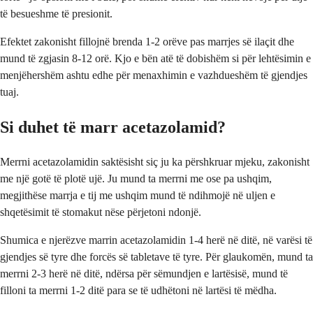
të besueshme të presionit.
Efektet zakonisht fillojnë brenda 1-2 orëve pas marrjes së ilaçit dhe
mund të zgjasin 8-12 orë. Kjo e bën atë të dobishëm si për lehtësimin e
menjëhershëm ashtu edhe për menaxhimin e vazhdueshëm të gjendjes
tuaj.
Si duhet të marr acetazolamid?
Merrni acetazolamidin saktësisht siç ju ka përshkruar mjeku, zakonisht
me një gotë të plotë ujë. Ju mund ta merrni me ose pa ushqim,
megjithëse marrja e tij me ushqim mund të ndihmojë në uljen e
shqetësimit të stomakut nëse përjetoni ndonjë.
Shumica e njerëzve marrin acetazolamidin 1-4 herë në ditë, në varësi të
gjendjes së tyre dhe forcës së tabletave të tyre. Për glaukomën, mund ta
merrni 2-3 herë në ditë, ndërsa për sëmundjen e lartësisë, mund të
filloni ta merrni 1-2 ditë para se të udhëtoni në lartësi të mëdha.