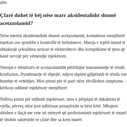
afër.
Çfarë duhet të bëj nëse marr aksidentalisht shumë
acetazolamid?
Nëse merrni aksidentalisht shumë acetazolamid, kontaktoni menjëherë
mjekun ose qendrën e kontrollit të helmimeve. Marrja e tepërt mund të
shkaktojë çekuilibra seriozë të elektroliteve dhe komplikime të tjera që
kanë nevojë për vëmendje mjekësore.
Shenjat e mbidozës së acetazolamidit përfshijnë marramendje të rëndë,
konfuzion, frymëmarrje të shpejtë, ndjesi shpimi gjilpërash të rënda ose
humbje të vetëdijes. Mos prisni për të parë nëse zhvillohen simptoma -
kërkoni ndihmë mjekësore menjëherë.
Ndërsa prisni për ndihmë mjekësore, mos u përpiqni të shkaktoni të
vjella, përveç nëse jeni udhëzuar posaçërisht ta bëni këtë. Mbajeni
shishen e ilaçit me vete në mënyrë që profesionistët mjekësorë të mund
të shohin saktësisht se çfarë dhe sa keni marrë.