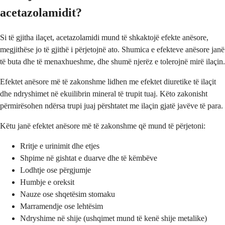
acetazolamidit?
Si të gjitha ilaçet, acetazolamidi mund të shkaktojë efekte anësore,
megjithëse jo të gjithë i përjetojnë ato. Shumica e efekteve anësore janë
të buta dhe të menaxhueshme, dhe shumë njerëz e tolerojnë mirë ilaçin.
Efektet anësore më të zakonshme lidhen me efektet diuretike të ilaçit
dhe ndryshimet në ekuilibrin mineral të trupit tuaj. Këto zakonisht
përmirësohen ndërsa trupi juaj përshtatet me ilaçin gjatë javëve të para.
Këtu janë efektet anësore më të zakonshme që mund të përjetoni:
Rritje e urinimit dhe etjes
Shpime në gishtat e duarve dhe të këmbëve
Lodhtje ose përgjumje
Humbje e oreksit
Nauze ose shqetësim stomaku
Marramendje ose lehtësim
Ndryshime në shije (ushqimet mund të kenë shije metalike)