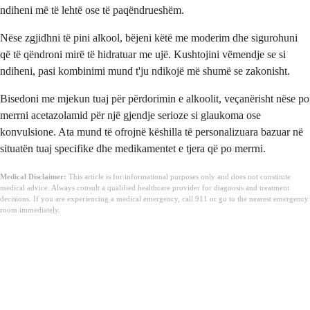
ndiheni më të lehtë ose të paqëndrueshëm.
Nëse zgjidhni të pini alkool, bëjeni këtë me moderim dhe sigurohuni
që të qëndroni mirë të hidratuar me ujë. Kushtojini vëmendje se si
ndiheni, pasi kombinimi mund t'ju ndikojë më shumë se zakonisht.
Bisedoni me mjekun tuaj për përdorimin e alkoolit, veçanërisht nëse po
merrni acetazolamid për një gjendje serioze si glaukoma ose
konvulsione. Ata mund të ofrojnë këshilla të personalizuara bazuar në
situatën tuaj specifike dhe medikamentet e tjera që po merrni.
Medical Disclaimer:
This article is for informational purposes only and does not constitute
medical advice. Always consult a qualified healthcare provider for diagnosis and treatment
decisions. If you are experiencing a medical emergency, call 911 or go to the nearest emergency
room immediately.