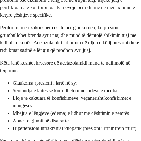
përshkruan atë kur trupi juaj ka nevojë për ndihmë në menaxhimin e
këtyre çështjeve specifike.
Përdorimi më i zakonshëm është për glaukomën, ku presioni
grumbullohet brenda syrit tuaj dhe mund të dëmtojë shikimin tuaj me
kalimin e kohës. Acetazolamidi ndihmon në uljen e këtij presioni duke
reduktuar sasinë e lëngut që prodhon syri juaj.
Këtu janë kushtet kryesore që acetazolamidi mund të ndihmojë në
trajtimin:
Glaukoma (presioni i lartë në sy)
Sëmundja e lartësisë kur udhëtoni në lartësi të mëdha
Lloje të caktuara të konfiskimeve, veçanërisht konfiskimet e
mungesës
Mbajtja e lëngjeve (edema) e lidhur me dështimin e zemrës
Apnea e gjumit në disa raste
Hipertensioni intrakranial idiopatik (presioni i rritur rreth trurit)
Secila nga këto kushte përfiton nga aftësia e acetazolamidit për të