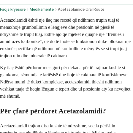
Faqja kryesore
Medikamente
Acetazolamide Oral Route
Acetazolamidi është një ilaç me recetë që ndihmon trupin tuaj të
menaxhojë grumbullimin e lëngjeve dhe presionin në pjesë të
ndryshme të trupit tuaj. Është ajo që mjekët e quajnë një "frenues i
anhidrazës karbonike", që do të thotë se funksionon duke bllokuar një
enzimë specifike që ndihmon në kontrollin e mënyrës se si trupi juaj
trajton ujin dhe minerale të caktuara.
Ky ilaç është përdorur me siguri për dekada për të trajtuar kushte si
glaukoma, sëmundja e lartësisë dhe lloje të caktuara të konfiskimeve.
Ndërsa mund të duket komplekse, acetazolamidi thjesht ndihmon
veshkat tuaja të heqin lëngun e tepërt dhe ul presionin aty ku nevojitet
më shumë.
Për çfarë përdoret Acetazolamidi?
Acetazolamidi trajton disa kushte të ndryshme, secila përfshin
presionin ose ekuilibrin e lëngjeve në trupin tuaj. Mjeku juaj e