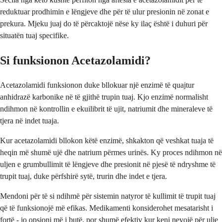
reduktuar prodhimin e lëngjeve dhe për të ulur presionin në zonat e
prekura. Mjeku juaj do të përcaktojë nëse ky ilaç është i duhuri për
situatën tuaj specifike.
Si funksionon Acetazolamidi?
Acetazolamidi funksionon duke bllokuar një enzimë të quajtur
anhidrazë karbonike në të gjithë trupin tuaj. Kjo enzimë normalisht
ndihmon në kontrollin e ekuilibrit të ujit, natriumit dhe mineraleve të
tjera në indet tuaja.
Kur acetazolamidi bllokon këtë enzimë, shkakton që veshkat tuaja të
heqin më shumë ujë dhe natrium përmes urinës. Ky proces ndihmon në
uljen e grumbullimit të lëngjeve dhe presionit në pjesë të ndryshme të
trupit tuaj, duke përfshirë sytë, trurin dhe indet e tjera.
Mendoni për të si ndihmë për sistemin natyror të kullimit të trupit tuaj
që të funksionojë më efikas. Medikamenti konsiderohet mesatarisht i
fortë - jo opsioni më i butë, por shumë efektiv kur keni nevojë për ulje