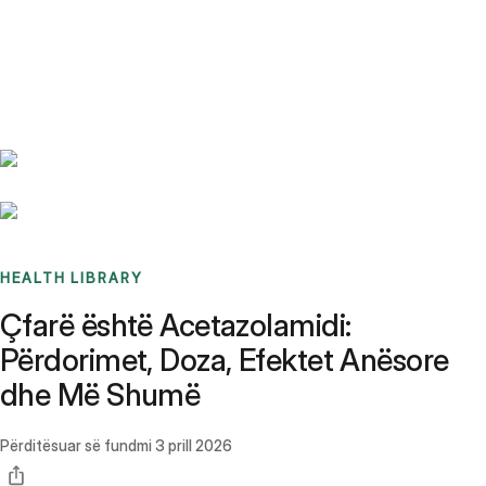
Benchmarks
Stories
FAQ
Sign up / Log in
HEALTH LIBRARY
Çfarë është Acetazolamidi:
Përdorimet, Doza, Efektet Anësore
dhe Më Shumë
Përditësuar së fundmi
3 prill 2026