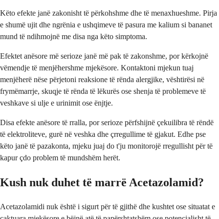
Këto efekte janë zakonisht të përkohshme dhe të menaxhueshme. Pirja
e shumë ujit dhe ngrënia e ushqimeve të pasura me kalium si bananet
mund të ndihmojnë me disa nga këto simptoma.
Efektet anësore më serioze janë më pak të zakonshme, por kërkojnë
vëmendje të menjëhershme mjekësore. Kontaktoni mjekun tuaj
menjëherë nëse përjetoni reaksione të rënda alergjike, vështirësi në
frymëmarrje, skuqje të rënda të lëkurës ose shenja të problemeve të
veshkave si ulje e urinimit ose ënjtje.
Disa efekte anësore të rralla, por serioze përfshijnë çekuilibra të rëndë
të elektroliteve, gurë në veshka dhe çrregullime të gjakut. Edhe pse
këto janë të pazakonta, mjeku juaj do t'ju monitorojë rregullisht për të
kapur çdo problem të mundshëm herët.
Kush nuk duhet të marrë Acetazolamid?
Acetazolamidi nuk është i sigurt për të gjithë dhe kushtet ose situatat e
caktuara mjekësore e bëjnë atë të papërshtatshëm ose potencialisht të