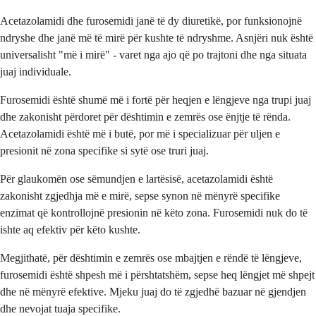
Acetazolamidi dhe furosemidi janë të dy diuretikë, por funksionojnë
ndryshe dhe janë më të mirë për kushte të ndryshme. Asnjëri nuk është
universalisht "më i mirë" - varet nga ajo që po trajtoni dhe nga situata
juaj individuale.
Furosemidi është shumë më i fortë për heqjen e lëngjeve nga trupi juaj
dhe zakonisht përdoret për dështimin e zemrës ose ënjtje të rënda.
Acetazolamidi është më i butë, por më i specializuar për uljen e
presionit në zona specifike si sytë ose truri juaj.
Për glaukomën ose sëmundjen e lartësisë, acetazolamidi është
zakonisht zgjedhja më e mirë, sepse synon në mënyrë specifike
enzimat që kontrollojnë presionin në këto zona. Furosemidi nuk do të
ishte aq efektiv për këto kushte.
Megjithatë, për dështimin e zemrës ose mbajtjen e rëndë të lëngjeve,
furosemidi është shpesh më i përshtatshëm, sepse heq lëngjet më shpejt
dhe në mënyrë efektive. Mjeku juaj do të zgjedhë bazuar në gjendjen
dhe nevojat tuaja specifike.