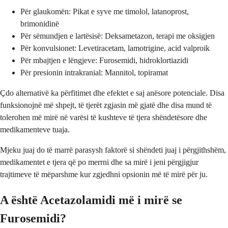
Për glaukomën: Pikat e syve me timolol, latanoprost,
brimonidinë
Për sëmundjen e lartësisë: Deksametazon, terapi me oksigjen
Për konvulsionet: Levetiracetam, lamotrigine, acid valproik
Për mbajtjen e lëngjeve: Furosemidi, hidroklortiazidi
Për presionin intrakranial: Mannitol, topiramat
Çdo alternativë ka përfitimet dhe efektet e saj anësore potenciale. Disa
funksionojnë më shpejt, të tjerët zgjasin më gjatë dhe disa mund të
tolerohen më mirë në varësi të kushteve të tjera shëndetësore dhe
medikamenteve tuaja.
Mjeku juaj do të marrë parasysh faktorë si shëndeti juaj i përgjithshëm,
medikamentet e tjera që po merrni dhe sa mirë i jeni përgjigjur
trajtimeve të mëparshme kur zgjedhni opsionin më të mirë për ju.
A është Acetazolamidi më i mirë se
Furosemidi?