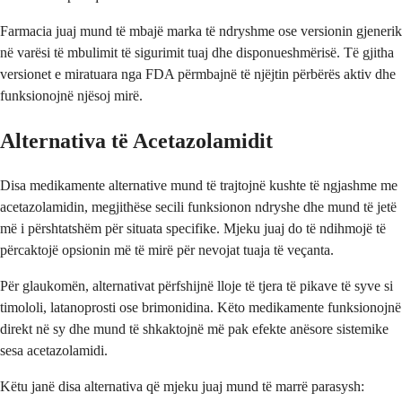
Farmacia juaj mund të mbajë marka të ndryshme ose versionin gjenerik
në varësi të mbulimit të sigurimit tuaj dhe disponueshmërisë. Të gjitha
versionet e miratuara nga FDA përmbajnë të njëjtin përbërës aktiv dhe
funksionojnë njësoj mirë.
Alternativa të Acetazolamidit
Disa medikamente alternative mund të trajtojnë kushte të ngjashme me
acetazolamidin, megjithëse secili funksionon ndryshe dhe mund të jetë
më i përshtatshëm për situata specifike. Mjeku juaj do të ndihmojë të
përcaktojë opsionin më të mirë për nevojat tuaja të veçanta.
Për glaukomën, alternativat përfshijnë lloje të tjera të pikave të syve si
timololi, latanoprosti ose brimonidina. Këto medikamente funksionojnë
direkt në sy dhe mund të shkaktojnë më pak efekte anësore sistemike
sesa acetazolamidi.
Këtu janë disa alternativa që mjeku juaj mund të marrë parasysh: