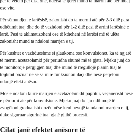
për të vetëm për disa ditë, ndërsa të tjerët mund ta marrin atë për muaj
ose vite.
Për sëmundjen e lartësisë, zakonisht do ta merrni atë për 2-3 ditë para
udhëtimit tuaj dhe do të vazhdoni për 1-2 ditë pasi të arrini lartësinë e
lartë. Pasi të aklimatizoheni ose të ktheheni në lartësi më të ulëta,
zakonisht mund ta ndaloni marrjen e tij.
Për kushtet e vazhdueshme si glaukoma ose konvulsionet, ka të ngjarë
të merrni acetazolamid për periudha shumë më të gjata. Mjeku juaj do
të monitorojë përgjigjen tuaj dhe mund të rregullojë planin tuaj të
trajtimit bazuar në se sa mirë funksionon ilaçi dhe nëse përjetoni
ndonjë efekt anësor.
Mos e ndaloni kurrë marrjen e acetazolamidit papritur, veçanërisht nëse
e përdorni atë për konvulsione. Mjeku juaj do t'ju ndihmojë të
zvogëloni gradualisht dozën nëse keni nevojë ta ndaloni marrjen e tij,
duke siguruar sigurinë tuaj gjatë gjithë procesit.
Cilat janë efektet anësore të