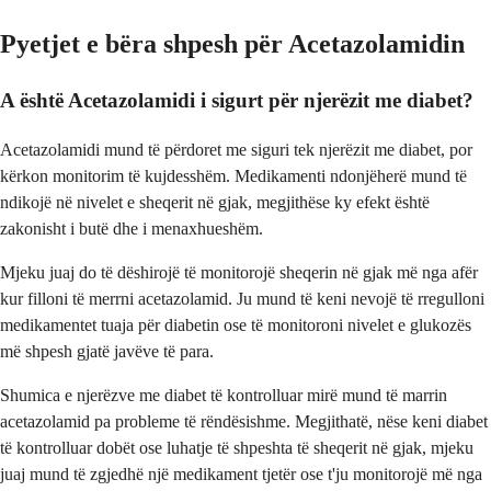
Pyetjet e bëra shpesh për Acetazolamidin
A është Acetazolamidi i sigurt për njerëzit me diabet?
Acetazolamidi mund të përdoret me siguri tek njerëzit me diabet, por
kërkon monitorim të kujdesshëm. Medikamenti ndonjëherë mund të
ndikojë në nivelet e sheqerit në gjak, megjithëse ky efekt është
zakonisht i butë dhe i menaxhueshëm.
Mjeku juaj do të dëshirojë të monitorojë sheqerin në gjak më nga afër
kur filloni të merrni acetazolamid. Ju mund të keni nevojë të rregulloni
medikamentet tuaja për diabetin ose të monitoroni nivelet e glukozës
më shpesh gjatë javëve të para.
Shumica e njerëzve me diabet të kontrolluar mirë mund të marrin
acetazolamid pa probleme të rëndësishme. Megjithatë, nëse keni diabet
të kontrolluar dobët ose luhatje të shpeshta të sheqerit në gjak, mjeku
juaj mund të zgjedhë një medikament tjetër ose t'ju monitorojë më nga