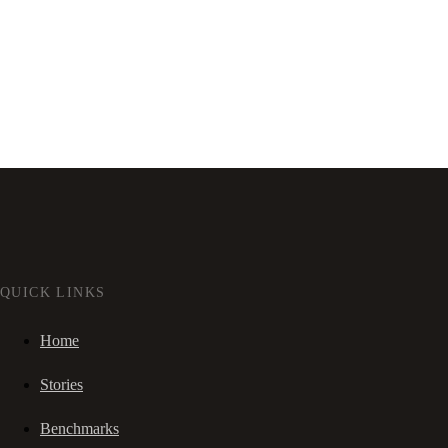
QUICK LINKS
Home
Stories
Benchmarks