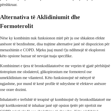
përshkruar.
Alternativa të Aklidiniumit dhe
Formoterolit
Nëse ky kombinim nuk funksionon mirë për ju ose shkakton efekte
anësore të bezdisshme, disa trajtime alternative janë në dispozicion për
menaxhimin e COPD. Mjeku juaj mund t'ju ndihmojë të eksploroni
këto opsione bazuar në nevojat tuaja specifike.
Kombinimet e tjera të bronkodilatatorëve me veprim të gjatë përfshijnë
tiotropium me olodaterol, glikopironium me formoterol ose
umeklidinium me vilanterol. Këto funksionojnë në mënyrë të
ngjashme, por mund të kenë profile të ndryshme të efekteve anësore
ose orare dozimi.
Inhalatorët e trefishtë të terapisë që kombinojnë dy bronkodilatatorë me
një kortikosteroid të inhaluar janë një opsion tjetër për njerëzit me