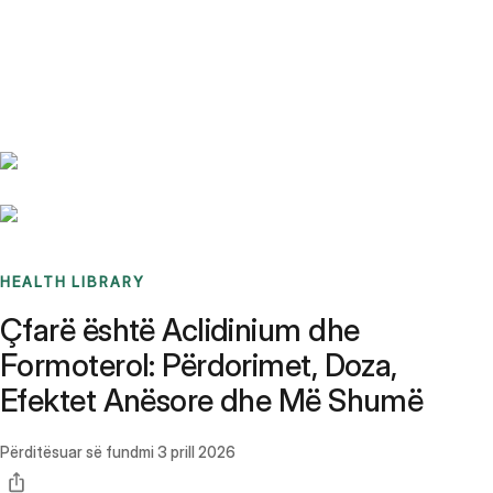
Benchmarks
Stories
FAQ
Sign up / Log in
HEALTH LIBRARY
Çfarë është Aclidinium dhe
Formoterol: Përdorimet, Doza,
Efektet Anësore dhe Më Shumë
Përditësuar së fundmi
3 prill 2026