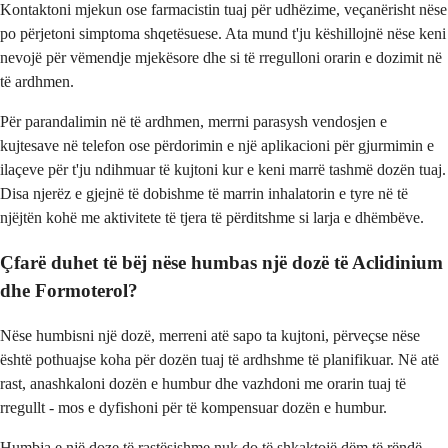
Kontaktoni mjekun ose farmacistin tuaj për udhëzime, veçanërisht nëse
po përjetoni simptoma shqetësuese. Ata mund t'ju këshillojnë nëse keni
nevojë për vëmendje mjekësore dhe si të rregulloni orarin e dozimit në
të ardhmen.
Për parandalimin në të ardhmen, merrni parasysh vendosjen e
kujtesave në telefon ose përdorimin e një aplikacioni për gjurmimin e
ilaçeve për t'ju ndihmuar të kujtoni kur e keni marrë tashmë dozën tuaj.
Disa njerëz e gjejnë të dobishme të marrin inhalatorin e tyre në të
njëjtën kohë me aktivitete të tjera të përditshme si larja e dhëmbëve.
Çfarë duhet të bëj nëse humbas një dozë të Aclidinium
dhe Formoterol?
Nëse humbisni një dozë, merreni atë sapo ta kujtoni, përveçse nëse
është pothuajse koha për dozën tuaj të ardhshme të planifikuar. Në atë
rast, anashkaloni dozën e humbur dhe vazhdoni me orarin tuaj të
rregullt - mos e dyfishoni për të kompensuar dozën e humbur.
Humbja e një doze të rastësishme nuk do të shkaktojë dëm të rëndë,