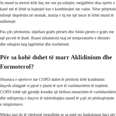
Ju mund ta merrni këtë ilaç me ose pa ushqim, megjithëse disa njerëz e
kanë më të lehtë ta kujtojnë kur e kombinojnë me vakte. Nëse përjetoni
ndonjë shqetësim në stomak, marrja e tij me një meze të lehtë mund të
ndihmojë.
Pas çdo përdorimi, shpëlani gojën përsëri dhe fshini pjesën e gojës me
një pecetë të thatë. Ruani inhalatorin tuaj në temperaturën e dhomës
dhe mbajeni larg lagështisë dhe nxehtësisë.
Për sa kohë duhet të marr Aklidinium dhe
Formoterol?
Shumica e njerëzve me COPD duhet të përdorin këtë kombinim
ilaçesh afatgjatë si pjesë e planit të tyre të vazhdueshëm të trajtimit.
COPD është një gjendje kronike që kërkon menaxhim të vazhdueshëm
dhe ndërprerja e ilaçeve të mirëmbajtjes mund të çojë në përkeqësimin
e simptomave.
Mjeku juaj do të vlerësojë rregullisht se sa mirë po funksionon ilaçi për