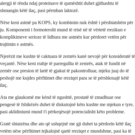
alergji të rënda ndaj proteinave të qumështit duhet gjithashtu të
shmangin këtë ilaç, pasi përmban laktozë.
Nëse keni astmë pa KOPS, ky kombinim nuk është i përshtatshëm për
ju. Komponenti i formoterolit mund të rrisë në të vërtetë rrezikun e
komplikimeve serioze të lidhura me astmën kur përdoret vetëm për
trajtimin e astmës.
Njerëzit me kushte të caktuara të zemrës kanë nevojë për konsideratë të
veçantë. Nëse keni rrahje të parregullta të zemrës, atak të fundit në
zemër ose presion të lartë të gjakut të pakontrolluar, mjeku juaj do të
peshojë me kujdes përfitimet dhe rreziqet para se të përshkruajë këtë
ilaç.
Ata me glaukomë me kënd të ngushtë, prostatë të zmadhuar ose
pengesë të fshikëzës duhet të diskutojnë këto kushte me mjekun e tyre,
pasi aklidiniumi mund t'i përkeqësojë potencialisht këto probleme.
Gratë shtatzëna dhe ato që ushqejnë me gji duhet ta përdorin këtë ilaç
vetëm nëse përfitimet tejkalojnë qartë rreziqet e mundshme, pasi ka të