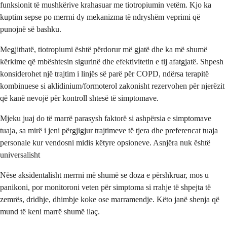
funksionit të mushkërive krahasuar me tiotropiumin vetëm. Kjo ka
kuptim sepse po merrni dy mekanizma të ndryshëm veprimi që
punojnë së bashku.
Megjithatë, tiotropiumi është përdorur më gjatë dhe ka më shumë
kërkime që mbështesin sigurinë dhe efektivitetin e tij afatgjatë. Shpesh
konsiderohet një trajtim i linjës së parë për COPD, ndërsa terapitë
kombinuese si aklidinium/formoterol zakonisht rezervohen për njerëzit
që kanë nevojë për kontroll shtesë të simptomave.
Mjeku juaj do të marrë parasysh faktorë si ashpërsia e simptomave
tuaja, sa mirë i jeni përgjigjur trajtimeve të tjera dhe preferencat tuaja
personale kur vendosni midis këtyre opsioneve. Asnjëra nuk është
universalisht
Nëse aksidentalisht merrni më shumë se doza e përshkruar, mos u
panikoni, por monitoroni veten për simptoma si rrahje të shpejta të
zemrës, dridhje, dhimbje koke ose marramendje. Këto janë shenja që
mund të keni marrë shumë ilaç.