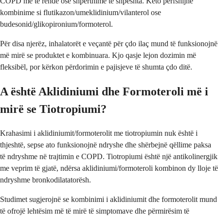
COPD më të rëndë ose shpërthime të shpeshta. Këto përfshijnë
kombinime si flutikazon/umeklidinium/vilanterol ose
budesonid/glikopironium/formoterol.
Për disa njerëz, inhalatorët e veçantë për çdo ilaç mund të funksionojnë
më mirë se produktet e kombinuara. Kjo qasje lejon dozimin më
fleksibël, por kërkon përdorimin e pajisjeve të shumta çdo ditë.
A është Aklidiniumi dhe Formoteroli më i
mirë se Tiotropiumi?
Krahasimi i aklidiniumit/formoterolit me tiotropiumin nuk është i
thjeshtë, sepse ato funksionojnë ndryshe dhe shërbejnë qëllime paksa
të ndryshme në trajtimin e COPD. Tiotropiumi është një antikolinergjik
me veprim të gjatë, ndërsa aklidiniumi/formoteroli kombinon dy lloje të
ndryshme bronkodilatatorësh.
Studimet sugjerojnë se kombinimi i aklidiniumit dhe formoterolit mund
të ofrojë lehtësim më të mirë të simptomave dhe përmirësim të