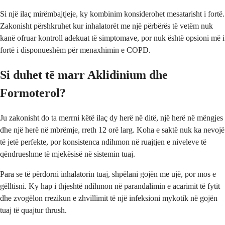
Si një ilaç mirëmbajtjeje, ky kombinim konsiderohet mesatarisht i fortë.
Zakonisht përshkruhet kur inhalatorët me një përbërës të vetëm nuk
kanë ofruar kontroll adekuat të simptomave, por nuk është opsioni më i
fortë i disponueshëm për menaxhimin e COPD.
Si duhet të marr Aklidinium dhe
Formoterol?
Ju zakonisht do ta merrni këtë ilaç dy herë në ditë, një herë në mëngjes
dhe një herë në mbrëmje, rreth 12 orë larg. Koha e saktë nuk ka nevojë
të jetë perfekte, por konsistenca ndihmon në ruajtjen e niveleve të
qëndrueshme të mjekësisë në sistemin tuaj.
Para se të përdorni inhalatorin tuaj, shpëlani gojën me ujë, por mos e
gëlltisni. Ky hap i thjeshtë ndihmon në parandalimin e acarimit të fytit
dhe zvogëlon rrezikun e zhvillimit të një infeksioni mykotik në gojën
tuaj të quajtur thrush.