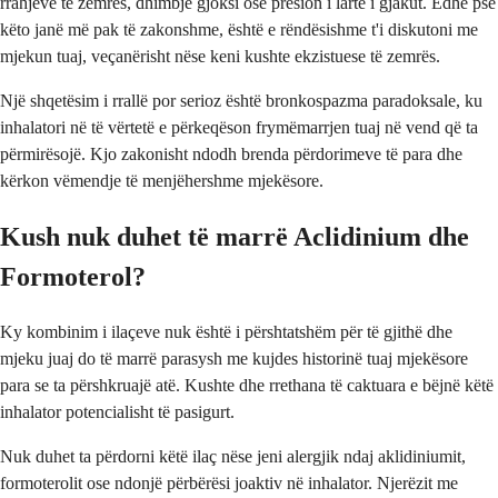
rrahjeve të zemrës, dhimbje gjoksi ose presion i lartë i gjakut. Edhe pse
këto janë më pak të zakonshme, është e rëndësishme t'i diskutoni me
mjekun tuaj, veçanërisht nëse keni kushte ekzistuese të zemrës.
Një shqetësim i rrallë por serioz është bronkospazma paradoksale, ku
inhalatori në të vërtetë e përkeqëson frymëmarrjen tuaj në vend që ta
përmirësojë. Kjo zakonisht ndodh brenda përdorimeve të para dhe
kërkon vëmendje të menjëhershme mjekësore.
Kush nuk duhet të marrë Aclidinium dhe
Formoterol?
Ky kombinim i ilaçeve nuk është i përshtatshëm për të gjithë dhe
mjeku juaj do të marrë parasysh me kujdes historinë tuaj mjekësore
para se ta përshkruajë atë. Kushte dhe rrethana të caktuara e bëjnë këtë
inhalator potencialisht të pasigurt.
Nuk duhet ta përdorni këtë ilaç nëse jeni alergjik ndaj aklidiniumit,
formoterolit ose ndonjë përbërësi joaktiv në inhalator. Njerëzit me