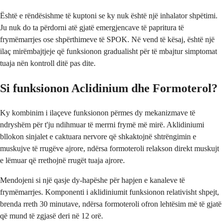
Është e rëndësishme të kuptoni se ky nuk është një inhalator shpëtimi.
Ju nuk do ta përdorni atë gjatë emergjencave të papritura të
frymëmarrjes ose shpërthimeve të SPOK. Në vend të kësaj, është një
ilaç mirëmbajtjeje që funksionon gradualisht për të mbajtur simptomat
tuaja nën kontroll ditë pas dite.
Si funksionon Aclidinium dhe Formoterol?
Ky kombinim i ilaçeve funksionon përmes dy mekanizmave të
ndryshëm për t'ju ndihmuar të merrni frymë më mirë. Aklidiniumi
bllokon sinjalet e caktuara nervore që shkaktojnë shtrëngimin e
muskujve të rrugëve ajrore, ndërsa formoteroli relakson direkt muskujt
e lëmuar që rrethojnë rrugët tuaja ajrore.
Mendojeni si një qasje dy-hapëshe për hapjen e kanaleve të
frymëmarrjes. Komponenti i aklidiniumit funksionon relativisht shpejt,
brenda rreth 30 minutave, ndërsa formoteroli ofron lehtësim më të gjatë
që mund të zgjasë deri në 12 orë.