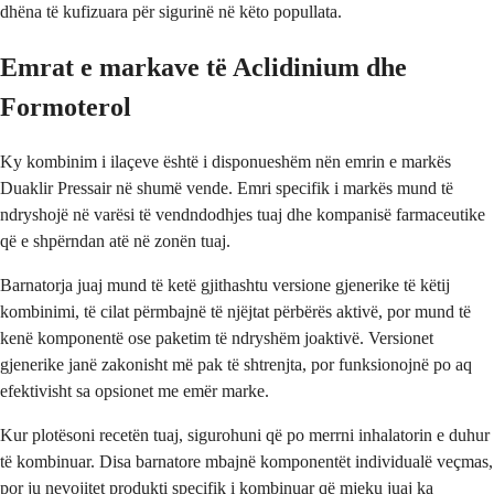
dhëna të kufizuara për sigurinë në këto popullata.
Emrat e markave të Aclidinium dhe
Formoterol
Ky kombinim i ilaçeve është i disponueshëm nën emrin e markës
Duaklir Pressair në shumë vende. Emri specifik i markës mund të
ndryshojë në varësi të vendndodhjes tuaj dhe kompanisë farmaceutike
që e shpërndan atë në zonën tuaj.
Barnatorja juaj mund të ketë gjithashtu versione gjenerike të këtij
kombinimi, të cilat përmbajnë të njëjtat përbërës aktivë, por mund të
kenë komponentë ose paketim të ndryshëm joaktivë. Versionet
gjenerike janë zakonisht më pak të shtrenjta, por funksionojnë po aq
efektivisht sa opsionet me emër marke.
Kur plotësoni recetën tuaj, sigurohuni që po merrni inhalatorin e duhur
të kombinuar. Disa barnatore mbajnë komponentët individualë veçmas,
por ju nevojitet produkti specifik i kombinuar që mjeku juaj ka