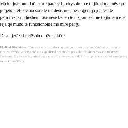
Mjeku juaj mund të marrë parasysh ndryshimin e trajtimit tuaj nëse po
përjetoni efekte anësore të rëndësishme, nëse gjendja juaj është
përmirësuar ndjeshëm, ose nëse bëhen të disponueshme trajtime më të
reja që mund të funksionojnë më mirë për ju.
Disa njerëz shqetësohen për t'u bërë
Medical Disclaimer:
This article is for informational purposes only and does not constitute
medical advice. Always consult a qualified healthcare provider for diagnosis and treatment
decisions. If you are experiencing a medical emergency, call 911 or go to the nearest emergency
room immediately.