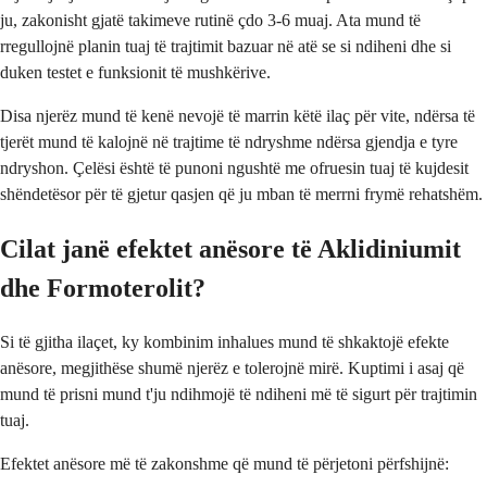
ju, zakonisht gjatë takimeve rutinë çdo 3-6 muaj. Ata mund të
rregullojnë planin tuaj të trajtimit bazuar në atë se si ndiheni dhe si
duken testet e funksionit të mushkërive.
Disa njerëz mund të kenë nevojë të marrin këtë ilaç për vite, ndërsa të
tjerët mund të kalojnë në trajtime të ndryshme ndërsa gjendja e tyre
ndryshon. Çelësi është të punoni ngushtë me ofruesin tuaj të kujdesit
shëndetësor për të gjetur qasjen që ju mban të merrni frymë rehatshëm.
Cilat janë efektet anësore të Aklidiniumit
dhe Formoterolit?
Si të gjitha ilaçet, ky kombinim inhalues mund të shkaktojë efekte
anësore, megjithëse shumë njerëz e tolerojnë mirë. Kuptimi i asaj që
mund të prisni mund t'ju ndihmojë të ndiheni më të sigurt për trajtimin
tuaj.
Efektet anësore më të zakonshme që mund të përjetoni përfshijnë: