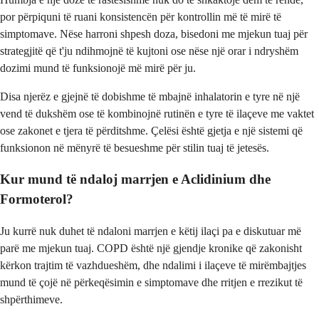
por përpiquni të ruani konsistencën për kontrollin më të mirë të
simptomave. Nëse harroni shpesh doza, bisedoni me mjekun tuaj për
strategjitë që t'ju ndihmojnë të kujtoni ose nëse një orar i ndryshëm
dozimi mund të funksionojë më mirë për ju.
Disa njerëz e gjejnë të dobishme të mbajnë inhalatorin e tyre në një
vend të dukshëm ose të kombinojnë rutinën e tyre të ilaçeve me vaktet
ose zakonet e tjera të përditshme. Çelësi është gjetja e një sistemi që
funksionon në mënyrë të besueshme për stilin tuaj të jetesës.
Kur mund të ndaloj marrjen e Aclidinium dhe
Formoterol?
Ju kurrë nuk duhet të ndaloni marrjen e këtij ilaçi pa e diskutuar më
parë me mjekun tuaj. COPD është një gjendje kronike që zakonisht
kërkon trajtim të vazhdueshëm, dhe ndalimi i ilaçeve të mirëmbajtjes
mund të çojë në përkeqësimin e simptomave dhe rritjen e rrezikut të
shpërthimeve.