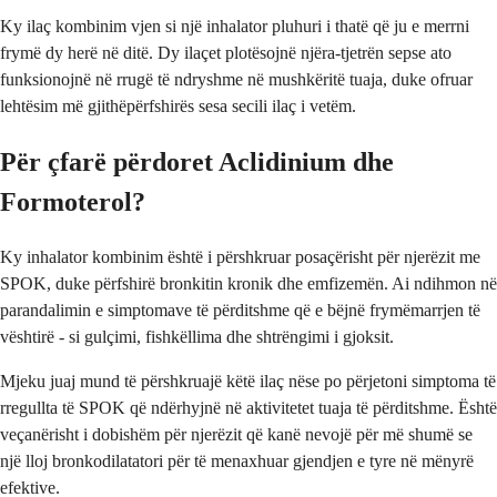
Ky ilaç kombinim vjen si një inhalator pluhuri i thatë që ju e merrni
frymë dy herë në ditë. Dy ilaçet plotësojnë njëra-tjetrën sepse ato
funksionojnë në rrugë të ndryshme në mushkëritë tuaja, duke ofruar
lehtësim më gjithëpërfshirës sesa secili ilaç i vetëm.
Për çfarë përdoret Aclidinium dhe
Formoterol?
Ky inhalator kombinim është i përshkruar posaçërisht për njerëzit me
SPOK, duke përfshirë bronkitin kronik dhe emfizemën. Ai ndihmon në
parandalimin e simptomave të përditshme që e bëjnë frymëmarrjen të
vështirë - si gulçimi, fishkëllima dhe shtrëngimi i gjoksit.
Mjeku juaj mund të përshkruajë këtë ilaç nëse po përjetoni simptoma të
rregullta të SPOK që ndërhyjnë në aktivitetet tuaja të përditshme. Është
veçanërisht i dobishëm për njerëzit që kanë nevojë për më shumë se
një lloj bronkodilatatori për të menaxhuar gjendjen e tyre në mënyrë
efektive.