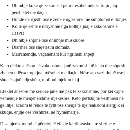
Dhimbje koke që zakonisht përmirësohet ndërsa trupi juaj
përshtatet me ilaçin
Hundë që rrjedh ose e zënë e ngjashme me simptomat e ftohjes
Kollë që është e ndryshme nga kollitja juaj e zakonshme e
COPD
Dhimbje shpine ose dhimbje muskulore
Diarrhea ose shqetësim stomaku
Marramendje, veçanërisht kur ngriheni shpejt
Këto efekte anësore të zakonshme janë zakonisht të lehta dhe shpesh
zbehen ndërsa trupi juaj mësohet me ilaçin. Nëse ato vazhdojnë ose ju
shqetësojnë ndjeshëm, njoftoni mjekun tuaj.
Efektet anësore më serioze janë më pak të zakonshme, por kërkojnë
vëmendje të menjëhershme mjekësore. Këto përfshijnë vështirësi në
gëlltitje, acarim të rëndë të fytit ose shenja të një reaksioni alergjik si
skuqje, ënjtje ose vështirësi në frymëmarrje.
Disa njerëz mund të përjetojnë efekte kardiovaskulare si rritje e