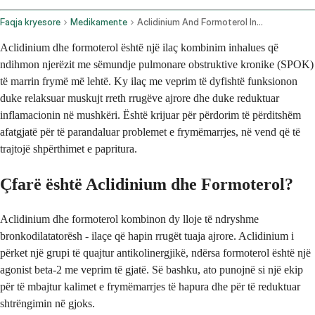
Faqja kryesore
Medikamente
Aclidinium And Formoterol Inhalation Route
Aclidinium dhe formoterol është një ilaç kombinim inhalues që
ndihmon njerëzit me sëmundje pulmonare obstruktive kronike (SPOK)
të marrin frymë më lehtë. Ky ilaç me veprim të dyfishtë funksionon
duke relaksuar muskujt rreth rrugëve ajrore dhe duke reduktuar
inflamacionin në mushkëri. Është krijuar për përdorim të përditshëm
afatgjatë për të parandaluar problemet e frymëmarrjes, në vend që të
trajtojë shpërthimet e papritura.
Çfarë është Aclidinium dhe Formoterol?
Aclidinium dhe formoterol kombinon dy lloje të ndryshme
bronkodilatatorësh - ilaçe që hapin rrugët tuaja ajrore. Aclidinium i
përket një grupi të quajtur antikolinergjikë, ndërsa formoterol është një
agonist beta-2 me veprim të gjatë. Së bashku, ato punojnë si një ekip
për të mbajtur kalimet e frymëmarrjes të hapura dhe për të reduktuar
shtrëngimin në gjoks.