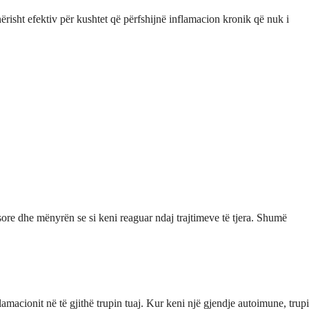
risht efektiv për kushtet që përfshijnë inflamacion kronik që nuk i
ore dhe mënyrën se si keni reaguar ndaj trajtimeve të tjera. Shumë
acionit në të gjithë trupin tuaj. Kur keni një gjendje autoimune, trupi