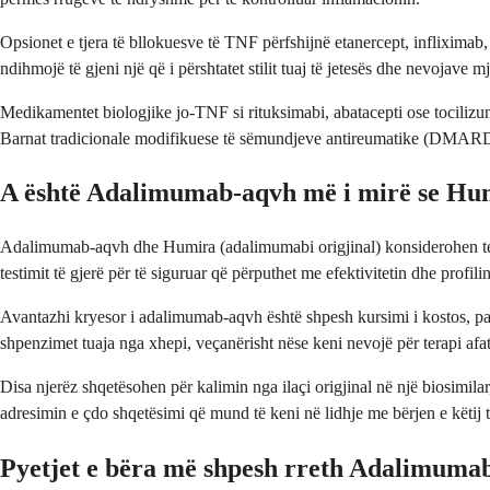
Opsionet e tjera të bllokuesve të TNF përfshijnë etanercept, inflixima
ndihmojë të gjeni një që i përshtatet stilit tuaj të jetesës dhe nevojave m
Medikamentet biologjike jo-TNF si rituksimabi, abatacepti ose tociliz
Barnat tradicionale modifikuese të sëmundjeve antireumatike (DMARDs)
A është Adalimumab-aqvh më i mirë se Hu
Adalimumab-aqvh dhe Humira (adalimumabi origjinal) konsiderohen terape
testimit të gjerë për të siguruar që përputhet me efektivitetin dhe profilin 
Avantazhi kryesor i adalimumab-aqvh është shpesh kursimi i kostos, pas
shpenzimet tuaja nga xhepi, veçanërisht nëse keni nevojë për terapi afat
Disa njerëz shqetësohen për kalimin nga ilaçi origjinal në një biosimilar
adresimin e çdo shqetësimi që mund të keni në lidhje me bërjen e këtij t
Pyetjet e bëra më shpesh rreth Adalimuma