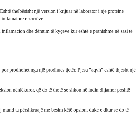
të thelbësisht një version i krijuar në laborator i një proteine
a inflamatore e zorrëve.
on inflamacion dhe dëmtim të kyçeve kur është e pranishme në sasi të
 por prodhohet nga një prodhues tjetër. Pjesa "aqvh" është thjesht një
injeksion nënlëkuror, që do të thotë se shkon në indin dhjamor poshtë
aj mund ta përshkruajë me besim këtë opsion, duke e ditur se do të