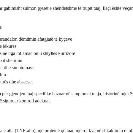
gabimisht sulmon pjesët e shëndetshme të trupit tuaj. Ilaçi është veçanë
n:
randalon dëmtimin afatgjatë të kyçeve
e lëkurës
në nga inflamacioni i shtyllës kurrizore
xit shërimin
nit dhe simptomave
thin
urës dhe absceset
për gjendjen tuaj specifike bazuar në simptomat tuaja, historinë mjekës
ë siguruar kontroll adekuat.
lfa (TNF-alfa), një proteinë që luan një rol kyç në shkaktimin e inflam