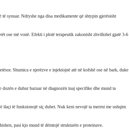
rë të synuar. Ndryshe nga disa medikamente që shtypin gjerësisht
rët ose më vonë. Efekti i plotë terapeutik zakonisht zhvillohet gjatë 3-6
ndetësor. Shumica e njerëzve e injektojnë atë në kofshë ose në bark, duke
ë me dozën e duhur bazuar në diagnozën tuaj specifike dhe mund ta
që ilaçi të funksionojë siç duhet. Nuk keni nevojë ta merrni me ushqim
ishen, pasi kjo mund të dëmtojë strukturën e proteinave.