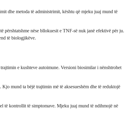
imit dhe metoda të administrimit, kështu që mjeku juaj mund të
 përshtatshme nëse bllokuesit e TNF-së nuk janë efektivë për ju.
nd të biologjikëve.
rajtimin e kushteve autoimune. Versioni biosimilar i nënshtrohet
s. Kjo mund ta bëjë trajtimin më të aksesueshëm dhe të reduktojë
nivel të kontrollit të simptomave. Mjeku juaj mund të ndihmojë në