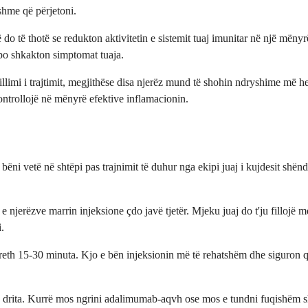
hme që përjetoni.
o të thotë se redukton aktivitetin e sistemit tuaj imunitar në një mëny
po shkakton simptomat tuaja.
illimi i trajtimit, megjithëse disa njerëz mund të shohin ndryshime më he
ontrollojë në mënyrë efektive inflamacionin.
bëni vetë në shtëpi pas trajnimit të duhur nga ekipi juaj i kujdesit shë
 e njerëzve marrin injeksione çdo javë tjetër. Mjeku juaj do t'ju filloj
.
r rreth 15-30 minuta. Kjo e bën injeksionin më të rehatshëm dhe siguron 
a drita. Kurrë mos ngrini adalimumab-aqvh ose mos e tundni fuqishëm sh