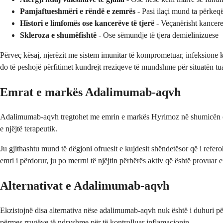
Pamjaftueshmëri e rëndë e zemrës
- Pasi ilaçi mund ta përkeq
Histori e limfomës ose kancerëve të tjerë
- Veçanërisht kancere
Skleroza e shumëfishtë
- Ose sëmundje të tjera demielinizuese
Përveç kësaj, njerëzit me sistem imunitar të komprometuar, infeksione k
do të peshojë përfitimet kundrejt rreziqeve të mundshme për situatën tua
Emrat e markës Adalimumab-aqvh
Adalimumab-aqvh tregtohet me emrin e markës Hyrimoz në shumicën e vend
e njëjtë terapeutik.
Ju gjithashtu mund të dëgjoni ofruesit e kujdesit shëndetësor që i refer
emri i përdorur, ju po merrni të njëjtin përbërës aktiv që është provuar e
Alternativat e Adalimumab-aqvh
Ekzistojnë disa alternativa nëse adalimumab-aqvh nuk është i duhuri pë
përmes rrugëve të ndryshme për të kontrolluar inflamacionin.