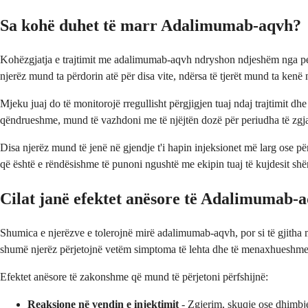
Sa kohë duhet të marr Adalimumab-aqvh?
Kohëzgjatja e trajtimit me adalimumab-aqvh ndryshon ndjeshëm nga pers
njerëz mund ta përdorin atë për disa vite, ndërsa të tjerët mund ta kenë 
Mjeku juaj do të monitorojë rregullisht përgjigjen tuaj ndaj trajtimit dh
qëndrueshme, mund të vazhdoni me të njëjtën dozë për periudha të zgja
Disa njerëz mund të jenë në gjendje t'i hapin injeksionet më larg ose p
që është e rëndësishme të punoni ngushtë me ekipin tuaj të kujdesit sh
Cilat janë efektet anësore të Adalimumab-
Shumica e njerëzve e tolerojnë mirë adalimumab-aqvh, por si të gjitha me
shumë njerëz përjetojnë vetëm simptoma të lehta dhe të menaxhueshme
Efektet anësore të zakonshme që mund të përjetoni përfshijnë:
Reaksione në vendin e injektimit
- Zgjerim, skuqje ose dhimbje