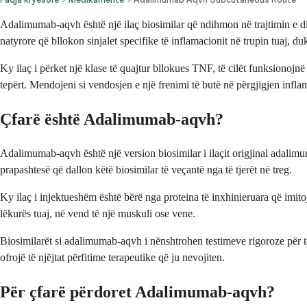
Adalimumab-aqvh është një ilaç biosimilar që ndihmon në trajtimin e disa
natyrore që bllokon sinjalet specifike të inflamacionit në trupin tuaj, d
Ky ilaç i përket një klase të quajtur bllokues TNF, të cilët funksionoj
tepërt. Mendojeni si vendosjen e një frenimi të butë në përgjigjen inflama
Çfarë është Adalimumab-aqvh?
Adalimumab-aqvh është një version biosimilar i ilaçit origjinal adalimum
prapashtesë që dallon këtë biosimilar të veçantë nga të tjerët në treg.
Ky ilaç i injektueshëm është bërë nga proteina të inxhinieruara që imitoj
lëkurës tuaj, në vend të një muskuli ose vene.
Biosimilarët si adalimumab-aqvh i nënshtrohen testimeve rigoroze për të
ofrojë të njëjtat përfitime terapeutike që ju nevojiten.
Për çfarë përdoret Adalimumab-aqvh?