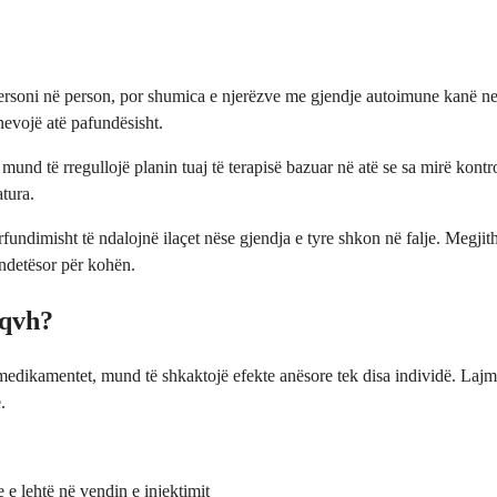
oni në person, por shumica e njerëzve me gjendje autoimune kanë nevojë
nevojë atë pafundësisht.
e mund të rregullojë planin tuaj të terapisë bazuar në atë se sa mirë kont
tura.
ërfundimisht të ndalojnë ilaçet nëse gjendja e tyre shkon në falje. Meg
ëndetësor për kohën.
aqvh?
dikamentet, mund të shkaktojë efekte anësore tek disa individë. Lajmi i 
.
 e lehtë në vendin e injektimit