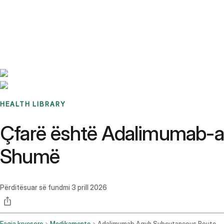
Benchmarks
Stories
FAQ
Sign up / Log in
HEALTH LIBRARY
Çfarë është Adalimumab-a
Shumë
Përditësuar së fundmi
3 prill 2026
Faqja kryesore
Medikamente
Adalimumab Aqvh Subcutaneous Route