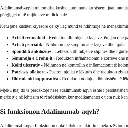
Adalimumab-aqvh trajton disa kushte autoimune ku sistemi juaj imunitar 
përgjigjet mirë trajtimeve tradicionale.
Këtu janë kushtet kryesore që ky ilaç mund të ndihmojë në menaxhimi
Artriti reumatoid
- Redukton dhimbjen e kyçeve, ënjtjen dhe pa
Artriti psoriatik
- Ndihmon me simptomat e kyçeve dhe njollat 
Spondiliti ankilozues
- Lehtëson dhimbjen e shpinës dhe ngurtësi
Sëmundja e Crohn-it
- Redukton inflamacionin e zorrëve dhe n
Koliti ulcerativ
- Ndihmon në kontrollin e inflamacionit të kolo
Psoriasis pllakore
- Pastron njollat e lëkurës dhe redukton zbok
Hidradeniti suppurativa
- Redukton nodujt e dhimbshëm të lëk
Mjeku juaj do të përcaktojë nëse adalimumab-aqvh është i përshtatshëm 
njerëz gjejnë lehtësim të rëndësishëm kur medikamentet e tjera nuk kan
Si funksionon Adalimumab-aqvh?
Adalimumab-aqvh funksionon duke bllokuar faktorin e nekrozës tumorale a