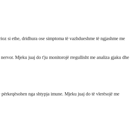
erioz si ethe, dridhura ose simptoma të vazhdueshme të ngjashme me
t nervor. Mjeku juaj do t'ju monitorojë rregullisht me analiza gjaku dhe
ë përkeqësohen nga shtypja imune. Mjeku juaj do të vlerësojë me