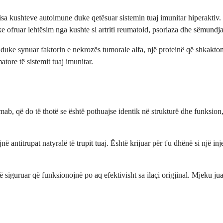
 kushteve autoimune duke qetësuar sistemin tuaj imunitar hiperaktiv. Ësh
uke ofruar lehtësim nga kushte si artriti reumatoid, psoriaza dhe sëmundj
në duke synuar faktorin e nekrozës tumorale alfa, një proteinë që shkakt
tore të sistemit tuaj imunitar.
ab, që do të thotë se është pothuajse identik në strukturë dhe funksion,
në antitrupat natyralë të trupit tuaj. Është krijuar për t'u dhënë si një 
 siguruar që funksionojnë po aq efektivisht sa ilaçi origjinal. Mjeku ju