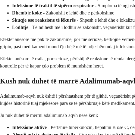
Infeksione të traktit të sipërm respirator
- Simptoma të ngjash
Dhembje koke
- Zakonisht e lehtë dhe e përkohshme
Skuqje ose reaksione të lëkurës
- Shpesh e lehtë dhe e lokalizu
Lodhtje
- Të ndihesh më i lodhur se zakonisht, veçanërisht kur fi
Efektet anësore më pak të zakonshme, por më serioze, kërkojnë vëmend
gripin, pasi medikamenti mund t'ju bëjë më të ndjeshëm ndaj infeksion
Efektet anësore të rralla, por serioze, përfshijnë reaksione të rënda ale
kontrolle për të kapur çdo problem të mundshëm herët.
Kush nuk duhet të marrë Adalimumab-aqv
Adalimumab-aqvh nuk është i përshtatshëm për të gjithë, veçanërisht p
kujdes historinë tuaj mjekësore para se të përshkruajë këtë medikament
Ju nuk duhet të merrni adalimumab-aqvh nëse keni:
Infeksione aktive
- Përfshirë tuberkulozin, hepatitin B ose C, ose
Alergji ndaj vaksinave të gjalla
- Ose nëse keni marrë së fundmi