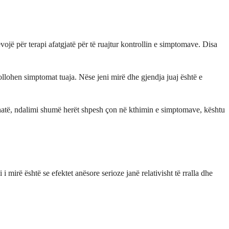
 për terapi afatgjatë për të ruajtur kontrollin e simptomave. Disa
rollohen simptomat tuaja. Nëse jeni mirë dhe gjendja juaj është e
jithatë, ndalimi shumë herët shpesh çon në kthimin e simptomave, kështu
mirë është se efektet anësore serioze janë relativisht të rralla dhe