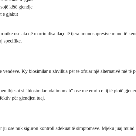
ësojë këtë gjendje
t e gjakut
ronike ose ata që marrin disa ilaçe të tjera imunosupresive mund të kenë
j specifike.
eve. Ky biosimilar u zhvillua për të ofruar një alternativë më të përb
ohen thjesht si "biosimilar adalimumab" ose me emrin e tij të plotë gjen
fektiv për gjendjen tuaj.
r ju ose nuk siguron kontroll adekuat të simptomave. Mjeku juaj mund t