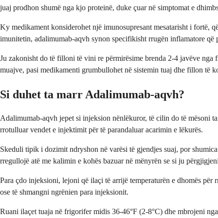
juaj prodhon shumë nga kjo proteinë, duke çuar në simptomat e dhimbs
Ky medikament konsiderohet një imunosupresant mesatarisht i fortë, që d
imunitetin, adalimumab-aqvh synon specifikisht rrugën inflamatore që 
Ju zakonisht do të filloni të vini re përmirësime brenda 2-4 javëve nga f
muajve, pasi medikamenti grumbullohet në sistemin tuaj dhe fillon të k
Si duhet ta marr Adalimumab-aqvh?
Adalimumab-aqvh jepet si injeksion nënlëkuror, të cilin do të mësoni ta 
rrotulluar vendet e injektimit për të parandaluar acarimin e lëkurës.
Skeduli tipik i dozimit ndryshon në varësi të gjendjes suaj, por shumica
rregullojë atë me kalimin e kohës bazuar në mënyrën se si ju përgjigjeni
Para çdo injeksioni, lejoni që ilaçi të arrijë temperaturën e dhomës pë
ose të shmangni ngrënien para injeksionit.
Ruani ilaçet tuaja në frigorifer midis 36-46°F (2-8°C) dhe mbrojeni ng