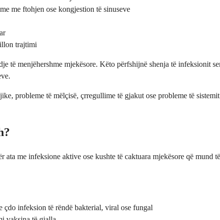
me me ftohjen ose kongjestion të sinuseve
ar
llon trajtimi
je të menjëhershme mjekësore. Këto përfshijnë shenja të infeksionit s
eve.
rgjike, probleme të mëlçisë, çrregullime të gjakut ose probleme të sistemi
h?
ër ata me infeksione aktive ose kushte të caktuara mjekësore që mund t
.
 çdo infeksion të rëndë bakterial, viral ose fungal
 vaksina të gjalla