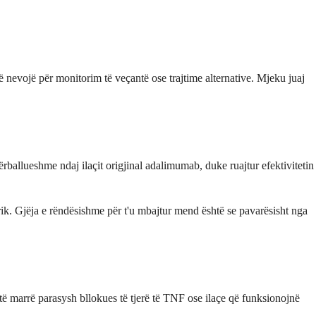
 nevojë për monitorim të veçantë ose trajtime alternative. Mjeku juaj
allueshme ndaj ilaçit origjinal adalimumab, duke ruajtur efektivitetin
erik. Gjëja e rëndësishme për t'u mbajtur mend është se pavarësisht nga
ë marrë parasysh bllokues të tjerë të TNF ose ilaçe që funksionojnë