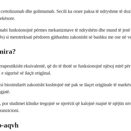
b, certolizumab dhe golimumab. Secili ka orare paksa të ndryshme të doz
jekësore.
umabi funksionojnë përmes mekanizmave të ndryshëm dhe mund të jenë të
 si metotreksati përdoren gjithashtu zakonisht së bashku me ose në ve
mira?
utikisht ekuivalentë, që do të thotë se funksionojnë njësoj mirë për t
e sigurisë së ilaçit origjinal.
i biosimilarët zakonisht kushtojnë më pak se ilaçet origjinale të markë
gjatë.
, por studimet klinike tregojnë se njerëzit që kalojnë ruajnë të njëjtin 
ranzicioni.
b-aqvh