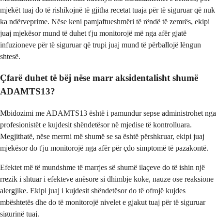
mjekët tuaj do të rishikojnë të gjitha recetat tuaja për të siguruar që nuk
ka ndërveprime. Nëse keni pamjaftueshmëri të rëndë të zemrës, ekipi
juaj mjekësor mund të duhet t'ju monitorojë më nga afër gjatë
infuzioneve për të siguruar që trupi juaj mund të përballojë lëngun
shtesë.
Çfarë duhet të bëj nëse marr aksidentalisht shumë
ADAMTS13?
Mbidozimi me ADAMTS13 është i pamundur sepse administrohet nga
profesionistët e kujdesit shëndetësor në mjedise të kontrolluara.
Megjithatë, nëse merrni më shumë se sa është përshkruar, ekipi juaj
mjekësor do t'ju monitorojë nga afër për çdo simptomë të pazakontë.
Efektet më të mundshme të marrjes së shumë ilaçeve do të ishin një
rrezik i shtuar i efekteve anësore si dhimbje koke, nauze ose reaksione
alergjike. Ekipi juaj i kujdesit shëndetësor do të ofrojë kujdes
mbështetës dhe do të monitorojë nivelet e gjakut tuaj për të siguruar
sigurinë tuaj.