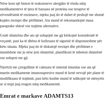
Nëse keni një histori të reaksioneve alergjike të rënda ndaj
medikamenteve të tjera të bazuara në proteina ose terapive të
zëvendësimit të enzimave, mjeku juaj do të duhet të peshojë me shumë
kujdes rreziqet dhe përfitimet. Ata mund të rekomandojnë masa
paraprake shtesë ose trajtime alternative.
Gratë shtatzëna dhe ato që ushqejnë me gji kërkojnë konsideratë të
veçantë, pasi ka të dhëna të kufizuara të sigurisë të disponueshme për
këto situata. Mjeku juaj do të diskutojë rreziqet dhe përfitimet e
mundshme me ju nëse jeni shtatzënë, planifikoni të mbeteni shtatzënë
ose ushqeni me gji.
Njerëzit me çrregullime të caktuara të sistemit imunitar ose ata që
marrin medikamente imunosupresive mund të kenë nevojë për plane të
modifikuara të trajtimit, pasi këto kushte mund të ndikojnë në mënyrën
se si trupi juaj reagon ndaj medikamentit.
Emrat e markave ADAMTS13