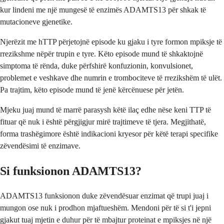
kur lindeni me një mungesë të enzimës ADAMTS13 për shkak të
mutacioneve gjenetike.
Njerëzit me hTTP përjetojnë episode ku gjaku i tyre formon mpiksje të
rrezikshme nëpër trupin e tyre. Këto episode mund të shkaktojnë
simptoma të rënda, duke përfshirë konfuzionin, konvulsionet,
problemet e veshkave dhe numrin e trombociteve të rrezikshëm të ulët.
Pa trajtim, këto episode mund të jenë kërcënuese për jetën.
Mjeku juaj mund të marrë parasysh këtë ilaç edhe nëse keni TTP të
fituar që nuk i është përgjigjur mirë trajtimeve të tjera. Megjithatë,
forma trashëgimore është indikacioni kryesor për këtë terapi specifike
zëvendësimi të enzimave.
Si funksionon ADAMTS13?
ADAMTS13 funksionon duke zëvendësuar enzimat që trupi juaj i
mungon ose nuk i prodhon mjaftueshëm. Mendoni për të si t'i jepni
gjakut tuaj mjetin e duhur për të mbajtur proteinat e mpiksjes në një