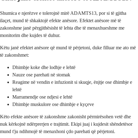
Shumica e njerëzve e tolerojnë mirë ADAMTS13, por si të gjitha
ilaçet, mund të shkaktojë efekte anësore. Efektet anësore më të
zakonshme janë përgjithësisht të lehta dhe të menaxhueshme me
monitorim dhe kujdes të duhur.
Këtu janë efektet anësore që mund të përjetoni, duke filluar me ato më
të zakonshmet:
Dhimbje koke dhe lodhje e lehtë
Nauze ose parehati në stomak
Reagime në vendin e infuzionit si skuqje, ënjtje ose dhimbje e
lehtë
Marramendje ose ndjesi e lehtë
Dhimbje muskulore ose dhimbje e kyçeve
Këto efekte anësore të zakonshme zakonisht përmirësohen vetë dhe
nuk kërkojnë ndërprerjen e trajtimit. Ekipi juaj i kujdesit shëndetësor
mund t'ju ndihmojë të menaxhoni çdo parehati që përjetoni.