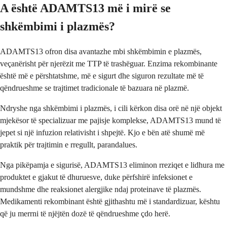
A është ADAMTS13 më i mirë se
shkëmbimi i plazmës?
ADAMTS13 ofron disa avantazhe mbi shkëmbimin e plazmës,
veçanërisht për njerëzit me TTP të trashëguar. Enzima rekombinante
është më e përshtatshme, më e sigurt dhe siguron rezultate më të
qëndrueshme se trajtimet tradicionale të bazuara në plazmë.
Ndryshe nga shkëmbimi i plazmës, i cili kërkon disa orë në një objekt
mjekësor të specializuar me pajisje komplekse, ADAMTS13 mund të
jepet si një infuzion relativisht i shpejtë. Kjo e bën atë shumë më
praktik për trajtimin e rregullt, parandalues.
Nga pikëpamja e sigurisë, ADAMTS13 eliminon rreziqet e lidhura me
produktet e gjakut të dhuruesve, duke përfshirë infeksionet e
mundshme dhe reaksionet alergjike ndaj proteinave të plazmës.
Medikamenti rekombinant është gjithashtu më i standardizuar, kështu
që ju merrni të njëjtën dozë të qëndrueshme çdo herë.