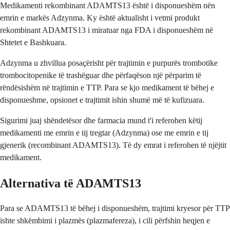
Medikamenti rekombinant ADAMTS13 është i disponueshëm nën
emrin e markës Adzynma. Ky është aktualisht i vetmi produkt
rekombinant ADAMTS13 i miratuar nga FDA i disponueshëm në
Shtetet e Bashkuara.
Adzynma u zhvillua posaçërisht për trajtimin e purpurës trombotike
trombocitopenike të trashëguar dhe përfaqëson një përparim të
rëndësishëm në trajtimin e TTP. Para se kjo medikament të bëhej e
disponueshme, opsionet e trajtimit ishin shumë më të kufizuara.
Sigurimi juaj shëndetësor dhe farmacia mund t'i referohen këtij
medikamenti me emrin e tij tregtar (Adzynma) ose me emrin e tij
gjenerik (recombinant ADAMTS13). Të dy emrat i referohen të njëjtit
medikament.
Alternativa të ADAMTS13
Para se ADAMTS13 të bëhej i disponueshëm, trajtimi kryesor për TTP
ishte shkëmbimi i plazmës (plazmafereza), i cili përfshin heqjen e