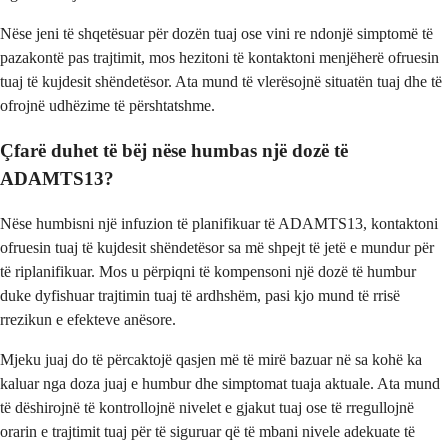
Nëse jeni të shqetësuar për dozën tuaj ose vini re ndonjë simptomë të
pazakontë pas trajtimit, mos hezitoni të kontaktoni menjëherë ofruesin
tuaj të kujdesit shëndetësor. Ata mund të vlerësojnë situatën tuaj dhe të
ofrojnë udhëzime të përshtatshme.
Çfarë duhet të bëj nëse humbas një dozë të
ADAMTS13?
Nëse humbisni një infuzion të planifikuar të ADAMTS13, kontaktoni
ofruesin tuaj të kujdesit shëndetësor sa më shpejt të jetë e mundur për
të riplanifikuar. Mos u përpiqni të kompensoni një dozë të humbur
duke dyfishuar trajtimin tuaj të ardhshëm, pasi kjo mund të rrisë
rrezikun e efekteve anësore.
Mjeku juaj do të përcaktojë qasjen më të mirë bazuar në sa kohë ka
kaluar nga doza juaj e humbur dhe simptomat tuaja aktuale. Ata mund
të dëshirojnë të kontrollojnë nivelet e gjakut tuaj ose të rregullojnë
orarin e trajtimit tuaj për të siguruar që të mbani nivele adekuate të