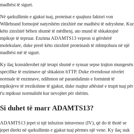
madhësi të sigurt.
Në qarkullimin e gjakut tuaj, proteinat e quajtura faktori von
Willebrand formojnë natyrshëm zinxhirë me madhësi të ndryshme. Kur
këto zinxhirë bëhen shumë të mëdhenj, ato mund të shkaktojnë
mpiksje të tepruar. Enzima ADAMTS13 vepron si gërshërë
molekulare, duke prerë këto zinxhirë proteinash të mbinjohura në një
madhësi më të sigurt.
Ky ilaç konsiderohet një terapi shumë e synuar sepse trajton mungesën
specifike të enzimave që shkakton hTTP. Duke rivendosur nivelet
normale të enzimave, ndihmon në parandalimin e formimit të
mpiksjeve të rrezikshme të gjakut, duke ruajtur aftësinë e trupit tuaj për
t'u mpiksur normalisht kur nevojitet për shërim.
Si duhet të marr ADAMTS13?
ADAMTS13 jepet si një infuzion intravenoz (IV), që do të thotë se
jepet direkt në qarkullimin e gjakut tuaj përmes një vene. Ky ilaç nuk