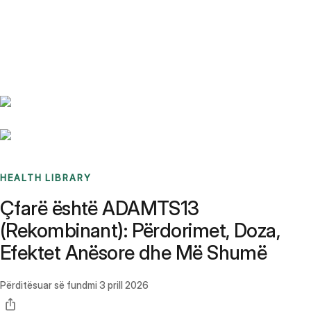
Benchmarks
Stories
FAQ
Sign up / Log in
HEALTH LIBRARY
Çfarë është ADAMTS13
(Rekombinant): Përdorimet, Doza,
Efektet Anësore dhe Më Shumë
Përditësuar së fundmi
3 prill 2026