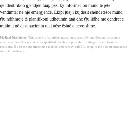
që identifikon gjendjen tuaj, pasi ky informacion mund të jetë
vendimtar në një emergjencë. Ekipi juaj i kujdesit shëndetësor mund
t'ju ndihmojë të planifikoni udhëtimin tuaj dhe t'ju lidhë me qendrat e
trajtimit në destinacionin tuaj nëse është e nevojshme.
Medical Disclaimer:
This article is for informational purposes only and does not constitute
medical advice. Always consult a qualified healthcare provider for diagnosis and treatment
decisions. If you are experiencing a medical emergency, call 911 or go to the nearest emergency
room immediately.