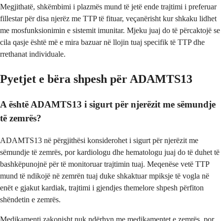
Megjithatë, shkëmbimi i plazmës mund të jetë ende trajtimi i preferuar
fillestar për disa njerëz me TTP të fituar, veçanërisht kur shkaku lidhet
me mosfunksionimin e sistemit imunitar. Mjeku juaj do të përcaktojë se
cila qasje është më e mira bazuar në llojin tuaj specifik të TTP dhe
rrethanat individuale.
Pyetjet e bëra shpesh për ADAMTS13
A është ADAMTS13 i sigurt për njerëzit me sëmundje
të zemrës?
ADAMTS13 në përgjithësi konsiderohet i sigurt për njerëzit me
sëmundje të zemrës, por kardiologu dhe hematologu juaj do të duhet të
bashkëpunojnë për të monitoruar trajtimin tuaj. Meqenëse vetë TTP
mund të ndikojë në zemrën tuaj duke shkaktuar mpiksje të vogla në
enët e gjakut kardiak, trajtimi i gjendjes themelore shpesh përfiton
shëndetin e zemrës.
Medikamenti zakonisht nuk ndërhyn me medikamentet e zemrës, por