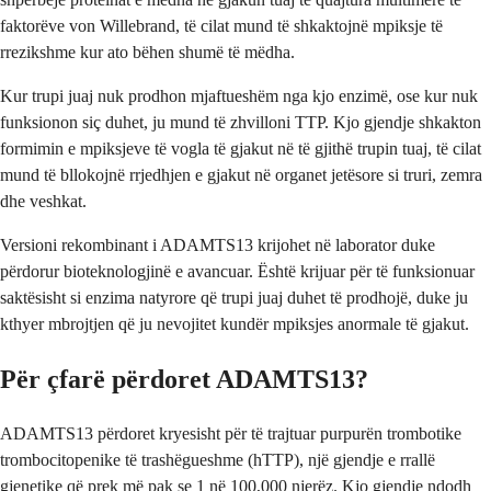
faktorëve von Willebrand, të cilat mund të shkaktojnë mpiksje të
rrezikshme kur ato bëhen shumë të mëdha.
Kur trupi juaj nuk prodhon mjaftueshëm nga kjo enzimë, ose kur nuk
funksionon siç duhet, ju mund të zhvilloni TTP. Kjo gjendje shkakton
formimin e mpiksjeve të vogla të gjakut në të gjithë trupin tuaj, të cilat
mund të bllokojnë rrjedhjen e gjakut në organet jetësore si truri, zemra
dhe veshkat.
Versioni rekombinant i ADAMTS13 krijohet në laborator duke
përdorur bioteknologjinë e avancuar. Është krijuar për të funksionuar
saktësisht si enzima natyrore që trupi juaj duhet të prodhojë, duke ju
kthyer mbrojtjen që ju nevojitet kundër mpiksjes anormale të gjakut.
Për çfarë përdoret ADAMTS13?
ADAMTS13 përdoret kryesisht për të trajtuar purpurën trombotike
trombocitopenike të trashëgueshme (hTTP), një gjendje e rrallë
gjenetike që prek më pak se 1 në 100,000 njerëz. Kjo gjendje ndodh