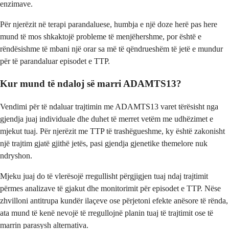
enzimave.
Për njerëzit në terapi parandaluese, humbja e një doze herë pas here
mund të mos shkaktojë probleme të menjëhershme, por është e
rëndësishme të mbani një orar sa më të qëndrueshëm të jetë e mundur
për të parandaluar episodet e TTP.
Kur mund të ndaloj së marri ADAMTS13?
Vendimi për të ndaluar trajtimin me ADAMTS13 varet tërësisht nga
gjendja juaj individuale dhe duhet të merret vetëm me udhëzimet e
mjekut tuaj. Për njerëzit me TTP të trashëgueshme, ky është zakonisht
një trajtim gjatë gjithë jetës, pasi gjendja gjenetike themelore nuk
ndryshon.
Mjeku juaj do të vlerësojë rregullisht përgjigjen tuaj ndaj trajtimit
përmes analizave të gjakut dhe monitorimit për episodet e TTP. Nëse
zhvilloni antitrupa kundër ilaçeve ose përjetoni efekte anësore të rënda,
ata mund të kenë nevojë të rregullojnë planin tuaj të trajtimit ose të
marrin parasysh alternativa.