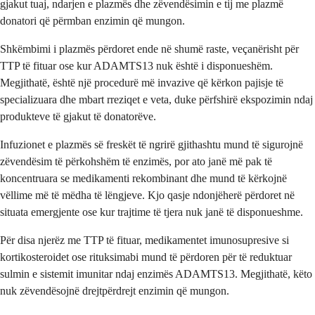
gjakut tuaj, ndarjen e plazmës dhe zëvendësimin e tij me plazmë
donatori që përmban enzimin që mungon.
Shkëmbimi i plazmës përdoret ende në shumë raste, veçanërisht për
TTP të fituar ose kur ADAMTS13 nuk është i disponueshëm.
Megjithatë, është një procedurë më invazive që kërkon pajisje të
specializuara dhe mbart rreziqet e veta, duke përfshirë ekspozimin ndaj
produkteve të gjakut të donatorëve.
Infuzionet e plazmës së freskët të ngrirë gjithashtu mund të sigurojnë
zëvendësim të përkohshëm të enzimës, por ato janë më pak të
koncentruara se medikamenti rekombinant dhe mund të kërkojnë
vëllime më të mëdha të lëngjeve. Kjo qasje ndonjëherë përdoret në
situata emergjente ose kur trajtime të tjera nuk janë të disponueshme.
Për disa njerëz me TTP të fituar, medikamentet imunosupresive si
kortikosteroidet ose rituksimabi mund të përdoren për të reduktuar
sulmin e sistemit imunitar ndaj enzimës ADAMTS13. Megjithatë, këto
nuk zëvendësojnë drejtpërdrejt enzimin që mungon.