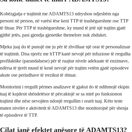
Kohëzgjatja e trajtimit me ADAMTS13 ndryshon ndjeshëm nga
personi në person, në varësi tëse keni TTP të trashëgueshme ose TTP
të fituar. Për TTP të trashëgueshme, ky mund të jetë një trajtim gjatë
gjithë jetës, pasi gjendja gjenetike themelore nuk zhduket.
Mjeku juaj do të punojë me ju për të zhvilluar një orar të personalizuar
të trajtimit. Disa njerëz me hTTP kanë nevojë për infuzione të rregullta
profilaktike (parandaluese) për të ruajtur nivele adekuate të enzimave,
ndërsa të tjerët mund të kenë nevojë për trajtim vetëm gjatë episodeve
akute ose periudhave të rrezikut të shtuar.
Monitorimi i rregullt përmes analizave të gjakut do të ndihmojë ekipin
tuaj të kujdesit shëndetësor të përcaktojë se sa mirë po funksionon
trajtimi dhe nëse nevojiten ndonjë rregullim i orarit tuaj. Këto teste
maten nivelet e aktivitetit të ADAMTS13 dhe monitorojnë për shenja
të episodeve të TTP.
Cilat janë efektet anësore të ADAMTS13?