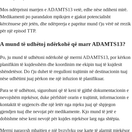
Mos ndërprisni marrjen e ADAMTS13 vetë, edhe nëse ndiheni mirë.
Medikamenti po parandalon mpiksjen e gjakut potencialisht
kërcënuese për jetën, dhe ndërprerja e papritur mund t'ju vërë në rrezik
për një episod TTP.
A mund të udhëtoj ndërkohë që marr ADAMTS13?
Po, ju mund të udhëtoni ndërkohë që merrni ADAMTS13, por kërkon
planifikim të kujdesshëm dhe koordinim me ekipin tuaj të kujdesit
shëndetësor. Do t'ju duhet të rregulloni trajtimin në destinacionin tuaj
nëse udhëtimi juaj përkon me një infuzion të planifikuar.
Para se të udhëtoni, sigurohuni që të keni të gjithë dokumentacionin e
nevojshëm mjekësor, duke përfshirë orarin e trajtimit, informacionin e
kontaktit të urgjencës dhe një letër nga mjeku juaj që shpjegon
gjendjen tuaj dhe nevojat për medikamente. Kjo mund të jetë e
dobishme nëse keni nevojë për kujdes mjekësor larg nga shtëpia.
Merrni parasysh mbajtjen e një byzylyku ose karte të alarmit mjekësor