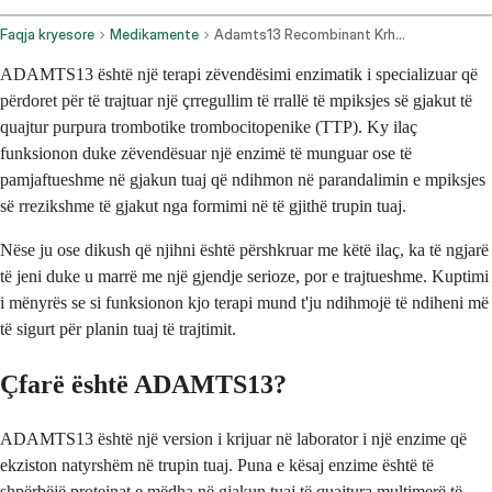
Faqja kryesore
Medikamente
Adamts13 Recombinant Krhn Intravenous Route
ADAMTS13 është një terapi zëvendësimi enzimatik i specializuar që
përdoret për të trajtuar një çrregullim të rrallë të mpiksjes së gjakut të
quajtur purpura trombotike trombocitopenike (TTP). Ky ilaç
funksionon duke zëvendësuar një enzimë të munguar ose të
pamjaftueshme në gjakun tuaj që ndihmon në parandalimin e mpiksjes
së rrezikshme të gjakut nga formimi në të gjithë trupin tuaj.
Nëse ju ose dikush që njihni është përshkruar me këtë ilaç, ka të ngjarë
të jeni duke u marrë me një gjendje serioze, por e trajtueshme. Kuptimi
i mënyrës se si funksionon kjo terapi mund t'ju ndihmojë të ndiheni më
të sigurt për planin tuaj të trajtimit.
Çfarë është ADAMTS13?
ADAMTS13 është një version i krijuar në laborator i një enzime që
ekziston natyrshëm në trupin tuaj. Puna e kësaj enzime është të
shpërbëjë proteinat e mëdha në gjakun tuaj të quajtura multimerë të