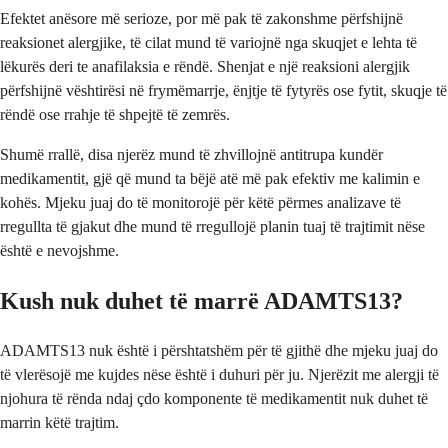
Efektet anësore më serioze, por më pak të zakonshme përfshijnë
reaksionet alergjike, të cilat mund të variojnë nga skuqjet e lehta të
lëkurës deri te anafilaksia e rëndë. Shenjat e një reaksioni alergjik
përfshijnë vështirësi në frymëmarrje, ënjtje të fytyrës ose fytit, skuqje të
rëndë ose rrahje të shpejtë të zemrës.
Shumë rrallë, disa njerëz mund të zhvillojnë antitrupa kundër
medikamentit, gjë që mund ta bëjë atë më pak efektiv me kalimin e
kohës. Mjeku juaj do të monitorojë për këtë përmes analizave të
rregullta të gjakut dhe mund të rregullojë planin tuaj të trajtimit nëse
është e nevojshme.
Kush nuk duhet të marrë ADAMTS13?
ADAMTS13 nuk është i përshtatshëm për të gjithë dhe mjeku juaj do
të vlerësojë me kujdes nëse është i duhuri për ju. Njerëzit me alergji të
njohura të rënda ndaj çdo komponente të medikamentit nuk duhet të
marrin këtë trajtim.