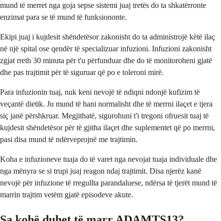
mund të merret nga goja sepse sistemi juaj tretës do ta shkatërronte
enzimat para se të mund të funksiononte.
Ekipi juaj i kujdesit shëndetësor zakonisht do ta administrojë këtë ilaç
në një spital ose qendër të specializuar infuzioni. Infuzioni zakonisht
zgjat rreth 30 minuta për t'u përfunduar dhe do të monitoroheni gjatë
dhe pas trajtimit për të siguruar që po e toleroni mirë.
Para infuzionin tuaj, nuk keni nevojë të ndiqni ndonjë kufizim të
veçantë dietik. Ju mund të hani normalisht dhe të merrni ilaçet e tjera
siç janë përshkruar. Megjithatë, sigurohuni t'i tregoni ofruesit tuaj të
kujdesit shëndetësor për të gjitha ilaçet dhe suplementet që po merrni,
pasi disa mund të ndërveprojnë me trajtimin.
Koha e infuzioneve tuaja do të varet nga nevojat tuaja individuale dhe
nga mënyra se si trupi juaj reagon ndaj trajtimit. Disa njerëz kanë
nevojë për infuzione të rregullta parandaluese, ndërsa të tjerët mund të
marrin trajtim vetëm gjatë episodeve akute.
Sa kohë duhet të marr ADAMTS13?