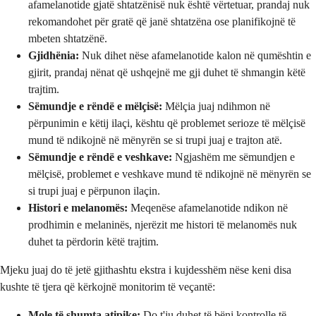
afamelanotide gjatë shtatzënisë nuk është vërtetuar, prandaj nuk
rekomandohet për gratë që janë shtatzëna ose planifikojnë të
mbeten shtatzënë.
Gjidhënia:
Nuk dihet nëse afamelanotide kalon në qumështin e
gjirit, prandaj nënat që ushqejnë me gji duhet të shmangin këtë
trajtim.
Sëmundje e rëndë e mëlçisë:
Mëlçia juaj ndihmon në
përpunimin e këtij ilaçi, kështu që problemet serioze të mëlçisë
mund të ndikojnë në mënyrën se si trupi juaj e trajton atë.
Sëmundje e rëndë e veshkave:
Ngjashëm me sëmundjen e
mëlçisë, problemet e veshkave mund të ndikojnë në mënyrën se
si trupi juaj e përpunon ilaçin.
Histori e melanomës:
Meqenëse afamelanotide ndikon në
prodhimin e melaninës, njerëzit me histori të melanomës nuk
duhet ta përdorin këtë trajtim.
Mjeku juaj do të jetë gjithashtu ekstra i kujdesshëm nëse keni disa
kushte të tjera që kërkojnë monitorim të veçantë:
Mole të shumta atipike:
Do t'ju duhet të bëni kontrolle të