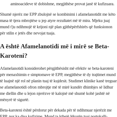
aminoacideve të dobishme, megjithëse provat janë të kufizuara.
Shumë njerëz me EPP zbulojnë se kombinimi i afamelanotidit me këto
masa të tjera mbrojtëse u jep atyre rezultatet më të mira. Mjeku juaj
mund t'ju ndihmojë të krijoni një plan gjithëpërfshirës që funksionon
për stilin e jetës dhe nevojat tuaja.
A është Afamelanotidi më i mirë se Beta-
Karoteni?
Afamelanotidi konsiderohet përgjithësisht më efektiv se beta-karoteni
për menaxhimin e simptomave të EPP, megjithëse të dy trajtimet mund
të luajnë një rol në planin tuaj të kujdesit. Studimet klinike kanë treguar
se afamelanotidi ofron mbrojtje më të mirë kundër dhimbjes së lidhur
me diellin dhe u lejon njerëzve të kalojnë më shumë kohë jashtë në
mënyrë të sigurtë.
Beta-karoteni është përdorur për dekada për të ndihmuar njerëzit me
EPP, por ka disa kufizime. Mund ta kthejë lëkurën tuaj portokalli-