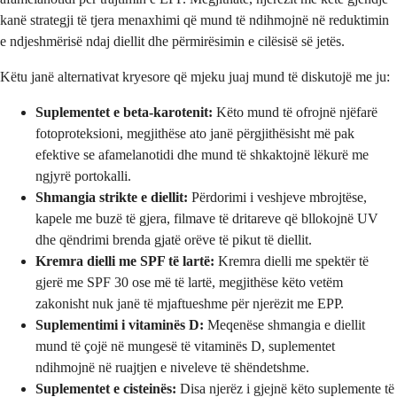
kanë strategji të tjera menaxhimi që mund të ndihmojnë në reduktimin
e ndjeshmërisë ndaj diellit dhe përmirësimin e cilësisë së jetës.
Këtu janë alternativat kryesore që mjeku juaj mund të diskutojë me ju:
Suplementet e beta-karotenit:
Këto mund të ofrojnë njëfarë
fotoproteksioni, megjithëse ato janë përgjithësisht më pak
efektive se afamelanotidi dhe mund të shkaktojnë lëkurë me
ngjyrë portokalli.
Shmangia strikte e diellit:
Përdorimi i veshjeve mbrojtëse,
kapele me buzë të gjera, filmave të dritareve që bllokojnë UV
dhe qëndrimi brenda gjatë orëve të pikut të diellit.
Kremra dielli me SPF të lartë:
Kremra dielli me spektër të
gjerë me SPF 30 ose më të lartë, megjithëse këto vetëm
zakonisht nuk janë të mjaftueshme për njerëzit me EPP.
Suplementimi i vitaminës D:
Meqenëse shmangia e diellit
mund të çojë në mungesë të vitaminës D, suplementet
ndihmojnë në ruajtjen e niveleve të shëndetshme.
Suplementet e cisteinës:
Disa njerëz i gjejnë këto suplemente të