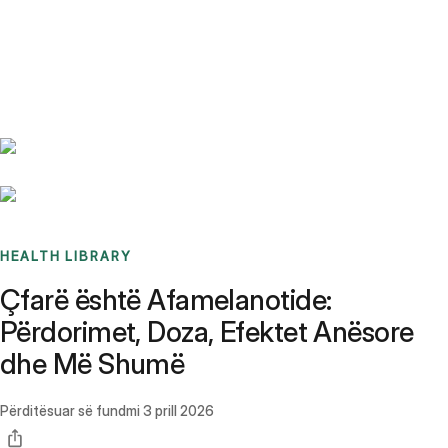
Benchmarks
Stories
FAQ
Sign up / Log in
HEALTH LIBRARY
Çfarë është Afamelanotide:
Përdorimet, Doza, Efektet Anësore
dhe Më Shumë
Përditësuar së fundmi
3 prill 2026