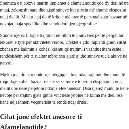
Shumica e njerëzve marrin implantet e afamelanotide çdo dy deri në tre
muaj, zakonisht para dhe gjatë stinëve kur presin më shumë ekspozim
ndaj diellit. Mjeku juaj do të krijojë një orar të personalizuar bazuar në
nevojat tuaja specifike dhe vendndodhjen gjeografike.
Shumë njerëz fillojnë trajtimin në fillim të pranverës për të përgatitur
lëkurën e tyre për aktivitetet verore. Efektet e çdo implanti gradualisht
zbehen me kalimin e kohës, kështu që trajtimi i vazhdueshëm është i
rëndësishëm për të ruajtur mbrojtjen gjatë gjithë stinëve tuaja aktive në
natyrë.
Mjeku juaj do të monitorojë përgjigjen tuaj ndaj trajtimit dhe mund të
rregullojë kohën bazuar në atë se sa mirë e toleroni ekspozimin ndaj
diellit dhe nëse përjetoni ndonjë efekt anësor. Disa njerëz mund të kenë
nevojë për trajtim gjatë gjithë vitit nëse jetojnë në klima me diell ose
kanë ndjeshmëri veçanërisht të rëndë ndaj dritës.
Cilat janë efektet anësore të
Afamelanotide?