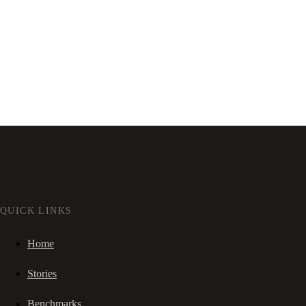
QUICK LINKS
Home
Stories
Benchmarks