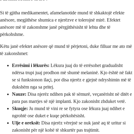
Si të gjitha medikamentet, afamelanotide mund të shkaktojë efekte
anësore, megjithëse shumica e njerëzve e tolerojnë mirë. Efektet
anësore më të zakonshme janë përgjithësisht të lehta dhe të
përkohshme.
Këtu janë efektet anësore që mund të përjetoni, duke filluar me ato më
të zakonshmet:
Errësimi i lëkurës:
Lëkura juaj do të errësohet gradualisht
ndërsa trupi juaj prodhon më shumë melaninë. Kjo është në fakt
se si funksionon ilaçi, por disa njerëz e gjejnë ndryshimin më të
dukshëm nga sa pritej.
Nauze:
Disa njerëz ndihen pak të sëmurë, veçanërisht në ditët e
para pas marrjes së një implanti. Kjo zakonisht zhduket vetë.
Skuqje:
Ju mund të vini re se fytyra ose lëkura juaj ndihet e
ngrohtë ose duket e kuqe përkohësisht.
Ulje e oreksit:
Disa njerëz vërejnë se nuk janë aq të uritur si
zakonisht për një kohë të shkurtër pas trajtimit.