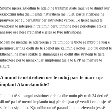
Shumë njerëz zgjedhin të ndalojnë trajtimin gjatë muajve të dimrit kur
ekspozimi ndaj diellit është natyrshëm më i ulët, pastaj rifillojnë në
pranverë për t'u përgatitur për aktivitetet verore. Të tjerët mund të
vendosin të ndërpresin trajtimin përgjithmonë nëse përjetojnë efekte
anësore ose nëse rrethanat e jetës së tyre ndryshojnë.
Mbani në mendje se ndërprerja e trajtimit do të thotë se mbrojtja juaj e
përmirësuar nga dielli do të zbehet me kalimin e kohës. Do t'ju duhet të
ktheheni në masa strikte të shmangies së diellit dhe strategji të tjera
mbrojtëse për të menaxhuar simptomat tuaja të EPP në mënyrë të
sigurt.
A mund të ushtrohem ose të notoj pasi të marr një
implant Afamelanotide?
Ju duhet të shmangni ushtrimet e rënda dhe notin për rreth 24 deri në
48 orë pasi të merrni implantin tuaj për të lejuar që vendi i vendosjes të
shërohet siç duhet. Kjo ndihmon në parandalimin e zhvendosjes së