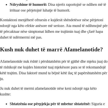
Ndryshime të humorit:
Disa njerëz raportojnë se ndihen më të
irrituar ose përjetojnë luhatje të humorit.
Kontaktoni menjëherë ofruesin e kujdesit shëndetësor nëse përjetoni
ndonjë nga këto efekte anësore më serioze. Ata mund të ndihmojnë për
të përcaktuar nëse simptomat lidhen me trajtimin tuaj dhe çfarë hapa
duhet të ndërmerrni më pas.
Kush nuk duhet të marrë Afamelanotide?
Afamelanotide nuk është i përshtatshëm për të gjithë dhe mjeku juaj do
të rishikojë me kujdes historinë tuaj mjekësore para se të rekomandojë
këtë trajtim. Disa faktorë mund ta bëjnë këtë ilaç të papërshtatshëm për
ju.
Ju nuk duhet të merrni afamelanotide nëse keni ndonjë nga këto
kushte:
Shtatzënia ose përpjekja për të mbetur shtatzënë:
Siguria e