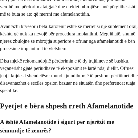
verdhë me përdorim afatgjatë dhe efektet mbrojtëse janë përgjithësisht
më të buta se ato që merrni me afamelanotidin.
Avantazhi kryesor i beta-karotenit është se merret si një suplement oral,
kështu që nuk ka nevojë për procedura implantimi. Megjithatë, shumë
njerëz zbulojnë se mbrojtja superiore e ofruar nga afamelanotidi e bën
procesin e implantimit të vlefshëm.
Disa mjekë rekomandojnë përdorimin e të dy trajtimeve së bashku,
veçanërisht gjatë periudhave të ekspozimit të lartë ndaj diellit. Ofruesi
juaj i kujdesit shëndetësor mund t'ju ndihmojë të peshoni përfitimet dhe
disavantazhet e secilës opsion bazuar në situatën dhe preferencat tuaja
specifike.
Pyetjet e bëra shpesh rreth Afamelanotide
A është Afamelanotide i sigurt për njerëzit me
sëmundje të zemrës?