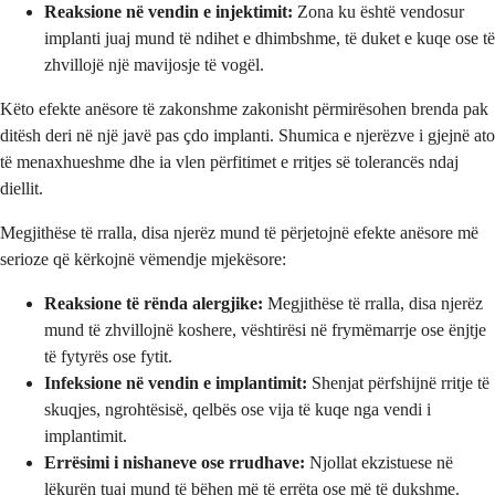
Reaksione në vendin e injektimit:
Zona ku është vendosur
implanti juaj mund të ndihet e dhimbshme, të duket e kuqe ose të
zhvillojë një mavijosje të vogël.
Këto efekte anësore të zakonshme zakonisht përmirësohen brenda pak
ditësh deri në një javë pas çdo implanti. Shumica e njerëzve i gjejnë ato
të menaxhueshme dhe ia vlen përfitimet e rritjes së tolerancës ndaj
diellit.
Megjithëse të rralla, disa njerëz mund të përjetojnë efekte anësore më
serioze që kërkojnë vëmendje mjekësore:
Reaksione të rënda alergjike:
Megjithëse të rralla, disa njerëz
mund të zhvillojnë koshere, vështirësi në frymëmarrje ose ënjtje
të fytyrës ose fytit.
Infeksione në vendin e implantimit:
Shenjat përfshijnë rritje të
skuqjes, ngrohtësisë, qelbës ose vija të kuqe nga vendi i
implantimit.
Errësimi i nishaneve ose rrudhave:
Njollat ekzistuese në
lëkurën tuaj mund të bëhen më të errëta ose më të dukshme.