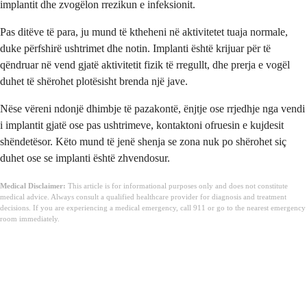
implantit dhe zvogëlon rrezikun e infeksionit.
Pas ditëve të para, ju mund të ktheheni në aktivitetet tuaja normale,
duke përfshirë ushtrimet dhe notin. Implanti është krijuar për të
qëndruar në vend gjatë aktivitetit fizik të rregullt, dhe prerja e vogël
duhet të shërohet plotësisht brenda një jave.
Nëse vëreni ndonjë dhimbje të pazakontë, ënjtje ose rrjedhje nga vendi
i implantit gjatë ose pas ushtrimeve, kontaktoni ofruesin e kujdesit
shëndetësor. Këto mund të jenë shenja se zona nuk po shërohet siç
duhet ose se implanti është zhvendosur.
Medical Disclaimer:
This article is for informational purposes only and does not constitute
medical advice. Always consult a qualified healthcare provider for diagnosis and treatment
decisions. If you are experiencing a medical emergency, call 911 or go to the nearest emergency
room immediately.