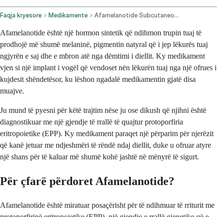
Faqja kryesore
Medikamente
Afamelanotide Subcutaneous Route
Afamelanotide është një hormon sintetik që ndihmon trupin tuaj të
prodhojë më shumë melaninë, pigmentin natyral që i jep lëkurës tuaj
ngjyrën e saj dhe e mbron atë nga dëmtimi i diellit. Ky medikament
vjen si një implant i vogël që vendoset nën lëkurën tuaj nga një ofrues i
kujdesit shëndetësor, ku lëshon ngadalë medikamentin gjatë disa
muajve.
Ju mund të pyesni për këtë trajtim nëse ju ose dikush që njihni është
diagnostikuar me një gjendje të rrallë të quajtur protoporfiria
eritropoietike (EPP). Ky medikament paraqet një përparim për njerëzit
që kanë jetuar me ndjeshmëri të rëndë ndaj diellit, duke u ofruar atyre
një shans për të kaluar më shumë kohë jashtë në mënyrë të sigurt.
Për çfarë përdoret Afamelanotide?
Afamelanotide është miratuar posaçërisht për të ndihmuar të rriturit me
protoporfirinë eritropoietike (EPP), një gjendje e rrallë gjenetike që e