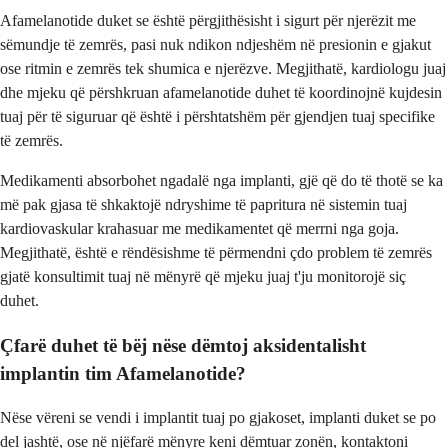
Afamelanotide duket se është përgjithësisht i sigurt për njerëzit me
sëmundje të zemrës, pasi nuk ndikon ndjeshëm në presionin e gjakut
ose ritmin e zemrës tek shumica e njerëzve. Megjithatë, kardiologu juaj
dhe mjeku që përshkruan afamelanotide duhet të koordinojnë kujdesin
tuaj për të siguruar që është i përshtatshëm për gjendjen tuaj specifike
të zemrës.
Medikamenti absorbohet ngadalë nga implanti, gjë që do të thotë se ka
më pak gjasa të shkaktojë ndryshime të papritura në sistemin tuaj
kardiovaskular krahasuar me medikamentet që merrni nga goja.
Megjithatë, është e rëndësishme të përmendni çdo problem të zemrës
gjatë konsultimit tuaj në mënyrë që mjeku juaj t'ju monitorojë siç
duhet.
Çfarë duhet të bëj nëse dëmtoj aksidentalisht
implantin tim Afamelanotide?
Nëse vëreni se vendi i implantit tuaj po gjakoset, implanti duket se po
del jashtë, ose në njëfarë mënyre keni dëmtuar zonën, kontaktoni