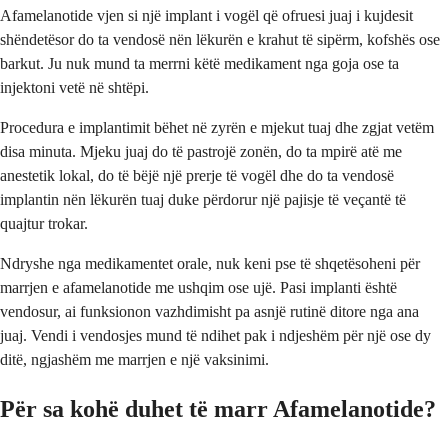
Afamelanotide vjen si një implant i vogël që ofruesi juaj i kujdesit
shëndetësor do ta vendosë nën lëkurën e krahut të sipërm, kofshës ose
barkut. Ju nuk mund ta merrni këtë medikament nga goja ose ta
injektoni vetë në shtëpi.
Procedura e implantimit bëhet në zyrën e mjekut tuaj dhe zgjat vetëm
disa minuta. Mjeku juaj do të pastrojë zonën, do ta mpirë atë me
anestetik lokal, do të bëjë një prerje të vogël dhe do ta vendosë
implantin nën lëkurën tuaj duke përdorur një pajisje të veçantë të
quajtur trokar.
Ndryshe nga medikamentet orale, nuk keni pse të shqetësoheni për
marrjen e afamelanotide me ushqim ose ujë. Pasi implanti është
vendosur, ai funksionon vazhdimisht pa asnjë rutinë ditore nga ana
juaj. Vendi i vendosjes mund të ndihet pak i ndjeshëm për një ose dy
ditë, ngjashëm me marrjen e një vaksinimi.
Për sa kohë duhet të marr Afamelanotide?