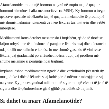
Afamelanotide imiton një hormon natyral në trupin tuaj të quajtur
hormoni stimulues i alfa-melanociteve (α-MSH). Ky hormon u tregon
qelizave speciale në lëkurën tuaj të quajtura melanocite të prodhojnë
më shumë melaninë, pigmenti që i jep lëkurës tuaj ngjyrën dhe vetitë
mbrojtëse.
Medikamenti konsiderohet mesatarisht i fuqishëm, që do të thotë se
krijon ndryshime të dukshme në pamjen e lëkurës suaj dhe tolerancën
ndaj diellit me kalimin e kohës. Ju me shumë gjasa do të vini re se
lëkura juaj gradualisht po errësohet ndërsa trupi juaj prodhon më
shumë melaninë si përgjigje ndaj trajtimit.
Implanti lëshon medikamentin ngadalë dhe vazhdimisht për rreth dy
muaj, duke i dhënë lëkurës suaj kohë për të ndërtuar mbrojtjen e saj
natyrore. Ky proces gradual ndihmon në sigurimin që efektet të jenë të
sigurta dhe të qëndrueshme gjatë gjithë periudhës së trajtimit.
Si duhet ta marr Afamelanotide?