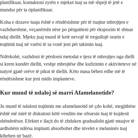
planifikuar, kontaktoni zyrën e mjekut tuaj sa më shpejt të jetë e
mundur për ta riplanifikuar.
Koha e dozave tuaja është e rëndësishme për të ruajtur mbrojtjen e
vazhdueshme, veçanërisht nëse po përgatiteni për ekspozim të shtuar
ndaj diellit. Mjeku juaj mund të ketë nevojë të rregullojë orarin e
trajtimit tuaj në varësi të sa vonë jeni për takimin tuaj.
Ndërkohë, vazhdoni të përdorni metodat e tjera të mbrojtjes nga dielli
si krem kundër diellit, veshje mbrojtëse dhe kufizimin e aktiviteteve në
natyrë gjatë orëve të pikut të diellit. Këto masa bëhen edhe më të
rëndësishme kur jeni midis implanteve.
Kur mund të ndaloj së marri Afamelanotide?
Ju mund të ndaloni trajtimin me afamelanotid në çdo kohë, megjithëse
është më mirë të diskutoni këtë vendim me ofruesin tuaj të kujdesit
shëndetësor. Efektet e ilaçit do të zhduken gradualisht gjatë muajve të
ardhshëm ndërsa implanti absorbohet dhe nivelet e melaninës tuaj
kthehen në bazë.