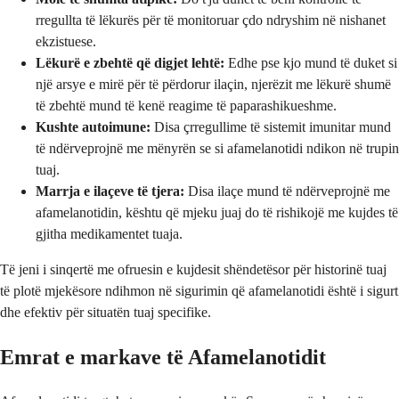
rregullta të lëkurës për të monitoruar çdo ndryshim në nishanet
ekzistuese.
Lëkurë e zbehtë që digjet lehtë:
Edhe pse kjo mund të duket si
një arsye e mirë për të përdorur ilaçin, njerëzit me lëkurë shumë
të zbehtë mund të kenë reagime të paparashikueshme.
Kushte autoimune:
Disa çrregullime të sistemit imunitar mund
të ndërveprojnë me mënyrën se si afamelanotidi ndikon në trupin
tuaj.
Marrja e ilaçeve të tjera:
Disa ilaçe mund të ndërveprojnë me
afamelanotidin, kështu që mjeku juaj do të rishikojë me kujdes të
gjitha medikamentet tuaja.
Të jeni i sinqertë me ofruesin e kujdesit shëndetësor për historinë tuaj
të plotë mjekësore ndihmon në sigurimin që afamelanotidi është i sigurt
dhe efektiv për situatën tuaj specifike.
Emrat e markave të Afamelanotidit