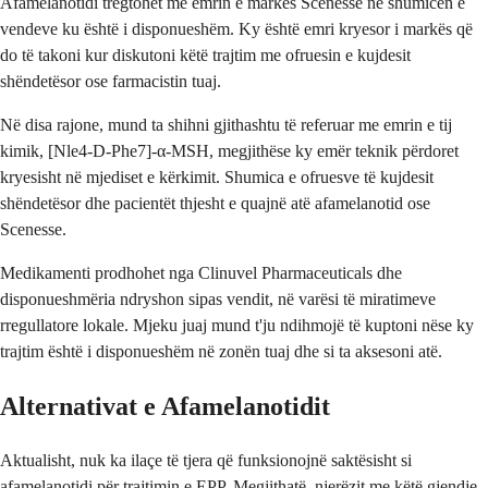
Afamelanotidi tregtohet me emrin e markës Scenesse në shumicën e
vendeve ku është i disponueshëm. Ky është emri kryesor i markës që
do të takoni kur diskutoni këtë trajtim me ofruesin e kujdesit
shëndetësor ose farmacistin tuaj.
Në disa rajone, mund ta shihni gjithashtu të referuar me emrin e tij
kimik, [Nle4-D-Phe7]-α-MSH, megjithëse ky emër teknik përdoret
kryesisht në mjediset e kërkimit. Shumica e ofruesve të kujdesit
shëndetësor dhe pacientët thjesht e quajnë atë afamelanotid ose
Scenesse.
Medikamenti prodhohet nga Clinuvel Pharmaceuticals dhe
disponueshmëria ndryshon sipas vendit, në varësi të miratimeve
rregullatore lokale. Mjeku juaj mund t'ju ndihmojë të kuptoni nëse ky
trajtim është i disponueshëm në zonën tuaj dhe si ta aksesoni atë.
Alternativat e Afamelanotidit
Aktualisht, nuk ka ilaçe të tjera që funksionojnë saktësisht si
afamelanotidi për trajtimin e EPP. Megjithatë, njerëzit me këtë gjendje