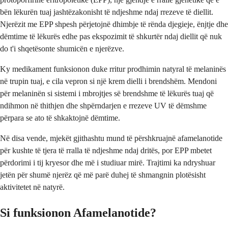
bën lëkurën tuaj jashtëzakonisht të ndjeshme ndaj rrezeve të diellit.
Njerëzit me EPP shpesh përjetojnë dhimbje të rënda djegieje, ënjtje dhe
dëmtime të lëkurës edhe pas ekspozimit të shkurtër ndaj diellit që nuk
do t'i shqetësonte shumicën e njerëzve.
Ky medikament funksionon duke rritur prodhimin natyral të melaninës
në trupin tuaj, e cila vepron si një krem ​​dielli i brendshëm. Mendoni
për melaninën si sistemi i mbrojtjes së brendshme të lëkurës tuaj që
ndihmon në thithjen dhe shpërndarjen e rrezeve UV të dëmshme
përpara se ato të shkaktojnë dëmtime.
Në disa vende, mjekët gjithashtu mund të përshkruajnë afamelanotide
për kushte të tjera të rralla të ndjeshme ndaj dritës, por EPP mbetet
përdorimi i tij kryesor dhe më i studiuar mirë. Trajtimi ka ndryshuar
jetën për shumë njerëz që më parë duhej të shmangnin plotësisht
aktivitetet në natyrë.
Si funksionon Afamelanotide?