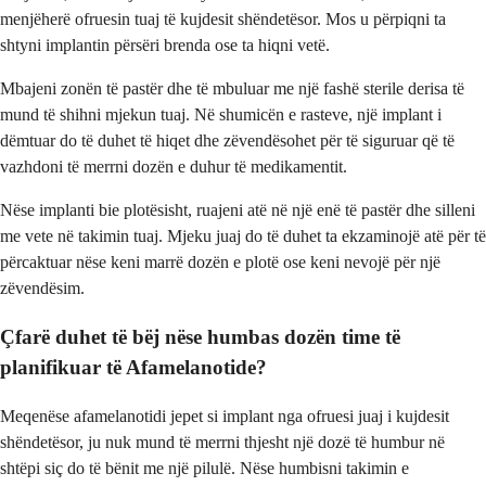
menjëherë ofruesin tuaj të kujdesit shëndetësor. Mos u përpiqni ta
shtyni implantin përsëri brenda ose ta hiqni vetë.
Mbajeni zonën të pastër dhe të mbuluar me një fashë sterile derisa të
mund të shihni mjekun tuaj. Në shumicën e rasteve, një implant i
dëmtuar do të duhet të hiqet dhe zëvendësohet për të siguruar që të
vazhdoni të merrni dozën e duhur të medikamentit.
Nëse implanti bie plotësisht, ruajeni atë në një enë të pastër dhe silleni
me vete në takimin tuaj. Mjeku juaj do të duhet ta ekzaminojë atë për të
përcaktuar nëse keni marrë dozën e plotë ose keni nevojë për një
zëvendësim.
Çfarë duhet të bëj nëse humbas dozën time të
planifikuar të Afamelanotide?
Meqenëse afamelanotidi jepet si implant nga ofruesi juaj i kujdesit
shëndetësor, ju nuk mund të merrni thjesht një dozë të humbur në
shtëpi siç do të bënit me një pilulë. Nëse humbisni takimin e