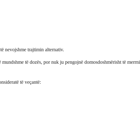
ë nevojshme trajtimin alternativ.
ë mundshme të dozës, por nuk ju pengojnë domosdoshmërisht të merrni kë
nsideratë të veçantë: