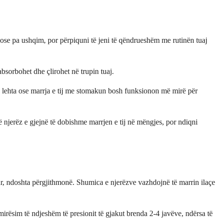
e ose pa ushqim, por përpiquni të jeni të qëndrueshëm me rutinën tuaj
absorbohet dhe çlirohet në trupin tuaj.
e lehta ose marrja e tij me stomakun bosh funksionon më mirë për
 njerëz e gjejnë të dobishme marrjen e tij në mëngjes, por ndiqni
gjatur, ndoshta përgjithmonë. Shumica e njerëzve vazhdojnë të marrin ilaçe
rmirësim të ndjeshëm të presionit të gjakut brenda 2-4 javëve, ndërsa të