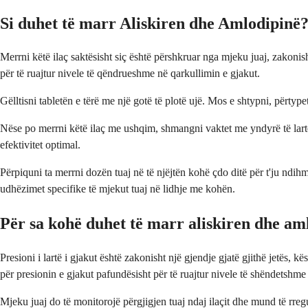
Si duhet të marr Aliskiren dhe Amlodipinë
Merrni këtë ilaç saktësisht siç është përshkruar nga mjeku juaj, zakonis
për të ruajtur nivele të qëndrueshme në qarkullimin e gjakut.
Gëlltisni tabletën e tërë me një gotë të plotë ujë. Mos e shtypni, përtype
Nëse po merrni këtë ilaç me ushqim, shmangni vaktet me yndyrë të lartë
efektivitet optimal.
Përpiquni ta merrni dozën tuaj në të njëjtën kohë çdo ditë për t'ju ndi
udhëzimet specifike të mjekut tuaj në lidhje me kohën.
Për sa kohë duhet të marr aliskiren dhe am
Presioni i lartë i gjakut është zakonisht një gjendje gjatë gjithë jetës,
për presionin e gjakut pafundësisht për të ruajtur nivele të shëndetshme t
Mjeku juaj do të monitorojë përgjigjen tuaj ndaj ilaçit dhe mund të rreg