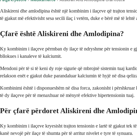
Aliskireni dhe amlodipina është një kombinim i ilaçeve që trajton tensi
të gjakut më efektivisht sesa secili ilaç i vetëm, duke e bërë më të lehtë 
Çfarë është Aliskireni dhe Amlodipina?
Ky kombinim i ilaçeve përmban dy ilaçe të ndryshme për tensionin e gjaku
bllokues i kanaleve të kalciumit.
Mendoni për të si të keni dy roje sigurie që mbrojnë sistemin tuaj kar
relakson enët e gjakut duke parandaluar kalciumin të hyjë në disa qeli
Kombinimi është i disponueshëm në disa forca, zakonisht i përshkruar ku
të dy ilaçeve për të menaxhuar në mënyrë efektive hipertensionin tuaj.
Për çfarë përdoret Aliskireni dhe Amlodipi
Ky kombinim i ilaçeve kryesisht trajton tensionin e lartë të gjakut tek të r
kanë nevojë për ilaçe të shumta për të arritur nivelet e tyre të synuara.