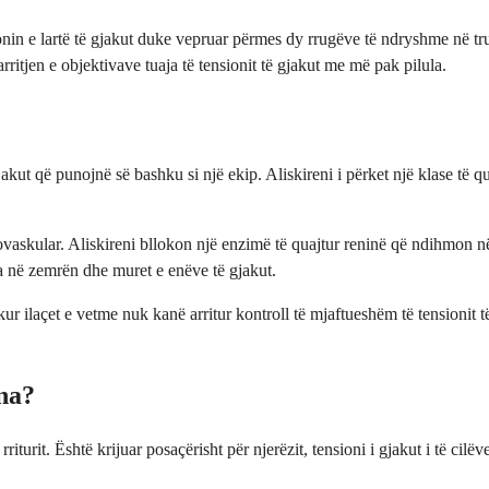
onin e lartë të gjakut duke vepruar përmes dy rrugëve të ndryshme në tr
arritjen e objektivave tuaja të tensionit të gjakut me më pak pilula.
t që punojnë së bashku si një ekip. Aliskireni i përket një klase të qua
diovaskular. Aliskireni bllokon një enzimë të quajtur reninë që ndihmon
za në zemrën dhe muret e enëve të gjakut.
r ilaçet e vetme nuk kanë arritur kontroll të mjaftueshëm të tensionit t
na?
riturit. Është krijuar posaçërisht për njerëzit, tensioni i gjakut i të cilëv