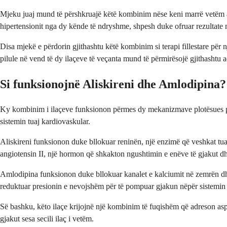
Mjeku juaj mund të përshkruajë këtë kombinim nëse keni marrë vetëm alis
hipertensionit nga dy kënde të ndryshme, shpesh duke ofruar rezultate më
Disa mjekë e përdorin gjithashtu këtë kombinim si terapi fillestare për n
pilule në vend të dy ilaçeve të veçanta mund të përmirësojë gjithashtu a
Si funksionojnë Aliskireni dhe Amlodipina?
Ky kombinim i ilaçeve funksionon përmes dy mekanizmave plotësues për t
sistemin tuaj kardiovaskular.
Aliskireni funksionon duke bllokuar reninën, një enzimë që veshkat tuaj
angiotensin II, një hormon që shkakton ngushtimin e enëve të gjakut dhe
Amlodipina funksionon duke bllokuar kanalet e kalciumit në zemrën dhe
reduktuar presionin e nevojshëm për të pompuar gjakun nëpër sistemin 
Së bashku, këto ilaçe krijojnë një kombinim të fuqishëm që adreson aspek
gjakut sesa secili ilaç i vetëm.