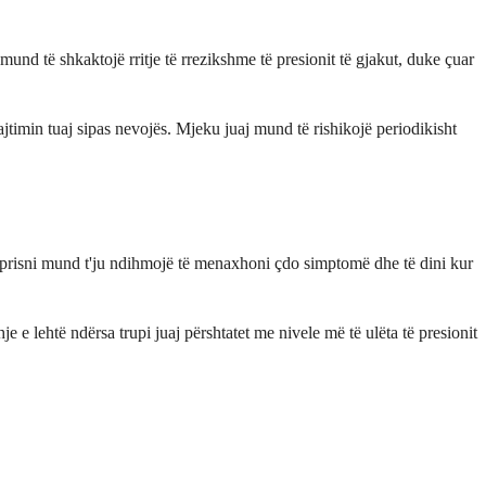
mund të shkaktojë rritje të rrezikshme të presionit të gjakut, duke çuar
rajtimin tuaj sipas nevojës. Mjeku juaj mund të rishikojë periodikisht
të prisni mund t'ju ndihmojë të menaxhoni çdo simptomë dhe të dini kur
 lehtë ndërsa trupi juaj përshtatet me nivele më të ulëta të presionit