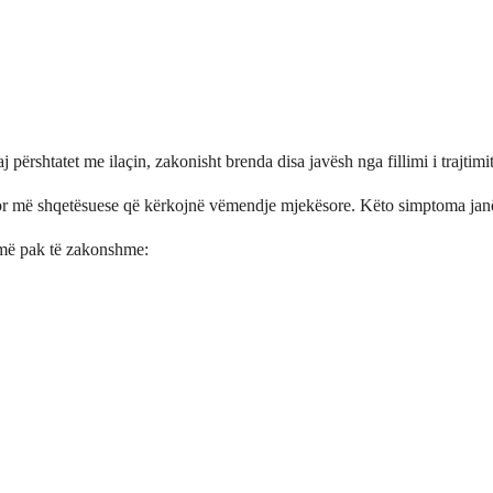
ërshtatet me ilaçin, zakonisht brenda disa javësh nga fillimi i trajtimit
or më shqetësuese që kërkojnë vëmendje mjekësore. Këto simptoma janë 
 më pak të zakonshme: