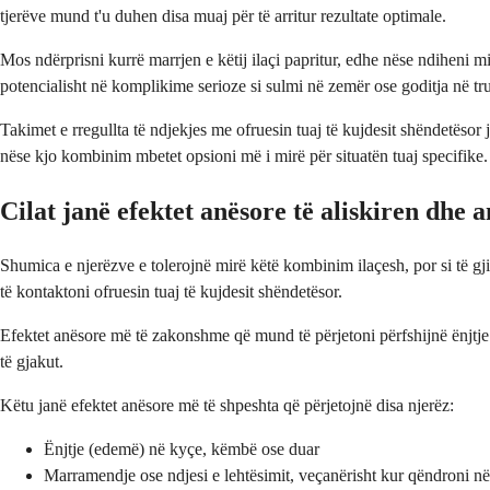
tjerëve mund t'u duhen disa muaj për të arritur rezultate optimale.
Mos ndërprisni kurrë marrjen e këtij ilaçi papritur, edhe nëse ndiheni mi
potencialisht në komplikime serioze si sulmi në zemër ose goditja në tru
Takimet e rregullta të ndjekjes me ofruesin tuaj të kujdesit shëndetësor 
nëse kjo kombinim mbetet opsioni më i mirë për situatën tuaj specifike.
Cilat janë efektet anësore të aliskiren dhe 
Shumica e njerëzve e tolerojnë mirë këtë kombinim ilaçesh, por si të g
të kontaktoni ofruesin tuaj të kujdesit shëndetësor.
Efektet anësore më të zakonshme që mund të përjetoni përfshijnë ënjtje 
të gjakut.
Këtu janë efektet anësore më të shpeshta që përjetojnë disa njerëz:
Ënjtje (edemë) në kyçe, këmbë ose duar
Marramendje ose ndjesi e lehtësimit, veçanërisht kur qëndroni 