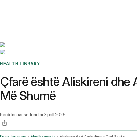
Benchmarks
Stories
FAQ
Sign up / Log in
HEALTH LIBRARY
Çfarë është Aliskireni dhe
Më Shumë
Përditësuar së fundmi
3 prill 2026
Faqja kryesore
Medikamente
Aliskiren And Amlodipine Oral Route