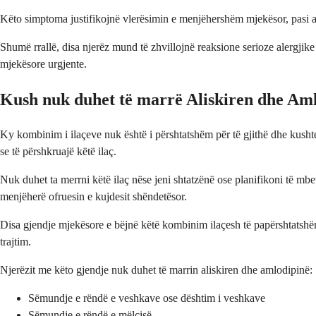
Këto simptoma justifikojnë vlerësimin e menjëhershëm mjekësor, pasi ato 
Shumë rrallë, disa njerëz mund të zhvillojnë reaksione serioze alergjik
mjekësore urgjente.
Kush nuk duhet të marrë Aliskiren dhe Am
Ky kombinim i ilaçeve nuk është i përshtatshëm për të gjithë dhe kushtet
se të përshkruajë këtë ilaç.
Nuk duhet ta merrni këtë ilaç nëse jeni shtatzënë ose planifikoni të mbe
menjëherë ofruesin e kujdesit shëndetësor.
Disa gjendje mjekësore e bëjnë këtë kombinim ilaçesh të papërshtatshëm 
trajtim.
Njerëzit me këto gjendje nuk duhet të marrin aliskiren dhe amlodipinë:
Sëmundje e rëndë e veshkave ose dështim i veshkave
Sëmundje e rëndë e mëlçisë