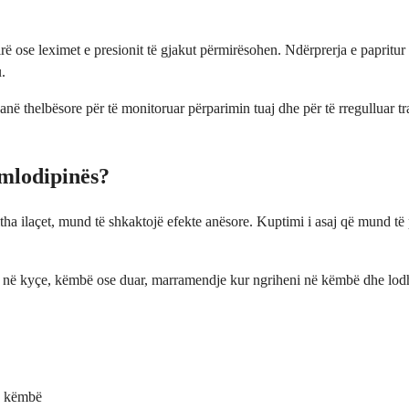
rë ose leximet e presionit të gjakut përmirësohen. Ndërprerja e papritur 
.
janë thelbësore për të monitoruar përparimin tuaj dhe për të rregulluar t
amlodipinës?
jitha ilaçet, mund të shkaktojë efekte anësore. Kuptimi i asaj që mund 
në kyçe, këmbë ose duar, marramendje kur ngriheni në këmbë dhe lodhje e
në këmbë