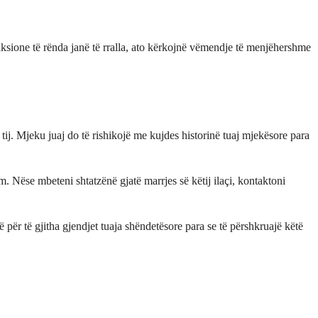
aksione të rënda janë të rralla, ato kërkojnë vëmendje të menjëhershme
tij. Mjeku juaj do të rishikojë me kujdes historinë tuaj mjekësore para
m. Nëse mbeteni shtatzënë gjatë marrjes së këtij ilaçi, kontaktoni
për të gjitha gjendjet tuaja shëndetësore para se të përshkruajë këtë