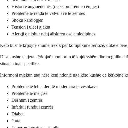
Histori e angioedemës (reaksion i rëndë i ënjtjes)
Probleme të rënda të valvulave të zemrës
Shoku kardiogjen
Tension i ulët i gjakut
Alergji e njohur ndaj aliskiren ose amlodipinës
Këto kushte krijojnë shumë rrezik për komplikime serioze, duke e bërë t
Disa kushte të tjera kërkojnë monitorim të kujdesshëm dhe rregullime t
situatën tuaj specifike.
Informoni mjekun tuaj nëse keni ndonjë nga këto kushte që kërkojnë ko
Probleme të lehta deri të moderuara të veshkave
Probleme të mëlçisë
Dështim i zemrës
Infarkt i fundit i zemrës
Diabeti
Guta
Lupus eritematoz sistemik