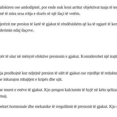
kiren ose amlodipinë, por ende nuk keni arritur objektivat tuaja të ten
 të mira sesa rritja e dozës së një ilaçi të vetëm.
jerëzit me presion të lartë të gjakut të rëndësishëm që ka të ngjarë të ke
derimin ndaj ilaçeve.
ë ulur në mënyrë efektive presionin e gjakut. Konsiderohet një trajtim
a prodhojnë kur ndjejnë presion të ulët të gjakut ose rrjedhje të redukt
 inkurajon mbajtjen e kripës dhe ujit.
 muret e enëve të gjakut. Kjo pengon kalciumin të hyjë në këto qeliza,
tuaj.
tet hormonale dhe mekanike të rregullimit të presionit të gjakut. Kjo qa