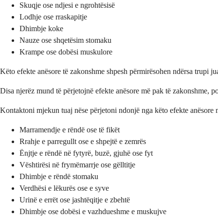
Skuqje ose ndjesi e ngrohtësisë
Lodhje ose rraskapitje
Dhimbje koke
Nauze ose shqetësim stomaku
Krampe ose dobësi muskulore
Këto efekte anësore të zakonshme shpesh përmirësohen ndërsa trupi juaj p
Disa njerëz mund të përjetojnë efekte anësore më pak të zakonshme, p
Kontaktoni mjekun tuaj nëse përjetoni ndonjë nga këto efekte anësore
Marramendje e rëndë ose të fikët
Rrahje e parregullt ose e shpejtë e zemrës
Ënjtje e rëndë në fytyrë, buzë, gjuhë ose fyt
Vështirësi në frymëmarrje ose gëlltitje
Dhimbje e rëndë stomaku
Verdhësi e lëkurës ose e syve
Urinë e errët ose jashtëqitje e zbehtë
Dhimbje ose dobësi e vazhdueshme e muskujve