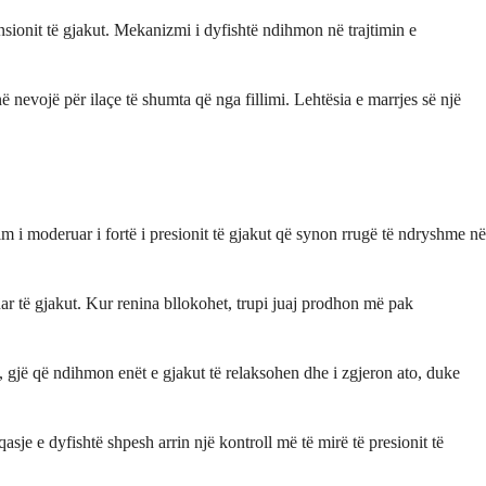
sionit të gjakut. Mekanizmi i dyfishtë ndihmon në trajtimin e
në nevojë për ilaçe të shumta që nga fillimi. Lehtësia e marrjes së një
 i moderuar i fortë i presionit të gjakut që synon rrugë të ndryshme në
uar të gjakut. Kur renina bllokohet, trupi juaj prodhon më pak
 gjë që ndihmon enët e gjakut të relaksohen dhe i zgjeron ato, duke
sje e dyfishtë shpesh arrin një kontroll më të mirë të presionit të