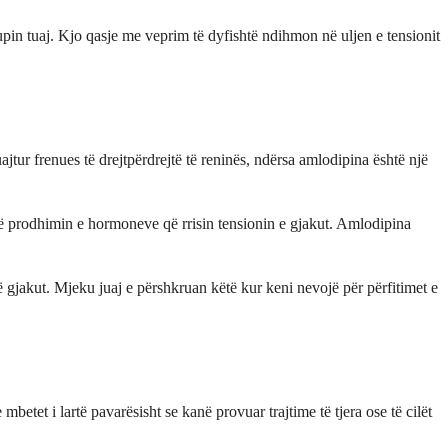
upin tuaj. Kjo qasje me veprim të dyfishtë ndihmon në uljen e tensionit
jtur frenues të drejtpërdrejtë të reninës, ndërsa amlodipina është një
 në prodhimin e hormoneve që rrisin tensionin e gjakut. Amlodipina
ë gjakut. Mjeku juaj e përshkruan këtë kur keni nevojë për përfitimet e
e mbetet i lartë pavarësisht se kanë provuar trajtime të tjera ose të cilët