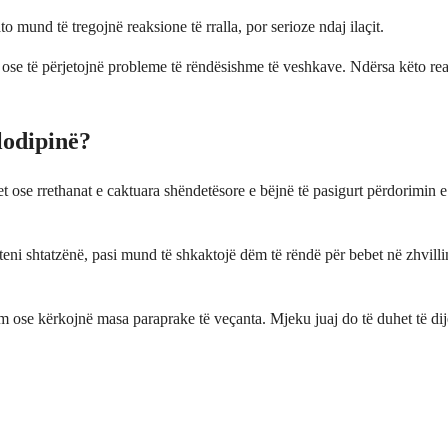
mund të tregojnë reaksione të rralla, por serioze ndaj ilaçit.
e ose të përjetojnë probleme të rëndësishme të veshkave. Ndërsa këto re
lodipinë?
 ose rrethanat e caktuara shëndetësore e bëjnë të pasigurt përdorimin e 
teni shtatzënë, pasi mund të shkaktojë dëm të rëndë për bebet në zhvilli
ose kërkojnë masa paraprake të veçanta. Mjeku juaj do të duhet të dijë 