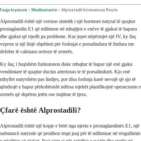
Faqja kryesore
Medikamente
Alprostadil Intravenous Route
Alprostadili është një version sintetik i një hormoni natyral të quajtur
prostaglandin E1 që ndihmon në mbajtjen e enëve të gjakut të hapura
dhe gjakut që rrjedh pa probleme. Kur jepet nëpërmjet një IV, ky ilaç
vepron si një linjë shpëtimi për foshnjat e porsalindura të lindura me
defekte të caktuara serioze të zemrës.
Ky ilaç i fuqishëm funksionon duke mbajtur të hapur një enë gjaku
vendimtare të quajtur ductus arteriosus te të porsalindurit. Kjo enë
mbyllet natyrshëm pas lindjes, por disa foshnja kanë nevojë që ajo të
qëndrojë e hapur përkohësisht ndërsa mjekët planifikojnë operacionin e
zemrës që shpëton jetën ose trajtime të tjera.
Çfarë është Alprostadili?
Alprostadili është një kopje e bërë nga njeriu e prostaglandinës E1, një
substancë natyrale që prodhon trupi juaj për të ndihmuar në rregullimin
e rrjedhjes së gjakut. Ilaçi vjen si një zgjidhje e pastër dhe sterile që