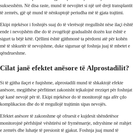
suksesshëm. Në disa raste, mund të nevojitet si një urë drejt transplantit
të zemrës, gjë që mund të nënkuptojë periudha më të gjata trajtimi.
Ekipi mjekësor i foshnjës suaj do të vlerësojë rregullisht nëse ilaçi është
ende i nevojshëm dhe do të zvogëlojë gradualisht dozën kur është e
sigurt ta bëjë këtë. Qëllimi është gjithmonë ta përdorni atë për kohën
më të shkurtër të nevojshme, duke siguruar që foshnja juaj të mbetet e
qëndrueshme.
Cilat janë efektet anësore të Alprostadilit?
Si të gjitha ilaçet e fuqishme, alprostadili mund të shkaktojë efekte
anësore, megjithëse përfitimet zakonisht tejkalojnë rreziqet për foshnjat
që kanë nevojë për të. Ekipi mjekësor do të monitorojë nga afër çdo
komplikacion dhe do të rregullojë trajtimin sipas nevojës.
Efektet anësore të zakonshme që ofruesit e kujdesit shëndetësor
monitorojnë përfshijnë vështirësi në frymëmarrje, ndryshime në rrahjet
e zemrës dhe luhatje të presionit të gjakut. Foshnja juaj mund të