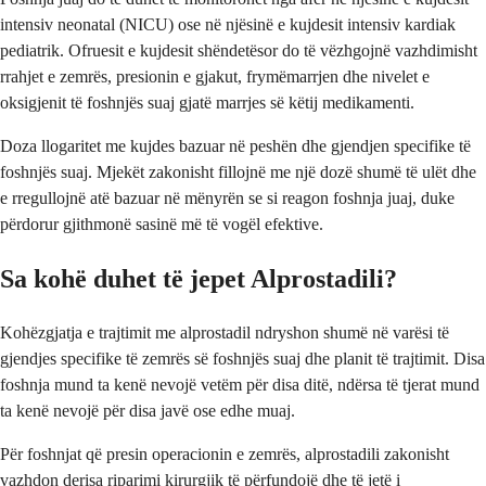
intensiv neonatal (NICU) ose në njësinë e kujdesit intensiv kardiak
pediatrik. Ofruesit e kujdesit shëndetësor do të vëzhgojnë vazhdimisht
rrahjet e zemrës, presionin e gjakut, frymëmarrjen dhe nivelet e
oksigjenit të foshnjës suaj gjatë marrjes së këtij medikamenti.
Doza llogaritet me kujdes bazuar në peshën dhe gjendjen specifike të
foshnjës suaj. Mjekët zakonisht fillojnë me një dozë shumë të ulët dhe
e rregullojnë atë bazuar në mënyrën se si reagon foshnja juaj, duke
përdorur gjithmonë sasinë më të vogël efektive.
Sa kohë duhet të jepet Alprostadili?
Kohëzgjatja e trajtimit me alprostadil ndryshon shumë në varësi të
gjendjes specifike të zemrës së foshnjës suaj dhe planit të trajtimit. Disa
foshnja mund ta kenë nevojë vetëm për disa ditë, ndërsa të tjerat mund
ta kenë nevojë për disa javë ose edhe muaj.
Për foshnjat që presin operacionin e zemrës, alprostadili zakonisht
vazhdon derisa riparimi kirurgjik të përfundojë dhe të jetë i