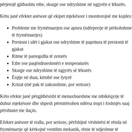
përjetojë gjithashtu ethe, skuqje ose ndryshime në ngjyrën e lëkurës.
Këtu janë efektet anësore që ekipet mjekësore i monitorojnë me kujdes:
Probleme me frymëmarrjen ose apnea (ndërprerje të përkohshme
të frymëmarrjes)
Presioni i ulët i gjakut ose ndryshime të papritura të presionit të
gjakut
Ritme të parregullta të zemrës
Ethe ose paqëndrueshmëri e temperaturës
Skuqje ose ndryshime të ngjyrës së lëkurës
Ënjtje në duar, këmbë ose fytyrë
Krizat (më pak të zakonshme, por serioze)
Këto efekte janë përgjithësisht të menaxhueshme me mbikëqyrje të
duhur mjekësore dhe shpesh përmirësohen ndërsa trupi i foshnjës suaj
përshtatet me ilaçin.
Efektet anësore të rralla, por serioze, përfshijnë vështirësi të rënda në
frymëmarrje që kërkojnë ventilim mekanik, rënie të ndjeshme të