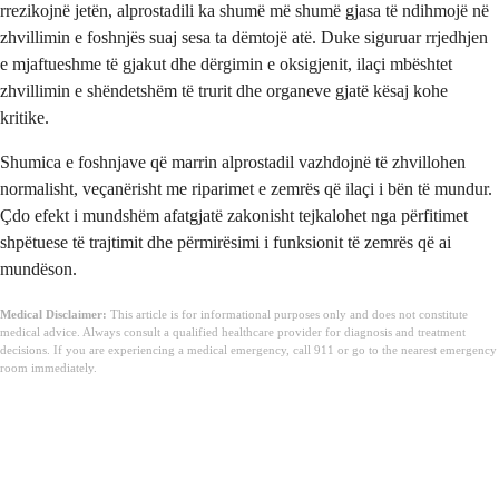
rrezikojnë jetën, alprostadili ka shumë më shumë gjasa të ndihmojë në
zhvillimin e foshnjës suaj sesa ta dëmtojë atë. Duke siguruar rrjedhjen
e mjaftueshme të gjakut dhe dërgimin e oksigjenit, ilaçi mbështet
zhvillimin e shëndetshëm të trurit dhe organeve gjatë kësaj kohe
kritike.
Shumica e foshnjave që marrin alprostadil vazhdojnë të zhvillohen
normalisht, veçanërisht me riparimet e zemrës që ilaçi i bën të mundur.
Çdo efekt i mundshëm afatgjatë zakonisht tejkalohet nga përfitimet
shpëtuese të trajtimit dhe përmirësimi i funksionit të zemrës që ai
mundëson.
Medical Disclaimer:
This article is for informational purposes only and does not constitute
medical advice. Always consult a qualified healthcare provider for diagnosis and treatment
decisions. If you are experiencing a medical emergency, call 911 or go to the nearest emergency
room immediately.