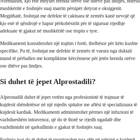
Normalisht, kjo enë mbyllet brenda orëve ose ditëve pas lindjes, ndërsa
mushkëritë e foshnjës suaj marrin përsipër detyrat e oksigjenit.
Megjithatë, foshnjat me defekte të caktuara të zemrës kanë nevojë që
kjo enë të qëndrojë e hapur përkohësisht për të siguruar rrjedhje
adekuate të gjakut në mushkëritë ose trupin e tyre.
Medikamenti konsiderohet një trajtim i fortë, thelbësor për këto kushte
specifike. Pa të, foshnjat me defekte të zemrës të varura nga duktali
mund të përballen me komplikime kërcënuese për jetën brenda orëve
ose ditëve pas lindjes.
Si duhet të jepet Alprostadili?
Alprostadili duhet të jepet vetëm nga profesionistë të trajnuar të
kujdesit shëndetësor në një mjedis spitalor me aftësi të specializuara të
kujdesit kardiak. Medikamenti administrohet përmes një infuzioni të
vazhdueshëm intravenoz, që do të thotë se rrjedh ngadalë dhe
vazhdimisht në qarkullimin e gjakut të foshnjës suaj.
Foshnja juaj do të duhet të monitorohet nga afër në njësinë e kujdesit