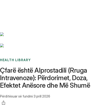
Benchmarks
Stories
FAQ
Sign up / Log in
HEALTH LIBRARY
Çfarë është Alprostadili (Rruga
Intravenoze): Përdorimet, Doza,
Efektet Anësore dhe Më Shumë
Përditësuar së fundmi
3 prill 2026