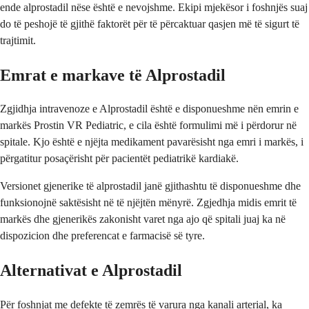
ende alprostadil nëse është e nevojshme. Ekipi mjekësor i foshnjës suaj
do të peshojë të gjithë faktorët për të përcaktuar qasjen më të sigurt të
trajtimit.
Emrat e markave të Alprostadil
Zgjidhja intravenoze e Alprostadil është e disponueshme nën emrin e
markës Prostin VR Pediatric, e cila është formulimi më i përdorur në
spitale. Kjo është e njëjta medikament pavarësisht nga emri i markës, i
përgatitur posaçërisht për pacientët pediatrikë kardiakë.
Versionet gjenerike të alprostadil janë gjithashtu të disponueshme dhe
funksionojnë saktësisht në të njëjtën mënyrë. Zgjedhja midis emrit të
markës dhe gjenerikës zakonisht varet nga ajo që spitali juaj ka në
dispozicion dhe preferencat e farmacisë së tyre.
Alternativat e Alprostadil
Për foshnjat me defekte të zemrës të varura nga kanali arterial, ka