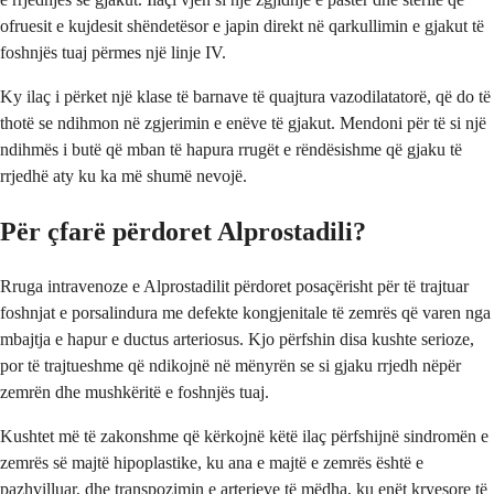
ofruesit e kujdesit shëndetësor e japin direkt në qarkullimin e gjakut të
foshnjës tuaj përmes një linje IV.
Ky ilaç i përket një klase të barnave të quajtura vazodilatatorë, që do të
thotë se ndihmon në zgjerimin e enëve të gjakut. Mendoni për të si një
ndihmës i butë që mban të hapura rrugët e rëndësishme që gjaku të
rrjedhë aty ku ka më shumë nevojë.
Për çfarë përdoret Alprostadili?
Rruga intravenoze e Alprostadilit përdoret posaçërisht për të trajtuar
foshnjat e porsalindura me defekte kongjenitale të zemrës që varen nga
mbajtja e hapur e ductus arteriosus. Kjo përfshin disa kushte serioze,
por të trajtueshme që ndikojnë në mënyrën se si gjaku rrjedh nëpër
zemrën dhe mushkëritë e foshnjës tuaj.
Kushtet më të zakonshme që kërkojnë këtë ilaç përfshijnë sindromën e
zemrës së majtë hipoplastike, ku ana e majtë e zemrës është e
pazhvilluar, dhe transpozimin e arterieve të mëdha, ku enët kryesore të