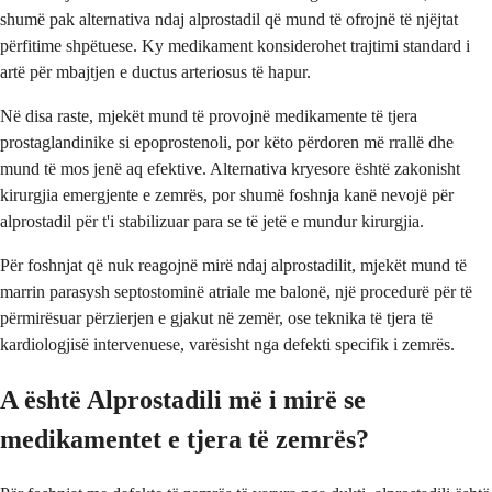
shumë pak alternativa ndaj alprostadil që mund të ofrojnë të njëjtat
përfitime shpëtuese. Ky medikament konsiderohet trajtimi standard i
artë për mbajtjen e ductus arteriosus të hapur.
Në disa raste, mjekët mund të provojnë medikamente të tjera
prostaglandinike si epoprostenoli, por këto përdoren më rrallë dhe
mund të mos jenë aq efektive. Alternativa kryesore është zakonisht
kirurgjia emergjente e zemrës, por shumë foshnja kanë nevojë për
alprostadil për t'i stabilizuar para se të jetë e mundur kirurgjia.
Për foshnjat që nuk reagojnë mirë ndaj alprostadilit, mjekët mund të
marrin parasysh septostominë atriale me balonë, një procedurë për të
përmirësuar përzierjen e gjakut në zemër, ose teknika të tjera të
kardiologjisë intervenuese, varësisht nga defekti specifik i zemrës.
A është Alprostadili më i mirë se
medikamentet e tjera të zemrës?