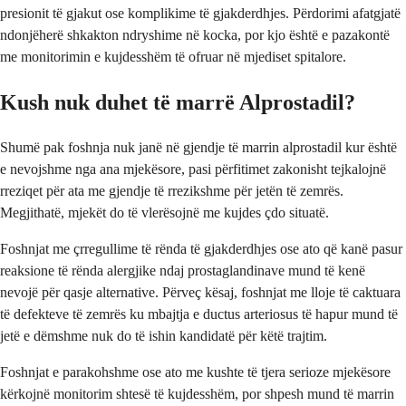
presionit të gjakut ose komplikime të gjakderdhjes. Përdorimi afatgjatë
ndonjëherë shkakton ndryshime në kocka, por kjo është e pazakontë
me monitorimin e kujdesshëm të ofruar në mjediset spitalore.
Kush nuk duhet të marrë Alprostadil?
Shumë pak foshnja nuk janë në gjendje të marrin alprostadil kur është
e nevojshme nga ana mjekësore, pasi përfitimet zakonisht tejkalojnë
rreziqet për ata me gjendje të rrezikshme për jetën të zemrës.
Megjithatë, mjekët do të vlerësojnë me kujdes çdo situatë.
Foshnjat me çrregullime të rënda të gjakderdhjes ose ato që kanë pasur
reaksione të rënda alergjike ndaj prostaglandinave mund të kenë
nevojë për qasje alternative. Përveç kësaj, foshnjat me lloje të caktuara
të defekteve të zemrës ku mbajtja e ductus arteriosus të hapur mund të
jetë e dëmshme nuk do të ishin kandidatë për këtë trajtim.
Foshnjat e parakohshme ose ato me kushte të tjera serioze mjekësore
kërkojnë monitorim shtesë të kujdesshëm, por shpesh mund të marrin