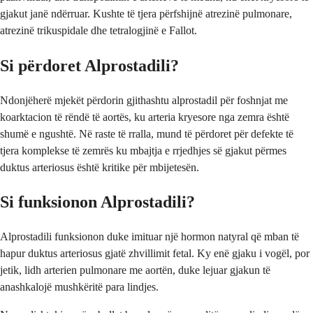
gjakut janë ndërruar. Kushte të tjera përfshijnë atrezinë pulmonare,
atrezinë trikuspidale dhe tetralogjinë e Fallot.
Si përdoret Alprostadili?
Ndonjëherë mjekët përdorin gjithashtu alprostadil për foshnjat me
koarktacion të rëndë të aortës, ku arteria kryesore nga zemra është
shumë e ngushtë. Në raste të rralla, mund të përdoret për defekte të
tjera komplekse të zemrës ku mbajtja e rrjedhjes së gjakut përmes
duktus arteriosus është kritike për mbijetesën.
Si funksionon Alprostadili?
Alprostadili funksionon duke imituar një hormon natyral që mban të
hapur duktus arteriosus gjatë zhvillimit fetal. Ky enë gjaku i vogël, por
jetik, lidh arterien pulmonare me aortën, duke lejuar gjakun të
anashkalojë mushkëritë para lindjes.