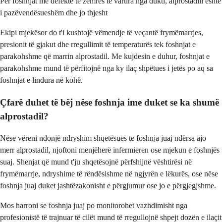
Për foshnjat me defekte të zemrës të varura nga dukti, alprostadili është
i pazëvendësueshëm dhe jo thjesht
Ekipi mjekësor do t'i kushtojë vëmendje të veçantë frymëmarrjes,
presionit të gjakut dhe rregullimit të temperaturës tek foshnjat e
parakohshme që marrin alprostadil. Me kujdesin e duhur, foshnjat e
parakohshme mund të përfitojnë nga ky ilaç shpëtues i jetës po aq sa
foshnjat e lindura në kohë.
Çfarë duhet të bëj nëse foshnja ime duket se ka shumë
alprostadil?
Nëse vëreni ndonjë ndryshim shqetësues te foshnja juaj ndërsa ajo
merr alprostadil, njoftoni menjëherë infermieren ose mjekun e foshnjës
suaj. Shenjat që mund t'ju shqetësojnë përfshijnë vështirësi në
frymëmarrje, ndryshime të rëndësishme në ngjyrën e lëkurës, ose nëse
foshnja juaj duket jashtëzakonisht e përgjumur ose jo e përgjegjshme.
Mos harroni se foshnja juaj po monitorohet vazhdimisht nga
profesionistë të trajnuar të cilët mund të rregullojnë shpejt dozën e ilaçit