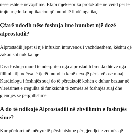
nëse është e nevojshme. Ekipi mjekësor ka protokolle në vend për të
trajtuar çdo komplikacion që mund të lindë nga ilaçi.
Çfarë ndodh nëse foshnja ime humbet një dozë
alprostadil?
Alprostadili jepet si një infuzion intravenoz i vazhdueshëm, kështu që
zakonisht nuk ka një
Disa foshnja mund të ndërpriten nga alprostadili brenda ditëve nga
fillimi i tij, ndërsa të tjerët mund ta kenë nevojë për javë ose muaj.
Kardiologu i foshnjës suaj do të përcaktojë kohën e duhur bazuar në
vlerësimet e rregullta të funksionit të zemrës së foshnjës suaj dhe
gjendjes së përgjithshme.
A do të ndikojë Alprostadili në zhvillimin e foshnjës
sime?
Kur përdoret në mënyrë të përshtatshme për gjendjet e zemrës që