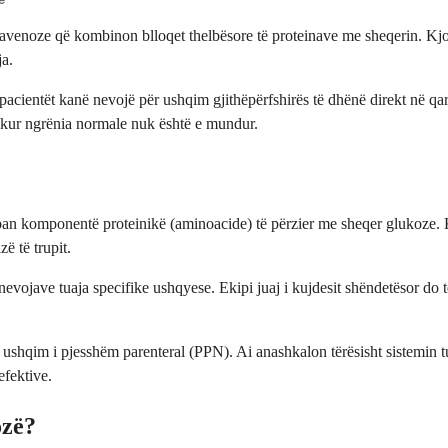
travenoze që kombinon blloqet thelbësore të proteinave me sheqerin. Kj
ja.
 pacientët kanë nevojë për ushqim gjithëpërfshirës të dhënë direkt në qar
s kur ngrënia normale nuk është e mundur.
an komponentë proteinikë (aminoacide) të përzier me sheqer glukoze. Kj
ë të trupit.
vojave tuaja specifike ushqyese. Ekipi juaj i kujdesit shëndetësor do t
 ushqim i pjesshëm parenteral (PPN). Ai anashkalon tërësisht sistemin t
fektive.
ozë?