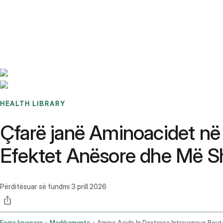
Benchmarks
Stories
FAQ
Sign up / Log in
HEALTH LIBRARY
Çfarë janë Aminoacidet në 
Efektet Anësore dhe Më 
Përditësuar së fundmi
3 prill 2026
Faqja kryesore
Medikamente
Amino Acids In Dextrose Intravenous Rout