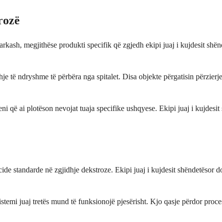
rozë
ash, megjithëse produkti specifik që zgjedh ekipi juaj i kujdesit shën
 të ndryshme të përbëra nga spitalet. Disa objekte përgatisin përzierje
heni që ai plotëson nevojat tuaja specifike ushqyese. Ekipi juaj i kujde
ide standarde në zgjidhje dekstroze. Ekipi juaj i kujdesit shëndetësor d
stemi juaj tretës mund të funksionojë pjesërisht. Kjo qasje përdor proce