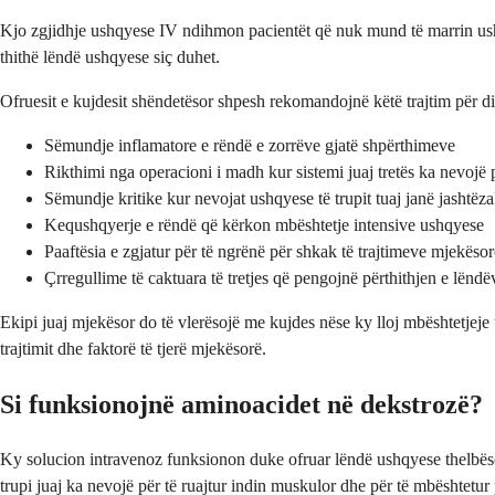
Kjo zgjidhje ushqyese IV ndihmon pacientët që nuk mund të marrin ushq
thithë lëndë ushqyese siç duhet.
Ofruesit e kujdesit shëndetësor shpesh rekomandojnë këtë trajtim për d
Sëmundje inflamatore e rëndë e zorrëve gjatë shpërthimeve
Rikthimi nga operacioni i madh kur sistemi juaj tretës ka nevojë
Sëmundje kritike kur nevojat ushqyese të trupit tuaj janë jashtëzak
Kequshqyerje e rëndë që kërkon mbështetje intensive ushqyese
Paaftësia e zgjatur për të ngrënë për shkak të trajtimeve mjekësor
Çrregullime të caktuara të tretjes që pengojnë përthithjen e lënd
Ekipi juaj mjekësor do të vlerësojë me kujdes nëse ky lloj mbështetjeje 
trajtimit dhe faktorë të tjerë mjekësorë.
Si funksionojnë aminoacidet në dekstrozë?
Ky solucion intravenoz funksionon duke ofruar lëndë ushqyese thelbësore
trupi juaj ka nevojë për të ruajtur indin muskulor dhe për të mbështetur 