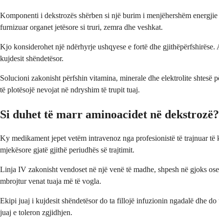
Komponenti i dekstrozës shërben si një burim i menjëhershëm energjie p
furnizuar organet jetësore si truri, zemra dhe veshkat.
Kjo konsiderohet një ndërhyrje ushqyese e fortë dhe gjithëpërfshirëse. 
kujdesit shëndetësor.
Solucioni zakonisht përfshin vitamina, minerale dhe elektrolite shtesë për
të plotësojë nevojat në ndryshim të trupit tuaj.
Si duhet të marr aminoacidet në dekstrozë?
Ky medikament jepet vetëm intravenoz nga profesionistë të trajnuar të
mjekësore gjatë gjithë periudhës së trajtimit.
Linja IV zakonisht vendoset në një venë të madhe, shpesh në gjoks ose n
mbrojtur venat tuaja më të vogla.
Ekipi juaj i kujdesit shëndetësor do ta fillojë infuzionin ngadalë dhe do
juaj e toleron zgjidhjen.