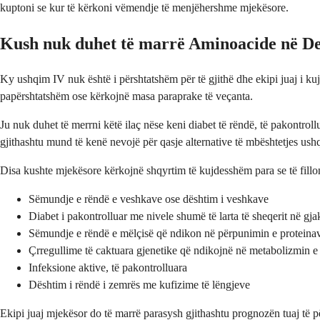
kuptoni se kur të kërkoni vëmendje të menjëhershme mjekësore.
Kush nuk duhet të marrë Aminoacide në D
Ky ushqim IV nuk është i përshtatshëm për të gjithë dhe ekipi juaj i kuj
papërshtatshëm ose kërkojnë masa paraprake të veçanta.
Ju nuk duhet të merrni këtë ilaç nëse keni diabet të rëndë, të pakontro
gjithashtu mund të kenë nevojë për qasje alternative të mbështetjes ush
Disa kushte mjekësore kërkojnë shqyrtim të kujdesshëm para se të filloni
Sëmundje e rëndë e veshkave ose dështim i veshkave
Diabet i pakontrolluar me nivele shumë të larta të sheqerit në gja
Sëmundje e rëndë e mëlçisë që ndikon në përpunimin e proteina
Çrregullime të caktuara gjenetike që ndikojnë në metabolizmin 
Infeksione aktive, të pakontrolluara
Dështim i rëndë i zemrës me kufizime të lëngjeve
Ekipi juaj mjekësor do të marrë parasysh gjithashtu prognozën tuaj të pë