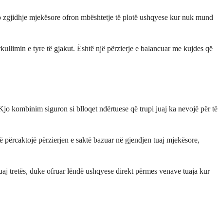
o zgjidhje mjekësore ofron mbështetje të plotë ushqyese kur nuk mund
kullimin e tyre të gjakut. Është një përzierje e balancuar me kujdes që
o kombinim siguron si blloqet ndërtuese që trupi juaj ka nevojë për të
ë përcaktojë përzierjen e saktë bazuar në gjendjen tuaj mjekësore,
uaj tretës, duke ofruar lëndë ushqyese direkt përmes venave tuaja kur