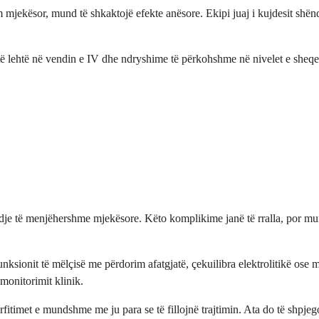
m mjekësor, mund të shkaktojë efekte anësore. Ekipi juaj i kujdesit shë
 të lehtë në vendin e IV dhe ndryshime të përkohshme në nivelet e she
e të menjëhershme mjekësore. Këto komplikime janë të rralla, por mund 
nksionit të mëlçisë me përdorim afatgjatë, çekuilibra elektrolitikë ose m
monitorimit klinik.
ërfitimet e mundshme me ju para se të fillojnë trajtimin. Ata do të shpje