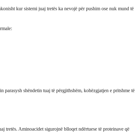
onisht kur sistemi juaj tretës ka nevojë për pushim ose nuk mund të
ormale:
rin parasysh shëndetin tuaj të përgjithshëm, kohëzgjatjen e pritshme të
aj tretës. Aminoacidet sigurojnë blloqet ndërtuese të proteinave që