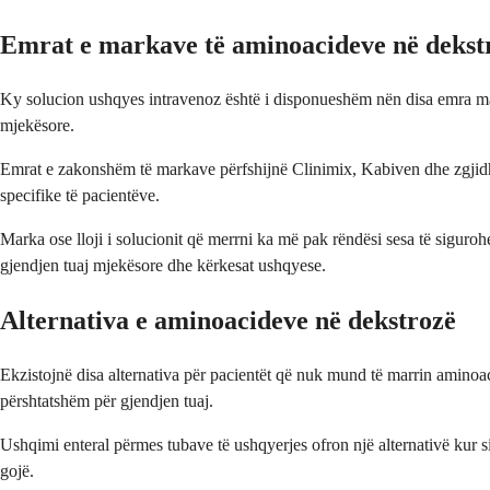
Emrat e markave të aminoacideve në dekst
Ky solucion ushqyes intravenoz është i disponueshëm nën disa emra mark
mjekësore.
Emrat e zakonshëm të markave përfshijnë Clinimix, Kabiven dhe zgjidhje
specifike të pacientëve.
Marka ose lloji i solucionit që merrni ka më pak rëndësi sesa të siguro
gjendjen tuaj mjekësore dhe kërkesat ushqyese.
Alternativa e aminoacideve në dekstrozë
Ekzistojnë disa alternativa për pacientët që nuk mund të marrin aminoac
përshtatshëm për gjendjen tuaj.
Ushqimi enteral përmes tubave të ushqyerjes ofron një alternativë kur si
gojë.