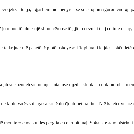
ër qelizat tuaja, ngjashëm me mënyrën se si ushqimi siguron energji pas
Ajo mund të plotësojë shumicën ose të gjitha nevojat tuaja ditore ushqy
 të krijuar një paketë të plotë ushqyese. Ekipi juaj i kujdesit shëndetëso
 kujdesit shëndetësor në një spital ose mjedis klinik. Ju nuk mund ta 
ë krah, varësisht nga sa kohë do t'ju duhet trajtimi. Një kateter venoz
 të monitorojë me kujdes përgjigjen e trupit tuaj. Shkalla e administrimi