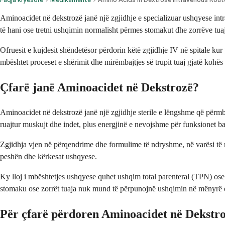
Aminoacidet në dekstrozë janë një zgjidhje e specializuar ushqyese in
të hani ose tretni ushqimin normalisht përmes stomakut dhe zorrëve tua
Ofruesit e kujdesit shëndetësor përdorin këtë zgjidhje IV në spitale kur
mbështet proceset e shërimit dhe mirëmbajtjes së trupit tuaj gjatë kohë
Çfarë janë Aminoacidet në Dekstrozë?
Aminoacidet në dekstrozë janë një zgjidhje sterile e lëngshme që përmb
ruajtur muskujt dhe indet, plus energjinë e nevojshme për funksionet baz
Zgjidhja vjen në përqendrime dhe formulime të ndryshme, në varësi të ne
peshën dhe kërkesat ushqyese.
Ky lloj i mbështetjes ushqyese quhet ushqim total parenteral (TPN) ose
stomaku ose zorrët tuaja nuk mund të përpunojnë ushqimin në mënyrë e
Për çfarë përdoren Aminoacidet në Dekstr