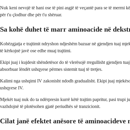
Nuk keni nevojë të hani ose të pini asgjë të veçantë para se të merrni k
për t'u çlodhur dhe për t'u shëruar.
Sa kohë duhet të marr aminoacide në dekst
Kohëzgjatja e trajtimit ndryshon ndjeshëm bazuar në gjendjen tuaj mjek
të kërkojnë javë ose edhe muaj trajtimi.
Ekipi juaj i kujdesit shëndetësor do të vlerësojë rregullisht gjendjen tua
absorbuar lëndët ushqyese përmes sistemit tuaj të tretjes.
Kalimi nga ushqimi IV zakonisht ndodh gradualisht. Ekipi juaj mjekësor 
ushqyese IV.
Mjekët tuaj nuk do ta ndërpresin kurrë këtë trajtim papritur, pasi trupi
vazhdojnë të plotësohen gjatë periudhës së tranzicionit.
Cilat janë efektet anësore të aminoacideve 