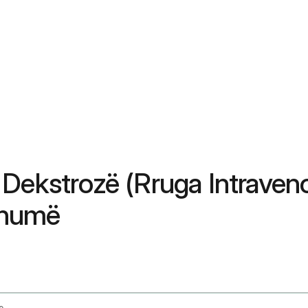
Dekstrozë (Rruga Intraveno
Shumë
e