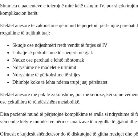
Shumica e pacientëve e tolerojnë mirë këtë ushqim IV, por si çdo trajti
komplikacion herët.
Efektet anësore të zakonshme që mund të përjetoni përfshijnë parehati
rregullime të trajtimit tuaj:
Skuqje ose ndjeshmëri rreth vendit të futjes së IV
Luhatje të përkohshme të sheqerit në gjak
Nauze ose parehati e lehtë në stomak
Ndryshime në modelet e urinimit
Ndryshime të përkohshme të shijes
Dhimbje koke të lehta ndërsa trupi juaj përshtatet
Efektet anësore më pak të zakonshme, por më serioze, kërkojnë vëmendj
ose çekuilibra të rëndësishëm metabolikë.
Disa pacientë mund të përjetojnë komplikime të rralla si ndryshime të fu
vëmendje këtyre mundësive përmes analizave të rregullta të gjakut dhe 
Ofruesit e kujdesit shëndetësor do të diskutojnë të gjitha rreziqet dhe p