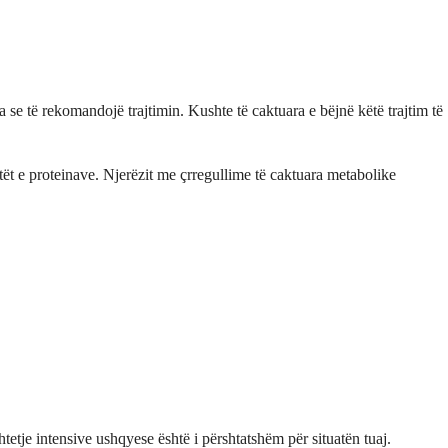
 se të rekomandojë trajtimin. Kushte të caktuara e bëjnë këtë trajtim të
ët e proteinave. Njerëzit me çrregullime të caktuara metabolike
tetje intensive ushqyese është i përshtatshëm për situatën tuaj.