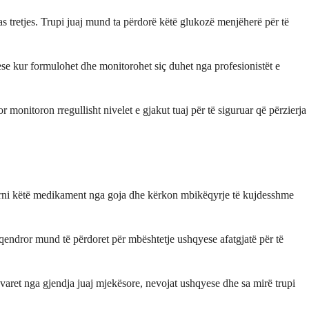
 tretjes. Trupi juaj mund ta përdorë këtë glukozë menjëherë për të
ese kur formulohet dhe monitorohet siç duhet nga profesionistët e
r monitoron rregullisht nivelet e gjakut tuaj për të siguruar që përzierja
merrni këtë medikament nga goja dhe kërkon mbikëqyrje të kujdesshme
 qendror mund të përdoret për mbështetje ushqyese afatgjatë për të
t varet nga gjendja juaj mjekësore, nevojat ushqyese dhe sa mirë trupi