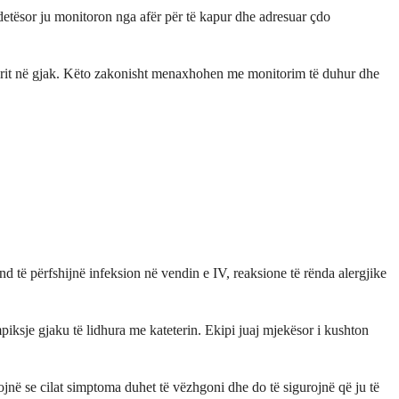
ndetësor ju monitoron nga afër për të kapur dhe adresuar çdo
qerit në gjak. Këto zakonisht menaxhohen me monitorim të duhur dhe
të përfshijnë infeksion në vendin e IV, reaksione të rënda alergjike
piksje gjaku të lidhura me kateterin. Ekipi juaj mjekësor i kushton
gojnë se cilat simptoma duhet të vëzhgoni dhe do të sigurojnë që ju të