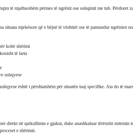
im të mjaftueshëm përmes të ngrënit ose ushqimit me tub. Përdoret zak
isa situata mjekësore që e bëjnë të vështirë ose të pamundur ngrënien n
 për kohë shërimi
onisht të larta
e
ëve ushqyese
ushqyese është i përshtatshëm për situatën tuaj specifike. Ata do të mar
 direkt në qarkullimin e gjakut, duke anashkaluar tërësisht sistemin tu
proceset e shërimit.