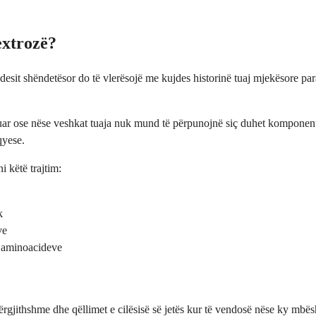
extrozë?
desit shëndetësor do të vlerësojë me kujdes historinë tuaj mjekësore para
lluar ose nëse veshkat tuaja nuk mund të përpunojnë siç duhet komponent
qyese.
 këtë trajtim:
k
ve
e aminoacideve
rgjithshme dhe qëllimet e cilësisë së jetës kur të vendosë nëse ky mbësh