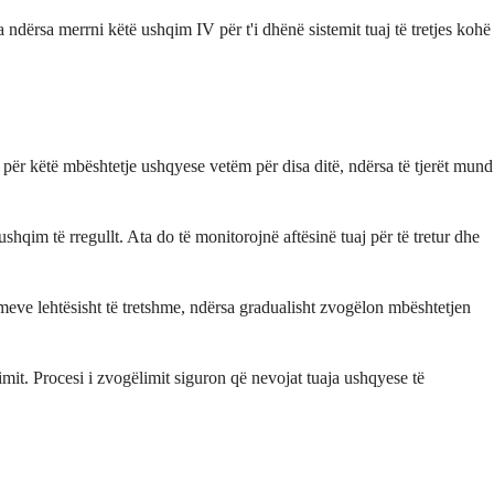
 ndërsa merrni këtë ushqim IV për t'i dhënë sistemit tuaj të tretjes kohë
për këtë mbështetje ushqyese vetëm për disa ditë, ndërsa të tjerët mund
ushqim të rregullt. Ata do të monitorojnë aftësinë tuaj për të tretur dhe
imeve lehtësisht të tretshme, ndërsa gradualisht zvogëlon mbështetjen
imit. Procesi i zvogëlimit siguron që nevojat tuaja ushqyese të