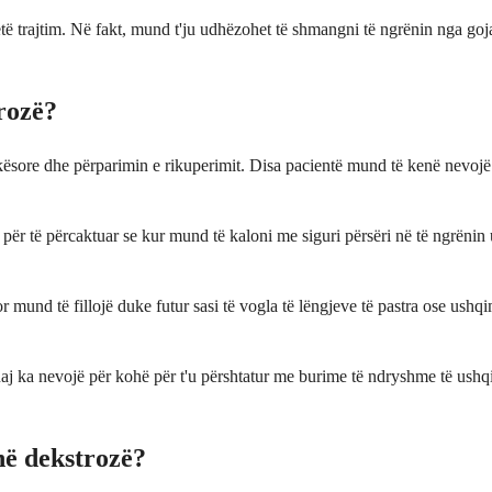
ëtë trajtim. Në fakt, mund t'ju udhëzohet të shmangni të ngrënin nga goja
rozë?
ësore dhe përparimin e rikuperimit. Disa pacientë mund të kenë nevojë 
j për të përcaktuar se kur mund të kaloni me siguri përsëri në të ngrënin 
mund të fillojë duke futur sasi të vogla të lëngjeve të pastra ose ushq
 juaj ka nevojë për kohë për t'u përshtatur me burime të ndryshme të ushq
në dekstrozë?