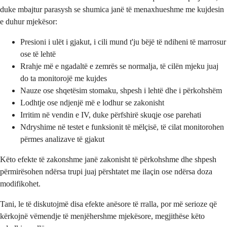
duke mbajtur parasysh se shumica janë të menaxhueshme me kujdesin
e duhur mjekësor:
Presioni i ulët i gjakut, i cili mund t'ju bëjë të ndiheni të marrosur
ose të lehtë
Rrahje më e ngadaltë e zemrës se normalja, të cilën mjeku juaj
do ta monitorojë me kujdes
Nauze ose shqetësim stomaku, shpesh i lehtë dhe i përkohshëm
Lodhtje ose ndjenjë më e lodhur se zakonisht
Irritim në vendin e IV, duke përfshirë skuqje ose parehati
Ndryshime në testet e funksionit të mëlçisë, të cilat monitorohen
përmes analizave të gjakut
Këto efekte të zakonshme janë zakonisht të përkohshme dhe shpesh
përmirësohen ndërsa trupi juaj përshtatet me ilaçin ose ndërsa doza
modifikohet.
Tani, le të diskutojmë disa efekte anësore të rralla, por më serioze që
kërkojnë vëmendje të menjëhershme mjekësore, megjithëse këto