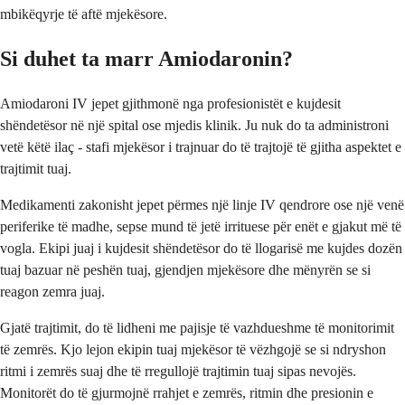
mbikëqyrje të aftë mjekësore.
Si duhet ta marr Amiodaronin?
Amiodaroni IV jepet gjithmonë nga profesionistët e kujdesit
shëndetësor në një spital ose mjedis klinik. Ju nuk do ta administroni
vetë këtë ilaç - stafi mjekësor i trajnuar do të trajtojë të gjitha aspektet e
trajtimit tuaj.
Medikamenti zakonisht jepet përmes një linje IV qendrore ose një venë
periferike të madhe, sepse mund të jetë irrituese për enët e gjakut më të
vogla. Ekipi juaj i kujdesit shëndetësor do të llogarisë me kujdes dozën
tuaj bazuar në peshën tuaj, gjendjen mjekësore dhe mënyrën se si
reagon zemra juaj.
Gjatë trajtimit, do të lidheni me pajisje të vazhdueshme të monitorimit
të zemrës. Kjo lejon ekipin tuaj mjekësor të vëzhgojë se si ndryshon
ritmi i zemrës suaj dhe të rregullojë trajtimin tuaj sipas nevojës.
Monitorët do të gjurmojnë rrahjet e zemrës, ritmin dhe presionin e