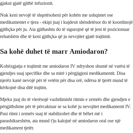
gjakut gjatë gjithë infuzionit.
Nuk keni nevojë të shqetësoheni për kohën me ushqimet ose
medikamentet e tjera - ekipi juaj i kujdesit shëndetësor do të koordinojë
gjithçka për ju. Ata gjithashtu do të sigurojnë që të jeni të pozicionuar
rehatshëm dhe të keni gjithçka që ju nevojitet gjatë trajtimit.
Sa kohë duhet të marr Amiodaron?
Kohëzgjatja e trajtimit me amiodaron IV ndryshon shumë në varësi të
gjendjes suaj specifike dhe sa mirë i përgjigjeni medikamentit. Disa
njerëz kanë nevojë për të vetëm për disa orë, ndërsa të tjerët mund të
kërkojnë disa ditë trajtim.
Mjeku juaj do të vlerësojë vazhdimisht ritmin e zemrës dhe gjendjen e
përgjithshme për të përcaktuar se sa kohë ju nevojitet medikamenti IV.
Pasi ritmi i zemrës suaj të stabilizohet dhe të bëhet më i
parashikueshëm, ata mund t'ju kalojnë në amiodaron oral ose një
medikament tjetër.