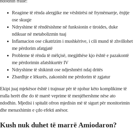
ndodhin rrallë:
Reagime të rënda alergjike me vështirësi në frymëmarrje, ënjtje
ose skuqje
Ndryshime të rëndësishme në funksionin e tiroides, duke
ndikuar në metabolizmin tuaj
Inflamacion ose cikatrizim i mushkërive, i cili mund të zhvillohet
me përdorim afatgjatë
Probleme të rënda të mëlçisë, megjithëse kjo është e pazakontë
me përdorimin afatshkurtër IV
Ndryshime të shikimit ose ndjeshmëri ndaj dritës
Zbardhje e lëkurës, zakonisht me përdorim të zgjatur
Ekipi juaj mjekësor është i trajnuar për të njohur këto komplikime të
rralla herët dhe do të marrë veprime të menjëhershme nëse ato
ndodhin. Mjedisi i spitalit ofron mjedisin më të sigurt për monitorimin
dhe menaxhimin e çdo efekti anësor.
Kush nuk duhet të marrë Amiodaron?