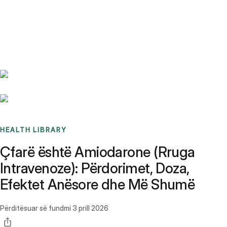
Benchmarks
Stories
FAQ
Sign up / Log in
HEALTH LIBRARY
Çfarë është Amiodarone (Rruga
Intravenoze): Përdorimet, Doza,
Efektet Anësore dhe Më Shumë
Përditësuar së fundmi
3 prill 2026