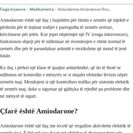
Faqja kryesore
Medikamente
Amiodarone Intravenous Route
Amiodarone është një ilaç i fuqishëm për ritmin e zemrës që mjekët e
përdorin për të trajtuar rrahjet e parregullta të zemrës serioze,
kërcënuese për jetën. Kur jepet nëpërmjet një IV (rruga intravenoze),
funksionon shpejt për të ndihmuar në rivendosjen e ritmit normal të
zemrës dhe për të parandaluar aritmitë e rrezikshme që mund të jenë
fatale.
Ky ilaç i përket një klase të quajtur antiaritmikë, që do të thotë se
ndihmon në kontrollin e mënyrës se si sinjalet elektrike lëvizin nëpër
zemrën tuaj. Mendojeni si një kontrollues trafiku për sistemin elektrik
të zemrës tuaj, duke u siguruar që gjithçka të rrjedhë pa probleme dhe
në mënyrë të sigurt.
Çfarë është Amiodarone?
Amiodarone është një ilaç me recetë që rregullon aktivitetin elektrik të
zemrës tuaj. Është një nga ilaçet më efektive të disponueshme për