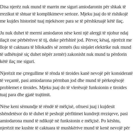
Disa njerëz nuk mund të marrin me siguri amiodaronin për shkak të
rrezikut të shtuar të komplikimeve serioze. Mjeku juaj do të rishikojë
me kujdes historinë tuaj mjekësore para se të përshkruajë këtë ilaç.
Ju nuk duhet të merrni amiodaron nëse keni një alergji të njohur ndaj
ilaçit ose përbërësve të tij, duke përfshirë jod. Përveç kësaj, njerëzit me
lloje të caktuara të bllokadës së zemrës (ku sinjalet elektrike nuk mund
të udhëtojnë siç duhet nëpër zemër) zakonisht nuk mund ta përdorin
këtë ilaç me siguri.
Njerëzit me çrregullime të rënda të tiroides kanë nevojë për konsideratë
të veçantë, pasi amiodarona përmban jod dhe mund të përkeqësojë
problemet e tiroides. Mjeku juaj do të vlerësojë funksionin e tiroides
tuaj para dhe gjatë trajtimit.
Nëse keni sëmundje të rëndë të mëlçisë, ofruesi juaj i kujdesit
shëndetësor do të duhet të peshojë përfitimet kundrejt rreziqeve, pasi
amiodarona mund të ndikojë në funksionin e mëlçisë. Po kështu,
njerëzit me kushte të caktuara të mushkërive mund të kenë nevojë për