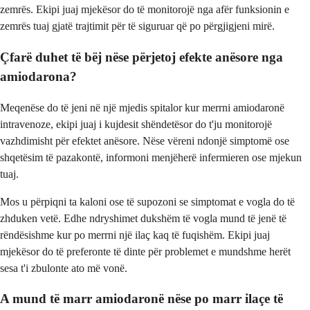
zemrës. Ekipi juaj mjekësor do të monitorojë nga afër funksionin e
zemrës tuaj gjatë trajtimit për të siguruar që po përgjigjeni mirë.
Çfarë duhet të bëj nëse përjetoj efekte anësore nga
amiodarona?
Meqenëse do të jeni në një mjedis spitalor kur merrni amiodaronë
intravenoze, ekipi juaj i kujdesit shëndetësor do t'ju monitorojë
vazhdimisht për efektet anësore. Nëse vëreni ndonjë simptomë ose
shqetësim të pazakontë, informoni menjëherë infermieren ose mjekun
tuaj.
Mos u përpiqni ta kaloni ose të supozoni se simptomat e vogla do të
zhduken vetë. Edhe ndryshimet dukshëm të vogla mund të jenë të
rëndësishme kur po merrni një ilaç kaq të fuqishëm. Ekipi juaj
mjekësor do të preferonte të dinte për problemet e mundshme herët
sesa t'i zbulonte ato më vonë.
A mund të marr amiodaronë nëse po marr ilaçe të