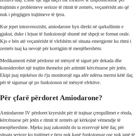
trajtimin e problemeve serioze të ritmit të zemrës, veçanërisht ato që
nuk i përgjigjen trajtimeve të tjera.
Kur jepet intravenozisht, amiodarone hyn direkt në qarkullimin e
gjakut, duke i lejuar të funksionojë shumë më shpejt se format orale.
Kjo e bën atë veçanërisht të vlefshëm në situata emergjente ku ritmi i
zemrës tuaj ka nevojë për korrigjim të menjëhershëm.
Medikamenti është përdorur në mënyrë të sigurt për dekada dhe
konsiderohet një trajtim themelor për aritmitë kërcënuese për jetën.
Ekipi juaj mjekësor do t'ju monitorojë nga afër ndërsa merrni këtë ilaç
për të siguruar që po funksionon në mënyrë efektive.
Për çfarë përdoret Amiodarone?
Amiodarone IV përdoret kryesisht për të trajtuar çrregullimet e rënda,
kërcënuese për jetën e ritmit të zemrës që kërkojnë vëmendje të
menjëhershme. Mjeku juaj zakonisht do ta rezervojë këtë ilaç për
situata serioze ku trajtimet e tjera nuk kanë funksionuar ose nuk janë të