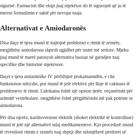
sigurisë. Farmacisti dhe ekipi juaj mjekësor do të sigurojnë që ju të
merrni formulimin e saktë për nevojat tuaja.
Alternativat e Amiodaronës
Disa ilaçe të tjera mund të trajtojnë problemet e ritmit të zemrës,
megjithëse amiodarona shpesh zgjidhet për rastet më serioze. Mjeku
juaj mund të marrë parasysh alternativa bazuar në gjendjen tuaj
specifike dhe historinë mjekësore.
Ilaçet e tjera antiaritmike IV përfshijnë prokainamidën, e cila
funksionon ndryshe, por mund të jetë efektive për lloje të caktuara të
problemeve të ritmit. Lidokaina është një opsion tjetër, veçanërisht për
aritmitë ventrikulare, megjithëse është përgjithësisht më pak potente se
amiodarona.
Për disa njerëz, kardioversioni elektrik (shoket elektrikë të kontrolluar)
mund të jetë një alternativë ndaj medikamenteve. Kjo procedurë mund
të rivendosë ritmin e zemrës tuaj shpejt dhe ndonjëherë përdoret së