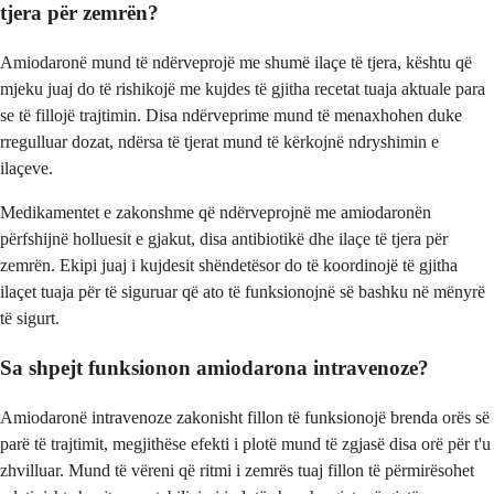
tjera për zemrën?
Amiodaronë mund të ndërveprojë me shumë ilaçe të tjera, kështu që
mjeku juaj do të rishikojë me kujdes të gjitha recetat tuaja aktuale para
se të fillojë trajtimin. Disa ndërveprime mund të menaxhohen duke
rregulluar dozat, ndërsa të tjerat mund të kërkojnë ndryshimin e
ilaçeve.
Medikamentet e zakonshme që ndërveprojnë me amiodaronën
përfshijnë holluesit e gjakut, disa antibiotikë dhe ilaçe të tjera për
zemrën. Ekipi juaj i kujdesit shëndetësor do të koordinojë të gjitha
ilaçet tuaja për të siguruar që ato të funksionojnë së bashku në mënyrë
të sigurt.
Sa shpejt funksionon amiodarona intravenoze?
Amiodaronë intravenoze zakonisht fillon të funksionojë brenda orës së
parë të trajtimit, megjithëse efekti i plotë mund të zgjasë disa orë për t'u
zhvilluar. Mund të vëreni që ritmi i zemrës tuaj fillon të përmirësohet