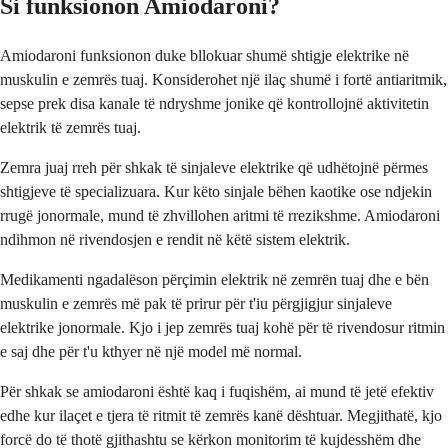
Si funksionon Amiodaroni?
Amiodaroni funksionon duke bllokuar shumë shtigje elektrike në
muskulin e zemrës tuaj. Konsiderohet një ilaç shumë i fortë antiaritmik,
sepse prek disa kanale të ndryshme jonike që kontrollojnë aktivitetin
elektrik të zemrës tuaj.
Zemra juaj rreh për shkak të sinjaleve elektrike që udhëtojnë përmes
shtigjeve të specializuara. Kur këto sinjale bëhen kaotike ose ndjekin
rrugë jonormale, mund të zhvillohen aritmi të rrezikshme. Amiodaroni
ndihmon në rivendosjen e rendit në këtë sistem elektrik.
Medikamenti ngadalëson përçimin elektrik në zemrën tuaj dhe e bën
muskulin e zemrës më pak të prirur për t'iu përgjigjur sinjaleve
elektrike jonormale. Kjo i jep zemrës tuaj kohë për të rivendosur ritmin
e saj dhe për t'u kthyer në një model më normal.
Për shkak se amiodaroni është kaq i fuqishëm, ai mund të jetë efektiv
edhe kur ilaçet e tjera të ritmit të zemrës kanë dështuar. Megjithatë, kjo
forcë do të thotë gjithashtu se kërkon monitorim të kujdesshëm dhe