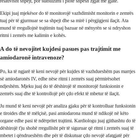
relativisht shpejt, por stabilizimi i plotë shpesh zgjat më gjatë.
Ekipi juaj mjekësor do të monitorojë vazhdimisht monitorin e zemrës
tuaj për të gjurmuar se sa shpejt dhe sa mirë i përgjigjeni ilaçit. Ata
mund të rregullojnë trajtimin tuaj bazuar në mënyrën se si ndryshon
ritmi i zemrës me kalimin e kohës.
A do të nevojitet kujdesi pasues pas trajtimit me
amiodaronë intravenoze?
Po, ka të ngjarë të keni nevojë për kujdes të vazhdueshëm pas marrjes
së amiodaronës IV, edhe nëse ritmi i zemrës suaj përmirësohet
ndjeshëm. Mjeku juaj do të dëshirojë të monitorojë funksionin e
zemrës suaj dhe të kontrollojë për çdo efekt të mbetur të ilaçit.
Ju mund të keni nevojë për analiza gjaku për të kontrolluar funksionin
e tiroides dhe të mëlçisë, pasi amiodarona mund të ndikojë në këto
organe edhe pasi të ndërpritet trajtimi. Kardiologu juaj gjithashtu do të
dëshirojë t'ju shohë rregullisht për të siguruar që ritmi i zemrës suaj të
mbetet i qëndrueshëm dhe për të diskutuar çdo nevojë afatgjatë për