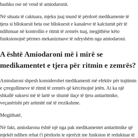
bashku ose në vend të amiodaronit.
Në situata të caktuara, mjeku juaj mund të përdorë medikamente të
tjera si bllokuesit beta ose bllokuesit e kanaleve të kalciumit për të
ndihmuar në kontrollin e ritmit të zemrës tuaj, megjithëse këto
funksionojnë përmes mekanizmave të ndryshëm nga amiodaroni.
A është Amiodaroni më i mirë se
medikamentet e tjera për ritmin e zemrës?
Amiodaroni shpesh konsiderohet medikamenti më efektiv për trajtimin
e çrregullimeve të ritmit të zemrës që kërcënojnë jetën. Ai ka një
shkallë suksesi më të lartë se shumë ilaçe të tjera antiaritmike,
veçanërisht për aritmitë më të rrezikshme.
Megjithatë,
Në fakt, amiodarona është një nga pak medikamentet antiaritmike që
mjekët ndihen rehat t'i përdorin te njerëzit me funksion të reduktuar të