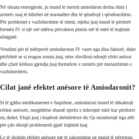
Në situata emergjente, ju mund të merrni amiodaron derisa ritmi i
zemrës suaj të kthehet në normalitet dhe të qëndrojë i qëndrueshëm.
Për problemet e vazhdueshme të ritmit, mjeku juaj mund të përdorë
formën IV si një urë ndërsa përcakton planin më të mirë të trajtimit
afatgjatë.
Vendimi për të ndërprerë amiodaronin IV varet nga disa faktorë, duke
përfshirë se si reagon zemra juaj, nëse zhvilloni ndonjë efekt anësor
dhe çfarë kërkon gjendja juaj themelore e zemrës për menaxhimin e
vazhdueshëm.
Cilat janë efektet anësore të Amiodaronit?
Si të gjitha medikamentet e fuqishme, amiodaroni mund të shkaktojë
efekte anësore, megjithëse shumë njerëz e tolerojnë mirë kur përdoret
siç duhet. Ekipi juaj i kujdesit shëndetësor do t'ju monitorojë nga afër
për çdo shenjë problemesh gjatë trajtimit tuaj.
Le të shohim efektet anësore më të zakonshme që mund të përjetoni,