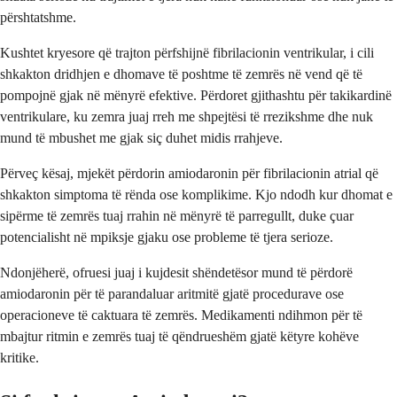
përshtatshme.
Kushtet kryesore që trajton përfshijnë fibrilacionin ventrikular, i cili
shkakton dridhjen e dhomave të poshtme të zemrës në vend që të
pompojnë gjak në mënyrë efektive. Përdoret gjithashtu për takikardinë
ventrikulare, ku zemra juaj rreh me shpejtësi të rrezikshme dhe nuk
mund të mbushet me gjak siç duhet midis rrahjeve.
Përveç kësaj, mjekët përdorin amiodaronin për fibrilacionin atrial që
shkakton simptoma të rënda ose komplikime. Kjo ndodh kur dhomat e
sipërme të zemrës tuaj rrahin në mënyrë të parregullt, duke çuar
potencialisht në mpiksje gjaku ose probleme të tjera serioze.
Ndonjëherë, ofruesi juaj i kujdesit shëndetësor mund të përdorë
amiodaronin për të parandaluar aritmitë gjatë procedurave ose
operacioneve të caktuara të zemrës. Medikamenti ndihmon për të
mbajtur ritmin e zemrës tuaj të qëndrueshëm gjatë këtyre kohëve
kritike.