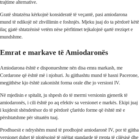
trajtime alternative.
Gratë shtatzëna kërkojnë konsideratë të veçantë, pasi amiodarona
mund të ndikojë në zhvillimin e foshnjës. Mjeku juaj do ta përdorë këtë
ilaç gjatë shtatzënisë vetëm nëse përfitimet tejkalojnë qartë rreziqet e
mundshme.
Emrat e markave të Amiodaronës
Amiodarona është e disponueshme nën disa emra markash, me
Cordarone që është më i njohuri. Ju gjithashtu mund të hasni Pacerone,
megjithëse kjo është zakonisht forma orale dhe jo versioni IV.
Në mjedisin e spitalit, ju shpesh do të merrni versionin gjenerik të
amiodaronës, i cili është po aq efektiv sa versionet e markës. Ekipi juaj
i kujdesit shëndetësor do të përdorë çfarëdo forme që është më e
përshtatshme për situatën tuaj.
Prodhuesit e ndryshëm mund të prodhojnë amiodaronë IV, por të gjitha
versionet duhet të plotësojnë të njëjtat standarde të rrepta të cilësisë dhe