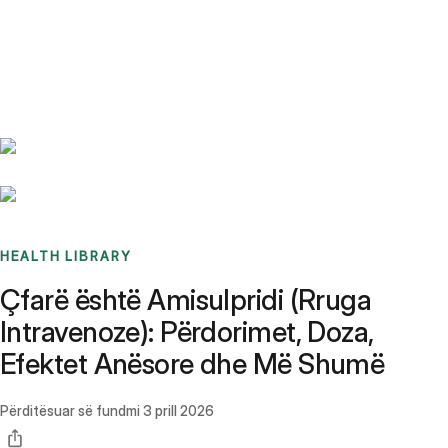
Benchmarks
Stories
FAQ
Sign up / Log in
HEALTH LIBRARY
Çfarë është Amisulpridi (Rruga
Intravenoze): Përdorimet, Doza,
Efektet Anësore dhe Më Shumë
Përditësuar së fundmi
3 prill 2026