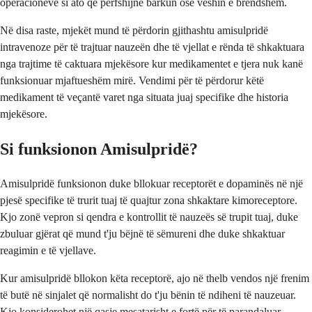
operacioneve si ato që përfshijnë barkun ose veshin e brendshëm.
Në disa raste, mjekët mund të përdorin gjithashtu amisulpridë
intravenoze për të trajtuar nauzeën dhe të vjellat e rënda të shkaktuara
nga trajtime të caktuara mjekësore kur medikamentet e tjera nuk kanë
funksionuar mjaftueshëm mirë. Vendimi për të përdorur këtë
medikament të veçantë varet nga situata juaj specifike dhe historia
mjekësore.
Si funksionon Amisulpridë?
Amisulpridë funksionon duke bllokuar receptorët e dopaminës në një
pjesë specifike të trurit tuaj të quajtur zona shkaktare kimoreceptore.
Kjo zonë vepron si qendra e kontrollit të nauzeës së trupit tuaj, duke
zbuluar gjërat që mund t'ju bëjnë të sëmureni dhe duke shkaktuar
reagimin e të vjellave.
Kur amisulpridë bllokon këta receptorë, ajo në thelb vendos një frenim
të butë në sinjalet që normalisht do t'ju bënin të ndiheni të nauzeuar.
Kjo konsiderohet një qasje mesatarisht e fortë për të parandaluar