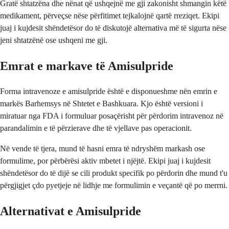
Gratë shtatzëna dhe nënat që ushqejnë me gji zakonisht shmangin këtë
medikament, përveçse nëse përfitimet tejkalojnë qartë rreziqet. Ekipi
juaj i kujdesit shëndetësor do të diskutojë alternativa më të sigurta nëse
jeni shtatzënë ose ushqeni me gji.
Emrat e markave të Amisulpride
Forma intravenoze e amisulpride është e disponueshme nën emrin e
markës Barhemsys në Shtetet e Bashkuara. Kjo është versioni i
miratuar nga FDA i formuluar posaçërisht për përdorim intravenoz në
parandalimin e të përzierave dhe të vjellave pas operacionit.
Në vende të tjera, mund të hasni emra të ndryshëm markash ose
formulime, por përbërësi aktiv mbetet i njëjtë. Ekipi juaj i kujdesit
shëndetësor do të dijë se cili produkt specifik po përdorin dhe mund t'u
përgjigjet çdo pyetjeje në lidhje me formulimin e veçantë që po merrni.
Alternativat e Amisulpride