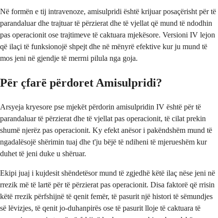
Në formën e tij intravenoze, amisulpridi është krijuar posaçërisht për të
parandaluar dhe trajtuar të përzierat dhe të vjellat që mund të ndodhin
pas operacionit ose trajtimeve të caktuara mjekësore. Versioni IV lejon
që ilaçi të funksionojë shpejt dhe në mënyrë efektive kur ju mund të
mos jeni në gjendje të merrni pilula nga goja.
Për çfarë përdoret Amisulpridi?
Arsyeja kryesore pse mjekët përdorin amisulpridin IV është për të
parandaluar të përzierat dhe të vjellat pas operacionit, të cilat prekin
shumë njerëz pas operacionit. Ky efekt anësor i pakëndshëm mund të
ngadalësojë shërimin tuaj dhe t'ju bëjë të ndiheni të mjerueshëm kur
duhet të jeni duke u shëruar.
Ekipi juaj i kujdesit shëndetësor mund të zgjedhë këtë ilaç nëse jeni në
rrezik më të lartë për të përzierat pas operacionit. Disa faktorë që rrisin
këtë rrezik përfshijnë të qenit femër, të pasurit një histori të sëmundjes
së lëvizjes, të qenit jo-duhanpirës ose të pasurit lloje të caktuara të