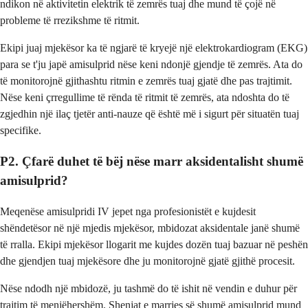
ndikon në aktivitetin elektrik të zemrës tuaj dhe mund të çojë në
probleme të rrezikshme të ritmit.
Ekipi juaj mjekësor ka të ngjarë të kryejë një elektrokardiogram (EKG)
para se t'ju japë amisulprid nëse keni ndonjë gjendje të zemrës. Ata do
të monitorojnë gjithashtu ritmin e zemrës tuaj gjatë dhe pas trajtimit.
Nëse keni çrregullime të rënda të ritmit të zemrës, ata ndoshta do të
zgjedhin një ilaç tjetër anti-nauze që është më i sigurt për situatën tuaj
specifike.
P2. Çfarë duhet të bëj nëse marr aksidentalisht shumë
amisulprid?
Meqenëse amisulpridi IV jepet nga profesionistët e kujdesit
shëndetësor në një mjedis mjekësor, mbidozat aksidentale janë shumë
të rralla. Ekipi mjekësor llogarit me kujdes dozën tuaj bazuar në peshën
dhe gjendjen tuaj mjekësore dhe ju monitorojnë gjatë gjithë procesit.
Nëse ndodh një mbidozë, ju tashmë do të ishit në vendin e duhur për
trajtim të menjëhershëm. Shenjat e marrjes së shumë amisulprid mund