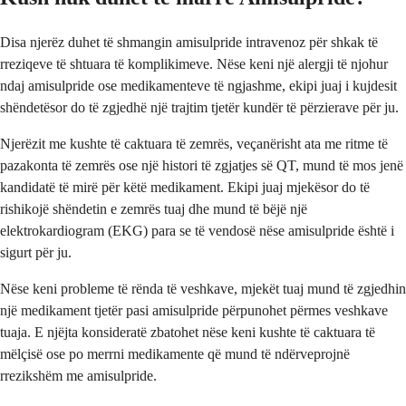
Disa njerëz duhet të shmangin amisulpride intravenoz për shkak të
rreziqeve të shtuara të komplikimeve. Nëse keni një alergji të njohur
ndaj amisulpride ose medikamenteve të ngjashme, ekipi juaj i kujdesit
shëndetësor do të zgjedhë një trajtim tjetër kundër të përzierave për ju.
Njerëzit me kushte të caktuara të zemrës, veçanërisht ata me ritme të
pazakonta të zemrës ose një histori të zgjatjes së QT, mund të mos jenë
kandidatë të mirë për këtë medikament. Ekipi juaj mjekësor do të
rishikojë shëndetin e zemrës tuaj dhe mund të bëjë një
elektrokardiogram (EKG) para se të vendosë nëse amisulpride është i
sigurt për ju.
Nëse keni probleme të rënda të veshkave, mjekët tuaj mund të zgjedhin
një medikament tjetër pasi amisulpride përpunohet përmes veshkave
tuaja. E njëjta konsideratë zbatohet nëse keni kushte të caktuara të
mëlçisë ose po merrni medikamente që mund të ndërveprojnë
rrezikshëm me amisulpride.