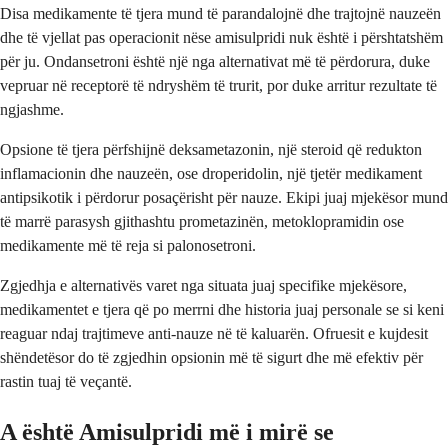
Disa medikamente të tjera mund të parandalojnë dhe trajtojnë nauzeën
dhe të vjellat pas operacionit nëse amisulpridi nuk është i përshtatshëm
për ju. Ondansetroni është një nga alternativat më të përdorura, duke
vepruar në receptorë të ndryshëm të trurit, por duke arritur rezultate të
ngjashme.
Opsione të tjera përfshijnë deksametazonin, një steroid që redukton
inflamacionin dhe nauzeën, ose droperidolin, një tjetër medikament
antipsikotik i përdorur posaçërisht për nauze. Ekipi juaj mjekësor mund
të marrë parasysh gjithashtu prometazinën, metoklopramidin ose
medikamente më të reja si palonosetroni.
Zgjedhja e alternativës varet nga situata juaj specifike mjekësore,
medikamentet e tjera që po merrni dhe historia juaj personale se si keni
reaguar ndaj trajtimeve anti-nauze në të kaluarën. Ofruesit e kujdesit
shëndetësor do të zgjedhin opsionin më të sigurt dhe më efektiv për
rastin tuaj të veçantë.
A është Amisulpridi më i mirë se