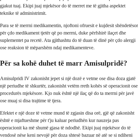
gjakut tuaj. Ekipi juaj mjekësor do të merret me të gjitha aspektet
teknike të administrimit.
Para se të merrni medikamentin, njoftoni ofruesit e kujdesit shëndetësor
për çdo medikament tjetër që po merrni, duke përfshirë ilaçet dhe
suplementet pa recetë. Ata gjithashtu do të duan të dinë për çdo alergji
ose reaksion të mëparshëm ndaj medikamenteve.
Për sa kohë duhet të marr Amisulpridë?
Amisulpridi IV zakonisht jepet si një dozë e vetme ose disa doza gjatë
një periudhe të shkurtër, zakonisht vetëm rreth kohës së operacionit ose
procedurës mjekësore. Kjo nuk është një ilaç që do ta merrni për javë
ose muaj si disa trajtime të tjera.
Efektet e një doze të vetme mund të zgjasin disa orë, gjë që zakonisht
është e mjaftueshme për t'ju kaluar periudhën kur nauzeja pas
operacionit ka më shumë gjasa të ndodhë. Ekipi juaj mjekësor do të
vendosë nëse keni nevojë për doza shtesë bazuar në atë se si ndiheni