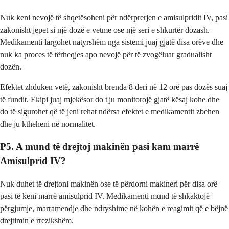
Nuk keni nevojë të shqetësoheni për ndërprerjen e amisulpridit IV, pasi
zakonisht jepet si një dozë e vetme ose një seri e shkurtër dozash.
Medikamenti largohet natyrshëm nga sistemi juaj gjatë disa orëve dhe
nuk ka proces të tërheqjes apo nevojë për të zvogëluar gradualisht
dozën.
Efektet zhduken vetë, zakonisht brenda 8 deri në 12 orë pas dozës suaj
të fundit. Ekipi juaj mjekësor do t'ju monitorojë gjatë kësaj kohe dhe
do të sigurohet që të jeni rehat ndërsa efektet e medikamentit zbehen
dhe ju ktheheni në normalitet.
P5. A mund të drejtoj makinën pasi kam marrë
Amisulprid IV?
Nuk duhet të drejtoni makinën ose të përdorni makineri për disa orë
pasi të keni marrë amisulprid IV. Medikamenti mund të shkaktojë
përgjumje, marramendje dhe ndryshime në kohën e reagimit që e bëjnë
drejtimin e rrezikshëm.