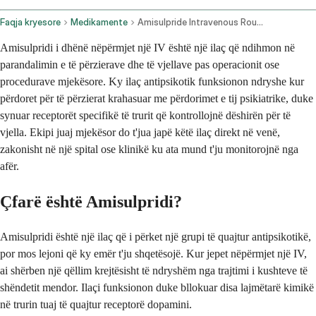
Faqja kryesore
Medikamente
Amisulpride Intravenous Route
Amisulpridi i dhënë nëpërmjet një IV është një ilaç që ndihmon në
parandalimin e të përzierave dhe të vjellave pas operacionit ose
procedurave mjekësore. Ky ilaç antipsikotik funksionon ndryshe kur
përdoret për të përzierat krahasuar me përdorimet e tij psikiatrike, duke
synuar receptorët specifikë të trurit që kontrollojnë dëshirën për të
vjella. Ekipi juaj mjekësor do t'jua japë këtë ilaç direkt në venë,
zakonisht në një spital ose klinikë ku ata mund t'ju monitorojnë nga
afër.
Çfarë është Amisulpridi?
Amisulpridi është një ilaç që i përket një grupi të quajtur antipsikotikë,
por mos lejoni që ky emër t'ju shqetësojë. Kur jepet nëpërmjet një IV,
ai shërben një qëllim krejtësisht të ndryshëm nga trajtimi i kushteve të
shëndetit mendor. Ilaçi funksionon duke bllokuar disa lajmëtarë kimikë
në trurin tuaj të quajtur receptorë dopamini.