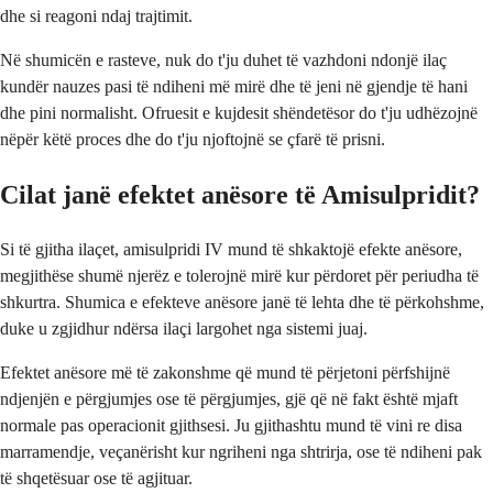
dhe si reagoni ndaj trajtimit.
Në shumicën e rasteve, nuk do t'ju duhet të vazhdoni ndonjë ilaç
kundër nauzes pasi të ndiheni më mirë dhe të jeni në gjendje të hani
dhe pini normalisht. Ofruesit e kujdesit shëndetësor do t'ju udhëzojnë
nëpër këtë proces dhe do t'ju njoftojnë se çfarë të prisni.
Cilat janë efektet anësore të Amisulpridit?
Si të gjitha ilaçet, amisulpridi IV mund të shkaktojë efekte anësore,
megjithëse shumë njerëz e tolerojnë mirë kur përdoret për periudha të
shkurtra. Shumica e efekteve anësore janë të lehta dhe të përkohshme,
duke u zgjidhur ndërsa ilaçi largohet nga sistemi juaj.
Efektet anësore më të zakonshme që mund të përjetoni përfshijnë
ndjenjën e përgjumjes ose të përgjumjes, gjë që në fakt është mjaft
normale pas operacionit gjithsesi. Ju gjithashtu mund të vini re disa
marramendje, veçanërisht kur ngriheni nga shtrirja, ose të ndiheni pak
të shqetësuar ose të agjituar.