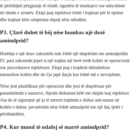
të përfshijnë përgjumje të rëndë, ngurtësi të muskujve ose ndryshime
në ritmin e zemrës. Ekipi juaj mjekësor është i trajnuar për të njohur
dhe trajtuar këto simptoma shpejt nëse ndodhin.
P3. Çfarë duhet të bëj nëse humbas një dozë
amisulprid?
Humbja e një doze zakonisht nuk është një shqetësim me amisulpridin
IV, pasi zakonisht jepet si një trajtim një herë rreth kohës së operacionit
ose procedurave mjekësore. Ekipi juaj i kujdesit shëndetësor
menaxhon kohën dhe do t'ju japë ilaçin kur është më e nevojshme.
Nëse jeni planifikuar për operacion dhe jeni të shqetësuar për
parandalimin e nauzeve, thjesht diskutoni këtë me ekipin tuaj mjekësor.
Ata do të sigurojnë që ju të merrni trajtimin e duhur anti-nauze në
kohën e duhur, pavarësisht nëse është amisulprid ose një ilaç tjetër i
përshtatshëm.
P4. Kur mund të ndaloj së marrë amisulprid?