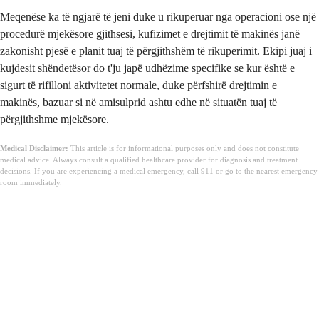
Meqenëse ka të ngjarë të jeni duke u rikuperuar nga operacioni ose një
procedurë mjekësore gjithsesi, kufizimet e drejtimit të makinës janë
zakonisht pjesë e planit tuaj të përgjithshëm të rikuperimit. Ekipi juaj i
kujdesit shëndetësor do t'ju japë udhëzime specifike se kur është e
sigurt të rifilloni aktivitetet normale, duke përfshirë drejtimin e
makinës, bazuar si në amisulprid ashtu edhe në situatën tuaj të
përgjithshme mjekësore.
Medical Disclaimer:
This article is for informational purposes only and does not constitute
medical advice. Always consult a qualified healthcare provider for diagnosis and treatment
decisions. If you are experiencing a medical emergency, call 911 or go to the nearest emergency
room immediately.