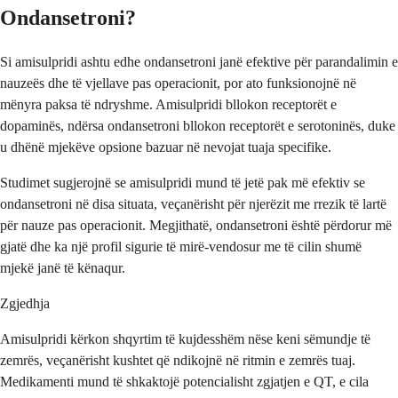
Ondansetroni?
Si amisulpridi ashtu edhe ondansetroni janë efektive për parandalimin e
nauzeës dhe të vjellave pas operacionit, por ato funksionojnë në
mënyra paksa të ndryshme. Amisulpridi bllokon receptorët e
dopaminës, ndërsa ondansetroni bllokon receptorët e serotoninës, duke
u dhënë mjekëve opsione bazuar në nevojat tuaja specifike.
Studimet sugjerojnë se amisulpridi mund të jetë pak më efektiv se
ondansetroni në disa situata, veçanërisht për njerëzit me rrezik të lartë
për nauze pas operacionit. Megjithatë, ondansetroni është përdorur më
gjatë dhe ka një profil sigurie të mirë-vendosur me të cilin shumë
mjekë janë të kënaqur.
Zgjedhja
Amisulpridi kërkon shqyrtim të kujdesshëm nëse keni sëmundje të
zemrës, veçanërisht kushtet që ndikojnë në ritmin e zemrës tuaj.
Medikamenti mund të shkaktojë potencialisht zgjatjen e QT, e cila