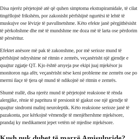
Disa njerëz përjetojnë atë që quhen simptoma ekstrapiramidale, të cilat
tingëllojnë frikshëm, por zakonisht përfshijnë ngurtësi të lehtë të
muskujve ose lëvizje të pavullnetshme. Këto efekte janë përgjithësisht
të përkohshme dhe më të mundshme me doza më të larta ose përdorim
të përsëritur.
Efektet anësore më pak të zakonshme, por më serioze mund të
përfshijnë ndryshime në ritmin e zemrës, veçanërisht një gjendje e
quajtur zgjatje QT. Kjo është arsyeja pse ekipi juaj mjekësor ju
monitoron nga afër, veçanërisht nëse keni probleme me zemrën ose po
merrni ilaçe të tjera që mund të ndikojnë në ritmin e zemrës.
Shumë rrallë, disa njerëz mund të përjetojnë reaksione të rënda
alergjike, rënie të papritura të presionit të gjakut ose një gjendje të
quajtur sindromi malinj neuroleptik. Këto reaksione serioze janë të
pazakonta, por kërkojnë vëmendje të menjëhershme mjekësore,
prandaj ky medikament jepet vetëm në mjedise mjekësore.
Kush nuk duhet të marrë Amisulpride?