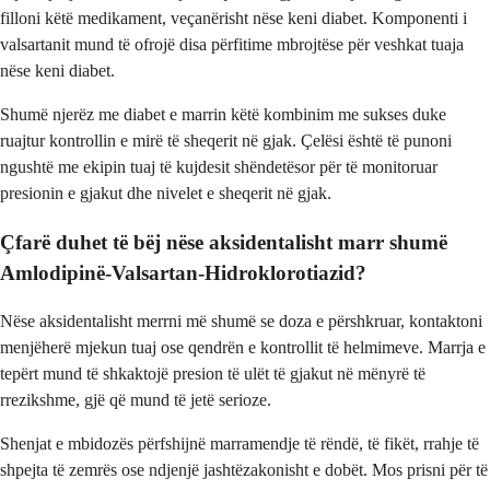
filloni këtë medikament, veçanërisht nëse keni diabet. Komponenti i
valsartanit mund të ofrojë disa përfitime mbrojtëse për veshkat tuaja
nëse keni diabet.
Shumë njerëz me diabet e marrin këtë kombinim me sukses duke
ruajtur kontrollin e mirë të sheqerit në gjak. Çelësi është të punoni
ngushtë me ekipin tuaj të kujdesit shëndetësor për të monitoruar
presionin e gjakut dhe nivelet e sheqerit në gjak.
Çfarë duhet të bëj nëse aksidentalisht marr shumë
Amlodipinë-Valsartan-Hidroklorotiazid?
Nëse aksidentalisht merrni më shumë se doza e përshkruar, kontaktoni
menjëherë mjekun tuaj ose qendrën e kontrollit të helmimeve. Marrja e
tepërt mund të shkaktojë presion të ulët të gjakut në mënyrë të
rrezikshme, gjë që mund të jetë serioze.
Shenjat e mbidozës përfshijnë marramendje të rëndë, të fikët, rrahje të
shpejta të zemrës ose ndjenjë jashtëzakonisht e dobët. Mos prisni për të