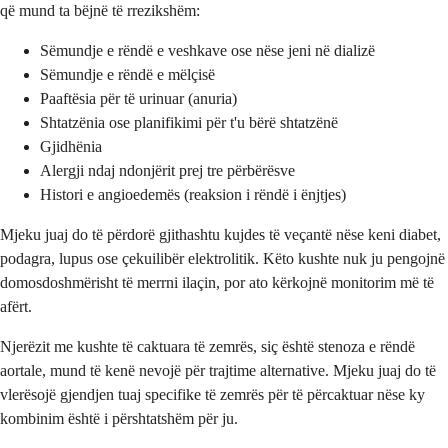
që mund ta bëjnë të rrezikshëm:
Sëmundje e rëndë e veshkave ose nëse jeni në dializë
Sëmundje e rëndë e mëlçisë
Paaftësia për të urinuar (anuria)
Shtatzënia ose planifikimi për t'u bërë shtatzënë
Gjidhënia
Alergji ndaj ndonjërit prej tre përbërësve
Histori e angioedemës (reaksion i rëndë i ënjtjes)
Mjeku juaj do të përdorë gjithashtu kujdes të veçantë nëse keni diabet,
podagra, lupus ose çekuilibër elektrolitik. Këto kushte nuk ju pengojnë
domosdoshmërisht të merrni ilaçin, por ato kërkojnë monitorim më të
afërt.
Njerëzit me kushte të caktuara të zemrës, siç është stenoza e rëndë
aortale, mund të kenë nevojë për trajtime alternative. Mjeku juaj do të
vlerësojë gjendjen tuaj specifike të zemrës për të përcaktuar nëse ky
kombinim është i përshtatshëm për ju.