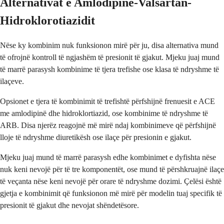
Alternativat e Amlodipinë-Valsartan-
Hidroklorotiazidit
Nëse ky kombinim nuk funksionon mirë për ju, disa alternativa mund
të ofrojnë kontroll të ngjashëm të presionit të gjakut. Mjeku juaj mund
të marrë parasysh kombinime të tjera trefishe ose klasa të ndryshme të
ilaçeve.
Opsionet e tjera të kombinimit të trefishtë përfshijnë frenuesit e ACE
me amlodipinë dhe hidroklortiazid, ose kombinime të ndryshme të
ARB. Disa njerëz reagojnë më mirë ndaj kombinimeve që përfshijnë
lloje të ndryshme diuretikësh ose ilaçe për presionin e gjakut.
Mjeku juaj mund të marrë parasysh edhe kombinimet e dyfishta nëse
nuk keni nevojë për të tre komponentët, ose mund të përshkruajnë ilaçe
të veçanta nëse keni nevojë për orare të ndryshme dozimi. Çelësi është
gjetja e kombinimit që funksionon më mirë për modelin tuaj specifik të
presionit të gjakut dhe nevojat shëndetësore.