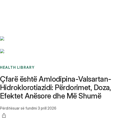
Benchmarks
Stories
FAQ
Sign up / Log in
HEALTH LIBRARY
Çfarë është Amlodipina-Valsartan-
Hidroklorotiazidi: Përdorimet, Doza,
Efektet Anësore dhe Më Shumë
Përditësuar së fundmi
3 prill 2026