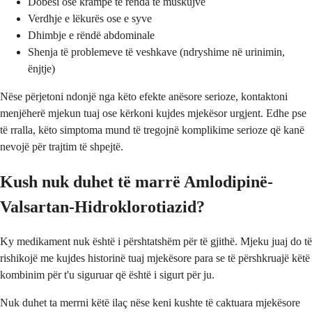
Dobësi ose krampe të rënda të muskujve
Verdhje e lëkurës ose e syve
Dhimbje e rëndë abdominale
Shenja të problemeve të veshkave (ndryshime në urinimin,
ënjtje)
Nëse përjetoni ndonjë nga këto efekte anësore serioze, kontaktoni
menjëherë mjekun tuaj ose kërkoni kujdes mjekësor urgjent. Edhe pse
të rralla, këto simptoma mund të tregojnë komplikime serioze që kanë
nevojë për trajtim të shpejtë.
Kush nuk duhet të marrë Amlodipinë-
Valsartan-Hidroklorotiazid?
Ky medikament nuk është i përshtatshëm për të gjithë. Mjeku juaj do të
rishikojë me kujdes historinë tuaj mjekësore para se të përshkruajë këtë
kombinim për t'u siguruar që është i sigurt për ju.
Nuk duhet ta merrni këtë ilaç nëse keni kushte të caktuara mjekësore