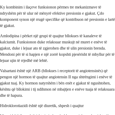
Ky kombinim i ilaçeve funksionon përmes tre mekanizmave të
ndryshëm për të ulur në mënyrë efektive presionin e gjakut. Çdo
komponent synon një rrugë specifike që kontribuon në presionin e lartë
të gjakut.
Amlodipina i përket një grupi të quajtur bllokues të kanaleve të
kalciumit. Funksionon duke relaksuar muskujt në muret e enëve të
gjakut, duke i lejuar ato të zgjerohen dhe të ulin presionin brenda.
Mendoni për të si hapjen e një zorrë kopshti pjesërisht të mbyllur për të
lejuar ujin të rrjedhë më lehtë.
Valsartani është një ARB (bllokues i receptorit të angiotensinës) që
pengon një hormon të quajtur angiotensin II nga shtrëngimi i enëve të
gjakut tuaj. Ky hormon natyrshëm i bën enët e gjakut të ngushtohen,
kështu që bllokimi i tij ndihmon në mbajtjen e enëve tuaja të relaksuara
dhe të hapura.
Hidroklorotiazidi është një diuretik, shpesh i quajtur