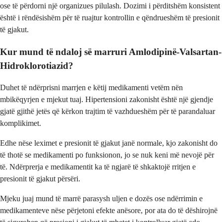
ose të përdorni një organizues pilulash. Dozimi i përditshëm konsistent
është i rëndësishëm për të ruajtur kontrollin e qëndrueshëm të presionit
të gjakut.
Kur mund të ndaloj së marruri Amlodipinë-Valsartan-
Hidroklorotiazid?
Duhet të ndërprisni marrjen e këtij medikamenti vetëm nën
mbikëqyrjen e mjekut tuaj. Hipertensioni zakonisht është një gjendje
gjatë gjithë jetës që kërkon trajtim të vazhdueshëm për të parandaluar
komplikimet.
Edhe nëse leximet e presionit të gjakut janë normale, kjo zakonisht do
të thotë se medikamenti po funksionon, jo se nuk keni më nevojë për
të. Ndërprerja e medikamentit ka të ngjarë të shkaktojë rritjen e
presionit të gjakut përsëri.
Mjeku juaj mund të marrë parasysh uljen e dozës ose ndërrimin e
medikamenteve nëse përjetoni efekte anësore, por ata do të dëshirojnë