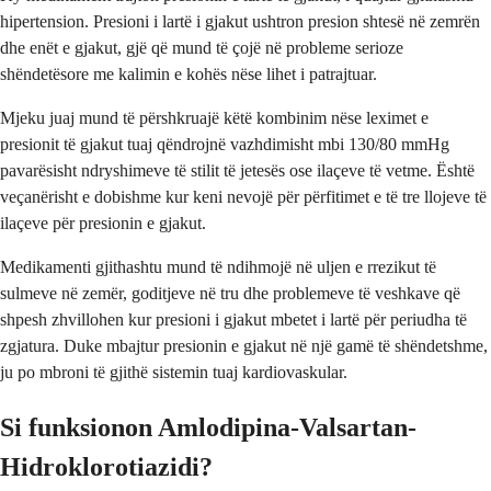
hipertension. Presioni i lartë i gjakut ushtron presion shtesë në zemrën
dhe enët e gjakut, gjë që mund të çojë në probleme serioze
shëndetësore me kalimin e kohës nëse lihet i patrajtuar.
Mjeku juaj mund të përshkruajë këtë kombinim nëse leximet e
presionit të gjakut tuaj qëndrojnë vazhdimisht mbi 130/80 mmHg
pavarësisht ndryshimeve të stilit të jetesës ose ilaçeve të vetme. Është
veçanërisht e dobishme kur keni nevojë për përfitimet e të tre llojeve të
ilaçeve për presionin e gjakut.
Medikamenti gjithashtu mund të ndihmojë në uljen e rrezikut të
sulmeve në zemër, goditjeve në tru dhe problemeve të veshkave që
shpesh zhvillohen kur presioni i gjakut mbetet i lartë për periudha të
zgjatura. Duke mbajtur presionin e gjakut në një gamë të shëndetshme,
ju po mbroni të gjithë sistemin tuaj kardiovaskular.
Si funksionon Amlodipina-Valsartan-
Hidroklorotiazidi?