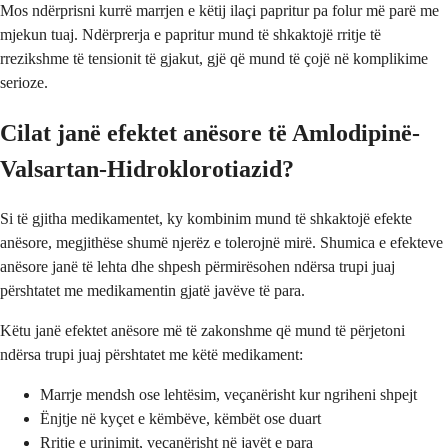
Mos ndërprisni kurrë marrjen e këtij ilaçi papritur pa folur më parë me
mjekun tuaj. Ndërprerja e papritur mund të shkaktojë rritje të
rrezikshme të tensionit të gjakut, gjë që mund të çojë në komplikime
serioze.
Cilat janë efektet anësore të Amlodipinë-
Valsartan-Hidroklorotiazid?
Si të gjitha medikamentet, ky kombinim mund të shkaktojë efekte
anësore, megjithëse shumë njerëz e tolerojnë mirë. Shumica e efekteve
anësore janë të lehta dhe shpesh përmirësohen ndërsa trupi juaj
përshtatet me medikamentin gjatë javëve të para.
Këtu janë efektet anësore më të zakonshme që mund të përjetoni
ndërsa trupi juaj përshtatet me këtë medikament:
Marrje mendsh ose lehtësim, veçanërisht kur ngriheni shpejt
Ënjtje në kyçet e këmbëve, këmbët ose duart
Rritje e urinimit, veçanërisht në javët e para