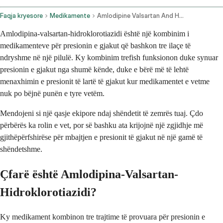
Faqja kryesore
Medikamente
Amlodipine Valsartan And Hydrochlorothiazide Oral Route
Amlodipina-valsartan-hidroklorotiazidi është një kombinim i
medikamenteve për presionin e gjakut që bashkon tre ilaçe të
ndryshme në një pilulë. Ky kombinim trefish funksionon duke synuar
presionin e gjakut nga shumë kënde, duke e bërë më të lehtë
menaxhimin e presionit të lartë të gjakut kur medikamentet e vetme
nuk po bëjnë punën e tyre vetëm.
Mendojeni si një qasje ekipore ndaj shëndetit të zemrës tuaj. Çdo
përbërës ka rolin e vet, por së bashku ata krijojnë një zgjidhje më
gjithëpërfshirëse për mbajtjen e presionit të gjakut në një gamë të
shëndetshme.
Çfarë është Amlodipina-Valsartan-
Hidroklorotiazidi?
Ky medikament kombinon tre trajtime të provuara për presionin e