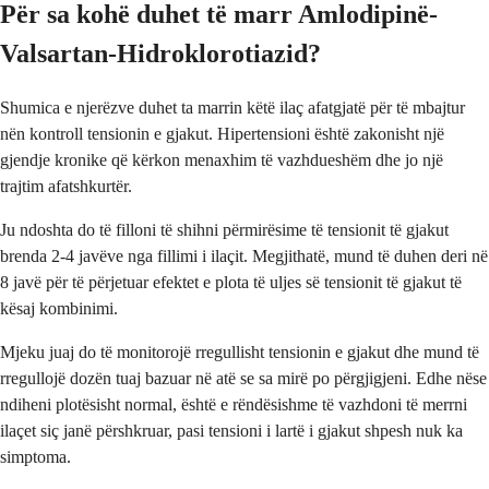
Për sa kohë duhet të marr Amlodipinë-
Valsartan-Hidroklorotiazid?
Shumica e njerëzve duhet ta marrin këtë ilaç afatgjatë për të mbajtur
nën kontroll tensionin e gjakut. Hipertensioni është zakonisht një
gjendje kronike që kërkon menaxhim të vazhdueshëm dhe jo një
trajtim afatshkurtër.
Ju ndoshta do të filloni të shihni përmirësime të tensionit të gjakut
brenda 2-4 javëve nga fillimi i ilaçit. Megjithatë, mund të duhen deri në
8 javë për të përjetuar efektet e plota të uljes së tensionit të gjakut të
kësaj kombinimi.
Mjeku juaj do të monitorojë rregullisht tensionin e gjakut dhe mund të
rregullojë dozën tuaj bazuar në atë se sa mirë po përgjigjeni. Edhe nëse
ndiheni plotësisht normal, është e rëndësishme të vazhdoni të merrni
ilaçet siç janë përshkruar, pasi tensioni i lartë i gjakut shpesh nuk ka
simptoma.