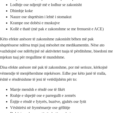
Lodhtje ose ndjenjë më e lodhur se zakonisht
Dhimbje koke
Nauze ose shqetësim i lehtë i stomakut
Krampe ose dobësi e muskujve
Kollë e thatë (më pak e zakonshme se me frenuesit e ACE)
Këto efekte anësore të zakonshme zakonisht bëhen më pak
shqetësuese ndërsa trupi juaj mësohet me medikamentin. Nëse ato
vazhdojnë ose ndërhyjnë në aktivitetet tuaja të përditshme, bisedoni me
mjekun tuaj për rregullime të mundshme.
Disa efekte anësore më pak të zakonshme, por më serioze, kërkojnë
vëmendje të menjëhershme mjekësore. Edhe pse këto janë të rralla,
është e rëndësishme të jeni të vetëdijshëm për to:
Marrje mendsh e rëndë ose të fikët
Rrahje e shpejtë ose e parregullt e zemrës
Ënjtje e rëndë e fytyrës, buzëve, gjuhës ose fytit
Vështirësi në frymëmarrje ose gëlltitje