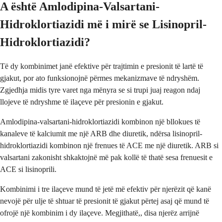
A është Amlodipina-Valsartani-
Hidroklortiazidi më i mirë se Lisinopril-
Hidroklortiazidi?
Të dy kombinimet janë efektive për trajtimin e presionit të lartë të
gjakut, por ato funksionojnë përmes mekanizmave të ndryshëm.
Zgjedhja midis tyre varet nga mënyra se si trupi juaj reagon ndaj
llojeve të ndryshme të ilaçeve për presionin e gjakut.
Amlodipina-valsartani-hidroklortiazidi kombinon një bllokues të
kanaleve të kalciumit me një ARB dhe diuretik, ndërsa lisinopril-
hidroklortiazidi kombinon një frenues të ACE me një diuretik. ARB si
valsartani zakonisht shkaktojnë më pak kollë të thatë sesa frenuesit e
ACE si lisinoprili.
Kombinimi i tre ilaçeve mund të jetë më efektiv për njerëzit që kanë
nevojë për ulje të shtuar të presionit të gjakut përtej asaj që mund të
ofrojë një kombinim i dy ilaçeve. Megjithatë,, disa njerëz arrijnë