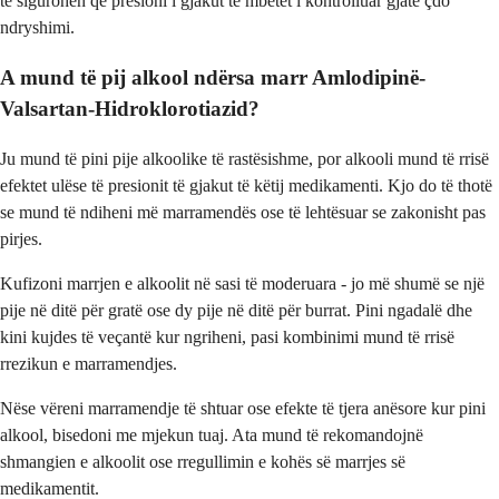
të sigurohen që presioni i gjakut të mbetet i kontrolluar gjatë çdo
ndryshimi.
A mund të pij alkool ndërsa marr Amlodipinë-
Valsartan-Hidroklorotiazid?
Ju mund të pini pije alkoolike të rastësishme, por alkooli mund të rrisë
efektet ulëse të presionit të gjakut të këtij medikamenti. Kjo do të thotë
se mund të ndiheni më marramendës ose të lehtësuar se zakonisht pas
pirjes.
Kufizoni marrjen e alkoolit në sasi të moderuara - jo më shumë se një
pije në ditë për gratë ose dy pije në ditë për burrat. Pini ngadalë dhe
kini kujdes të veçantë kur ngriheni, pasi kombinimi mund të rrisë
rrezikun e marramendjes.
Nëse vëreni marramendje të shtuar ose efekte të tjera anësore kur pini
alkool, bisedoni me mjekun tuaj. Ata mund të rekomandojnë
shmangien e alkoolit ose rregullimin e kohës së marrjes së
medikamentit.