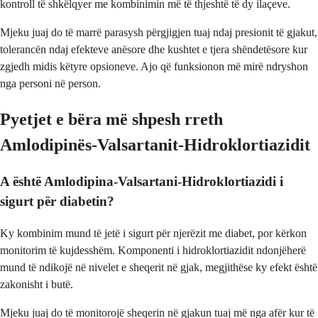
kontroll të shkëlqyer me kombinimin më të thjeshtë të dy ilaçeve.
Mjeku juaj do të marrë parasysh përgjigjen tuaj ndaj presionit të gjakut,
tolerancën ndaj efekteve anësore dhe kushtet e tjera shëndetësore kur
zgjedh midis këtyre opsioneve. Ajo që funksionon më mirë ndryshon
nga personi në person.
Pyetjet e bëra më shpesh rreth
Amlodipinës-Valsartanit-Hidroklortiazidit
A është Amlodipina-Valsartani-Hidroklortiazidi i
sigurt për diabetin?
Ky kombinim mund të jetë i sigurt për njerëzit me diabet, por kërkon
monitorim të kujdesshëm. Komponenti i hidroklortiazidit ndonjëherë
mund të ndikojë në nivelet e sheqerit në gjak, megjithëse ky efekt është
zakonisht i butë.
Mjeku juaj do të monitorojë sheqerin në gjakun tuaj më nga afër kur të