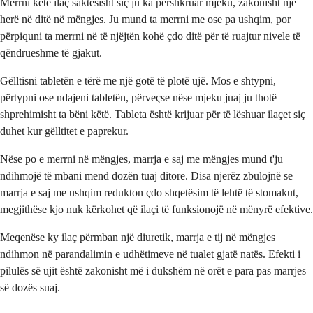
Merrni këtë ilaç saktësisht siç ju ka përshkruar mjeku, zakonisht një
herë në ditë në mëngjes. Ju mund ta merrni me ose pa ushqim, por
përpiquni ta merrni në të njëjtën kohë çdo ditë për të ruajtur nivele të
qëndrueshme të gjakut.
Gëlltisni tabletën e tërë me një gotë të plotë ujë. Mos e shtypni,
përtypni ose ndajeni tabletën, përveçse nëse mjeku juaj ju thotë
shprehimisht ta bëni këtë. Tableta është krijuar për të lëshuar ilaçet siç
duhet kur gëlltitet e paprekur.
Nëse po e merrni në mëngjes, marrja e saj me mëngjes mund t'ju
ndihmojë të mbani mend dozën tuaj ditore. Disa njerëz zbulojnë se
marrja e saj me ushqim redukton çdo shqetësim të lehtë të stomakut,
megjithëse kjo nuk kërkohet që ilaçi të funksionojë në mënyrë efektive.
Meqenëse ky ilaç përmban një diuretik, marrja e tij në mëngjes
ndihmon në parandalimin e udhëtimeve në tualet gjatë natës. Efekti i
pilulës së ujit është zakonisht më i dukshëm në orët e para pas marrjes
së dozës suaj.