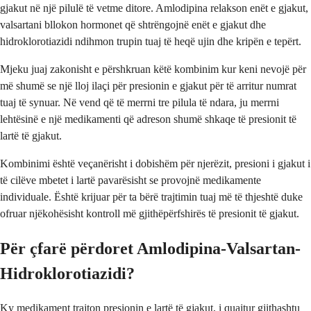
gjakut në një pilulë të vetme ditore. Amlodipina relakson enët e gjakut,
valsartani bllokon hormonet që shtrëngojnë enët e gjakut dhe
hidroklorotiazidi ndihmon trupin tuaj të heqë ujin dhe kripën e tepërt.
Mjeku juaj zakonisht e përshkruan këtë kombinim kur keni nevojë për
më shumë se një lloj ilaçi për presionin e gjakut për të arritur numrat
tuaj të synuar. Në vend që të merrni tre pilula të ndara, ju merrni
lehtësinë e një medikamenti që adreson shumë shkaqe të presionit të
lartë të gjakut.
Kombinimi është veçanërisht i dobishëm për njerëzit, presioni i gjakut i
të cilëve mbetet i lartë pavarësisht se provojnë medikamente
individuale. Është krijuar për ta bërë trajtimin tuaj më të thjeshtë duke
ofruar njëkohësisht kontroll më gjithëpërfshirës të presionit të gjakut.
Për çfarë përdoret Amlodipina-Valsartan-
Hidroklorotiazidi?
Ky medikament trajton presionin e lartë të gjakut, i quajtur gjithashtu