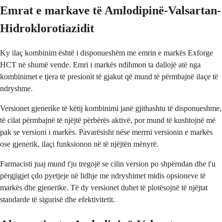
Emrat e markave të Amlodipinë-Valsartan-
Hidroklorotiazidit
Ky ilaç kombinim është i disponueshëm me emrin e markës Exforge
HCT në shumë vende. Emri i markës ndihmon ta dallojë atë nga
kombinimet e tjera të presionit të gjakut që mund të përmbajnë ilaçe të
ndryshme.
Versionet gjenerike të këtij kombinimi janë gjithashtu të disponueshme,
të cilat përmbajnë të njëjtë përbërës aktivë, por mund të kushtojnë më
pak se versioni i markës. Pavarësisht nëse merrni versionin e markës
ose gjenerik, ilaçi funksionon në të njëjtën mënyrë.
Farmacisti juaj mund t'ju tregojë se cilin version po shpërndan dhe t'u
përgjigjet çdo pyetjeje në lidhje me ndryshimet midis opsioneve të
markës dhe gjenerike. Të dy versionet duhet të plotësojnë të njëjtat
standarde të sigurisë dhe efektivitetit.