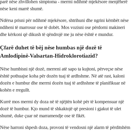
parë nëse zhvillohen simptoma - merrni ndihmë mjekësore menjëherë
nëse keni marrë shumë.
Ndërsa prisni për ndihmë mjekësore, shtrihuni dhe ngrini këmbët nëse
ndiheni të marrosur ose të dobët. Mos vozisni ose përdorni makineri
dhe kërkoni që dikush të qëndrojë me ju nëse është e mundur.
Çfarë duhet të bëj nëse humbas një dozë të
Amlodipinë-Valsartan-Hidroklorotiazid?
Nëse humbisni një dozë, merreni atë sapo ta kujtoni, përveçse nëse
është pothuajse koha për dozën tuaj të ardhshme. Në atë rast, kaloni
dozën e humbur dhe merrni dozën tuaj të ardhshme të planifikuar në
kohën e rregullt.
Kurrë mos merrni dy doza në të njëjtën kohë për të kompensuar një
dozë të humbur. Kjo mund të shkaktojë që presioni i gjakut të ulet
shumë, duke çuar në marramendje ose të fikët.
Nëse harroni shpesh doza, provoni të vendosni një alarm të përditshëm