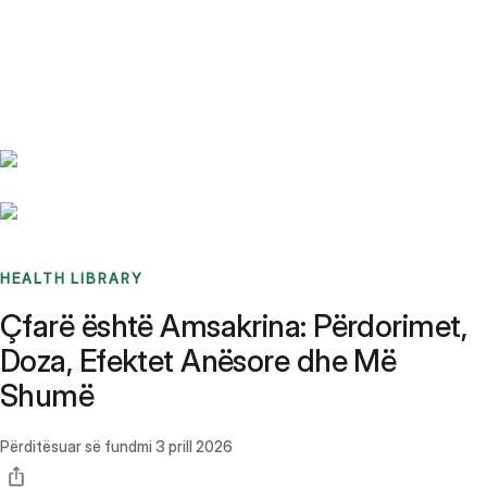
Benchmarks
Stories
FAQ
Sign up / Log in
HEALTH LIBRARY
Çfarë është Amsakrina: Përdorimet,
Doza, Efektet Anësore dhe Më
Shumë
Përditësuar së fundmi
3 prill 2026