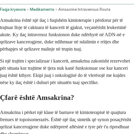
Faqja kryesore
Medikamente
Amsacrine Intravenous Route
Amsakrina është një ilaç i fuqishëm kimioterapie i përdorur për të
trajtuar lloje të caktuara të kancerit të gjakut, veçanërisht leukeminë
akute. Ky ilaç intravenoz funksionon duke ndërhyrë në ADN-në e
qelizave kancerogjene, duke ndihmuar në ndalimin e rritjes dhe
përhapjes së qelizave malinje në trupin tuaj.
Si një trajtim i specializuar i kancerit, amsakrina zakonisht rezervohet
për situata kur trajtime të tjera nuk kanë funksionuar ose kur kanceri
juaj është kthyer. Ekipi juaj i onkologjisë do të vlerësojë me kujdes
nëse ky ilaç është i duhuri për situatën tuaj specifike.
Çfarë është Amsakrina?
Amsakrina i përket një klase të barnave të kimioterapisë të quajtura
frenues të topoisomerazës. Është një ilaç sintetik që synon posaçërisht
qelizat kancerogjene duke ndërprerë aftësinë e tyre për t'u riprodhuar
dhe shumëzuar.