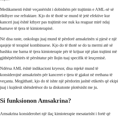
Medikamenti është veçanërisht i dobishëm për trajtimin e AML-së së
rikthyer ose refraktare. Kjo do të thotë se mund të jetë efektive kur
kanceri juaj është kthyer pas trajtimit ose nuk ka reaguar mirë ndaj
barnave të tjera të kimioterapisë.
Në disa raste, onkologu juaj mund të përdorë amsakrinën si pjesë e një
qasjeje të terapisë kombinuese. Kjo do të thotë se do ta merrni atë së
bashku me barna të tjera kimioterapie për të krijuar një plan trajtimi më
gjithëpërfshirës të përshtatur për llojin tuaj specifik të leuçemisë.
Ndërsa AML është indikacioni kryesor, disa mjekë mund të
konsiderojnë amsakrinën për kanceret e tjera të gjakut në rrethana të
veçanta. Megjithatë, kjo do të ishte një përdorim jashtë etiketës që ekipi
juaj i kujdesit shëndetësor do ta diskutonte plotësisht me ju.
Si funksionon Amsakrina?
Amsakrina konsiderohet një ilaç kimioterapie mesatarisht i fortë që