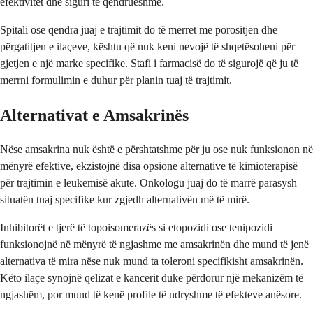
efektivitet dhe siguri të qëndrueshme.
Spitali ose qendra juaj e trajtimit do të merret me porositjen dhe
përgatitjen e ilaçeve, kështu që nuk keni nevojë të shqetësoheni për
gjetjen e një marke specifike. Stafi i farmacisë do të sigurojë që ju të
merrni formulimin e duhur për planin tuaj të trajtimit.
Alternativat e Amsakrinës
Nëse amsakrina nuk është e përshtatshme për ju ose nuk funksionon në
mënyrë efektive, ekzistojnë disa opsione alternative të kimioterapisë
për trajtimin e leukemisë akute. Onkologu juaj do të marrë parasysh
situatën tuaj specifike kur zgjedh alternativën më të mirë.
Inhibitorët e tjerë të topoisomerazës si etopozidi ose tenipozidi
funksionojnë në mënyrë të ngjashme me amsakrinën dhe mund të jenë
alternativa të mira nëse nuk mund ta toleroni specifikisht amsakrinën.
Këto ilaçe synojnë qelizat e kancerit duke përdorur një mekanizëm të
ngjashëm, por mund të kenë profile të ndryshme të efekteve anësore.