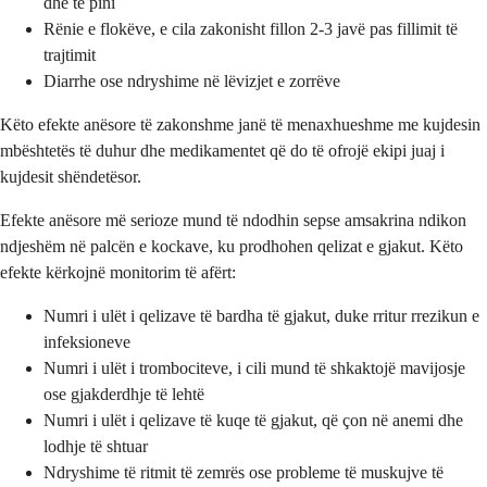
dhe të pini
Rënie e flokëve, e cila zakonisht fillon 2-3 javë pas fillimit të
trajtimit
Diarrhe ose ndryshime në lëvizjet e zorrëve
Këto efekte anësore të zakonshme janë të menaxhueshme me kujdesin
mbështetës të duhur dhe medikamentet që do të ofrojë ekipi juaj i
kujdesit shëndetësor.
Efekte anësore më serioze mund të ndodhin sepse amsakrina ndikon
ndjeshëm në palcën e kockave, ku prodhohen qelizat e gjakut. Këto
efekte kërkojnë monitorim të afërt:
Numri i ulët i qelizave të bardha të gjakut, duke rritur rrezikun e
infeksioneve
Numri i ulët i trombociteve, i cili mund të shkaktojë mavijosje
ose gjakderdhje të lehtë
Numri i ulët i qelizave të kuqe të gjakut, që çon në anemi dhe
lodhje të shtuar
Ndryshime të ritmit të zemrës ose probleme të muskujve të