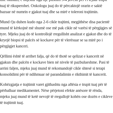
tuaj të rikuperohet. Onkologu juaj do të përcaktojë orarin e saktë
bazuar në numrin e gjakut tuaj dhe sa mirë e toleroni trajtimin.
Mund t'ju duhen kudo nga 2-6 cikle trajtimi, megjithëse disa pacientë
mund të kërkojnë më shumë ose më pak cikle në varësi të përgjigjes së
tyre. Mjeku juaj do të kontrollojë rregullisht analizat e gjakut dhe do të
kryejë biopsi të palcës së kockave për të vlerësuar se sa mirë po i
përgjigjet kanceri.
Qëllimi është të arrihet falja, që do të thotë se qelizat e kancerit në
gjakun dhe palcën e kockave bien në nivele të pazbulueshme. Pasi të
arrini faljen, mjeku juaj mund të rekomandojë cikle shtesë si terapi
konsolidimi për të ndihmuar në parandalimin e rikthimit të kancerit.
Kohëzgjatja e trajtimit varet gjithashtu nga aftësia e trupit tuaj për të
përballuar medikamentet. Nëse përjetoni efekte anësore të rënda,
mjeku juaj mund të ketë nevojë të rregullojë kohën ose dozën e cikleve
të trajtimit tuaj.