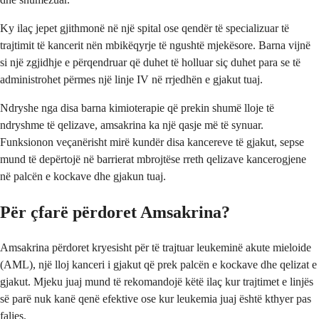
Ky ilaç jepet gjithmonë në një spital ose qendër të specializuar të
trajtimit të kancerit nën mbikëqyrje të ngushtë mjekësore. Barna vijnë
si një zgjidhje e përqendruar që duhet të holluar siç duhet para se të
administrohet përmes një linje IV në rrjedhën e gjakut tuaj.
Ndryshe nga disa barna kimioterapie që prekin shumë lloje të
ndryshme të qelizave, amsakrina ka një qasje më të synuar.
Funksionon veçanërisht mirë kundër disa kancereve të gjakut, sepse
mund të depërtojë në barrierat mbrojtëse rreth qelizave kancerogjene
në palcën e kockave dhe gjakun tuaj.
Për çfarë përdoret Amsakrina?
Amsakrina përdoret kryesisht për të trajtuar leukeminë akute mieloide
(AML), një lloj kanceri i gjakut që prek palcën e kockave dhe qelizat e
gjakut. Mjeku juaj mund të rekomandojë këtë ilaç kur trajtimet e linjës
së parë nuk kanë qenë efektive ose kur leukemia juaj është kthyer pas
faljes.