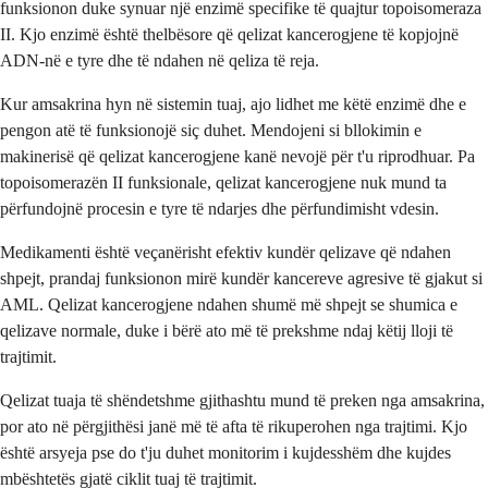
funksionon duke synuar një enzimë specifike të quajtur topoisomeraza
II. Kjo enzimë është thelbësore që qelizat kancerogjene të kopjojnë
ADN-në e tyre dhe të ndahen në qeliza të reja.
Kur amsakrina hyn në sistemin tuaj, ajo lidhet me këtë enzimë dhe e
pengon atë të funksionojë siç duhet. Mendojeni si bllokimin e
makinerisë që qelizat kancerogjene kanë nevojë për t'u riprodhuar. Pa
topoisomerazën II funksionale, qelizat kancerogjene nuk mund ta
përfundojnë procesin e tyre të ndarjes dhe përfundimisht vdesin.
Medikamenti është veçanërisht efektiv kundër qelizave që ndahen
shpejt, prandaj funksionon mirë kundër kancereve agresive të gjakut si
AML. Qelizat kancerogjene ndahen shumë më shpejt se shumica e
qelizave normale, duke i bërë ato më të prekshme ndaj këtij lloji të
trajtimit.
Qelizat tuaja të shëndetshme gjithashtu mund të preken nga amsakrina,
por ato në përgjithësi janë më të afta të rikuperohen nga trajtimi. Kjo
është arsyeja pse do t'ju duhet monitorim i kujdesshëm dhe kujdes
mbështetës gjatë ciklit tuaj të trajtimit.