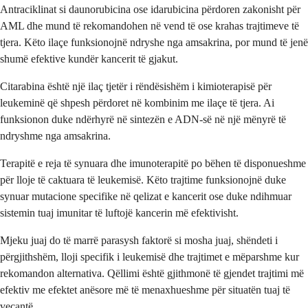
Antraciklinat si daunorubicina ose idarubicina përdoren zakonisht për
AML dhe mund të rekomandohen në vend të ose krahas trajtimeve të
tjera. Këto ilaçe funksionojnë ndryshe nga amsakrina, por mund të jenë
shumë efektive kundër kancerit të gjakut.
Citarabina është një ilaç tjetër i rëndësishëm i kimioterapisë për
leukeminë që shpesh përdoret në kombinim me ilaçe të tjera. Ai
funksionon duke ndërhyrë në sintezën e ADN-së në një mënyrë të
ndryshme nga amsakrina.
Terapitë e reja të synuara dhe imunoterapitë po bëhen të disponueshme
për lloje të caktuara të leukemisë. Këto trajtime funksionojnë duke
synuar mutacione specifike në qelizat e kancerit ose duke ndihmuar
sistemin tuaj imunitar të luftojë kancerin më efektivisht.
Mjeku juaj do të marrë parasysh faktorë si mosha juaj, shëndeti i
përgjithshëm, lloji specifik i leukemisë dhe trajtimet e mëparshme kur
rekomandon alternativa. Qëllimi është gjithmonë të gjendet trajtimi më
efektiv me efektet anësore më të menaxhueshme për situatën tuaj të
veçantë.