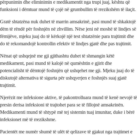
përpunimin dhe eliminimin e medikamentit nga trupi juaj, kështu që
funksioni i dëmtuar mund të çojë në grumbullim të rrezikshëm të ilaçit.
Gratë shtatzëna nuk duhet të marrin amsakrinë, pasi mund të shkaktojë
dëm të rëndë për foshnjën në zhvillim. Nëse jeni në moshë të lindjes së
fëmijëve, mjeku juaj do të kërkojë një test shtatzënie para trajtimit dhe
do të rekomandojë kontrollin efektiv të lindjes gjatë dhe pas trajtimit.
Nënat që ushqejnë me gji gjithashtu duhet të shmangin këtë
medikament, pasi mund të kalojë në qumështin e gjirit dhe
potencialisht të dëmtojë foshnjën që ushqehet me gji. Mjeku juaj do të
diskutojë alternativa të sigurta për ushqyerjen e foshnjës suaj gjatë
trajtimit.
Njerëzit me infeksione aktive, të pakontrolluara mund të kenë nevojë të
presin derisa infeksioni të trajtohet para se të fillojnë amsakrinën.
Medikamenti mund të shtypë më tej sistemin tuaj imunitar, duke i bërë
infeksionet më të rrezikshme.
Pacientët me numër shumë të ulët të qelizave të gjakut nga trajtimet e