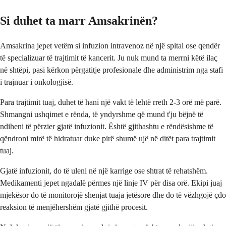
Si duhet ta marr Amsakrinën?
Amsakrina jepet vetëm si infuzion intravenoz në një spital ose qendër
të specializuar të trajtimit të kancerit. Ju nuk mund ta merrni këtë ilaç
në shtëpi, pasi kërkon përgatitje profesionale dhe administrim nga stafi
i trajnuar i onkologjisë.
Para trajtimit tuaj, duhet të hani një vakt të lehtë rreth 2-3 orë më parë.
Shmangni ushqimet e rënda, të yndyrshme që mund t'ju bëjnë të
ndiheni të përzier gjatë infuzionit. Është gjithashtu e rëndësishme të
qëndroni mirë të hidratuar duke pirë shumë ujë në ditët para trajtimit
tuaj.
Gjatë infuzionit, do të uleni në një karrige ose shtrat të rehatshëm.
Medikamenti jepet ngadalë përmes një linje IV për disa orë. Ekipi juaj
mjekësor do të monitorojë shenjat tuaja jetësore dhe do të vëzhgojë çdo
reaksion të menjëhershëm gjatë gjithë procesit.