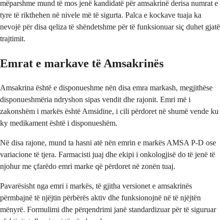
mëparshme mund të mos jenë kandidatë për amsakrinë derisa numrat e
tyre të rikthehen në nivele më të sigurta. Palca e kockave tuaja ka
nevojë për disa qeliza të shëndetshme për të funksionuar siç duhet gjatë
trajtimit.
Emrat e markave të Amsakrinës
Amsakrina është e disponueshme nën disa emra markash, megjithëse
disponueshmëria ndryshon sipas vendit dhe rajonit. Emri më i
zakonshëm i markës është Amsidine, i cili përdoret në shumë vende ku
ky medikament është i disponueshëm.
Në disa rajone, mund ta hasni atë nën emrin e markës AMSA P-D ose
variacione të tjera. Farmacisti juaj dhe ekipi i onkologjisë do të jenë të
njohur me çfarëdo emri marke që përdoret në zonën tuaj.
Pavarësisht nga emri i markës, të gjitha versionet e amsakrinës
përmbajnë të njëjtin përbërës aktiv dhe funksionojnë në të njëjtën
mënyrë. Formulimi dhe përqendrimi janë standardizuar për të siguruar