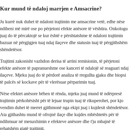
Kur mund të ndaloj marrjen e Amsacrine?
Ju kurrë nuk duhet të ndaloni trajtimin me amsacrine vetë, edhe nëse
ndiheni më mirë ose po përjetoni efekte anësore të vështira. Onkologu
juaj do të përcaktojë se kur është e përshtatshme të ndaloni trajtimin
bazuar në përgjigjen tuaj ndaj ilaçeve dhe statusin tuaj të përgjithshëm
shëndetësor.
Trajtimi zakonisht vazhdon derisa të arrini remisionin, të përjetoni
efekte anësore të papranueshme ose kanceri të ndalojë së reaguari ndaj
ilaçeve. Mjeku juaj do të përdorë analiza të rregullta gjaku dhe biopsi
të palcës së kockave për të vlerësuar përparimin tuaj.
Nëse efektet anësore bëhen të rënda, mjeku juaj mund të ndërpresë
trajtimin përkohësisht për të lejuar trupin tuaj të rikuperohet, por kjo
vendim duhet të merret gjithmonë nga ekipi juaj i kujdesit shëndetësor.
Ata gjithashtu mund të ofrojnë ilaçe dhe kujdes mbështetës për të
ndihmuar në menaxhimin e efekteve anësore dhe t'ju mbajnë të
rehatshëm gjatë trajtimit.