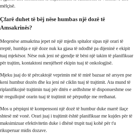
mëlçisë.
Çfarë duhet të bëj nëse humbas një dozë të
Amsakrinës?
Meqenëse amsakrina jepet në një mjedis spitalor sipas një orari të
rreptë, humbja e një doze nuk ka gjasa të ndodhë pa dijeninë e ekipit
tuaj mjekësor. Nëse nuk jeni në gjendje të bëni një takim të planifikuar
për trajtim, kontaktoni menjëherë ekipin tuaj të onkologjisë.
Mjeku juaj do të përcaktojë veprimin më të mirë bazuar në arsyen pse
keni humbur dozën dhe ku jeni në ciklin tuaj të trajtimit. Ata mund të
riplanifikojnë trajtimin tuaj për ditën e ardhshme të disponueshme ose
të rregullojnë orarin tuaj të trajtimit në përputhje me rrethanat.
Mos u përpiqni të kompensoni një dozë të humbur duke marrë ilaçe
shtesë më vonë. Orari juaj i trajtimit është planifikuar me kujdes për të
maksimizuar efektivitetin duke i dhënë trupit tuaj kohë për t'u
rikuperuar midis dozave.