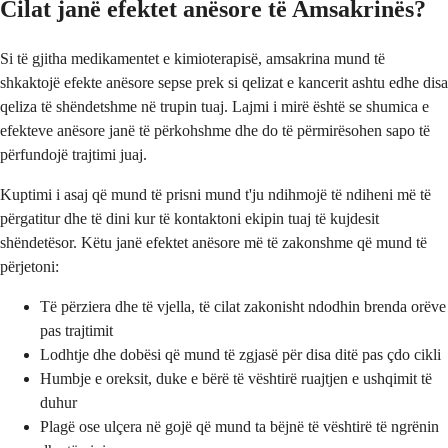
Cilat janë efektet anësore të Amsakrinës?
Si të gjitha medikamentet e kimioterapisë, amsakrina mund të
shkaktojë efekte anësore sepse prek si qelizat e kancerit ashtu edhe disa
qeliza të shëndetshme në trupin tuaj. Lajmi i mirë është se shumica e
efekteve anësore janë të përkohshme dhe do të përmirësohen sapo të
përfundojë trajtimi juaj.
Kuptimi i asaj që mund të prisni mund t'ju ndihmojë të ndiheni më të
përgatitur dhe të dini kur të kontaktoni ekipin tuaj të kujdesit
shëndetësor. Këtu janë efektet anësore më të zakonshme që mund të
përjetoni:
Të përziera dhe të vjella, të cilat zakonisht ndodhin brenda orëve
pas trajtimit
Lodhtje dhe dobësi që mund të zgjasë për disa ditë pas çdo cikli
Humbje e oreksit, duke e bërë të vështirë ruajtjen e ushqimit të
duhur
Plagë ose ulçera në gojë që mund ta bëjnë të vështirë të ngrënin