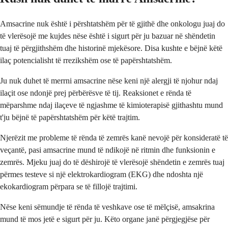
Amsacrine nuk është i përshtatshëm për të gjithë dhe onkologu juaj do
të vlerësojë me kujdes nëse është i sigurt për ju bazuar në shëndetin
tuaj të përgjithshëm dhe historinë mjekësore. Disa kushte e bëjnë këtë
ilaç potencialisht të rrezikshëm ose të papërshtatshëm.
Ju nuk duhet të merrni amsacrine nëse keni një alergji të njohur ndaj
ilaçit ose ndonjë prej përbërësve të tij. Reaksionet e rënda të
mëparshme ndaj ilaçeve të ngjashme të kimioterapisë gjithashtu mund
t'ju bëjnë të papërshtatshëm për këtë trajtim.
Njerëzit me probleme të rënda të zemrës kanë nevojë për konsideratë të
veçantë, pasi amsacrine mund të ndikojë në ritmin dhe funksionin e
zemrës. Mjeku juaj do të dëshirojë të vlerësojë shëndetin e zemrës tuaj
përmes testeve si një elektrokardiogram (EKG) dhe ndoshta një
ekokardiogram përpara se të fillojë trajtimi.
Nëse keni sëmundje të rënda të veshkave ose të mëlçisë, amsakrina
mund të mos jetë e sigurt për ju. Këto organe janë përgjegjëse për