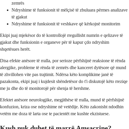
zemrës
Ndryshime të funksionit të mëlçisë të zbuluara përmes analizave
të gjakut
Ndryshime të funksionit të veshkave që kërkojnë monitorim
Ekipi juaj mjekësor do të kontrollojë rregullisht numrin e qelizave të
gjakut dhe funksionin e organeve për të kapur çdo ndryshim
shqetësues herët.
Disa efekte anësore të rralla, por serioze përfshijnë reaksione të rënda
alergjike, probleme të rënda të zemrës dhe kanceret dytësore që mund
të zhvillohen vite pas trajtimit. Ndërsa këto komplikime janë të
pazakonta, ekipi juaj i kujdesit shëndetësor do t'i diskutojë këto rreziqe
me ju dhe do të monitorojë për shenja të hershme.
Efektet anësore neurologjike, megjithëse të rralla, mund të përfshijnë
konfuzion, kriza ose ndryshime në vetëdije. Këto zakonisht ndodhin
vetëm me doza të larta ose te pacientët me kushte ekzistuese.
Kush nuk duhet të marrë Amsacrine?