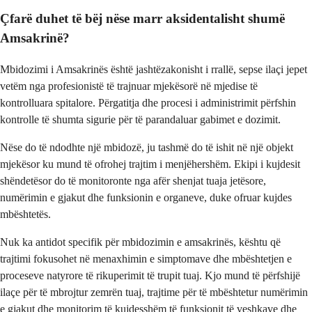
Çfarë duhet të bëj nëse marr aksidentalisht shumë
Amsakrinë?
Mbidozimi i Amsakrinës është jashtëzakonisht i rrallë, sepse ilaçi jepet
vetëm nga profesionistë të trajnuar mjekësorë në mjedise të
kontrolluara spitalore. Përgatitja dhe procesi i administrimit përfshin
kontrolle të shumta sigurie për të parandaluar gabimet e dozimit.
Nëse do të ndodhte një mbidozë, ju tashmë do të ishit në një objekt
mjekësor ku mund të ofrohej trajtim i menjëhershëm. Ekipi i kujdesit
shëndetësor do të monitoronte nga afër shenjat tuaja jetësore,
numërimin e gjakut dhe funksionin e organeve, duke ofruar kujdes
mbështetës.
Nuk ka antidot specifik për mbidozimin e amsakrinës, kështu që
trajtimi fokusohet në menaxhimin e simptomave dhe mbështetjen e
proceseve natyrore të rikuperimit të trupit tuaj. Kjo mund të përfshijë
ilaçe për të mbrojtur zemrën tuaj, trajtime për të mbështetur numërimin
e gjakut dhe monitorim të kujdesshëm të funksionit të veshkave dhe