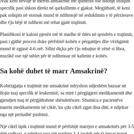
Nuk keni nevojë të merrni amsakrinë me qumësht ose ndonjë ushqim
specifik pasi shkon direkt në qarkullimin e gjakut. Megjithatë, të keni
pak ushqim në stomak mund të ndihmojë në reduktimin e të përzierave
dhe t'ju bëjë të ndiheni më rehat gjatë trajtimit.
Planifikoni të kaloni pjesën më të madhe të ditës në qendrën e trajtimit,
pasi i gjithë procesi duke përfshirë kohën e përgatitjes dhe vëzhgimit
mund të zgjasë 4-6 orë. Sillni diçka për t'ju mbajtur të zënë si libra,
muzikë ose një tablet për të ndihmuar në kalimin e kohës.
Sa kohë duhet të marr Amsakrinë?
Kohëzgjatja e trajtimit me amsakrinë ndryshon ndjeshëm bazuar në
llojin tuaj specifik të leukemisë, sa mirë i përgjigjeni medikamentit dhe
gjendjen tuaj të përgjithshme shëndetësore. Shumica e pacientëve
marrin medikamentin në cikle, ku çdo cikël zgjat disa ditë, e ndjekur
nga një periudhë pushimi.
Një cikël tipik i trajtimit mund të përfshijë marrjen e amsakrinës për 3-5
ditë radhazi, e ndjekur nga një pushim 3-4 javësh për t'i lejuar trupit