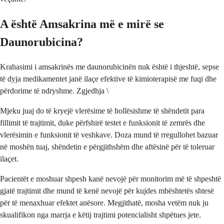
A është Amsakrina më e mirë se
Daunorubicina?
Krahasimi i amsakrinës me daunorubicinën nuk është i thjeshtë, sepse
të dyja medikamentet janë ilaçe efektive të kimioterapisë me fuqi dhe
përdorime të ndryshme. Zgjedhja \
Mjeku juaj do të kryejë vlerësime të hollësishme të shëndetit para
fillimit të trajtimit, duke përfshirë testet e funksionit të zemrës dhe
vlerësimin e funksionit të veshkave. Doza mund të rregullohet bazuar
në moshën tuaj, shëndetin e përgjithshëm dhe aftësinë për të toleruar
ilaçet.
Pacientët e moshuar shpesh kanë nevojë për monitorim më të shpeshtë
gjatë trajtimit dhe mund të kenë nevojë për kujdes mbështetës shtesë
për të menaxhuar efektet anësore. Megjithatë, mosha vetëm nuk ju
skualifikon nga marrja e këtij trajtimi potencialisht shpëtues jete.