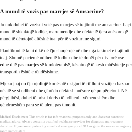
A mund të vozis pas marrjes së Amsacrine?
Ju nuk duhet të vozisni vetë pas marrjes së trajtimit me amsacrine. Ilaçi
mund të shkaktojë lodhje, marramendje dhe efekte të tjera anësore që
mund të dëmtojnë aftësinë tuaj për të vozitur me siguri.
Planifikoni të keni dikë që t'ju shoqërojë në dhe nga takimet e trajtimit
tuaj. Shumë pacientë ndihen të lodhur dhe të dobët për disa orë ose
edhe ditë pas marrjes së kimioterapisë, kështu që të kesh mbështetje për
transportin është e rëndësishme.
Mjeku juaj do t'ju njoftojë kur është e sigurt të rifilloni vozitjen bazuar
në atë se si ndiheni dhe çfarëdo efektesh anësore që po përjetoni. Në
përgjithësi, duhet të prisni derisa të ndiheni i vëmendshëm dhe i
qëndrueshëm para se të uleni pas timonit.
Medical Disclaimer:
This article is for informational purposes only and does not constitute
medical advice. Always consult a qualified healthcare provider for diagnosis and treatment
decisions. If you are experiencing a medical emergency, call 911 or go to the nearest emergency
room immediately.