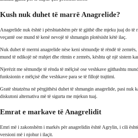
Kush nuk duhet të marrë Anagrelide?
Anagrelide nuk është i përshtatshëm për të gjithë dhe mjeku juaj do të r
veçantë ose mund të kenë nevojë të shmangin plotësisht këtë ilaç.
Nuk duhet të merrni anagrelide nëse keni sëmundje të rëndë të zemrës, d
mund të ndikojë në rrahjet dhe ritmin e zemrës, kështu që një sistem k
Njerëzit me sëmundje të rënda të mëlçisë ose veshkave gjithashtu mund 
funksionin e mëlçisë dhe veshkave para se të fillojë trajtimi.
Gratë shtatzëna në përgjithësi duhet të shmangin anagrelide, pasi nuk ka
diskutoni alternativa më të sigurta me mjekun tuaj.
Emrat e markave të Anagrelidit
Emri më i zakonshëm i markës për anagrelidin është Agrylin, i cili ësh
versioni më i njohur i ilaçit.