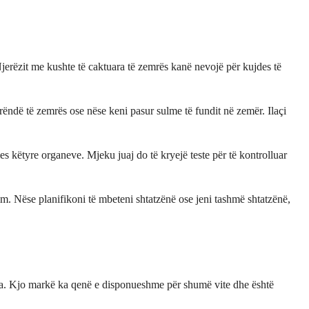
Njerëzit me kushte të caktuara të zemrës kanë nevojë për kujdes të
rëndë të zemrës ose nëse keni pasur sulme të fundit në zemër. Ilaçi
 këtyre organeve. Mjeku juaj do të kryejë teste për të kontrolluar
lim. Nëse planifikoni të mbeteni shtatzënë ose jeni tashmë shtatzënë,
uara. Kjo markë ka qenë e disponueshme për shumë vite dhe është