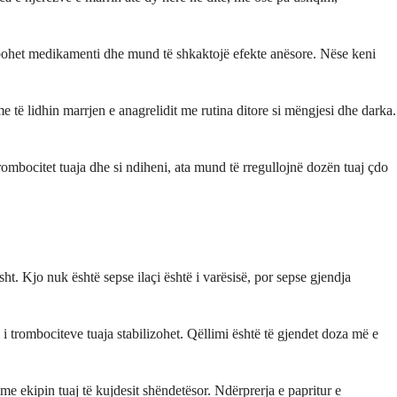
sorbohet medikamenti dhe mund të shkaktojë efekte anësore. Nëse keni
me të lidhin marrjen e anagrelidit me rutina ditore si mëngjesi dhe darka.
trombocitet tuaja dhe si ndiheni, ata mund të rregullojnë dozën tuaj çdo
t. Kjo nuk është sepse ilaçi është i varësisë, por sepse gjendja
i i trombociteve tuaja stabilizohet. Qëllimi është të gjendet doza më e
e ekipin tuaj të kujdesit shëndetësor. Ndërprerja e papritur e