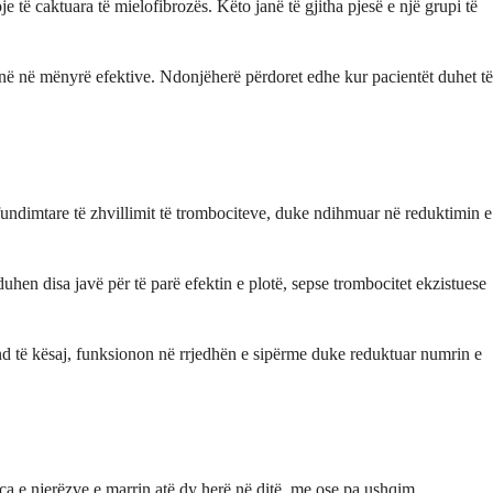
e të caktuara të mielofibrozës. Këto janë të gjitha pjesë e një grupi të
ojnë në mënyrë efektive. Ndonjëherë përdoret edhe kur pacientët duhet të
undimtare të zhvillimit të trombociteve, duke ndihmuar në reduktimin e
hen disa javë për të parë efektin e plotë, sepse trombocitet ekzistuese
end të kësaj, funksionon në rrjedhën e sipërme duke reduktuar numrin e
ica e njerëzve e marrin atë dy herë në ditë, me ose pa ushqim,