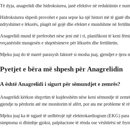
Të dyja, anagrelidi dhe hidroksiurea, janë efektive në reduktimin e num
Hidroksiurea shpesh provohet e para sepse ka një histori më të gjatë dh
ndryshimet e lëkurës, plagët në gojë dhe efektet e mundshme në fertilite
Anagrelidi mund të preferohet nëse jeni më i ri, planifikoni të keni fë
veçanërisht mungesën e shqetësimeve për lëkurën dhe fertilitetin.
Mjeku juaj do të marrë parasysh faktorë si mosha juaj, gjendjet e tjera 
Pyetjet e bëra më shpesh për Anagrelidin
A është Anagrelidi i sigurt për sëmundjet e zemrës?
Anagrelidi kërkon shqyrtim të kujdesshëm nëse keni sëmundje të zemrës
gjendje ta përdorin atë me monitorim të afërt, por ata me probleme të rë
Mjeku juaj ka të ngjarë të urdhërojë një elektrokardiogram (EKG) para se
simptoma si dhimbje gjoksi, palpitacione të rënda ose vështirësi në fry