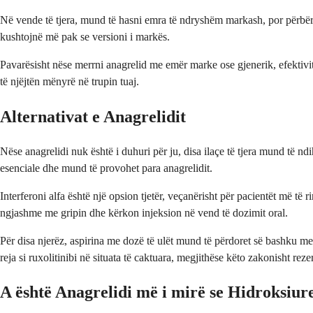
Në vende të tjera, mund të hasni emra të ndryshëm markash, por përbërësi
kushtojnë më pak se versioni i markës.
Pavarësisht nëse merrni anagrelid me emër marke ose gjenerik, efektivite
të njëjtën mënyrë në trupin tuaj.
Alternativat e Anagrelidit
Nëse anagrelidi nuk është i duhuri për ju, disa ilaçe të tjera mund të n
esenciale dhe mund të provohet para anagrelidit.
Interferoni alfa është një opsion tjetër, veçanërisht për pacientët më të 
ngjashme me gripin dhe kërkon injeksion në vend të dozimit oral.
Për disa njerëz, aspirina me dozë të ulët mund të përdoret së bashku m
reja si ruxolitinibi në situata të caktuara, megjithëse këto zakonisht r
A është Anagrelidi më i mirë se Hidroksiur