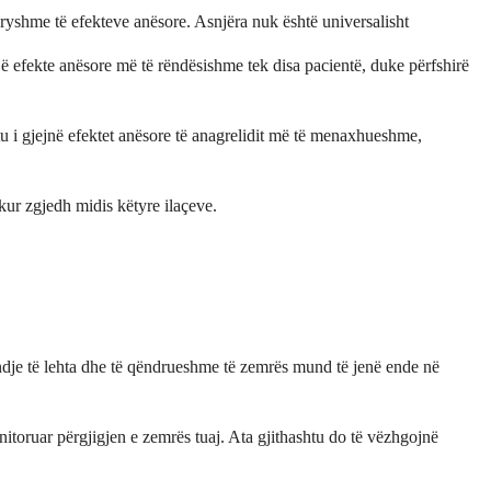
dryshme të efekteve anësore. Asnjëra nuk është universalisht
jë efekte anësore më të rëndësishme tek disa pacientë, duke përfshirë
tu i gjejnë efektet anësore të anagrelidit më të menaxhueshme,
 kur zgjedh midis këtyre ilaçeve.
ndje të lehta dhe të qëndrueshme të zemrës mund të jenë ende në
nitoruar përgjigjen e zemrës tuaj. Ata gjithashtu do të vëzhgojnë