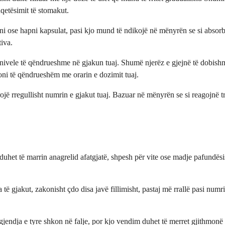
qetësimit të stomakut.
rtypni ose hapni kapsulat, pasi kjo mund të ndikojë në mënyrën se si ab
tiva.
tur nivele të qëndrueshme në gjakun tuaj. Shumë njerëz e gjejnë të dobish
oni të qëndrueshëm me orarin e dozimit tuaj.
orojë rregullisht numrin e gjakut tuaj. Bazuar në mënyrën se si reagojnë 
et të marrin anagrelid afatgjatë, shpesh për vite ose madje pafundësish
 të gjakut, zakonisht çdo disa javë fillimisht, pastaj më rrallë pasi numr
jendja e tyre shkon në falje, por kjo vendim duhet të merret gjithmonë m