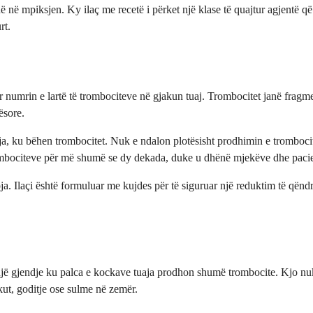
 në mpiksjen. Ky ilaç me recetë i përket një klase të quajtur agjentë që
rt.
ur numrin e lartë të trombociteve në gjakun tuaj. Trombocitet janë fragm
ësore.
aja, ku bëhen trombocitet. Nuk e ndalon plotësisht prodhimin e tromboci
trombociteve për më shumë se dy dekada, duke u dhënë mjekëve dhe paci
oja. Ilaçi është formuluar me kujdes për të siguruar një reduktim të qën
 një gjendje ku palca e kockave tuaja prodhon shumë trombocite. Kjo nuk
ut, goditje ose sulme në zemër.