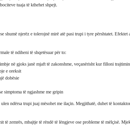
ociteve tuaja të kthehet shpejt.
ëse shumë njerëz e tolerojnë mirë atë pasi trupi i tyre përshtatet. Efekt
rmale të ndiheni të shqetësuar për to:
imbje në gjoks janë mjaft të zakonshme, veçanërisht kur filloni trajtimin
je e oreksit
jë dobësie
ose simptoma të ngjashme me gripin
en ndërsa trupi juaj mësohet me ilaçin. Megjithatë, duhet të kontaktoni
tmit të zemrës, mbajtje të rëndë të lëngjeve ose probleme të mëlçisë. Mje