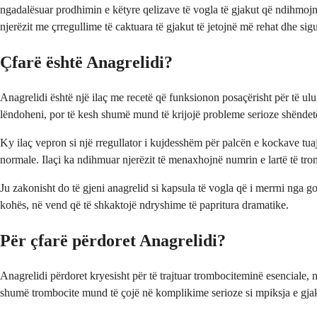
ngadalësuar prodhimin e këtyre qelizave të vogla të gjakut që ndihmojnë
njerëzit me çrregullime të caktuara të gjakut të jetojnë më rehat dhe sigu
Çfarë është Anagrelidi?
Anagrelidi është një ilaç me recetë që funksionon posaçërisht për të ul
lëndoheni, por të kesh shumë mund të krijojë probleme serioze shëndet
Ky ilaç vepron si një rregullator i kujdesshëm për palcën e kockave tu
normale. Ilaçi ka ndihmuar njerëzit të menaxhojnë numrin e lartë të 
Ju zakonisht do të gjeni anagrelid si kapsula të vogla që i merrni nga g
kohës, në vend që të shkaktojë ndryshime të papritura dramatike.
Për çfarë përdoret Anagrelidi?
Anagrelidi përdoret kryesisht për të trajtuar trombociteminë esenciale,
shumë trombocite mund të çojë në komplikime serioze si mpiksja e gjak