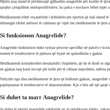
Mjeku juaj mund të përshkruajë gjithashtu anagrelide për kushte të tjera 
quajtur çrregullime mieloproliferative, ku palca e kockave bëhet tepër a
Medikamenti është veçanërisht i dobishëm për njerëzit që nuk mund të to
shmangin efekte anësore të caktuara që vijnë me medikamente të tjera q
Si funksionon Anagrelide?
Anagrelide funksionon duke synuar procese specifike në palcën e kocka
numrit të trombociteve të pjekura që hyjnë në qarkullimin e gjakut.
Medikamenti konsiderohet mesatarisht i fuqishëm, që do të thotë se sigu
në gjakun tuaj kanë nevojë për kohë për të cikluar natyrshëm, ndërsa p
Ndryshe nga disa medikamente të tjera që hollonin gjakun, anagrelide n
papërpunuar të trombociteve të disponueshme. Kjo e bën atë një qasje m
Si duhet ta marr Anagrelide?
Ju duhet të merrni anagrelide saktësisht siç ju përshkruan mjeku, zakoni