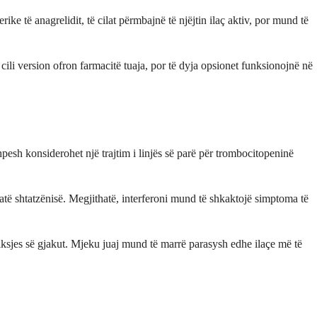
ke të anagrelidit, të cilat përmbajnë të njëjtin ilaç aktiv, por mund të
 cili version ofron farmacitë tuaja, por të dyja opsionet funksionojnë në
hpesh konsiderohet një trajtim i linjës së parë për trombocitopeninë
 gjatë shtatzënisë. Megjithatë, interferoni mund të shkaktojë simptoma të
iksjes së gjakut. Mjeku juaj mund të marrë parasysh edhe ilaçe më të