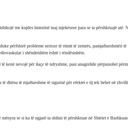
ishikojë me kujdes historinë tuaj mjekësore para se ta përshkruajë atë. 
uke përfshirë probleme serioze të ritmit të zemrës, pamjaftueshmëri të 
ardiovaskular i shëndetshëm është i rëndësishëm.
të kenë nevojë për ilaçe të ndryshme, pasi anagrelide përpunohet përmes
 të dhëna të mjaftueshme të sigurisë për efektet e tij tek bebet në zhvil
të mënyra se si ka të ngjarë ta shihni të përshkruar në Shtetet e Bashk