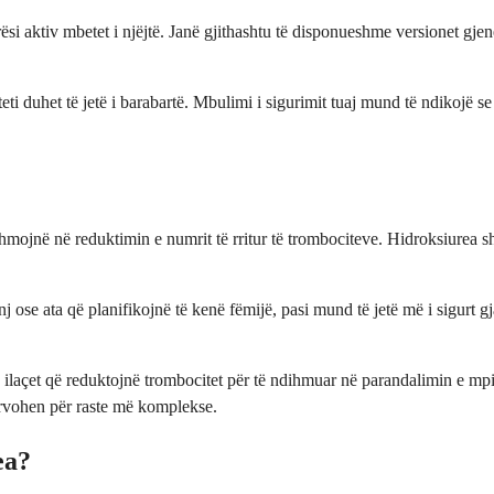
 aktiv mbetet i njëjtë. Janë gjithashtu të disponueshme versionet gjeneri
ti duhet të jetë i barabartë. Mbulimi i sigurimit tuaj mund të ndikojë se
dihmojnë në reduktimin e numrit të rritur të trombociteve. Hidroksiurea s
rinj ose ata që planifikojnë të kenë fëmijë, pasi mund të jetë më i sigurt
e ilaçet që reduktojnë trombocitet për të ndihmuar në parandalimin e mp
ezervohen për raste më komplekse.
ea?