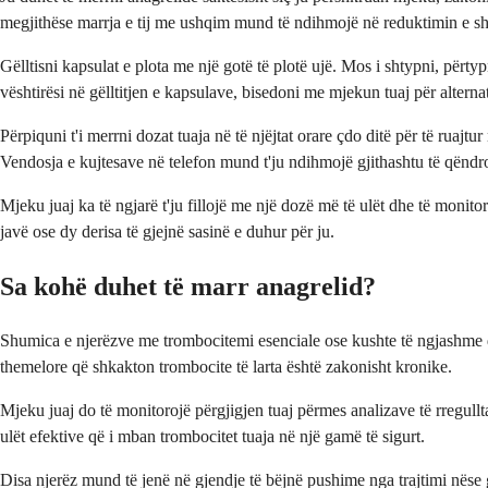
megjithëse marrja e tij me ushqim mund të ndihmojë në reduktimin e sh
Gëlltisni kapsulat e plota me një gotë të plotë ujë. Mos i shtypni, pë
vështirësi në gëlltitjen e kapsulave, bisedoni me mjekun tuaj për alterna
Përpiquni t'i merrni dozat tuaja në të njëjtat orare çdo ditë për të ruaj
Vendosja e kujtesave në telefon mund t'ju ndihmojë gjithashtu të qëndr
Mjeku juaj ka të ngjarë t'ju fillojë me një dozë më të ulët dhe të monit
javë ose dy derisa të gjejnë sasinë e duhur për ju.
Sa kohë duhet të marr anagrelid?
Shumica e njerëzve me trombocitemi esenciale ose kushte të ngjashme duh
themelore që shkakton trombocite të larta është zakonisht kronike.
Mjeku juaj do të monitorojë përgjigjen tuaj përmes analizave të rregullta
ulët efektive që i mban trombocitet tuaja në një gamë të sigurt.
Disa njerëz mund të jenë në gjendje të bëjnë pushime nga trajtimi nëse g