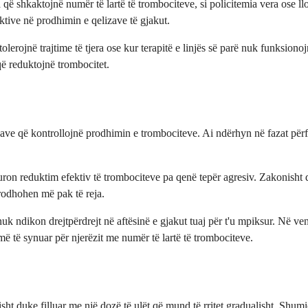
që shkaktojnë numër të lartë të trombociteve, si policitemia vera ose lloj
ktive në prodhimin e qelizave të gjakut.
lerojnë trajtime të tjera ose kur terapitë e linjës së parë nuk funksion
ë reduktojnë trombocitet.
ve që kontrollojnë prodhimin e trombociteve. Ai ndërhyn në fazat përf
ron reduktim efektiv të trombociteve pa qenë tepër agresiv. Zakonisht du
rodhohen më pak të reja.
uk ndikon drejtpërdrejt në aftësinë e gjakut tuaj për t'u mpiksur. Në v
ë të synuar për njerëzit me numër të lartë të trombociteve.
sht duke filluar me një dozë të ulët që mund të rritet gradualisht. Shum