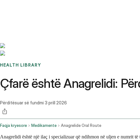
Benchmarks
Stories
FAQ
Sign up / Log in
HEALTH LIBRARY
Çfarë është Anagrelidi: P
Përditësuar së fundmi
3 prill 2026
Faqja kryesore
Medikamente
Anagrelide Oral Route
Anagrelidi është një ilaç i specializuar që ndihmon në uljen e numrit të