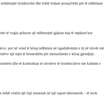
 reduktojnë trombocitet dhe është krijuar posaçërisht për të ndihmuar
ente të vogla qelizore që ndihmojnë gjakun tuaj të mpikset kur
teve, por në vend të kësaj ndihmon në ngadalësimin e tij në nivele më
entëve një mjet të besueshëm për menaxhimin e kësaj gjendjeje.
drueshëm dhe të kontrolluar të niveleve të trombociteve me kalimin e
 është vetëm një lojë numrash në një raport laboratorik – të kesh