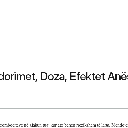
ërdorimet, Doza, Efektet A
 trombociteve në gjakun tuaj kur ato bëhen rrezikshëm të larta. Mendojen