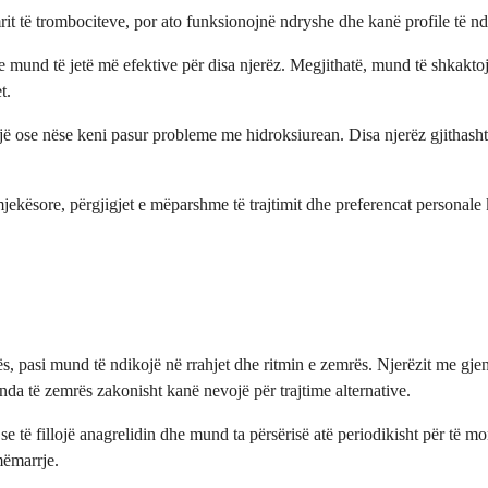
rit të trombociteve, por ato funksionojnë ndryshe dhe kanë profile të n
e mund të jetë më efektive për disa njerëz. Megjithatë, mund të shkakto
t.
mijë ose nëse keni pasur probleme me hidroksiurean. Disa njerëz gjithash
mjekësore, përgjigjet e mëparshme të trajtimit dhe preferencat personale
, pasi mund të ndikojë në rrahjet dhe ritmin e zemrës. Njerëzit me gje
nda të zemrës zakonisht kanë nevojë për trajtime alternative.
 të fillojë anagrelidin dhe mund ta përsërisë atë periodikisht për të mo
mëmarrje.