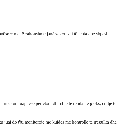
et anësore më të zakonshme janë zakonisht të lehta dhe shpesh
 mjekun tuaj nëse përjetoni dhimbje të rënda në gjoks, ënjtje të
ku juaj do t'ju monitorojë me kujdes me kontrolle të rregullta dhe