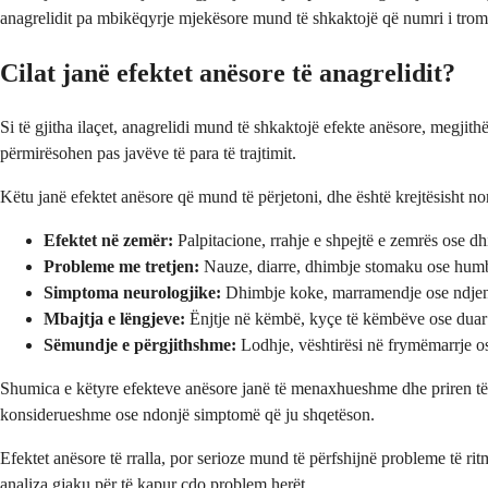
anagrelidit pa mbikëqyrje mjekësore mund të shkaktojë që numri i tromb
Cilat janë efektet anësore të anagrelidit?
Si të gjitha ilaçet, anagrelidi mund të shkaktojë efekte anësore, megjith
përmirësohen pas javëve të para të trajtimit.
Këtu janë efektet anësore që mund të përjetoni, dhe është krejtësisht no
Efektet në zemër:
Palpitacione, rrahje e shpejtë e zemrës ose dh
Probleme me tretjen:
Nauze, diarre, dhimbje stomaku ose humb
Simptoma neurologjike:
Dhimbje koke, marramendje ose ndjen
Mbajtja e lëngjeve:
Ënjtje në këmbë, kyçe të këmbëve ose duar
Sëmundje e përgjithshme:
Lodhje, vështirësi në frymëmarrje 
Shumica e këtyre efekteve anësore janë të menaxhueshme dhe priren të ul
konsiderueshme ose ndonjë simptomë që ju shqetëson.
Efektet anësore të rralla, por serioze mund të përfshijnë probleme të ri
analiza gjaku për të kapur çdo problem herët.