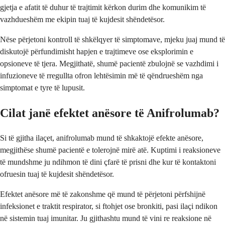
gjetja e afatit të duhur të trajtimit kërkon durim dhe komunikim të
vazhdueshëm me ekipin tuaj të kujdesit shëndetësor.
Nëse përjetoni kontroll të shkëlqyer të simptomave, mjeku juaj mund të
diskutojë përfundimisht hapjen e trajtimeve ose eksplorimin e
opsioneve të tjera. Megjithatë, shumë pacientë zbulojnë se vazhdimi i
infuzioneve të rregullta ofron lehtësimin më të qëndrueshëm nga
simptomat e tyre të lupusit.
Cilat janë efektet anësore të Anifrolumab?
Si të gjitha ilaçet, anifrolumab mund të shkaktojë efekte anësore,
megjithëse shumë pacientë e tolerojnë mirë atë. Kuptimi i reaksioneve
të mundshme ju ndihmon të dini çfarë të prisni dhe kur të kontaktoni
ofruesin tuaj të kujdesit shëndetësor.
Efektet anësore më të zakonshme që mund të përjetoni përfshijnë
infeksionet e traktit respirator, si ftohjet ose bronkiti, pasi ilaçi ndikon
në sistemin tuaj imunitar. Ju gjithashtu mund të vini re reaksione në