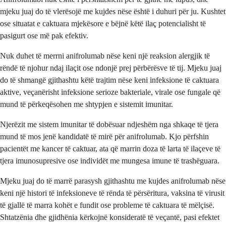
mjeku juaj do të vlerësojë me kujdes nëse është i duhuri për ju. Kushtet
ose situatat e caktuara mjekësore e bëjnë këtë ilaç potencialisht të
pasigurt ose më pak efektiv.
Nuk duhet të merrni anifrolumab nëse keni një reaksion alergjik të
rëndë të njohur ndaj ilaçit ose ndonjë prej përbërësve të tij. Mjeku juaj
do të shmangë gjithashtu këtë trajtim nëse keni infeksione të caktuara
aktive, veçanërisht infeksione serioze bakteriale, virale ose fungale që
mund të përkeqësohen me shtypjen e sistemit imunitar.
Njerëzit me sistem imunitar të dobësuar ndjeshëm nga shkaqe të tjera
mund të mos jenë kandidatë të mirë për anifrolumab. Kjo përfshin
pacientët me kancer të caktuar, ata që marrin doza të larta të ilaçeve të
tjera imunosupresive ose individët me mungesa imune të trashëguara.
Mjeku juaj do të marrë parasysh gjithashtu me kujdes anifrolumab nëse
keni një histori të infeksioneve të rënda të përsëritura, vaksina të virusit
të gjallë të marra kohët e fundit ose probleme të caktuara të mëlçisë.
Shtatzënia dhe gjidhënia kërkojnë konsideratë të veçantë, pasi efektet