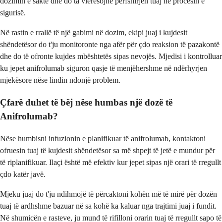
dozimin e saktë dhe do ta vlerësojnë përfshirjen tuaj në procesin e
sigurisë.
Në rastin e rrallë të një gabimi në dozim, ekipi juaj i kujdesit
shëndetësor do t'ju monitoronte nga afër për çdo reaksion të pazakontë
dhe do të ofronte kujdes mbështetës sipas nevojës. Mjedisi i kontrolluar
ku jepet anifrolumab siguron qasje të menjëhershme në ndërhyrjen
mjekësore nëse lindin ndonjë problem.
Çfarë duhet të bëj nëse humbas një dozë të
Anifrolumab?
Nëse humbisni infuzionin e planifikuar të anifrolumab, kontaktoni
ofruesin tuaj të kujdesit shëndetësor sa më shpejt të jetë e mundur për
të riplanifikuar. Ilaçi është më efektiv kur jepet sipas një orari të rregullt
çdo katër javë.
Mjeku juaj do t'ju ndihmojë të përcaktoni kohën më të mirë për dozën
tuaj të ardhshme bazuar në sa kohë ka kaluar nga trajtimi juaj i fundit.
Në shumicën e rasteve, ju mund të rifilloni orarin tuaj të rregullt sapo të