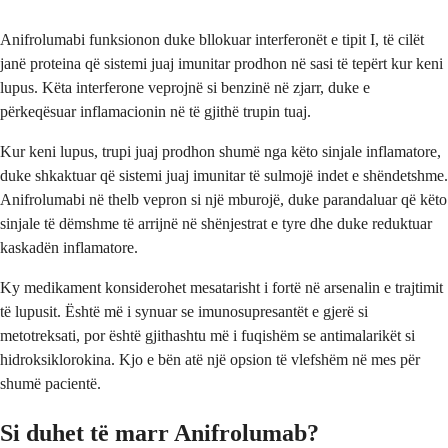
Anifrolumabi funksionon duke bllokuar interferonët e tipit I, të cilët
janë proteina që sistemi juaj imunitar prodhon në sasi të tepërt kur keni
lupus. Këta interferone veprojnë si benzinë në zjarr, duke e
përkeqësuar inflamacionin në të gjithë trupin tuaj.
Kur keni lupus, trupi juaj prodhon shumë nga këto sinjale inflamatore,
duke shkaktuar që sistemi juaj imunitar të sulmojë indet e shëndetshme.
Anifrolumabi në thelb vepron si një mburojë, duke parandaluar që këto
sinjale të dëmshme të arrijnë në shënjestrat e tyre dhe duke reduktuar
kaskadën inflamatore.
Ky medikament konsiderohet mesatarisht i fortë në arsenalin e trajtimit
të lupusit. Është më i synuar se imunosupresantët e gjerë si
metotreksati, por është gjithashtu më i fuqishëm se antimalarikët si
hidroksiklorokina. Kjo e bën atë një opsion të vlefshëm në mes për
shumë pacientë.
Si duhet të marr Anifrolumab?