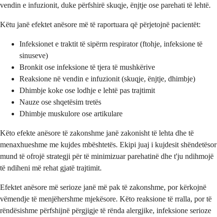
vendin e infuzionit, duke përfshirë skuqje, ënjtje ose parehati të lehtë.
Këtu janë efektet anësore më të raportuara që përjetojnë pacientët:
Infeksionet e traktit të sipërm respirator (ftohje, infeksione të
sinuseve)
Bronkit ose infeksione të tjera të mushkërive
Reaksione në vendin e infuzionit (skuqje, ënjtje, dhimbje)
Dhimbje koke ose lodhje e lehtë pas trajtimit
Nauze ose shqetësim tretës
Dhimbje muskulore ose artikulare
Këto efekte anësore të zakonshme janë zakonisht të lehta dhe të
menaxhueshme me kujdes mbështetës. Ekipi juaj i kujdesit shëndetësor
mund të ofrojë strategji për të minimizuar parehatinë dhe t'ju ndihmojë
të ndiheni më rehat gjatë trajtimit.
Efektet anësore më serioze janë më pak të zakonshme, por kërkojnë
vëmendje të menjëhershme mjekësore. Këto reaksione të rralla, por të
rëndësishme përfshijnë përgjigje të rënda alergjike, infeksione serioze