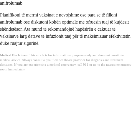
anifrolumab.
Planifikoni të merrni vaksinat e nevojshme ose para se të filloni
anifrolumab ose diskutoni kohën optimale me ofruesin tuaj të kujdesit
shëndetësor. Ata mund të rekomandojnë hapësirën e caktuar të
vaksinave larg datave të infuzionit tuaj për të maksimizuar efektivitetin
duke ruajtur sigurinë.
Medical Disclaimer:
This article is for informational purposes only and does not constitute
medical advice. Always consult a qualified healthcare provider for diagnosis and treatment
decisions. If you are experiencing a medical emergency, call 911 or go to the nearest emergency
room immediately.