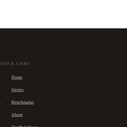
QUICK LINKS
Home
Stories
Benchmarks
About