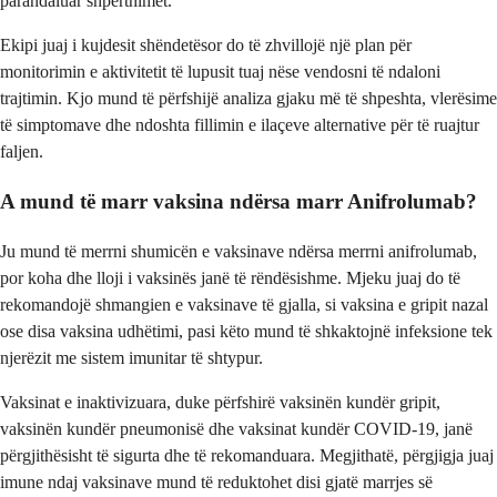
parandaluar shpërthimet.
Ekipi juaj i kujdesit shëndetësor do të zhvillojë një plan për
monitorimin e aktivitetit të lupusit tuaj nëse vendosni të ndaloni
trajtimin. Kjo mund të përfshijë analiza gjaku më të shpeshta, vlerësime
të simptomave dhe ndoshta fillimin e ilaçeve alternative për të ruajtur
faljen.
A mund të marr vaksina ndërsa marr Anifrolumab?
Ju mund të merrni shumicën e vaksinave ndërsa merrni anifrolumab,
por koha dhe lloji i vaksinës janë të rëndësishme. Mjeku juaj do të
rekomandojë shmangien e vaksinave të gjalla, si vaksina e gripit nazal
ose disa vaksina udhëtimi, pasi këto mund të shkaktojnë infeksione tek
njerëzit me sistem imunitar të shtypur.
Vaksinat e inaktivizuara, duke përfshirë vaksinën kundër gripit,
vaksinën kundër pneumonisë dhe vaksinat kundër COVID-19, janë
përgjithësisht të sigurta dhe të rekomanduara. Megjithatë, përgjigja juaj
imune ndaj vaksinave mund të reduktohet disi gjatë marrjes së