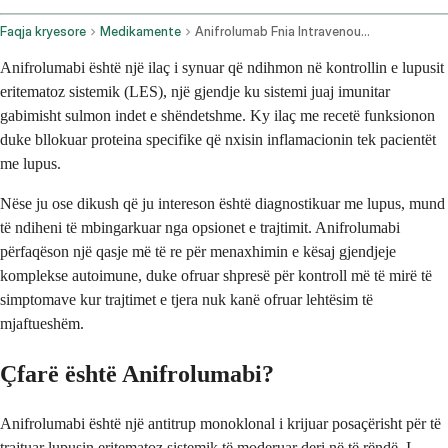
Faqja kryesore
Medikamente
Anifrolumab Fnia Intravenous Route
Anifrolumabi është një ilaç i synuar që ndihmon në kontrollin e lupusit
eritematoz sistemik (LES), një gjendje ku sistemi juaj imunitar
gabimisht sulmon indet e shëndetshme. Ky ilaç me recetë funksionon
duke bllokuar proteina specifike që nxisin inflamacionin tek pacientët
me lupus.
Nëse ju ose dikush që ju intereson është diagnostikuar me lupus, mund
të ndiheni të mbingarkuar nga opsionet e trajtimit. Anifrolumabi
përfaqëson një qasje më të re për menaxhimin e kësaj gjendjeje
komplekse autoimune, duke ofruar shpresë për kontroll më të mirë të
simptomave kur trajtimet e tjera nuk kanë ofruar lehtësim të
mjaftueshëm.
Çfarë është Anifrolumabi?
Anifrolumabi është një antitrup monoklonal i krijuar posaçërisht për të
trajtuar lupusin eritematoz sistemik të moderuar deri në të rëndë. I