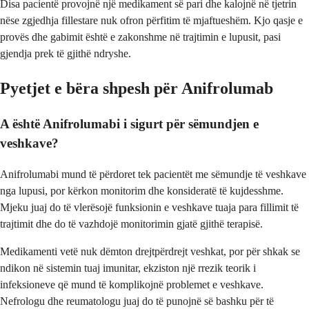
Disa pacientë provojnë një medikament së pari dhe kalojnë në tjetrin
nëse zgjedhja fillestare nuk ofron përfitim të mjaftueshëm. Kjo qasje e
provës dhe gabimit është e zakonshme në trajtimin e lupusit, pasi
gjendja prek të gjithë ndryshe.
Pyetjet e bëra shpesh për Anifrolumab
A është Anifrolumabi i sigurt për sëmundjen e
veshkave?
Anifrolumabi mund të përdoret tek pacientët me sëmundje të veshkave
nga lupusi, por kërkon monitorim dhe konsideratë të kujdesshme.
Mjeku juaj do të vlerësojë funksionin e veshkave tuaja para fillimit të
trajtimit dhe do të vazhdojë monitorimin gjatë gjithë terapisë.
Medikamenti vetë nuk dëmton drejtpërdrejt veshkat, por për shkak se
ndikon në sistemin tuaj imunitar, ekziston një rrezik teorik i
infeksioneve që mund të komplikojnë problemet e veshkave.
Nefrologu dhe reumatologu juaj do të punojnë së bashku për të