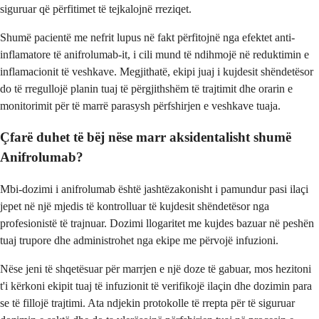
siguruar që përfitimet të tejkalojnë rreziqet.
Shumë pacientë me nefrit lupus në fakt përfitojnë nga efektet anti-
inflamatore të anifrolumab-it, i cili mund të ndihmojë në reduktimin e
inflamacionit të veshkave. Megjithatë, ekipi juaj i kujdesit shëndetësor
do të rregullojë planin tuaj të përgjithshëm të trajtimit dhe orarin e
monitorimit për të marrë parasysh përfshirjen e veshkave tuaja.
Çfarë duhet të bëj nëse marr aksidentalisht shumë
Anifrolumab?
Mbi-dozimi i anifrolumab është jashtëzakonisht i pamundur pasi ilaçi
jepet në një mjedis të kontrolluar të kujdesit shëndetësor nga
profesionistë të trajnuar. Dozimi llogaritet me kujdes bazuar në peshën
tuaj trupore dhe administrohet nga ekipe me përvojë infuzioni.
Nëse jeni të shqetësuar për marrjen e një doze të gabuar, mos hezitoni
t'i kërkoni ekipit tuaj të infuzionit të verifikojë ilaçin dhe dozimin para
se të fillojë trajtimi. Ata ndjekin protokolle të rrepta për të siguruar