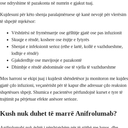
ose ndryshime të pazakonta në numrin e gjakut tuaj.
Kujdesuni për këto shenja paralajmëruese që kanë nevojë për vlerësim
të shpejtë mjekësor:
Vështirësi në frymëmarrje ose gëlltitje gjatë ose pas infuzionit
Skuqje e rëndë, koshere ose ënjtje e fytyrës
Shenjat e infeksionit serioz (ethe e lartë, kollë e vazhdueshme,
lodhje e rëndë)
Gjakderdhje ose mavijosje e pazakontë
Dhimbje e rëndë abdominale ose të vjella të vazhdueshme
Mos harroni se ekipi juaj i kujdesit shëndetësor ju monitoron me kujdes
gjatë çdo infuzioni, veçanërisht për të kapur dhe adresuar çdo reaksion
shqetësues shpejt. Shumica e pacientëve përfundojnë kurset e tyre të
trajtimit pa përjetuar efekte anësore serioze.
Kush nuk duhet të marrë Anifrolumab?
Anifrolumabi nuk është i përshtatshëm për të gjithë me lupus, dhe