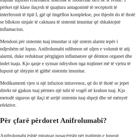
përket një klase ilaçesh të quajtura antagonistë të receptorit të
interferonit të tipit I, gjë që tingëllon komplekse, por thjesht do të thotë
se bllokon sinjale të caktuara të sistemit imunitar që shkaktojnë
inflamacion.
Mendoni për sistemin tuaj imunitar si një sistem alarmi tepër i
ndjeshëm në lupus. Anifrolumabi ndihmon në uljen e volumit të atij
alarmi, duke reduktuar përgjigjen inflamatore që dëmton organet dhe
indet tuaja. Kjo qasje e synuar ndryshon nga trajtimet më të vjetra të
lupusit që shtypin të gjithë sistemin imunitar.
Medikamenti vjen si një infuzion intravenoz, që do të thotë se jepet
direkt në gjakun tuaj përmes një tubi të vogël në krahun tuaj. Kjo
metodë siguron që ilaçi të arrijë sistemin tuaj shpejt dhe në mënyrë
efektive.
Për çfarë përdoret Anifrolumabi?
Anifrolumabi është miratuar posaçërisht për trajtimin e lupusit