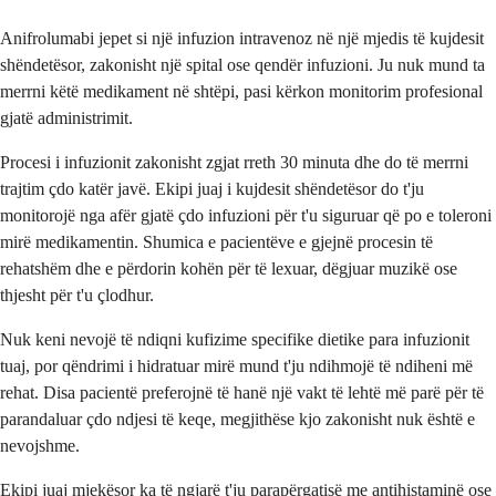
Anifrolumabi jepet si një infuzion intravenoz në një mjedis të kujdesit
shëndetësor, zakonisht një spital ose qendër infuzioni. Ju nuk mund ta
merrni këtë medikament në shtëpi, pasi kërkon monitorim profesional
gjatë administrimit.
Procesi i infuzionit zakonisht zgjat rreth 30 minuta dhe do të merrni
trajtim çdo katër javë. Ekipi juaj i kujdesit shëndetësor do t'ju
monitorojë nga afër gjatë çdo infuzioni për t'u siguruar që po e toleroni
mirë medikamentin. Shumica e pacientëve e gjejnë procesin të
rehatshëm dhe e përdorin kohën për të lexuar, dëgjuar muzikë ose
thjesht për t'u çlodhur.
Nuk keni nevojë të ndiqni kufizime specifike dietike para infuzionit
tuaj, por qëndrimi i hidratuar mirë mund t'ju ndihmojë të ndiheni më
rehat. Disa pacientë preferojnë të hanë një vakt të lehtë më parë për të
parandaluar çdo ndjesi të keqe, megjithëse kjo zakonisht nuk është e
nevojshme.
Ekipi juaj mjekësor ka të ngjarë t'ju parapërgatisë me antihistaminë ose