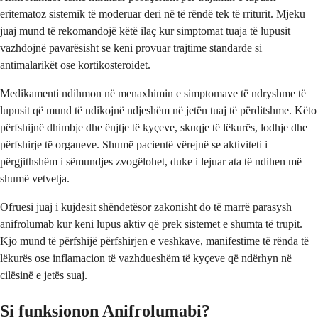
eritematoz sistemik të moderuar deri në të rëndë tek të rriturit. Mjeku
juaj mund të rekomandojë këtë ilaç kur simptomat tuaja të lupusit
vazhdojnë pavarësisht se keni provuar trajtime standarde si
antimalarikët ose kortikosteroidet.
Medikamenti ndihmon në menaxhimin e simptomave të ndryshme të
lupusit që mund të ndikojnë ndjeshëm në jetën tuaj të përditshme. Këto
përfshijnë dhimbje dhe ënjtje të kyçeve, skuqje të lëkurës, lodhje dhe
përfshirje të organeve. Shumë pacientë vërejnë se aktiviteti i
përgjithshëm i sëmundjes zvogëlohet, duke i lejuar ata të ndihen më
shumë vetvetja.
Ofruesi juaj i kujdesit shëndetësor zakonisht do të marrë parasysh
anifrolumab kur keni lupus aktiv që prek sistemet e shumta të trupit.
Kjo mund të përfshijë përfshirjen e veshkave, manifestime të rënda të
lëkurës ose inflamacion të vazhdueshëm të kyçeve që ndërhyn në
cilësinë e jetës suaj.
Si funksionon Anifrolumabi?