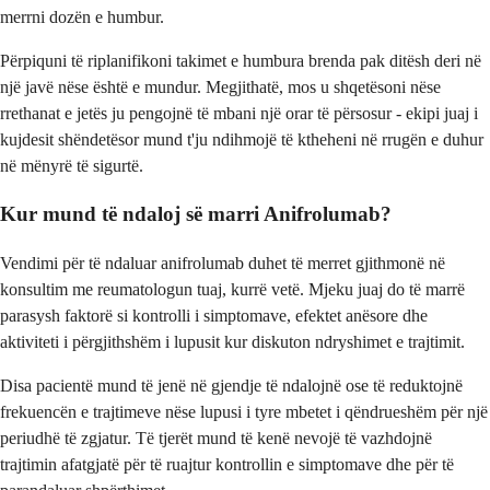
merrni dozën e humbur.
Përpiquni të riplanifikoni takimet e humbura brenda pak ditësh deri në
një javë nëse është e mundur. Megjithatë, mos u shqetësoni nëse
rrethanat e jetës ju pengojnë të mbani një orar të përsosur - ekipi juaj i
kujdesit shëndetësor mund t'ju ndihmojë të ktheheni në rrugën e duhur
në mënyrë të sigurtë.
Kur mund të ndaloj së marri Anifrolumab?
Vendimi për të ndaluar anifrolumab duhet të merret gjithmonë në
konsultim me reumatologun tuaj, kurrë vetë. Mjeku juaj do të marrë
parasysh faktorë si kontrolli i simptomave, efektet anësore dhe
aktiviteti i përgjithshëm i lupusit kur diskuton ndryshimet e trajtimit.
Disa pacientë mund të jenë në gjendje të ndalojnë ose të reduktojnë
frekuencën e trajtimeve nëse lupusi i tyre mbetet i qëndrueshëm për një
periudhë të zgjatur. Të tjerët mund të kenë nevojë të vazhdojnë
trajtimin afatgjatë për të ruajtur kontrollin e simptomave dhe për të