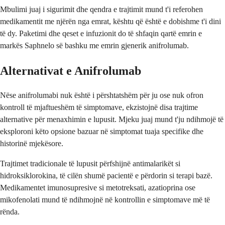
Mbulimi juaj i sigurimit dhe qendra e trajtimit mund t'i referohen
medikamentit me njërën nga emrat, kështu që është e dobishme t'i dini
të dy. Paketimi dhe qeset e infuzionit do të shfaqin qartë emrin e
markës Saphnelo së bashku me emrin gjenerik anifrolumab.
Alternativat e Anifrolumab
Nëse anifrolumabi nuk është i përshtatshëm për ju ose nuk ofron
kontroll të mjaftueshëm të simptomave, ekzistojnë disa trajtime
alternative për menaxhimin e lupusit. Mjeku juaj mund t'ju ndihmojë të
eksploroni këto opsione bazuar në simptomat tuaja specifike dhe
historinë mjekësore.
Trajtimet tradicionale të lupusit përfshijnë antimalarikët si
hidroksiklorokina, të cilën shumë pacientë e përdorin si terapi bazë.
Medikamentet imunosupresive si metotreksati, azatioprina ose
mikofenolati mund të ndihmojnë në kontrollin e simptomave më të
rënda.