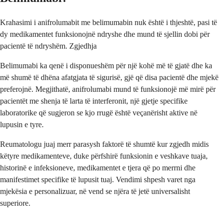
Krahasimi i anifrolumabit me belimumabin nuk është i thjeshtë, pasi të
dy medikamentet funksionojnë ndryshe dhe mund të sjellin dobi për
pacientë të ndryshëm. Zgjedhja
Belimumabi ka qenë i disponueshëm për një kohë më të gjatë dhe ka
më shumë të dhëna afatgjata të sigurisë, gjë që disa pacientë dhe mjekë
preferojnë. Megjithatë, anifrolumabi mund të funksionojë më mirë për
pacientët me shenja të larta të interferonit, një gjetje specifike
laboratorike që sugjeron se kjo rrugë është veçanërisht aktive në
lupusin e tyre.
Reumatologu juaj merr parasysh faktorë të shumtë kur zgjedh midis
këtyre medikamenteve, duke përfshirë funksionin e veshkave tuaja,
historinë e infeksioneve, medikamentet e tjera që po merrni dhe
manifestimet specifike të lupusit tuaj. Vendimi shpesh varet nga
mjekësia e personalizuar, në vend se njëra të jetë universalisht
superiore.