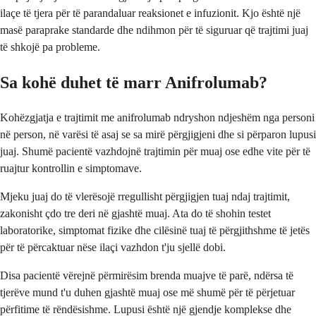
ilaçe të tjera për të parandaluar reaksionet e infuzionit. Kjo është një
masë paraprake standarde dhe ndihmon për të siguruar që trajtimi juaj
të shkojë pa probleme.
Sa kohë duhet të marr Anifrolumab?
Kohëzgjatja e trajtimit me anifrolumab ndryshon ndjeshëm nga personi
në person, në varësi të asaj se sa mirë përgjigjeni dhe si përparon lupusi
juaj. Shumë pacientë vazhdojnë trajtimin për muaj ose edhe vite për të
ruajtur kontrollin e simptomave.
Mjeku juaj do të vlerësojë rregullisht përgjigjen tuaj ndaj trajtimit,
zakonisht çdo tre deri në gjashtë muaj. Ata do të shohin testet
laboratorike, simptomat fizike dhe cilësinë tuaj të përgjithshme të jetës
për të përcaktuar nëse ilaçi vazhdon t'ju sjellë dobi.
Disa pacientë vërejnë përmirësim brenda muajve të parë, ndërsa të
tjerëve mund t'u duhen gjashtë muaj ose më shumë për të përjetuar
përfitime të rëndësishme. Lupusi është një gjendje komplekse dhe