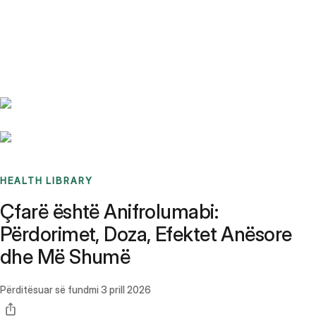
Benchmarks
Stories
FAQ
Sign up / Log in
HEALTH LIBRARY
Çfarë është Anifrolumabi:
Përdorimet, Doza, Efektet Anësore
dhe Më Shumë
Përditësuar së fundmi
3 prill 2026