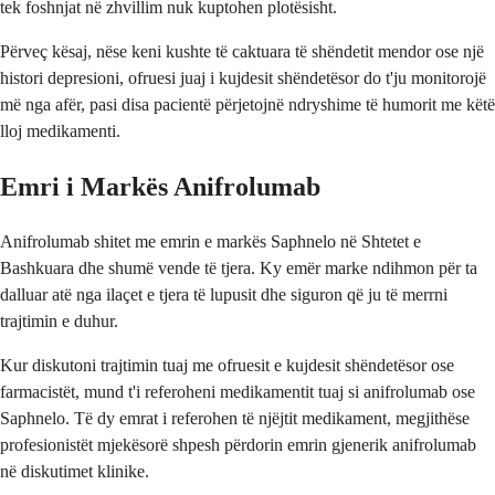
tek foshnjat në zhvillim nuk kuptohen plotësisht.
Përveç kësaj, nëse keni kushte të caktuara të shëndetit mendor ose një
histori depresioni, ofruesi juaj i kujdesit shëndetësor do t'ju monitorojë
më nga afër, pasi disa pacientë përjetojnë ndryshime të humorit me këtë
lloj medikamenti.
Emri i Markës Anifrolumab
Anifrolumab shitet me emrin e markës Saphnelo në Shtetet e
Bashkuara dhe shumë vende të tjera. Ky emër marke ndihmon për ta
dalluar atë nga ilaçet e tjera të lupusit dhe siguron që ju të merrni
trajtimin e duhur.
Kur diskutoni trajtimin tuaj me ofruesit e kujdesit shëndetësor ose
farmacistët, mund t'i referoheni medikamentit tuaj si anifrolumab ose
Saphnelo. Të dy emrat i referohen të njëjtit medikament, megjithëse
profesionistët mjekësorë shpesh përdorin emrin gjenerik anifrolumab
në diskutimet klinike.