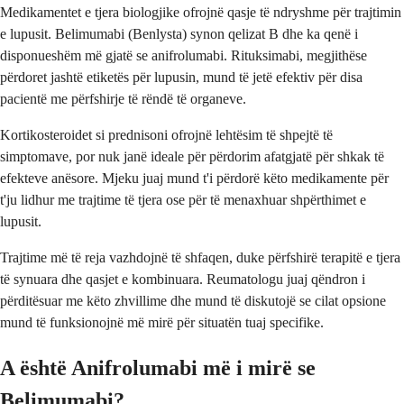
Medikamentet e tjera biologjike ofrojnë qasje të ndryshme për trajtimin
e lupusit. Belimumabi (Benlysta) synon qelizat B dhe ka qenë i
disponueshëm më gjatë se anifrolumabi. Rituksimabi, megjithëse
përdoret jashtë etiketës për lupusin, mund të jetë efektiv për disa
pacientë me përfshirje të rëndë të organeve.
Kortikosteroidet si prednisoni ofrojnë lehtësim të shpejtë të
simptomave, por nuk janë ideale për përdorim afatgjatë për shkak të
efekteve anësore. Mjeku juaj mund t'i përdorë këto medikamente për
t'ju lidhur me trajtime të tjera ose për të menaxhuar shpërthimet e
lupusit.
Trajtime më të reja vazhdojnë të shfaqen, duke përfshirë terapitë e tjera
të synuara dhe qasjet e kombinuara. Reumatologu juaj qëndron i
përditësuar me këto zhvillime dhe mund të diskutojë se cilat opsione
mund të funksionojnë më mirë për situatën tuaj specifike.
A është Anifrolumabi më i mirë se
Belimumabi?