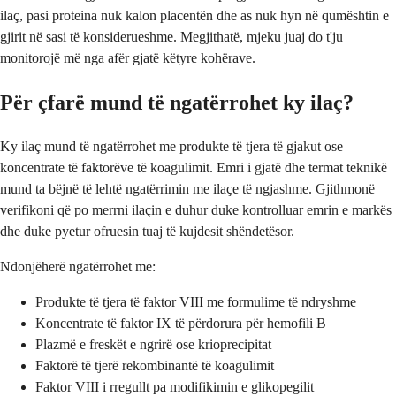
ilaç, pasi proteina nuk kalon placentën dhe as nuk hyn në qumështin e
gjirit në sasi të konsiderueshme. Megjithatë, mjeku juaj do t'ju
monitorojë më nga afër gjatë këtyre kohërave.
Për çfarë mund të ngatërrohet ky ilaç?
Ky ilaç mund të ngatërrohet me produkte të tjera të gjakut ose
koncentrate të faktorëve të koagulimit. Emri i gjatë dhe termat teknikë
mund ta bëjnë të lehtë ngatërrimin me ilaçe të ngjashme. Gjithmonë
verifikoni që po merrni ilaçin e duhur duke kontrolluar emrin e markës
dhe duke pyetur ofruesin tuaj të kujdesit shëndetësor.
Ndonjëherë ngatërrohet me:
Produkte të tjera të faktor VIII me formulime të ndryshme
Koncentrate të faktor IX të përdorura për hemofili B
Plazmë e freskët e ngrirë ose krioprecipitat
Faktorë të tjerë rekombinantë të koagulimit
Faktor VIII i rregullt pa modifikimin e glikopegilit