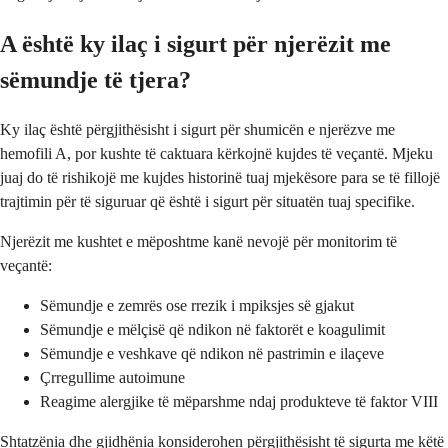
A është ky ilaç i sigurt për njerëzit me
sëmundje të tjera?
Ky ilaç është përgjithësisht i sigurt për shumicën e njerëzve me
hemofili A, por kushte të caktuara kërkojnë kujdes të veçantë. Mjeku
juaj do të rishikojë me kujdes historinë tuaj mjekësore para se të fillojë
trajtimin për të siguruar që është i sigurt për situatën tuaj specifike.
Njerëzit me kushtet e mëposhtme kanë nevojë për monitorim të
veçantë:
Sëmundje e zemrës ose rrezik i mpiksjes së gjakut
Sëmundje e mëlçisë që ndikon në faktorët e koagulimit
Sëmundje e veshkave që ndikon në pastrimin e ilaçeve
Çrregullime autoimune
Reagime alergjike të mëparshme ndaj produkteve të faktor VIII
Shtatzënia dhe gjidhënia konsiderohen përgjithësisht të sigurta me këtë