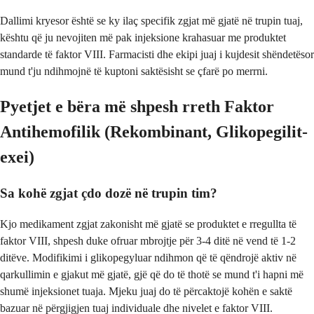
Dallimi kryesor është se ky ilaç specifik zgjat më gjatë në trupin tuaj,
kështu që ju nevojiten më pak injeksione krahasuar me produktet
standarde të faktor VIII. Farmacisti dhe ekipi juaj i kujdesit shëndetësor
mund t'ju ndihmojnë të kuptoni saktësisht se çfarë po merrni.
Pyetjet e bëra më shpesh rreth Faktor
Antihemofilik (Rekombinant, Glikopegilit-
exei)
Sa kohë zgjat çdo dozë në trupin tim?
Kjo medikament zgjat zakonisht më gjatë se produktet e rregullta të
faktor VIII, shpesh duke ofruar mbrojtje për 3-4 ditë në vend të 1-2
ditëve. Modifikimi i glikopegyluar ndihmon që të qëndrojë aktiv në
qarkullimin e gjakut më gjatë, gjë që do të thotë se mund t'i hapni më
shumë injeksionet tuaja. Mjeku juaj do të përcaktojë kohën e saktë
bazuar në përgjigjen tuaj individuale dhe nivelet e faktor VIII.