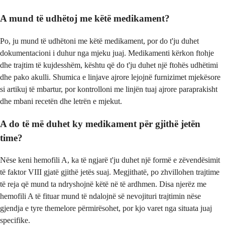
A mund të udhëtoj me këtë medikament?
Po, ju mund të udhëtoni me këtë medikament, por do t'ju duhet
dokumentacioni i duhur nga mjeku juaj. Medikamenti kërkon ftohje
dhe trajtim të kujdesshëm, kështu që do t'ju duhet një ftohës udhëtimi
dhe pako akulli. Shumica e linjave ajrore lejojnë furnizimet mjekësore
si artikuj të mbartur, por kontrolloni me linjën tuaj ajrore paraprakisht
dhe mbani recetën dhe letrën e mjekut.
A do të më duhet ky medikament për gjithë jetën
time?
Nëse keni hemofili A, ka të ngjarë t'ju duhet një formë e zëvendësimit
të faktor VIII gjatë gjithë jetës suaj. Megjithatë, po zhvillohen trajtime
të reja që mund ta ndryshojnë këtë në të ardhmen. Disa njerëz me
hemofili A të fituar mund të ndalojnë së nevojituri trajtimin nëse
gjendja e tyre themelore përmirësohet, por kjo varet nga situata juaj
specifike.