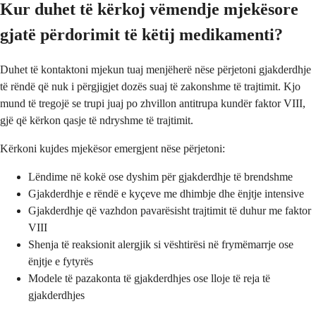
Kur duhet të kërkoj vëmendje mjekësore
gjatë përdorimit të këtij medikamenti?
Duhet të kontaktoni mjekun tuaj menjëherë nëse përjetoni gjakderdhje
të rëndë që nuk i përgjigjet dozës suaj të zakonshme të trajtimit. Kjo
mund të tregojë se trupi juaj po zhvillon antitrupa kundër faktor VIII,
gjë që kërkon qasje të ndryshme të trajtimit.
Kërkoni kujdes mjekësor emergjent nëse përjetoni:
Lëndime në kokë ose dyshim për gjakderdhje të brendshme
Gjakderdhje e rëndë e kyçeve me dhimbje dhe ënjtje intensive
Gjakderdhje që vazhdon pavarësisht trajtimit të duhur me faktor
VIII
Shenja të reaksionit alergjik si vështirësi në frymëmarrje ose
ënjtje e fytyrës
Modele të pazakonta të gjakderdhjes ose lloje të reja të
gjakderdhjes