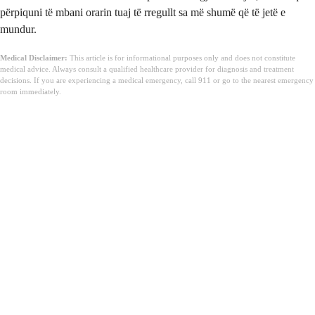
përpiquni të mbani orarin tuaj të rregullt sa më shumë që të jetë e
mundur.
Medical Disclaimer:
This article is for informational purposes only and does not constitute
medical advice. Always consult a qualified healthcare provider for diagnosis and treatment
decisions. If you are experiencing a medical emergency, call 911 or go to the nearest emergency
room immediately.