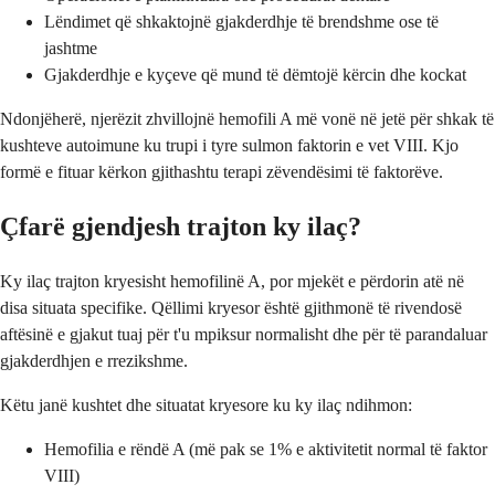
Lëndimet që shkaktojnë gjakderdhje të brendshme ose të
jashtme
Gjakderdhje e kyçeve që mund të dëmtojë kërcin dhe kockat
Ndonjëherë, njerëzit zhvillojnë hemofili A më vonë në jetë për shkak të
kushteve autoimune ku trupi i tyre sulmon faktorin e vet VIII. Kjo
formë e fituar kërkon gjithashtu terapi zëvendësimi të faktorëve.
Çfarë gjendjesh trajton ky ilaç?
Ky ilaç trajton kryesisht hemofilinë A, por mjekët e përdorin atë në
disa situata specifike. Qëllimi kryesor është gjithmonë të rivendosë
aftësinë e gjakut tuaj për t'u mpiksur normalisht dhe për të parandaluar
gjakderdhjen e rrezikshme.
Këtu janë kushtet dhe situatat kryesore ku ky ilaç ndihmon:
Hemofilia e rëndë A (më pak se 1% e aktivitetit normal të faktor
VIII)