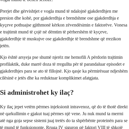
Prerjet dhe gërvishtjet e vogla mund të ndalojnë gjakderdhjen me
presion dhe kohë, por gjakderdhja e brendshme ose gjakderdhja e
kyçeve pothuajse gjithmonë kërkon zëvendësimin e faktorëve. Vonesa
e trajtimit mund të çojë në dëmtim të përhershëm të kyçeve,
gjakderdhje të muskujve ose gjakderdhje të brendshme që rrezikon
jetën.
Kjo është arsyeja pse shumë njerëz me hemofili A përdorin trajtimin
profilaktik, duke marrë doza të rregullta për të parandaluar episodet e
gjakderdhjes para se ato të fillojnë. Kjo qasje ka përmirësuar ndjeshëm
cilësinë e jetës dhe ka reduktuar komplikimet afatgjata.
Si administrohet ky ilaç?
Ky ilaç jepet vetëm përmes injeksionit intravenoz, që do të thotë direkt
në qarkullimin e gjakut tuaj përmes një vene. Ju nuk mund ta merrni
atë nga goja sepse sistemi juaj tretës do ta shpërbënte proteinën para se
të mund të funksiononte. Rruga IV siguron që faktori VIII të shkojë