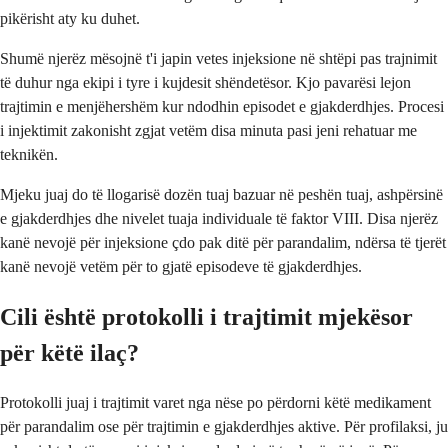
pikërisht aty ku duhet.
Shumë njerëz mësojnë t'i japin vetes injeksione në shtëpi pas trajnimit
të duhur nga ekipi i tyre i kujdesit shëndetësor. Kjo pavarësi lejon
trajtimin e menjëhershëm kur ndodhin episodet e gjakderdhjes. Procesi
i injektimit zakonisht zgjat vetëm disa minuta pasi jeni rehatuar me
teknikën.
Mjeku juaj do të llogarisë dozën tuaj bazuar në peshën tuaj, ashpërsinë
e gjakderdhjes dhe nivelet tuaja individuale të faktor VIII. Disa njerëz
kanë nevojë për injeksione çdo pak ditë për parandalim, ndërsa të tjerët
kanë nevojë vetëm për to gjatë episodeve të gjakderdhjes.
Cili është protokolli i trajtimit mjekësor
për këtë ilaç?
Protokolli juaj i trajtimit varet nga nëse po përdorni këtë medikament
për parandalim ose për trajtimin e gjakderdhjes aktive. Për profilaksi, ju