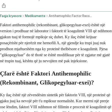
Faqja kryesore
Medikamente
Antihemophilic Factor Recombinant Glycopegylated Exei Intravenous Route
Faktori antihemophilic (rekombinant, glikopegyluar-exei) është një
version i prodhuar në laborator i faktorit të koagulimit VIII që ndihmon
gjakun tuaj të formojë mpiksje siç duhet. Ky ilaç është krijuar
posaçërisht për njerëzit me hemofili A, një gjendje ku trupi juaj nuk
prodhon mjaftueshëm nga ky proteinë thelbësore e koagulimit. Pjesa
"glikopegyluar" do të thotë se është modifikuar për të zgjatur më gjatë
në trupin tuaj, kështu që ju nevojiten më pak injeksione.
Çfarë është Faktori Antihemophilic
(Rekombinant, Glikopegyluar-exei)?
Ky ilaç është një zëvendësim sintetik për faktorin VIII, një proteinë që
gjaku juaj ka nevojë për t'u mpiksur normalisht. Kur merrni një prerje
ose lëndim, faktori VIII ndihmon në fillimin e procesit të koagulimit që