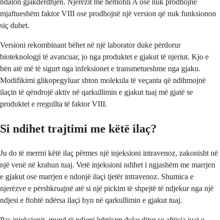
ndalon gjakderdhjen. Njerëzit me hemofili A ose nuk prodhojnë
mjaftueshëm faktor VIII ose prodhojnë një version që nuk funksionon
siç duhet.
Versioni rekombinant bëhet në një laborator duke përdorur
bioteknologji të avancuar, jo nga produktet e gjakut të njeriut. Kjo e
bën atë më të sigurt nga infeksionet e transmetueshme nga gjaku.
Modifikimi glikopegyluar shton molekula të veçanta që ndihmojnë
ilaçin të qëndrojë aktiv në qarkullimin e gjakut tuaj më gjatë se
produktet e rregullta të faktor VIII.
Si ndihet trajtimi me këtë ilaç?
Ju do të merrni këtë ilaç përmes një injeksioni intravenoz, zakonisht në
një venë në krahun tuaj. Vetë injeksioni ndihet i ngjashëm me marrjen
e gjakut ose marrjen e ndonjë ilaçi tjetër intravenoz. Shumica e
njerëzve e përshkruajnë atë si një pickim të shpejtë të ndjekur nga një
ndjesi e ftohtë ndërsa ilaçi hyn në qarkullimin e gjakut tuaj.
Pas injeksionit, mund të ndjeni lehtësim duke ditur se aftësia juaj e