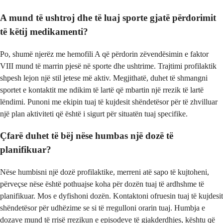
A mund të ushtroj dhe të luaj sporte gjatë përdorimit
të këtij medikamenti?
Po, shumë njerëz me hemofili A që përdorin zëvendësimin e faktor
VIII mund të marrin pjesë në sporte dhe ushtrime. Trajtimi profilaktik
shpesh lejon një stil jetese më aktiv. Megjithatë, duhet të shmangni
sportet e kontaktit me ndikim të lartë që mbartin një rrezik të lartë
lëndimi. Punoni me ekipin tuaj të kujdesit shëndetësor për të zhvilluar
një plan aktiviteti që është i sigurt për situatën tuaj specifike.
Çfarë duhet të bëj nëse humbas një dozë të
planifikuar?
Nëse humbisni një dozë profilaktike, merreni atë sapo të kujtoheni,
përveçse nëse është pothuajse koha për dozën tuaj të ardhshme të
planifikuar. Mos e dyfishoni dozën. Kontaktoni ofruesin tuaj të kujdesit
shëndetësor për udhëzime se si të rregulloni orarin tuaj. Humbja e
dozave mund të rrisë rrezikun e episodeve të gjakderdhjes, kështu që