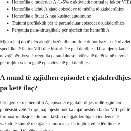
Hemofilia e moderuar A (1-5% e aktivitetit normal të faktor VIII)
Hemofilia e lehtë A gjatë episodeve të mëdha të gjakderdhjes
Hemofilia e fituar A nga kushtet autoimune
Trajtimi profilaktik për të parandaluar episodet e gjakderdhjes
Përgatitja para-kirurgjikale për njerëzit me hemofili A
Mjeku juaj do të përcaktojë dozën dhe orarin e duhur bazuar në nivelet
specifike të faktor VIII dhe historinë e gjakderdhjes. Disa njerëz kanë
nevojë për doza të rregullta parandaluese, ndërsa të tjerët kanë nevojë
për trajtim vetëm gjatë episodeve të gjakderdhjes.
A mund të zgjidhen episodet e gjakderdhjes
pa këtë ilaç?
Për njerëzit me hemofili A, episodet e gjakderdhjes rrallë zgjidhen
plotësisht vetë. Trupi juaj thjesht nuk ka mjaftueshëm faktor VIII për të
formuar mpiksje të duhura, kështu që gjakderdhja ka tendencë të
vazhdojë shumë më gjatë se normalja. Pa trajtim, edhe lëndimet e
vogla mund të bëhen serioze.