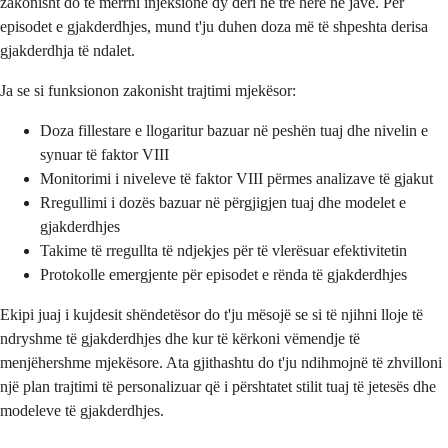
zakonisht do të merrni injeksione dy deri në tre herë në javë. Për
episodet e gjakderdhjes, mund t'ju duhen doza më të shpeshta derisa
gjakderdhja të ndalet.
Ja se si funksionon zakonisht trajtimi mjekësor:
Doza fillestare e llogaritur bazuar në peshën tuaj dhe nivelin e
synuar të faktor VIII
Monitorimi i niveleve të faktor VIII përmes analizave të gjakut
Rregullimi i dozës bazuar në përgjigjen tuaj dhe modelet e
gjakderdhjes
Takime të rregullta të ndjekjes për të vlerësuar efektivitetin
Protokolle emergjente për episodet e rënda të gjakderdhjes
Ekipi juaj i kujdesit shëndetësor do t'ju mësojë se si të njihni lloje të
ndryshme të gjakderdhjes dhe kur të kërkoni vëmendje të
menjëhershme mjekësore. Ata gjithashtu do t'ju ndihmojnë të zhvilloni
një plan trajtimi të personalizuar që i përshtatet stilit tuaj të jetesës dhe
modeleve të gjakderdhjes.