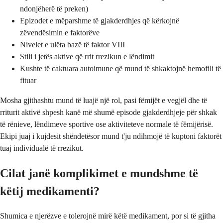
ndonjëherë të preken)
Epizodet e mëparshme të gjakderdhjes që kërkojnë
zëvendësimin e faktorëve
Nivelet e ulëta bazë të faktor VIII
Stili i jetës aktive që rrit rrezikun e lëndimit
Kushte të caktuara autoimune që mund të shkaktojnë hemofili të
fituar
Mosha gjithashtu mund të luajë një rol, pasi fëmijët e vegjël dhe të
rriturit aktivë shpesh kanë më shumë episode gjakderdhjeje për shkak
të rënieve, lëndimeve sportive ose aktiviteteve normale të fëmijërisë.
Ekipi juaj i kujdesit shëndetësor mund t'ju ndihmojë të kuptoni faktorët
tuaj individualë të rrezikut.
Cilat janë komplikimet e mundshme të
këtij medikamenti?
Shumica e njerëzve e tolerojnë mirë këtë medikament, por si të gjitha