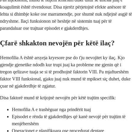
koagulimit është rivendosur. Disa njerëz përjetojnë efekte anësore të
lehta si dhimbje koke ose marramendje, por shumë nuk ndjejnë asgjë të
ndryshme. Ilaçi funksionon në heshtje në sistemin tuaj për të
parandaluar ose trajtuar episodet e gjakderdhjes.
Çfarë shkakton nevojën për këtë ilaç?
Hemofilia A është arsyeja kryesore pse do t'ju nevojitet ky ilaç. Kjo
gjendje gjenetike ndodh kur trupi juaj ka probleme me gjenin që i
tregon qelizave tuaja se si të prodhojnë faktorin VIII. Pa mjaftueshëm
faktor VIII funksional, gjaku juaj nuk mund të mpikset siç duhet, duke
çuar në gjakderdhje të zgjatur.
Disa faktorë mund të krijojnë nevojën për këtë trajtim specifik:
Hemofilia A e trashëguar nga prindërit tuaj
Episodet e rënda të gjakderdhjes që kanë nevojë për trajtim të
menjëhershëm
Operacionet e planifikuara ose procedurat dentare