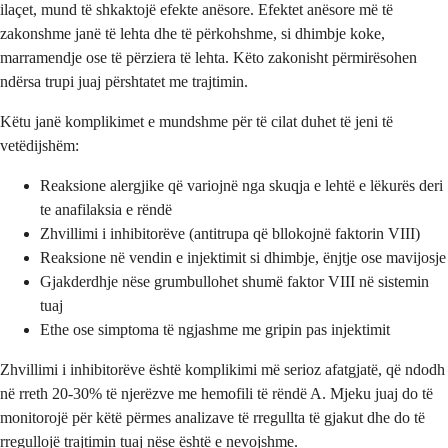
ilaçet, mund të shkaktojë efekte anësore. Efektet anësore më të
zakonshme janë të lehta dhe të përkohshme, si dhimbje koke,
marramendje ose të përziera të lehta. Këto zakonisht përmirësohen
ndërsa trupi juaj përshtatet me trajtimin.
Këtu janë komplikimet e mundshme për të cilat duhet të jeni të
vetëdijshëm:
Reaksione alergjike që variojnë nga skuqja e lehtë e lëkurës deri
te anafilaksia e rëndë
Zhvillimi i inhibitorëve (antitrupa që bllokojnë faktorin VIII)
Reaksione në vendin e injektimit si dhimbje, ënjtje ose mavijosje
Gjakderdhje nëse grumbullohet shumë faktor VIII në sistemin
tuaj
Ethe ose simptoma të ngjashme me gripin pas injektimit
Zhvillimi i inhibitorëve është komplikimi më serioz afatgjatë, që ndodh
në rreth 20-30% të njerëzve me hemofili të rëndë A. Mjeku juaj do të
monitorojë për këtë përmes analizave të rregullta të gjakut dhe do të
rregullojë trajtimin tuaj nëse është e nevojshme.