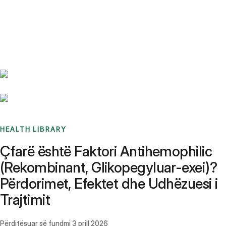
Benchmarks
Stories
FAQ
Sign up / Log in
HEALTH LIBRARY
Çfarë është Faktori Antihemophilic
(Rekombinant, Glikopegyluar-exei)?
Përdorimet, Efektet dhe Udhëzuesi i
Trajtimit
Përditësuar së fundmi
3 prill 2026