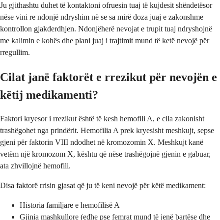
Ju gjithashtu duhet të kontaktoni ofruesin tuaj të kujdesit shëndetësor
nëse vini re ndonjë ndryshim në se sa mirë doza juaj e zakonshme
kontrollon gjakderdhjen. Ndonjëherë nevojat e trupit tuaj ndryshojnë
me kalimin e kohës dhe plani juaj i trajtimit mund të ketë nevojë për
rregullim.
Cilat janë faktorët e rrezikut për nevojën e
këtij medikamenti?
Faktori kryesor i rrezikut është të kesh hemofili A, e cila zakonisht
trashëgohet nga prindërit. Hemofilia A prek kryesisht meshkujt, sepse
gjeni për faktorin VIII ndodhet në kromozomin X. Meshkujt kanë
vetëm një kromozom X, kështu që nëse trashëgojnë gjenin e gabuar,
ata zhvillojnë hemofili.
Disa faktorë rrisin gjasat që ju të keni nevojë për këtë medikament:
Historia familjare e hemofilisë A
Gjinia mashkullore (edhe pse femrat mund të jenë bartëse dhe