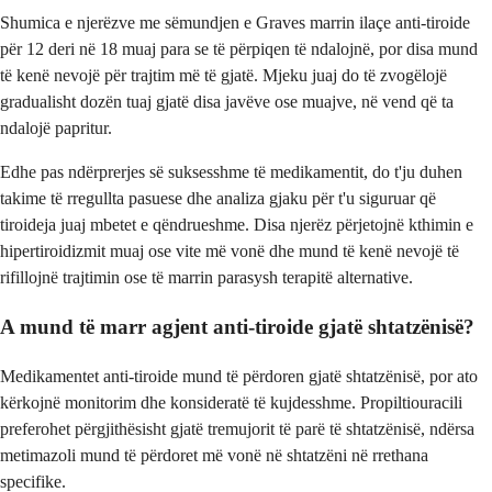
Shumica e njerëzve me sëmundjen e Graves marrin ilaçe anti-tiroide
për 12 deri në 18 muaj para se të përpiqen të ndalojnë, por disa mund
të kenë nevojë për trajtim më të gjatë. Mjeku juaj do të zvogëlojë
gradualisht dozën tuaj gjatë disa javëve ose muajve, në vend që ta
ndalojë papritur.
Edhe pas ndërprerjes së suksesshme të medikamentit, do t'ju duhen
takime të rregullta pasuese dhe analiza gjaku për t'u siguruar që
tiroideja juaj mbetet e qëndrueshme. Disa njerëz përjetojnë kthimin e
hipertiroidizmit muaj ose vite më vonë dhe mund të kenë nevojë të
rifillojnë trajtimin ose të marrin parasysh terapitë alternative.
A mund të marr agjent anti-tiroide gjatë shtatzënisë?
Medikamentet anti-tiroide mund të përdoren gjatë shtatzënisë, por ato
kërkojnë monitorim dhe konsideratë të kujdesshme. Propiltiouracili
preferohet përgjithësisht gjatë tremujorit të parë të shtatzënisë, ndërsa
metimazoli mund të përdoret më vonë në shtatzëni në rrethana
specifike.