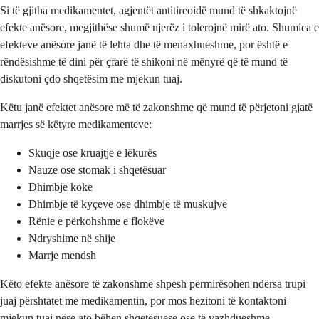
Si të gjitha medikamentet, agjentët antitireoidë mund të shkaktojnë
efekte anësore, megjithëse shumë njerëz i tolerojnë mirë ato. Shumica e
efekteve anësore janë të lehta dhe të menaxhueshme, por është e
rëndësishme të dini për çfarë të shikoni në mënyrë që të mund të
diskutoni çdo shqetësim me mjekun tuaj.
Këtu janë efektet anësore më të zakonshme që mund të përjetoni gjatë
marrjes së këtyre medikamenteve:
Skuqje ose kruajtje e lëkurës
Nauze ose stomak i shqetësuar
Dhimbje koke
Dhimbje të kyçeve ose dhimbje të muskujve
Rënie e përkohshme e flokëve
Ndryshime në shije
Marrje mendsh
Këto efekte anësore të zakonshme shpesh përmirësohen ndërsa trupi
juaj përshtatet me medikamentin, por mos hezitoni të kontaktoni
mjekun tuaj nëse ato bëhen shqetësuese ose të vazhdueshme.