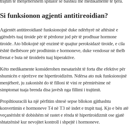
trajtim të menjëhershëm spitalor së bashku me medikamente të tjera.
Si funksionon agjenti antitireoidian?
Agjentët antitireoidianë funksionojnë duke ndërhyrë në aftësinë e
gjëndrës tuaj tiroide për të përdorur jod për të prodhuar hormone
tiroide. Ato bllokojnë një enzimë të quajtur peroksidazë tiroide, e cila
është thelbësore për prodhimin e hormoneve, duke vendosur në thelb
frenat e buta në tiroideën tuaj hiperaktive.
Këto medikamente konsiderohen mesatarisht të forta dhe efektive për
shumicën e njerëzve me hipertiroidizëm. Ndërsa ato nuk funksionojnë
menjëherë, ju zakonisht do të filloni të vini re përmirësime në
simptomat tuaja brenda disa javësh nga fillimi i trajtimit.
Propiltiouracili ka një përfitim shtesë sepse bllokon gjithashtu
konvertimin e hormoneve T4 në T3 në indet e trupit tuaj. Kjo e bën atë
veçanërisht të dobishëm në rastet e rënda të hipertiroidizmit ose gjatë
shtatzënisë kur nevojitet kontroll i shpejtë i hormoneve.