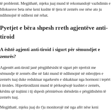
të problemit. Megjithatë, mjeku juaj mund të rekomandojë vazhdimin e
bllokuesve beta nëse keni kushte të tjera të zemrës ose nëse ato ju
ndihmojnë të ndiheni më rehat.
Pyetjet e bëra shpesh rreth agjentëve anti-
tiroid
A është agjenti anti-tiroid i sigurt për sëmundjet e
zemrës?
Agjentët anti-tiroid janë përgjithësisht të sigurt për njerëzit me
sëmundje të zemrës dhe në fakt mund të ndihmojnë në mbrojtjen e
zemrës tuaj duke reduktuar ngarkesën e shkaktuar nga hormoni i tepërt
i tiroides. Hipertiroidizmi mund të përkeqësojë kushtet e zemrës,
kështu që trajtimi i tij shpesh përmirëson shëndetin e përgjithshëm të
zemrës tuaj.
Megjithatë, mjeku juaj do t'ju monitorojë më nga afër nëse keni