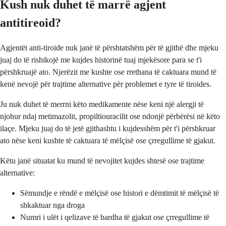
Kush nuk duhet të marrë agjent
antitireoid?
Agjentët anti-tiroide nuk janë të përshtatshëm për të gjithë dhe mjeku
juaj do të rishikojë me kujdes historinë tuaj mjekësore para se t'i
përshkruajë ato. Njerëzit me kushte ose rrethana të caktuara mund të
kenë nevojë për trajtime alternative për problemet e tyre të tiroides.
Ju nuk duhet të merrni këto medikamente nëse keni një alergji të
njohur ndaj metimazolit, propiltiouracilit ose ndonjë përbërësi në këto
ilaçe. Mjeku juaj do të jetë gjithashtu i kujdesshëm për t'i përshkruar
ato nëse keni kushte të caktuara të mëlçisë ose çrregullime të gjakut.
Këtu janë situatat ku mund të nevojitet kujdes shtesë ose trajtime
alternative:
Sëmundje e rëndë e mëlçisë ose histori e dëmtimit të mëlçisë të
shkaktuar nga droga
Numri i ulët i qelizave të bardha të gjakut ose çrregullime të