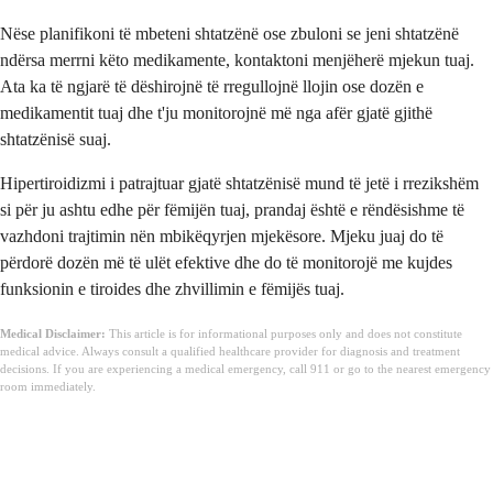
Nëse planifikoni të mbeteni shtatzënë ose zbuloni se jeni shtatzënë
ndërsa merrni këto medikamente, kontaktoni menjëherë mjekun tuaj.
Ata ka të ngjarë të dëshirojnë të rregullojnë llojin ose dozën e
medikamentit tuaj dhe t'ju monitorojnë më nga afër gjatë gjithë
shtatzënisë suaj.
Hipertiroidizmi i patrajtuar gjatë shtatzënisë mund të jetë i rrezikshëm
si për ju ashtu edhe për fëmijën tuaj, prandaj është e rëndësishme të
vazhdoni trajtimin nën mbikëqyrjen mjekësore. Mjeku juaj do të
përdorë dozën më të ulët efektive dhe do të monitorojë me kujdes
funksionin e tiroides dhe zhvillimin e fëmijës tuaj.
Medical Disclaimer:
This article is for informational purposes only and does not constitute
medical advice. Always consult a qualified healthcare provider for diagnosis and treatment
decisions. If you are experiencing a medical emergency, call 911 or go to the nearest emergency
room immediately.