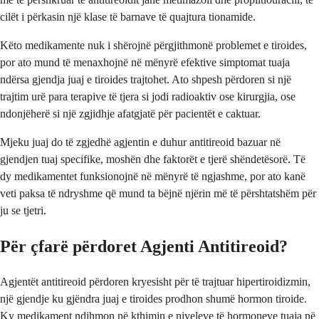
cilët i përkasin një klase të barnave të quajtura tionamide.
Këto medikamente nuk i shërojnë përgjithmonë problemet e tiroides,
por ato mund të menaxhojnë në mënyrë efektive simptomat tuaja
ndërsa gjendja juaj e tiroides trajtohet. Ato shpesh përdoren si një
trajtim urë para terapive të tjera si jodi radioaktiv ose kirurgjia, ose
ndonjëherë si një zgjidhje afatgjatë për pacientët e caktuar.
Mjeku juaj do të zgjedhë agjentin e duhur antitireoid bazuar në
gjendjen tuaj specifike, moshën dhe faktorët e tjerë shëndetësorë. Të
dy medikamentet funksionojnë në mënyrë të ngjashme, por ato kanë
veti paksa të ndryshme që mund ta bëjnë njërin më të përshtatshëm për
ju se tjetri.
Për çfarë përdoret Agjenti Antitireoid?
Agjentët antitireoid përdoren kryesisht për të trajtuar hipertiroidizmin,
një gjendje ku gjëndra juaj e tiroides prodhon shumë hormon tiroide.
Ky medikament ndihmon në kthimin e niveleve të hormoneve tuaja në