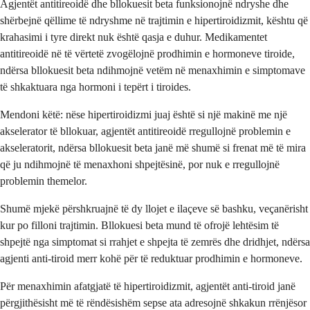
Agjentët antitireoidë dhe bllokuesit beta funksionojnë ndryshe dhe
shërbejnë qëllime të ndryshme në trajtimin e hipertiroidizmit, kështu që
krahasimi i tyre direkt nuk është qasja e duhur. Medikamentet
antitireoidë në të vërtetë zvogëlojnë prodhimin e hormoneve tiroide,
ndërsa bllokuesit beta ndihmojnë vetëm në menaxhimin e simptomave
të shkaktuara nga hormoni i tepërt i tiroides.
Mendoni këtë: nëse hipertiroidizmi juaj është si një makinë me një
akselerator të bllokuar, agjentët antitireoidë rregullojnë problemin e
akseleratorit, ndërsa bllokuesit beta janë më shumë si frenat më të mira
që ju ndihmojnë të menaxhoni shpejtësinë, por nuk e rregullojnë
problemin themelor.
Shumë mjekë përshkruajnë të dy llojet e ilaçeve së bashku, veçanërisht
kur po filloni trajtimin. Bllokuesi beta mund të ofrojë lehtësim të
shpejtë nga simptomat si rrahjet e shpejta të zemrës dhe dridhjet, ndërsa
agjenti anti-tiroid merr kohë për të reduktuar prodhimin e hormoneve.
Për menaxhimin afatgjatë të hipertiroidizmit, agjentët anti-tiroid janë
përgjithësisht më të rëndësishëm sepse ata adresojnë shkakun rrënjësor