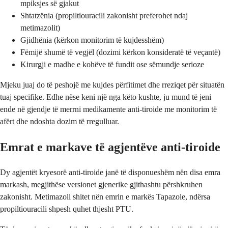
mpiksjes së gjakut
Shtatzënia (propiltiouracili zakonisht preferohet ndaj
metimazolit)
Gjidhënia (kërkon monitorim të kujdesshëm)
Fëmijë shumë të vegjël (dozimi kërkon konsideratë të veçantë)
Kirurgji e madhe e kohëve të fundit ose sëmundje serioze
Mjeku juaj do të peshojë me kujdes përfitimet dhe rreziqet për situatën
tuaj specifike. Edhe nëse keni një nga këto kushte, ju mund të jeni
ende në gjendje të merrni medikamente anti-tiroide me monitorim të
afërt dhe ndoshta dozim të rregulluar.
Emrat e markave të agjentëve anti-tiroide
Dy agjentët kryesorë anti-tiroide janë të disponueshëm nën disa emra
markash, megjithëse versionet gjenerike gjithashtu përshkruhen
zakonisht. Metimazoli shitet nën emrin e markës Tapazole, ndërsa
propiltiouracili shpesh quhet thjesht PTU.