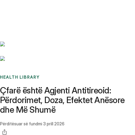
Benchmarks
Stories
FAQ
Sign up / Log in
HEALTH LIBRARY
Çfarë është Agjenti Antitireoid:
Përdorimet, Doza, Efektet Anësore
dhe Më Shumë
Përditësuar së fundmi
3 prill 2026