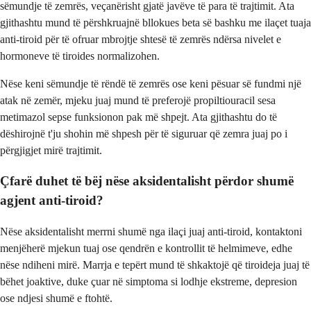
sëmundje të zemrës, veçanërisht gjatë javëve të para të trajtimit. Ata
gjithashtu mund të përshkruajnë bllokues beta së bashku me ilaçet tuaja
anti-tiroid për të ofruar mbrojtje shtesë të zemrës ndërsa nivelet e
hormoneve të tiroides normalizohen.
Nëse keni sëmundje të rëndë të zemrës ose keni pësuar së fundmi një
atak në zemër, mjeku juaj mund të preferojë propiltiouracil sesa
metimazol sepse funksionon pak më shpejt. Ata gjithashtu do të
dëshirojnë t'ju shohin më shpesh për të siguruar që zemra juaj po i
përgjigjet mirë trajtimit.
Çfarë duhet të bëj nëse aksidentalisht përdor shumë
agjent anti-tiroid?
Nëse aksidentalisht merrni shumë nga ilaçi juaj anti-tiroid, kontaktoni
menjëherë mjekun tuaj ose qendrën e kontrollit të helmimeve, edhe
nëse ndiheni mirë. Marrja e tepërt mund të shkaktojë që tiroideja juaj të
bëhet joaktive, duke çuar në simptoma si lodhje ekstreme, depresion
ose ndjesi shumë e ftohtë.