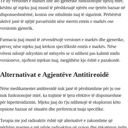
Të dy versionet e markës dhe ato gjenerike funksionojnë njësoj mirë,
kështu që mjeku juaj mund të përshkruajë njërën ose tjetrën bazuar në
disponueshmërinë, koston ose mbulimin tuaj të sigurimit. Përbërësit
aktivë janë të njëjtë pavarësisht nëse merrni emrin e markës ose
versionin gjenerik.
Farmacia juaj mund të zëvendësojë versionet e markës dhe gjenerike,
përveç nëse mjeku juaj kërkon specifikisht emrin e markës. Nëse
vëreni ndonjë ndryshim në mënyrën se si ndiheni pas kalimit midis
versioneve, njoftoni mjekun tuaj, megjithëse kjo është e pazakontë.
Alternativat e Agjentëve Antitireoidë
Nëse medikamentet antitireoidë nuk janë të përshtatshme për ju ose
nuk funksionojnë mirë, ka trajtime të tjera efektive të disponueshme
për hipertiroidizmin. Mjeku juaj do t'ju ndihmojë të eksploroni këto
opsione bazuar në situatën dhe preferencat tuaja specifike.
Terapia me jod radioaktiv është një alternativë e zakonshme që
përfshin marrjen e një pilule radioaktive që synon dhe shkatërron indin