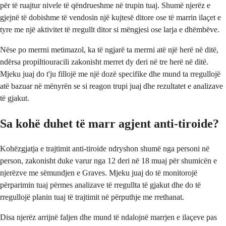
për të ruajtur nivele të qëndrueshme në trupin tuaj. Shumë njerëz e
gjejnë të dobishme të vendosin një kujtesë ditore ose të marrin ilaçet e
tyre me një aktivitet të rregullt ditor si mëngjesi ose larja e dhëmbëve.
Nëse po merrni metimazol, ka të ngjarë ta merrni atë një herë në ditë,
ndërsa propiltiouracili zakonisht merret dy deri në tre herë në ditë.
Mjeku juaj do t'ju fillojë me një dozë specifike dhe mund ta rregullojë
atë bazuar në mënyrën se si reagon trupi juaj dhe rezultatet e analizave
të gjakut.
Sa kohë duhet të marr agjent anti-tiroide?
Kohëzgjatja e trajtimit anti-tiroide ndryshon shumë nga personi në
person, zakonisht duke varur nga 12 deri në 18 muaj për shumicën e
njerëzve me sëmundjen e Graves. Mjeku juaj do të monitorojë
përparimin tuaj përmes analizave të rregullta të gjakut dhe do të
rregullojë planin tuaj të trajtimit në përputhje me rrethanat.
Disa njerëz arrijnë faljen dhe mund të ndalojnë marrjen e ilaçeve pas