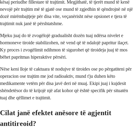
kësaj periudhe fillestare të trajtimit. Megjithatë, të tjerët mund të kenë
nevojë për trajtim më të gjatë ose mund të zgjedhin të qëndrojnë në një
dozë mirëmbajtjeje për disa vite, veçanërisht nëse opsionet e tjera të
trajtimit nuk janë të përshtatshme.
Mjeku juaj do të zvogëlojë gradualisht dozën tuaj ndërsa nivelet e
hormoneve tiroide stabilizohen, në vend që të ndalojë papritur ilaçet.
Ky proces i zvogëlimit ndihmon të sigurohet që tiroideja juaj të mos
bëhet papritmas hiperaktive përsëri.
Nëse keni lloje të caktuara të nodujve të tiroides ose po përgatiteni për
operacion ose trajtim me jod radioaktiv, mund t'ju duhen këto
medikamente vetëm për disa javë deri në muaj. Ekipi juaj i kujdesit
shëndetësor do të krijojë një afat kohor që është specifik për situatën
tuaj dhe qëllimet e trajtimit.
Cilat janë efektet anësore të agjentit
antitireoid?