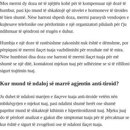
Mos merrni dy doza në të njëjtën kohë për të kompensuar një dozë të
humbur, pasi kjo mund të shkaktojë që nivelet e hormoneve të tiroides
të bien shumë. Nëse harroni shpesh doza, merrni parasysh vendosjen e
kujtesave telefonike ose përdorimin e një organizatori pilulash për t'ju
ndihmuar të qëndroni në rrugën e duhur.
Humbja e një doze të rastësishme zakonisht nuk është e dëmshme, por
përpiquni të merrni ilaçet tuaja vazhdimisht për rezultate më të mira.
Nëse humbisni disa doza ose harroni të merrni ilaçet tuaja për më
shumë se një ditë, kontaktoni mjekun tuaj për udhëzime se si të rifilloni
sigurt trajtimin tuaj.
Kur mund të ndaloj së marrë agjentin anti-tiroid?
Ju duhet të ndaloni marrjen e ilaçeve tuaja anti-tiroide vetëm nën
mbikëqyrjen e mjekut tuaj, pasi ndalimi shumë herët ose shumë
papritur mund të shkaktojë kthimin e hipertiroidizmit tuaj. Mjeku juaj
do të përdorë analizat e gjakut dhe simptomat tuaja për të përcaktuar se
kur është e sigurt të zvogëloni ose të ndaloni ilaçet tuaja.