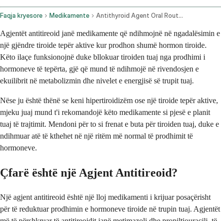
Faqja kryesore
Medikamente
Antithyroid Agent Oral Route Rectal Route
Agjentët antitireoid janë medikamente që ndihmojnë në ngadalësimin e
një gjëndre tiroide tepër aktive kur prodhon shumë hormon tiroide.
Këto ilaçe funksionojnë duke bllokuar tiroiden tuaj nga prodhimi i
hormoneve të tepërta, gjë që mund të ndihmojë në rivendosjen e
ekuilibrit në metabolizmin dhe nivelet e energjisë së trupit tuaj.
Nëse ju është thënë se keni hipertiroidizëm ose një tiroide tepër aktive,
mjeku juaj mund t'i rekomandojë këto medikamente si pjesë e planit
tuaj të trajtimit. Mendoni për to si frenat e buta për tiroiden tuaj, duke e
ndihmuar atë të kthehet në një ritëm më normal të prodhimit të
hormoneve.
Çfarë është një Agjent Antitireoid?
Një agjent antitireoid është një lloj medikamenti i krijuar posaçërisht
për të reduktuar prodhimin e hormoneve tiroide në trupin tuaj. Agjentët
më të përshkruar të antitireoidit janë metimazoli dhe propiltiouracili, të