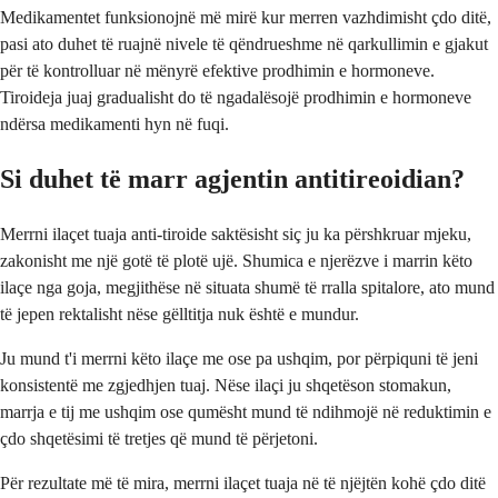
Medikamentet funksionojnë më mirë kur merren vazhdimisht çdo ditë,
pasi ato duhet të ruajnë nivele të qëndrueshme në qarkullimin e gjakut
për të kontrolluar në mënyrë efektive prodhimin e hormoneve.
Tiroideja juaj gradualisht do të ngadalësojë prodhimin e hormoneve
ndërsa medikamenti hyn në fuqi.
Si duhet të marr agjentin antitireoidian?
Merrni ilaçet tuaja anti-tiroide saktësisht siç ju ka përshkruar mjeku,
zakonisht me një gotë të plotë ujë. Shumica e njerëzve i marrin këto
ilaçe nga goja, megjithëse në situata shumë të rralla spitalore, ato mund
të jepen rektalisht nëse gëlltitja nuk është e mundur.
Ju mund t'i merrni këto ilaçe me ose pa ushqim, por përpiquni të jeni
konsistentë me zgjedhjen tuaj. Nëse ilaçi ju shqetëson stomakun,
marrja e tij me ushqim ose qumësht mund të ndihmojë në reduktimin e
çdo shqetësimi të tretjes që mund të përjetoni.
Për rezultate më të mira, merrni ilaçet tuaja në të njëjtën kohë çdo ditë