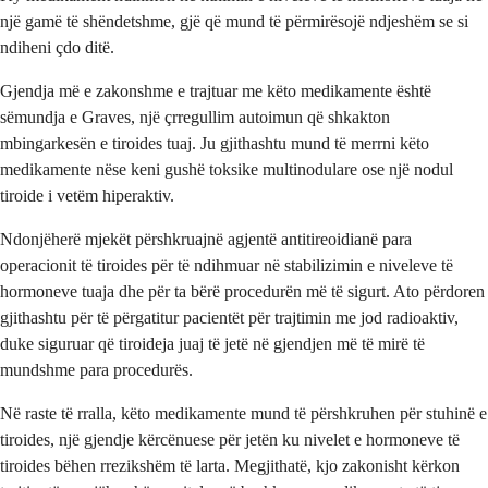
një gamë të shëndetshme, gjë që mund të përmirësojë ndjeshëm se si
ndiheni çdo ditë.
Gjendja më e zakonshme e trajtuar me këto medikamente është
sëmundja e Graves, një çrregullim autoimun që shkakton
mbingarkesën e tiroides tuaj. Ju gjithashtu mund të merrni këto
medikamente nëse keni gushë toksike multinodulare ose një nodul
tiroide i vetëm hiperaktiv.
Ndonjëherë mjekët përshkruajnë agjentë antitireoidianë para
operacionit të tiroides për të ndihmuar në stabilizimin e niveleve të
hormoneve tuaja dhe për ta bërë procedurën më të sigurt. Ato përdoren
gjithashtu për të përgatitur pacientët për trajtimin me jod radioaktiv,
duke siguruar që tiroideja juaj të jetë në gjendjen më të mirë të
mundshme para procedurës.
Në raste të rralla, këto medikamente mund të përshkruhen për stuhinë e
tiroides, një gjendje kërcënuese për jetën ku nivelet e hormoneve të
tiroides bëhen rrezikshëm të larta. Megjithatë, kjo zakonisht kërkon