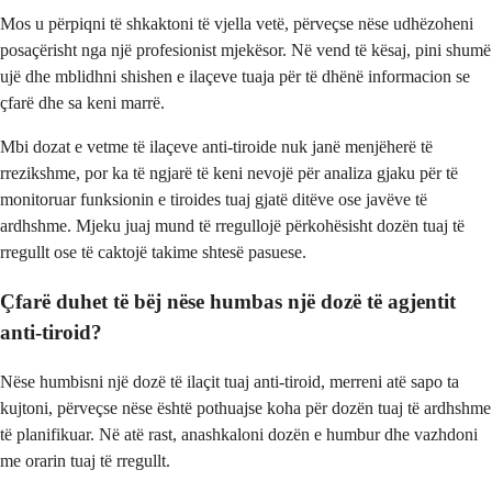
Mos u përpiqni të shkaktoni të vjella vetë, përveçse nëse udhëzoheni
posaçërisht nga një profesionist mjekësor. Në vend të kësaj, pini shumë
ujë dhe mblidhni shishen e ilaçeve tuaja për të dhënë informacion se
çfarë dhe sa keni marrë.
Mbi dozat e vetme të ilaçeve anti-tiroide nuk janë menjëherë të
rrezikshme, por ka të ngjarë të keni nevojë për analiza gjaku për të
monitoruar funksionin e tiroides tuaj gjatë ditëve ose javëve të
ardhshme. Mjeku juaj mund të rregullojë përkohësisht dozën tuaj të
rregullt ose të caktojë takime shtesë pasuese.
Çfarë duhet të bëj nëse humbas një dozë të agjentit
anti-tiroid?
Nëse humbisni një dozë të ilaçit tuaj anti-tiroid, merreni atë sapo ta
kujtoni, përveçse nëse është pothuajse koha për dozën tuaj të ardhshme
të planifikuar. Në atë rast, anashkaloni dozën e humbur dhe vazhdoni
me orarin tuaj të rregullt.