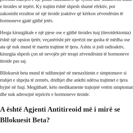
e tiroides së tepërt. Ky trajtim është shpesh shumë efektiv, por
zakonisht rezulton në një tiroide joaktive që kërkon zëvendësim të
hormoneve gjatë gjithë jetës.
Heqja kirurgjikale e një pjese ose e gjithë tiroides tuaj (tireoidektomia)
është një opsion tjetër, veçanërisht për njerëzit me gusha të mëdha ose
ata që nuk mund të marrin trajtime të tjera. Ashtu si jodi radioaktiv,
kirurgjia shpesh çon në nevojën për terapi zëvendësimi të hormoneve
tiroide pas saj.
Bllokuesit beta mund të ndihmojnë në menaxhimin e simptomave si
rrahjet e shpejta të zemrës, dridhjet dhe ankthi ndërsa trajtimet e tjera
hyjnë në fuqi. Megjithatë, këto medikamente trajtojnë vetëm simptomat
dhe nuk adresojnë tepricën e hormoneve tiroide.
A është Agjenti Antitireoid më i mirë se
Bllokuesit Beta?