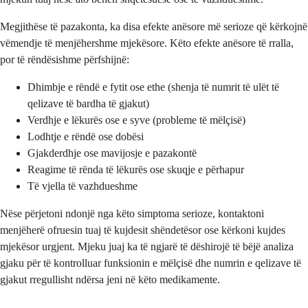
Megjithëse të pazakonta, ka disa efekte anësore më serioze që kërkojnë
vëmendje të menjëhershme mjekësore. Këto efekte anësore të rralla,
por të rëndësishme përfshijnë:
Dhimbje e rëndë e fytit ose ethe (shenja të numrit të ulët të
qelizave të bardha të gjakut)
Verdhje e lëkurës ose e syve (probleme të mëlçisë)
Lodhtje e rëndë ose dobësi
Gjakderdhje ose mavijosje e pazakontë
Reagime të rënda të lëkurës ose skuqje e përhapur
Të vjella të vazhdueshme
Nëse përjetoni ndonjë nga këto simptoma serioze, kontaktoni
menjëherë ofruesin tuaj të kujdesit shëndetësor ose kërkoni kujdes
mjekësor urgjent. Mjeku juaj ka të ngjarë të dëshirojë të bëjë analiza
gjaku për të kontrolluar funksionin e mëlçisë dhe numrin e qelizave të
gjakut rregullisht ndërsa jeni në këto medikamente.