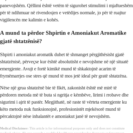
panevojshëm. Qëllimi është vetëm të sigurohet stimulimi i mjaftueshëm
për të ndihmuar në rivendosjen e vetëdijes normale, jo për të ruajtur
vigjilencën me kalimin e kohës.
A mund ta përdor Shpirtin e Amoniakut Aromatike
gjatë shtatzënisë?
Shpirti i amoniakut aromatik duhet të shmanget përgjithësisht gjatë
shtatzënisë, përveçse kur është absolutisht e nevojshme në një situatë
emergjente. Avujt e fortë kimikë mund të shkaktojnë acarim të
frymëmarrjes ose stres që mund të mos jetë ideal për gratë shtatzëna.
Nëse një grua shtatzënë bie të fikët, zakonisht është më mirë të
përdoren metoda më të buta si ngritja e këmbëve, lirimi i rrobave dhe
sigurimi i ajrit të pastër. Megjithatë, në raste të vërteta emergjente ku
këto metoda nuk funksionojnë, profesionistët mjekësorë mund të
përcaktojnë nëse inhalantët e amoniakut janë të nevojshëm.
Medical Disclaimer:
This article is for informational purposes only and does not constitute