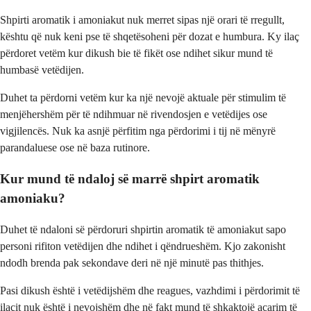
Shpirti aromatik i amoniakut nuk merret sipas një orari të rregullt,
kështu që nuk keni pse të shqetësoheni për dozat e humbura. Ky ilaç
përdoret vetëm kur dikush bie të fikët ose ndihet sikur mund të
humbasë vetëdijen.
Duhet ta përdorni vetëm kur ka një nevojë aktuale për stimulim të
menjëhershëm për të ndihmuar në rivendosjen e vetëdijes ose
vigjilencës. Nuk ka asnjë përfitim nga përdorimi i tij në mënyrë
parandaluese ose në baza rutinore.
Kur mund të ndaloj së marrë shpirt aromatik
amoniaku?
Duhet të ndaloni së përdoruri shpirtin aromatik të amoniakut sapo
personi rifiton vetëdijen dhe ndihet i qëndrueshëm. Kjo zakonisht
ndodh brenda pak sekondave deri në një minutë pas thithjes.
Pasi dikush është i vetëdijshëm dhe reagues, vazhdimi i përdorimit të
ilaçit nuk është i nevojshëm dhe në fakt mund të shkaktojë acarim të