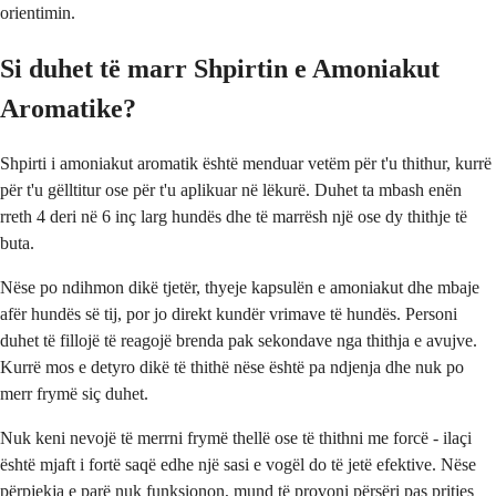
orientimin.
Si duhet të marr Shpirtin e Amoniakut
Aromatike?
Shpirti i amoniakut aromatik është menduar vetëm për t'u thithur, kurrë
për t'u gëlltitur ose për t'u aplikuar në lëkurë. Duhet ta mbash enën
rreth 4 deri në 6 inç larg hundës dhe të marrësh një ose dy thithje të
buta.
Nëse po ndihmon dikë tjetër, thyeje kapsulën e amoniakut dhe mbaje
afër hundës së tij, por jo direkt kundër vrimave të hundës. Personi
duhet të fillojë të reagojë brenda pak sekondave nga thithja e avujve.
Kurrë mos e detyro dikë të thithë nëse është pa ndjenja dhe nuk po
merr frymë siç duhet.
Nuk keni nevojë të merrni frymë thellë ose të thithni me forcë - ilaçi
është mjaft i fortë saqë edhe një sasi e vogël do të jetë efektive. Nëse
përpjekja e parë nuk funksionon, mund të provoni përsëri pas pritjes