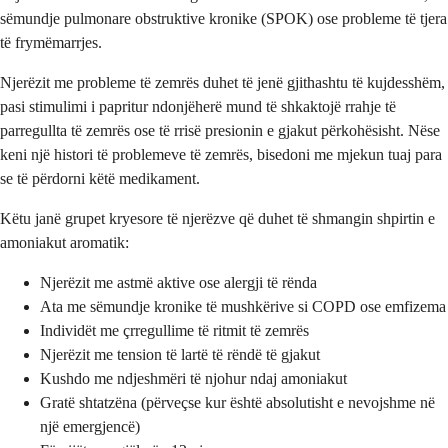
sëmundje pulmonare obstruktive kronike (SPOK) ose probleme të tjera
të frymëmarrjes.
Njerëzit me probleme të zemrës duhet të jenë gjithashtu të kujdesshëm,
pasi stimulimi i papritur ndonjëherë mund të shkaktojë rrahje të
parregullta të zemrës ose të rrisë presionin e gjakut përkohësisht. Nëse
keni një histori të problemeve të zemrës, bisedoni me mjekun tuaj para
se të përdorni këtë medikament.
Këtu janë grupet kryesore të njerëzve që duhet të shmangin shpirtin e
amoniakut aromatik:
Njerëzit me astmë aktive ose alergji të rënda
Ata me sëmundje kronike të mushkërive si COPD ose emfizema
Individët me çrregullime të ritmit të zemrës
Njerëzit me tension të lartë të rëndë të gjakut
Kushdo me ndjeshmëri të njohur ndaj amoniakut
Gratë shtatzëna (përveçse kur është absolutisht e nevojshme në
një emergjencë)