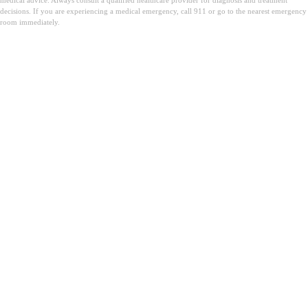
medical advice. Always consult a qualified healthcare provider for diagnosis and treatment
decisions. If you are experiencing a medical emergency, call 911 or go to the nearest emergency
room immediately.