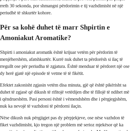
rreth 30 sekonda, por shmangni përdorimin e tij vazhdimisht në një
periudhë të shkurtër kohore.
Për sa kohë duhet të marr Shpirtin e
Amoniakut Aromatike?
Shpirti i amoniakut aromatik është krijuar vetëm për përdorim të
menjëhershëm, afatshkurtër. Kurrë nuk duhet ta përdorësh si ilaç të
rregullt ose për periudha të zgjatura. Është menduar të përdoret një ose
dy herë gjatë një episode të vetme të të fikëtit.
Efektet zakonisht zgjasin vetëm disa minuta, gjë që është pikërisht sa
duhet të zgjasë që dikush të rifitojë vetëdijen dhe të fillojë të ndihet më
i qëndrueshëm. Pasi personi është i vëmendshëm dhe i përgjegjshëm,
nuk ka nevojë të vazhdoni të përdorni ilaçin.
Nëse dikush nuk përgjigjet pas dy përpjekjeve, ose nëse vazhdon të
fiket vazhdimisht, kjo tregon një problem më serioz mjekësor që ka