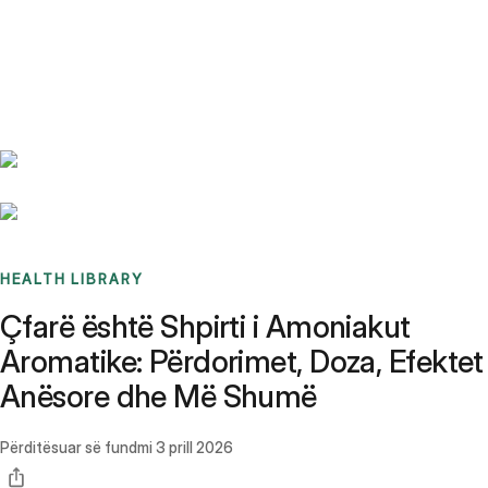
Benchmarks
Stories
FAQ
Sign up / Log in
HEALTH LIBRARY
Çfarë është Shpirti i Amoniakut
Aromatike: Përdorimet, Doza, Efektet
Anësore dhe Më Shumë
Përditësuar së fundmi
3 prill 2026