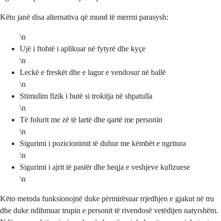
Këtu janë disa alternativa që mund të merrni parasysh:
\n
Ujë i ftohtë i aplikuar në fytyrë dhe kyçe
\n
Leckë e freskët dhe e lagur e vendosur në ballë
\n
Stimulim fizik i butë si trokitja në shpatulla
\n
Të folurit me zë të lartë dhe qartë me personin
\n
Sigurimi i pozicionimit të duhur me këmbët e ngritura
\n
Sigurimi i ajrit të pastër dhe heqja e veshjeve kufizuese
\n
Këto metoda funksionojnë duke përmirësuar rrjedhjen e gjakut në tru
dhe duke ndihmuar trupin e personit të rivendosë vetëdijen natyrshëm.