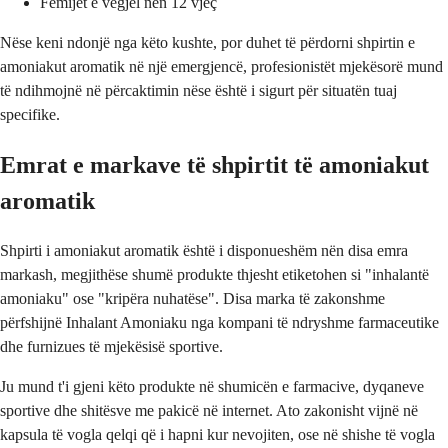
Fëmijët e vegjël nën 12 vjeç
Nëse keni ndonjë nga këto kushte, por duhet të përdorni shpirtin e
amoniakut aromatik në një emergjencë, profesionistët mjekësorë mund
të ndihmojnë në përcaktimin nëse është i sigurt për situatën tuaj
specifike.
Emrat e markave të shpirtit të amoniakut
aromatik
Shpirti i amoniakut aromatik është i disponueshëm nën disa emra
markash, megjithëse shumë produkte thjesht etiketohen si "inhalantë
amoniaku" ose "kripëra nuhatëse". Disa marka të zakonshme
përfshijnë Inhalant Amoniaku nga kompani të ndryshme farmaceutike
dhe furnizues të mjekësisë sportive.
Ju mund t'i gjeni këto produkte në shumicën e farmacive, dyqaneve
sportive dhe shitësve me pakicë në internet. Ato zakonisht vijnë në
kapsula të vogla qelqi që i hapni kur nevojiten, ose në shishe të vogla