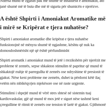
Ndërsa mund të zgjasin pak më shumë se inhaluesit e amoniakut, ato
janë shumë më të buta dhe më të sigurta për shumicën e njerëzve.
A është Shpirti i Amoniakut Aromatike më
i mirë se Kripërat e tjera nuhatëse?
Shpirti i amoniakut aromatike dhe kripërat e tjera nuhatëse
funksionojnë në mënyra shumë të ngjashme, kështu që nuk ka
domosdoshmërisht një që është përfundimisht
Shpirti aromatik i amoniakut mund të jetë i rrezikshëm për njerëzit me
probleme të zemrës, sepse shkakton stimulim të papritur që mund të
shkaktojë rrahje të parregullta të zemrës ose ndryshime të presionit të
gjakut. Nëse keni probleme me zemrën, duhet ta përdorni këtë ilaç
vetëm nën mbikëqyrjen mjekësore ose në raste urgjente.
Stimulimi i shpejtë mund të vërë stres shtesë në sistemin tuaj
kardiovaskular, gjë që mund të mos jetë e sigurt nëse tashmë keni
çrregullime të ritmit të zemrës ose tension të lartë të gjakut. Gjithmonë