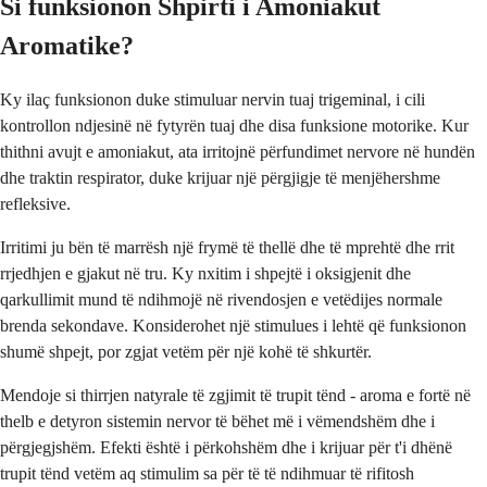
Si funksionon Shpirti i Amoniakut
Aromatike?
Ky ilaç funksionon duke stimuluar nervin tuaj trigeminal, i cili
kontrollon ndjesinë në fytyrën tuaj dhe disa funksione motorike. Kur
thithni avujt e amoniakut, ata irritojnë përfundimet nervore në hundën
dhe traktin respirator, duke krijuar një përgjigje të menjëhershme
refleksive.
Irritimi ju bën të marrësh një frymë të thellë dhe të mprehtë dhe rrit
rrjedhjen e gjakut në tru. Ky nxitim i shpejtë i oksigjenit dhe
qarkullimit mund të ndihmojë në rivendosjen e vetëdijes normale
brenda sekondave. Konsiderohet një stimulues i lehtë që funksionon
shumë shpejt, por zgjat vetëm për një kohë të shkurtër.
Mendoje si thirrjen natyrale të zgjimit të trupit tënd - aroma e fortë në
thelb e detyron sistemin nervor të bëhet më i vëmendshëm dhe i
përgjegjshëm. Efekti është i përkohshëm dhe i krijuar për t'i dhënë
trupit tënd vetëm aq stimulim sa për të të ndihmuar të rifitosh