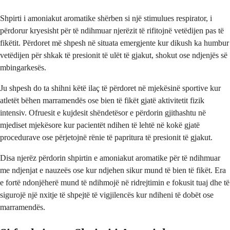
Shpirti i amoniakut aromatike shërben si një stimulues respirator, i
përdorur kryesisht për të ndihmuar njerëzit të rifitojnë vetëdijen pas të
fikëtit. Përdoret më shpesh në situata emergjente kur dikush ka humbur
vetëdijen për shkak të presionit të ulët të gjakut, shokut ose ndjenjës së
mbingarkesës.
Ju shpesh do ta shihni këtë ilaç të përdoret në mjekësinë sportive kur
atletët bëhen marramendës ose bien të fikët gjatë aktivitetit fizik
intensiv. Ofruesit e kujdesit shëndetësor e përdorin gjithashtu në
mjediset mjekësore kur pacientët ndihen të lehtë në kokë gjatë
procedurave ose përjetojnë rënie të papritura të presionit të gjakut.
Disa njerëz përdorin shpirtin e amoniakut aromatike për të ndihmuar
me ndjenjat e nauzeës ose kur ndjehen sikur mund të bien të fikët. Era
e fortë ndonjëherë mund të ndihmojë në ridrejtimin e fokusit tuaj dhe të
sigurojë një nxitje të shpejtë të vigjilencës kur ndiheni të dobët ose
marramendës.