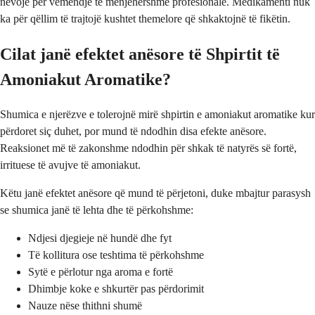
nevojë për vëmendje të menjëhershme profesionale. Medikamenti nuk
ka për qëllim të trajtojë kushtet themelore që shkaktojnë të fikëtin.
Cilat janë efektet anësore të Shpirtit të
Amoniakut Aromatike?
Shumica e njerëzve e tolerojnë mirë shpirtin e amoniakut aromatike kur
përdoret siç duhet, por mund të ndodhin disa efekte anësore.
Reaksionet më të zakonshme ndodhin për shkak të natyrës së fortë,
irrituese të avujve të amoniakut.
Këtu janë efektet anësore që mund të përjetoni, duke mbajtur parasysh
se shumica janë të lehta dhe të përkohshme:
Ndjesi djegieje në hundë dhe fyt
Të kollitura ose teshtima të përkohshme
Sytë e përlotur nga aroma e fortë
Dhimbje koke e shkurtër pas përdorimit
Nauze nëse thithni shumë