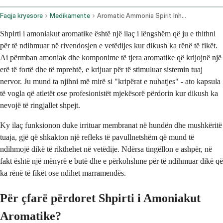
Faqja kryesore
Medikamente
Aromatic Ammonia Spirit Inhalation Route
Shpirti i amoniakut aromatike është një ilaç i lëngshëm që ju e thithni
për të ndihmuar në rivendosjen e vetëdijes kur dikush ka rënë të fikët.
Ai përmban amoniak dhe komponime të tjera aromatike që krijojnë një
erë të fortë dhe të mprehtë, e krijuar për të stimuluar sistemin tuaj
nervor. Ju mund ta njihni më mirë si "kripërat e nuhatjes" - ato kapsula
të vogla që atletët ose profesionistët mjekësorë përdorin kur dikush ka
nevojë të ringjallet shpejt.
Ky ilaç funksionon duke irrituar membranat në hundën dhe mushkëritë
tuaja, gjë që shkakton një refleks të pavullnetshëm që mund të
ndihmojë dikë të rikthehet në vetëdije. Ndërsa tingëllon e ashpër, në
fakt është një mënyrë e butë dhe e përkohshme për të ndihmuar dikë që
ka rënë të fikët ose ndihet marramendës.
Për çfarë përdoret Shpirti i Amoniakut
Aromatike?