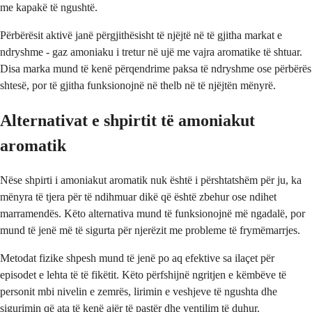
me kapakë të ngushtë.
Përbërësit aktivë janë përgjithësisht të njëjtë në të gjitha markat e
ndryshme - gaz amoniaku i tretur në ujë me vajra aromatike të shtuar.
Disa marka mund të kenë përqendrime paksa të ndryshme ose përbërës
shtesë, por të gjitha funksionojnë në thelb në të njëjtën mënyrë.
Alternativat e shpirtit të amoniakut
aromatik
Nëse shpirti i amoniakut aromatik nuk është i përshtatshëm për ju, ka
mënyra të tjera për të ndihmuar dikë që është zbehur ose ndihet
marramendës. Këto alternativa mund të funksionojnë më ngadalë, por
mund të jenë më të sigurta për njerëzit me probleme të frymëmarrjes.
Metodat fizike shpesh mund të jenë po aq efektive sa ilaçet për
episodet e lehta të të fikëtit. Këto përfshijnë ngritjen e këmbëve të
personit mbi nivelin e zemrës, lirimin e veshjeve të ngushta dhe
sigurimin që ata të kenë ajër të pastër dhe ventilim të duhur.