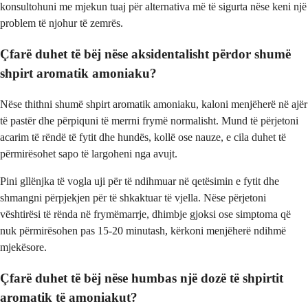
konsultohuni me mjekun tuaj për alternativa më të sigurta nëse keni një
problem të njohur të zemrës.
Çfarë duhet të bëj nëse aksidentalisht përdor shumë
shpirt aromatik amoniaku?
Nëse thithni shumë shpirt aromatik amoniaku, kaloni menjëherë në ajër
të pastër dhe përpiquni të merrni frymë normalisht. Mund të përjetoni
acarim të rëndë të fytit dhe hundës, kollë ose nauze, e cila duhet të
përmirësohet sapo të largoheni nga avujt.
Pini gllënjka të vogla uji për të ndihmuar në qetësimin e fytit dhe
shmangni përpjekjen për të shkaktuar të vjella. Nëse përjetoni
vështirësi të rënda në frymëmarrje, dhimbje gjoksi ose simptoma që
nuk përmirësohen pas 15-20 minutash, kërkoni menjëherë ndihmë
mjekësore.
Çfarë duhet të bëj nëse humbas një dozë të shpirtit
aromatik të amoniakut?