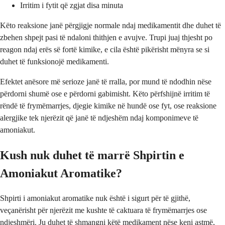
Irritim i fytit që zgjat disa minuta
Këto reaksione janë përgjigje normale ndaj medikamentit dhe duhet të
zbehen shpejt pasi të ndaloni thithjen e avujve. Trupi juaj thjesht po
reagon ndaj erës së fortë kimike, e cila është pikërisht mënyra se si
duhet të funksionojë medikamenti.
Efektet anësore më serioze janë të rralla, por mund të ndodhin nëse
përdorni shumë ose e përdorni gabimisht. Këto përfshijnë irritim të
rëndë të frymëmarrjes, djegie kimike në hundë ose fyt, ose reaksione
alergjike tek njerëzit që janë të ndjeshëm ndaj komponimeve të
amoniakut.
Kush nuk duhet të marrë Shpirtin e
Amoniakut Aromatike?
Shpirti i amoniakut aromatike nuk është i sigurt për të gjithë,
veçanërisht për njerëzit me kushte të caktuara të frymëmarrjes ose
ndjeshmëri. Ju duhet të shmangni këtë medikament nëse keni astmë,