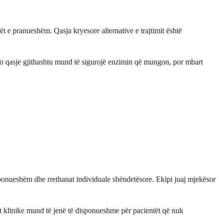
 e pranueshëm. Qasja kryesore alternative e trajtimit është
jo qasje gjithashtu mund të sigurojë enzimin që mungon, por mbart
sponueshëm dhe rrethanat individuale shëndetësore. Ekipi juaj mjekësor
et klinike mund të jenë të disponueshme për pacientët që nuk