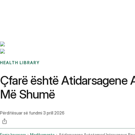
Benchmarks
Stories
FAQ
Sign up / Log in
HEALTH LIBRARY
Çfarë është Atidarsagene 
Më Shumë
Përditësuar së fundmi
3 prill 2026
Faqja kryesore
Medikamente
Atidarsagene Autotemcel Intravenous Ro