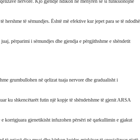
h qelizave nervore. Kjo gjendje ndikon në mënyrën se si funksionojnë
të hershme të sëmundjes. Është më efektive kur jepet para se të ndodhë
a juaj, përparimi i sëmundjes dhe gjendja e përgjithshme e shëndetit
hme grumbullohen në qelizat tuaja nervore dhe gradualisht i
lizuar ku shkencëtarët futin një kopje të shëndetshme të gjenit ARSA
le e korrigjuara gjenetikisht infuzohen përsëri në qarkullimin e gjakut
nd të zgjasë disa muaj dhe kërkon kujdes mjekësor të specializuar gjatë