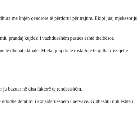
ura me linjën qendrore të përdorur për trajtim. Ekipi juaj mjekësor ju
timit, prandaj kujdesi i vazhdueshëm pasues është thelbësor.
në të dhënat aktuale. Mjeku juaj do të diskutojë të gjitha rreziqet e
 ju bazuar në disa faktorë të rëndësishëm.
 ndodhë dëmtimi i konsiderueshëm i nervave. Gjithashtu nuk është i