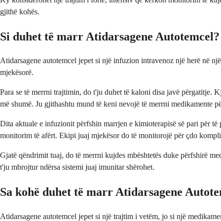
gjithë kohës.
Si duhet të marr Atidarsagene Autotemcel?
Atidarsagene autotemcel jepet si një infuzion intravenoz një herë në një
mjekësorë.
Para se të merrni trajtimin, do t'ju duhet të kaloni disa javë përgatitje.
më shumë. Ju gjithashtu mund të keni nevojë të merrni medikamente për 
Dita aktuale e infuzionit përfshin marrjen e kimioterapisë së pari për të 
monitorim të afërt. Ekipi juaj mjekësor do të monitorojë për çdo komplik
Gjatë qëndrimit tuaj, do të merrni kujdes mbështetës duke përfshirë medi
t'ju mbrojtur ndërsa sistemi juaj imunitar shërohet.
Sa kohë duhet të marr Atidarsagene Autot
Atidarsagene autotemcel jepet si një trajtim i vetëm, jo si një medikam