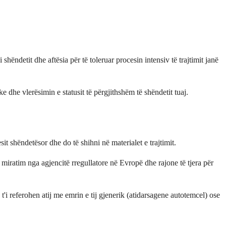
 shëndetit dhe aftësia për të toleruar procesin intensiv të trajtimit janë
e dhe vlerësimin e statusit të përgjithshëm të shëndetit tuaj.
 shëndetësor dhe do të shihni në materialet e trajtimit.
iratim nga agjencitë rregullatore në Evropë dhe rajone të tjera për
'i referohen atij me emrin e tij gjenerik (atidarsagene autotemcel) ose