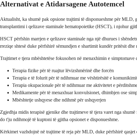
Alternativat e Atidarsagene Autotemcel
Aktualisht, ka shumë pak opsione trajtimi të disponueshme për MLD, gjë
transplantimi i qelizave staminale hematopoietike (HSCT), i njohur gjith
HSCT përfshin marrjen e qelizave staminale nga një dhurues i shëndetsh
rreziqe shtesë duke përfshirë sëmundjen e shartimit kundër pritësit dhe
Trajtimet e tjera mbështetëse fokusohen në menaxhimin e simptomave d
Terapia fizike për të ruajtur lëvizshmërinë dhe forcën
Terapia e të folurit për të ndihmuar me vështirësitë e komunikimi
Terapia okupacionale për të ndihmuar me aktivitetet e përditshm
Medikamente për të menaxhuar konvulsionet, dhimbjen ose simpt
Mbështetje ushqyese dhe ndihmë për ushqyerjen
Zgjedhja midis terapisë gjenike dhe trajtimeve të tjera varet nga shumë
do t'ju ndihmojë të kuptoni të gjitha opsionet e disponueshme.
Kërkimet vazhdojnë në trajtime të reja për MLD, duke përfshirë qasjet e