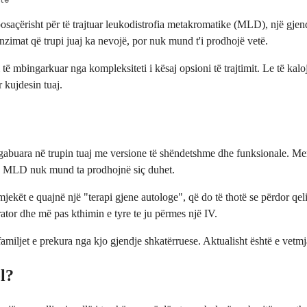
osaçërisht për të trajtuar leukodistrofia metakromatike (MLD), një gjend
enzimat që trupi juaj ka nevojë, por nuk mund t'i prodhojë vetë.
mbingarkuar nga kompleksiteti i kësaj opsioni të trajtimit. Le të kalojm
 kujdesin tuaj.
abuara në trupin tuaj me versione të shëndetshme dhe funksionale. Mendoj
me MLD nuk mund ta prodhojnë siç duhet.
ekët e quajnë një "terapi gjene autologe", që do të thotë se përdor qeli
ator dhe më pas kthimin e tyre te ju përmes një IV.
amiljet e prekura nga kjo gjendje shkatërruese. Aktualisht është e vet
l?