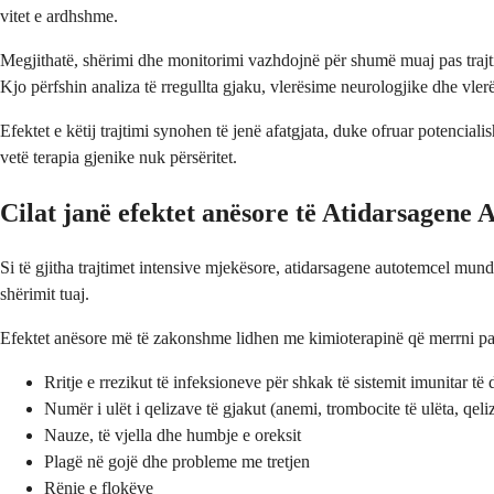
vitet e ardhshme.
Megjithatë, shërimi dhe monitorimi vazhdojnë për shumë muaj pas trajtim
Kjo përfshin analiza të rregullta gjaku, vlerësime neurologjike dhe vlerë
Efektet e këtij trajtimi synohen të jenë afatgjata, duke ofruar potencial
vetë terapia gjenike nuk përsëritet.
Cilat janë efektet anësore të Atidarsagene
Si të gjitha trajtimet intensive mjekësore, atidarsagene autotemcel mund
shërimit tuaj.
Efektet anësore më të zakonshme lidhen me kimioterapinë që merrni para
Rritje e rrezikut të infeksioneve për shkak të sistemit imunitar të
Numër i ulët i qelizave të gjakut (anemi, trombocite të ulëta, qeliz
Nauze, të vjella dhe humbje e oreksit
Plagë në gojë dhe probleme me tretjen
Rënie e flokëve