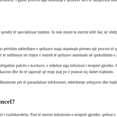
 qendër të specializuar trajtimi. Ju nuk mund ta merrni këtë ilaç në sht
 Kjo përfshin mbledhjen e qelizave tuaja staminale përmes një procesi të q
të ndihmuar në rritjen e numrit të qelizave staminale në qarkullimin e 
përgatitur palcën e kockave, e ndjekur nga infuzioni i terapisë gjenike. D
acion dhe do të sigurojë që trupi juaj po e pranon siç duhet trajtimin.
kamente për të parandaluar infeksionet, mbështetje ushqyese dhe trajtime
emcel?
ent i vazhdueshëm. Pasi të merrni infuzionin e terapisë gjenike, qeliza