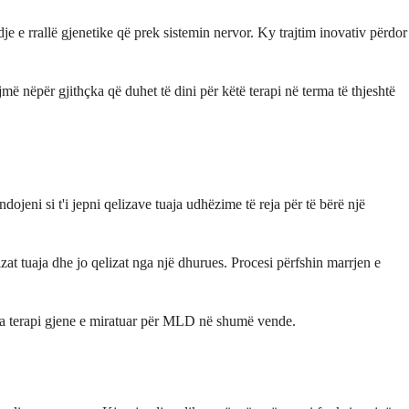
je e rrallë gjenetike që prek sistemin nervor. Ky trajtim inovativ përdor
ë nëpër gjithçka që duhet të dini për këtë terapi në terma të thjeshtë
eni si t'i jepni qelizave tuaja udhëzime të reja për të bërë një
zat tuaja dhe jo qelizat nga një dhurues. Procesi përfshin marrjen e
mja terapi gjene e miratuar për MLD në shumë vende.