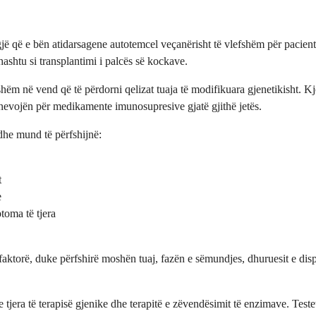
 që e bën atidarsagene autotemcel veçanërisht të vlefshëm për pacientët
ashtu si transplantimi i palcës së kockave.
ëm në vend që të përdorni qelizat tuaja të modifikuara gjenetikisht. K
 nevojën për medikamente imunosupresive gjatë gjithë jetës.
he mund të përfshijnë:
t
e
oma të tjera
 faktorë, duke përfshirë moshën tuaj, fazën e sëmundjes, dhuruesit e di
 tjera të terapisë gjenike dhe terapitë e zëvendësimit të enzimave. Test