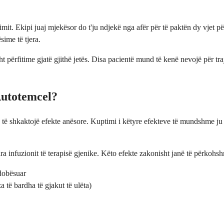
it. Ekipi juaj mjekësor do t'ju ndjekë nga afër për të paktën dy vjet p
sime të tjera.
isht përfitime gjatë gjithë jetës. Disa pacientë mund të kenë nevojë për t
 Autotemcel?
 të shkaktojë efekte anësore. Kuptimi i këtyre efekteve të mundshme ju nd
 infuzionit të terapisë gjenike. Këto efekte zakonisht janë të përkohsh
 dobësuar
a të bardha të gjakut të ulëta)