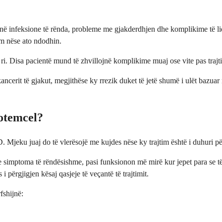
ë infeksione të rënda, probleme me gjakderdhjen dhe komplikime të lidh
ëm nëse ato ndodhin.
 i ri. Disa pacientë mund të zhvillojnë komplikime muaj ose vite pas traj
ancerit të gjakut, megjithëse ky rrezik duket të jetë shumë i ulët bazuar 
otemcel?
Mjeku juaj do të vlerësojë me kujdes nëse ky trajtim është i duhuri për
imptoma të rëndësishme, pasi funksionon më mirë kur jepet para se të
përgjigjen kësaj qasjeje të veçantë të trajtimit.
fshijnë: