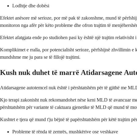
Lodhtje dhe dobësi
Efektet anësore më serioze, por më pak të zakonshme, mund të përfshijn
monitoron nga afër për këto probleme dhe ofron trajtim të menjëhersh
Efektet afatgjata ende po studiohen pasi ky është një trajtim relativisht
Komplikimet e rralla, por potencialisht serioze, përfshijnë zhvillimin e k
mundshme me ju para se të fillojë trajtimi.
Kush nuk duhet të marrë Atidarsagene Aut
Atidarsagene autotemcel nuk është i përshtatshëm për të gjithë me MLD. 
Kjo terapi zakonisht nuk rekomandohet nëse keni MLD të avancuar me s
përshtatshëm për variante të caktuara gjenetike të MLD që mund të mos i 
Kushtet e tjera që mund t'ju bëjnë të papërshtatshëm për këtë trajtim për
Probleme të rënda të zemrës, mushkërive ose veshkave