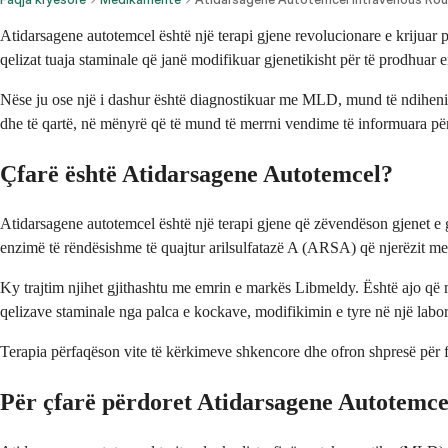
Atidarsagene autotemcel është një terapi gjene revolucionare e krijuar p
qelizat tuaja staminale që janë modifikuar gjenetikisht për të prodhuar 
Nëse ju ose një i dashur është diagnostikuar me MLD, mund të ndiheni të 
dhe të qartë, në mënyrë që të mund të merrni vendime të informuara për
Çfarë është Atidarsagene Autotemcel?
Atidarsagene autotemcel është një terapi gjene që zëvendëson gjenet e g
enzimë të rëndësishme të quajtur arilsulfatazë A (ARSA) që njerëzit 
Ky trajtim njihet gjithashtu me emrin e markës Libmeldy. Është ajo që mj
qelizave staminale nga palca e kockave, modifikimin e tyre në një labor
Terapia përfaqëson vite të kërkimeve shkencore dhe ofron shpresë për f
Për çfarë përdoret Atidarsagene Autotemce