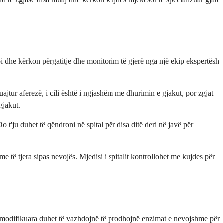
ëpi dhe kërkon përgatitje dhe monitorim të gjerë nga një ekip ekspertësh
uajtur aferezë, i cili është i ngjashëm me dhurimin e gjakut, por zgjat
gjakut.
o t'ju duhet të qëndroni në spital për disa ditë deri në javë për
 të tjera sipas nevojës. Mjedisi i spitalit kontrollohet me kujdes për
t e modifikuara duhet të vazhdojnë të prodhojnë enzimat e nevojshme për