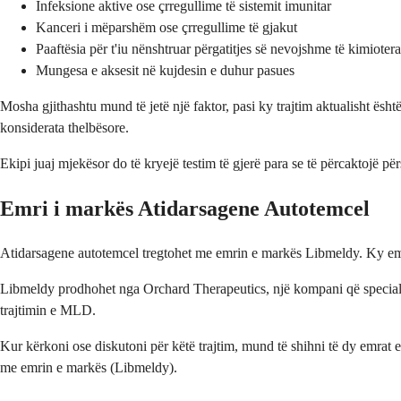
Infeksione aktive ose çrregullime të sistemit imunitar
Kanceri i mëparshëm ose çrregullime të gjakut
Paaftësia për t'iu nënshtruar përgatitjes së nevojshme të kimioter
Mungesa e aksesit në kujdesin e duhur pasues
Mosha gjithashtu mund të jetë një faktor, pasi ky trajtim aktualisht është i
konsiderata thelbësore.
Ekipi juaj mjekësor do të kryejë testim të gjerë para se të përcaktojë për
Emri i markës Atidarsagene Autotemcel
Atidarsagene autotemcel tregtohet me emrin e markës Libmeldy. Ky emër ë
Libmeldy prodhohet nga Orchard Therapeutics, një kompani që specializo
trajtimin e MLD.
Kur kërkoni ose diskutoni për këtë trajtim, mund të shihni të dy emrat e
me emrin e markës (Libmeldy).