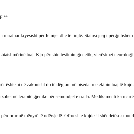
apisë
 miratuar kryesisht për fëmijët dhe të rinjtë. Statusi juaj i përgjithshëm i
shtatshmërinë tuaj. Kjo përfshin testimin gjenetik, vlerësimet neurologjik
shtë ai që zakonisht do të dëgjoni në bisedat me ekipin tuaj të kujdesit
het në terapitë gjenike për sëmundjet e rralla. Medikamenti ka marrë m
 përdorur në mënyrë të ndërsjellë. Ofruesit e kujdesit shëndetësor mund t