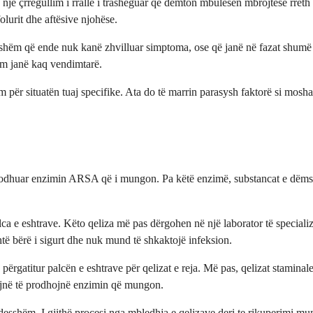
një çrregullim i rrallë i trashëguar që dëmton mbulesën mbrojtëse rret
olurit dhe aftësive njohëse.
rshëm që ende nuk kanë zhvilluar simptoma, ose që janë në fazat shumë 
ëm janë kaq vendimtarë.
m për situatën tuaj specifike. Ata do të marrin parasysh faktorë si mosh
ë prodhuar enzimin ARSA që i mungon. Pa këtë enzimë, substancat e dëms
palca e eshtrave. Këto qeliza më pas dërgohen në një laborator të specia
htë bërë i sigurt dhe nuk mund të shkaktojë infeksion.
ë përgatitur palcën e eshtrave për qelizat e reja. Më pas, qelizat stamina
lojnë të prodhojnë enzimin që mungon.
jdesshëm. I gjithë procesi nga mbledhja e qelizave deri te rikuperimi mu