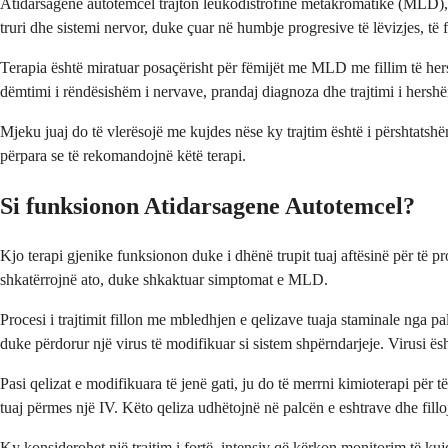
Atidarsagene autotemcel trajton leukodistrofinë metakromatike (MLD), 
truri dhe sistemi nervor, duke çuar në humbje progresive të lëvizjes, të f
Terapia është miratuar posaçërisht për fëmijët me MLD me fillim të he
dëmtimi i rëndësishëm i nervave, prandaj diagnoza dhe trajtimi i hersh
Mjeku juaj do të vlerësojë me kujdes nëse ky trajtim është i përshtatshë
përpara se të rekomandojnë këtë terapi.
Si funksionon Atidarsagene Autotemcel?
Kjo terapi gjenike funksionon duke i dhënë trupit tuaj aftësinë për t
shkatërrojnë ato, duke shkaktuar simptomat e MLD.
Procesi i trajtimit fillon me mbledhjen e qelizave tuaja staminale nga 
duke përdorur një virus të modifikuar si sistem shpërndarjeje. Virusi ës
Pasi qelizat e modifikuara të jenë gati, ju do të merrni kimioterapi për t
tuaj përmes një IV. Këto qeliza udhëtojnë në palcën e eshtrave dhe fil
Ky konsiderohet një trajtim i fortë, intensiv që kërkon monitorim të ku