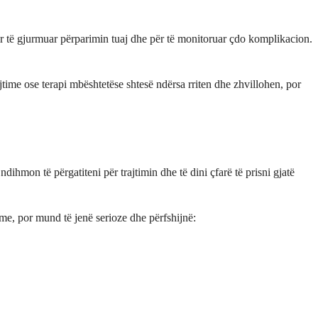
ër të gjurmuar përparimin tuaj dhe për të monitoruar çdo komplikacion.
rajtime ose terapi mbështetëse shtesë ndërsa rriten dhe zhvillohen, por
ihmon të përgatiteni për trajtimin dhe të dini çfarë të prisni gjatë
me, por mund të jenë serioze dhe përfshijnë: