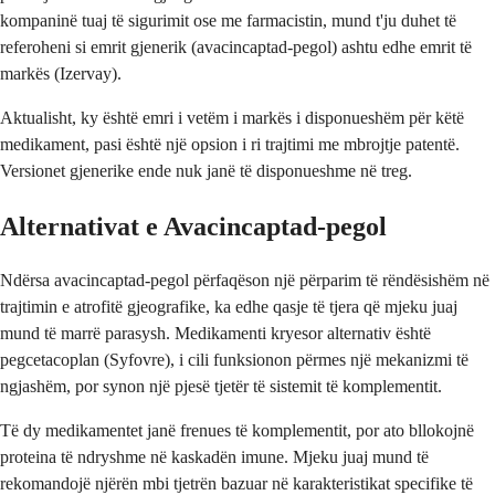
kompaninë tuaj të sigurimit ose me farmacistin, mund t'ju duhet të
referoheni si emrit gjenerik (avacincaptad-pegol) ashtu edhe emrit të
markës (Izervay).
Aktualisht, ky është emri i vetëm i markës i disponueshëm për këtë
medikament, pasi është një opsion i ri trajtimi me mbrojtje patentë.
Versionet gjenerike ende nuk janë të disponueshme në treg.
Alternativat e Avacincaptad-pegol
Ndërsa avacincaptad-pegol përfaqëson një përparim të rëndësishëm në
trajtimin e atrofitë gjeografike, ka edhe qasje të tjera që mjeku juaj
mund të marrë parasysh. Medikamenti kryesor alternativ është
pegcetacoplan (Syfovre), i cili funksionon përmes një mekanizmi të
ngjashëm, por synon një pjesë tjetër të sistemit të komplementit.
Të dy medikamentet janë frenues të komplementit, por ato bllokojnë
proteina të ndryshme në kaskadën imune. Mjeku juaj mund të
rekomandojë njërën mbi tjetrën bazuar në karakteristikat specifike të