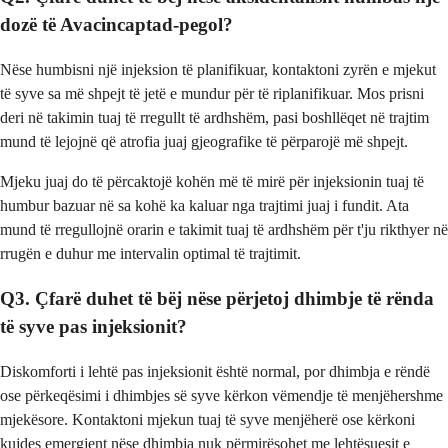
dozë të Avacincaptad-pegol?
Nëse humbisni një injeksion të planifikuar, kontaktoni zyrën e mjekut
të syve sa më shpejt të jetë e mundur për të riplanifikuar. Mos prisni
deri në takimin tuaj të rregullt të ardhshëm, pasi boshllëqet në trajtim
mund të lejojnë që atrofia juaj gjeografike të përparojë më shpejt.
Mjeku juaj do të përcaktojë kohën më të mirë për injeksionin tuaj të
humbur bazuar në sa kohë ka kaluar nga trajtimi juaj i fundit. Ata
mund të rregullojnë orarin e takimit tuaj të ardhshëm për t'ju rikthyer në
rrugën e duhur me intervalin optimal të trajtimit.
Q3. Çfarë duhet të bëj nëse përjetoj dhimbje të rënda
të syve pas injeksionit?
Diskomforti i lehtë pas injeksionit është normal, por dhimbja e rëndë
ose përkeqësimi i dhimbjes së syve kërkon vëmendje të menjëhershme
mjekësore. Kontaktoni mjekun tuaj të syve menjëherë ose kërkoni
kujdes emergjent nëse dhimbja nuk përmirësohet me lehtësuesit e