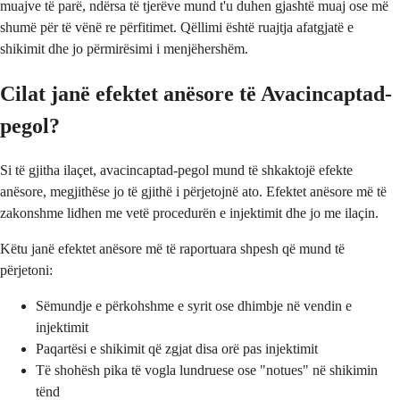
muajve të parë, ndërsa të tjerëve mund t'u duhen gjashtë muaj ose më
shumë për të vënë re përfitimet. Qëllimi është ruajtja afatgjatë e
shikimit dhe jo përmirësimi i menjëhershëm.
Cilat janë efektet anësore të Avacincaptad-
pegol?
Si të gjitha ilaçet, avacincaptad-pegol mund të shkaktojë efekte
anësore, megjithëse jo të gjithë i përjetojnë ato. Efektet anësore më të
zakonshme lidhen me vetë procedurën e injektimit dhe jo me ilaçin.
Këtu janë efektet anësore më të raportuara shpesh që mund të
përjetoni:
Sëmundje e përkohshme e syrit ose dhimbje në vendin e
injektimit
Paqartësi e shikimit që zgjat disa orë pas injektimit
Të shohësh pika të vogla lundruese ose "notues" në shikimin
tënd