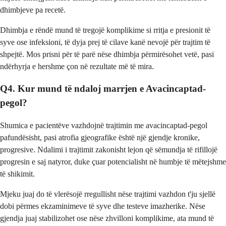
dhimbjeve pa recetë.
Dhimbja e rëndë mund të tregojë komplikime si rritja e presionit të
syve ose infeksioni, të dyja prej të cilave kanë nevojë për trajtim të
shpejtë. Mos prisni për të parë nëse dhimbja përmirësohet vetë, pasi
ndërhyrja e hershme çon në rezultate më të mira.
Q4. Kur mund të ndaloj marrjen e Avacincaptad-
pegol?
Shumica e pacientëve vazhdojnë trajtimin me avacincaptad-pegol
pafundësisht, pasi atrofia gjeografike është një gjendje kronike,
progresive. Ndalimi i trajtimit zakonisht lejon që sëmundja të rifillojë
progresin e saj natyror, duke çuar potencialisht në humbje të mëtejshme
të shikimit.
Mjeku juaj do të vlerësojë rregullisht nëse trajtimi vazhdon t'ju sjellë
dobi përmes ekzaminimeve të syve dhe testeve imazherike. Nëse
gjendja juaj stabilizohet ose nëse zhvilloni komplikime, ata mund të