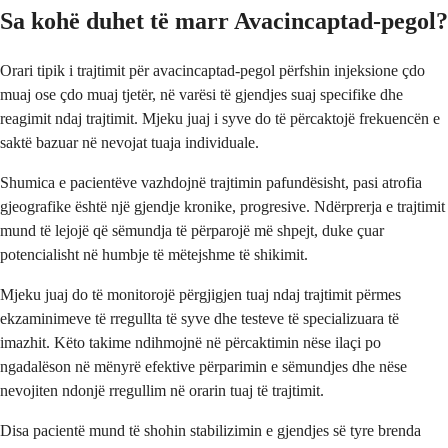
Sa kohë duhet të marr Avacincaptad-pegol?
Orari tipik i trajtimit për avacincaptad-pegol përfshin injeksione çdo
muaj ose çdo muaj tjetër, në varësi të gjendjes suaj specifike dhe
reagimit ndaj trajtimit. Mjeku juaj i syve do të përcaktojë frekuencën e
saktë bazuar në nevojat tuaja individuale.
Shumica e pacientëve vazhdojnë trajtimin pafundësisht, pasi atrofia
gjeografike është një gjendje kronike, progresive. Ndërprerja e trajtimit
mund të lejojë që sëmundja të përparojë më shpejt, duke çuar
potencialisht në humbje të mëtejshme të shikimit.
Mjeku juaj do të monitorojë përgjigjen tuaj ndaj trajtimit përmes
ekzaminimeve të rregullta të syve dhe testeve të specializuara të
imazhit. Këto takime ndihmojnë në përcaktimin nëse ilaçi po
ngadalëson në mënyrë efektive përparimin e sëmundjes dhe nëse
nevojiten ndonjë rregullim në orarin tuaj të trajtimit.
Disa pacientë mund të shohin stabilizimin e gjendjes së tyre brenda