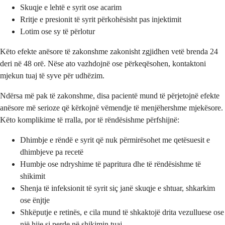
Skuqje e lehtë e syrit ose acarim
Rritje e presionit të syrit përkohësisht pas injektimit
Lotim ose sy të përlotur
Këto efekte anësore të zakonshme zakonisht zgjidhen vetë brenda 24
deri në 48 orë. Nëse ato vazhdojnë ose përkeqësohen, kontaktoni
mjekun tuaj të syve për udhëzim.
Ndërsa më pak të zakonshme, disa pacientë mund të përjetojnë efekte
anësore më serioze që kërkojnë vëmendje të menjëhershme mjekësore.
Këto komplikime të rralla, por të rëndësishme përfshijnë:
Dhimbje e rëndë e syrit që nuk përmirësohet me qetësuesit e
dhimbjeve pa recetë
Humbje ose ndryshime të papritura dhe të rëndësishme të
shikimit
Shenja të infeksionit të syrit siç janë skuqje e shtuar, shkarkim
ose ënjtje
Shkëputje e retinës, e cila mund të shkaktojë drita vezulluese ose
një hije si perde në shikimin tuaj