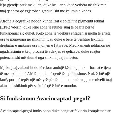
Kjo gjendje prek makulën, duke krijuar pika të verbëra në shikimin
tuaj qendror që zgjerohen gradualisht me kalimin e kohës.
Atrofia gjeografike ndodh kur qelizat e epitelit të pigmentit retinal
(EPR) vdesin, duke lënë zona të retinës suaj të paafta për të
funksionuar siç duhet. Këto zona të vdekura shfaqen si njolla të errëta
ose të munguara në shikimin tuaj, duke e bërë të vështirë leximin,
drejtimin e makinës ose njohjen e fytyrave. Medikamenti ndihmon në
ngadalësimin e këtij procesi të vdekjes së qelizave, duke ruajtur
potencialisht më shumë nga shikimi juaj i mbetur.
Mjeku juaj zakonisht do të rekomandojë këtë trajtim kur format e tjera
të menaxhimit të AMD nuk kanë qenë të mjaftueshme. Nuk është një
kurë, por më tepër një mënyrë për të ndihmuar në ruajtjen e nivelit tuaj
aktual të shikimit për sa kohë që është e mundur.
Si funksionon Avacincaptad-pegol?
Avacincaptad-pegol funksionon duke penguar faktorin komplementar