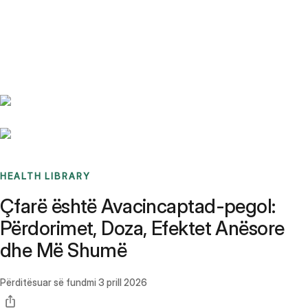
Benchmarks
Stories
FAQ
Sign up / Log in
HEALTH LIBRARY
Çfarë është Avacincaptad-pegol:
Përdorimet, Doza, Efektet Anësore
dhe Më Shumë
Përditësuar së fundmi
3 prill 2026