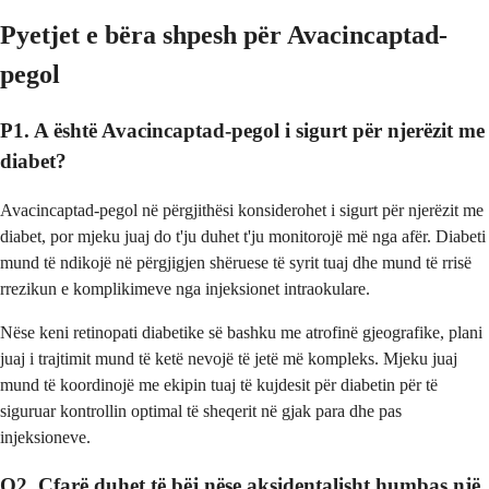
Pyetjet e bëra shpesh për Avacincaptad-
pegol
P1. A është Avacincaptad-pegol i sigurt për njerëzit me
diabet?
Avacincaptad-pegol në përgjithësi konsiderohet i sigurt për njerëzit me
diabet, por mjeku juaj do t'ju duhet t'ju monitorojë më nga afër. Diabeti
mund të ndikojë në përgjigjen shëruese të syrit tuaj dhe mund të rrisë
rrezikun e komplikimeve nga injeksionet intraokulare.
Nëse keni retinopati diabetike së bashku me atrofinë gjeografike, plani
juaj i trajtimit mund të ketë nevojë të jetë më kompleks. Mjeku juaj
mund të koordinojë me ekipin tuaj të kujdesit për diabetin për të
siguruar kontrollin optimal të sheqerit në gjak para dhe pas
injeksioneve.
Q2. Çfarë duhet të bëj nëse aksidentalisht humbas një