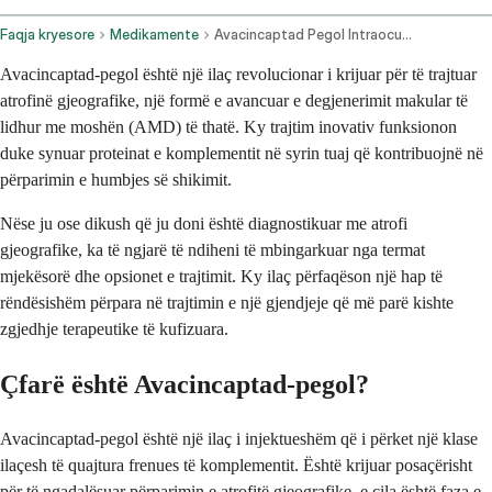
Faqja kryesore
Medikamente
Avacincaptad Pegol Intraocular Route
Avacincaptad-pegol është një ilaç revolucionar i krijuar për të trajtuar
atrofinë gjeografike, një formë e avancuar e degjenerimit makular të
lidhur me moshën (AMD) të thatë. Ky trajtim inovativ funksionon
duke synuar proteinat e komplementit në syrin tuaj që kontribuojnë në
përparimin e humbjes së shikimit.
Nëse ju ose dikush që ju doni është diagnostikuar me atrofi
gjeografike, ka të ngjarë të ndiheni të mbingarkuar nga termat
mjekësorë dhe opsionet e trajtimit. Ky ilaç përfaqëson një hap të
rëndësishëm përpara në trajtimin e një gjendjeje që më parë kishte
zgjedhje terapeutike të kufizuara.
Çfarë është Avacincaptad-pegol?
Avacincaptad-pegol është një ilaç i injektueshëm që i përket një klase
ilaçesh të quajtura frenues të komplementit. Është krijuar posaçërisht
për të ngadalësuar përparimin e atrofitë gjeografike, e cila është faza e