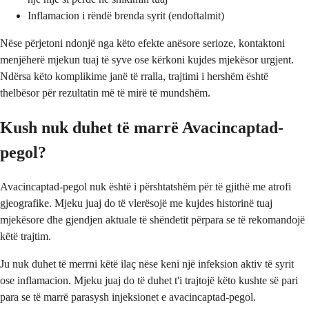
Inflamacion i rëndë brenda syrit (endoftalmit)
Nëse përjetoni ndonjë nga këto efekte anësore serioze, kontaktoni
menjëherë mjekun tuaj të syve ose kërkoni kujdes mjekësor urgjent.
Ndërsa këto komplikime janë të rralla, trajtimi i hershëm është
thelbësor për rezultatin më të mirë të mundshëm.
Kush nuk duhet të marrë Avacincaptad-
pegol?
Avacincaptad-pegol nuk është i përshtatshëm për të gjithë me atrofi
gjeografike. Mjeku juaj do të vlerësojë me kujdes historinë tuaj
mjekësore dhe gjendjen aktuale të shëndetit përpara se të rekomandojë
këtë trajtim.
Ju nuk duhet të merrni këtë ilaç nëse keni një infeksion aktiv të syrit
ose inflamacion. Mjeku juaj do të duhet t'i trajtojë këto kushte së pari
para se të marrë parasysh injeksionet e avacincaptad-pegol.