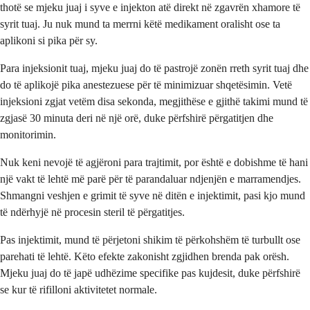
thotë se mjeku juaj i syve e injekton atë direkt në zgavrën xhamore të
syrit tuaj. Ju nuk mund ta merrni këtë medikament oralisht ose ta
aplikoni si pika për sy.
Para injeksionit tuaj, mjeku juaj do të pastrojë zonën rreth syrit tuaj dhe
do të aplikojë pika anestezuese për të minimizuar shqetësimin. Vetë
injeksioni zgjat vetëm disa sekonda, megjithëse e gjithë takimi mund të
zgjasë 30 minuta deri në një orë, duke përfshirë përgatitjen dhe
monitorimin.
Nuk keni nevojë të agjëroni para trajtimit, por është e dobishme të hani
një vakt të lehtë më parë për të parandaluar ndjenjën e marramendjes.
Shmangni veshjen e grimit të syve në ditën e injektimit, pasi kjo mund
të ndërhyjë në procesin steril të përgatitjes.
Pas injektimit, mund të përjetoni shikim të përkohshëm të turbullt ose
parehati të lehtë. Këto efekte zakonisht zgjidhen brenda pak orësh.
Mjeku juaj do të japë udhëzime specifike pas kujdesit, duke përfshirë
se kur të rifilloni aktivitetet normale.