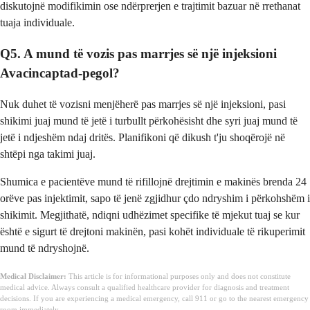
diskutojnë modifikimin ose ndërprerjen e trajtimit bazuar në rrethanat
tuaja individuale.
Q5. A mund të vozis pas marrjes së një injeksioni
Avacincaptad-pegol?
Nuk duhet të vozisni menjëherë pas marrjes së një injeksioni, pasi
shikimi juaj mund të jetë i turbullt përkohësisht dhe syri juaj mund të
jetë i ndjeshëm ndaj dritës. Planifikoni që dikush t'ju shoqërojë në
shtëpi nga takimi juaj.
Shumica e pacientëve mund të rifillojnë drejtimin e makinës brenda 24
orëve pas injektimit, sapo të jenë zgjidhur çdo ndryshim i përkohshëm i
shikimit. Megjithatë, ndiqni udhëzimet specifike të mjekut tuaj se kur
është e sigurt të drejtoni makinën, pasi kohët individuale të rikuperimit
mund të ndryshojnë.
Medical Disclaimer:
This article is for informational purposes only and does not constitute
medical advice. Always consult a qualified healthcare provider for diagnosis and treatment
decisions. If you are experiencing a medical emergency, call 911 or go to the nearest emergency
room immediately.