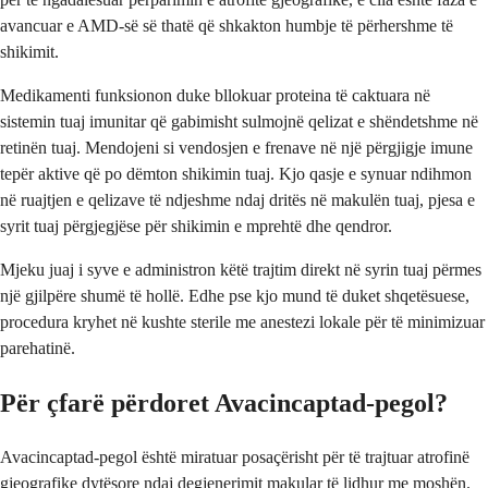
avancuar e AMD-së së thatë që shkakton humbje të përhershme të
shikimit.
Medikamenti funksionon duke bllokuar proteina të caktuara në
sistemin tuaj imunitar që gabimisht sulmojnë qelizat e shëndetshme në
retinën tuaj. Mendojeni si vendosjen e frenave në një përgjigje imune
tepër aktive që po dëmton shikimin tuaj. Kjo qasje e synuar ndihmon
në ruajtjen e qelizave të ndjeshme ndaj dritës në makulën tuaj, pjesa e
syrit tuaj përgjegjëse për shikimin e mprehtë dhe qendror.
Mjeku juaj i syve e administron këtë trajtim direkt në syrin tuaj përmes
një gjilpëre shumë të hollë. Edhe pse kjo mund të duket shqetësuese,
procedura kryhet në kushte sterile me anestezi lokale për të minimizuar
parehatinë.
Për çfarë përdoret Avacincaptad-pegol?
Avacincaptad-pegol është miratuar posaçërisht për të trajtuar atrofinë
gjeografike dytësore ndaj degjenerimit makular të lidhur me moshën.