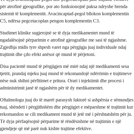
për atrofinë gjeografike, por ato funksionojnë paksa ndryshe brenda
sistemit të komplementit. Avacincaptad-pegol bllokon komplementin
C5, ndërsa pegcetacoplan pengon komplementin C3.
Studimet klinike sugjerojnë se të dyja medikamentet mund të
ngadalësojnë përparimin e atrofinë gjeografike me sasi të ngjashme.
Zgjedhja midis tyre shpesh varet nga përgjigja juaj individuale ndaj
trajtimit dhe çdo efekt anësor që mund të përjetoni.
Disa pacientë mund të përgjigjen më mirë ndaj një medikamenti sesa
tjetrit, prandaj mjeku juaj mund të rekomandojë ndërrimin e trajtimeve
nëse nuk shihni përfitimet e pritura. Orari i injektimit dhe procesi i
administrimit janë të ngjashëm për të dy medikamentet.
Oftalmologu juaj do të marrë parasysh faktorë si ashpërsia e sëmundjes
tuaj, shëndeti i përgjithshëm dhe përgjigjet e mëparshme të trajtimit kur
rekomandon se cili medikament mund të jetë më i përshtatshëm për ju.
Të dyja përfaqësojnë përparime të rëndësishme në trajtimin e një
gjendjeje që më parë nuk kishte trajtime efektive.