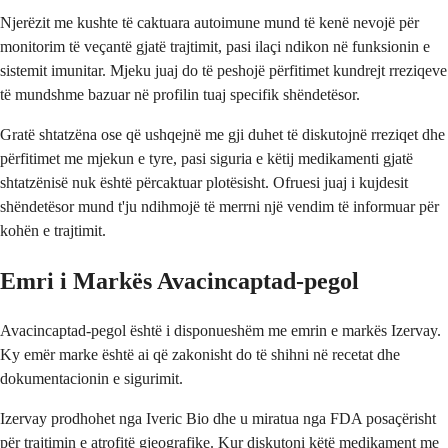
Njerëzit me kushte të caktuara autoimune mund të kenë nevojë për
monitorim të veçantë gjatë trajtimit, pasi ilaçi ndikon në funksionin e
sistemit imunitar. Mjeku juaj do të peshojë përfitimet kundrejt rreziqeve
të mundshme bazuar në profilin tuaj specifik shëndetësor.
Gratë shtatzëna ose që ushqejnë me gji duhet të diskutojnë rreziqet dhe
përfitimet me mjekun e tyre, pasi siguria e këtij medikamenti gjatë
shtatzënisë nuk është përcaktuar plotësisht. Ofruesi juaj i kujdesit
shëndetësor mund t'ju ndihmojë të merrni një vendim të informuar për
kohën e trajtimit.
Emri i Markës Avacincaptad-pegol
Avacincaptad-pegol është i disponueshëm me emrin e markës Izervay.
Ky emër marke është ai që zakonisht do të shihni në recetat dhe
dokumentacionin e sigurimit.
Izervay prodhohet nga Iveric Bio dhe u miratua nga FDA posaçërisht
për trajtimin e atrofitë gjeografike. Kur diskutoni këtë medikament me