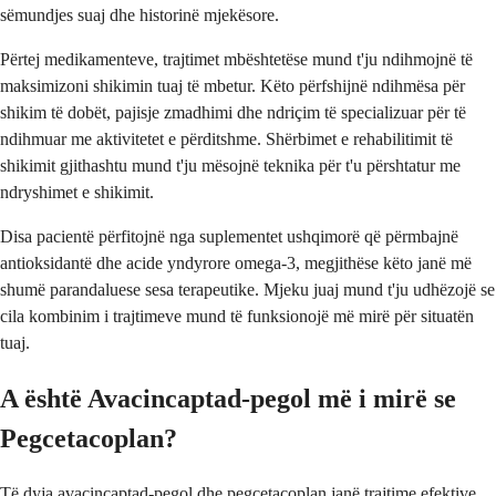
sëmundjes suaj dhe historinë mjekësore.
Përtej medikamenteve, trajtimet mbështetëse mund t'ju ndihmojnë të
maksimizoni shikimin tuaj të mbetur. Këto përfshijnë ndihmësa për
shikim të dobët, pajisje zmadhimi dhe ndriçim të specializuar për të
ndihmuar me aktivitetet e përditshme. Shërbimet e rehabilitimit të
shikimit gjithashtu mund t'ju mësojnë teknika për t'u përshtatur me
ndryshimet e shikimit.
Disa pacientë përfitojnë nga suplementet ushqimorë që përmbajnë
antioksidantë dhe acide yndyrore omega-3, megjithëse këto janë më
shumë parandaluese sesa terapeutike. Mjeku juaj mund t'ju udhëzojë se
cila kombinim i trajtimeve mund të funksionojë më mirë për situatën
tuaj.
A është Avacincaptad-pegol më i mirë se
Pegcetacoplan?
Të dyja avacincaptad-pegol dhe pegcetacoplan janë trajtime efektive