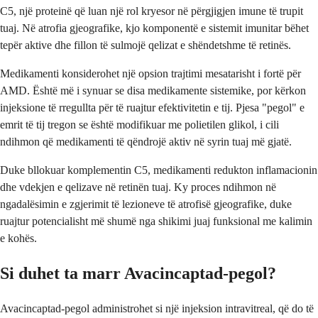
C5, një proteinë që luan një rol kryesor në përgjigjen imune të trupit
tuaj. Në atrofia gjeografike, kjo komponentë e sistemit imunitar bëhet
tepër aktive dhe fillon të sulmojë qelizat e shëndetshme të retinës.
Medikamenti konsiderohet një opsion trajtimi mesatarisht i fortë për
AMD. Është më i synuar se disa medikamente sistemike, por kërkon
injeksione të rregullta për të ruajtur efektivitetin e tij. Pjesa "pegol" e
emrit të tij tregon se është modifikuar me polietilen glikol, i cili
ndihmon që medikamenti të qëndrojë aktiv në syrin tuaj më gjatë.
Duke bllokuar komplementin C5, medikamenti redukton inflamacionin
dhe vdekjen e qelizave në retinën tuaj. Ky proces ndihmon në
ngadalësimin e zgjerimit të lezioneve të atrofisë gjeografike, duke
ruajtur potencialisht më shumë nga shikimi juaj funksional me kalimin
e kohës.
Si duhet ta marr Avacincaptad-pegol?
Avacincaptad-pegol administrohet si një injeksion intravitreal, që do të