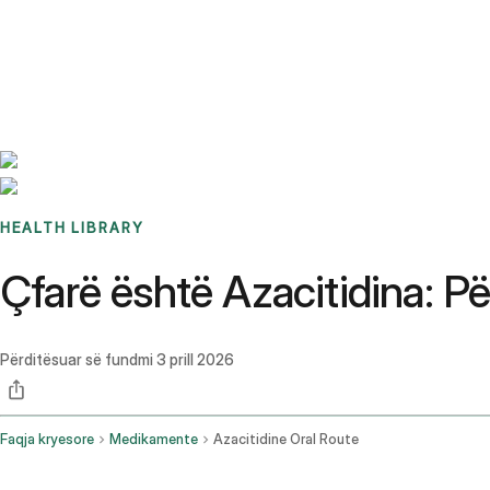
Benchmarks
Stories
FAQ
Sign up / Log in
HEALTH LIBRARY
Çfarë është Azacitidina: 
Përditësuar së fundmi
3 prill 2026
Faqja kryesore
Medikamente
Azacitidine Oral Route