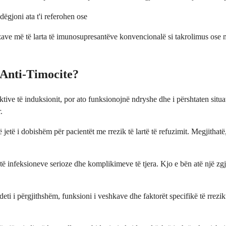
dëgjoni ata t'i referohen ose
zave më të larta të imunosupresantëve konvencionalë si takrolimus ose mik
 Anti-Timocite?
ektive të induksionit, por ato funksionojnë ndryshe dhe i përshtaten sit
.
etë i dobishëm për pacientët me rrezik të lartë të refuzimit. Megjithatë,
të infeksioneve serioze dhe komplikimeve të tjera. Kjo e bën atë një zg
ndeti i përgjithshëm, funksioni i veshkave dhe faktorët specifikë të rrez