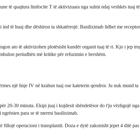
ne të quajtura limfocite T të aktivizuara nga sulmi ndaj veshkës tuaj të
si ind të huaj dhe dëshiron ta shkatërrojë. Basiliximab lidhet me recept
ato të aktivizohen plotësisht kundër organit tuaj të ri. Kjo i jep trupit
që mbulon periudhën më kritike për refuzimin e hershëm.
ërmes një linje IV në krahun tuaj ose kateterin qendror. Ju nuk mund ta 
 për 20-30 minuta. Ekipi juaj i kujdesit shëndetësor do t'ju vëzhgojë nga
 ngrënien para se të merrni basiliximab.
 fillojë operacioni i transplantit. Doza e dytë zakonisht jepet 4 ditë pa