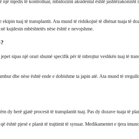
ë një mjedis të kontrolluar, mbidozimi aksidental është jashtëzakonisht 
 ekipin tuaj të transplantit. Ata mund të rishikojnë të dhënat tuaja të 
ej në kujdesin mbështetës nëse është e nevojshme.
b?
pet sipas një orari shumë specifik për të mbrojtur veshkën tuaj të trans
 humbur dhe nëse është ende e dobishme ta japin atë. Ata mund të rregu
m dy herë gjatë procesit të transplantit tuaj. Pas dy dozave tuaja të pl
që është pjesë e planit të trajtimit të synuar. Medikamentet e tjera imun