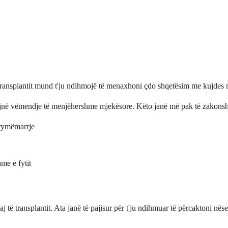
transplantit mund t'ju ndihmojë të menaxhoni çdo shqetësim me kujdes mb
ojnë vëmendje të menjëhershme mjekësore. Këto janë më pak të zakonshm
 frymëmarrje
me e fytit
ë transplantit. Ata janë të pajisur për t'ju ndihmuar të përcaktoni nëse 