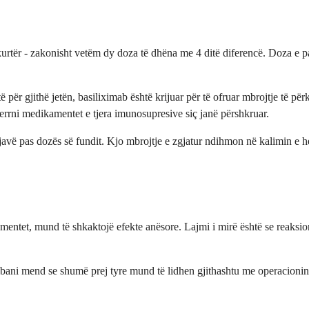
tër - zakonisht vetëm dy doza të dhëna me 4 ditë diferencë. Doza e parë
ë për gjithë jetën, basiliximab është krijuar për të ofruar mbrojtje të p
errni medikamentet e tjera imunosupresive siç janë përshkruar.
javë pas dozës së fundit. Kjo mbrojtje e zgjatur ndihmon në kalimin e hen
entet, mund të shkaktojë efekte anësore. Lajmi i mirë është se reaksionet
ani mend se shumë prej tyre mund të lidhen gjithashtu me operacionin e