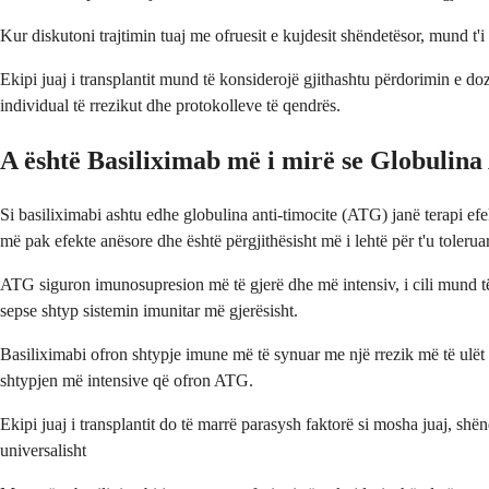
Kur diskutoni trajtimin tuaj me ofruesit e kujdesit shëndetësor, mund t'i 
Ekipi juaj i transplantit mund të konsiderojë gjithashtu përdorimin e do
individual të rrezikut dhe protokolleve të qendrës.
A është Basiliximab më i mirë se Globulina
Si basiliximabi ashtu edhe globulina anti-timocite (ATG) janë terapi ef
më pak efekte anësore dhe është përgjithësisht më i lehtë për t'u toleruar
ATG siguron imunosupresion më të gjerë dhe më intensiv, i cili mund të j
sepse shtyp sistemin imunitar më gjerësisht.
Basiliximabi ofron shtypje imune më të synuar me një rrezik më të ulët 
shtypjen më intensive që ofron ATG.
Ekipi juaj i transplantit do të marrë parasysh faktorë si mosha juaj, shë
universalisht