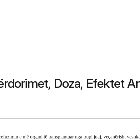
 Përdorimet, Doza, Efektet
refuzimin e një organi të transplantuar nga trupi juaj, veçanërisht veshka