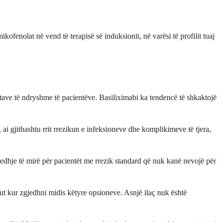
ofenolat në vend të terapisë së induksionit, në varësi të profilit tuaj
uatave të ndryshme të pacientëve. Basiliximabi ka tendencë të shkaktojë
 ai gjithashtu rrit rrezikun e infeksioneve dhe komplikimeve të tjera,
jedhje të mirë për pacientët me rrezik standard që nuk kanë nevojë për
ikut kur zgjedhni midis këtyre opsioneve. Asnjë ilaç nuk është