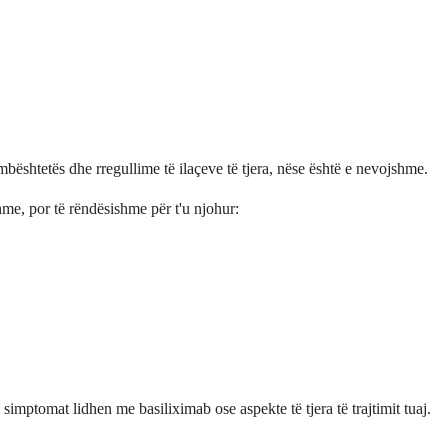
ështetës dhe rregullime të ilaçeve të tjera, nëse është e nevojshme.
e, por të rëndësishme për t'u njohur:
simptomat lidhen me basiliximab ose aspekte të tjera të trajtimit tuaj.