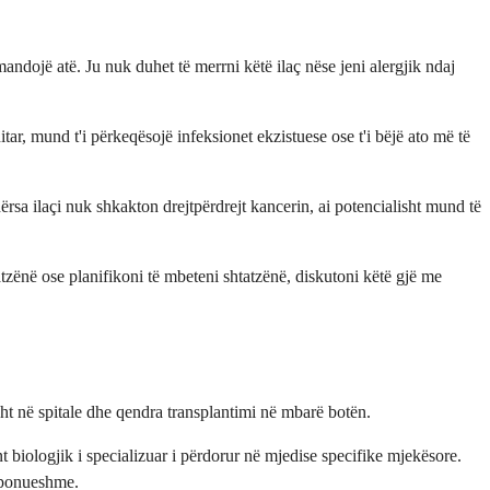
mandojë atë. Ju nuk duhet të merrni këtë ilaç nëse jeni alergjik ndaj
tar, mund t'i përkeqësojë infeksionet ekzistuese ose t'i bëjë ato më të
ërsa ilaçi nuk shkakton drejtpërdrejt kancerin, ai potencialisht mund të
tzënë ose planifikoni të mbeteni shtatzënë, diskutoni këtë gjë me
t në spitale dhe qendra transplantimi në mbarë botën.
iologjik i specializuar i përdorur në mjedise specifike mjekësore.
isponueshme.