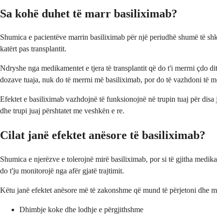
Sa kohë duhet të marr basiliximab?
Shumica e pacientëve marrin basiliximab për një periudhë shumë të shkur
katërt pas transplantit.
Ndryshe nga medikamentet e tjera të transplantit që do t'i merrni çdo dit
dozave tuaja, nuk do të merrni më basiliximab, por do të vazhdoni të m
Efektet e basiliximab vazhdojnë të funksionojnë në trupin tuaj për disa 
dhe trupi juaj përshtatet me veshkën e re.
Cilat janë efektet anësore të basiliximab?
Shumica e njerëzve e tolerojnë mirë basiliximab, por si të gjitha medikam
do t'ju monitorojë nga afër gjatë trajtimit.
Këtu janë efektet anësore më të zakonshme që mund të përjetoni dhe mb
Dhimbje koke dhe lodhje e përgjithshme