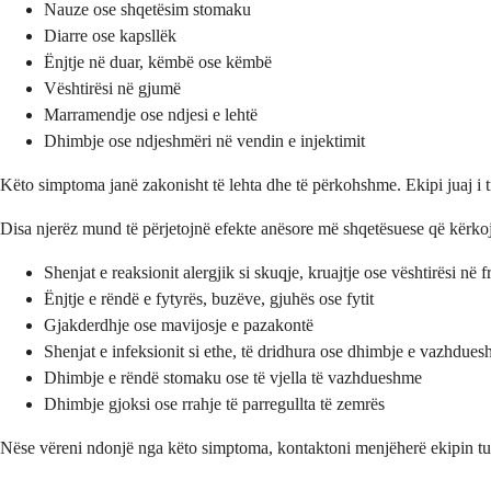
Nauze ose shqetësim stomaku
Diarre ose kapsllëk
Ënjtje në duar, këmbë ose këmbë
Vështirësi në gjumë
Marramendje ose ndjesi e lehtë
Dhimbje ose ndjeshmëri në vendin e injektimit
Këto simptoma janë zakonisht të lehta dhe të përkohshme. Ekipi juaj i 
Disa njerëz mund të përjetojnë efekte anësore më shqetësuese që kërk
Shenjat e reaksionit alergjik si skuqje, kruajtje ose vështirësi në
Ënjtje e rëndë e fytyrës, buzëve, gjuhës ose fytit
Gjakderdhje ose mavijosje e pazakontë
Shenjat e infeksionit si ethe, të dridhura ose dhimbje e vazhduesh
Dhimbje e rëndë stomaku ose të vjella të vazhdueshme
Dhimbje gjoksi ose rrahje të parregullta të zemrës
Nëse vëreni ndonjë nga këto simptoma, kontaktoni menjëherë ekipin tuaj t