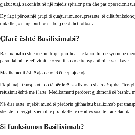
gjakut tuaj, zakonisht në një mjedis spitalor para dhe pas operacionit tuaj
Ky ilaç i përket një grupi të quajtur imunosupresantë, të cilët funksiono
mik dhe jo si një pushtues i huaj që duhet luftuar.
Çfarë është Basiliximabi?
Basiliximabi është një antitrup i prodhuar në laborator që synon në mëny
parandalimin e refuzimit të organit pas një transplantimi të veshkave.
Medikamenti është ajo që mjekët e quajnë një
Ekipi juaj i transplantit do të përdorë basiliximab si ajo që quhet "terapi
refuzimit është më i lartë. Medikamenti përdoret gjithmonë së bashku me
Në disa raste, mjekët mund të përdorin gjithashtu basiliximab për transp
shëndeti i përgjithshëm dhe protokollet e qendrës suaj të transplantit.
Si funksionon Basiliximab?