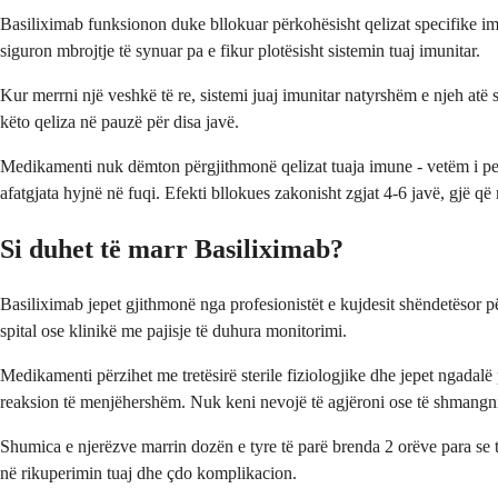
Basiliximab funksionon duke bllokuar përkohësisht qelizat specifike imu
siguron mbrojtje të synuar pa e fikur plotësisht sistemin tuaj imunitar.
Kur merrni një veshkë të re, sistemi juaj imunitar natyrshëm e njeh atë 
këto qeliza në pauzë për disa javë.
Medikamenti nuk dëmton përgjithmonë qelizat tuaja imune - vetëm i pengon 
afatgjata hyjnë në fuqi. Efekti bllokues zakonisht zgjat 4-6 javë, gjë 
Si duhet të marr Basiliximab?
Basiliximab jepet gjithmonë nga profesionistët e kujdesit shëndetësor p
spital ose klinikë me pajisje të duhura monitorimi.
Medikamenti përzihet me tretësirë sterile fiziologjike dhe jepet ngadalë
reaksion të menjëhershëm. Nuk keni nevojë të agjëroni ose të shmangni
Shumica e njerëzve marrin dozën e tyre të parë brenda 2 orëve para se të
në rikuperimin tuaj dhe çdo komplikacion.