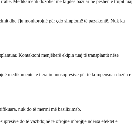
i rrallë. Medikamenti dozohet me kujdes bazuar në peshën e trupit tuaj
dozimit dhe t'ju monitorojnë për çdo simptomë të pazakontë. Nuk ka
plantuar. Kontaktoni menjëherë ekipin tuaj të transplantit nëse
llojnë medikamentet e tjera imunosupresive për të kompensuar dozën e
anifikuara, nuk do të merrni më basiliximab.
osupresive do të vazhdojnë të ofrojnë mbrojtje ndërsa efektet e