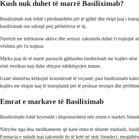
Kush nuk duhet të marrë Basiliximab?
Basiliximab nuk është i përshtatshëm për të gjithë dhe ekipi juaj i trans
basiliximab ose ndonjë prej përbërësve të tij.
Njerëzit me infeksione aktive dhe serioze zakonisht duhet t'i trajtojnë a
vështira për t'u trajtuar.
Mjeku juaj do të marrë parasysh gjithashtu basiliximab me kujdes nëse ke
rrisë rrezikun tuaj duke shtypur mbikëqyrjen imune.
Gratë shtatzëna kërkojnë konsideratë të veçantë, pasi basiliximabi kalo
kujdes me ekipin tuaj të transplantit për të peshuar rreziqet dhe përfitim
Emrat e markave të Basiliximab
Basiliximabi është kryesisht i disponueshëm nën emrin e markës Simulec
Ndryshe nga disa medikamente që kanë emra të shumtë markash, basilixim
Farmacia e spitalit tuaj zakonisht do të ketë në stok Simulect, megjith