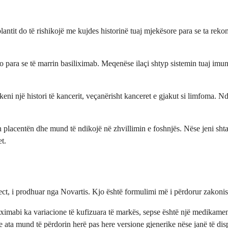
plantit do të rishikojë me kujdes historinë tuaj mjekësore para se ta reko
to para se të marrin basiliximab. Meqenëse ilaçi shtyp sistemin tuaj imuni
ni një histori të kancerit, veçanërisht kanceret e gjakut si limfoma. Nd
n placentën dhe mund të ndikojë në zhvillimin e foshnjës. Nëse jeni shta
et.
t, i prodhuar nga Novartis. Kjo është formulimi më i përdorur zakonish
abi ka variacione të kufizuara të markës, sepse është një medikament b
ëse ata mund të përdorin herë pas here versione gjenerike nëse janë të d