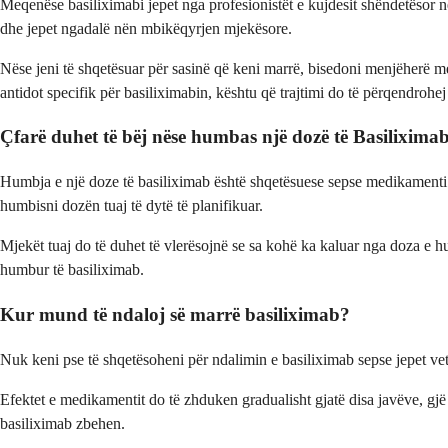
Meqenëse basiliximabi jepet nga profesionistët e kujdesit shëndetësor n
dhe jepet ngadalë nën mbikëqyrjen mjekësore.
Nëse jeni të shqetësuar për sasinë që keni marrë, bisedoni menjëherë me
antidot specifik për basiliximabin, kështu që trajtimi do të përqendroh
Çfarë duhet të bëj nëse humbas një dozë të Basilixima
Humbja e një doze të basiliximab është shqetësuese sepse medikamenti je
humbisni dozën tuaj të dytë të planifikuar.
Mjekët tuaj do të duhet të vlerësojnë se sa kohë ka kaluar nga doza e
humbur të basiliximab.
Kur mund të ndaloj së marrë basiliximab?
Nuk keni pse të shqetësoheni për ndalimin e basiliximab sepse jepet vetë
Efektet e medikamentit do të zhduken gradualisht gjatë disa javëve, gjë 
basiliximab zbehen.