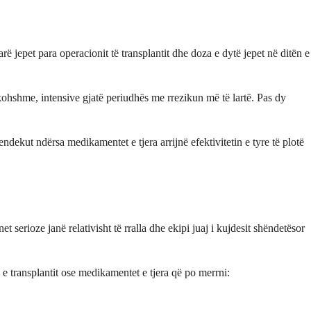
 jepet para operacionit të transplantit dhe doza e dytë jepet në ditën e
ërkohshme, intensive gjatë periudhës me rrezikun më të lartë. Pas dy
dekut ndërsa medikamentet e tjera arrijnë efektivitetin e tyre të plotë
 serioze janë relativisht të rralla dhe ekipi juaj i kujdesit shëndetësor
 transplantit ose medikamentet e tjera që po merrni: