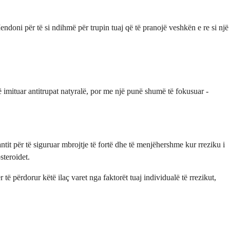
Mendoni për të si ndihmë për trupin tuaj që të pranojë veshkën e re si një
ë imituar antitrupat natyralë, por me një punë shumë të fokusuar -
lantit për të siguruar mbrojtje të fortë dhe të menjëhershme kur rreziku i
steroidet.
ë përdorur këtë ilaç varet nga faktorët tuaj individualë të rrezikut,