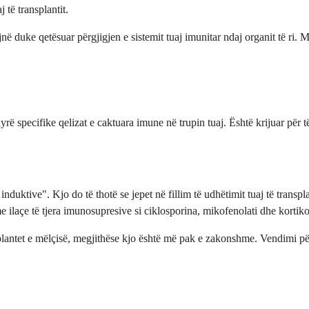
 të transplantit.
jnë duke qetësuar përgjigjen e sistemit tuaj imunitar ndaj organit të ri. 
rë specifike qelizat e caktuara imune në trupin tuaj. Është krijuar për t
 induktive". Kjo do të thotë se jepet në fillim të udhëtimit tuaj të transp
 ilaçe të tjera imunosupresive si ciklosporina, mikofenolati dhe kortiko
lantet e mëlçisë, megjithëse kjo është më pak e zakonshme. Vendimi për t