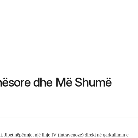
 Anësore dhe Më Shumë
t. Jipet nëpërmjet një linje IV (intravenoze) direkt në qarkullimin e