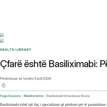
Benchmarks
Stories
FAQ
Sign up / Log in
HEALTH LIBRARY
Çfarë është Basiliximabi:
Përditësuar së fundmi
3 prill 2026
Faqja kryesore
Medikamente
Basiliximab Intravenous Route
Basiliximabi është një ilaç i specializuar që përdoret për të parandaluar 