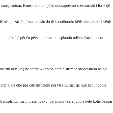
 transplantuar. Konsiderohet një imunosupresant mesatarisht i fortë që
orët në qelizat T që normalisht do të koordinonin këtë sulm, duke i vënë
 tuaj kohë për t'u përshtatur me transplantin ndërsa ilaçet e tjera
merrni këtë ilaç në shtëpi - kërkon administrim të kujdesshëm në një
 afër gjatë dhe pas çdo infuzioni për t'u siguruar që nuk keni ndonjë
s transplantit, megjithëse mjeku juaj mund ta rregullojë këtë kohë bazuar