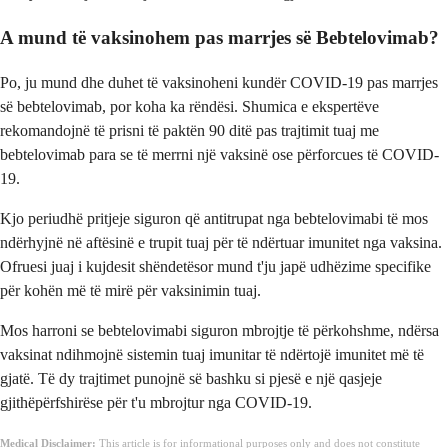
A mund të vaksinohem pas marrjes së Bebtelovimab?
Po, ju mund dhe duhet të vaksinoheni kundër COVID-19 pas marrjes
së bebtelovimab, por koha ka rëndësi. Shumica e ekspertëve
rekomandojnë të prisni të paktën 90 ditë pas trajtimit tuaj me
bebtelovimab para se të merrni një vaksinë ose përforcues të COVID-
19.
Kjo periudhë pritjeje siguron që antitrupat nga bebtelovimabi të mos
ndërhyjnë në aftësinë e trupit tuaj për të ndërtuar imunitet nga vaksina.
Ofruesi juaj i kujdesit shëndetësor mund t'ju japë udhëzime specifike
për kohën më të mirë për vaksinimin tuaj.
Mos harroni se bebtelovimabi siguron mbrojtje të përkohshme, ndërsa
vaksinat ndihmojnë sistemin tuaj imunitar të ndërtojë imunitet më të
gjatë. Të dy trajtimet punojnë së bashku si pjesë e një qasjeje
gjithëpërfshirëse për t'u mbrojtur nga COVID-19.
Medical Disclaimer:
This article is for informational purposes only and does not constitute