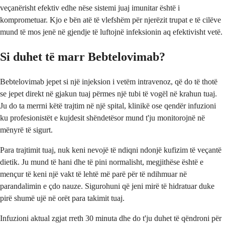
veçanërisht efektiv edhe nëse sistemi juaj imunitar është i
komprometuar. Kjo e bën atë të vlefshëm për njerëzit trupat e të cilëve
mund të mos jenë në gjendje të luftojnë infeksionin aq efektivisht vetë.
Si duhet të marr Bebtelovimab?
Bebtelovimab jepet si një injeksion i vetëm intravenoz, që do të thotë
se jepet direkt në gjakun tuaj përmes një tubi të vogël në krahun tuaj.
Ju do ta merrni këtë trajtim në një spital, klinikë ose qendër infuzioni
ku profesionistët e kujdesit shëndetësor mund t'ju monitorojnë në
mënyrë të sigurt.
Para trajtimit tuaj, nuk keni nevojë të ndiqni ndonjë kufizim të veçantë
dietik. Ju mund të hani dhe të pini normalisht, megjithëse është e
mençur të keni një vakt të lehtë më parë për të ndihmuar në
parandalimin e çdo nauze. Sigurohuni që jeni mirë të hidratuar duke
pirë shumë ujë në orët para takimit tuaj.
Infuzioni aktual zgjat rreth 30 minuta dhe do t'ju duhet të qëndroni për