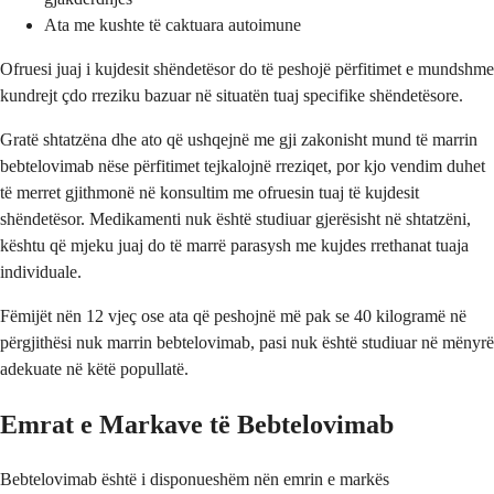
Ata me kushte të caktuara autoimune
Ofruesi juaj i kujdesit shëndetësor do të peshojë përfitimet e mundshme
kundrejt çdo rreziku bazuar në situatën tuaj specifike shëndetësore.
Gratë shtatzëna dhe ato që ushqejnë me gji zakonisht mund të marrin
bebtelovimab nëse përfitimet tejkalojnë rreziqet, por kjo vendim duhet
të merret gjithmonë në konsultim me ofruesin tuaj të kujdesit
shëndetësor. Medikamenti nuk është studiuar gjerësisht në shtatzëni,
kështu që mjeku juaj do të marrë parasysh me kujdes rrethanat tuaja
individuale.
Fëmijët nën 12 vjeç ose ata që peshojnë më pak se 40 kilogramë në
përgjithësi nuk marrin bebtelovimab, pasi nuk është studiuar në mënyrë
adekuate në këtë popullatë.
Emrat e Markave të Bebtelovimab
Bebtelovimab është i disponueshëm nën emrin e markës