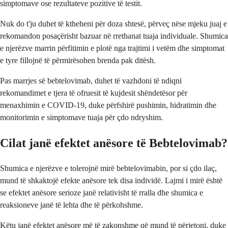
simptomave ose rezultateve pozitive të testit.
Nuk do t'ju duhet të ktheheni për doza shtesë, përveç nëse mjeku juaj e
rekomandon posaçërisht bazuar në rrethanat tuaja individuale. Shumica
e njerëzve marrin përfitimin e plotë nga trajtimi i vetëm dhe simptomat
e tyre fillojnë të përmirësohen brenda pak ditësh.
Pas marrjes së bebtelovimab, duhet të vazhdoni të ndiqni
rekomandimet e tjera të ofruesit të kujdesit shëndetësor për
menaxhimin e COVID-19, duke përfshirë pushimin, hidratimin dhe
monitorimin e simptomave tuaja për çdo ndryshim.
Cilat janë efektet anësore të Bebtelovimab?
Shumica e njerëzve e tolerojnë mirë bebtelovimabin, por si çdo ilaç,
mund të shkaktojë efekte anësore tek disa individë. Lajmi i mirë është
se efektet anësore serioze janë relativisht të rralla dhe shumica e
reaksioneve janë të lehta dhe të përkohshme.
Këtu janë efektet anësore më të zakonshme që mund të përjetoni, duke