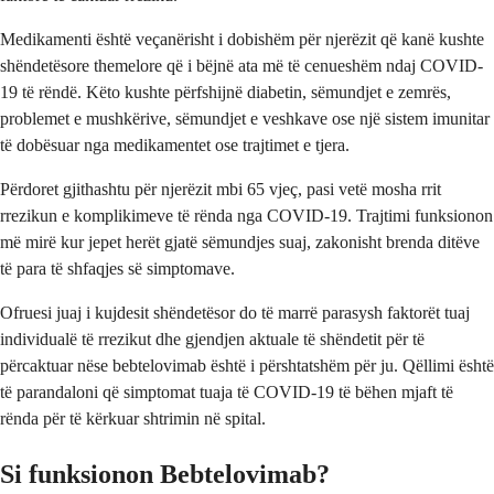
Medikamenti është veçanërisht i dobishëm për njerëzit që kanë kushte
shëndetësore themelore që i bëjnë ata më të cenueshëm ndaj COVID-
19 të rëndë. Këto kushte përfshijnë diabetin, sëmundjet e zemrës,
problemet e mushkërive, sëmundjet e veshkave ose një sistem imunitar
të dobësuar nga medikamentet ose trajtimet e tjera.
Përdoret gjithashtu për njerëzit mbi 65 vjeç, pasi vetë mosha rrit
rrezikun e komplikimeve të rënda nga COVID-19. Trajtimi funksionon
më mirë kur jepet herët gjatë sëmundjes suaj, zakonisht brenda ditëve
të para të shfaqjes së simptomave.
Ofruesi juaj i kujdesit shëndetësor do të marrë parasysh faktorët tuaj
individualë të rrezikut dhe gjendjen aktuale të shëndetit për të
përcaktuar nëse bebtelovimab është i përshtatshëm për ju. Qëllimi është
të parandaloni që simptomat tuaja të COVID-19 të bëhen mjaft të
rënda për të kërkuar shtrimin në spital.
Si funksionon Bebtelovimab?