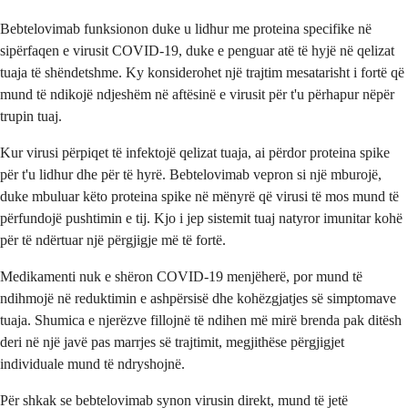
Bebtelovimab funksionon duke u lidhur me proteina specifike në
sipërfaqen e virusit COVID-19, duke e penguar atë të hyjë në qelizat
tuaja të shëndetshme. Ky konsiderohet një trajtim mesatarisht i fortë që
mund të ndikojë ndjeshëm në aftësinë e virusit për t'u përhapur nëpër
trupin tuaj.
Kur virusi përpiqet të infektojë qelizat tuaja, ai përdor proteina spike
për t'u lidhur dhe për të hyrë. Bebtelovimab vepron si një mburojë,
duke mbuluar këto proteina spike në mënyrë që virusi të mos mund të
përfundojë pushtimin e tij. Kjo i jep sistemit tuaj natyror imunitar kohë
për të ndërtuar një përgjigje më të fortë.
Medikamenti nuk e shëron COVID-19 menjëherë, por mund të
ndihmojë në reduktimin e ashpërsisë dhe kohëzgjatjes së simptomave
tuaja. Shumica e njerëzve fillojnë të ndihen më mirë brenda pak ditësh
deri në një javë pas marrjes së trajtimit, megjithëse përgjigjet
individuale mund të ndryshojnë.
Për shkak se bebtelovimab synon virusin direkt, mund të jetë