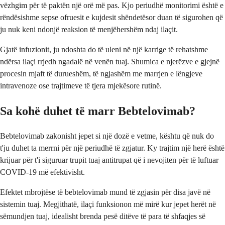
vëzhgim për të paktën një orë më pas. Kjo periudhë monitorimi është e
rëndësishme sepse ofruesit e kujdesit shëndetësor duan të sigurohen që
ju nuk keni ndonjë reaksion të menjëhershëm ndaj ilaçit.
Gjatë infuzionit, ju ndoshta do të uleni në një karrige të rehatshme
ndërsa ilaçi rrjedh ngadalë në venën tuaj. Shumica e njerëzve e gjejnë
procesin mjaft të durueshëm, të ngjashëm me marrjen e lëngjeve
intravenoze ose trajtimeve të tjera mjekësore rutinë.
Sa kohë duhet të marr Bebtelovimab?
Bebtelovimab zakonisht jepet si një dozë e vetme, kështu që nuk do
t'ju duhet ta merrni për një periudhë të zgjatur. Ky trajtim një herë është
krijuar për t'i siguruar trupit tuaj antitrupat që i nevojiten për të luftuar
COVID-19 më efektivisht.
Efektet mbrojtëse të bebtelovimab mund të zgjasin për disa javë në
sistemin tuaj. Megjithatë, ilaçi funksionon më mirë kur jepet herët në
sëmundjen tuaj, idealisht brenda pesë ditëve të para të shfaqjes së