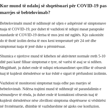
Kur mund të ndaloj së shqetësuari për COVID-19 pas
marrjes së bebtelovimab?
Bebtelovimabi mund të ndihmojë në uljen e ashpërsisë së simptomave
tuaja të COVID-19, por duhet të vazhdoni të ndiqni masat paraprake
standarde të COVID-19 derisa të mos jeni më ngjitës. Kjo zakonisht
do të thotë izolim derisa të mos keni temperaturë për 24 orë dhe
simptomat tuaja të jenë duke u përmirësuar.
Shumica e njerëzve mund të kthehen në aktivitetet normale rreth 5-10
ditë pasi kanë filluar simptomat e tyre, në varësi të asaj se si ndihen.
Megjithatë, ju duhet ende të ndiqni rekomandimet specifike të ofruesit
tuaj të kujdesit shëndetësor se kur është e sigurt të përfundoni izolimin.
Vazhdoni të monitoroni simptomat tuaja edhe pas marrjes së
bebtelovimab. Ndërsa trajtimi mund të ndihmojë në parandalimin e
sëmundjeve të rënda, ju duhet ende të kontaktoni ofruesin tuaj të
kujdesit shëndetësor nëse zhvilloni simptoma shqetësuese si vështirësi
në frymëmarrje, dhimbje të vazhdueshme në gjoks ose konfuzion.