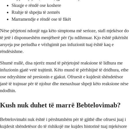
Skuqje e rëndë ose koshere
Rrahje të shpejta të zemrës
Marramendje e rëndë ose të fikët
Nëse përjetoni ndonjë nga këto simptoma më serioze, stafi mjekësor do
të jetë i disponueshëm menjëherë për t'ju ndihmuar. Kjo është pikërisht
arsyeja pse periudha e vëzhgimit pas infuzionit tuaj është kaq e
rëndësishme.
Shumë rrallë, disa njerëz mund të përjetojnë reaksione të lidhura me
infuzionin gjatë vetë trajtimit. Këto mund të përfshijnë të dridhura, ethe
ose ndryshime në presionin e gjakut. Ofruesit e kujdesit shëndetësor
janë të trajnuar për të njohur dhe menaxhuar shpejt këto reaksione nëse
ndodhin.
Kush nuk duhet të marrë Bebtelovimab?
Bebtelovimabi nuk është i përshtatshëm për të gjithë dhe ofruesi juaj i
kujdesit shëndetësor do të rishikojë me kujdes historinë tuaj mjekësore