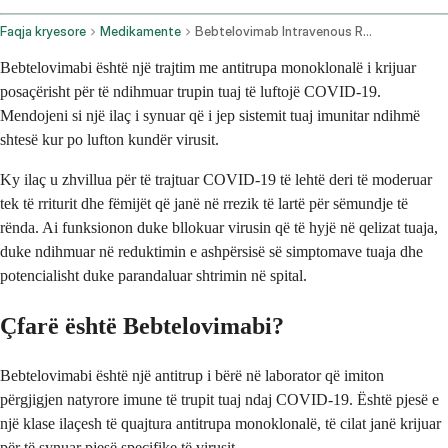
Faqja kryesore
Medikamente
Bebtelovimab Intravenous Route
Bebtelovimabi është një trajtim me antitrupa monoklonalë i krijuar
posaçërisht për të ndihmuar trupin tuaj të luftojë COVID-19.
Mendojeni si një ilaç i synuar që i jep sistemit tuaj imunitar ndihmë
shtesë kur po lufton kundër virusit.
Ky ilaç u zhvillua për të trajtuar COVID-19 të lehtë deri të moderuar
tek të rriturit dhe fëmijët që janë në rrezik të lartë për sëmundje të
rënda. Ai funksionon duke bllokuar virusin që të hyjë në qelizat tuaja,
duke ndihmuar në reduktimin e ashpërsisë së simptomave tuaja dhe
potencialisht duke parandaluar shtrimin në spital.
Çfarë është Bebtelovimabi?
Bebtelovimabi është një antitrup i bërë në laborator që imiton
përgjigjen natyrore imune të trupit tuaj ndaj COVID-19. Është pjesë e
një klase ilaçesh të quajtura antitrupa monoklonalë, të cilat janë krijuar
për të synuar pjesë specifike të virusit.