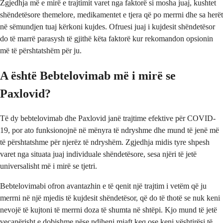
Zgjedhja më e mirë e trajtimit varet nga faktorë si mosha juaj, kushtet
shëndetësore themelore, medikamentet e tjera që po merrni dhe sa herët
në sëmundjen tuaj kërkoni kujdes. Ofruesi juaj i kujdesit shëndetësor
do të marrë parasysh të gjithë këta faktorë kur rekomandon opsionin
më të përshtatshëm për ju.
A është Bebtelovimab më i mirë se
Paxlovid?
Të dy bebtelovimab dhe Paxlovid janë trajtime efektive për COVID-
19, por ato funksionojnë në mënyra të ndryshme dhe mund të jenë më
të përshtatshme për njerëz të ndryshëm. Zgjedhja midis tyre shpesh
varet nga situata juaj individuale shëndetësore, sesa njëri të jetë
universalisht më i mirë se tjetri.
Bebtelovimabi ofron avantazhin e të qenit një trajtim i vetëm që ju
merrni në një mjedis të kujdesit shëndetësor, që do të thotë se nuk keni
nevojë të kujtoni të merrni doza të shumta në shtëpi. Kjo mund të jetë
veçanërisht e dobishme nëse ndiheni mjaft keq ose keni vështirësi të