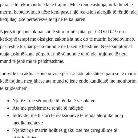
para se të rekomandojë këtë trajtim. Më e rëndësishmja, nuk duhet të
merrni bebtelovimab nëse keni pasur një reaksion alergjik të rëndë ndaj
këtij ilaçi ose përbërësve të tij në të kaluarën.
Njerëzit që janë aktualisht të shtruar në spital për COVID-19 ose
kërkojnë terapi me oksigjen zakonisht nuk do të marrin bebtelovimab,
pasi është krijuar për sëmundje në fazën e hershme. Nëse simptomat
tuaja tashmë kanë përparuar në sëmundje të rënda, trajtime të tjera
mund të jenë më të përshtatshme.
Individë të caktuar kanë nevojë për konsideratë shtesë para se të marrin
këtë trajtim, megjithëse ata mund të jenë ende kandidatë me monitorim
të kujdesshëm:
Njerëzit me sëmundje të rënda të veshkave
Ata me probleme të rënda të mëlçisë
Individët me histori të reaksioneve të rënda alergjike ndaj
medikamenteve
Njerëzit që marrin hollues gjaku ose me çrregullime të
gjakderdhjes