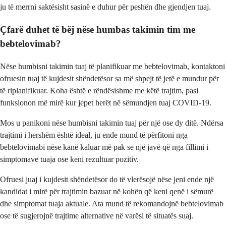
ju të merrni saktësisht sasinë e duhur për peshën dhe gjendjen tuaj.
Çfarë duhet të bëj nëse humbas takimin tim me
bebtelovimab?
Nëse humbisni takimin tuaj të planifikuar me bebtelovimab, kontaktoni
ofruesin tuaj të kujdesit shëndetësor sa më shpejt të jetë e mundur për
të riplanifikuar. Koha është e rëndësishme me këtë trajtim, pasi
funksionon më mirë kur jepet herët në sëmundjen tuaj COVID-19.
Mos u panikoni nëse humbisni takimin tuaj për një ose dy ditë. Ndërsa
trajtimi i hershëm është ideal, ju ende mund të përfitoni nga
bebtelovimabi nëse kanë kaluar më pak se një javë që nga fillimi i
simptomave tuaja ose keni rezultuar pozitiv.
Ofruesi juaj i kujdesit shëndetësor do të vlerësojë nëse jeni ende një
kandidat i mirë për trajtimin bazuar në kohën që keni qenë i sëmurë
dhe simptomat tuaja aktuale. Ata mund të rekomandojnë bebtelovimab
ose të sugjerojnë trajtime alternative në varësi të situatës suaj.