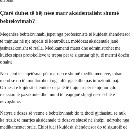
diabetit.
Çfarë duhet të bëj nëse marr aksidentalisht shumë
bebtelovimab?
Meqenëse bebtelovimabi jepet nga profesionistë të kujdesit shëndetësor
të trajnuar në një mjedis të kontrolluar, mbidozat aksidentale janë
jashtëzakonisht të rralla. Medikamenti matet dhe administrohet me
kujdes sipas protokolleve të rrepta për të siguruar që ju të merrni dozën
e saktë.
Nëse jeni të shqetësuar për marrjen e shumë medikamenteve, mbani
mend se do të monitoroheni nga afër gjatë dhe pas infuzionit tuaj.
Ofruesit e kujdesit shëndetësor janë të trajnuar për të njohur çdo
reaksion të pazakontë dhe mund të reagojnë shpejt nëse është e
nevojshme.
Natyra e dozës së vetme e bebtelovimab do të thotë gjithashtu se nuk
ka rrezik të marrjes aksidentale të dozave shtesë në shtëpi, ndryshe nga
medikamentet orale. Ekipi juaj i kujdesit shëndetësor do të sigurojë që