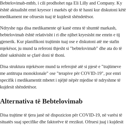
Bebtelovimab-mthb, i cili prodhohet nga Eli Lilly and Company. Ky
është aktualisht emri kryesor i markës që do të hasni kur diskutoni këtë
medikament me ofruesin tuaj të kujdesit shëndetësor.
Ndryshe nga disa medikamente që kanë emra të shumtë markash,
bebtelovimab është relativisht i ri dhe njihet kryesisht me emrin e tij
gjenerik. Kur planifikoni trajtimin tuaj ose e diskutoni atë me stafin
mjekësor, ju mund ta referoni thjesht si "bebtelovimab" dhe ata do të
dinë saktësisht se çfarë doni të thoni.
Disa struktura mjekësore mund ta referojnë atë si pjesë e "trajtimeve
me antitrupa monoklonale" ose "terapive për COVID-19", por emri
specifik i medikamentit mbetet i njëjtë nëpër mjedise të ndryshme të
kujdesit shëndetësor.
Alternativa të Bebtelovimab
Disa trajtime të tjera janë në dispozicion për COVID-19, në varësi të
situatës suaj specifike dhe faktorëve të rrezikut. Ofruesi juaj i kujdesit