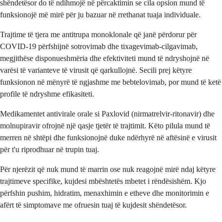
shëndetësor do të ndihmojë në përcaktimin se cila opsion mund të
funksionojë më mirë për ju bazuar në rrethanat tuaja individuale.
Trajtime të tjera me antitrupa monoklonale që janë përdorur për
COVID-19 përfshijnë sotrovimab dhe tixagevimab-cilgavimab,
megjithëse disponueshmëria dhe efektiviteti mund të ndryshojnë në
varësi të varianteve të virusit që qarkullojnë. Secili prej këtyre
funksionon në mënyrë të ngjashme me bebtelovimab, por mund të ketë
profile të ndryshme efikasiteti.
Medikamentet antivirale orale si Paxlovid (nirmatrelvir-ritonavir) dhe
molnupiravir ofrojnë një qasje tjetër të trajtimit. Këto pilula mund të
merren në shtëpi dhe funksionojnë duke ndërhyrë në aftësinë e virusit
për t'u riprodhuar në trupin tuaj.
Për njerëzit që nuk mund të marrin ose nuk reagojnë mirë ndaj këtyre
trajtimeve specifike, kujdesi mbështetës mbetet i rëndësishëm. Kjo
përfshin pushim, hidratim, menaxhimin e etheve dhe monitorimin e
afërt të simptomave me ofruesin tuaj të kujdesit shëndetësor.