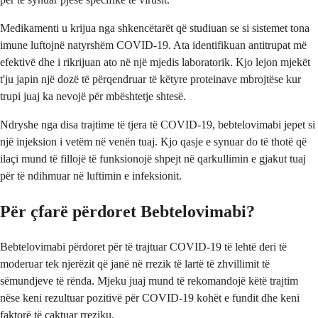
Medikamenti u krijua nga shkencëtarët që studiuan se si sistemet tona
imune luftojnë natyrshëm COVID-19. Ata identifikuan antitrupat më
efektivë dhe i rikrijuan ato në një mjedis laboratorik. Kjo lejon mjekët
t'ju japin një dozë të përqendruar të këtyre proteinave mbrojtëse kur
trupi juaj ka nevojë për mbështetje shtesë.
Ndryshe nga disa trajtime të tjera të COVID-19, bebtelovimabi jepet si
një injeksion i vetëm në venën tuaj. Kjo qasje e synuar do të thotë që
ilaçi mund të fillojë të funksionojë shpejt në qarkullimin e gjakut tuaj
për të ndihmuar në luftimin e infeksionit.
Për çfarë përdoret Bebtelovimabi?
Bebtelovimabi përdoret për të trajtuar COVID-19 të lehtë deri të
moderuar tek njerëzit që janë në rrezik të lartë të zhvillimit të
sëmundjeve të rënda. Mjeku juaj mund të rekomandojë këtë trajtim
nëse keni rezultuar pozitivë për COVID-19 kohët e fundit dhe keni
faktorë të caktuar rreziku.