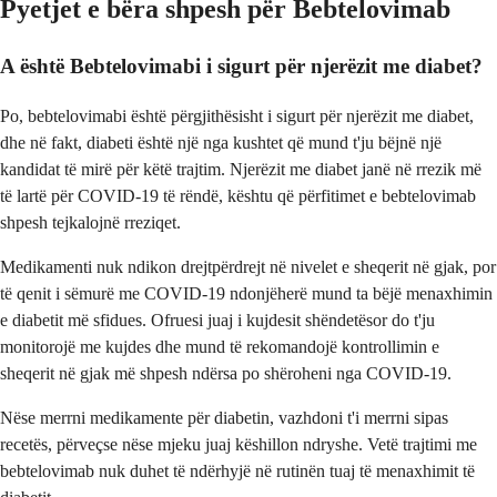
Pyetjet e bëra shpesh për Bebtelovimab
A është Bebtelovimabi i sigurt për njerëzit me diabet?
Po, bebtelovimabi është përgjithësisht i sigurt për njerëzit me diabet,
dhe në fakt, diabeti është një nga kushtet që mund t'ju bëjnë një
kandidat të mirë për këtë trajtim. Njerëzit me diabet janë në rrezik më
të lartë për COVID-19 të rëndë, kështu që përfitimet e bebtelovimab
shpesh tejkalojnë rreziqet.
Medikamenti nuk ndikon drejtpërdrejt në nivelet e sheqerit në gjak, por
të qenit i sëmurë me COVID-19 ndonjëherë mund ta bëjë menaxhimin
e diabetit më sfidues. Ofruesi juaj i kujdesit shëndetësor do t'ju
monitorojë me kujdes dhe mund të rekomandojë kontrollimin e
sheqerit në gjak më shpesh ndërsa po shëroheni nga COVID-19.
Nëse merrni medikamente për diabetin, vazhdoni t'i merrni sipas
recetës, përveçse nëse mjeku juaj këshillon ndryshe. Vetë trajtimi me
bebtelovimab nuk duhet të ndërhyjë në rutinën tuaj të menaxhimit të