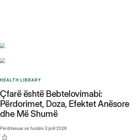
Benchmarks
Stories
FAQ
Sign up / Log in
HEALTH LIBRARY
Çfarë është Bebtelovimabi:
Përdorimet, Doza, Efektet Anësore
dhe Më Shumë
Përditësuar së fundmi
3 prill 2026