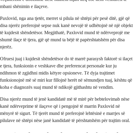
mbani shënimin e ilaçeve.
Paxlovid, nga ana tjetër, merret si pilula në shtëpi për pesë ditë, gjë që
disa njerëz preferojnë sepse nuk kanë nevojë të udhëtojnë në një objekt
të kujdesit shëndetësor. Megjithatë, Paxlovid mund të ndërveprojë me
shumë ilaçe të tjera, gjë që mund ta bëjë të papërshtatshëm për disa
njerëz.
Ofruesi juaj i kujdesit shëndetësor do të marrë parasysh faktorë si ilaçet
e tjera, funksionin e veshkave dhe preferencat personale kur ju
ndihmon të zgjidhni midis këtyre opsioneve. Të dyja trajtimet
funksionojnë më së miri kur fillojnë herët në sëmundjen tuaj, kështu që
koha e diagnozës suaj mund të ndikojë gjithashtu në vendim.
Disa njerëz mund të jenë kandidatë më të mirë për bebtelovimab nëse
kanë ndërveprime të ilaçeve që i pengojnë të marrin Paxlovid në
mënyrë të sigurt. Të tjerët mund të preferojnë lehtësinë e marrjes së
pilulave në shtëpi nëse janë kandidatë të përshtatshëm për trajtim oral.