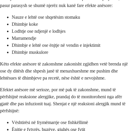
pasur parasysh se shumë njerëz nuk kanë fare efekte anësore:
Nauze e lehtë ose shqetësim stomaku
Dhimbje koke
Lodhtje ose ndjenjë e lodhjes
Marramendje
Dhimbje e lehtë ose ënjtje në vendin e injektimit
Dhimbje muskulore
Këto efekte anësore të zakonshme zakonisht zgjidhen vetë brenda një
ose dy ditësh dhe shpesh janë të menaxhueshme me pushim dhe
lehtësues të dhimbjeve pa recetë, nëse është e nevojshme.
Efektet anësore më serioze, por më pak të zakonshme, mund të
përfshijnë reaksione alergjike, prandaj do të monitoroheni nga afër
gjatë dhe pas infuzionit tuaj. Shenjat e një reaksioni alergjik mund të
përfshijnë:
Vështirësi në frymëmarrje ose fishkëllimë
Ënjtje e fytyrës, buzëve, gjuhës ose fytit