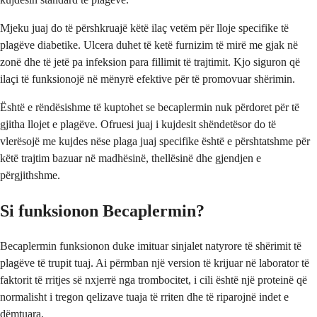
Mjeku juaj do të përshkruajë këtë ilaç vetëm për lloje specifike të
plagëve diabetike. Ulcera duhet të ketë furnizim të mirë me gjak në
zonë dhe të jetë pa infeksion para fillimit të trajtimit. Kjo siguron që
ilaçi të funksionojë në mënyrë efektive për të promovuar shërimin.
Është e rëndësishme të kuptohet se becaplermin nuk përdoret për të
gjitha llojet e plagëve. Ofruesi juaj i kujdesit shëndetësor do të
vlerësojë me kujdes nëse plaga juaj specifike është e përshtatshme për
këtë trajtim bazuar në madhësinë, thellësinë dhe gjendjen e
përgjithshme.
Si funksionon Becaplermin?
Becaplermin funksionon duke imituar sinjalet natyrore të shërimit të
plagëve të trupit tuaj. Ai përmban një version të krijuar në laborator të
faktorit të rritjes së nxjerrë nga trombocitet, i cili është një proteinë që
normalisht i tregon qelizave tuaja të rriten dhe të riparojnë indet e
dëmtuara.