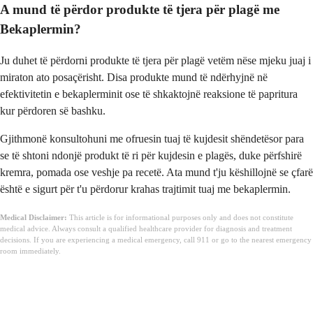
A mund të përdor produkte të tjera për plagë me
Bekaplermin?
Ju duhet të përdorni produkte të tjera për plagë vetëm nëse mjeku juaj i
miraton ato posaçërisht. Disa produkte mund të ndërhyjnë në
efektivitetin e bekaplerminit ose të shkaktojnë reaksione të papritura
kur përdoren së bashku.
Gjithmonë konsultohuni me ofruesin tuaj të kujdesit shëndetësor para
se të shtoni ndonjë produkt të ri për kujdesin e plagës, duke përfshirë
kremra, pomada ose veshje pa recetë. Ata mund t'ju këshillojnë se çfarë
është e sigurt për t'u përdorur krahas trajtimit tuaj me bekaplermin.
Medical Disclaimer:
This article is for informational purposes only and does not constitute
medical advice. Always consult a qualified healthcare provider for diagnosis and treatment
decisions. If you are experiencing a medical emergency, call 911 or go to the nearest emergency
room immediately.