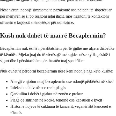
Nëse vëreni ndonjë simptomë të pazakontë ose ndiheni të shqetësuar
për mënyrën se si po reagoni ndaj ilaçit, mos hezitoni të kontaktoni
ofruesin e kujdesit shëndetësor për udhëzime.
Kush nuk duhet të marrë Becaplermin?
Becaplermin nuk është i përshtatshëm për të gjithë me ulçera diabetike
të këmbës. Mjeku juaj do të vlerësojë me kujdes nëse ky ilaç është i
sigurt dhe i përshtatshëm për situatën tuaj specifike.
Nuk duhet të përdorni becaplermin nëse keni ndonjë nga këto kushte:
Alergji e njohur ndaj becaplermin ose ndonjë përbërësi në xhel
Infeksion aktiv në ose rreth plagës
Qarkullim i dobët i gjakut në zonën e prekur
Plagë që shtrihen në kockë, tendinë ose kapsulën e kyçit
Histori e llojeve të caktuara të kancerit, veçanërisht kanceret e
lëkurës