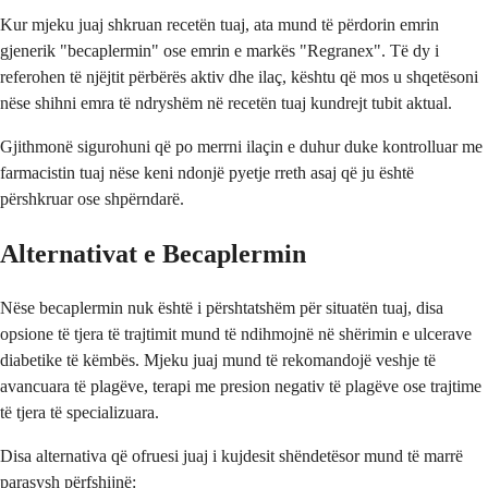
Kur mjeku juaj shkruan recetën tuaj, ata mund të përdorin emrin
gjenerik "becaplermin" ose emrin e markës "Regranex". Të dy i
referohen të njëjtit përbërës aktiv dhe ilaç, kështu që mos u shqetësoni
nëse shihni emra të ndryshëm në recetën tuaj kundrejt tubit aktual.
Gjithmonë sigurohuni që po merrni ilaçin e duhur duke kontrolluar me
farmacistin tuaj nëse keni ndonjë pyetje rreth asaj që ju është
përshkruar ose shpërndarë.
Alternativat e Becaplermin
Nëse becaplermin nuk është i përshtatshëm për situatën tuaj, disa
opsione të tjera të trajtimit mund të ndihmojnë në shërimin e ulcerave
diabetike të këmbës. Mjeku juaj mund të rekomandojë veshje të
avancuara të plagëve, terapi me presion negativ të plagëve ose trajtime
të tjera të specializuara.
Disa alternativa që ofruesi juaj i kujdesit shëndetësor mund të marrë
parasysh përfshijnë: