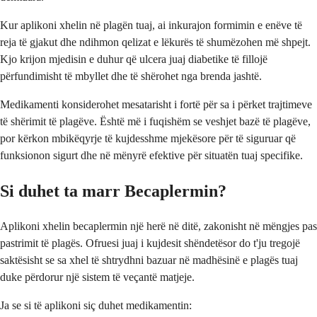
Kur aplikoni xhelin në plagën tuaj, ai inkurajon formimin e enëve të
reja të gjakut dhe ndihmon qelizat e lëkurës të shumëzohen më shpejt.
Kjo krijon mjedisin e duhur që ulcera juaj diabetike të fillojë
përfundimisht të mbyllet dhe të shërohet nga brenda jashtë.
Medikamenti konsiderohet mesatarisht i fortë për sa i përket trajtimeve
të shërimit të plagëve. Është më i fuqishëm se veshjet bazë të plagëve,
por kërkon mbikëqyrje të kujdesshme mjekësore për të siguruar që
funksionon sigurt dhe në mënyrë efektive për situatën tuaj specifike.
Si duhet ta marr Becaplermin?
Aplikoni xhelin becaplermin një herë në ditë, zakonisht në mëngjes pas
pastrimit të plagës. Ofruesi juaj i kujdesit shëndetësor do t'ju tregojë
saktësisht se sa xhel të shtrydhni bazuar në madhësinë e plagës tuaj
duke përdorur një sistem të veçantë matjeje.
Ja se si të aplikoni siç duhet medikamentin: