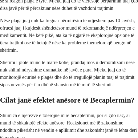
se si reagon plaga e tyre. Mjeku juaj do të vlerësojë përparimin tuaj çdo
disa javë për të përcaktuar nëse duhet të vazhdoni trajtimin.
Nëse plaga juaj nuk ka treguar përmirësim të ndjeshëm pas 10 javësh,
ofruesi juaj i kujdesit shëndetësor mund të rekomandojë ndërprerjen e
medikamentit. Në këtë pikë, ata ka të ngjarë të eksplorojnë opsione të
tjera trajtimi ose të hetojnë nëse ka probleme themelore që pengojnë
shërimin.
Shërimi i plotë mund të marrë kohë, prandaj mos u demoralizoni nëse
nuk shihni ndryshime dramatike në javët e para. Mjeku juaj do të
monitorojë ecurinë e plagës dhe do të rregullojë planin tuaj të trajtimit
sipas nevojës për t'ju dhënë shansin më të mirë të shërimit.
Cilat janë efektet anësore të Becaplermin?
Shumica e njerëzve e tolerojnë mirë becaplermin, por si çdo ilaç, ai
mund të shkaktojë efekte anësore. Reaksionet më të zakonshme
ndodhin pikërisht në vendin e aplikimit dhe zakonisht janë të lehta deri
të moderuara.