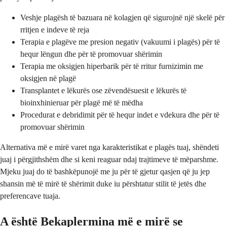
Veshje plagësh të bazuara në kolagjen që sigurojnë një skelë për
rritjen e indeve të reja
Terapia e plagëve me presion negativ (vakuumi i plagës) për të
hequr lëngun dhe për të promovuar shërimin
Terapia me oksigjen hiperbarik për të rritur furnizimin me
oksigjen në plagë
Transplantet e lëkurës ose zëvendësuesit e lëkurës të
bioinxhinieruar për plagë më të mëdha
Procedurat e debridimit për të hequr indet e vdekura dhe për të
promovuar shërimin
Alternativa më e mirë varet nga karakteristikat e plagës tuaj, shëndeti
juaj i përgjithshëm dhe si keni reaguar ndaj trajtimeve të mëparshme.
Mjeku juaj do të bashkëpunojë me ju për të gjetur qasjen që ju jep
shansin më të mirë të shërimit duke iu përshtatur stilit të jetës dhe
preferencave tuaja.
A është Bekaplermina më e mirë se