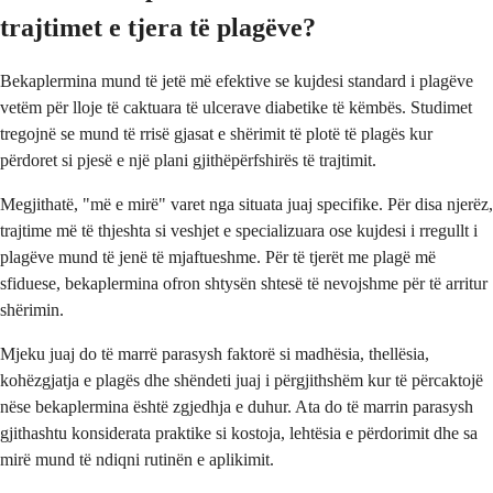
trajtimet e tjera të plagëve?
Bekaplermina mund të jetë më efektive se kujdesi standard i plagëve
vetëm për lloje të caktuara të ulcerave diabetike të këmbës. Studimet
tregojnë se mund të rrisë gjasat e shërimit të plotë të plagës kur
përdoret si pjesë e një plani gjithëpërfshirës të trajtimit.
Megjithatë, "më e mirë" varet nga situata juaj specifike. Për disa njerëz,
trajtime më të thjeshta si veshjet e specializuara ose kujdesi i rregullt i
plagëve mund të jenë të mjaftueshme. Për të tjerët me plagë më
sfiduese, bekaplermina ofron shtysën shtesë të nevojshme për të arritur
shërimin.
Mjeku juaj do të marrë parasysh faktorë si madhësia, thellësia,
kohëzgjatja e plagës dhe shëndeti juaj i përgjithshëm kur të përcaktojë
nëse bekaplermina është zgjedhja e duhur. Ata do të marrin parasysh
gjithashtu konsiderata praktike si kostoja, lehtësia e përdorimit dhe sa
mirë mund të ndiqni rutinën e aplikimit.