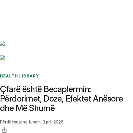
Benchmarks
Stories
FAQ
Sign up / Log in
HEALTH LIBRARY
Çfarë është Becaplermin:
Përdorimet, Doza, Efektet Anësore
dhe Më Shumë
Përditësuar së fundmi
3 prill 2026