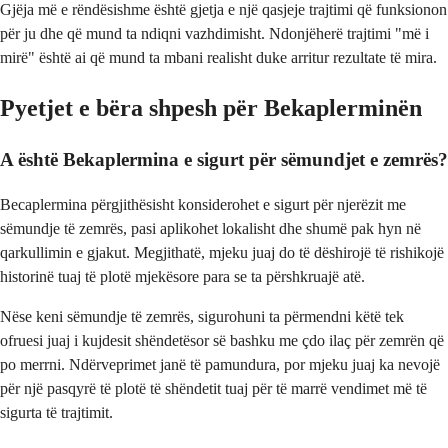
Gjëja më e rëndësishme është gjetja e një qasjeje trajtimi që funksionon
për ju dhe që mund ta ndiqni vazhdimisht. Ndonjëherë trajtimi "më i
mirë" është ai që mund ta mbani realisht duke arritur rezultate të mira.
Pyetjet e bëra shpesh për Bekaplerminën
A është Bekaplermina e sigurt për sëmundjet e zemrës?
Becaplermina përgjithësisht konsiderohet e sigurt për njerëzit me
sëmundje të zemrës, pasi aplikohet lokalisht dhe shumë pak hyn në
qarkullimin e gjakut. Megjithatë, mjeku juaj do të dëshirojë të rishikojë
historinë tuaj të plotë mjekësore para se ta përshkruajë atë.
Nëse keni sëmundje të zemrës, sigurohuni ta përmendni këtë tek
ofruesi juaj i kujdesit shëndetësor së bashku me çdo ilaç për zemrën që
po merrni. Ndërveprimet janë të pamundura, por mjeku juaj ka nevojë
për një pasqyrë të plotë të shëndetit tuaj për të marrë vendimet më të
sigurta të trajtimit.