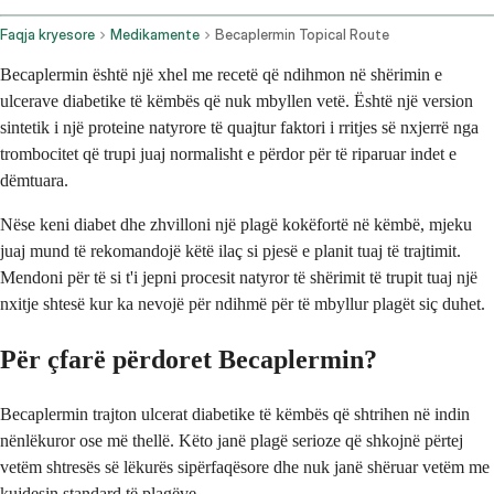
Faqja kryesore
Medikamente
Becaplermin Topical Route
Becaplermin është një xhel me recetë që ndihmon në shërimin e
ulcerave diabetike të këmbës që nuk mbyllen vetë. Është një version
sintetik i një proteine natyrore të quajtur faktori i rritjes së nxjerrë nga
trombocitet që trupi juaj normalisht e përdor për të riparuar indet e
dëmtuara.
Nëse keni diabet dhe zhvilloni një plagë kokëfortë në këmbë, mjeku
juaj mund të rekomandojë këtë ilaç si pjesë e planit tuaj të trajtimit.
Mendoni për të si t'i jepni procesit natyror të shërimit të trupit tuaj një
nxitje shtesë kur ka nevojë për ndihmë për të mbyllur plagët siç duhet.
Për çfarë përdoret Becaplermin?
Becaplermin trajton ulcerat diabetike të këmbës që shtrihen në indin
nënlëkuror ose më thellë. Këto janë plagë serioze që shkojnë përtej
vetëm shtresës së lëkurës sipërfaqësore dhe nuk janë shëruar vetëm me
kujdesin standard të plagëve.