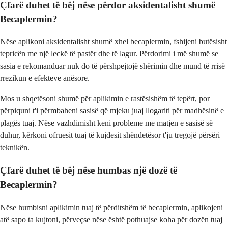
Çfarë duhet të bëj nëse përdor aksidentalisht shumë
Becaplermin?
Nëse aplikoni aksidentalisht shumë xhel becaplermin, fshijeni butësisht
tepricën me një leckë të pastër dhe të lagur. Përdorimi i më shumë se
sasia e rekomanduar nuk do të përshpejtojë shërimin dhe mund të rrisë
rrezikun e efekteve anësore.
Mos u shqetësoni shumë për aplikimin e rastësishëm të tepërt, por
përpiquni t'i përmbaheni sasisë që mjeku juaj llogariti për madhësinë e
plagës tuaj. Nëse vazhdimisht keni probleme me matjen e sasisë së
duhur, kërkoni ofruesit tuaj të kujdesit shëndetësor t'ju tregojë përsëri
teknikën.
Çfarë duhet të bëj nëse humbas një dozë të
Becaplermin?
Nëse humbisni aplikimin tuaj të përditshëm të becaplermin, aplikojeni
atë sapo ta kujtoni, përveçse nëse është pothuajse koha për dozën tuaj