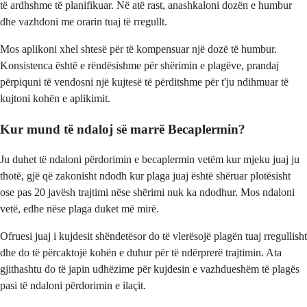
të ardhshme të planifikuar. Në atë rast, anashkaloni dozën e humbur
dhe vazhdoni me orarin tuaj të rregullt.
Mos aplikoni xhel shtesë për të kompensuar një dozë të humbur.
Konsistenca është e rëndësishme për shërimin e plagëve, prandaj
përpiquni të vendosni një kujtesë të përditshme për t'ju ndihmuar të
kujtoni kohën e aplikimit.
Kur mund të ndaloj së marrë Becaplermin?
Ju duhet të ndaloni përdorimin e becaplermin vetëm kur mjeku juaj ju
thotë, gjë që zakonisht ndodh kur plaga juaj është shëruar plotësisht
ose pas 20 javësh trajtimi nëse shërimi nuk ka ndodhur. Mos ndaloni
vetë, edhe nëse plaga duket më mirë.
Ofruesi juaj i kujdesit shëndetësor do të vlerësojë plagën tuaj rregullisht
dhe do të përcaktojë kohën e duhur për të ndërprerë trajtimin. Ata
gjithashtu do të japin udhëzime për kujdesin e vazhdueshëm të plagës
pasi të ndaloni përdorimin e ilaçit.