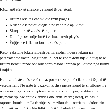
Këtu janë efektet anësore që mund të përjetoni:
Irritim i lëkurës ose skuqje rreth plagës
Kruarje ose ndjesi djegieje në vendin e aplikimit
Skuqje pranë zonës së trajtuar
Dhimbje ose ndjeshmëri e shtuar rreth plagës
Ënjtje ose inflamacion i lëkurës përreth
Këto reaksione lokale shpesh përmirësohen ndërsa lëkura juaj
përshtatet me ilaçin. Megjithatë, duhet të kontaktoni mjekun tuaj nëse
irritimi bëhet i rëndë ose nuk përmirësohet brenda pak ditësh nga fillimi
i trajtimit.
Ka disa efekte anësore të rralla, por serioze për të cilat duhet të jeni të
vetëdijshëm. Në raste të pazakonta, disa njerëz mund të zhvillojnë një
reaksion alergjik me simptoma si skuqje e përhapur, vështirësi në
frymëmarrje ose ënjtje e fytyrës dhe fytit. Përveç kësaj, ka pasur
raporte shumë të rralla të rritjes së rrezikut të kancerit me përdorimin
afatgjatë, megjithëse kjo lidhje nuk është plotësisht e vendosur.