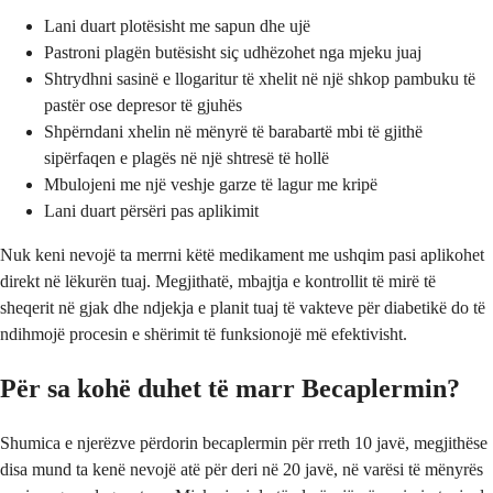
Lani duart plotësisht me sapun dhe ujë
Pastroni plagën butësisht siç udhëzohet nga mjeku juaj
Shtrydhni sasinë e llogaritur të xhelit në një shkop pambuku të
pastër ose depresor të gjuhës
Shpërndani xhelin në mënyrë të barabartë mbi të gjithë
sipërfaqen e plagës në një shtresë të hollë
Mbulojeni me një veshje garze të lagur me kripë
Lani duart përsëri pas aplikimit
Nuk keni nevojë ta merrni këtë medikament me ushqim pasi aplikohet
direkt në lëkurën tuaj. Megjithatë, mbajtja e kontrollit të mirë të
sheqerit në gjak dhe ndjekja e planit tuaj të vakteve për diabetikë do të
ndihmojë procesin e shërimit të funksionojë më efektivisht.
Për sa kohë duhet të marr Becaplermin?
Shumica e njerëzve përdorin becaplermin për rreth 10 javë, megjithëse
disa mund ta kenë nevojë atë për deri në 20 javë, në varësi të mënyrës