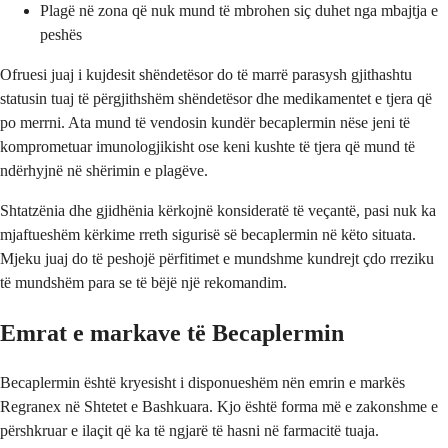
Plagë në zona që nuk mund të mbrohen siç duhet nga mbajtja e
peshës
Ofruesi juaj i kujdesit shëndetësor do të marrë parasysh gjithashtu
statusin tuaj të përgjithshëm shëndetësor dhe medikamentet e tjera që
po merrni. Ata mund të vendosin kundër becaplermin nëse jeni të
komprometuar imunologjikisht ose keni kushte të tjera që mund të
ndërhyjnë në shërimin e plagëve.
Shtatzënia dhe gjidhënia kërkojnë konsideratë të veçantë, pasi nuk ka
mjaftueshëm kërkime rreth sigurisë së becaplermin në këto situata.
Mjeku juaj do të peshojë përfitimet e mundshme kundrejt çdo rreziku
të mundshëm para se të bëjë një rekomandim.
Emrat e markave të Becaplermin
Becaplermin është kryesisht i disponueshëm nën emrin e markës
Regranex në Shtetet e Bashkuara. Kjo është forma më e zakonshme e
përshkruar e ilaçit që ka të ngjarë të hasni në farmacitë tuaja.