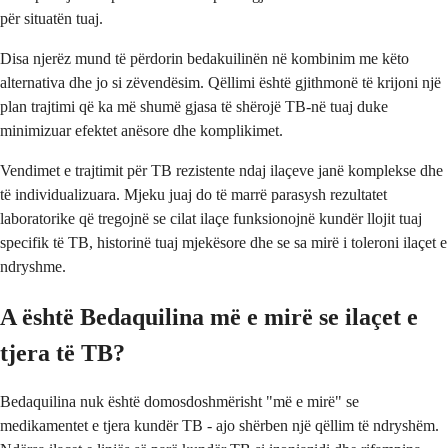
për situatën tuaj.
Disa njerëz mund të përdorin bedakuilinën në kombinim me këto
alternativa dhe jo si zëvendësim. Qëllimi është gjithmonë të krijoni një
plan trajtimi që ka më shumë gjasa të shërojë TB-në tuaj duke
minimizuar efektet anësore dhe komplikimet.
Vendimet e trajtimit për TB rezistente ndaj ilaçeve janë komplekse dhe
të individualizuara. Mjeku juaj do të marrë parasysh rezultatet
laboratorike që tregojnë se cilat ilaçe funksionojnë kundër llojit tuaj
specifik të TB, historinë tuaj mjekësore dhe se sa mirë i toleroni ilaçet e
ndryshme.
A është Bedaquilina më e mirë se ilaçet e
tjera të TB?
Bedaquilina nuk është domosdoshmërisht "më e mirë" se
medikamentet e tjera kundër TB - ajo shërben një qëllim të ndryshëm.