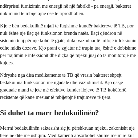
ndërprisni furnizimin me energji në një fabrikë - pa energji, bakteret
nuk mund të mbijetojnë ose të riprodhohen.
Kjo e bën bedakuilinë mjaft të fuqishme kundër baktereve të TB, por
nuk është një ilaç që funksionon brenda natës. Ilaçi qëndron në
sistemin tuaj për një kohë të gjatë, duke vazhduar të luftojë infeksionin
edhe midis dozave. Kjo prani e zgjatur në trupin tuaj është e dobishme
për trajtimin e infeksionit dhe diçka që mjeku juaj do ta monitorojë me
kujdes.
Ndryshe nga disa medikamente të TB që vrasin bakteret shpejt,
bedakuilina funksionon më ngadalë dhe vazhdimisht. Kjo qasje
graduale mund të jetë më efektive kundër llojeve të TB kokëfortë,
rezistente që kanë mësuar të mbijetojnë trajtimeve të tjera.
Si duhet ta marr bedakuilinën?
Merrni bedakuilinën saktësisht siç ju përshkruan mjeku, zakonisht një
herë në ditë me ushqim. Medikamenti absorbohet shumë më mirë kur