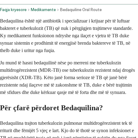
Faqja kryesore
Medikamente
Bedaquiline Oral Route
Bedaquilina është një antibiotik i specializuar i krijuar për të luftuar
bakteret e tuberkulozit (TB) që nuk i përgjigjen trajtimeve standarde.
Ky medikament funksionon ndryshe nga ilaçet e vjetra të TB duke
synuar sistemin e prodhimit të energjisë brenda baktereve të TB, në
thelb duke i uritur nga fuqia.
Ju mund të hasni bedaquilinë nëse po merreni me tuberkulozin
multidrogërezistent (MDR-TB) ose tuberkulozin rezistent ndaj drogës
gjerësisht (XDR-TB). Këto janë forma serioze të TB që janë bërë
rezistente ndaj ilaçeve më të zakonshme të TB, duke e bërë trajtimin
më sfidues dhe duke kërkuar qasje më të forta dhe më të synuara.
Për çfarë përdoret Bedaquilina?
Bedaquilina trajton tuberkulozin pulmonar multidrogërezistent tek të
rriturit dhe fëmijët 5 vjeç e lart. Kjo do të thotë se synon infeksionet e
TB në mushkëritë tuaja që nuk i janë përgjigjur të paktën dy nga ilaçet