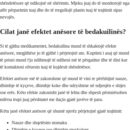
shëndetësore që ndikojnë në shërimin. Mjeku juaj do të monitorojë nga
afër përparimin tuaj dhe do të rregullojë planin tuaj të trajtimit sipas
nevojës.
Cilat janë efektet anësore të bedakuilinës?
Si të gjitha medikamentet, bedakuilina mund të shkaktojë efekte
anësore, megjithëse jo të gjithë i përjetojnë ato. Kuptimi i asaj që mund
të prisni mund t'ju ndihmojë të ndiheni më të përgatitur dhe të dini kur
të kontaktoni ofruesin tuaj të kujdesit shëndetësor.
Efektet anësore më të zakonshme që mund të vini re përfshijnë nauze,
dhimbje të kyçeve, dhimbje koke dhe ndryshime në ndjenjën e shijes
ose erës. Këto efekte zakonisht janë të lehta dhe shpesh përmirësohen
ndërsa trupi juaj përshtatet me ilaçin gjatë javëve të para.
Këtu janë efektet anësore që shumë njerëz përjetojnë gjatë trajtimit:
Nauze dhe shqetësim stomaku
Dhimbje e kyçeve ose dhimbje muskulore