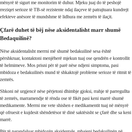
mënyrë të sigurt me monitorim të duhur. Mjeku juaj do të peshojë
rreziqet serioze të TB-së rezistente ndaj ilaçeve të patrajtuara kundrejt
efekteve anësore të mundshme të lidhura me zemrën të ilaçit.
Çfarë duhet të bëj nëse aksidentalisht marr shumë
Bedaquilinë?
Nëse aksidentalisht merrni më shumë bedakuilinë sesa është
përshkruar, kontaktoni menjëherë mjekun tuaj ose qendrën e kontrollit
të helmimeve. Mos prisni për të parë nëse ndjeni simptoma, pasi
mbidoza e bedakuilinës mund të shkaktojë probleme serioze të ritmit të
zemrës.
Shkoni në urgjencë nëse përjetoni dhimbje gjoksi, rrahje të parregullta
të zemrës, marramendje të rënda ose të fikët pasi keni marrë shumë
medikamente. Merrni me vete shishen e medikamentit tuaj në mënyrë
që ofruesit e kujdesit shëndetësor të dinë saktësisht se çfarë dhe sa keni
marrë.
Për të parandaluar mbidozën aksidentale, mbajeni bedakuilinën në