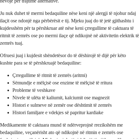
nevojë për trajtime alternative.
Ju nuk duhet të merrni bedaquiline nëse keni një alergji të njohur ndaj
ilaçit ose ndonjë nga përbërësit e tij. Mjeku juaj do të jetë gjithashtu i
kujdesshëm për ta përshkruar atë nëse keni çrregullime të caktuara të
ritmit të zemrës ose po merrni ilaçe që ndikojnë në aktivitetin elektrik të
zemrës tuaj.
Ofruesi juaj i kujdesit shëndetësor do të dëshirojë të dijë për këto
kushte para se të përshkruajë bedaquiline:
Çrregullime të ritmit të zemrës (aritmi)
Sëmundje e mëlçisë ose enzime të mëlçisë të rritura
Probleme të veshkave
Nivele të ulëta të kaliumit, kalciumit ose magnezit
Histori e sulmeve në zemër ose dështimit të zemrës
Histori familjare e vdekjes së papritur kardiake
Medikamente të caktuara mund të ndërveprojnë rrezikshëm me
bedaquiline, veçanërisht ato që ndikojnë në ritmin e zemrës ose