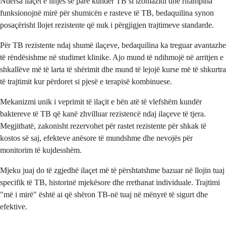
Ndërsa ilaçet e linjës së parë kundër TB si izoniazidi dhe rifampina
funksionojnë mirë për shumicën e rasteve të TB, bedaquilina synon
posaçërisht llojet rezistente që nuk i përgjigjen trajtimeve standarde.
Për TB rezistente ndaj shumë ilaçeve, bedaquilina ka treguar avantazhe
të rëndësishme në studimet klinike. Ajo mund të ndihmojë në arritjen e
shkallëve më të larta të shërimit dhe mund të lejojë kurse më të shkurtra
të trajtimit kur përdoret si pjesë e terapisë kombinuese.
Mekanizmi unik i veprimit të ilaçit e bën atë të vlefshëm kundër
baktereve të TB që kanë zhvilluar rezistencë ndaj ilaçeve të tjera.
Megjithatë, zakonisht rezervohet për rastet rezistente për shkak të
kostos së saj, efekteve anësore të mundshme dhe nevojës për
monitorim të kujdesshëm.
Mjeku juaj do të zgjedhë ilaçet më të përshtatshme bazuar në llojin tuaj
specifik të TB, historinë mjekësore dhe rrethanat individuale. Trajtimi
"më i mirë" është ai që shëron TB-në tuaj në mënyrë të sigurt dhe
efektive.