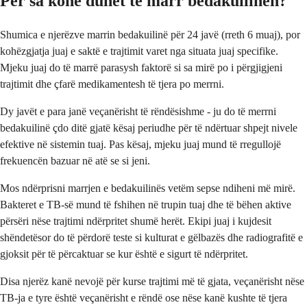
Për sa kohë duhet të marr bedakuilinën?
Shumica e njerëzve marrin bedakuilinë për 24 javë (rreth 6 muaj), por
kohëzgjatja juaj e saktë e trajtimit varet nga situata juaj specifike.
Mjeku juaj do të marrë parasysh faktorë si sa mirë po i përgjigjeni
trajtimit dhe çfarë medikamentesh të tjera po merrni.
Dy javët e para janë veçanërisht të rëndësishme - ju do të merrni
bedakuilinë çdo ditë gjatë kësaj periudhe për të ndërtuar shpejt nivele
efektive në sistemin tuaj. Pas kësaj, mjeku juaj mund të rregullojë
frekuencën bazuar në atë se si jeni.
Mos ndërprisni marrjen e bedakuilinës vetëm sepse ndiheni më mirë.
Bakteret e TB-së mund të fshihen në trupin tuaj dhe të bëhen aktive
përsëri nëse trajtimi ndërpritet shumë herët. Ekipi juaj i kujdesit
shëndetësor do të përdorë teste si kulturat e gëlbazës dhe radiografitë e
gjoksit për të përcaktuar se kur është e sigurt të ndërpritet.
Disa njerëz kanë nevojë për kurse trajtimi më të gjata, veçanërisht nëse
TB-ja e tyre është veçanërisht e rëndë ose nëse kanë kushte të tjera