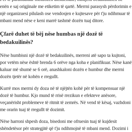
enën e saj origjinale me etiketim të qartë. Merrni parasysh përdorimin e
një organizuesi pilulash ose vendosjen e kujtesave për t'ju ndihmuar të
mbani mend nëse e keni marrë tashmë dozën tuaj ditore.
Çfarë duhet të bëj nëse humbas një dozë të
bedakuilinës?
Nëse humbisni një dozë të bedakuilinës, merreni atë sapo ta kujtoni,
por vetëm nëse është brenda 6 orëve nga koha e planifikuar. Nëse kanë
kaluar më shumë se 6 orë, anashkaloni dozën e humbur dhe merrni
dozën tjetër në kohën e rregullt.
Kurrë mos merrni dy doza në të njëjtën kohë për të kompensuar një
dozë të humbur. Kjo mund të rrisë rrezikun e efekteve anësore,
veçanërisht problemeve të ritmit të zemrës. Në vend të kësaj, vazhdoni
me orarin tuaj të rregullt të dozimit.
Nëse harroni shpesh doza, bisedoni me ofruesin tuaj të kujdesit
shëndetësor për strategjitë që t'ju ndihmojnë të mbani mend. Dozimi i