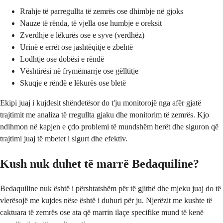
Rrahje të parregullta të zemrës ose dhimbje në gjoks
Nauze të rënda, të vjella ose humbje e oreksit
Zverdhje e lëkurës ose e syve (verdhëz)
Urinë e errët ose jashtëqitje e zbehtë
Lodhtje ose dobësi e rëndë
Vështirësi në frymëmarrje ose gëlltitje
Skuqje e rëndë e lëkurës ose bletë
Ekipi juaj i kujdesit shëndetësor do t'ju monitorojë nga afër gjatë
trajtimit me analiza të rregullta gjaku dhe monitorim të zemrës. Kjo
ndihmon në kapjen e çdo problemi të mundshëm herët dhe siguron që
trajtimi juaj të mbetet i sigurt dhe efektiv.
Kush nuk duhet të marrë Bedaquiline?
Bedaquiline nuk është i përshtatshëm për të gjithë dhe mjeku juaj do të
vlerësojë me kujdes nëse është i duhuri për ju. Njerëzit me kushte të
caktuara të zemrës ose ata që marrin ilaçe specifike mund të kenë