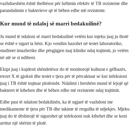
vazhdueshëm është thelbësor për luftimin efektiv të TB rezistente dhe
parandalimin e bakterieve që të bëhen edhe më rezistente.
Kur mund të ndaloj së marri bedakuilinë?
Ju mund të ndaloni së marri bedakuilinë vetëm kur mjeku juaj ju thotë
se është e sigurt ta bëni. Kjo vendim bazohet në testet laboratorike,
studimet imazherike dhe përgjigjen tuaj klinike ndaj trajtimit, jo vetëm
në atë se si ndiheni.
Ekipi juaj i kujdesit shëndetësor do të monitorojë kulturat e gëlbazës,
rrezet X të gjoksit dhe testet e tjera për të përcaktuar se kur infeksioni
juaj i TB është trajtuar plotësisht. Ndalimi i hershëm mund të lejojë që
bakteret të kthehen dhe të bëhen edhe më rezistente ndaj trajtimit.
Edhe pasi të ndaloni bedakilinën, ka të ngjarë të vazhdoni me
medikamente të tjera për TB dhe takime të rregullta të ndjekjes. Mjeku
juaj do të dëshirojë të sigurohet që infeksioni nuk kthehet dhe se keni
arritur një shërim të plotë.