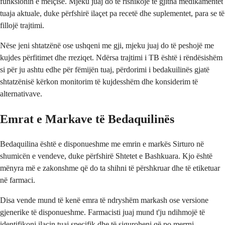
funksionin e mëlçisë. Mjeku juaj do të rishikojë të gjitha medikamentet
tuaja aktuale, duke përfshirë ilaçet pa recetë dhe suplementet, para se të
fillojë trajtimi.
Nëse jeni shtatzënë ose ushqeni me gji, mjeku juaj do të peshojë me
kujdes përfitimet dhe rreziqet. Ndërsa trajtimi i TB është i rëndësishëm
si për ju ashtu edhe për fëmijën tuaj, përdorimi i bedakuilinës gjatë
shtatzënisë kërkon monitorim të kujdesshëm dhe konsiderim të
alternativave.
Emrat e Markave të Bedaquilinës
Bedaquilina është e disponueshme me emrin e markës Sirturo në
shumicën e vendeve, duke përfshirë Shtetet e Bashkuara. Kjo është
mënyra më e zakonshme që do ta shihni të përshkruar dhe të etiketuar
në farmaci.
Disa vende mund të kenë emra të ndryshëm markash ose versione
gjenerike të disponueshme. Farmacisti juaj mund t'ju ndihmojë të
identifikoni ilaçin tuaj specifik dhe të siguroheni që po merrni