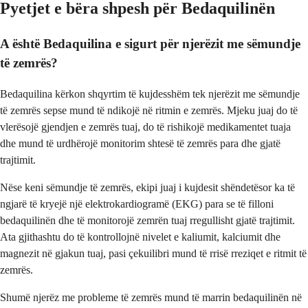
Pyetjet e bëra shpesh për Bedaquilinën
A është Bedaquilina e sigurt për njerëzit me sëmundje
të zemrës?
Bedaquilina kërkon shqyrtim të kujdesshëm tek njerëzit me sëmundje
të zemrës sepse mund të ndikojë në ritmin e zemrës. Mjeku juaj do të
vlerësojë gjendjen e zemrës tuaj, do të rishikojë medikamentet tuaja
dhe mund të urdhërojë monitorim shtesë të zemrës para dhe gjatë
trajtimit.
Nëse keni sëmundje të zemrës, ekipi juaj i kujdesit shëndetësor ka të
ngjarë të kryejë një elektrokardiogramë (EKG) para se të filloni
bedaquilinën dhe të monitorojë zemrën tuaj rregullisht gjatë trajtimit.
Ata gjithashtu do të kontrollojnë nivelet e kaliumit, kalciumit dhe
magnezit në gjakun tuaj, pasi çekuilibri mund të rrisë rreziqet e ritmit të
zemrës.
Shumë njerëz me probleme të zemrës mund të marrin bedaquilinën në