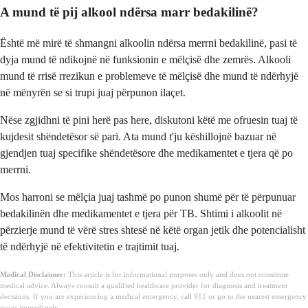
A mund të pij alkool ndërsa marr bedakilinë?
Është më mirë të shmangni alkoolin ndërsa merrni bedakilinë, pasi të
dyja mund të ndikojnë në funksionin e mëlçisë dhe zemrës. Alkooli
mund të rrisë rrezikun e problemeve të mëlçisë dhe mund të ndërhyjë
në mënyrën se si trupi juaj përpunon ilaçet.
Nëse zgjidhni të pini herë pas here, diskutoni këtë me ofruesin tuaj të
kujdesit shëndetësor së pari. Ata mund t'ju këshillojnë bazuar në
gjendjen tuaj specifike shëndetësore dhe medikamentet e tjera që po
merrni.
Mos harroni se mëlçia juaj tashmë po punon shumë për të përpunuar
bedakilinën dhe medikamentet e tjera për TB. Shtimi i alkoolit në
përzierje mund të vërë stres shtesë në këtë organ jetik dhe potencialisht
të ndërhyjë në efektivitetin e trajtimit tuaj.
Medical Disclaimer:
This article is for informational purposes only and does not constitute
medical advice. Always consult a qualified healthcare provider for diagnosis and treatment
decisions. If you are experiencing a medical emergency, call 911 or go to the nearest emergency
room immediately.