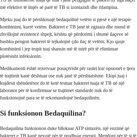
më efektive të linjës së parë të TB si izoniazidi dhe rifampina.
Mjeku juaj do të përshkruajë bedaquilinë vetëm si pjesë e një terapie
kombinimi, kurrë vetëm. Bakteret e TB janë të zgjuara dhe mund të
zhvillojnë rezistencë shpejt, kështu që përdorimi i shumë ilaçeve së
bashku pengon bakteret të tejkalojnë çdo ilaç të vetëm. Kjo qasje
kombinimi i jep trupit tuaj shansin më të mirë për të eliminuar
plotësisht infeksionin.
Medikamenti është rezervuar posaçërisht për rastet kur opsionet e tjera
të trajtimit kanë dështuar ose nuk janë të përshtatshme. Ekipi juaj i
kujdesit shëndetësor do të ketë testuar bakteret tuaja të TB në një
laborator për të konfirmuar se trajtimet standarde nuk do të
funksionojnë para se të rekomandojnë bedaquilinën.
Si funksionon Bedaquilina?
Bedaquilina funksionon duke bllokuar ATP sintazën, një enzimë që
bakteret e TB kanë nevojë për të prodhuar energji. Mendoni për të si të