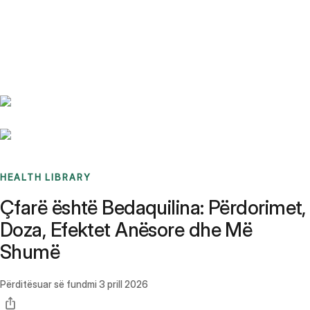
Benchmarks
Stories
FAQ
Sign up / Log in
HEALTH LIBRARY
Çfarë është Bedaquilina: Përdorimet,
Doza, Efektet Anësore dhe Më
Shumë
Përditësuar së fundmi
3 prill 2026