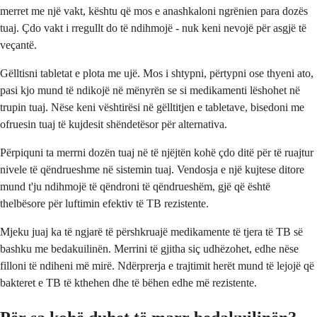
merret me një vakt, kështu që mos e anashkaloni ngrënien para dozës
tuaj. Çdo vakt i rregullt do të ndihmojë - nuk keni nevojë për asgjë të
veçantë.
Gëlltisni tabletat e plota me ujë. Mos i shtypni, përtypni ose thyeni ato,
pasi kjo mund të ndikojë në mënyrën se si medikamenti lëshohet në
trupin tuaj. Nëse keni vështirësi në gëlltitjen e tabletave, bisedoni me
ofruesin tuaj të kujdesit shëndetësor për alternativa.
Përpiquni ta merrni dozën tuaj në të njëjtën kohë çdo ditë për të ruajtur
nivele të qëndrueshme në sistemin tuaj. Vendosja e një kujtese ditore
mund t'ju ndihmojë të qëndroni të qëndrueshëm, gjë që është
thelbësore për luftimin efektiv të TB rezistente.
Mjeku juaj ka të ngjarë të përshkruajë medikamente të tjera të TB së
bashku me bedakuilinën. Merrini të gjitha siç udhëzohet, edhe nëse
filloni të ndiheni më mirë. Ndërprerja e trajtimit herët mund të lejojë që
bakteret e TB të kthehen dhe të bëhen edhe më rezistente.