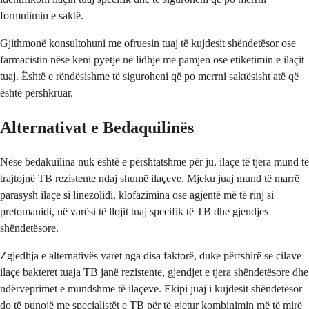
formulimin e saktë.
Gjithmonë konsultohuni me ofruesin tuaj të kujdesit shëndetësor ose
farmacistin nëse keni pyetje në lidhje me pamjen ose etiketimin e ilaçit
tuaj. Është e rëndësishme të siguroheni që po merrni saktësisht atë që
është përshkruar.
Alternativat e Bedaquilinës
Nëse bedakuilina nuk është e përshtatshme për ju, ilaçe të tjera mund të
trajtojnë TB rezistente ndaj shumë ilaçeve. Mjeku juaj mund të marrë
parasysh ilaçe si linezolidi, klofazimina ose agjentë më të rinj si
pretomanidi, në varësi të llojit tuaj specifik të TB dhe gjendjes
shëndetësore.
Zgjedhja e alternativës varet nga disa faktorë, duke përfshirë se cilave
ilaçe bakteret tuaja TB janë rezistente, gjendjet e tjera shëndetësore dhe
ndërveprimet e mundshme të ilaçeve. Ekipi juaj i kujdesit shëndetësor
do të punojë me specialistët e TB për të gjetur kombinimin më të mirë