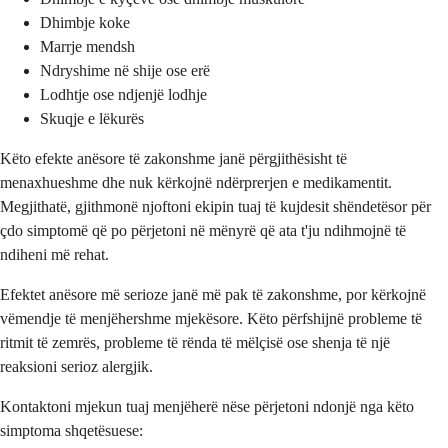
Dhimbje koke
Marrje mendsh
Ndryshime në shije ose erë
Lodhtje ose ndjenjë lodhje
Skuqje e lëkurës
Këto efekte anësore të zakonshme janë përgjithësisht të
menaxhueshme dhe nuk kërkojnë ndërprerjen e medikamentit.
Megjithatë, gjithmonë njoftoni ekipin tuaj të kujdesit shëndetësor për
çdo simptomë që po përjetoni në mënyrë që ata t'ju ndihmojnë të
ndiheni më rehat.
Efektet anësore më serioze janë më pak të zakonshme, por kërkojnë
vëmendje të menjëhershme mjekësore. Këto përfshijnë probleme të
ritmit të zemrës, probleme të rënda të mëlçisë ose shenja të një
reaksioni serioz alergjik.
Kontaktoni mjekun tuaj menjëherë nëse përjetoni ndonjë nga këto
simptoma shqetësuese: