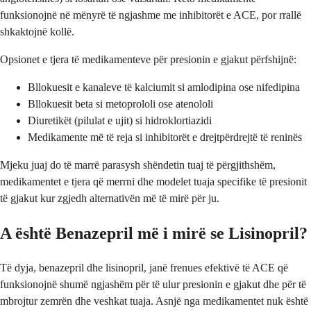
funksionojnë në mënyrë të ngjashme me inhibitorët e ACE, por rrallë
shkaktojnë kollë.
Opsionet e tjera të medikamenteve për presionin e gjakut përfshijnë:
Bllokuesit e kanaleve të kalciumit si amlodipina ose nifedipina
Bllokuesit beta si metoprololi ose atenololi
Diuretikët (pilulat e ujit) si hidroklortiazidi
Medikamente më të reja si inhibitorët e drejtpërdrejtë të reninës
Mjeku juaj do të marrë parasysh shëndetin tuaj të përgjithshëm,
medikamentet e tjera që merrni dhe modelet tuaja specifike të presionit
të gjakut kur zgjedh alternativën më të mirë për ju.
A është Benazepril më i mirë se Lisinopril?
Të dyja, benazepril dhe lisinopril, janë frenues efektivë të ACE që
funksionojnë shumë ngjashëm për të ulur presionin e gjakut dhe për të
mbrojtur zemrën dhe veshkat tuaja. Asnjë nga medikamentet nuk është