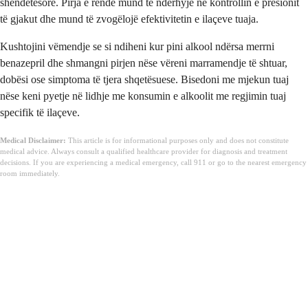
shëndetësore. Pirja e rëndë mund të ndërhyjë në kontrollin e presionit
të gjakut dhe mund të zvogëlojë efektivitetin e ilaçeve tuaja.
Kushtojini vëmendje se si ndiheni kur pini alkool ndërsa merrni
benazepril dhe shmangni pirjen nëse vëreni marramendje të shtuar,
dobësi ose simptoma të tjera shqetësuese. Bisedoni me mjekun tuaj
nëse keni pyetje në lidhje me konsumin e alkoolit me regjimin tuaj
specifik të ilaçeve.
Medical Disclaimer:
This article is for informational purposes only and does not constitute
medical advice. Always consult a qualified healthcare provider for diagnosis and treatment
decisions. If you are experiencing a medical emergency, call 911 or go to the nearest emergency
room immediately.