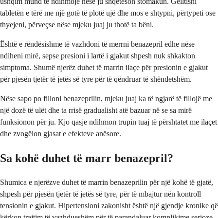
ushqim mund të ndihmojë nëse ju shqetëson stomakun. Gëlltisni
tabletën e tërë me një gotë të plotë ujë dhe mos e shtypni, përtypeti ose
thyejeni, përveçse nëse mjeku juaj ju thotë ta bëni.
Është e rëndësishme të vazhdoni të merrni benazepril edhe nëse
ndiheni mirë, sepse presioni i lartë i gjakut shpesh nuk shkakton
simptoma. Shumë njerëz duhet të marrin ilaçe për presionin e gjakut
për pjesën tjetër të jetës së tyre për të qëndruar të shëndetshëm.
Nëse sapo po filloni benazeprilin, mjeku juaj ka të ngjarë të fillojë me
një dozë të ulët dhe ta rrisë gradualisht atë bazuar në se sa mirë
funksionon për ju. Kjo qasje ndihmon trupin tuaj të përshtatet me ilaçet
dhe zvogëlon gjasat e efekteve anësore.
Sa kohë duhet të marr benazepril?
Shumica e njerëzve duhet të marrin benazeprilin për një kohë të gjatë,
shpesh për pjesën tjetër të jetës së tyre, për të mbajtur nën kontroll
tensionin e gjakut. Hipertensioni zakonisht është një gjendje kronike që
kërkon trajtim të vazhdueshëm për të parandaluar komplikime serioze.