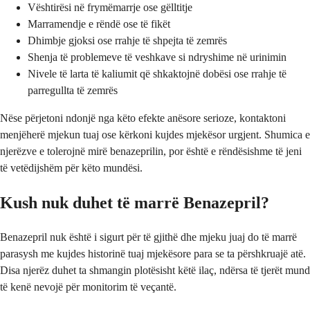
Vështirësi në frymëmarrje ose gëlltitje
Marramendje e rëndë ose të fikët
Dhimbje gjoksi ose rrahje të shpejta të zemrës
Shenja të problemeve të veshkave si ndryshime në urinimin
Nivele të larta të kaliumit që shkaktojnë dobësi ose rrahje të
parregullta të zemrës
Nëse përjetoni ndonjë nga këto efekte anësore serioze, kontaktoni
menjëherë mjekun tuaj ose kërkoni kujdes mjekësor urgjent. Shumica e
njerëzve e tolerojnë mirë benazeprilin, por është e rëndësishme të jeni
të vetëdijshëm për këto mundësi.
Kush nuk duhet të marrë Benazepril?
Benazepril nuk është i sigurt për të gjithë dhe mjeku juaj do të marrë
parasysh me kujdes historinë tuaj mjekësore para se ta përshkruajë atë.
Disa njerëz duhet ta shmangin plotësisht këtë ilaç, ndërsa të tjerët mund
të kenë nevojë për monitorim të veçantë.