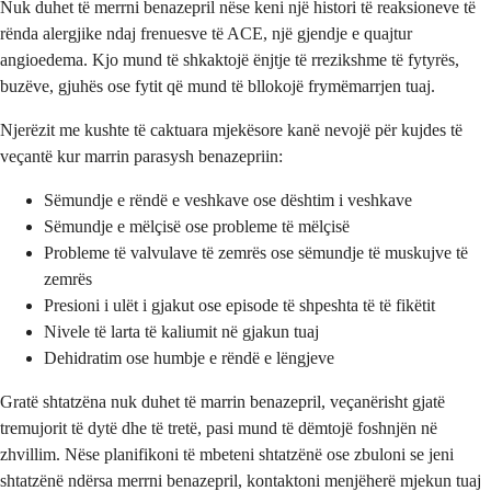
Nuk duhet të merrni benazepril nëse keni një histori të reaksioneve të
rënda alergjike ndaj frenuesve të ACE, një gjendje e quajtur
angioedema. Kjo mund të shkaktojë ënjtje të rrezikshme të fytyrës,
buzëve, gjuhës ose fytit që mund të bllokojë frymëmarrjen tuaj.
Njerëzit me kushte të caktuara mjekësore kanë nevojë për kujdes të
veçantë kur marrin parasysh benazepriin:
Sëmundje e rëndë e veshkave ose dështim i veshkave
Sëmundje e mëlçisë ose probleme të mëlçisë
Probleme të valvulave të zemrës ose sëmundje të muskujve të
zemrës
Presioni i ulët i gjakut ose episode të shpeshta të të fikëtit
Nivele të larta të kaliumit në gjakun tuaj
Dehidratim ose humbje e rëndë e lëngjeve
Gratë shtatzëna nuk duhet të marrin benazepril, veçanërisht gjatë
tremujorit të dytë dhe të tretë, pasi mund të dëmtojë foshnjën në
zhvillim. Nëse planifikoni të mbeteni shtatzënë ose zbuloni se jeni
shtatzënë ndërsa merrni benazepril, kontaktoni menjëherë mjekun tuaj