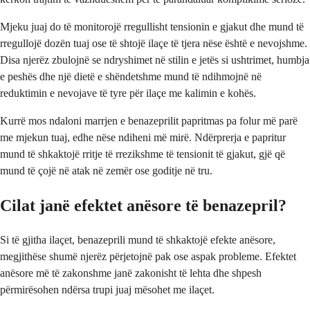
Mjeku juaj do të monitorojë rregullisht tensionin e gjakut dhe mund të
rregullojë dozën tuaj ose të shtojë ilaçe të tjera nëse është e nevojshme.
Disa njerëz zbulojnë se ndryshimet në stilin e jetës si ushtrimet, humbja
e peshës dhe një dietë e shëndetshme mund të ndihmojnë në
reduktimin e nevojave të tyre për ilaçe me kalimin e kohës.
Kurrë mos ndaloni marrjen e benazeprilit papritmas pa folur më parë
me mjekun tuaj, edhe nëse ndiheni më mirë. Ndërprerja e papritur
mund të shkaktojë rritje të rrezikshme të tensionit të gjakut, gjë që
mund të çojë në atak në zemër ose goditje në tru.
Cilat janë efektet anësore të benazepril?
Si të gjitha ilaçet, benazeprili mund të shkaktojë efekte anësore,
megjithëse shumë njerëz përjetojnë pak ose aspak probleme. Efektet
anësore më të zakonshme janë zakonisht të lehta dhe shpesh
përmirësohen ndërsa trupi juaj mësohet me ilaçet.