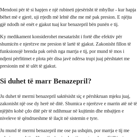
Mendoni për të si hapjen e një rubineti pjesërisht të mbyllur - kur hapja
bëhet më e gjerë, uji rrjedh më lehtë dhe me më pak presion. E njëjta
gjë ndodh në enët e gjakut tuaj kur benazepril bën punën e tij.
Ky medikament konsiderohet mesatarisht i fortë dhe efektiv për
shumicën e njerëzve me presion të lartë të gjakut. Zakonisht fillon të
funksionojë brenda pak orësh nga marrja e tij, por mund të mos i
ndjeni përfitimet e plota për disa javë ndërsa trupi juaj përshtatet me
presionin më të ulët të gjakut.
Si duhet të marr Benazepril?
Ju duhet të merrni benazepril saktësisht siç e përshkruan mjeku juaj,
zakonisht një ose dy herë në ditë. Shumica e njerëzve e marrin atë në të
njëjtën kohë çdo ditë për të ndihmuar në kujtimin dhe mbajtjen e
niveleve të qëndrueshme të ilaçit në sistemin e tyre.
Ju mund të merrni benazepril me ose pa ushqim, por marrja e tij me