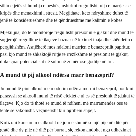
stilin e jetës si humbja e peshës, ushtrimi rregullisht, ulja e marrjes së
kripës dhe menaxhimi i stresit. Megjithatë, këto ndryshime duhet të
jenë të konsiderueshme dhe të qëndrueshme me kalimin e kohës.
Mjeku juaj do të monitorojë rregullisht presionin e gjakut dhe mund të
sugjerojë rregullime të ilaçeve bazuar në leximet tuaja dhe shëndetin e
përgjithshëm. Asnjëherë mos ndaloni marrjen e benazeprilit papritur,
pasi kjo mund të shkaktojë rritje të rrezikshme të presionit të gjakut,
duke çuar potencialisht në sulm në zemër ose goditje në tru.
A mund të pij alkool ndërsa marr benazepril?
Ju mund të pini alkool me moderim ndërsa merrni benazepril, por kini
parasysh se alkooli mund të rrisë efektet e uljes së presionit të gjakut të
ilaçeve. Kjo do të thotë se mund të ndiheni më marramendës ose të
lehtë se zakonisht, veçanërisht kur ngriheni shpejt.
Kufizoni konsumin e alkoolit në jo më shumë se një pije në ditë për
gratë dhe dy pije në ditë për burrat, siç rekomandohet nga udhëzimet