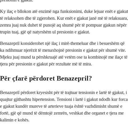
Ky ilaç e bllokon atë enzimë nga funksionimi, duke lejuar enët e gjakut
të relaksohen dhe të zgjerohen. Kur enët e gjakut janë më të relaksuara,
zemra juaj nuk duhet të punojë aq shumë për të pompuar gjakun nëpër
trupin tuaj, gjë që natyrshëm ul presionin e gjakut.
Benazepril konsiderohet një ilaç i mirë-themeluar dhe i besueshëm që
ka ndihmuar njerëzit të menaxhojnë presionin e gjakut për shumë vite.
Mjeku juaj mund ta përshkruajë atë vetëm ose ta kombinojë me ilaçe të
tjera për presionin e gjakut për rezultate më të mira.
Për çfarë përdoret Benazepril?
Benazepril përdoret kryesisht për të trajtuar tensionin e lartë të gjakut, i
quajtur gjithashtu hipertension. Tensioni i lartë i gjakut ndodh kur forca
e gjakut kundër mureve të arterieve tuaja është vazhdimisht shumë e
fortë, gjë që mund të dëmtojë zemrën, veshkat dhe organet e tjera me
kalimin e kohës.