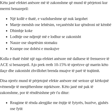
Këtu janë efektet anësore më të zakonshme që mund të përjetoni kur
merrni benazepril:
Një kollë e thatë, e vazhdueshme që nuk largohet
Marrje mendsh ose lehtësim, veçanërisht kur qëndroni në këmbë
Dhimbje koke
Lodhtje ose ndjenjë më e lodhur se zakonisht
Nauze ose shqetësim stomaku
Krampe ose dobësi e muskujve
Kolla e thatë është një nga efektet anësore më dalluese të frenuesve të
ACE si benazepril. Ajo prek rreth 10-15% të njerëzve që marrin këto
ilaçe dhe zakonisht zhvillohet brenda muajve të parë të trajtimit.
Disa njerëz mund të përjetojnë efekte anësore më serioze që kërkojnë
vëmendje të menjëhershme mjekësore. Këto janë më pak të
zakonshme, por të rëndësishme për t'u ditur:
Reagime të rënda alergjike me ënjtje të fytyrës, buzëve, gjuhës
ose fytit