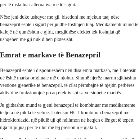
për të diskutuar alternativa më të sigurta.
Nëse jeni duke ushqyer me gji, bisedoni me mjekun tuaj nëse
benazepril është i sigurt për ju dhe foshnjën tuaj. Medikamenti mund të
kalojë në qumështin e gjirit, megjithëse efektet tek foshnjat që
ushqehen me gji nuk dihen plotësisht.
Emrat e markave të Benazepril
Benazepril është i disponueshëm nën disa emra markash, me Lotensin
që është marka origjinale më e njohur. Shumë njerëz marrin gjithashtu
versione gjenerike të benazepril, të cilat përmbajnë të njëjtin përbërës
aktiv dhe funksionojnë po aq efektivisht sa versionet e markës.
Ju gjithashtu mund të gjeni benazepril të kombinuar me medikamente
të tjera në pilula të vetme. Lotensin HCT kombinon benazepril me
hidroklortiazid, një pilulë uji që ndihmon në heqjen e lëngut të tepërt
nga trupi juaj për të ulur më tej presionin e gjakut.