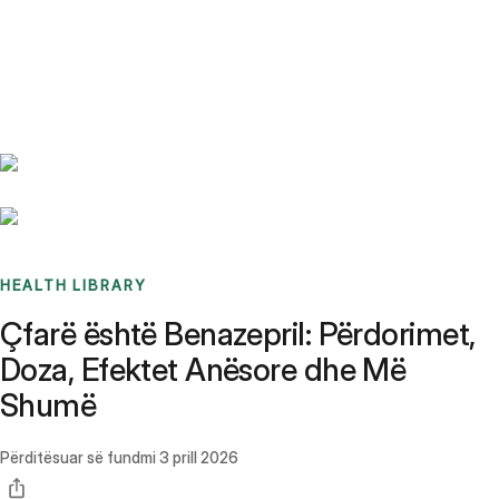
Benchmarks
Stories
FAQ
Sign up / Log in
HEALTH LIBRARY
Çfarë është Benazepril: Përdorimet,
Doza, Efektet Anësore dhe Më
Shumë
Përditësuar së fundmi
3 prill 2026