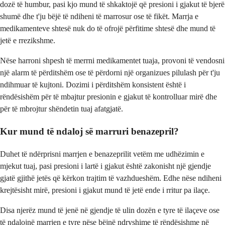
dozë të humbur, pasi kjo mund të shkaktojë që presioni i gjakut të bjerë
shumë dhe t'ju bëjë të ndiheni të marrosur ose të fikët. Marrja e
medikamenteve shtesë nuk do të ofrojë përfitime shtesë dhe mund të
jetë e rrezikshme.
Nëse harroni shpesh të merrni medikamentet tuaja, provoni të vendosni
një alarm të përditshëm ose të përdorni një organizues pilulash për t'ju
ndihmuar të kujtoni. Dozimi i përditshëm konsistent është i
rëndësishëm për të mbajtur presionin e gjakut të kontrolluar mirë dhe
për të mbrojtur shëndetin tuaj afatgjatë.
Kur mund të ndaloj së marruri benazepril?
Duhet të ndërprisni marrjen e benazeprilit vetëm me udhëzimin e
mjekut tuaj, pasi presioni i lartë i gjakut është zakonisht një gjendje
gjatë gjithë jetës që kërkon trajtim të vazhdueshëm. Edhe nëse ndiheni
krejtësisht mirë, presioni i gjakut mund të jetë ende i rritur pa ilaçe.
Disa njerëz mund të jenë në gjendje të ulin dozën e tyre të ilaçeve ose
të ndalojnë marrjen e tyre nëse bëjnë ndryshime të rëndësishme në