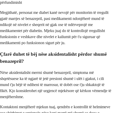
përfundimisht
Megjithatë, personat me diabet kanë nevojë për monitorim të rregullt
gjatë marrjes së benazepril, pasi medikamenti ndonjëherë mund të
ndikojë në nivelet e sheqerit në gjak ose të ndërveprojë me
medikamentet për diabetin. Mjeku juaj do të kontrollojë rregullisht
funksionin e veshkave dhe nivelet e kaliumit për t'u siguruar që
medikamenti po funksionon sigurt për ju.
Çfarë duhet të bëj nëse aksidentalisht përdor shumë
benazepril?
Nëse aksidentalisht merrni shumë benazepril, simptoma më
shqetësuese ka të ngjarë të jetë presioni shumë i ulët i gjakut, i cili
mund t'ju bëjë të ndiheni të marrosur, të dobët ose t'ju shkaktojë të
fikët. Kjo konsiderohet një urgjencë mjekësore që kërkon vëmendje të
menjëhershme.
Kontaktoni menjëherë mjekun tuaj, qendrën e kontrollit të helmimeve
ose shërbimet e urgjencës nëse keni marrë më shumë se doza e