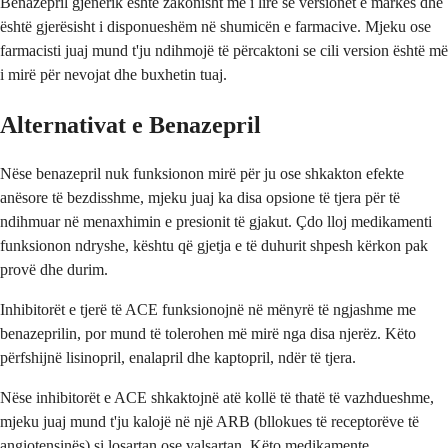
Benazepril gjenerik është zakonisht më i lirë se versionet e markës dhe
është gjerësisht i disponueshëm në shumicën e farmacive. Mjeku ose
farmacisti juaj mund t'ju ndihmojë të përcaktoni se cili version është më
i mirë për nevojat dhe buxhetin tuaj.
Alternativat e Benazepril
Nëse benazepril nuk funksionon mirë për ju ose shkakton efekte
anësore të bezdisshme, mjeku juaj ka disa opsione të tjera për të
ndihmuar në menaxhimin e presionit të gjakut. Çdo lloj medikamenti
funksionon ndryshe, kështu që gjetja e të duhurit shpesh kërkon pak
provë dhe durim.
Inhibitorët e tjerë të ACE funksionojnë në mënyrë të ngjashme me
benazeprilin, por mund të tolerohen më mirë nga disa njerëz. Këto
përfshijnë lisinopril, enalapril dhe kaptopril, ndër të tjera.
Nëse inhibitorët e ACE shkaktojnë atë kollë të thatë të vazhdueshme,
mjeku juaj mund t'ju kalojë në një ARB (bllokues të receptorëve të
angiotensinës) si losartan ose valsartan. Këto medikamente