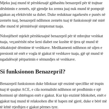
Mjeku juaj mund të përshkruajë gjithashtu benazepril për të trajtuar
dështimin e zemrës, një gjendje ku zemra juaj nuk mund të pompojë
gjakun aq efektivisht sa duhet. Duke reduktuar ngarkesën e punës në
zemrën tuaj, benazepril ndihmon zemrën tuaj të funksionojë më mirë
dhe mund të përmirësojë simptomat tuaja.
Ndonjëherë mjekët përshkruajnë benazepril për të mbrojtur veshkat
tuaja, veçanërisht nëse keni diabet ose kushte të tjera që mund të
shkaktojnë dëmtime të veshkave. Medikamenti ndihmon në uljen e
presionit në enët e vogla të gjakut të veshkave tuaja, gjë që mund të
ngadalësojë përparimin e sëmundjes së veshkave.
Si funksionon Benazepril?
Benazepril funksionon duke bllokuar një enzimë specifike në trupin
tuaj të quajtur ACE, e cila normalisht ndihmon në prodhimin e një
hormoni që shtrëngon enët e gjakut. Kur kjo enzimë bllokohet, enët e
gjakut tuaj mund të relaksohen dhe të hapen më gjerë, duke e bërë më
të lehtë rrjedhjen e gjakut përmes tyre.