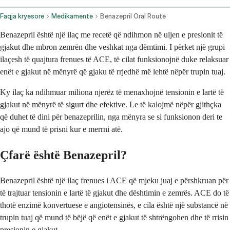
Faqja kryesore
Medikamente
Benazepril Oral Route
Benazepril është një ilaç me recetë që ndihmon në uljen e presionit të
gjakut dhe mbron zemrën dhe veshkat nga dëmtimi. I përket një grupi
ilaçesh të quajtura frenues të ACE, të cilat funksionojnë duke relaksuar
enët e gjakut në mënyrë që gjaku të rrjedhë më lehtë nëpër trupin tuaj.
Ky ilaç ka ndihmuar miliona njerëz të menaxhojnë tensionin e lartë të
gjakut në mënyrë të sigurt dhe efektive. Le të kalojmë nëpër gjithçka
që duhet të dini për benazeprilin, nga mënyra se si funksionon deri te
ajo që mund të prisni kur e merrni atë.
Çfarë është Benazepril?
Benazepril është një ilaç frenues i ACE që mjeku juaj e përshkruan për
të trajtuar tensionin e lartë të gjakut dhe dështimin e zemrës. ACE do të
thotë enzimë konvertuese e angiotensinës, e cila është një substancë në
trupin tuaj që mund të bëjë që enët e gjakut të shtrëngohen dhe të rrisin
presionin e gjakut.