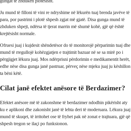
gungat të zhduken plotësisht.
Ju mund të filloni të vini re ndryshime në lëkurën tuaj brenda javëve të
para, por pastrimi i plotë shpesh zgjat më gjatë. Disa gunga mund të
zhduken shpejt, ndërsa të tjerat marrin më shumë kohë, gjë që është
krejtësisht normale.
Ofruesi juaj i kujdesit shëndetësor do të monitorojë përparimin tuaj dhe
mund të rregullojë kohëzgjatjen e trajtimit bazuar në se sa mirë po i
përgjigjet lëkura juaj. Mos ndërprisni përdorimin e medikamentit herët,
edhe nëse disa gunga janë pastruar, përveç nëse mjeku juaj ju këshillon
ta bëni këtë.
Cilat janë efektet anësore të Berdazimer?
Efektet anësore më të zakonshme të berdazimer ndodhin pikërisht aty
ku e aplikoni dhe zakonisht janë të lehta deri të moderuara. Lëkura juaj
mund të skuqet, të irritohet ose të fryhet pak në zonat e trajtuara, gjë që
shpesh tregon se ilaçi po funksionon.