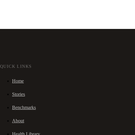
QUICK LINKS
Home
Stories
Benchmarks
About
Health Library