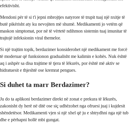
efektivisht.
Mendoni për të si t'i jepni mbrojtjes natyrore të trupit tuaj një nxitje të
butë pikërisht aty ku nevojiten më shumë. Medikamenti jo vetëm që
maskon simptomat, por në të vërtetë ndihmon sistemin tuaj imunitar të
trajtojë infeksionin viral themelor.
Si një trajtim topik, berdazimer konsiderohet një medikament me forcë
të moderuar që funksionon gradualisht me kalimin e kohës. Nuk është
aq i ashpër sa disa trajtime të tjera të lëkurës, por është më aktiv se
hidratuesit e thjeshtë ose kremrat pengues.
Si duhet ta marr Berdazimer?
Ju do ta aplikoni berdazimer direkt në zonat e prekura të lëkurës,
zakonisht dy herë në ditë ose siç udhëzohet nga ofruesi juaj i kujdesit
shëndetësor. Medikamenti vjen si një xhel që ju e shtrydhni nga një tub
dhe e përhapni hollë mbi gungat.