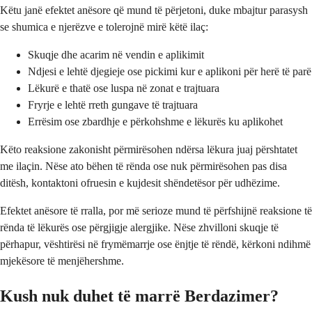
Këtu janë efektet anësore që mund të përjetoni, duke mbajtur parasysh
se shumica e njerëzve e tolerojnë mirë këtë ilaç:
Skuqje dhe acarim në vendin e aplikimit
Ndjesi e lehtë djegieje ose pickimi kur e aplikoni për herë të parë
Lëkurë e thatë ose luspa në zonat e trajtuara
Fryrje e lehtë rreth gungave të trajtuara
Errësim ose zbardhje e përkohshme e lëkurës ku aplikohet
Këto reaksione zakonisht përmirësohen ndërsa lëkura juaj përshtatet
me ilaçin. Nëse ato bëhen të rënda ose nuk përmirësohen pas disa
ditësh, kontaktoni ofruesin e kujdesit shëndetësor për udhëzime.
Efektet anësore të rralla, por më serioze mund të përfshijnë reaksione të
rënda të lëkurës ose përgjigje alergjike. Nëse zhvilloni skuqje të
përhapur, vështirësi në frymëmarrje ose ënjtje të rëndë, kërkoni ndihmë
mjekësore të menjëhershme.
Kush nuk duhet të marrë Berdazimer?