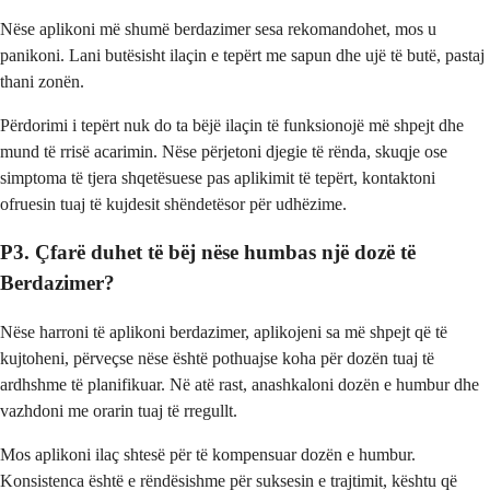
Nëse aplikoni më shumë berdazimer sesa rekomandohet, mos u
panikoni. Lani butësisht ilaçin e tepërt me sapun dhe ujë të butë, pastaj
thani zonën.
Përdorimi i tepërt nuk do ta bëjë ilaçin të funksionojë më shpejt dhe
mund të rrisë acarimin. Nëse përjetoni djegie të rënda, skuqje ose
simptoma të tjera shqetësuese pas aplikimit të tepërt, kontaktoni
ofruesin tuaj të kujdesit shëndetësor për udhëzime.
P3. Çfarë duhet të bëj nëse humbas një dozë të
Berdazimer?
Nëse harroni të aplikoni berdazimer, aplikojeni sa më shpejt që të
kujtoheni, përveçse nëse është pothuajse koha për dozën tuaj të
ardhshme të planifikuar. Në atë rast, anashkaloni dozën e humbur dhe
vazhdoni me orarin tuaj të rregullt.
Mos aplikoni ilaç shtesë për të kompensuar dozën e humbur.
Konsistenca është e rëndësishme për suksesin e trajtimit, kështu që