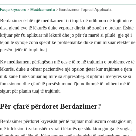
Faqja kryesore
Medikamente
Berdazimer Topical Application Route
Berdazimer është një medikament i ri topik që ndihmon në trajtimin e
disa gjendjeve të lëkurës duke vepruar direkt në zonën e prekur. Është
krijuar për t'u aplikuar në lëkurë dhe jo për t'u marrë si pilulë, gjë që i
lejon të synojë zona specifike problematike duke minimizuar efektet në
pjesën tjetër të trupit tuaj.
Ky medikament përfaqëson një qasje të re në trajtimin e problemeve të
lëkurës, duke u ofruar pacientëve një opsion tjetër kur trajtimet e tjera
nuk kanë funksionuar aq mirë sa shpresohej. Kuptimi i mënyrës se si
funksionon dhe çfarë të presësh mund t'ju ndihmojë të ndiheni më të
sigurt për planin tuaj të trajtimit.
Për çfarë përdoret Berdazimer?
Berdazimer përdoret kryesisht për të trajtuar molluscum contagiosum,
një infeksion i zakonshëm viral i lëkurës që shkakton gunga të vogla,
të ngritura në lëkurë. Këto gunga janë zakonisht të padëmshme, por