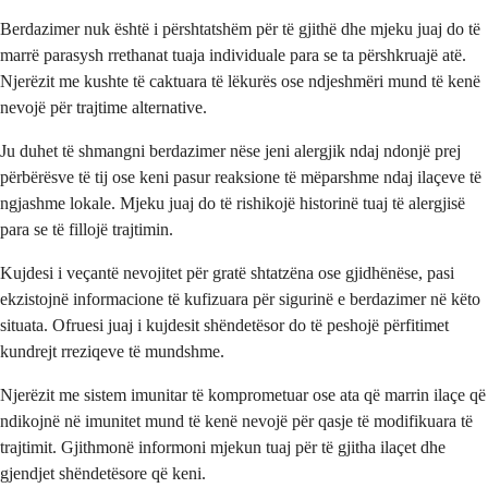
Berdazimer nuk është i përshtatshëm për të gjithë dhe mjeku juaj do të
marrë parasysh rrethanat tuaja individuale para se ta përshkruajë atë.
Njerëzit me kushte të caktuara të lëkurës ose ndjeshmëri mund të kenë
nevojë për trajtime alternative.
Ju duhet të shmangni berdazimer nëse jeni alergjik ndaj ndonjë prej
përbërësve të tij ose keni pasur reaksione të mëparshme ndaj ilaçeve të
ngjashme lokale. Mjeku juaj do të rishikojë historinë tuaj të alergjisë
para se të fillojë trajtimin.
Kujdesi i veçantë nevojitet për gratë shtatzëna ose gjidhënëse, pasi
ekzistojnë informacione të kufizuara për sigurinë e berdazimer në këto
situata. Ofruesi juaj i kujdesit shëndetësor do të peshojë përfitimet
kundrejt rreziqeve të mundshme.
Njerëzit me sistem imunitar të komprometuar ose ata që marrin ilaçe që
ndikojnë në imunitet mund të kenë nevojë për qasje të modifikuara të
trajtimit. Gjithmonë informoni mjekun tuaj për të gjitha ilaçet dhe
gjendjet shëndetësore që keni.