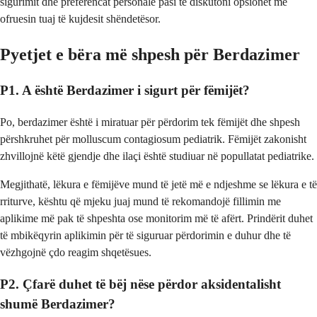
sigurimit dhe preferencat personale pasi të diskutoni opsionet me
ofruesin tuaj të kujdesit shëndetësor.
Pyetjet e bëra më shpesh për Berdazimer
P1. A është Berdazimer i sigurt për fëmijët?
Po, berdazimer është i miratuar për përdorim tek fëmijët dhe shpesh
përshkruhet për molluscum contagiosum pediatrik. Fëmijët zakonisht
zhvillojnë këtë gjendje dhe ilaçi është studiuar në popullatat pediatrike.
Megjithatë, lëkura e fëmijëve mund të jetë më e ndjeshme se lëkura e të
rriturve, kështu që mjeku juaj mund të rekomandojë fillimin me
aplikime më pak të shpeshta ose monitorim më të afërt. Prindërit duhet
të mbikëqyrin aplikimin për të siguruar përdorimin e duhur dhe të
vëzhgojnë çdo reagim shqetësues.
P2. Çfarë duhet të bëj nëse përdor aksidentalisht
shumë Berdazimer?