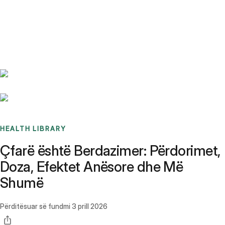
Benchmarks
Stories
FAQ
Sign up / Log in
HEALTH LIBRARY
Çfarë është Berdazimer: Përdorimet,
Doza, Efektet Anësore dhe Më
Shumë
Përditësuar së fundmi
3 prill 2026