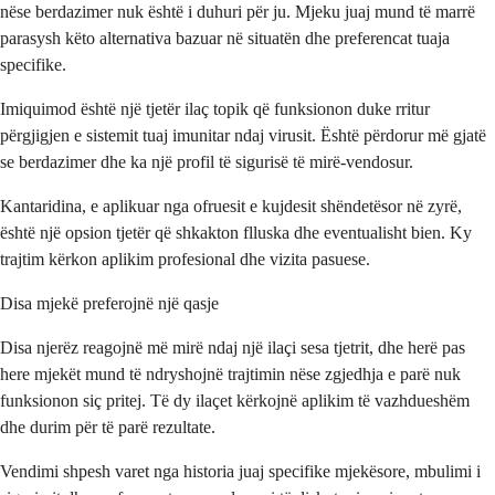
nëse berdazimer nuk është i duhuri për ju. Mjeku juaj mund të marrë
parasysh këto alternativa bazuar në situatën dhe preferencat tuaja
specifike.
Imiquimod është një tjetër ilaç topik që funksionon duke rritur
përgjigjen e sistemit tuaj imunitar ndaj virusit. Është përdorur më gjatë
se berdazimer dhe ka një profil të sigurisë të mirë-vendosur.
Kantaridina, e aplikuar nga ofruesit e kujdesit shëndetësor në zyrë,
është një opsion tjetër që shkakton flluska dhe eventualisht bien. Ky
trajtim kërkon aplikim profesional dhe vizita pasuese.
Disa mjekë preferojnë një qasje
Disa njerëz reagojnë më mirë ndaj një ilaçi sesa tjetrit, dhe herë pas
here mjekët mund të ndryshojnë trajtimin nëse zgjedhja e parë nuk
funksionon siç pritej. Të dy ilaçet kërkojnë aplikim të vazhdueshëm
dhe durim për të parë rezultate.
Vendimi shpesh varet nga historia juaj specifike mjekësore, mbulimi i