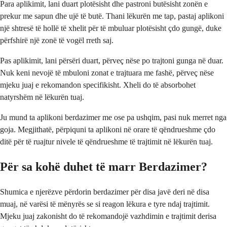
Para aplikimit, lani duart plotësisht dhe pastroni butësisht zonën e
prekur me sapun dhe ujë të butë. Thani lëkurën me tap, pastaj aplikoni
një shtresë të hollë të xhelit për të mbuluar plotësisht çdo gungë, duke
përfshirë një zonë të vogël rreth saj.
Pas aplikimit, lani përsëri duart, përveç nëse po trajtoni gunga në duar.
Nuk keni nevojë të mbuloni zonat e trajtuara me fashë, përveç nëse
mjeku juaj e rekomandon specifikisht. Xheli do të absorbohet
natyrshëm në lëkurën tuaj.
Ju mund ta aplikoni berdazimer me ose pa ushqim, pasi nuk merret nga
goja. Megjithatë, përpiquni ta aplikoni në orare të qëndrueshme çdo
ditë për të ruajtur nivele të qëndrueshme të trajtimit në lëkurën tuaj.
Për sa kohë duhet të marr Berdazimer?
Shumica e njerëzve përdorin berdazimer për disa javë deri në disa
muaj, në varësi të mënyrës se si reagon lëkura e tyre ndaj trajtimit.
Mjeku juaj zakonisht do të rekomandojë vazhdimin e trajtimit derisa