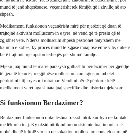
mund të jenë shqetësuese, veçanërisht tek fëmijët që i zhvillojnë ato
shpesh.
Medikamenti funksionon veçanërisht mirë për njerëzit që duan të
trajtojnë aktivisht molluscum-in e tyre, në vend që të presin që të
zgjidhet vetë. Ndërsa molluscum shpesh pastrohet natyrshëm me
kalimin e kohës, ky proces mund të zgjasë muaj ose edhe vite, duke e
bërë trajtimin një opsion tërheqës për shumë familje.
Mjeku juaj mund të marrë parasysh gjithashtu berdazimer për gjendje
të tjera të lëkurës, megjithëse molluscum contagiosum mbetet
përdorimi i tij kryesor i miratuar. Vendimi për të përdorur këtë
medikament varet nga situata juaj specifike dhe historia mjekësore.
Si funksionon Berdazimer?
Berdazimer funksionon duke lëshuar oksid nitrik kur hyn në kontakt
me lëkurën tuaj. Ky oksid nitrik ndihmon sistemin tuaj imunitar të
njohë dhe të luftojë virusin që shkakton molluscum contagiosum më