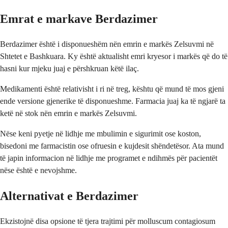
Emrat e markave Berdazimer
Berdazimer është i disponueshëm nën emrin e markës Zelsuvmi në
Shtetet e Bashkuara. Ky është aktualisht emri kryesor i markës që do të
hasni kur mjeku juaj e përshkruan këtë ilaç.
Medikamenti është relativisht i ri në treg, kështu që mund të mos gjeni
ende versione gjenerike të disponueshme. Farmacia juaj ka të ngjarë ta
ketë në stok nën emrin e markës Zelsuvmi.
Nëse keni pyetje në lidhje me mbulimin e sigurimit ose koston,
bisedoni me farmacistin ose ofruesin e kujdesit shëndetësor. Ata mund
të japin informacion në lidhje me programet e ndihmës për pacientët
nëse është e nevojshme.
Alternativat e Berdazimer
Ekzistojnë disa opsione të tjera trajtimi për molluscum contagiosum