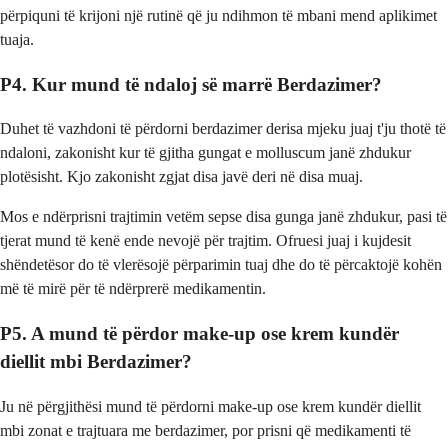
përpiquni të krijoni një rutinë që ju ndihmon të mbani mend aplikimet
tuaja.
P4. Kur mund të ndaloj së marrë Berdazimer?
Duhet të vazhdoni të përdorni berdazimer derisa mjeku juaj t'ju thotë të
ndaloni, zakonisht kur të gjitha gungat e molluscum janë zhdukur
plotësisht. Kjo zakonisht zgjat disa javë deri në disa muaj.
Mos e ndërprisni trajtimin vetëm sepse disa gunga janë zhdukur, pasi të
tjerat mund të kenë ende nevojë për trajtim. Ofruesi juaj i kujdesit
shëndetësor do të vlerësojë përparimin tuaj dhe do të përcaktojë kohën
më të mirë për të ndërprerë medikamentin.
P5. A mund të përdor make-up ose krem kundër
diellit mbi Berdazimer?
Ju në përgjithësi mund të përdorni make-up ose krem kundër diellit
mbi zonat e trajtuara me berdazimer, por prisni që medikamenti të