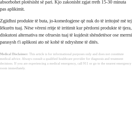
absorbohet plotësisht së pari. Kjo zakonisht zgjat rreth 15-30 minuta
pas aplikimit.
Zgjidhni produkte të buta, jo-komedogjene që nuk do të irritojnë më tej
lëkurën tuaj. Nëse vëreni rritje të irritimit kur përdorni produkte të tjera,
diskutoni alternativa me ofruesin tuaj të kujdesit shëndetësor ose merrni
parasysh t'i aplikoni ato në kohë të ndryshme të ditës.
Medical Disclaimer:
This article is for informational purposes only and does not constitute
medical advice. Always consult a qualified healthcare provider for diagnosis and treatment
decisions. If you are experiencing a medical emergency, call 911 or go to the nearest emergency
room immediately.