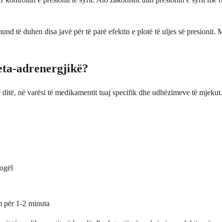
 të duhen disa javë për të parë efektin e plotë të uljes së presionit. Mj
beta-adrenergjikë?
itë, në varësi të medikamentit tuaj specifik dhe udhëzimeve të mjekut. Ë
vogël
m për 1-2 minuta