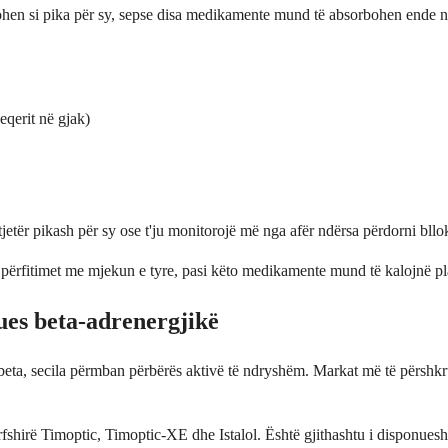
hen si pika për sy, sepse disa medikamente mund të absorbohen ende në
eqerit në gjak)
jetër pikash për sy ose t'ju monitorojë më nga afër ndërsa përdorni bllo
 përfitimet me mjekun e tyre, pasi këto medikamente mund të kalojnë plac
ues beta-adrenergjikë
ta, secila përmban përbërës aktivë të ndryshëm. Markat më të përshkrua
irë Timoptic, Timoptic-XE dhe Istalol. Është gjithashtu i disponueshëm