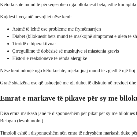
Këto kushte mund të përkeqësohen nga bllokuesit beta, edhe kur apliko
Kujdesi i veçantë nevojitet nëse keni:
Astmë të lehtë ose probleme me frymëmarrjen
Diabet (bllokuesit beta mund të maskojnë simptomat e ulëta të sh
Tiroidë e hiperaktivuar
Çrregullime të dobësisë së muskujve si miastenia gravis
Histori e reaksioneve të rënda alergjike
Nëse keni ndonjë nga këto kushte, mjeku juaj mund të zgjedhë një lloj t
Gratë shtatzëna ose që ushqejnë me gji duhet të diskutojnë rreziqet dhe
Emrat e markave të pikave për sy me bllok
Disa emra markash janë të disponueshëm për pikat për sy me bllokues be
Betagan (levobunolol).
Timololi është i disponueshëm nën emra të ndryshëm markash duke përfsh