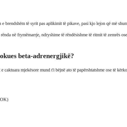
e brendshëm të syrit pas aplikimit të pikave, pasi kjo lejon që më shu
të rënda në frymëmarrje, ndryshime të rëndësishme të ritmit të zemrës os
.
lokues beta-adrenergjikë?
t e caktuara mjekësore mund t'i bëjnë ato të papërshtatshme ose të kërk
SPOK)