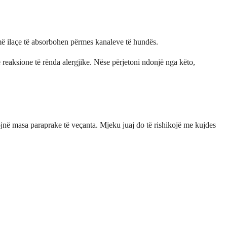
më ilaçe të absorbohen përmes kanaleve të hundës.
e reaksione të rënda alergjike. Nëse përjetoni ndonjë nga këto,
ojnë masa paraprake të veçanta. Mjeku juaj do të rishikojë me kujdes