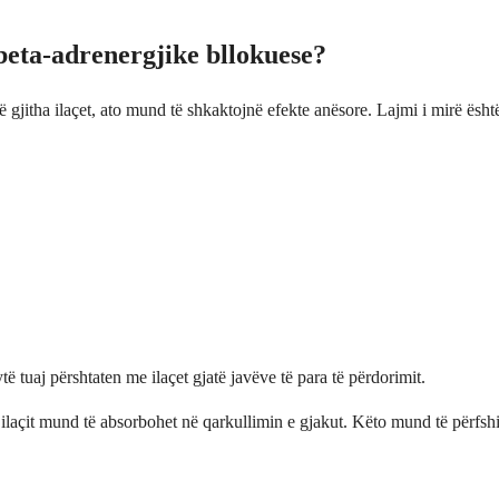
 beta-adrenergjike bllokuese?
ë gjitha ilaçet, ato mund të shkaktojnë efekte anësore. Lajmi i mirë ësht
ë tuaj përshtaten me ilaçet gjatë javëve të para të përdorimit.
 ilaçit mund të absorbohet në qarkullimin e gjakut. Këto mund të përfshi