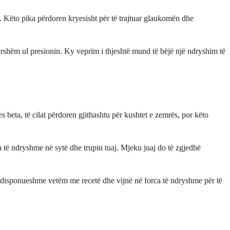
e. Këto pika përdoren kryesisht për të trajtuar glaukomën dhe
tyrshëm ul presionin. Ky veprim i thjeshtë mund të bëjë një ndryshim të
es beta, të cilat përdoren gjithashtu për kushtet e zemrës, por këto
 të ndryshme në sytë dhe trupin tuaj. Mjeku juaj do të zgjedhë
të disponueshme vetëm me recetë dhe vijnë në forca të ndryshme për të