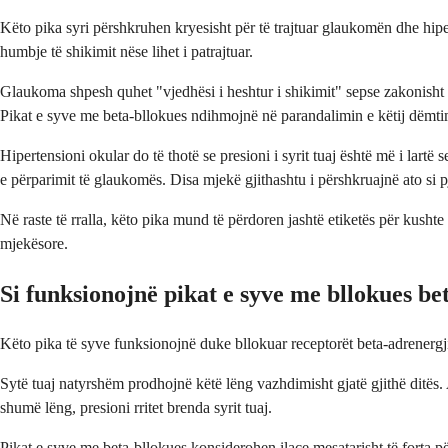
Këto pika syri përshkruhen kryesisht për të trajtuar glaukomën dhe hiper
humbje të shikimit nëse lihet i patrajtuar.
Glaukoma shpesh quhet "vjedhësi i heshtur i shikimit" sepse zakonisht z
Pikat e syve me beta-bllokues ndihmojnë në parandalimin e këtij dëmti
Hipertensioni okular do të thotë se presioni i syrit tuaj është më i la
e përparimit të glaukomës. Disa mjekë gjithashtu i përshkruajnë ato si 
Në raste të rralla, këto pika mund të përdoren jashtë etiketës për kusht
mjekësore.
Si funksionojnë pikat e syve me bllokues b
Këto pika të syve funksionojnë duke bllokuar receptorët beta-adrenergji
Sytë tuaj natyrshëm prodhojnë këtë lëng vazhdimisht gjatë gjithë ditës
shumë lëng, presioni rritet brenda syrit tuaj.
Pikat e syve me beta-bllokues konsiderohen ilaçe mesatarisht të forta pë