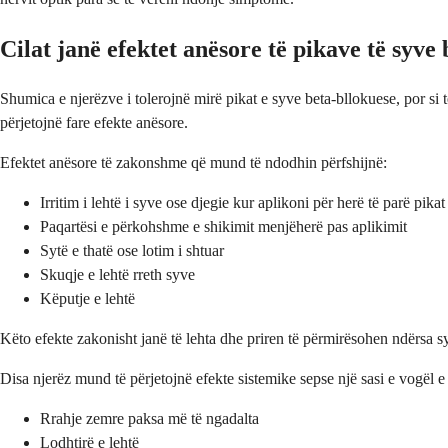
Cilat janë efektet anësore të pikave të syve
Shumica e njerëzve i tolerojnë mirë pikat e syve beta-bllokuese, por si t
përjetojnë fare efekte anësore.
Efektet anësore të zakonshme që mund të ndodhin përfshijnë:
Irritim i lehtë i syve ose djegie kur aplikoni për herë të parë pikat
Paqartësi e përkohshme e shikimit menjëherë pas aplikimit
Sytë e thatë ose lotim i shtuar
Skuqje e lehtë rreth syve
Këputje e lehtë
Këto efekte zakonisht janë të lehta dhe priren të përmirësohen ndërsa syt
Disa njerëz mund të përjetojnë efekte sistemike sepse një sasi e vogël e
Rrahje zemre paksa më të ngadalta
Lodhtirë e lehtë