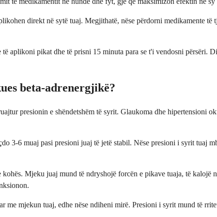
imit të medikamentit në hundë dhe fyt, gjë që maksimizon efektin në s
ikohen direkt në sytë tuaj. Megjithatë, nëse përdorni medikamente të tje
se të aplikoni pikat dhe të prisni 15 minuta para se t'i vendosni përsëri
kues beta-adrenergjikë?
ë ruajtur presionin e shëndetshëm të syrit. Glaukoma dhe hipertensioni
çdo 3-6 muaj pasi presioni juaj të jetë stabil. Nëse presioni i syrit tuaj
 kohës. Mjeku juaj mund të ndryshojë forcën e pikave tuaja, të kalojë në 
unksionon.
 me mjekun tuaj, edhe nëse ndiheni mirë. Presioni i syrit mund të rritet