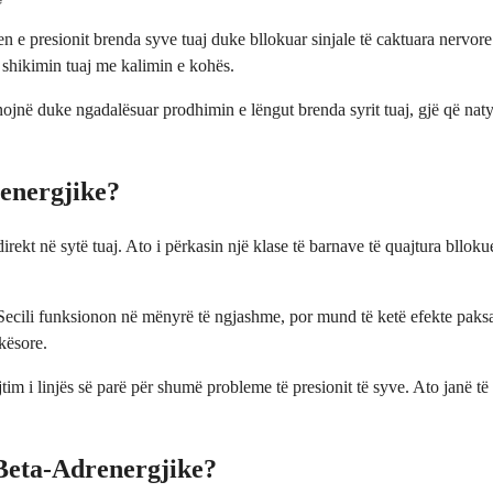
en e presionit brenda syve tuaj duke bllokuar sinjale të caktuara nervor
ë shikimin tuaj me kalimin e kohës.
ionojnë duke ngadalësuar prodhimin e lëngut brenda syrit tuaj, gjë që na
renergjike?
irekt në sytë tuaj. Ato i përkasin një klase të barnave të quajtura blloku
Secili funksionon në mënyrë të ngjashme, por mund të ketë efekte paksa
kësore.
tim i linjës së parë për shumë probleme të presionit të syve. Ato janë 
 Beta-Adrenergjike?