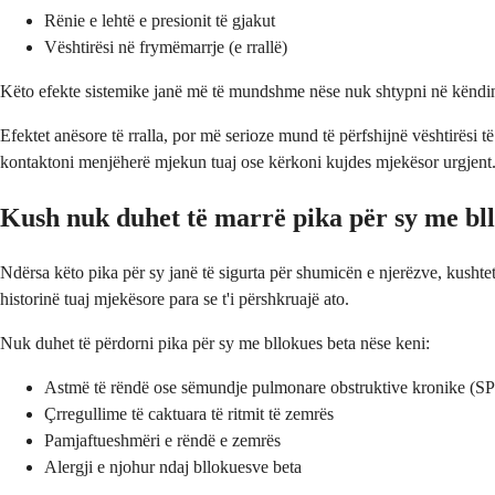
Rënie e lehtë e presionit të gjakut
Vështirësi në frymëmarrje (e rrallë)
Këto efekte sistemike janë më të mundshme nëse nuk shtypni në këndin 
Efektet anësore të rralla, por më serioze mund të përfshijnë vështirësi 
kontaktoni menjëherë mjekun tuaj ose kërkoni kujdes mjekësor urgjent
Kush nuk duhet të marrë pika për sy me bl
Ndërsa këto pika për sy janë të sigurta për shumicën e njerëzve, kushte
historinë tuaj mjekësore para se t'i përshkruajë ato.
Nuk duhet të përdorni pika për sy me bllokues beta nëse keni:
Astmë të rëndë ose sëmundje pulmonare obstruktive kronike (
Çrregullime të caktuara të ritmit të zemrës
Pamjaftueshmëri e rëndë e zemrës
Alergji e njohur ndaj bllokuesve beta