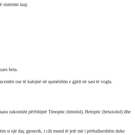
 sistemin tuaj.
kues beta.
entën ose të kalojnë në qumështin e gjirit në sasi të vogla.
ra zakonisht përfshijnë Timoptic (timolol), Betoptic (betaxolol) dhe
 si një ilaç gjenerik, i cili mund të jetë më i përballueshëm duke