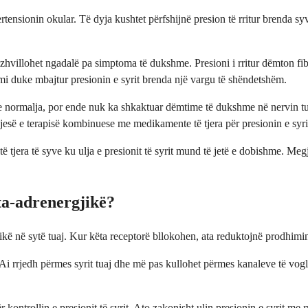
tensionin okular. Të dyja kushtet përfshijnë presion të rritur brenda syv
hvillohet ngadalë pa simptoma të dukshme. Presioni i rritur dëmton fibra
mi duke mbajtur presionin e syrit brenda një vargu të shëndetshëm.
rtë se normalja, por ende nuk ka shkaktuar dëmtime të dukshme në nervin
pjesë e terapisë kombinuese me medikamente të tjera për presionin e syri
e të tjera të syve ku ulja e presionit të syrit mund të jetë e dobishme. 
eta-adrenergjikë?
kë në sytë tuaj. Kur këta receptorë bllokohen, ata reduktojnë prodhimin 
. Ai rrjedh përmes syrit tuaj dhe më pas kullohet përmes kanaleve të vo
r kontrollin e presionit të syrit. Ato zakonisht ulin presionin e syrit m