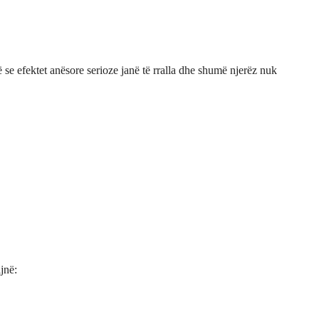
ë se efektet anësore serioze janë të rralla dhe shumë njerëz nuk
jnë: