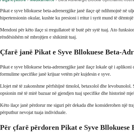
Pikat e syve bllokuese beta-adrenergjike janë ilaçe që ndihmojnë në ulj
hipertensionin okular, kushte ku presioni i rritur i syrit mund të dëmtoj
Mendoni për këto ilaçe si rregullatorë të butë për sytë tuaj. Ato funks
rëndësishëm në mbrojtjen e shikimit tuaj.
Çfarë janë Pikat e Syve Bllokuese Beta-Ad
Pikat e syve bllokuese beta-adrenergjike janë ilaçe lokale që i aplikoni d
formulime specifike janë krijuar vetëm për kujdesin e syve.
Llojet më të zakonshme përfshijnë timolol, betaxolol dhe levobunolol. 
opsionin më të mirë bazuar në gjendjen tuaj specifike dhe historinë mje
Këto ilaçe janë përdorur me siguri për dekada dhe konsiderohen një traj
përputhur nevojat tuaja individuale.
Për çfarë përdoren Pikat e Syve Bllokuese