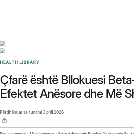
Benchmarks
Stories
FAQ
Sign up / Log in
HEALTH LIBRARY
Çfarë është Bllokuesi Beta
Efektet Anësore dhe Më 
Përditësuar së fundmi
3 prill 2026
Faqja kryesore
Medikamente
Beta Adrenergic Blocker Ophthalmic Rout