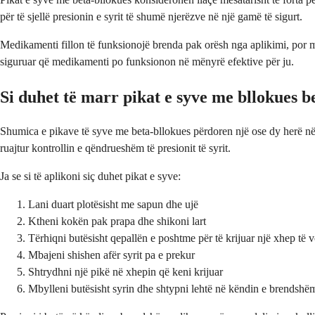
për të sjellë presionin e syrit të shumë njerëzve në një gamë të sigurt.
Medikamenti fillon të funksionojë brenda pak orësh nga aplikimi, por mund
siguruar që medikamenti po funksionon në mënyrë efektive për ju.
Si duhet të marr pikat e syve me bllokues 
Shumica e pikave të syve me beta-bllokues përdoren një ose dy herë në d
ruajtur kontrollin e qëndrueshëm të presionit të syrit.
Ja se si të aplikoni siç duhet pikat e syve:
Lani duart plotësisht me sapun dhe ujë
Ktheni kokën pak prapa dhe shikoni lart
Tërhiqni butësisht qepallën e poshtme për të krijuar një xhep të 
Mbajeni shishen afër syrit pa e prekur
Shtrydhni një pikë në xhepin që keni krijuar
Mbylleni butësisht syrin dhe shtypni lehtë në këndin e brendshë