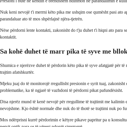
Presioni i butë në këndin e brendshëm ndihmon në parandalimin e kull
Nuk keni nevojë t'i merrni këto pika me ushqim ose qumësht pasi ato apl
parandaluar ato të mos shpërlajnë njëra-tjetrën.
Nëse përdorni lente kontakti, zakonisht do t'ju duhet t'i hiqni ato para 
kontaktit.
Sa kohë duhet të marr pika të syve me bllo
Shumica e njerëzve duhet të përdorin këto pika të syve afatgjatë për t
trajtim afatshkurtër.
Mjeku juaj do të monitorojë rregullisht presionin e syrit tuaj, zakonisht 
problematike, ka të ngjarë të vazhdoni të përdorni pikat pafundësisht.
Disa njerëz mund të kenë nevojë për rregullime të trajtimit me kalimin e
nevojshme. Kjo është normale dhe nuk do të thotë se trajtimi nuk po f
Mos ndërprisni kurrë përdorimin e këtyre pikave papritur pa u konsultuar
nervit optik para se të vëreni ndonjë simptomë.