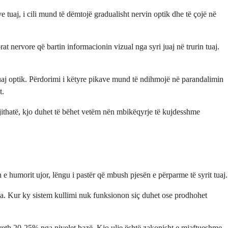
e tuaj, i cili mund të dëmtojë gradualisht nervin optik dhe të çojë në
t nervore që bartin informacionin vizual nga syri juaj në trurin tuaj.
 tuaj optik. Përdorimi i këtyre pikave mund të ndihmojë në parandalimin
t.
Megjithatë, kjo duhet të bëhet vetëm nën mbikëqyrje të kujdesshme
e humorit ujor, lëngu i pastër që mbush pjesën e përparme të syrit tuaj.
gla. Kur ky sistem kullimi nuk funksionon siç duhet ose prodhohet
e rreth 20-25% nga nivelet bazë. Kjo ulje është zakonisht e mjaftueshme