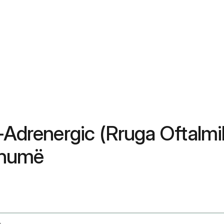
-Adrenergic (Rruga Oftalmi
Shumë
e