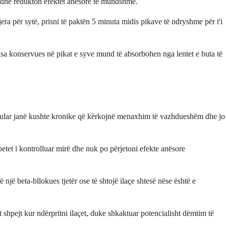
y dhe redukton efektet anësore të mundshme.
ra për sytë, prisni të paktën 5 minuta midis pikave të ndryshme për t'i
. Disa konservues në pikat e syve mund të absorbohen nga lentet e buta të
 okular janë kushte kronike që kërkojnë menaxhim të vazhdueshëm dhe jo
 mbetet i kontrolluar mirë dhe nuk po përjetoni efekte anësore
një beta-bllokues tjetër ose të shtojë ilaçe shtesë nëse është e
 shpejt kur ndërpritni ilaçet, duke shkaktuar potencialisht dëmtim të