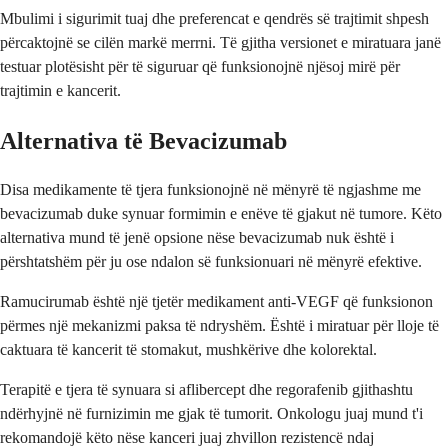
Mbulimi i sigurimit tuaj dhe preferencat e qendrës së trajtimit shpesh
përcaktojnë se cilën markë merrni. Të gjitha versionet e miratuara janë
testuar plotësisht për të siguruar që funksionojnë njësoj mirë për
trajtimin e kancerit.
Alternativa të Bevacizumab
Disa medikamente të tjera funksionojnë në mënyrë të ngjashme me
bevacizumab duke synuar formimin e enëve të gjakut në tumore. Këto
alternativa mund të jenë opsione nëse bevacizumab nuk është i
përshtatshëm për ju ose ndalon së funksionuari në mënyrë efektive.
Ramucirumab është një tjetër medikament anti-VEGF që funksionon
përmes një mekanizmi paksa të ndryshëm. Është i miratuar për lloje të
caktuara të kancerit të stomakut, mushkërive dhe kolorektal.
Terapitë e tjera të synuara si aflibercept dhe regorafenib gjithashtu
ndërhyjnë në furnizimin me gjak të tumorit. Onkologu juaj mund t'i
rekomandojë këto nëse kanceri juaj zhvillon rezistencë ndaj