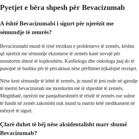
Pyetjet e bëra shpesh për Bevacizumab
A është Bevacizumabi i sigurt për njerëzit me
sëmundje të zemrës?
Bevacizumabi mund të rrisë rrezikun e problemeve të zemrës, kështu
që njerëzit me sëmundje ekzistuese të zemrës kanë nevojë për
monitorim shtesë të kujdesshëm. Kardiologu dhe onkologu juaj do të
punojnë së bashku për të përcaktuar nëse përfitimet tejkalojnë rreziqet.
Nëse keni sëmundje të lehtë të zemrës, ju mund të jeni ende në gjendje
të merrni bevacizumab me monitorim më të shpeshtë të zemrës.
Megjithatë, njerëzit me pamjaftueshmëri të rëndë të zemrës ose sulme
të fundit në zemër zakonisht nuk mund ta marrin këtë medikament në
mënyrë të sigurt.
Çfarë duhet të bëj nëse aksidentalisht marr shumë
Bevacizumab?