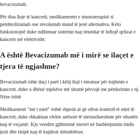
bevacizumab.
Për disa lloje të kancerit, medikamentet e imunoterapisë si
pembrolizumab ose nivolumab mund të jenë alternativa. Këto
funksionojnë duke ndihmuar sistemin tuaj imunitar të luftojë qelizat e
kancerit më efektivisht.
A është Bevacizumab më i mirë se ilaçet e
tjera të ngjashme?
Bevacizumab ishte ilaçi i parë i këtij lloji i miratuar për trajtimin e
kancerit, duke u dhënë mjekëve më shumë përvojë me përdorimin e tij.
Nëse është
Medikamenti "më i mirë" është shpesh ai që ofron kontroll të mirë të
kancerit, duke shkaktuar efekte anësore të menaxhueshme për situatën
tuaj të veçantë. Kjo vendim gjithmonë merret në bashkëpunim midis
jush dhe ekipit tuaj të kujdesit shëndetësor.