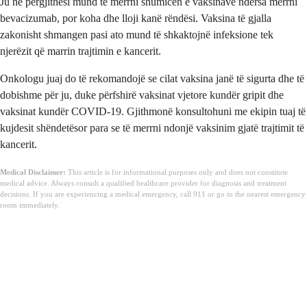
Ju në përgjithësi mund të merrni shumicën e vaksinave ndërsa merrni
bevacizumab, por koha dhe lloji kanë rëndësi. Vaksina të gjalla
zakonisht shmangen pasi ato mund të shkaktojnë infeksione tek
njerëzit që marrin trajtimin e kancerit.
Onkologu juaj do të rekomandojë se cilat vaksina janë të sigurta dhe të
dobishme për ju, duke përfshirë vaksinat vjetore kundër gripit dhe
vaksinat kundër COVID-19. Gjithmonë konsultohuni me ekipin tuaj të
kujdesit shëndetësor para se të merrni ndonjë vaksinim gjatë trajtimit të
kancerit.
Medical Disclaimer:
This article is for informational purposes only and does not constitute
medical advice. Always consult a qualified healthcare provider for diagnosis and treatment
decisions. If you are experiencing a medical emergency, call 911 or go to the nearest emergency
room immediately.