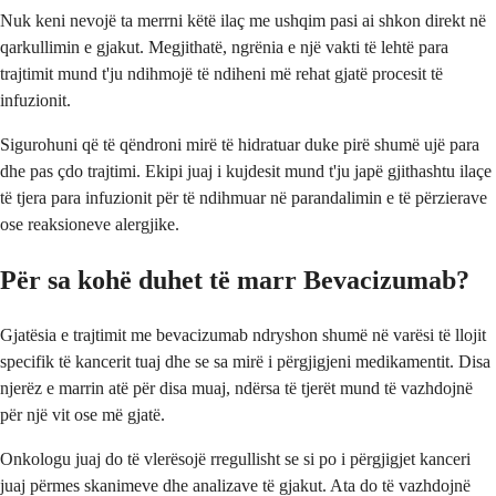
Nuk keni nevojë ta merrni këtë ilaç me ushqim pasi ai shkon direkt në
qarkullimin e gjakut. Megjithatë, ngrënia e një vakti të lehtë para
trajtimit mund t'ju ndihmojë të ndiheni më rehat gjatë procesit të
infuzionit.
Sigurohuni që të qëndroni mirë të hidratuar duke pirë shumë ujë para
dhe pas çdo trajtimi. Ekipi juaj i kujdesit mund t'ju japë gjithashtu ilaçe
të tjera para infuzionit për të ndihmuar në parandalimin e të përzierave
ose reaksioneve alergjike.
Për sa kohë duhet të marr Bevacizumab?
Gjatësia e trajtimit me bevacizumab ndryshon shumë në varësi të llojit
specifik të kancerit tuaj dhe se sa mirë i përgjigjeni medikamentit. Disa
njerëz e marrin atë për disa muaj, ndërsa të tjerët mund të vazhdojnë
për një vit ose më gjatë.
Onkologu juaj do të vlerësojë rregullisht se si po i përgjigjet kanceri
juaj përmes skanimeve dhe analizave të gjakut. Ata do të vazhdojnë