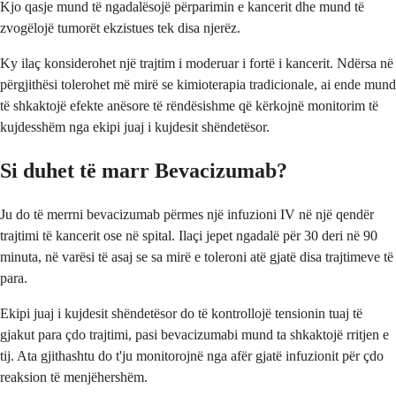
Kjo qasje mund të ngadalësojë përparimin e kancerit dhe mund të
zvogëlojë tumorët ekzistues tek disa njerëz.
Ky ilaç konsiderohet një trajtim i moderuar i fortë i kancerit. Ndërsa në
përgjithësi tolerohet më mirë se kimioterapia tradicionale, ai ende mund
të shkaktojë efekte anësore të rëndësishme që kërkojnë monitorim të
kujdesshëm nga ekipi juaj i kujdesit shëndetësor.
Si duhet të marr Bevacizumab?
Ju do të merrni bevacizumab përmes një infuzioni IV në një qendër
trajtimi të kancerit ose në spital. Ilaçi jepet ngadalë për 30 deri në 90
minuta, në varësi të asaj se sa mirë e toleroni atë gjatë disa trajtimeve të
para.
Ekipi juaj i kujdesit shëndetësor do të kontrollojë tensionin tuaj të
gjakut para çdo trajtimi, pasi bevacizumabi mund ta shkaktojë rritjen e
tij. Ata gjithashtu do t'ju monitorojnë nga afër gjatë infuzionit për çdo
reaksion të menjëhershëm.