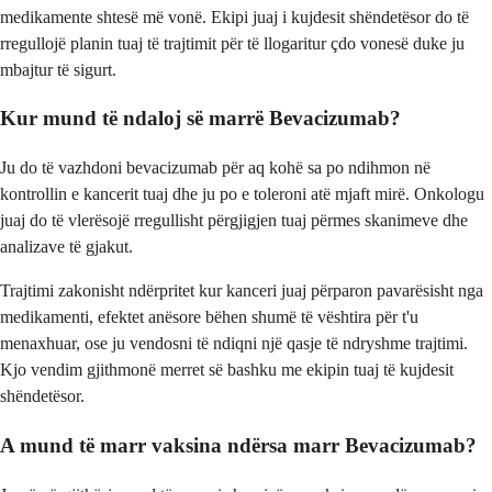
medikamente shtesë më vonë. Ekipi juaj i kujdesit shëndetësor do të
rregullojë planin tuaj të trajtimit për të llogaritur çdo vonesë duke ju
mbajtur të sigurt.
Kur mund të ndaloj së marrë Bevacizumab?
Ju do të vazhdoni bevacizumab për aq kohë sa po ndihmon në
kontrollin e kancerit tuaj dhe ju po e toleroni atë mjaft mirë. Onkologu
juaj do të vlerësojë rregullisht përgjigjen tuaj përmes skanimeve dhe
analizave të gjakut.
Trajtimi zakonisht ndërpritet kur kanceri juaj përparon pavarësisht nga
medikamenti, efektet anësore bëhen shumë të vështira për t'u
menaxhuar, ose ju vendosni të ndiqni një qasje të ndryshme trajtimi.
Kjo vendim gjithmonë merret së bashku me ekipin tuaj të kujdesit
shëndetësor.
A mund të marr vaksina ndërsa marr Bevacizumab?