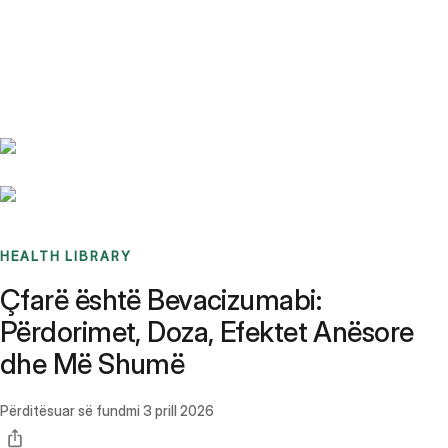
Benchmarks
Stories
FAQ
Sign up / Log in
HEALTH LIBRARY
Çfarë është Bevacizumabi:
Përdorimet, Doza, Efektet Anësore
dhe Më Shumë
Përditësuar së fundmi
3 prill 2026