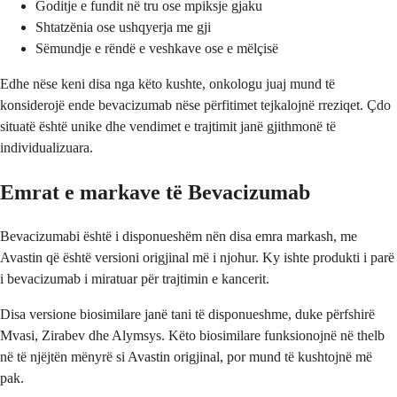
Goditje e fundit në tru ose mpiksje gjaku
Shtatzënia ose ushqyerja me gji
Sëmundje e rëndë e veshkave ose e mëlçisë
Edhe nëse keni disa nga këto kushte, onkologu juaj mund të
konsiderojë ende bevacizumab nëse përfitimet tejkalojnë rreziqet. Çdo
situatë është unike dhe vendimet e trajtimit janë gjithmonë të
individualizuara.
Emrat e markave të Bevacizumab
Bevacizumabi është i disponueshëm nën disa emra markash, me
Avastin që është versioni origjinal më i njohur. Ky ishte produkti i parë
i bevacizumab i miratuar për trajtimin e kancerit.
Disa versione biosimilare janë tani të disponueshme, duke përfshirë
Mvasi, Zirabev dhe Alymsys. Këto biosimilare funksionojnë në thelb
në të njëjtën mënyrë si Avastin origjinal, por mund të kushtojnë më
pak.