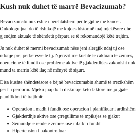
Kush nuk duhet të marrë Bevacizumab?
Bevacizumabi nuk është i përshtatshëm për të gjithë me kancer.
Onkologu juaj do të rishikojë me kujdes historinë tuaj mjekësore dhe
gjendjen aktuale të shëndetit përpara se të rekomandojë këtë trajtim.
Ju nuk duhet të merrni bevacizumab nëse jeni alergjik ndaj tij ose
ndonjë prej përbërësve të tij. Njerëzit me kushte të caktuara të zemrës,
operacione të fundit ose probleme aktive të gjakderdhjes zakonisht nuk
mund ta marrin këtë ilaç në mënyrë të sigurt.
Disa kushte shëndetësore e bëjnë bevacizumabin shumë të rrezikshëm
për t'u përdorur. Mjeku juaj do t'i diskutojë këto faktorë me ju gjatë
planifikimit të trajtimit:
Operacion i madh i fundit ose operacion i planifikuar i ardhshëm
Gjakderdhje aktive ose çrregullime të mpiksjes së gjakut
Sëmundje e rëndë e zemrës ose infarkt i fundit
Hipertension i pakontrolluar