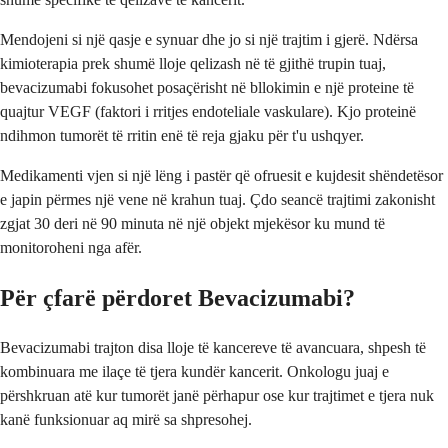
Mendojeni si një qasje e synuar dhe jo si një trajtim i gjerë. Ndërsa
kimioterapia prek shumë lloje qelizash në të gjithë trupin tuaj,
bevacizumabi fokusohet posaçërisht në bllokimin e një proteine të
quajtur VEGF (faktori i rritjes endoteliale vaskulare). Kjo proteinë
ndihmon tumorët të rritin enë të reja gjaku për t'u ushqyer.
Medikamenti vjen si një lëng i pastër që ofruesit e kujdesit shëndetësor
e japin përmes një vene në krahun tuaj. Çdo seancë trajtimi zakonisht
zgjat 30 deri në 90 minuta në një objekt mjekësor ku mund të
monitoroheni nga afër.
Për çfarë përdoret Bevacizumabi?
Bevacizumabi trajton disa lloje të kancereve të avancuara, shpesh të
kombinuara me ilaçe të tjera kundër kancerit. Onkologu juaj e
përshkruan atë kur tumorët janë përhapur ose kur trajtimet e tjera nuk
kanë funksionuar aq mirë sa shpresohej.