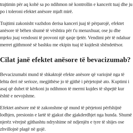
trajtimin për aq kohë sa po ndihmon në kontrollin e kancerit tuaj dhe ju
po i toleroni efektet anësore mjaft mirë.
Trajtimi zakonisht vazhdon derisa kanceri juaj të përparojë, efektet
anësore të bëhen shumë të vështira për t'u menaxhuar, ose ju dhe
mjeku juaj vendosni të provoni një qasje tjetër. Vendimi për të ndaluar
merret gjithmonë së bashku me ekipin tuaj të kujdesit shëndetësor.
Cilat janë efektet anësore të bevacizumab?
Bevacizumabi mund të shkaktojë efekte anësore që variojnë nga të
lehta deri në serioze, megjithëse jo të gjithë i përjetojnë ato. Kuptimi i
asaj që duhet të kërkoni ju ndihmon të merrni kujdes të shpejtë kur
është e nevojshme.
Efektet anësore më të zakonshme që mund të përjetoni përfshijnë
lodhjen, presionin e lartë të gjakut dhe gjakderdhjet nga hunda. Shumë
njerëz vërejnë gjithashtu ndryshime në ndjenjën e tyre të shijes ose
zhvillojnë plagë në gojë.