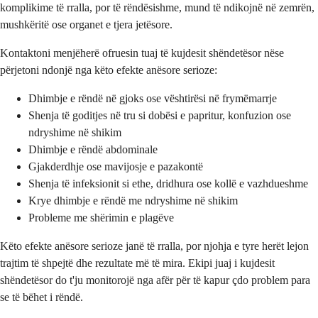
komplikime të rralla, por të rëndësishme, mund të ndikojnë në zemrën,
mushkëritë ose organet e tjera jetësore.
Kontaktoni menjëherë ofruesin tuaj të kujdesit shëndetësor nëse
përjetoni ndonjë nga këto efekte anësore serioze:
Dhimbje e rëndë në gjoks ose vështirësi në frymëmarrje
Shenja të goditjes në tru si dobësi e papritur, konfuzion ose
ndryshime në shikim
Dhimbje e rëndë abdominale
Gjakderdhje ose mavijosje e pazakontë
Shenja të infeksionit si ethe, dridhura ose kollë e vazhdueshme
Krye dhimbje e rëndë me ndryshime në shikim
Probleme me shërimin e plagëve
Këto efekte anësore serioze janë të rralla, por njohja e tyre herët lejon
trajtim të shpejtë dhe rezultate më të mira. Ekipi juaj i kujdesit
shëndetësor do t'ju monitorojë nga afër për të kapur çdo problem para
se të bëhet i rëndë.