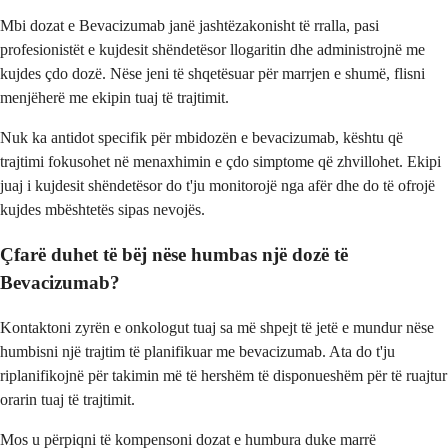
Mbi dozat e Bevacizumab janë jashtëzakonisht të rralla, pasi
profesionistët e kujdesit shëndetësor llogaritin dhe administrojnë me
kujdes çdo dozë. Nëse jeni të shqetësuar për marrjen e shumë, flisni
menjëherë me ekipin tuaj të trajtimit.
Nuk ka antidot specifik për mbidozën e bevacizumab, kështu që
trajtimi fokusohet në menaxhimin e çdo simptome që zhvillohet. Ekipi
juaj i kujdesit shëndetësor do t'ju monitorojë nga afër dhe do të ofrojë
kujdes mbështetës sipas nevojës.
Çfarë duhet të bëj nëse humbas një dozë të
Bevacizumab?
Kontaktoni zyrën e onkologut tuaj sa më shpejt të jetë e mundur nëse
humbisni një trajtim të planifikuar me bevacizumab. Ata do t'ju
riplanifikojnë për takimin më të hershëm të disponueshëm për të ruajtur
orarin tuaj të trajtimit.
Mos u përpiqni të kompensoni dozat e humbura duke marrë