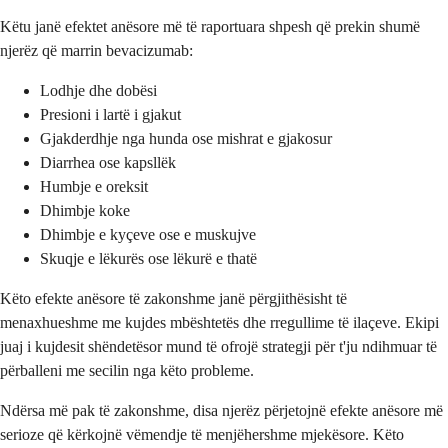
Këtu janë efektet anësore më të raportuara shpesh që prekin shumë
njerëz që marrin bevacizumab:
Lodhje dhe dobësi
Presioni i lartë i gjakut
Gjakderdhje nga hunda ose mishrat e gjakosur
Diarrhea ose kapsllëk
Humbje e oreksit
Dhimbje koke
Dhimbje e kyçeve ose e muskujve
Skuqje e lëkurës ose lëkurë e thatë
Këto efekte anësore të zakonshme janë përgjithësisht të
menaxhueshme me kujdes mbështetës dhe rregullime të ilaçeve. Ekipi
juaj i kujdesit shëndetësor mund të ofrojë strategji për t'ju ndihmuar të
përballeni me secilin nga këto probleme.
Ndërsa më pak të zakonshme, disa njerëz përjetojnë efekte anësore më
serioze që kërkojnë vëmendje të menjëhershme mjekësore. Këto