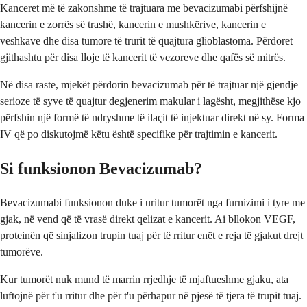
Kanceret më të zakonshme të trajtuara me bevacizumabi përfshijnë
kancerin e zorrës së trashë, kancerin e mushkërive, kancerin e
veshkave dhe disa tumore të trurit të quajtura glioblastoma. Përdoret
gjithashtu për disa lloje të kancerit të vezoreve dhe qafës së mitrës.
Në disa raste, mjekët përdorin bevacizumab për të trajtuar një gjendje
serioze të syve të quajtur degjenerim makular i lagësht, megjithëse kjo
përfshin një formë të ndryshme të ilaçit të injektuar direkt në sy. Forma
IV që po diskutojmë këtu është specifike për trajtimin e kancerit.
Si funksionon Bevacizumab?
Bevacizumabi funksionon duke i uritur tumorët nga furnizimi i tyre me
gjak, në vend që të vrasë direkt qelizat e kancerit. Ai bllokon VEGF,
proteinën që sinjalizon trupin tuaj për të rritur enët e reja të gjakut drejt
tumorëve.
Kur tumorët nuk mund të marrin rrjedhje të mjaftueshme gjaku, ata
luftojnë për t'u rritur dhe për t'u përhapur në pjesë të tjera të trupit tuaj.