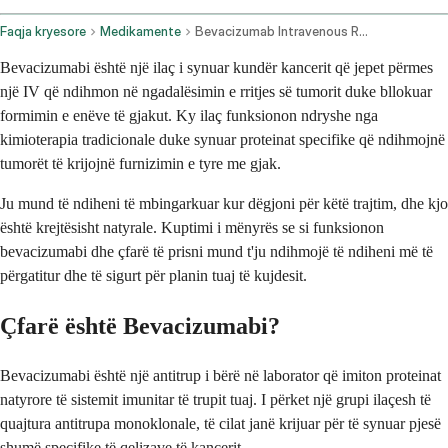
Faqja kryesore
Medikamente
Bevacizumab Intravenous Route
Bevacizumabi është një ilaç i synuar kundër kancerit që jepet përmes
një IV që ndihmon në ngadalësimin e rritjes së tumorit duke bllokuar
formimin e enëve të gjakut. Ky ilaç funksionon ndryshe nga
kimioterapia tradicionale duke synuar proteinat specifike që ndihmojnë
tumorët të krijojnë furnizimin e tyre me gjak.
Ju mund të ndiheni të mbingarkuar kur dëgjoni për këtë trajtim, dhe kjo
është krejtësisht natyrale. Kuptimi i mënyrës se si funksionon
bevacizumabi dhe çfarë të prisni mund t'ju ndihmojë të ndiheni më të
përgatitur dhe të sigurt për planin tuaj të kujdesit.
Çfarë është Bevacizumabi?
Bevacizumabi është një antitrup i bërë në laborator që imiton proteinat
natyrore të sistemit imunitar të trupit tuaj. I përket një grupi ilaçesh të
quajtura antitrupa monoklonale, të cilat janë krijuar për të synuar pjesë
shumë specifike të qelizave të kancerit.